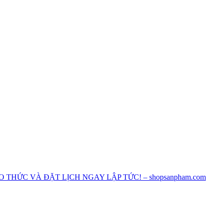
O THỨC VÀ ĐẶT LỊCH NGAY LẬP TỨC! – shopsanpham.com