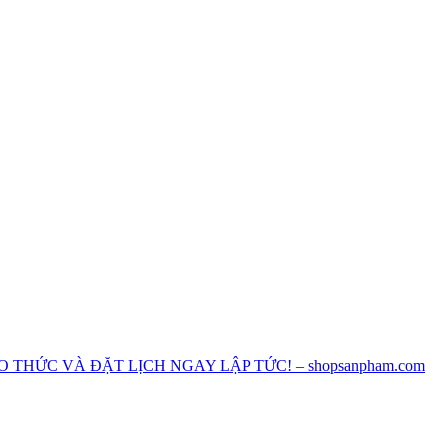
O THỨC VÀ ĐẶT LỊCH NGAY LẬP TỨC! – shopsanpham.com