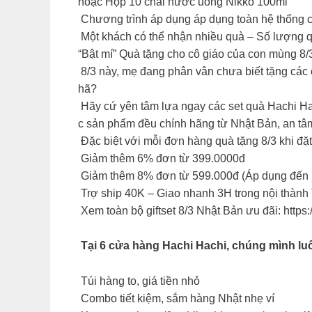
hoặc Hộp 10 chai nước uống Nikko 100ml
Chương trình áp dụng áp dụng toàn hệ thống c
Một khách có thể nhận nhiều quà – Số lượng qu
“Bật mí” Quà tặng cho cô giáo của con mùng 8/
8/3 này, mẹ đang phân vân chưa biết tặng các 
hã?
Hãy cứ yên tâm lựa ngay các set quà Hachi Hac
c sản phẩm đều chính hãng từ Nhật Bản, an tâ
Đặc biệt với mỗi đơn hàng quà tặng 8/3 khi đặ
Giảm thêm 6% đơn từ 399.0000đ
Giảm thêm 8% đơn từ 599.000đ (Áp dụng đến h
Trợ ship 40K – Giao nhanh 3H trong nội thàn
Xem toàn bộ giftset 8/3 Nhật Bản ưu đãi: https:
Tại 6 cửa hàng Hachi Hachi, chúng mình luô
Túi hàng to, giá tiền nhỏ
Combo tiết kiệm, sắm hàng Nhật nhẹ ví