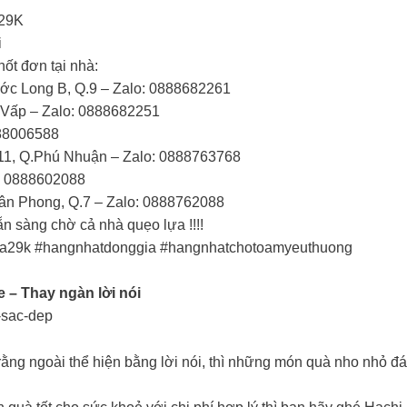
29K
i
ốt đơn tại nhà:
c Long B, Q.9 – Zalo: 0888682261
 Vấp – Zalo: 0888682251
888006588
11, Q.Phú Nhuận – Zalo: 0888763768
: 0888602088
n Phong, Q.7 – Zalo: 0888762088
n sàng chờ cả nhà quẹo lựa !!!!
ga29k #hangnhatdonggia #hangnhatchotoamyeuthuong
– Thay ngàn lời nói
-sac-dep
ằng ngoài thể hiện bằng lời nói, thì những món quà nho nhỏ đ