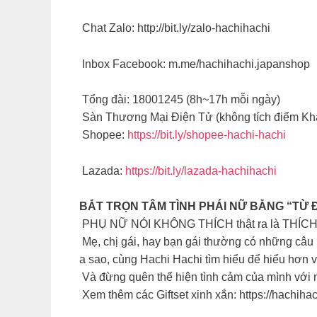
Chat Zalo: http://bit.ly/zalo-hachihachi
Inbox Facebook: m.me/hachihachi.japanshop
Tổng đài: 18001245 (8h~17h mỗi ngày)
Sàn Thương Mại Điện Tử (không tích điểm Kh
Shopee:
https://bit.ly/shopee-hachi-hachi
Lazada:
https://bit.ly/lazada-hachihachi
BẮT TRỌN TÂM TÌNH PHÁI NỮ BẰNG “TỪ Đ
PHỤ NỮ NÓI KHÔNG THÍCH thật ra là THÍCH
Mẹ, chị gái, hay bạn gái thường có những câu 
a sao, cùng Hachi Hachi tìm hiểu để hiểu hơn
Và đừng quên thể hiện tình cảm của mình với n
Xem thêm các Giftset xinh xắn: https://hachihac