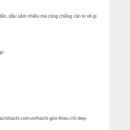
 dẫn, dẫu sắm nhiều mà cũng chẳng cần lo về gi
ệp!
chihachi.com.vn/hachi-gioi-thieu-chi-dep-