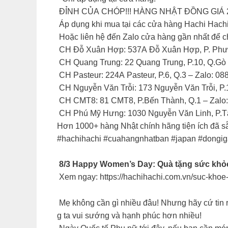
️ ĐỈNH CỦA CHÓP!!! HÀNG NHẬT ĐỒNG GIÁ 
Áp dụng khi mua tại các cửa hàng Hachi Hach
Hoặc liên hệ đến Zalo cửa hàng gần nhất để ch
CH Đỗ Xuân Hợp: 537A Đỗ Xuân Hợp, P. Phướ
CH Quang Trung: 22 Quang Trung, P.10, Q.Gò
CH Pasteur: 224A Pasteur, P.6, Q.3 – Zalo: 0
CH Nguyễn Văn Trỗi: 173 Nguyễn Văn Trỗi, P.
CH CMT8: 81 CMT8, P.Bến Thành, Q.1 – Zalo
CH Phú Mỹ Hưng: 1030 Nguyễn Văn Linh, P.Tâ
Hơn 1000+ hàng Nhật chính hãng tiện ích đã sẵ
#hachihachi #cuahangnhatban #japan #dongi
8/3 Happy Women’s Day: Quà tặng sức khỏe 
Xem ngay: https://hachihachi.com.vn/suc-khoe
Mẹ không cần gì nhiều đâu! Nhưng hãy cứ tin r
g ta vui sướng và hạnh phúc hơn nhiều!