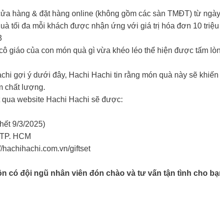
ửa hàng & đặt hàng online (không gồm các sàn TMĐT) từ ngày 
à tối đa mỗi khách được nhận ứng với giá trị hóa đơn 10 triệ
3
cô giáo của con món quà gì vừa khéo léo thể hiện được tấm lòn
hi gợi ý dưới đây, Hachi Hachi tin rằng món quà này sẽ khiến
m chất lượng.
t qua website Hachi Hachi sẽ được:
ết 9/3/2025)
h TP. HCM
//hachihachi.com.vn/giftset
n có đội ngũ nhân viên đón chào và tư vấn tận tình cho b