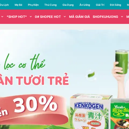
Du Lịch
Mẹ Bé
Phụ Kiện
Thú Cưng
Gia Dụng
Ăn Uống
Giải Trí
Đời Sống
M
*SHOP HOT*
0# SHOPEE HOT
MÃ GIẢM GIÁ
SHOPXUHUONG
M