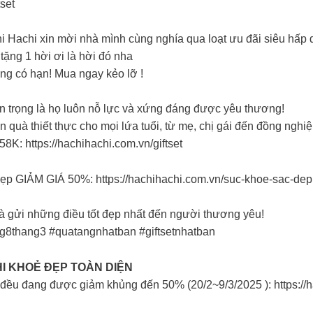
set
i Hachi xin mời nhà mình cùng nghía qua loạt ưu đãi siêu hấp
tặng 1 hời ơi là hời đó nha
ng có hạn! Mua ngay kẻo lỡ !
n trọng là họ luôn nỗ lực và xứng đáng được yêu thương!
 quà thiết thực cho mọi lứa tuổi, từ mẹ, chị gái đến đồng nghi
8K: https://hachihachi.com.vn/giftset
p GIẢM GIÁ 50%: https://hachihachi.com.vn/suc-khoe-sac-dep
 gửi những điều tốt đẹp nhất đến người thương yêu!
g8thang3 #quatangnhatban #giftsetnhatban
I KHOẺ ĐẸP TOÀN DIỆN
 đều đang được giảm khủng đến 50% (20/2~9/3/2025 ): https://ha