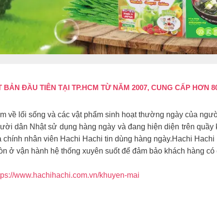
BẢN ĐẦU TIÊN TẠI TP.HCM TỪ NĂM 2007, CUNG CẤP HƠN 8
hêm về lối sống và các vật phẩm sinh hoạt thường ngày của ng
i dân Nhật sử dụng hàng ngày và đang hiện diện trên quầy kệ
chính nhân viên Hachi Hachi tin dùng hàng ngày.Hachi Hachi hiểu
òn ở vận hành hệ thống xuyên suốt để đảm bảo khách hàng có đ
tps://www.hachihachi.com.vn/khuyen-mai