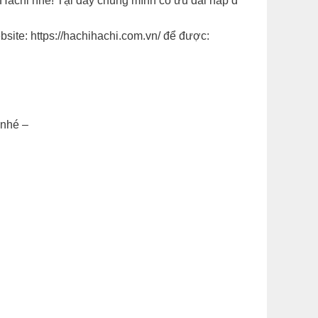
 Hachi nhé! Tại đây chúng mình có ưu đãi hấp d
site: https://hachihachi.com.vn/ để được:
 nhé –