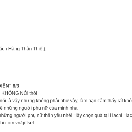
ách Hàng Thân Thiết):
IỂN” 8/3
 KHÔNG NÓI thôi
nói là vậy nhưng không phải như vậy, làm bạn cảm thấy rất khó
 về những người phụ nữ của mình nha
hững người phụ nữ thân yêu nhé! Hãy chọn quà tại Hachi Hachi
hi.com.vn/giftset