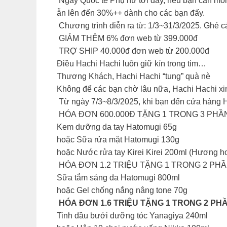
Ngày Quốc tế Phụ nữ tới đây, nếu bạn cần món 
ẫn lên đến 30%++ dành cho các bạn đấy.
Chương trình diễn ra từ: 1/3~31/3/2025. Ghé c
GIẢM THÊM 6% đơn web từ 399.000đ
TRỢ SHIP 40.000đ đơn web từ 200.000đ
Điều Hachi Hachi luôn giữ kín trong tim…
Thương Khách, Hachi Hachi “tung” quà nè
Không để các bạn chờ lâu nữa, Hachi Hachi 
Từ ngày 7/3~8/3/2025, khi bạn đến cửa hàng H
HÓA ĐƠN 600.000Đ TẶNG 1 TRONG 3 PHẦ
Kem dưỡng da tay Hatomugi 65g
hoặc Sữa rửa mặt Hatomugi 130g
hoặc Nước rửa tay Kirei Kirei 200ml (Hương ho
HÓA ĐƠN 1.2 TRIỆU TẶNG 1 TRONG 2 PHẦ
Sữa tắm sáng da Hatomugi 800ml
hoặc Gel chống nắng nâng tone 70g
HÓA ĐƠN 1.6 TRIỆU TẶNG 1 TRONG 2 PH
Tinh dầu bưởi dưỡng tóc Yanagiya 240ml