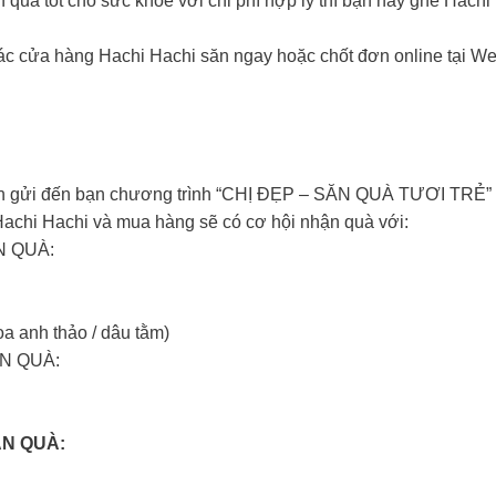
quà tốt cho sức khoẻ với chi phí hợp lý thì bạn hãy ghé Hachi
ác cửa hàng Hachi Hachi săn ngay hoặc chốt đơn online tại Web
xin gửi đến bạn chương trình “CHỊ ĐẸP – SĂN QUÀ TƯƠI TRẺ”
achi Hachi và mua hàng sẽ có cơ hội nhận quà với:
N QUÀ:
a anh thảo / dâu tằm)
N QUÀ:
ẦN QUÀ: