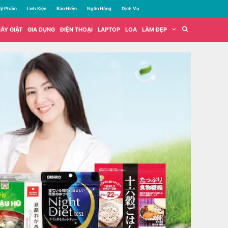
ỹ Phẩm
Linh Kiện
Bảo Hiểm
Ngân Hàng
Dịch Vụ
ÁY GIẶT
GIA DỤNG
ĐIỆN THOẠI
LAPTOP
LOA
LÀM ĐẸP