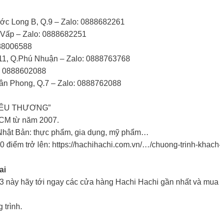
c Long B, Q.9 – Zalo: 0888682261
 Vấp – Zalo: 0888682251
888006588
11, Q.Phú Nhuận – Zalo: 0888763768
: 0888602088
n Phong, Q.7 – Zalo: 0888762088
YÊU THƯƠNG”
HCM từ năm 2007.
hật Bản: thực phẩm, gia dụng, mỹ phẩm…
0 điểm trở lên: https://hachihachi.com.vn/…/chuong-trinh-kha
ai
8/3 này hãy tới ngay các cửa hàng Hachi Hachi gần nhất và mu
 trình.