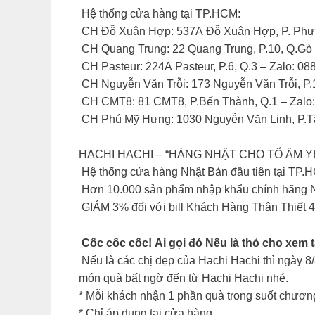
Hệ thống cửa hàng tại TP.HCM:
CH Đỗ Xuân Hợp: 537A Đỗ Xuân Hợp, P. Phướ
CH Quang Trung: 22 Quang Trung, P.10, Q.Gò
CH Pasteur: 224A Pasteur, P.6, Q.3 – Zalo: 0
CH Nguyễn Văn Trỗi: 173 Nguyễn Văn Trỗi, P.
CH CMT8: 81 CMT8, P.Bến Thành, Q.1 – Zalo
CH Phú Mỹ Hưng: 1030 Nguyễn Văn Linh, P.Tâ
HACHI HACHI – “HÀNG NHẬT CHO TỔ ẤM 
Hệ thống cửa hàng Nhật Bản đầu tiên tại TP.
Hơn 10.000 sản phẩm nhập khẩu chính hãng N
GIẢM 3% đối với bill Khách Hàng Thân Thiết 4
Cốc cốc cốc! Ai gọi đó Nếu là thỏ cho xem t
Nếu là các chị đẹp của Hachi Hachi thì ngày 
món quà bất ngờ đến từ Hachi Hachi nhé.
* Mỗi khách nhận 1 phần quà trong suốt chương
* Chỉ áp dụng tại cửa hàng.