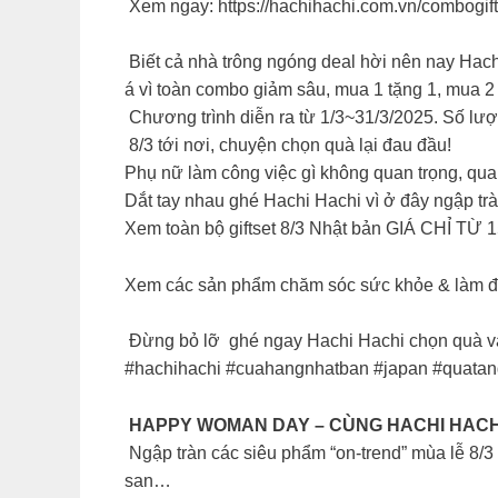
Xem ngay: https://hachihachi.com.vn/combogift
Biết cả nhà trông ngóng deal hời nên nay Hach
á vì toàn combo giảm sâu, mua 1 tặng 1, mua 2 
Chương trình diễn ra từ 1/3~31/3/2025. Số lượ
8/3 tới nơi, chuyện chọn quà lại đau đầu!
Phụ nữ làm công việc gì không quan trọng, qua
Dắt tay nhau ghé Hachi Hachi vì ở đây ngập tràn
Xem toàn bộ giftset 8/3 Nhật bản GIÁ CHỈ TỪ 15
Xem các sản phẩm chăm sóc sức khỏe & làm đẹ
Đừng bỏ lỡ ghé ngay Hachi Hachi chọn quà và
#hachihachi #cuahangnhatban #japan #quatan
HAPPY WOMAN DAY – CÙNG HACHI HACH
Ngập tràn các siêu phẩm “on-trend” mùa lễ 8/3
san…