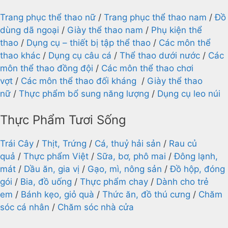
Trang phục thể thao nữ
/
Trang phục thể thao nam
/
Đồ
dùng dã ngoại
/
Giày thể thao nam
/
Phụ kiện thể
thao
/
Dụng cụ – thiết bị tập thể thao
/
Các môn thể
thao khác
/
Dụng cụ câu cá
/
Thể thao dưới nước
/
Các
môn thể thao đồng đội
/
Các môn thể thao chơi
vợt
/
Các môn thể thao đối kháng
/
Giày thể thao
nữ
/
Thực phẩm bổ sung năng lượng
/
Dụng cụ leo núi
Thực Phẩm Tươi Sống
Trái Cây
/
Thịt, Trứng
/
Cá, thuỷ hải sản
/
Rau củ
quả
/
Thực phẩm Việt
/
Sữa, bơ, phô mai
/
Đông lạnh,
mát
/
Dầu ăn, gia vị
/
Gạo, mì, nông sản
/
Đồ hộp, đóng
gói
/
Bia, đồ uống
/
Thực phẩm chay
/
Dành cho trẻ
em
/
Bánh kẹo, giỏ quà
/
Thức ăn, đồ thú cưng
/
Chăm
sóc cá nhân
/
Chăm sóc nhà cửa