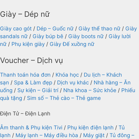
Giày – Dép nữ
Giày cao gót
/
Dép – Guốc nữ
/
Giày thể thao nữ
/
Giày
sandals nữ
/
Giày búp bê
/
Giày boots nữ
/
Giày lười
nữ
/
Phụ kiện giày
/
Giày Đế xuồng nữ
Voucher – Dịch vụ
Thanh toán hóa đơn
/
Khóa học
/
Du lịch – Khách
sạn
/
Spa & Làm đẹp
/
Dịch vụ khác
/
Nhà hàng – Ăn
uống
/
Sự kiện – Giải trí
/
Nha khoa – Sức khỏe
/
Phiếu
quà tặng
/
Sim số – Thẻ cào – Thẻ game
Điện Tử – Điện Lạnh
Âm thanh & Phụ kiện Tivi
/
Phụ kiện điện lạnh
/
Tủ
lạnh
/
Máy lạnh – Máy điều hòa
/
Máy giặt
/
Tủ đông –