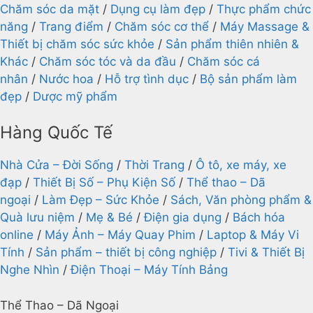
Chăm sóc da mặt
/
Dụng cụ làm đẹp
/
Thực phẩm chức
năng
/
Trang điểm
/
Chăm sóc cơ thể
/
Máy Massage &
Thiết bị chăm sóc sức khỏe
/
Sản phẩm thiên nhiên &
Khác
/
Chăm sóc tóc và da đầu
/
Chăm sóc cá
nhân
/
Nước hoa
/
Hỗ trợ tình dục
/
Bộ sản phẩm làm
đẹp
/
Dược mỹ phẩm
Hàng Quốc Tế
Nhà Cửa – Đời Sống
/
Thời Trang
/
Ô tô, xe máy, xe
đạp
/
Thiết Bị Số – Phụ Kiện Số
/
Thể thao – Dã
ngoại
/
Làm Đẹp – Sức Khỏe
/
Sách, Văn phòng phẩm &
Quà lưu niệm
/
Mẹ & Bé
/
Điện gia dụng
/
Bách hóa
online
/
Máy Ảnh – Máy Quay Phim
/
Laptop & Máy Vi
Tính
/
Sản phẩm – thiết bị công nghiệp
/
Tivi & Thiết Bị
Nghe Nhìn
/
Điện Thoại – Máy Tính Bảng
Thể Thao – Dã Ngoại