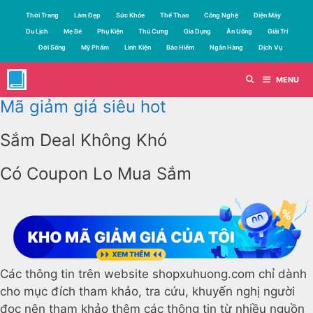
Chuyển
Thời Trang
Làm Đẹp
Sức Khỏe
Thể Thao
Công Nghệ
Điện Máy
đến
Du Lịch
Mẹ Bé
Phụ Kiện
Thú Cưng
Gia Dụng
Ăn Uống
Giải Trí
nội
Đời Sống
Mỹ Phẩm
Linh Kiện
Bảo Hiểm
Ngân Hàng
Dịch Vụ
dung
MENU
Mã giảm giá siêu hot
Sắm Deal Không Khó
Có Coupon Lo Mua Sắm
Các thông tin trên website shopxuhuong.com chỉ dành
cho mục đích tham khảo, tra cứu, khuyến nghị người
đọc nên tham khảo thêm các thông tin từ nhiều nguồn