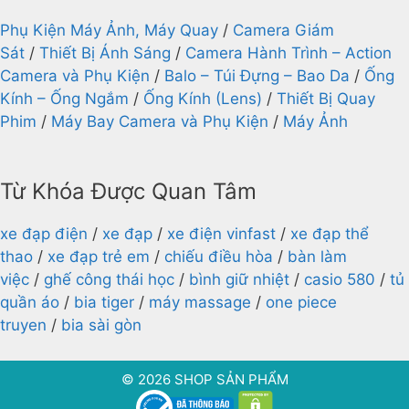
Phụ Kiện Máy Ảnh, Máy Quay
/
Camera Giám
Sát
/
Thiết Bị Ánh Sáng
/
Camera Hành Trình – Action
Camera và Phụ Kiện
/
Balo – Túi Đựng – Bao Da
/
Ống
Kính – Ống Ngắm
/
Ống Kính (Lens)
/
Thiết Bị Quay
Phim
/
Máy Bay Camera và Phụ Kiện
/
Máy Ảnh
Từ Khóa Được Quan Tâm
xe đạp điện
/
xe đạp
/
xe điện vinfast
/
xe đạp thể
thao
/
xe đạp trẻ em
/
chiếu điều hòa
/
bàn làm
việc
/
ghế công thái học
/
bình giữ nhiệt
/
casio 580
/
tủ
quần áo
/
bia tiger
/
máy massage
/
one piece
truyen
/
bia sài gòn
© 2026 SHOP SẢN PHẨM