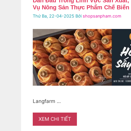
Dẫn Đầu Trong Lĩnh Vực Sản Xuất,
Vụ Nông Sản Thực Phẩm Chế Biến 
Thứ Ba, 22-04-2025
Bởi
shopsanpham.com
Langfarm …
XEM CHI TIẾT