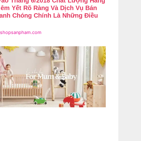
ào Tháng 6/2018 Chất Lượng Hàng
Niêm Yết Rõ Ràng Và Dịch Vụ Bán
hanh Chóng Chính Là Những Điều
shopsanpham.com