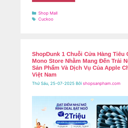
Danh
Shop Mall
mục
Thẻ
Cuckoo
ShopDunk 1 Chuỗi Cửa Hàng Tiêu 
Mono Store Nhằm Mang Đến Trải N
Sản Phẩm Và Dịch Vụ Của Apple C
Việt Nam
Thứ Sáu, 25-07-2025
Bởi
shopsanpham.com