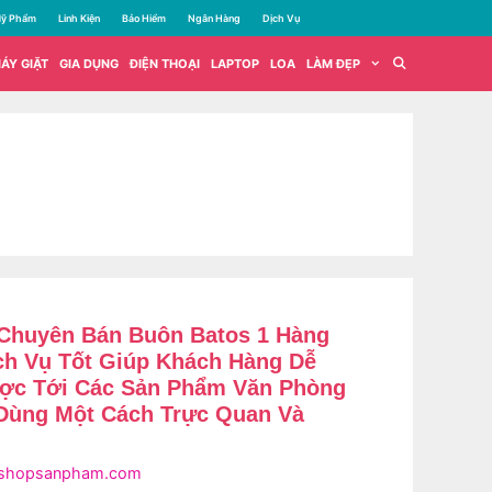
ỹ Phẩm
Linh Kiện
Bảo Hiểm
Ngân Hàng
Dịch Vụ
ÁY GIẶT
GIA DỤNG
ĐIỆN THOẠI
LAPTOP
LOA
LÀM ĐẸP
Chuyên Bán Buôn Batos 1 Hàng
ịch Vụ Tốt Giúp Khách Hàng Dễ
ợc Tới Các Sản Phẩm Văn Phòng
Dùng Một Cách Trực Quan Và
shopsanpham.com