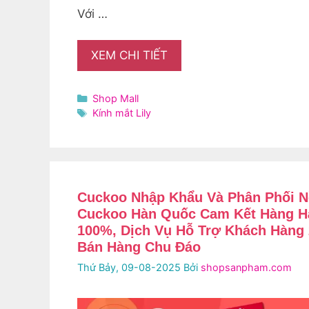
Với …
XEM CHI TIẾT
Danh
Shop Mall
mục
Thẻ
Kính mắt Lily
Cuckoo Nhập Khẩu Và Phân Phối N
Cuckoo Hàn Quốc Cam Kết Hàng H
100%, Dịch Vụ Hỗ Trợ Khách Hàng 
Bán Hàng Chu Đáo
Thứ Bảy, 09-08-2025
Bởi
shopsanpham.com