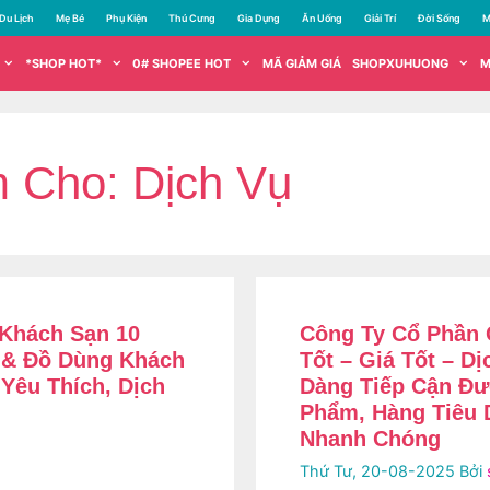
Du Lịch
Mẹ Bé
Phụ Kiện
Thú Cưng
Gia Dụng
Ăn Uống
Giải Trí
Đời Sống
M
*SHOP HOT*
0# SHOPEE HOT
MÃ GIẢM GIÁ
SHOPXUHUONG
M
m Cho:
Dịch Vụ
Khách Sạn 10
Công Ty Cổ Phần 
 & Đồ Dùng Khách
Tốt – Giá Tốt – D
Yêu Thích, Dịch
Dàng Tiếp Cận Đư
Phẩm, Hàng Tiêu 
Nhanh Chóng
Thứ Tư, 20-08-2025
Bởi