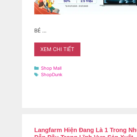
BÉ …
XEM CHI TIẾT
Danh
Shop Mall
mục
Thẻ
ShopDunk
Langfarm Hiện Đang Là 1 Trong N