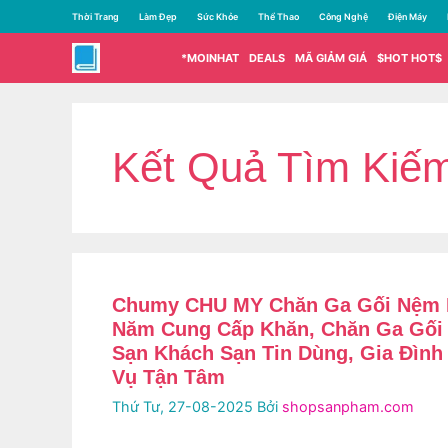
Chuyển
Thời Trang
Làm Đẹp
Sức Khỏe
Thể Thao
Công Nghệ
Điện Máy
đến
nội
*MOINHAT
DEALS
MÃ GIẢM GIÁ
$HOT HOT$
dung
Kết Quả Tìm Kiế
Chumy CHU MY Chăn Ga Gối Nệm 
Năm Cung Cấp Khăn, Chăn Ga Gối
Sạn Khách Sạn Tin Dùng, Gia Đình 
Vụ Tận Tâm
Thứ Tư, 27-08-2025
Bởi
shopsanpham.com