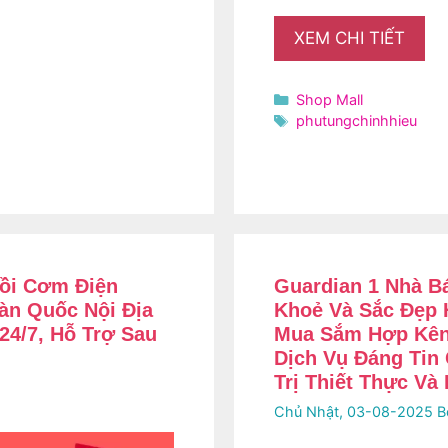
XEM CHI TIẾT
Danh
Shop Mall
mục
Thẻ
phutungchinhhieu
ồi Cơm Điện
Guardian 1 Nhà 
àn Quốc Nội Địa
Khoẻ Và Sắc Đẹp 
24/7, Hỗ Trợ Sau
Mua Sắm Hợp Kênh
Dịch Vụ Đáng Tin
Trị Thiết Thực Và
Chủ Nhật, 03-08-2025
B