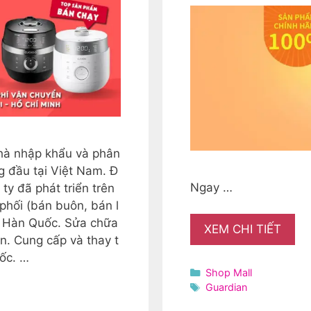
nhà nhập khẩu và phân
 đầu tại Việt Nam. Đ
Ngay …
ty đã phát triển trên
phối (bán buôn, bán l
a Hàn Quốc. Sửa chữa
XEM CHI TIẾT
ện. Cung cấp và thay t
ốc. …
Danh
Shop Mall
mục
Thẻ
Guardian