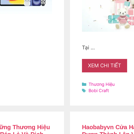
Tại …
XEM CHI TIẾT
Danh
Thương Hiệu
mục
Thẻ
Bobi Craft
hững Thương Hiệu
Haobabyvn Cửa Hà