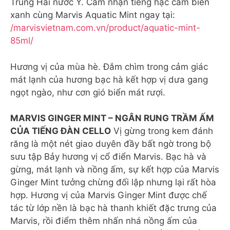
Trung Hải nước Ý. Cảm nhận tiếng hạc cầm biển
xanh cùng Marvis Aquatic Mint ngay tại:
/marvisvietnam.com.vn/product/aquatic-mint-
85ml/
Hương vị của mùa hè. Đắm chìm trong cảm giác
mát lạnh của hương bạc hà kết hợp vị dưa gang
ngọt ngào, như cơn gió biển mát rượi.
MARVIS GINGER MINT – NGÂN RUNG TRẦM ẤM
CỦA TIẾNG ĐÀN CELLO
Vị gừng trong kem đánh
răng là một nét giao duyên đầy bất ngờ trong bộ
sưu tập Bảy hương vị cổ điển Marvis. Bạc hà và
gừng, mát lạnh và nồng ấm, sự kết hợp của Marvis
Ginger Mint tưởng chừng đối lập nhưng lại rất hòa
hợp. Hương vị của Marvis Ginger Mint được chế
tác từ lớp nền là bạc hà thanh khiết đặc trưng của
Marvis, rồi điểm thêm nhấn nhá nồng ấm của