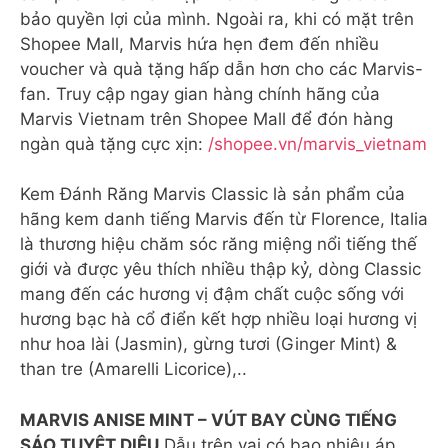
bảo quyền lợi của mình. Ngoài ra, khi có mặt trên
Shopee Mall, Marvis hứa hẹn đem đến nhiều
voucher và quà tặng hấp dẫn hơn cho các Marvis-
fan. Truy cập ngay gian hàng chính hãng của
Marvis Vietnam trên Shopee Mall để đón hàng
ngàn quà tặng cực xịn:
/shopee.vn/marvis_vietnam
Kem Đánh Răng Marvis Classic là sản phẩm của
hãng kem danh tiếng Marvis đến từ Florence, Italia
là thương hiệu chăm sóc răng miệng nổi tiếng thế
giới và được yêu thích nhiều thập kỷ, dòng Classic
mang đến các hương vị đậm chất cuộc sống với
hương bạc hà cổ điển kết hợp nhiều loại hương vị
như hoa lài (Jasmin), gừng tươi (Ginger Mint) &
than tre (Amarelli Licorice),..
MARVIS ANISE MINT – VÚT BAY CÙNG TIẾNG
SÁO TUYỆT DIỆU
Dẫu trên vai có bao nhiêu áp