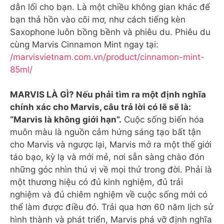
dẫn lối cho bạn. Là một chiều không gian khác để
bạn thả hồn vào cõi mơ, như cách tiếng kèn
Saxophone luôn bồng bềnh và phiêu du. Phiêu du
cùng Marvis Cinnamon Mint ngay tại:
/marvisvietnam.com.vn/product/cinnamon-mint-
85ml/
MARVIS LÀ GÌ? Nếu phải tìm ra một định nghĩa
chính xác cho Marvis, câu trả lời có lẽ sẽ là:
“Marvis là không giới hạn”.
Cuộc sống biến hóa
muôn màu là nguồn cảm hứng sáng tạo bất tận
cho Marvis và ngược lại, Marvis mở ra một thế giới
táo bạo, kỳ lạ và mới mẻ, nơi sẵn sàng chào đón
những góc nhìn thú vị về mọi thứ trong đời. Phải là
một thương hiệu có đủ kinh nghiệm, đủ trải
nghiệm và đủ chiêm nghiệm về cuộc sống mới có
thể làm được điều đó. Trải qua hơn 60 năm lịch sử
hình thành và phát triển, Marvis phá vỡ định nghĩa