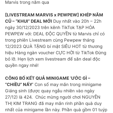
Marvis trong năm qua
[LIVESTREAM MARVIS x PEWPEW] KHÉP NĂM
CŨ – “KHUI” DEAL MỚI
Duy nhất vào 20h – 22h
ngày 30/12/2023 trên kênh TikTok TẠP HÓA
PEWPEW với: DEAL ĐỘC QUYỀN từ Marvis chỉ có
trong phiên Livestream cùng Pewpew tháng
12/2023 QUÀ TẶNG bí mật SIÊU HOT từ thương
hiệu Hàng ngàn voucher CỰC HỜI từ TikTok Đừng
bỏ lỡ. Hẹn lịch xem livestream để săn deal độc
quyền ngay nhé!
CÔNG BỐ KẾT QUẢ MINIGAME ‘ƯỚC GÌ –
“CHIỀU” NẤY’
Con số may mắn trong minigame
Giáng sinh (được quay ngẫu nhiên vào ngày
27/12) là 424. ️ Chúc mừng người chơi NGUYỄN
THỊ KIM TRANG đã may mắn rinh phần quà duy
nhất của minigame lần này. Phần quà gồm 01 tuýp