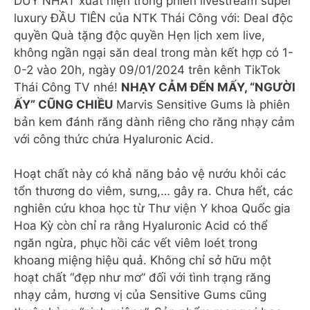
DUY NHẤT xuất hiện trong phiên livestream super
luxury ĐẦU TIÊN của NTK Thái Công với: Deal độc
quyền Quà tặng độc quyền Hẹn lịch xem live,
không ngần ngại săn deal trong màn kết hợp có 1-
0-2 vào 20h, ngày 09/01/2024 trên kênh TikTok
Thái Công TV nhé!
NHẠY CẢM ĐẾN MẤY, “NGƯỜI
ẤY” CŨNG CHIỀU
Marvis Sensitive Gums là phiên
bản kem đánh răng dành riêng cho răng nhạy cảm
với công thức chứa Hyaluronic Acid.
Hoạt chất này có khả năng bảo vệ nướu khỏi các
tổn thương do viêm, sưng,… gây ra. Chưa hết, các
nghiên cứu khoa học từ Thư viện Y khoa Quốc gia
Hoa Kỳ còn chỉ ra rằng Hyaluronic Acid có thể
ngăn ngừa, phục hồi các vết viêm loét trong
khoang miệng hiệu quả. Không chỉ sở hữu một
hoạt chất “đẹp như mơ” đối với tình trạng răng
nhạy cảm, hương vị của Sensitive Gums cũng