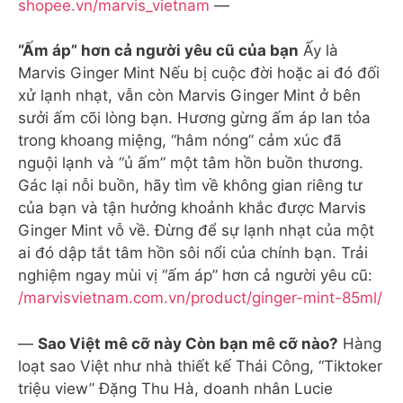
shopee.vn/marvis_vietnam
—
“Ấm áp” hơn cả người yêu cũ của bạn
Ấy là
Marvis Ginger Mint Nếu bị cuộc đời hoặc ai đó đối
xử lạnh nhạt, vẫn còn Marvis Ginger Mint ở bên
sưởi ấm cõi lòng bạn. Hương gừng ấm áp lan tỏa
trong khoang miệng, “hâm nóng” cảm xúc đã
nguội lạnh và “ủ ấm” một tâm hồn buồn thương.
Gác lại nỗi buồn, hãy tìm về không gian riêng tư
của bạn và tận hưởng khoảnh khắc được Marvis
Ginger Mint vỗ về. Đừng để sự lạnh nhạt của một
ai đó dập tắt tâm hồn sôi nổi của chính bạn. Trải
nghiệm ngay mùi vị “ấm áp” hơn cả người yêu cũ:
/marvisvietnam.com.vn/product/ginger-mint-85ml/
—
Sao Việt mê cỡ này Còn bạn mê cỡ nào?
Hàng
loạt sao Việt như nhà thiết kế Thái Công, “Tiktoker
triệu view” Đặng Thu Hà, doanh nhân Lucie