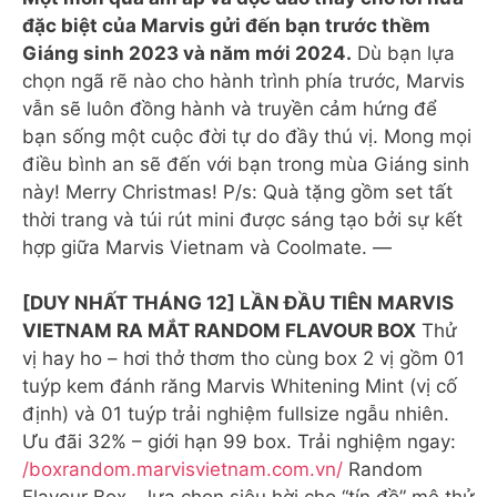
đặc biệt của Marvis gửi đến bạn trước thềm
Giáng sinh 2023 và năm mới 2024.
Dù bạn lựa
chọn ngã rẽ nào cho hành trình phía trước, Marvis
vẫn sẽ luôn đồng hành và truyền cảm hứng để
bạn sống một cuộc đời tự do đầy thú vị. Mong mọi
điều bình an sẽ đến với bạn trong mùa Giáng sinh
này! Merry Christmas! P/s: Quà tặng gồm set tất
thời trang và túi rút mini được sáng tạo bởi sự kết
hợp giữa Marvis Vietnam và Coolmate. —
[DUY NHẤT THÁNG 12] LẦN ĐẦU TIÊN MARVIS
VIETNAM RA MẮT RANDOM FLAVOUR BOX
Thử
vị hay ho – hơi thở thơm tho cùng box 2 vị gồm 01
tuýp kem đánh răng Marvis Whitening Mint (vị cố
định) và 01 tuýp trải nghiệm fullsize ngẫu nhiên.
Ưu đãi 32% – giới hạn 99 box. Trải nghiệm ngay:
/boxrandom.marvisvietnam.com.vn/
Random