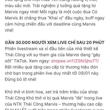
màu sắc mới. Trải nghiệm ý tưởng quà tặng từ
Marvis ngay nhé! Mỗi ngày là một cuộc đua Có
Marvis ắt chẳng thua “Khai vị” đầu ngày, buff ngay
cảm hứng chiến đấu với deadline cùng Marvis
nhé!
GẦN 30.000 NGƯỜI XEM LIVE CHỈ SAU 20 PHÚT
Phiên livestream xa xỉ đầu tiên của nhà thiết kế
Thái Công với sự tham gia của Marvis đang “gây
sốt” TikTok. Xem ngay:
shopee.vn?/ZSN3jho7T/
Rất nhiều quà tặng cao cấp từ thương hiệu đón
chờ bạn trong phiên live duy nhất tối 09/01 này.
Đừng bỏ lỡ nhé!
Khó thở vì bình hoa, set trà trăm triệu của shop
Thái Công Khó thở vì bị quà Marvis “đè” trong live
của NTK Thái Công Marvis – thương hiệu cao cấp