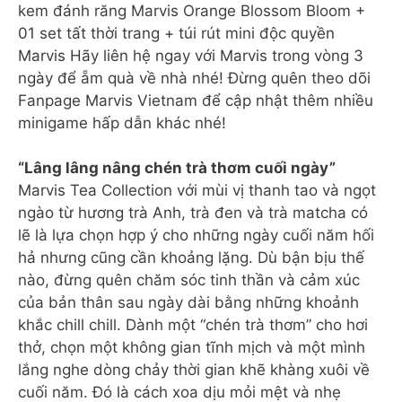
kem đánh răng Marvis Orange Blossom Bloom +
01 set tất thời trang + túi rút mini độc quyền
Marvis Hãy liên hệ ngay với Marvis trong vòng 3
ngày để ẵm quà về nhà nhé! Đừng quên theo dõi
Fanpage Marvis Vietnam để cập nhật thêm nhiều
minigame hấp dẫn khác nhé!
“Lâng lâng nâng chén trà thơm cuối ngày”
Marvis Tea Collection với mùi vị thanh tao và ngọt
ngào từ hương trà Anh, trà đen và trà matcha có
lẽ là lựa chọn hợp ý cho những ngày cuối năm hối
hả nhưng cũng cần khoảng lặng. Dù bận bịu thế
nào, đừng quên chăm sóc tinh thần và cảm xúc
của bản thân sau ngày dài bằng những khoảnh
khắc chill chill. Dành một “chén trà thơm” cho hơi
thở, chọn một không gian tĩnh mịch và một mình
lắng nghe dòng chảy thời gian khẽ khàng xuôi về
cuối năm. Đó là cách xoa dịu mỏi mệt và nhẹ