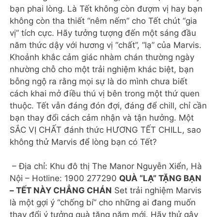
bạn phai lòng. Là Tết không còn đượm vị hay bạn
không còn tha thiết “nêm nếm” cho Tết chút “gia
vị” tích cực. Hãy tưởng tượng đến một sáng đầu
năm thức dậy với hương vị “chất”, “lạ” của Marvis.
Khoảnh khắc cảm giác nhàm chán thường ngày
nhường chỗ cho một trải nghiệm khác biệt, bạn
bỗng ngộ ra rằng mọi sự là do mình chưa biết
cách khai mở điều thú vị bên trong một thứ quen
thuộc. Tết vẫn đáng đón đợi, đáng để chill, chỉ cần
bạn thay đổi cách cảm nhận và tận hưởng. Một
SẮC VỊ CHẤT đánh thức HƯƠNG TẾT CHILL, sao
không thử Marvis để lòng bạn có Tết?
– Địa chỉ: Khu đô thị The Manor Nguyễn Xiển, Hà
Nội – Hotline: 1900 277290
QUÀ “LẠ” TẶNG BẠN
– TẾT NÀY CHẲNG CHÁN
Set trải nghiệm Marvis
là một gợi ý “chống bí” cho những ai đang muốn
thay đổi ý tưởng quà tặng năm mới. Hãy thử gây