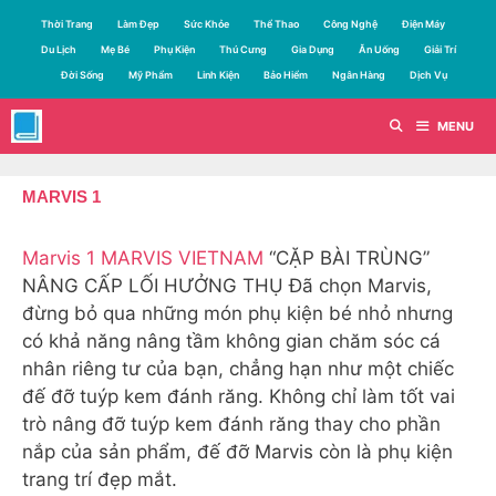
Chuyển
Thời Trang
Làm Đẹp
Sức Khỏe
Thể Thao
Công Nghệ
Điện Máy
đến
Du Lịch
Mẹ Bé
Phụ Kiện
Thú Cưng
Gia Dụng
Ăn Uống
Giải Trí
nội
Đời Sống
Mỹ Phẩm
Linh Kiện
Bảo Hiểm
Ngân Hàng
Dịch Vụ
dung
MENU
MARVIS 1
Marvis 1 MARVIS VIETNAM
“CẶP BÀI TRÙNG”
NÂNG CẤP LỐI HƯỞNG THỤ Đã chọn Marvis,
đừng bỏ qua những món phụ kiện bé nhỏ nhưng
có khả năng nâng tầm không gian chăm sóc cá
nhân riêng tư của bạn, chẳng hạn như một chiếc
đế đỡ tuýp kem đánh răng. Không chỉ làm tốt vai
trò nâng đỡ tuýp kem đánh răng thay cho phần
nắp của sản phẩm, đế đỡ Marvis còn là phụ kiện
trang trí đẹp mắt.