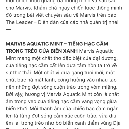
một chiến lược quảng bá thông minh và sắc sảo
cho Marvis. Khám phá ngay chiến lược thông minh
đó trong bài viết chuyên sâu về Marvis trên báo
The Leader – Diễn đàn của các nhà quản trị nhé!
—
MARVIS AQUATIC MINT – TIẾNG HẠC CẦM
TRONG TRẺO CỦA BIỂN XANH
Marvis Aquatic
Mint mang một chất thơ đặc biệt của đại dương,
của tiếng hạc cầm cất lên đưa tâm hồn ta trở về
sự thư thái. Một chút vị dưa gang tươi mới, một
chút bạc hà mát lạnh, cộng hưởng vào nhau tạo
nên những đợt sóng cuộn trào trong vòm miệng.
Bởi vậy, hương vị Marvis Aquatic Mint còn là chất
âm trong veo của tiếng hạc cầm vang vọng giữa
biển khơi. Mỗi thanh âm của chiếc hạc cầm ngân
lên là từng đợt sóng cảm xúc cuộn trào, vừa dịu
êm lại trong trẻo như bờ biển xanh thẳm vùng Địa