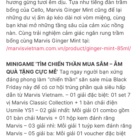
hương gừng tươi êm dịu. Tựa như tiếng đàn trầm
bổng của Cello, Marvis Ginger Mint cũng để lại
những dư vị ấm áp kéo dài nơi vòm miệng, cùng
bạn khai mở những tầng sâu của cảm xúc nồng
nàn. Cùng trải nghiệm cảm giác ngân rung trầm
bổng cùng Marvis Ginger Mint tại:
/marvisvietnam.com.vn/product/ginger-mint-85ml/
MINIGAME ‘TÌM CHIẾN THẦN MUA SẮM – ẴM
QUÀ TẶNG CỰC MÊ’
Tag ngay người bạn xứng
đáng phong làm “chiến thần” săn sale mùa Black
Friday này để có cơ hội trúng phần quà siêu hấp
dẫn từ Marvis Vietnam. – 01 giải đặc biệt: 01 set 7
vị Marvis Classic Collection + 1 bàn chải điện
Usmile YS1 – 02 giải nhất: Mỗi giải 01 combo gồm
01 bàn chải Marvis + 01 hộp kem đánh răng
Marvis – 03 giải nhì: Mỗi giải 1 tuýp kem đánh răng
Marvis – 05 giải ba: Mỗi giải 01 voucher đặc biệt