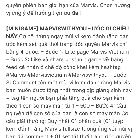
quyền phiên bản giới hạn của Marvis. Chọn hương
vị ưng ý để hưởng trọn ưu đãi!
[MINIGAME] MARVISWITHYOU – ƯỚC GÌ CHIỀU
NẤY
Cơ hội trúng ngay mùi vị kem đánh răng bạn
ước kèm set quà thời trang độc quyền Marvis chỉ
bằng 4 bước: – Bước 1: Like page Marvis Vietnam
– Bước 2: Like và share post minigame về bảng
feed cá nhân ở chế độ công khai kèm hashtag
#Marvis #Marvisvietnam #Marviswithyou – Bước
3: Comment tên một mùi vị kem đánh răng Marvis
bạn muốn được tặng nhất trong dịp giáng sinh này
+ tag tên người bạn phải tặng quà cho bạn kèm
theo 1 con số may mắn từ 1 – 500 – Bước 4: Cầu
nguyện để con số của bạn là con số may mắn Cơ
cấu giải thưởng: Duy nhất 01 phần quà (01 tuýp
kem đánh răng Marvis fullsize tương ứng với mùi vị
bạn đã comment + 01 set tất thời trang độc quyền