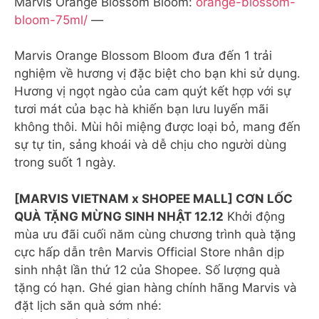
Marvis Orange Blossom Bloom:
orange-blossom-
bloom-75ml/
—
Marvis Orange Blossom Bloom đưa đến 1 trải
nghiệm về hương vị đặc biệt cho bạn khi sử dụng.
Hương vị ngọt ngào của cam quýt kết hợp với sự
tươi mát của bạc hà khiến bạn lưu luyến mãi
không thôi. Mùi hôi miệng được loại bỏ, mang đến
sự tự tin, sảng khoái và dễ chịu cho người dùng
trong suốt 1 ngày.
[MARVIS VIETNAM x SHOPEE MALL] CƠN LỐC
QUÀ TẶNG MỪNG SINH NHẬT 12.12
Khởi động
mùa ưu đãi cuối năm cùng chương trình quà tặng
cực hấp dẫn trên Marvis Official Store nhân dịp
sinh nhật lần thứ 12 của Shopee. Số lượng quà
tặng có hạn. Ghé gian hàng chính hãng Marvis và
đặt lịch săn quà sớm nhé: