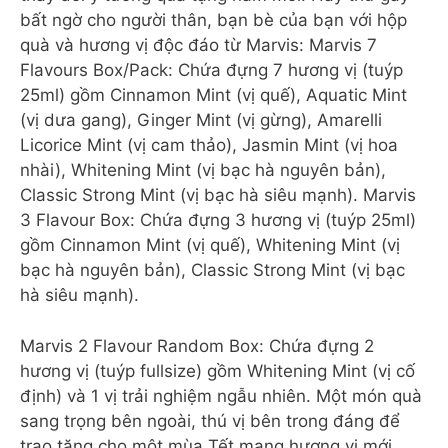
bất ngờ cho người thân, bạn bè của bạn với hộp
quà và hương vị độc đáo từ Marvis: Marvis 7
Flavours Box/Pack: Chứa đựng 7 hương vị (tuýp
25ml) gồm Cinnamon Mint (vị quế), Aquatic Mint
(vị dưa gang), Ginger Mint (vị gừng), Amarelli
Licorice Mint (vị cam thảo), Jasmin Mint (vị hoa
nhài), Whitening Mint (vị bạc hà nguyên bản),
Classic Strong Mint (vị bạc hà siêu mạnh). Marvis
3 Flavour Box: Chứa đựng 3 hương vị (tuýp 25ml)
gồm Cinnamon Mint (vị quế), Whitening Mint (vị
bạc hà nguyên bản), Classic Strong Mint (vị bạc
hà siêu mạnh).
Marvis 2 Flavour Random Box: Chứa đựng 2
hương vị (tuýp fullsize) gồm Whitening Mint (vị cố
định) và 1 vị trải nghiệm ngẫu nhiên. Một món quà
sang trọng bên ngoài, thú vị bên trong đáng để
trao tặng cho một mùa Tết mang hương vị mới,