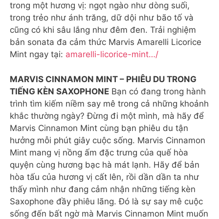
trong một hương vị: ngọt ngào như dòng suối,
trong trẻo như ánh trăng, dữ dội như bão tố và
cũng có khi sâu lắng như đêm đen. Trải nghiệm
bản sonata đa cảm thức Marvis Amarelli Licorice
Mint ngay tại:
amarelli-licorice-mint…/
MARVIS CINNAMON MINT – PHIÊU DU TRONG
TIẾNG KÈN SAXOPHONE
Bạn có đang trong hành
trình tìm kiếm niềm say mê trong cả những khoảnh
khắc thường ngày? Đừng đi một mình, mà hãy để
Marvis Cinnamon Mint cùng bạn phiêu du tận
hưởng mỗi phút giây cuộc sống. Marvis Cinnamon
Mint mang vị nồng ấm đặc trưng của quế hòa
quyện cùng hương bạc hà mát lạnh. Hãy để bản
hòa tấu của hương vị cất lên, rồi dần dần ta như
thấy mình như đang cảm nhận những tiếng kèn
Saxophone đầy phiêu lãng. Đó là sự say mê cuộc
sống đến bất ngờ mà Marvis Cinnamon Mint muốn