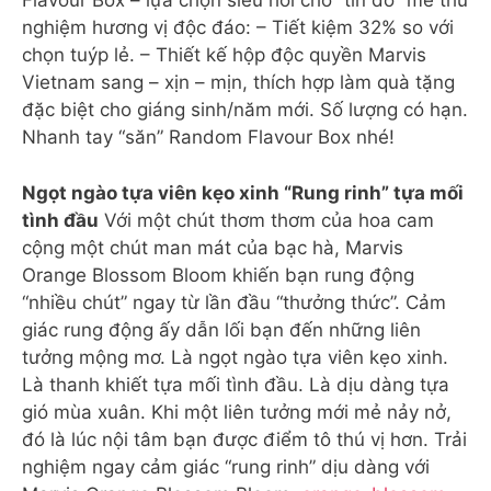
Flavour Box – lựa chọn siêu hời cho “tín đồ” mê thử
nghiệm hương vị độc đáo: – Tiết kiệm 32% so với
chọn tuýp lẻ. – Thiết kế hộp độc quyền Marvis
Vietnam sang – xịn – mịn, thích hợp làm quà tặng
đặc biệt cho giáng sinh/năm mới. Số lượng có hạn.
Nhanh tay “săn” Random Flavour Box nhé!
Ngọt ngào tựa viên kẹo xinh “Rung rinh” tựa mối
tình đầu
Với một chút thơm thơm của hoa cam
cộng một chút man mát của bạc hà, Marvis
Orange Blossom Bloom khiến bạn rung động
“nhiều chút” ngay từ lần đầu “thưởng thức”. Cảm
giác rung động ấy dẫn lối bạn đến những liên
tưởng mộng mơ. Là ngọt ngào tựa viên kẹo xinh.
Là thanh khiết tựa mối tình đầu. Là dịu dàng tựa
gió mùa xuân. Khi một liên tưởng mới mẻ nảy nở,
đó là lúc nội tâm bạn được điểm tô thú vị hơn. Trải
nghiệm ngay cảm giác “rung rinh” dịu dàng với