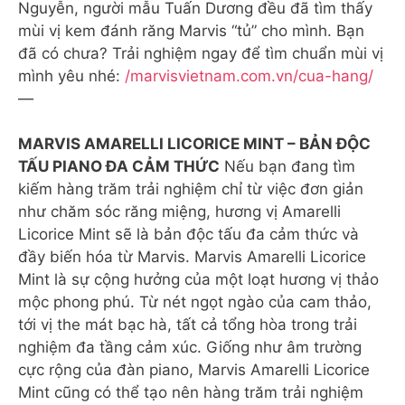
Nguyễn, người mẫu Tuấn Dương đều đã tìm thấy
mùi vị kem đánh răng Marvis “tủ” cho mình. Bạn
đã có chưa? Trải nghiệm ngay để tìm chuẩn mùi vị
mình yêu nhé:
/marvisvietnam.com.vn/cua-hang/
—
MARVIS AMARELLI LICORICE MINT – BẢN ĐỘC
TẤU PIANO ĐA CẢM THỨC
Nếu bạn đang tìm
kiếm hàng trăm trải nghiệm chỉ từ việc đơn giản
như chăm sóc răng miệng, hương vị Amarelli
Licorice Mint sẽ là bản độc tấu đa cảm thức và
đầy biến hóa từ Marvis. Marvis Amarelli Licorice
Mint là sự cộng hưởng của một loạt hương vị thảo
mộc phong phú. Từ nét ngọt ngào của cam thảo,
tới vị the mát bạc hà, tất cả tổng hòa trong trải
nghiệm đa tầng cảm xúc. Giống như âm trường
cực rộng của đàn piano, Marvis Amarelli Licorice
Mint cũng có thể tạo nên hàng trăm trải nghiệm