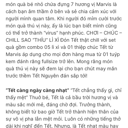
món quà bé nhỏ chứa đựng 7 hương vị Marvis là
cách bạn âm thầm ở bên và sẻ chia cảm xúc với
người mình quan tâm. Khi người đó mỉm cười trước
món quà thú vị này, ấy là lúc bạn biết mình cũng
có thể trở thành “virus” hạnh phúc. CHƠI – CHÚC –
CHILL SAO “THÍU” LÌ XÌ Đón Tết thật chill với set
quà gồm combo 05 lì xì và 01 thiệp chúc Tết từ
Marvis áp dụng cho mọi đơn hàng mua từ 01 tuýp
kem đánh răng fullsize trở lên. Mong rằng món
quà thú vị này sẽ đem lại cho bạn chút may mắn
trước thềm Tết Nguyên đán sắp tới!
“Tết càng ngày càng nhạt”
“Tết chẳng thấy gì, chỉ
thấy mệt” Thuở bé, Tết là cả bầu trời hương vị và
màu sắc mới mẻ, đáng chờ đợi. Trưởng thành,
không biết từ bao giờ Tết trở thành hiện thân của
sự vô vị pha lẫn mệt mỏi. Luôn có những tiếng thở
dài khi nghĩ đến Tết. Nhưng, là Tết nhạt màu hay