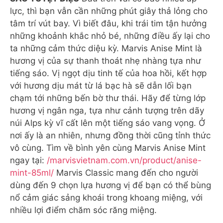
lực, thì bạn vẫn cần những phút giây thả lỏng cho
tâm trí vút bay. Vì biết đâu, khi trái tim tận hưởng
những khoảnh khắc nhỏ bé, những điều ấy lại cho
ta những cảm thức diệu kỳ. Marvis Anise Mint là
hương vị của sự thanh thoát nhẹ nhàng tựa như
tiếng sáo. Vị ngọt dịu tinh tế của hoa hồi, kết hợp
với hương dịu mát từ lá bạc hà sẽ dẫn lối bạn
chạm tới những bến bờ thư thái. Hãy để từng lớp
hương vị ngân nga, tựa như cảnh tượng trên dãy
núi Alps kỳ vĩ cất lên một tiếng sáo vang vọng. Ở
nơi ấy là an nhiên, nhưng đồng thời cũng tỉnh thức
vô cùng. Tìm về bình yên cùng Marvis Anise Mint
ngay tại:
/marvisvietnam.com.vn/product/anise-
mint-85ml/
Marvis Classic mang đến cho người
dùng đến 9 chọn lựa hương vị để bạn có thể bùng
nổ cảm giác sảng khoái trong khoang miệng, với
nhiều lợi điểm chăm sóc răng miệng.