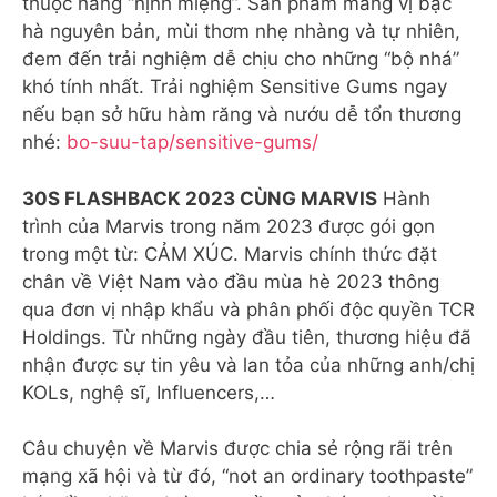
thuộc hàng “nịnh miệng”. Sản phẩm mang vị bạc
hà nguyên bản, mùi thơm nhẹ nhàng và tự nhiên,
đem đến trải nghiệm dễ chịu cho những “bộ nhá”
khó tính nhất. Trải nghiệm Sensitive Gums ngay
nếu bạn sở hữu hàm răng và nướu dễ tổn thương
nhé:
bo-suu-tap/sensitive-gums/
30S FLASHBACK 2023 CÙNG MARVIS
Hành
trình của Marvis trong năm 2023 được gói gọn
trong một từ: CẢM XÚC. Marvis chính thức đặt
chân về Việt Nam vào đầu mùa hè 2023 thông
qua đơn vị nhập khẩu và phân phối độc quyền TCR
Holdings. Từ những ngày đầu tiên, thương hiệu đã
nhận được sự tin yêu và lan tỏa của những anh/chị
KOLs, nghệ sĩ, Influencers,…
Câu chuyện về Marvis được chia sẻ rộng rãi trên
mạng xã hội và từ đó, “not an ordinary toothpaste”