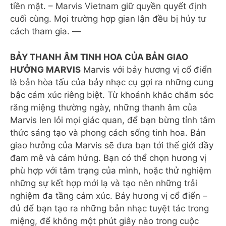
tiền mặt. – Marvis Vietnam giữ quyền quyết định
cuối cùng. Mọi trường hợp gian lận đều bị hủy tư
cách tham gia. —
BẢY THANH ÂM TINH HOA CỦA BẢN GIAO
HƯỞNG MARVIS
Marvis với bảy hương vị cổ điển
là bản hòa tấu của bảy nhạc cụ gợi ra những cung
bậc cảm xúc riêng biệt. Từ khoảnh khắc chăm sóc
răng miệng thường ngày, những thanh âm của
Marvis len lỏi mọi giác quan, để bạn bừng tỉnh tâm
thức sáng tạo và phong cách sống tinh hoa. Bản
giao hưởng của Marvis sẽ đưa bạn tới thế giới đầy
đam mê và cảm hứng. Bạn có thể chọn hương vị
phù hợp với tâm trạng của mình, hoặc thử nghiệm
những sự kết hợp mới lạ và tạo nên những trải
nghiệm đa tầng cảm xúc. Bảy hương vị cổ điển –
đủ để bạn tạo ra những bản nhạc tuyệt tác trong
miệng, để không một phút giây nào trong cuộc