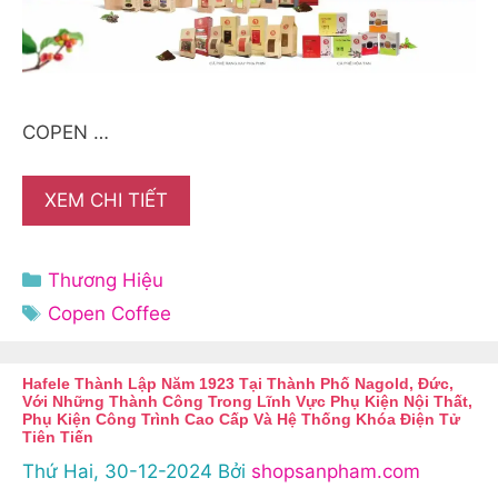
COPEN …
XEM CHI TIẾT
Danh
Thương Hiệu
mục
Thẻ
Copen Coffee
Hafele Thành Lập Năm 1923 Tại Thành Phố Nagold, Đức,
Với Những Thành Công Trong Lĩnh Vực Phụ Kiện Nội Thất,
Phụ Kiện Công Trình Cao Cấp Và Hệ Thống Khóa Điện Tử
Tiên Tiến
Thứ Hai, 30-12-2024
Bởi
shopsanpham.com