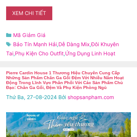
XEM CHI TIẾT
Danh
Mã Giảm Giá
mục
Thẻ
Bảo Tín Mạnh Hải
,
Dễ Dàng Mix
,
Đôi Khuyên
Tai
,
Phụ Kiện Cho Outfit
,
Ứng Dụng Linh Hoạt
Pierre Cardin House 1 Thương Hiệu Chuyên Cung Cấp
Những Sản Phẩm Chăn Ga Gối Đệm Với Nhiều Năm Hoạt
Động Trong Lĩnh Vực Phân Phối Với Các Sản Phẩm Chủ
Đạo: Chăn Ga Gối, Đệm Và Phụ Kiện Phòng Ngủ
Thứ Ba, 27-08-2024
Bởi
shopsanpham.com