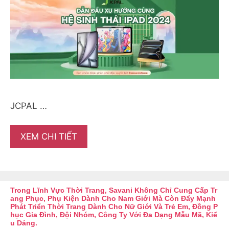
JCPAL …
XEM CHI TIẾT
Trong Lĩnh Vực Thời Trang, Savani Không Chỉ Cung Cấp Tr
Ang Phục, Phụ Kiện Dành Cho Nam Giới Mà Còn Đẩy Mạnh
Phát Triển Thời Trang Dành Cho Nữ Giới Và Trẻ Em, Đồng P
Hục Gia Đình, Đội Nhóm, Công Ty Với Đa Dạng Mẫu Mã, Kiể
U Dáng.