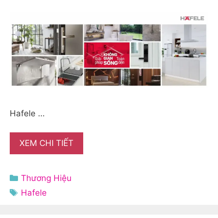
Hafele …
XEM CHI TIẾT
Danh
Thương Hiệu
mục
Thẻ
Hafele