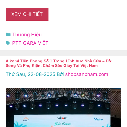
XEM CHI TIẾT
Danh
Thương Hiệu
mục
Thẻ
PTT GARA VIỆT
Aikomi Tiên Phong Số 1 Trong Lĩnh Vực Nhà Cửa – Đời
Sống Và Phụ Kiện, Chăm Sóc Giày Tại Việt Nam
Thứ Sáu, 22-08-2025
Bởi
shopsanpham.com