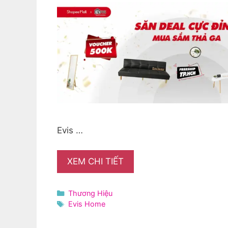
Evis …
XEM CHI TIẾT
Danh
Thương Hiệu
mục
Thẻ
Evis Home