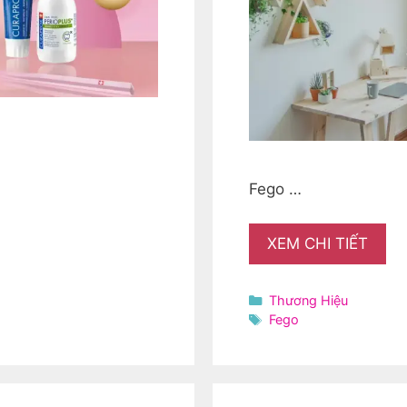
Fego …
XEM CHI TIẾT
Danh
Thương Hiệu
mục
Thẻ
Fego