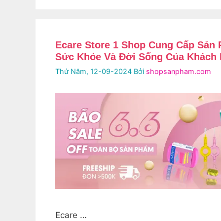
Ecare Store 1 Shop Cung Cấp Sản
Sức Khỏe Và Đời Sống Của Khách 
Thứ Năm, 12-09-2024
Bởi
shopsanpham.com
Ecare …