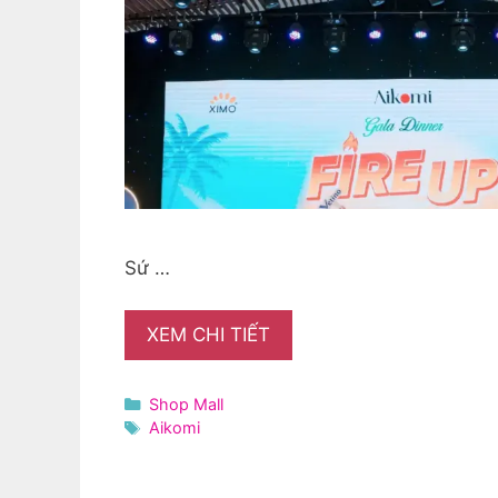
Sứ …
XEM CHI TIẾT
Danh
Shop Mall
mục
Thẻ
Aikomi