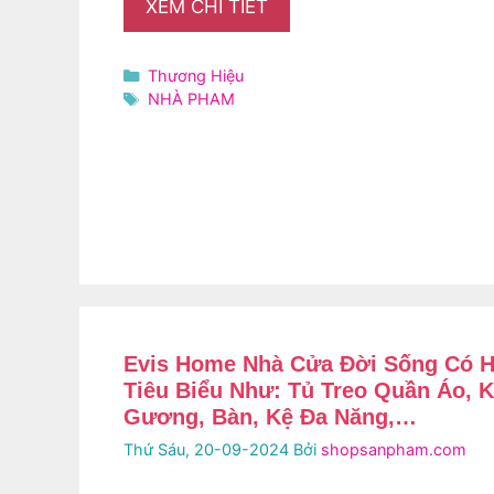
XEM CHI TIẾT
Danh
Thương Hiệu
mục
Thẻ
NHÀ PHAM
Evis Home Nhà Cửa Đời Sống Có 
Tiêu Biểu Như: Tủ Treo Quần Áo, 
Gương, Bàn, Kệ Đa Năng,…
Thứ Sáu, 20-09-2024
Bởi
shopsanpham.com