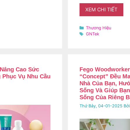
XEM CHI TIẾT
Danh
Thương Hiệu
mục
Thẻ
GNTek
 Nâng Cao Sức
Fego Woodworker 
g Phục Vụ Nhu Cầu
“Concept” Đều Ma
Nhà Của Bạn, Hướ
Sống Và Giúp Bạn
Sống Của Riêng B
Thứ Bảy, 04-01-2025
Bở