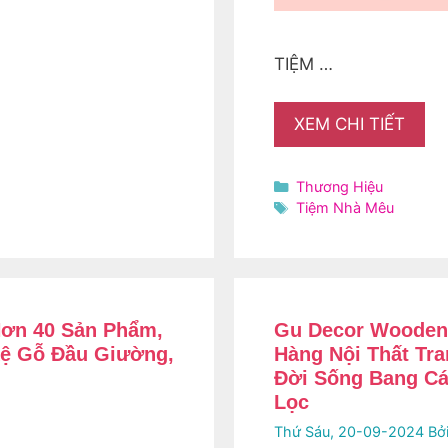
TIỆM …
XEM CHI TIẾT
Danh
Thương Hiệu
mục
Thẻ
Tiệm Nhà Mêu
Hơn 40 Sản Phẩm,
Gu Decor Wooden
Kệ Gỗ Đầu Giường,
Hàng Nội Thất Tra
Đời Sống Bang C
Lọc
Thứ Sáu, 20-09-2024
Bở