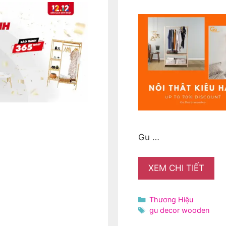
Gu …
XEM CHI TIẾT
Danh
Thương Hiệu
mục
Thẻ
gu decor wooden