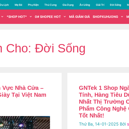
Du Lịch
Mẹ Bé
Phụ Kiện
Thú Cưng
Gia Dụng
Ăn Uống
Giải Trí
Đời Sống
M
*SHOP HOT*
0# SHOPEE HOT
MÃ GIẢM GIÁ
SHOPXUHUONG
M
m Cho:
Đời Sống
h Vực Nhà Cửa –
GNTek 1 Shop Ngà
iày Tại Việt Nam
Tính, Hàng Tiêu D
Nhất Thị Trường
Phẩm Công Nghệ 
Tốt Nhất!
Thứ Ba, 14-01-2025
Bởi