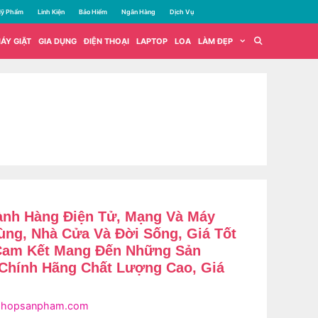
ỹ Phẩm
Linh Kiện
Bảo Hiểm
Ngân Hàng
Dịch Vụ
ÁY GIẶT
GIA DỤNG
ĐIỆN THOẠI
LAPTOP
LOA
LÀM ĐẸP
nh Hàng Điện Tử, Mạng Và Máy
ùng, Nhà Cửa Và Đời Sống, Giá Tốt
 Cam Kết Mang Đến Những Sản
Chính Hãng Chất Lượng Cao, Giá
shopsanpham.com