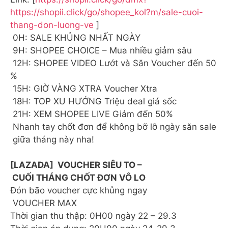
https://shopii.click/go/shopee_kol?m/sale-cuoi-
thang-don-luong-ve
]
0H: SALE KHỦNG NHẤT NGÀY
9H: SHOPEE CHOICE – Mua nhiều giảm sâu
12H: SHOPEE VIDEO Lướt và Săn Voucher đến 50
%
15H: GIỜ VÀNG XTRA Voucher Xtra
18H: TOP XU HƯỚNG Triệu deal giá sốc
21H: XEM SHOPEE LIVE Giảm đến 50%
Nhanh tay chốt đơn để không bỡ lỡ ngày săn sale
giữa tháng này nha!
[LAZADA] VOUCHER SIÊU TO –
CUỐI THÁNG CHỐT ĐƠN VÔ LO
Đón bão voucher cực khủng ngay
️ VOUCHER MAX
Thời gian thu thập: 0H00 ngày 22 – 29.3