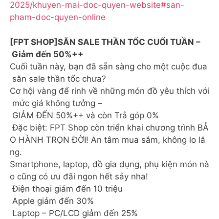
2025/khuyen-mai-doc-quyen-website#san-
pham-doc-quyen-online
[FPT SHOP]SĂN SALE THẦN TỐC CUỐI TUẦN –
Giảm đến 50%++
Cuối tuần này, bạn đã sẵn sàng cho một cuộc đua
săn sale thần tốc chưa?
Cơ hội vàng để rinh về những món đồ yêu thích với
mức giá không tưởng –
GIẢM ĐẾN 50%++ và còn Trả góp 0%
Đặc biệt: FPT Shop còn triển khai chương trình BẢ
O HÀNH TRỌN ĐỜI! An tâm mua sắm, không lo lắ
ng.
Smartphone, laptop, đồ gia dụng, phụ kiện món nà
o cũng có ưu đãi ngon hết sảy nha!
Điện thoại giảm đến 10 triệu
Apple giảm đến 30%
Laptop – PC/LCD giảm đến 25%