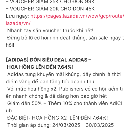
– VOUCHER GIẢM 25K CHO ĐƠN 99K
– VOUCHER GIẢM 20K CHO ĐƠN 45K
Lưu ngay:
https://pages.lazada.vn/wow/gcp/route/
lazada/vn/
Nhanh tay săn voucher trước khi hết!
Đừng bỏ lỡ cơ hội rinh deal khủng, săn sale ngay t
hôi!
[ADIDAS] ĐÓN SIÊU DEAL ADIDAS –
HOA HỒNG LÊN ĐẾN 7.64%!
Adidas tung khuyến mãi khủng, đây chính là thời
điểm vàng để bạn tăng tốc doanh thu
Với mức hoa hồng x2, Publishers có cơ hội kiếm ti
ền nhanh chóng & dễ dàng hơn bao giờ hết
Giảm đến 50% + Thêm 10% cho thành viên AdiCl
ub
ĐẶC BIỆT: HOA HỒNG X2 LÊN ĐẾN 7.64%!
Thời gian áp dụng: 24/03/2025 – 30/03/2025