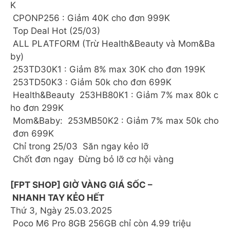
K
CPONP256 : Giảm 40K cho đơn 999K
Top Deal Hot (25/03)
ALL PLATFORM (Trừ Health&Beauty và Mom&Ba
by)
253TD30K1 : Giảm 8% max 30K cho đơn 199K
253TD50K3 : Giảm 50k cho đơn 699K
Health&Beauty 253HB80K1 : Giảm 7% max 80k c
ho đơn 299K
Mom&Baby: 253MB50K2 : Giảm 7% max 50k cho
đơn 699K
Chỉ trong 25/03 Săn ngay kẻo lỡ
Chốt đơn ngay Đừng bỏ lỡ cơ hội vàng
[FPT SHOP] ️GIỜ VÀNG GIÁ SỐC –
NHANH TAY KẺO HẾT
Thứ 3, Ngày 25.03.2025
Poco M6 Pro 8GB 256GB chỉ còn 4.99 triệu