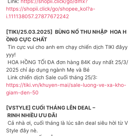
Link:
https://shopii.click/go/dmx?
https://shopii.click/go/shopee_kol?a-
i.111138057.27877672242
[TIKI/25.03.2025] BÙNG NỔ THU NHẬP HOA H
ỒNG CỰC CHẤT
Tin cực vui cho anh em chạy chiến dịch TIKI đâyy
yyy!
HOA HỒNG TỐI ĐA đơn hàng 84K duy nhất 25/3/
2025 chỉ áp dụng ngành Mẹ và Bé
Link chiến dịch Sale cuối tháng 25/3:
https://tiki.vn/khuyen-mai/sale-luong-ve-xa-kho-
giam-den-50
[VSTYLE] CUỐI THÁNG LÊN DEAL –
RINH NHIỀU ƯU ĐÃI
Cả nhà ơi, cuối tháng là lúc săn deal siêu hời từ V
Style đây nè.