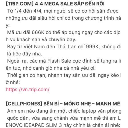
[TRIP.COM] 4.4 MEGA SALE SẮP ĐẾN RỒI
Từ 1/4 đến 4/4, mọi người sẽ có cơ hội săn được
những ưu đãi siêu hời chỉ có trong chương trình nà
y:
Mã ưu đãi 666K có thể áp dụng ngay cho các dịc
h vụ khách sạn và chuyến bay.
️ Bay từ Việt Nam đến Thái Lan chỉ 999K, không đi
là tiếc đấy nha.
Ngoài ra, các mã Flash Sale cực đỉnh sẽ tung ra li
ên tục, nhớ canh giờ nha cả nhà yêu ơi.
Thời gian có hạn, nhanh tay săn ưu đãi ngay kẻo l
ỡ nhé:
https://vn.trip.com/
[CELLPHONES] BỀN BỈ – MỎNG NHẸ – MẠNH MẼ
Anh em nào đang tìm một chiếc laptop văn phòng
quốc dân, vừa sang chảnh vừa mạnh mẽ thì em L
ENOVO IDEAPAD SLIM 3 này chính là chân ái nhé: