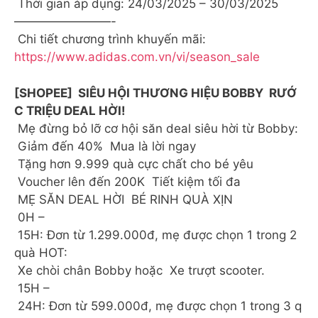
Thời gian áp dụng: 24/03/2025 – 30/03/2025
————————-
Chi tiết chương trình khuyến mãi:
https://www.adidas.com.vn/vi/season_sale
[SHOPEE] SIÊU HỘI THƯƠNG HIỆU BOBBY RƯỚ
C TRIỆU DEAL HỜI!
Mẹ đừng bỏ lỡ cơ hội săn deal siêu hời từ Bobby:
Giảm đến 40% Mua là lời ngay
Tặng hơn 9.999 quà cực chất cho bé yêu
Voucher lên đến 200K Tiết kiệm tối đa
MẸ SĂN DEAL HỜI BÉ RINH QUÀ XỊN
0H –
15H: Đơn từ 1.299.000đ, mẹ được chọn 1 trong 2
quà HOT:
Xe chòi chân Bobby hoặc Xe trượt scooter.
15H –
24H: Đơn từ 599.000đ, mẹ được chọn 1 trong 3 q