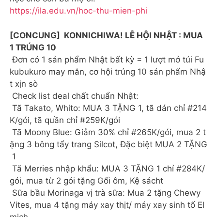
https://ila.edu.vn/hoc-thu-mien-phi
[CONCUNG] KONNICHIWA! LỄ HỘI NHẬT : MUA
1 TRÚNG 10
️ Đơn có 1 sản phẩm Nhật bất kỳ = 1 lượt mở túi Fu
kubukuro may mắn, cơ hội trúng 10 sản phẩm Nhậ
t xịn sò
Check list deal chất chuẩn Nhật:
Tã Takato, Whito: MUA 3 TẶNG 1, tã dán chỉ #214
K/gói, tã quần chỉ #259K/gói
Tã Moony Blue: Giảm 30% chỉ #265K/gói, mua 2 t
ặng 3 bông tẩy trang Silcot, Đặc biệt MUA 2 TẶNG
1
Tã Merries nhập khẩu: MUA 3 TẶNG 1 chỉ #284K/
gói, mua từ 2 gói tặng Gối ôm, Kệ sácht
Sữa bầu Morinaga vị trà sữa: Mua 2 tặng Chewy
Vites, mua 4 tặng máy xay thịt/ máy xay sinh tố El
mich