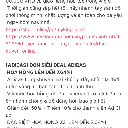
00.000 VNĐ và giao hàng hỏa tốc trong 4 giờ.
Thời gian cũng sắp hết rồi, hãy nhanh tay sắm đồ
chơi thông minh, chất lượng và an toàn cho bé yêu
ngay hôm nay nhé:
https://shopii.click/go/mykingdom?
https://www.mykingdom.com.vn/pages/sinh-nhat-
2025/khuyen-mai-doc-quyen-website#doc-
quyen-online
[ADIDAS] ĐÓN SIÊU DEAL ADIDAS –
HOA HỒNG LÊN ĐẾN 7.64%!
Adidas tung khuyến mãi khủng, đây chính là thời
điểm vàng để bạn tăng tốc doanh thu
Với mức hoa hồng x2, Publishers có cơ hội kiếm ti
ền nhanh chóng & dễ dàng hơn bao giờ hết
Giảm đến 50% + Thêm 10% cho thành viên AdiCl
ub
ĐẶC BIỆT: HOA HỒNG X2 LÊN ĐẾN 7.64%!