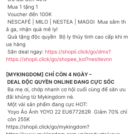
Mua 1 tặng 1
Voucher đến 100K
NESCAFÉ | MILO | NESTEA | MAGGI Mua sắm th
ả ga, nhận quà mê ly!
Quà tặng độc quyền Bộ ly thủy tinh cao cấp khi m
ua hàng
Săn deal ngay:
https://shopii.click/go/dmx?
https://shopii.click/go/shopee_kol?nestlevnn
[MYKINGDOM] CHỈ CÒN 4 NGÀY –
DEAL ĐỘC QUYỀN ONLINE ĐANG CỰC SỐC
Ba mẹ ơi, chớp nhanh cơ hội cuối cùng để săn ưu
đãi khủng từ Mykingdom nè.
Một vài sản phẩm đang cực HOT:
️ Yoyo Ảo Ảnh YOYO 22 EU677262R Giảm 70% chỉ
còn 255K
https://shopii.click/go/mykingdom?