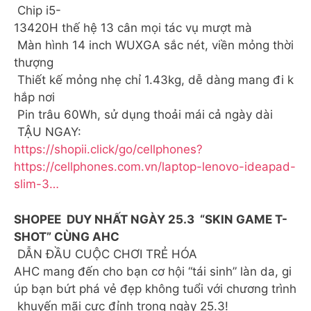
Chip i5-
13420H thế hệ 13 cân mọi tác vụ mượt mà
Màn hình 14 inch WUXGA sắc nét, viền mỏng thời
thượng
Thiết kế mỏng nhẹ chỉ 1.43kg, dễ dàng mang đi k
hắp nơi
Pin trâu 60Wh, sử dụng thoải mái cả ngày dài
TẬU NGAY:
https://shopii.click/go/cellphones?
https://cellphones.com.vn/laptop-lenovo-ideapad-
slim-3…
SHOPEE DUY NHẤT NGÀY 25.3 “SKIN GAME T-
SHOT” CÙNG AHC
DẪN ĐẦU CUỘC CHƠI TRẺ HÓA
AHC mang đến cho bạn cơ hội “tái sinh” làn da, gi
úp bạn bứt phá vẻ đẹp không tuổi với chương trình
khuyến mãi cực đỉnh trong ngày 25.3!