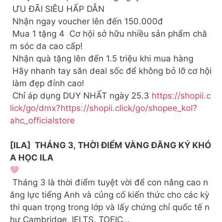
ƯU ĐÃI SIÊU HẤP DẪN
Nhận ngay voucher lên đến 150.000đ
Mua 1 tặng 4 Cơ hội sở hữu nhiều sản phẩm chă
m sóc da cao cấp!
Nhận quà tặng lên đến 1.5 triệu khi mua hàng
Hãy nhanh tay săn deal sốc để không bỏ lỡ cơ hội
làm đẹp đỉnh cao!
Chỉ áp dụng DUY NHẤT ngày 25.3
https://shopii.c
lick/go/dmx?https://shopii.click/go/shopee_kol?
ahc_officialstore
[ILA] THÁNG 3, THỜI ĐIỂM VÀNG ĐĂNG KÝ KHÓ
A HỌC ILA
Tháng 3 là thời điểm tuyệt vời để con nâng cao n
ăng lực tiếng Anh và củng cố kiến thức cho các kỳ
thi quan trọng trong lớp và lấy chứng chỉ quốc tế n
hư Cambridge, IELTS, TOEIC…