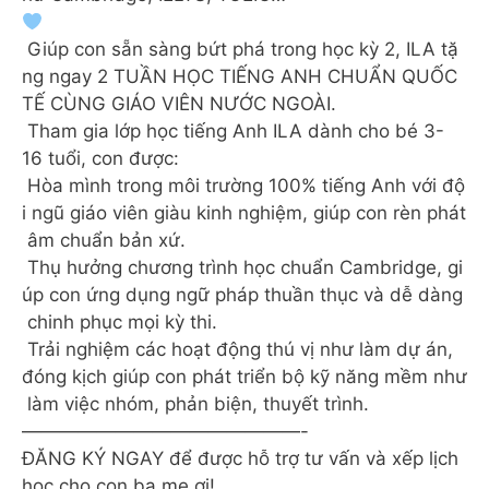
Giúp con sẵn sàng bứt phá trong học kỳ 2, ILA tặ
ng ngay 2 TUẦN HỌC TIẾNG ANH CHUẨN QUỐC
TẾ CÙNG GIÁO VIÊN NƯỚC NGOÀI.
️ Tham gia lớp học tiếng Anh ILA dành cho bé 3-
16 tuổi, con được:
Hòa mình trong môi trường 100% tiếng Anh với độ
i ngũ giáo viên giàu kinh nghiệm, giúp con rèn phát
âm chuẩn bản xứ.
Thụ hưởng chương trình học chuẩn Cambridge, gi
úp con ứng dụng ngữ pháp thuần thục và dễ dàng
chinh phục mọi kỳ thi.
Trải nghiệm các hoạt động thú vị như làm dự án,
đóng kịch giúp con phát triển bộ kỹ năng mềm như
làm việc nhóm, phản biện, thuyết trình.
———————————————-
ĐĂNG KÝ NGAY để được hỗ trợ tư vấn và xếp lịch
học cho con ba mẹ ơi!