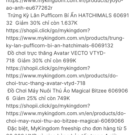
https://www.mykingdom.com.vn/products/yoyo-
ao-anh-eu677262r
️ Trứng Kỳ Lân Pufficorn Bí Ẩn HATCHIMALS 60691
32 Giảm 30% chỉ còn 1.637K
https://shopii.click/go/mykingdom?
https://www.mykingdom.com.vn/products/trung-
ky-lan-pufficorn-bi-an-hatchimals-6069132
️ Đồ chơi trực thăng Avatar VECTO VTYD-
718 Giảm 30% chỉ còn 699K
https://shopii.click/go/mykingdom?
https://www.mykingdom.com.vn/products/do-
choi-truc-thang-avatar-vtyd-718
️ Đồ Chơi Máy Nuôi Thú Ảo Magical Bitzee 606906
6 Giảm 25% chỉ còn 749K
https://shopii.click/go/mykingdom?
https://www.mykingdom.com.vn/en/products/do-
choi-may-nuoi-thu-ao-bitzee-magical-6069066
Đặc biệt, MyKingdom freeship cho đơn hàng từ 5