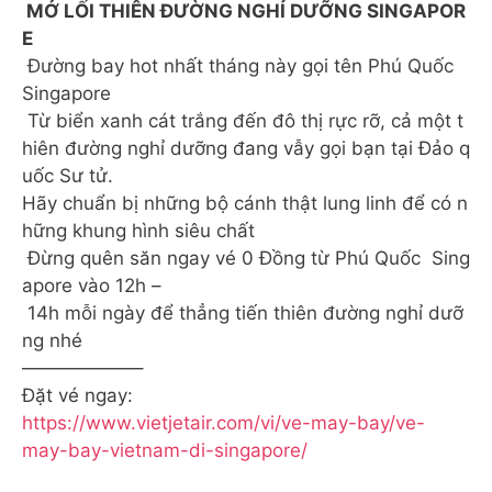
MỞ LỐI THIÊN ĐƯỜNG NGHỈ DƯỠNG SINGAPOR
E
Đường bay hot nhất tháng này gọi tên Phú Quốc
Singapore
Từ biển xanh cát trắng đến đô thị rực rỡ, cả một t
hiên đường nghỉ dưỡng đang vẫy gọi bạn tại Đảo q
uốc Sư tử.
️Hãy chuẩn bị những bộ cánh thật lung linh để có n
hững khung hình siêu chất
Đừng quên săn ngay vé 0 Đồng từ Phú Quốc Sing
apore vào 12h –
14h mỗi ngày để thẳng tiến thiên đường nghỉ dưỡ
ng nhé
——————–
Đặt vé ngay:
https://www.vietjetair.com/vi/ve-may-bay/ve-
may-bay-vietnam-di-singapore/