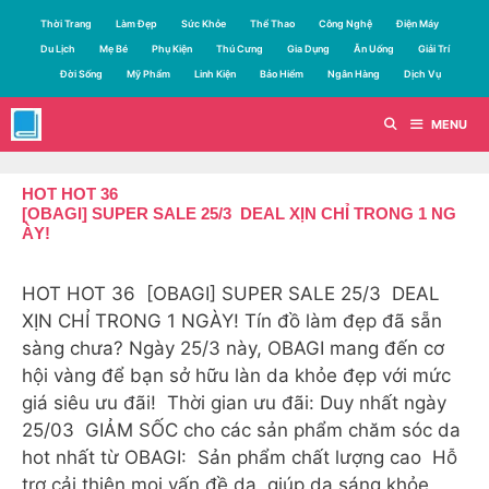
Chuyển
Thời Trang
Làm Đẹp
Sức Khỏe
Thể Thao
Công Nghệ
Điện Máy
đến
Du Lịch
Mẹ Bé
Phụ Kiện
Thú Cưng
Gia Dụng
Ăn Uống
Giải Trí
nội
Đời Sống
Mỹ Phẩm
Linh Kiện
Bảo Hiểm
Ngân Hàng
Dịch Vụ
dung
MENU
HOT HOT 36
[OBAGI] SUPER SALE 25/3 DEAL XỊN CHỈ TRONG 1 NG
ÀY!
HOT HOT 36 [OBAGI] SUPER SALE 25/3 DEAL
XỊN CHỈ TRONG 1 NGÀY! Tín đồ làm đẹp đã sẵn
sàng chưa? Ngày 25/3 này, OBAGI mang đến cơ
hội vàng để bạn sở hữu làn da khỏe đẹp với mức
giá siêu ưu đãi! Thời gian ưu đãi: Duy nhất ngày
25/03 GIẢM SỐC cho các sản phẩm chăm sóc da
hot nhất từ OBAGI: Sản phẩm chất lượng cao Hỗ
trợ cải thiện mọi vấn đề da, giúp da sáng khỏe,