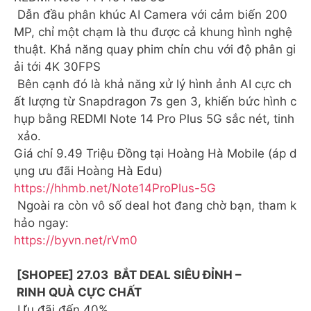
Dẫn đầu phân khúc AI Camera với cảm biến 200
MP, chỉ một chạm là thu được cả khung hình nghệ
thuật. Khả năng quay phim chỉn chu với độ phân gi
ải tới 4K 30FPS
Bên cạnh đó là khả năng xử lý hình ảnh AI cực ch
ất lượng từ Snapdragon 7s gen 3, khiến bức hình c
hụp bằng REDMI Note 14 Pro Plus 5G sắc nét, tinh
xảo.
Giá chỉ 9.49 Triệu Đồng tại Hoàng Hà Mobile (áp d
ụng ưu đãi Hoàng Hà Edu)
https://hhmb.net/Note14ProPlus-5G
Ngoài ra còn vô số deal hot đang chờ bạn, tham k
hảo ngay:
https://byvn.net/rVm0
[SHOPEE] 27.03 BẮT DEAL SIÊU ĐỈNH –
RINH QUÀ CỰC CHẤT
Ưu đãi đến 40%