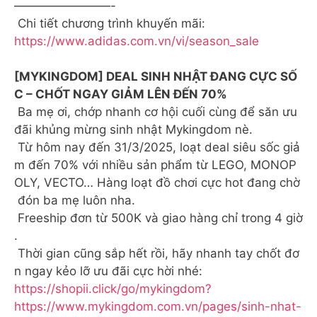
————————-
Chi tiết chương trình khuyến mãi:
https://www.adidas.com.vn/vi/season_sale
[MYKINGDOM] DEAL SINH NHẬT ĐANG CỰC SỐ
C – CHỐT NGAY GIẢM LÊN ĐẾN 70%
Ba mẹ ơi, chớp nhanh cơ hội cuối cùng để săn ưu
đãi khủng mừng sinh nhật Mykingdom nè.
Từ hôm nay đến 31/3/2025, loạt deal siêu sốc giả
m đến 70% với nhiều sản phẩm từ LEGO, MONOP
OLY, VECTO… Hàng loạt đồ chơi cực hot đang chờ
đón ba mẹ luôn nha.
Freeship đơn từ 500K và giao hàng chỉ trong 4 giờ
.
Thời gian cũng sắp hết rồi, hãy nhanh tay chốt đơ
n ngay kẻo lỡ ưu đãi cực hời nhé:
https://shopii.click/go/mykingdom?
https://www.mykingdom.com.vn/pages/sinh-nhat-