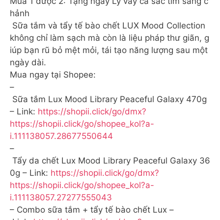
Mua 1 được 2: Tặng ngay Ly vảy cá sắc tím sang c
hảnh
Sữa tắm và tẩy tế bào chết LUX Mood Collection
không chỉ làm sạch mà còn là liệu pháp thư giãn, g
iúp bạn rũ bỏ mệt mỏi, tái tạo năng lượng sau một
ngày dài.
Mua ngay tại Shopee:
–
Sữa tắm Lux Mood Library Peaceful Galaxy 470g
– Link:
https://shopii.click/go/dmx?
https://shopii.click/go/shopee_kol?a-
i.111138057.28677550644
–
Tẩy da chết Lux Mood Library Peaceful Galaxy 36
0g – Link:
https://shopii.click/go/dmx?
https://shopii.click/go/shopee_kol?a-
i.111138057.27277555043
– Combo sữa tắm + tẩy tế bào chết Lux –