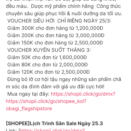
đều màu. Dược mỹ phẩm chính hãng Công thức
chuyên sâu giúp phục hồi & nuôi dưỡng da tối ưu.
VOUCHER SIÊU HỜI CHỈ RIÊNG NGÀY 25/3:
Giảm 300K cho đơn hàng từ 1,200,000Đ
Giảm 200K cho đơn hàng từ 3,000,000Đ
Giảm 150K cho đơn hàng từ 2,500,000Đ
VOUCHER XUYÊN SUỐT THÁNG 3:
Giảm 50K cho đơn từ 1,600,000Đ
Giảm 80K cho đơn từ 2,000,000Đ
Giảm 120K cho đơn từ 2,500,000Đ
Đừng bỏ lỡ cơ hội tậu ngay những sản phẩm chă
m sóc da đình đám với giá ưu đãi cực hời!
Mua ngay tại đây:
https://shopii.click/go/dmx?
https://shopii.click/go/shopee_kol?
obagi_flagshipstore
[SHOPEE]️Lịch Trình Săn Sale Ngày 25.3 ️
Link: [
https://shopii.click/go/dmx?