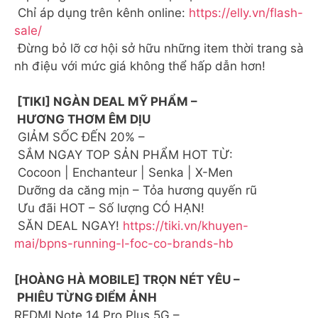
Chỉ áp dụng trên kênh online:
https://elly.vn/flash-
sale/
Đừng bỏ lỡ cơ hội sở hữu những item thời trang sà
nh điệu với mức giá không thể hấp dẫn hơn!
[TIKI] NGÀN DEAL MỸ PHẨM –
HƯƠNG THƠM ÊM DỊU
GIẢM SỐC ĐẾN 20% –
SẮM NGAY TOP SẢN PHẨM HOT TỪ:
Cocoon | Enchanteur | Senka | X-Men
Dưỡng da căng mịn – Tỏa hương quyến rũ
Ưu đãi HOT – Số lượng CÓ HẠN!
SĂN DEAL NGAY!
https://tiki.vn/khuyen-
mai/bpns-running-l-foc-co-brands-hb
[HOÀNG HÀ MOBILE] TRỌN NÉT YÊU –
PHIÊU TỪNG ĐIỂM ẢNH
REDMI Note 14 Pro Plus 5G –