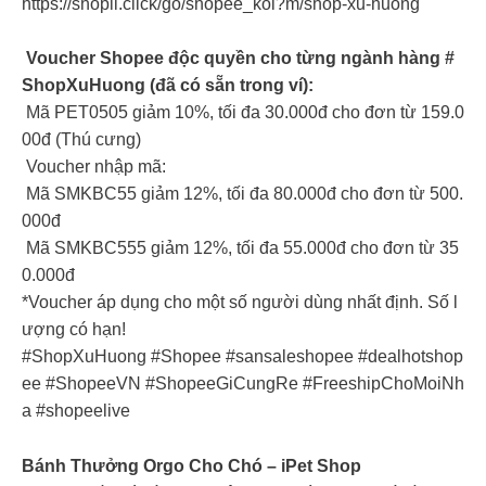
https://shopii.click/go/shopee_kol?m/shop-xu-huong
Voucher Shopee độc quyền cho từng ngành hàng #
ShopXuHuong (đã có sẵn trong ví):
Mã PET0505 giảm 10%, tối đa 30.000đ cho đơn từ 159.0
00đ (Thú cưng)
Voucher nhập mã:
Mã SMKBC55 giảm 12%, tối đa 80.000đ cho đơn từ 500.
000đ
Mã SMKBC555 giảm 12%, tối đa 55.000đ cho đơn từ 35
0.000đ
*Voucher áp dụng cho một số người dùng nhất định. Số l
ượng có hạn!
#ShopXuHuong #Shopee #sansaleshopee #dealhotshop
ee #ShopeeVN #ShopeeGiCungRe #FreeshipChoMoiNh
a #shopeelive
Bánh Thưởng Orgo Cho Chó – iPet Shop