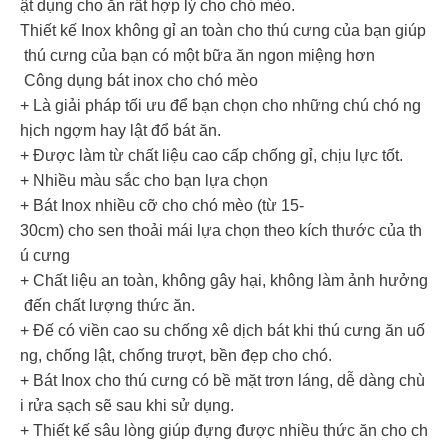
ật dụng cho ăn rất hợp lý cho chó mèo.
Thiết kế Inox không gỉ an toàn cho thú cưng của bạn giúp
thú cưng của bạn có một bữa ăn ngon miệng hơn
Công dụng bát inox cho chó mèo
+ Là giải pháp tối ưu để bạn chọn cho những chú chó ng
hịch ngợm hay lật đổ bát ăn.
+ Được làm từ chất liệu cao cấp chống gỉ, chịu lực tốt.
+ Nhiều màu sắc cho bạn lựa chọn
+ Bát Inox nhiều cỡ cho chó mèo (từ 15-
30cm) cho sen thoải mái lựa chọn theo kích thước của th
ú cưng
+ Chất liệu an toàn, không gây hại, không làm ảnh hưởng
đến chất lượng thức ăn.
+ Đế có viền cao su chống xê dịch bát khi thú cưng ăn uố
ng, chống lật, chống trượt, bền đẹp cho chó.
+ Bát Inox cho thú cưng có bề mặt trơn láng, dễ dàng chù
i rửa sạch sẽ sau khi sử dụng.
+ Thiết kế sâu lòng giúp đựng được nhiều thức ăn cho ch