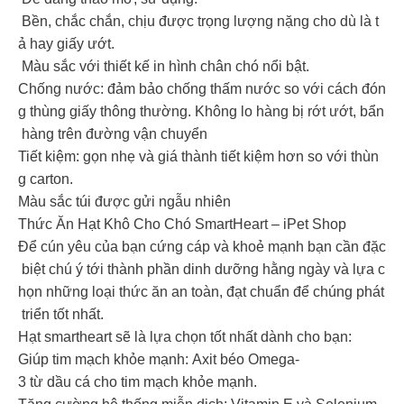
Bền, chắc chắn, chịu được trọng lượng nặng cho dù là t
ả hay giấy ướt.
Màu sắc với thiết kế in hình chân chó nổi bật.
Chống nước: đảm bảo chống thấm nước so với cách đón
g thùng giấy thông thường. Không lo hàng bị rớt ướt, bẩn
hàng trên đường vận chuyển
Tiết kiệm: gọn nhẹ và giá thành tiết kiệm hơn so với thùn
g carton.
Màu sắc túi được gửi ngẫu nhiên
Thức Ăn Hạt Khô Cho Chó SmartHeart – iPet Shop
Để cún yêu của bạn cứng cáp và khoẻ mạnh bạn cần đặc
biệt chú ý tới thành phần dinh dưỡng hằng ngày và lựa c
họn những loại thức ăn an toàn, đạt chuẩn để chúng phát
triển tốt nhất.
Hạt smartheart sẽ là lựa chọn tốt nhất dành cho bạn:
Giúp tim mạch khỏe mạnh: Axit béo Omega-
3 từ dầu cá cho tim mạch khỏe mạnh.