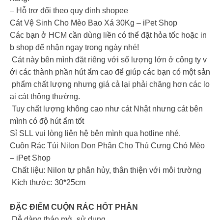
– Hỗ trợ đổi theo quy định shopee
Cát Vệ Sinh Cho Mèo Bao Xá 30Kg – iPet Shop
Các bạn ở HCM cần dùng liền có thể đặt hỏa tốc hoặc in
b shop để nhận ngay trong ngày nhé!
Cát này bên mình đặt riêng với số lượng lớn ở công ty v
ới các thành phần hút ẩm cao để giúp các bạn có một sản
phẩm chất lượng nhưng giá cả lại phải chăng hơn các lo
ại cát thông thường.
Tuy chất lượng không cao như cát Nhật nhưng cát bên
mình có độ hút ẩm tốt
Sỉ SLL vui lòng liên hệ bên mình qua hotline nhé.
Cuộn Rác Túi Nilon Dọn Phân Cho Thú Cưng Chó Mèo
– iPet Shop
Chất liệu: Nilon tự phân hủy, thân thiện với môi trường
Kích thước: 30*25cm
ĐẶC ĐIỂM CUỘN RÁC HỐT PHÂN
Dễ dàng tháo mở, sử dụng.