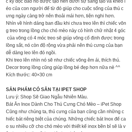
c kỳ độc đáo nó được tạo nên dưới sự sáng tạo và khéo l
éo của con người để từ đó giúp cho cuộc sống của thú c
ưng ngày càng trở nên thoải mái hơn, tiện nghi hơn.
Nhìn về hình dáng ban đầu khi chưa treo lên thì chiếc võn
g treo trong lồng cho chó mèo này có hình chữ nhật 4 góc
của võng có 4 móc treo sẽ giúp võng cố định được trong
lồng sắt, nó còn độ rộng vừa phải nên thú cưng của bạn
dễ dàng leo lên đó ngồi.
Khi treo lên nhìn nó sẽ như chiếc võng êm ái, thích thú.
Decor trong lồng cũng giúp lồng bé đẹp hơn nữa nè ^^
Kích thước: 40×30 cm
SẢN PHẨM CÓ SẲN TẠI IPET SHOP
Lưu ý: Shop Sẽ Giao Ngẫu Nhiên Màu.
Bát Ăn Inox Dành Cho Thú Cưng Chó Mèo – iPet Shop
Cũng như chúng ta, thú cưng của bạn cũng cần những c
hiếc bát riêng biệt của chúng. Những chiếc bát Inox đế ca
o su nhiều cỡ cho chó mèo với thiết kế inox bền bỉ sẽ là v