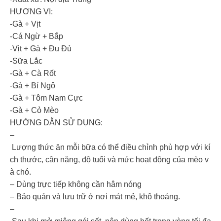
HƯƠNG VỊ:
-Gà + Vịt
-Cá Ngừ + Bắp
-Vịt + Gà + Đu Đủ
-Sữa Lắc
-Gà + Cà Rốt
-Gà + Bí Ngô
-Gà + Tôm Nam Cực
-Gà + Cỏ Mèo
HƯỚNG DẪN SỬ DỤNG:
–
Lượng thức ăn mỗi bữa có thể điều chỉnh phù hợp với kí
ch thước, cân nặng, độ tuổi và mức hoạt động của mèo v
à chó.
– Dùng trực tiếp không cần hâm nóng
– Bảo quản và lưu trữ ở nơi mát mẻ, khô thoáng.
–