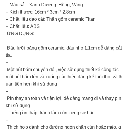
– Màu sắc: Xanh Dương, Hồng, Vàng
– Kích thước: 16cm * 3cm * 2.8cm
– Chất liệu dao cắt: Thân gốm ceramic Titan
– Chất liệu: ABS
ỨNG DỤNG:
–
Đầu lưỡi bằng gốm ceramic, đầu nhỏ 1.1cm dễ dàng cắt
tỉa.
–
Một nút bấm chuyển đổi, việc sử dụng thiết kế công tắc
một nút bấm lên và xuống cải thiện đáng kể tuổi thọ, và th
uận tiện hơn khi sử dụng
–
Pin thay an toàn và tiện lợi, dễ dàng mang đi và thay pin
khi sử dụng
– Tiếng ồn thấp, tránh làm cún cưng sợ hãi
–
Thích hợp dành cho đường ngón chân cún hoặc mèo, q