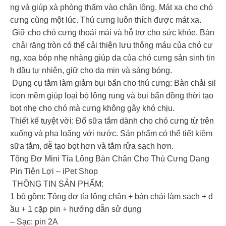
ng và giúp xà phòng thấm vào chân lông. Mát xa cho chó
cưng cùng một lúc. Thú cưng luôn thích được mát xa.
Giữ cho chó cưng thoải mái và hỗ trợ cho sức khỏe. Bàn
chải răng tròn có thể cải thiện lưu thông máu của chó cư
ng, xoa bóp nhẹ nhàng giúp da của chó cưng sản sinh tin
h dầu tự nhiên, giữ cho da mịn và sáng bóng.
Dụng cụ tắm làm giảm bụi bẩn cho thú cưng: Bàn chải sil
icon mềm giúp loại bỏ lông rụng và bụi bẩn đồng thời tạo
bọt nhẹ cho chó mà cưng không gây khó chịu.
Thiết kế tuyệt vời: Đổ sữa tắm dành cho chó cưng từ trên
xuống và pha loãng với nước. Sản phẩm có thể tiết kiệm
sữa tắm, dễ tạo bọt hơn và tắm rửa sạch hơn.
Tông Đơ Mini Tỉa Lông Bàn Chân Cho Thú Cưng Dạng
Pin Tiện Lợi – iPet Shop
THÔNG TIN SẢN PHẨM:
1 bộ gồm: Tông đơ tỉa lông chân + bàn chải làm sạch + d
ầu + 1 cặp pin + hướng dẫn sử dụng
– Sạc: pin 2A