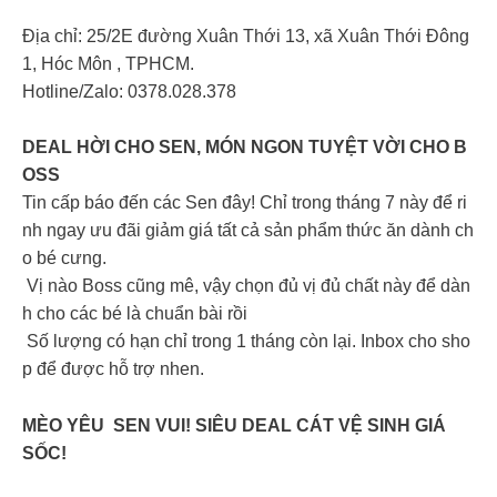
Địa chỉ: 25/2E đường Xuân Thới 13, xã Xuân Thới Đông
1, Hóc Môn , TPHCM.
Hotline/Zalo: 0378.028.378
DEAL HỜI CHO SEN, MÓN NGON TUYỆT VỜI CHO B
OSS
Tin cấp báo đến các Sen đây! Chỉ trong tháng 7 này để ri
nh ngay ưu đãi giảm giá tất cả sản phẩm thức ăn dành ch
o bé cưng.
Vị nào Boss cũng mê, vậy chọn đủ vị đủ chất này để dàn
h cho các bé là chuẩn bài rồi
Số lượng có hạn chỉ trong 1 tháng còn lại. Inbox cho sho
p để được hỗ trợ nhen.
MÈO YÊU SEN VUI! SIÊU DEAL CÁT VỆ SINH GIÁ
SỐC!