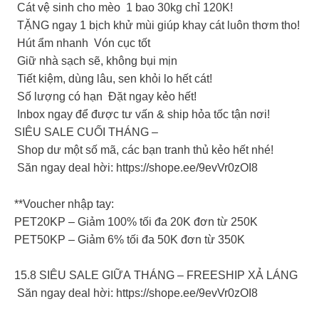
Cát vệ sinh cho mèo 1 bao 30kg chỉ 120K!
TẶNG ngay 1 bịch khử mùi giúp khay cát luôn thơm tho!
Hút ẩm nhanh Vón cục tốt
Giữ nhà sạch sẽ, không bụi mịn
Tiết kiệm, dùng lâu, sen khỏi lo hết cát!
Số lượng có hạn Đặt ngay kẻo hết!
Inbox ngay để được tư vấn & ship hỏa tốc tận nơi!
SIÊU SALE CUỐI THÁNG –
Shop dư một số mã, các bạn tranh thủ kẻo hết nhé!
Săn ngay deal hời: https://shope.ee/9evVr0zOI8
**Voucher nhập tay:
PET20KP – Giảm 100% tối đa 20K đơn từ 250K
PET50KP – Giảm 6% tối đa 50K đơn từ 350K
15.8 SIÊU SALE GIỮA THÁNG – FREESHIP XẢ LÁNG
Săn ngay deal hời: https://shope.ee/9evVr0zOI8