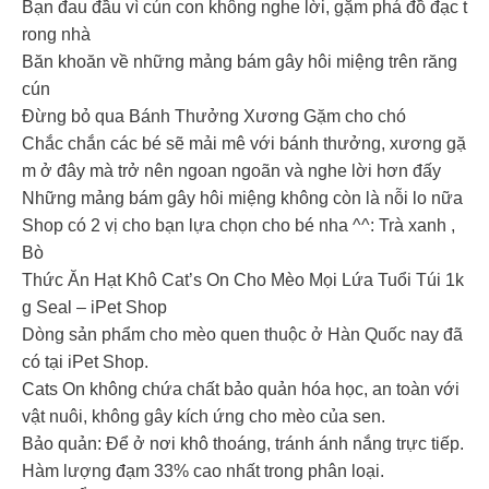
Bạn đau đầu vì cún con không nghe lời, gặm phá đồ đạc t
rong nhà
Băn khoăn về những mảng bám gây hôi miệng trên răng
cún
Đừng bỏ qua Bánh Thưởng Xương Gặm cho chó
Chắc chắn các bé sẽ mải mê với bánh thưởng, xương gặ
m ở đây mà trở nên ngoan ngoãn và nghe lời hơn đấy
Những mảng bám gây hôi miệng không còn là nỗi lo nữa
Shop có 2 vị cho bạn lựa chọn cho bé nha ^^: Trà xanh ,
Bò
Thức Ăn Hạt Khô Cat’s On Cho Mèo Mọi Lứa Tuổi Túi 1k
g Seal – iPet Shop
Dòng sản phẩm cho mèo quen thuộc ở Hàn Quốc nay đã
có tại iPet Shop.
Cats On không chứa chất bảo quản hóa học, an toàn với
vật nuôi, không gây kích ứng cho mèo của sen.
Bảo quản: Để ở nơi khô thoáng, tránh ánh nắng trực tiếp.
Hàm lượng đạm 33% cao nhất trong phân loại.