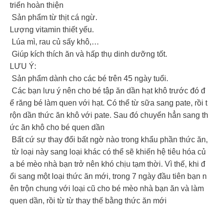
triển hoàn thiện
Sản phẩm từ thịt cá ngừ.
Lượng vitamin thiết yếu.
Lúa mì, rau củ sấy khô,…
Giúp kích thích ăn và hấp thụ dinh dưỡng tốt.
LƯU Ý:
Sản phẩm dành cho các bé trên 45 ngày tuổi.
Các bạn lưu ý nên cho bé tập ăn dần hạt khô trước đó đ
ể răng bé làm quen với hạt. Có thể từ sữa sang pate, rồi t
rộn dần thức ăn khô với pate. Sau đó chuyển hẳn sang th
ức ăn khô cho bé quen dần
Bất cứ sự thay đổi bất ngờ nào trong khẩu phần thức ăn,
từ loại này sang loại khác có thể sẽ khiến hệ tiêu hóa củ
a bé mèo nhà bạn trở nên khó chịu tạm thời. Vì thế, khi đ
ổi sang một loại thức ăn mới, trong 7 ngày đầu tiên bạn n
ên trộn chung với loại cũ cho bé mèo nhà bạn ăn và làm
quen dần, rồi từ từ thay thế bằng thức ăn mới