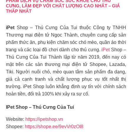
PHẨM DỊCH VỤ CHĂM SÓC SỨC KHỎE CHO THÚ
CƯNG, LÀM ĐẸP VỚI CHẤT LƯỢNG CAO NHẤT – GIÁ
THẤP NHẤT
iPet
Shop – Thú Cưng Của Tui thuộc Công ty TNHH
Thương mại điện tử Ngọc Thành, chuyên cung cấp sản
phẩm thức ăn, phụ kiện chăm sóc chó mèo, quần áo thời
trang và các loại đồ chơi dành cho thú cưng.
iPet
Shop –
Thú Cưng Của Tui Thành lập từ năm 2019, đến nay có
mặt trên các sàn thương mại điện tử Shopee, Lazada,
Tiki. Người nuôi chó, mèo quan tâm sản phẩm đa dạng,
giá cả cạnh tranh và chất lượng phục vụ tốt nhất thị
trường. iPet Shop luôn khẳng định uy tín với chính sách
hoàn tiền, đổi trả 100% khi xảy ra sự cố.
IPet Shop – Thú Cưng Của Tui
Website:
https://ipetshop.vn
Shopee:
https://shope.ee/9evVr0zOI8