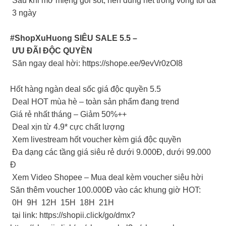
Sau khi mở miệng gói sốt, nên dùng hết trong vòng tối đa
3 ngày
#ShopXuHuong SIÊU SALE 5.5 –
ƯU ĐÃI ĐỘC QUYỀN
Săn ngay deal hời: https://shope.ee/9evVr0zOI8
Hốt hàng ngàn deal sốc giá độc quyền 5.5
Deal HOT mùa hè – toàn sản phẩm đang trend
Giá rẻ nhất tháng – Giảm 50%++
Deal xịn từ 4.9* cực chất lượng
Xem livestream hốt voucher kèm giá độc quyền
Đa dạng các tầng giá siêu rẻ dưới 9.000Đ, dưới 99.000
Đ
Xem Video Shopee – Mua deal kèm voucher siêu hời
Săn thêm voucher 100.000Đ vào các khung giờ HOT:
0H 9H 12H 15H 18H 21H
tại link: https://shopii.click/go/dmx?