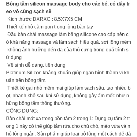
Bông tắm silicon massage body cho các bé, có dây tr
eo vô cùng sạch sẽ
Kích thước DXRXC : 8.5X7X5 CM
Thiết kế nhỏ cầm gọn trong lòng bàn tay
Đầu bàn chải massage làm bằng silicone cao cấp nên c
ó khả năng massage và làm sạch hiệu quả, sợi lông mềm
không ảnh hưởng đến da của thú cưng trong quá trình s
ử dụng
Vệ sinh dễ dàng, tiện dụng
Platinum Silicon kháng khuẩn giúp ngăn hình thành vi kh
uẩn trên bông tắm.
Thiết kế gai nhỏ mềm mại giúp làm sạch sâu, tạo nhiều b
ọt, nhanh khô sau khi sử dụng, không gây ẩm mốc như n
hững bông tắm thông thường.
CÔNG DỤNG:
Bàn chải mát xa trong bồn tắm 2 trong 1: Dụng cụ tắm 2 tr
ong 1 này có thể giúp tắm rửa cho chú chó, mèo vừa và n
hỏ lông ngắn. Sản phẩm giúp loại bỏ lông một cách dễ dà