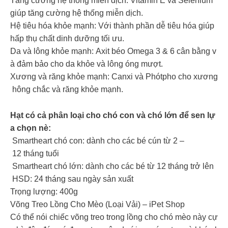
Tăng cường hệ thống miễn dịch: Vitamin E và Selenium
giúp tăng cường hệ thống miễn dịch.
Hệ tiêu hóa khỏe mạnh: Với thành phần dễ tiêu hóa giúp
hấp thụ chất dinh dưỡng tối ưu.
Da và lông khỏe mạnh: Axit béo Omega 3 & 6 cân bằng v
à đảm bảo cho da khỏe và lông óng mượt.
Xương và răng khỏe mạnh: Canxi và Phótpho cho xương
hông chắc và răng khỏe mạnh.
Hạt có cả phân loại cho chó con và chó lớn để sen lự
a chọn nè:
Smartheart chó con: dành cho các bé cún từ 2 –
12 tháng tuổi
Smartheart chó lớn: dành cho các bé từ 12 tháng trở lên
HSD: 24 tháng sau ngày sản xuất
Trọng lượng: 400g
Võng Treo Lồng Cho Mèo (Loại Vải) – iPet Shop
Có thể nói chiếc võng treo trong lồng cho chó mèo này cự