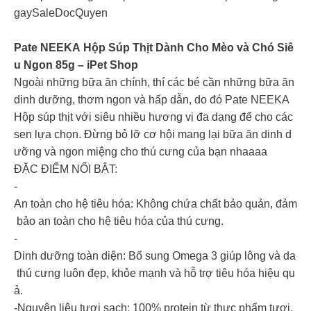
gaySaleDocQuyen
Pate NEEKA Hộp Súp Thịt Dành Cho Mèo và Chó Siê
u Ngon 85g – iPet Shop
Ngoài những bữa ăn chính, thí các bé cần những bữa ăn
dinh dưỡng, thơm ngon và hấp dẫn, do đó Pate NEEKA
Hộp súp thịt với siêu nhiều hương vị đa dạng để cho các
sen lựa chọn. Đừng bỏ lỡ cơ hội mang lại bữa ăn dinh d
ưỡng và ngon miệng cho thú cưng của bạn nhaaaa
ĐẶC ĐIỂM NỔI BẬT:
-
An toàn cho hệ tiêu hóa: Không chứa chất bảo quản, đảm
bảo an toàn cho hệ tiêu hóa của thú cưng.
-
Dinh dưỡng toàn diện: Bổ sung Omega 3 giúp lông và da
thú cưng luôn đẹp, khỏe mạnh và hỗ trợ tiêu hóa hiệu qu
ả.
-Nguyên liệu tươi sạch: 100% protein từ thực phẩm tươi.