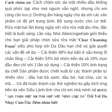
𝐂𝐚́𝐜𝐡 𝐜𝐡𝐚̆𝐦 𝐬𝐨́𝐜 Cách chăm sóc da mặt nhiều dầu không
quá phức tạp như mọi người vẫn nghĩ, nhưng chị em
cũng cần lưu ý: Dưỡng ẩm hàng ngày cho da với các sản
phẩm có độ pH trung bình. Bổ sung nước cho cơ thể.
Rửa mặt hai lần trong ngày với sữa rửa mặt dịu nhẹ, đặc
biệt là buổi sáng. Lần này, Nhà #dancingwhale giới thiệu
cho bạn giải pháp chọn sửa rữa mặt “𝐂𝐥𝐞𝐚𝐫 𝐂𝐥𝐞𝐚𝐧𝐬𝐢𝐧𝐠
𝐅𝐨𝐚𝐦” siêu phù hợp với Da Dầu hạn chế và giải quyết
các vấn đề về da: – Cải thiện 98% bụi bẩn ở sâu trong lỗ
chân lông – Cải thiện 53% bã nhờn trên da và 19% mụn
đầu đen chỉ với 1 lần sử dụng – Cải thiện 20% tình trạng
da chết Sản phẩm được chiết xuất từ các thành phần tự
nhiên như : dầu hạt trà xanh, dầu bơ, hạt chia, cúc la
mã…. Và đã hoàn thành các thử nghiệm ko gây kích ứng
trên da nên Siêu Lành tính cho chị em nhà mình nè 𝘀ᴇʀɪᴇ
” ʟ𝘂̛̣ᴀ ᴄʜ𝗼̣ɴ ᴍ𝗮̣̆ᴛ ɴ𝗮̣ ᴘʜ𝘂̀ ʜ𝗼̛̣ᴘ ᴠ𝗼̛́ɪ ᴛ𝘂̛̀ɴɢ ʟᴏ𝗮̣ɪ ᴅᴀ” Đ𝐨̂́𝐢 𝐕𝐨̛́𝐢 𝐃𝐚
𝐍𝐡𝐚̣𝐲 𝐂𝐚̉𝐦 Đ𝐚̣̆𝐜 đ𝐢𝐞̂̉𝐦 𝐧𝐡𝐚̣̂𝐧 𝐛𝐢𝐞̂́𝐭