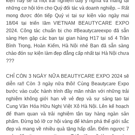
kiện này sẽ là một trải nghiệm đầy ý nghĩa và mang lại
những cơ hội lớn cho Quý đối tác và doanh nghiệp. – Rất
mong được đón tiếp Quý vị tại sự kiện vào ngày mai
18/04 tại triển lãm VIETNAM BEAUTYCARE EXPO
2024. Công tác chuẩn bị cho #Beautycareexpo đã sẵn
sàng Hẹn gặp các bạn tại gian hàng H17 tại số 4 Trần
Bình Trọng, Hoàn Kiếm, Hà Nội nhé Bạn đã sẵn sàng
chào đón sự kiện làm đẹp đẳng cấp nhất tại Hà Nội chưa
???
CHỈ CÒN 3 NGÀY NỮA BEAUTYCARE EXPO 2024 sẽ
diễn ra!! Còn 3 ngày nữa thôi! Cùng Beautycare Expo
bước vào cuộc hành trình đầy mãn nhãn với những trải
nghiệm không giới hạn về vẻ đẹp và sự sáng tạo tại
Cung Văn Hóa Hữu Nghị Việt Xô Hà Nội. Lên kế hoạch
để tham quan và trải nghiệm tận tay hàng ngàn sản
phẩm. Đừng bỏ lỡ cơ hội vàng để khám phá thế giới sắc
đẹp và mang về nhiều quà tặng hấp dẫn. Đếm ngược 7