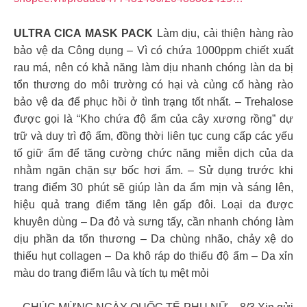
ULTRA CICA MASK PACK
Làm dịu, cải thiện hàng rào
bảo vệ da Công dụng – Vì có chứa 1000ppm chiết xuất
rau má, nên có khả năng làm dịu nhanh chóng làn da bị
tổn thương do môi trường có hại và củng cố hàng rào
bảo vệ da để phục hồi ở tình trạng tốt nhất. – Trehalose
được gọi là “Kho chứa độ ẩm của cây xương rồng” dự
trữ và duy trì độ ẩm, đồng thời liên tục cung cấp các yếu
tố giữ ẩm để tăng cường chức năng miễn dịch của da
nhằm ngăn chặn sự bốc hơi ẩm. – Sử dụng trước khi
trang điểm 30 phút sẽ giúp làn da ẩm mịn và sáng lên,
hiệu quả trang điểm tăng lên gấp đôi. Loại da được
khuyên dùng – Da đỏ và sưng tấy, cần nhanh chóng làm
dịu phần da tổn thương – Da chùng nhão, chảy xệ do
thiếu hụt collagen – Da khô ráp do thiếu độ ẩm – Da xỉn
màu do trang điểm lâu và tích tụ mệt mỏi