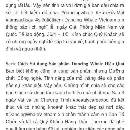
dụng rất lâu. Vậy nên tính ra với đơn giá ban đầu chia ra
sẽ rất tiết kiệm đó nha. #dancingwhale #SữaRửaMặt
#làmsạchsâu #siêutiếtkiệm Dancing Whale Vietnam xin
thông báo lịch nghĩ lễ, ngày Giải Phóng Miền Nam và
Quốc Tế lao động. 30/4 – 1/5. Kính chúc Quý Khách sẽ
có những ngày nghỉ lễ sắp tới vui vẻ, hạnh phúc bên gia
đình và người thân.
𝐒𝐞𝐫𝐢𝐞 𝐂𝐚́𝐜𝐡 𝐒𝐮̛̉ 𝐝𝐮̣𝐧𝐠 𝐒𝐚̉𝐧 𝐩𝐡𝐚̂̉𝐦 𝐃𝐚𝐧𝐜𝐢𝐧𝐠 𝐖𝐡𝐚𝐥𝐞 𝐇𝐢𝐞̣̂𝐮 𝐐𝐮𝐚̉
Bạn biết không cũng là cùng sản phẩm nhưng Dưỡng
chất, Công nghệ, Tính năng của mỗi hãng đều có phần
nào sự khác biệt. Vậy nên, Chúng mình chia sẻ cho các
bạn Cách sử dụng làm sao cho hiệu quả nhất nha Sau 3
ngày vất vả thì Chương Trình #beautycareexpo đã kết
thúc và có những khoảnh khắc thật đẹp tại nơi đây,
#DancingWhaleVietnam xin chân thành cảm ơn Ban Tổ
Chức và tất cả Quý Khách Hàng Thân Thương đã ghé
qua thăm gian hàng để trải nghiệm trực tiếp các dòng sản