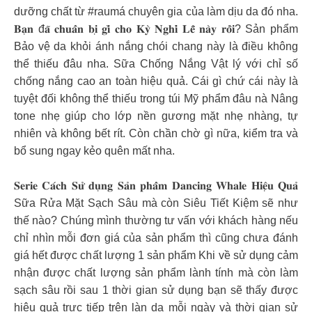
dưỡng chất từ #raumá chuyên gia của làm dịu da đó nha.
𝐁𝐚̣𝐧 đ𝐚̃ 𝐜𝐡𝐮𝐚̂̉𝐧 𝐛𝐢̣ 𝐠𝐢̀ 𝐜𝐡𝐨 𝐊𝐲̀ 𝐍𝐠𝐡𝐢̉ 𝐋𝐞̂̃ 𝐧𝐚̀𝐲 𝐫𝐨̂̀𝐢? Sản phẩm
Bảo vệ da khỏi ánh nắng chói chang này là điều không
thể thiếu đâu nha. Sữa Chống Nắng Vật lý với chỉ số
chống nắng cao an toàn hiệu quả. Cái gì chứ cái này là
tuyệt đối không thể thiếu trong túi Mỹ phẩm đâu nà Nâng
tone nhẹ giúp cho lớp nền gương mặt nhẹ nhàng, tự
nhiên và không bết rít. Còn chần chờ gì nữa, kiểm tra và
bổ sung ngay kẻo quên mất nha.
𝐒𝐞𝐫𝐢𝐞 𝐂𝐚́𝐜𝐡 𝐒𝐮̛̉ 𝐝𝐮̣𝐧𝐠 𝐒𝐚̉𝐧 𝐩𝐡𝐚̂̉𝐦 𝐃𝐚𝐧𝐜𝐢𝐧𝐠 𝐖𝐡𝐚𝐥𝐞 𝐇𝐢𝐞̣̂𝐮 𝐐𝐮𝐚̉
Sữa Rửa Mặt Sạch Sâu mà còn Siêu Tiết Kiệm sẽ như
thế nào? Chúng mình thường tư vấn với khách hàng nếu
chỉ nhìn mỗi đơn giá của sản phẩm thì cũng chưa đánh
giá hết được chất lượng 1 sản phẩm Khi về sử dụng cảm
nhận được chất lượng sản phẩm lành tính mà còn làm
sạch sâu rồi sau 1 thời gian sử dụng bạn sẽ thấy được
hiệu quả trực tiếp trên làn da mỗi ngày và thời gian sử