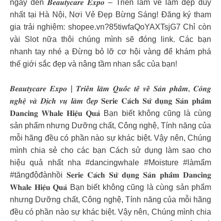
ngày đến 𝑩𝒆𝒂𝒖𝒕𝒚𝒄𝒂𝒓𝒆 𝑬𝒙𝒑𝒐 – Triển lãm về làm đẹp duy
nhất tại Hà Nội, Nơi Vẻ Đẹp Bừng Sáng! Đăng ký tham
gia trải nghiệm: shopee.vn?85tiwfaQoYAXTsjG7 Chỉ còn
vài Slot nữa thôi chúng mình sẽ đóng link. Các bạn
nhanh tay nhé ạ Đừng bỏ lỡ cơ hội vàng để khám phá
thế giới sắc đẹp và nâng tầm nhan sắc của bạn!
𝑩𝒆𝒂𝒖𝒕𝒚𝒄𝒂𝒓𝒆 𝑬𝒙𝒑𝒐 | 𝑻𝒓𝒊𝒆̂̉𝒏 𝒍𝒂̃𝒎 𝑸𝒖𝒐̂́𝒄 𝒕𝒆̂́ 𝒗𝒆̂̀ 𝑺𝒂̉𝒏 𝒑𝒉𝒂̂̉𝒎, 𝑪𝒐̂𝒏𝒈
𝒏𝒈𝒉𝒆̣̂ 𝒗𝒂̀ 𝑫𝒊̣𝒄𝒉 𝒗𝒖̣ 𝒍𝒂̀𝒎 đ𝒆̣𝒑 𝐒𝐞𝐫𝐢𝐞 𝐂𝐚́𝐜𝐡 𝐒𝐮̛̉ 𝐝𝐮̣𝐧𝐠 𝐒𝐚̉𝐧 𝐩𝐡𝐚̂̉𝐦
𝐃𝐚𝐧𝐜𝐢𝐧𝐠 𝐖𝐡𝐚𝐥𝐞 𝐇𝐢𝐞̣̂𝐮 𝐐𝐮𝐚̉ Bạn biết không cũng là cùng
sản phẩm nhưng Dưỡng chất, Công nghệ, Tính năng của
mỗi hãng đều có phần nào sự khác biệt. Vậy nên, Chúng
mình chia sẻ cho các bạn Cách sử dụng làm sao cho
hiệu quả nhất nha #dancingwhale #Moisture #làmẩm
#tăngđộđànhồi 𝐒𝐞𝐫𝐢𝐞 𝐂𝐚́𝐜𝐡 𝐒𝐮̛̉ 𝐝𝐮̣𝐧𝐠 𝐒𝐚̉𝐧 𝐩𝐡𝐚̂̉𝐦 𝐃𝐚𝐧𝐜𝐢𝐧𝐠
𝐖𝐡𝐚𝐥𝐞 𝐇𝐢𝐞̣̂𝐮 𝐐𝐮𝐚̉ Bạn biết không cũng là cùng sản phẩm
nhưng Dưỡng chất, Công nghệ, Tính năng của mỗi hãng
đều có phần nào sự khác biệt. Vậy nên, Chúng mình chia