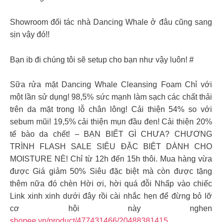
Showroom đối tác nhà Dancing Whale ở đâu cũng sang
sịn vậy đó!!
Bạn ib đi chúng tôi sẽ setup cho bạn như vậy luôn! #
Sữa rửa mặt Dancing Whale Cleansing Foam Chỉ với
một lần sử dụng! 98,5% sức mạnh làm sạch các chất thải
trên da mặt trong lỗ chân lông! Cải thiện 54% so với
sebum mũi! 19,5% cải thiện mụn đầu đen! Cải thiện 20%
tế bào da chết! – BẠN BIẾT GÌ CHƯA? CHƯƠNG
TRÌNH FLASH SALE SIÊU ĐẶC BIỆT DÀNH CHO
MOISTURE NÈ! Chỉ từ 12h đến 15h thôi. Mua hàng vừa
được Giá giảm 50% Siêu đặc biệt mà còn được tặng
thêm nữa đó chèn Hời ơi, hời quá đỗi Nhấp vào chiếc
Link xinh xinh dưới đây rồi cài nhắc hẹn để đừng bỏ lỡ
cơ hội này nghen
shopee.vn/product/477431466/20488381415…