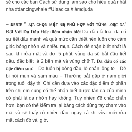
sẻ cho các bạn Cách sử dụng làm sao cho hiệu quả nhất
nha #dancingwhale #Ultracica #làmdịuda
– 𝘀ᴇʀɪᴇ ” ʟ𝘂̛̣ᴀ ᴄʜ𝗼̣ɴ ᴍ𝗮̣̆ᴛ ɴ𝗮̣ ᴘʜ𝘂̀ ʜ𝗼̛̣ᴘ ᴠ𝗼̛́ɪ ᴛ𝘂̛̀ɴɢ ʟᴏ𝗮̣ɪ ᴅᴀ”
Đ𝐨̂́𝐢 𝐕𝐨̛́𝐢 𝐃𝐚 𝐃𝐚̂̀𝐮 Đ𝐚̣̆𝐜 đ𝐢𝐞̂̉𝐦 𝐧𝐡𝐚̣̂𝐧 𝐛𝐢𝐞̂́𝐭 Da dầu là loại da có
sự tiết dầu mạnh và quá mức cần thiết nên luôn cho cảm
giác bóng nhờn và nhiều mụn. Cách dễ nhận biết nhất là
sau khi rửa mặt và đợi 5 phút, vùng da sẽ bắt đầu tiết
dầu, đặc biệt là 2 bên má và vùng chữ T. 𝐃𝐚 𝐝𝐚̂̀𝐮 𝐜𝐨́ 𝐜𝐚́𝐜
đ𝐚̣̆𝐜 đ𝐢𝐞̂̉𝐦 𝐬𝐚𝐮: – Da luôn bị bóng dầu, lỗ chân lông to – Dễ
bị nổi mụn và sạm màu – Thường bắt gặp ở nam giới
trong tuổi dậy thì Chỉ cần dựa vào các đặc điểm ở phần
trên chị em cũng có thể nhận biết được làn da của mình
có phải là da nhờn hay không. Tuy nhiên để chắc chắn
hơn, bạn có thể kiểm tra lại bằng cách dùng tay chạm vào
mặt và sẽ thấy có nhiều dầu, ngay cả khi vừa mới rửa
mặt cách đó vài giờ.