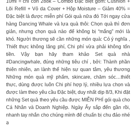
10ml = chỉ còn 288k – Combo Đặc biệt gồm: Cushion +
Lõi Refill + Vỏ da Cover + Hộp Moisture – Giảm 40% =
Đặc biệt là được miễn phí Gói quà nữa đó Tới ngay cửa
hàng Dancing Whale và lựa quà thôi: Chọn quà thì đơn
giản, nhưng chọn quà nào để không bị “mắng” mới là
khó. Người thương sẽ cần những món quà: Có ý nghĩa ,
Thiết thực không lãng phí, Chi phí vừa phải không tốn
tiền. Vậy bạn hãy tham khảo Set quà nhà
#Dancingwhale, đúng những tiêu chí , bởi: Thành phần
thiên nhiên, an lành thể hiện sự quan tâm, yêu thương
Những món quà mỹ phẩm, skincare, chăm sóc…thiết
thực, dùng được luôn Chi phí hợp lý, nhiều lựa chọn và
được làm theo yêu cầu Đặc biệt, duy nhất dịp 8/3, Khi đặt
những Set quà theo yêu cầu được MIỄN PHÍ gói quà cho
Cá Nhân và Doanh Nghiệp. Ngày Ấy sắp đến gần rồi,
nhanh tay nhắn cho chúng mình để chuẩn bị chu đáo nhé
ạ