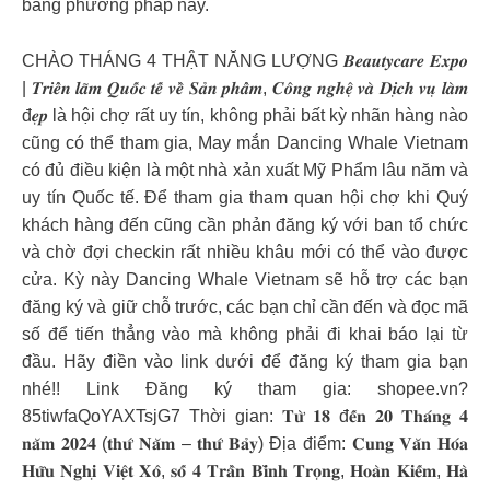
bằng phương pháp này.
CHÀO THÁNG 4 THẬT NĂNG LƯỢNG 𝑩𝒆𝒂𝒖𝒕𝒚𝒄𝒂𝒓𝒆 𝑬𝒙𝒑𝒐
| 𝑻𝒓𝒊𝒆̂̉𝒏 𝒍𝒂̃𝒎 𝑸𝒖𝒐̂́𝒄 𝒕𝒆̂́ 𝒗𝒆̂̀ 𝑺𝒂̉𝒏 𝒑𝒉𝒂̂̉𝒎, 𝑪𝒐̂𝒏𝒈 𝒏𝒈𝒉𝒆̣̂ 𝒗𝒂̀ 𝑫𝒊̣𝒄𝒉 𝒗𝒖̣ 𝒍𝒂̀𝒎
đ𝒆̣𝒑 là hội chợ rất uy tín, không phải bất kỳ nhãn hàng nào
cũng có thể tham gia, May mắn Dancing Whale Vietnam
có đủ điều kiện là một nhà xản xuất Mỹ Phẩm lâu năm và
uy tín Quốc tế. Để tham gia tham quan hội chợ khi Quý
khách hàng đến cũng cần phản đăng ký với ban tổ chức
và chờ đợi checkin rất nhiều khâu mới có thể vào được
cửa. Kỳ này Dancing Whale Vietnam sẽ hỗ trợ các bạn
đăng ký và giữ chỗ trước, các bạn chỉ cần đến và đọc mã
số để tiến thẳng vào mà không phải đi khai báo lại từ
đầu. Hãy điền vào link dưới để đăng ký tham gia bạn
nhé!! Link Đăng ký tham gia: shopee.vn?
85tiwfaQoYAXTsjG7 Thời gian: 𝐓𝐮̛̀ 𝟏𝟖 đ𝐞̂́𝐧 𝟐𝟎 𝐓𝐡𝐚́𝐧𝐠 𝟒
𝐧𝐚̆𝐦 𝟐𝟎𝟐𝟒 (𝐭𝐡𝐮̛́ 𝐍𝐚̆𝐦 – 𝐭𝐡𝐮̛́ 𝐁𝐚̉𝐲) Địa điểm: 𝐂𝐮𝐧𝐠 𝐕𝐚̆𝐧 𝐇𝐨́𝐚
𝐇𝐮̛̃𝐮 𝐍𝐠𝐡𝐢̣ 𝐕𝐢𝐞̣̂𝐭 𝐗𝐨̂, 𝐬𝐨̂́ 𝟒 𝐓𝐫𝐚̂̀𝐧 𝐁𝐢̀𝐧𝐡 𝐓𝐫𝐨̣𝐧𝐠, 𝐇𝐨𝐚̀𝐧 𝐊𝐢𝐞̂́𝐦, 𝐇𝐚̀