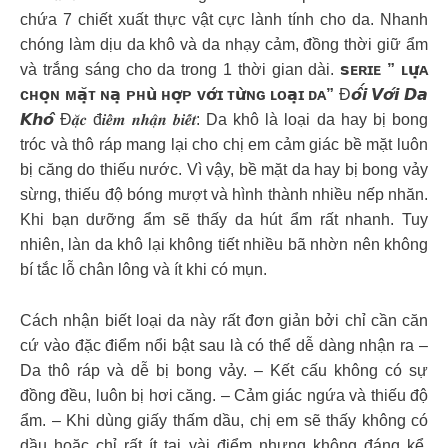
chứa 7 chiết xuất thực vật cực lành tính cho da. Nhanh
chóng làm dịu da khô và da nhạy cảm, đồng thời giữ ẩm
và trắng sáng cho da trong 1 thời gian dài.
𝘀ᴇʀɪᴇ ” ʟ𝘂̛̣ᴀ
ᴄʜ𝗼̣ɴ ᴍ𝗮̣̆ᴛ ɴ𝗮̣ ᴘʜ𝘂̀ ʜ𝗼̛̣ᴘ ᴠ𝗼̛́ɪ ᴛ𝘂̛̀ɴɢ ʟᴏ𝗮̣ɪ ᴅᴀ”
Đ𝙤̂́𝙞 𝙑𝙤̛́𝙞 𝘿𝙖
𝙆𝙝𝙤̂ Đ𝒂̣̆𝒄 đ𝒊𝒆̂̉𝒎 𝒏𝒉𝒂̣̂𝒏 𝒃𝒊𝒆̂́𝒕: Da khô là loại da hay bị bong
tróc và thô ráp mang lại cho chị em cảm giác bề mặt luôn
bị căng do thiếu nước. Vì vậy, bề mặt da hay bị bong vảy
sừng, thiếu độ bóng mượt và hình thành nhiều nếp nhăn.
Khi bạn dưỡng ẩm sẽ thấy da hút ẩm rất nhanh. Tuy
nhiên, làn da khô lại không tiết nhiều bã nhờn nên không
bí tắc lỗ chân lông và ít khi có mụn.
Cách nhận biết loại da này rất đơn giản bởi chỉ cần căn
cứ vào đặc điểm nổi bật sau là có thể dễ dàng nhận ra –
Da thô ráp và dễ bị bong vảy. – Kết cấu không có sự
đồng đều, luôn bị hơi căng. – Cảm giác ngứa và thiếu độ
ẩm. – Khi dùng giấy thấm dầu, chị em sẽ thấy không có
dầu hoặc chỉ rất ít tại vài điểm nhưng không đáng kể.