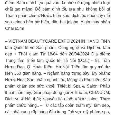
điểm. Bám dính hiệu quả vào da nhờ sử dụng nhiều loại
chất tạo màng! Độ bám dính tốt, tựa như không bôi gì
Thành phần chính: Nước biển sâu, dịch lọc nuôi cấy mô
sẹo eringo bên bờ biển, dầu hạt jojoba, Algin thủy phân
Chai 65ml
– VIETNAM BEAUTYCARE EXPO 2024 IN HANOI Triển
lãm Quốc tế về Sản phẩm, Công nghệ và Dịch vụ làm
đẹp + Thời gian: Từ 18/04 đến 20/04/2024 Địa điểm:
Trung tâm Triển lãm Quốc tế Hà Nội (I.C.E) – 91 Trần
Hưng Đạo, Q. Hoàn Kiếm, Hà Nội. Triển lãm quy mô dự
kiến 350 gian hàng. – Ngành hàng trưng bày: Mỹ phẩm;
Nước Hoa; Sản phẩm ngành tóc; Móng và Phụ kiện; Sản
phẩm chăm sóc sức khoẻ; Thiết bị Spa & Salon; Phẫu
thuật thẫm mỹ; Giải pháp đóng gói & Bao bì; OEM/ODM;
Dịch vụ & Nội thất; Nguyên liệu thô; Vật tư salon; Thực
phẩm chức năng.. – Từ các tập đoàn thẩm mỹ, làm đẹp,
các nhà cung cấp hàng đầu trong lĩnh vực mỹ phẩm, spa,