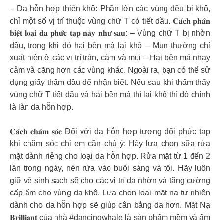
– Da hỗn hợp thiên khô: Phần lớn các vùng đều bị khô,
chỉ một số vị trí thuộc vùng chữ T có tiết dầu. 𝐂𝐚́𝐜𝐡 𝐩𝐡𝐚̂𝐧
𝐛𝐢𝐞̣̂𝐭 𝐥𝐨𝐚̣𝐢 𝐝𝐚 𝐩𝐡𝐮̛́𝐜 𝐭𝐚̣𝐩 𝐧𝐚̀𝐲 𝐧𝐡𝐮̛ 𝐬𝐚𝐮: – Vùng chữ T bị nhờn
dầu, trong khi đó hai bên má lại khô – Mụn thường chỉ
xuất hiện ở các vị trí trán, cằm và mũi – Hai bên má nhạy
cảm và căng hơn các vùng khác. Ngoài ra, bạn có thể sử
dụng giấy thấm dầu để nhận biết. Nếu sau khi thấm thấy
vùng chữ T tiết dầu và hai bên má thì lại khô thì đó chính
là làn da hỗn hợp.
𝐂𝐚́𝐜𝐡 𝐜𝐡𝐚̆𝐦 𝐬𝐨́𝐜 Đối với da hỗn hợp tương đối phức tạp
khi chăm sóc chị em cần chú ý: Hãy lựa chọn sữa rửa
mặt dành riêng cho loại da hỗn hợp. Rửa mặt từ 1 đến 2
lần trong ngày, nên rửa vào buổi sáng và tối. Hãy luôn
giữ vệ sinh sạch sẽ cho các vị trí da nhờn và tăng cường
cấp ẩm cho vùng da khô. Lựa chọn loại mặt nạ tự nhiên
dành cho da hỗn hợp sẽ giúp cân bằng da hơn. Mặt Nạ
𝐁𝐫𝐢𝐥𝐥𝐢𝐚𝐧𝐭 của nhà #dancingwhale là sản phẩm mềm và ẩm