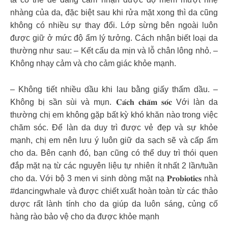
nhàng của da, đặc biệt sau khi rửa mặt xong thì da cũng
không có nhiều sự thay đổi. Lớp sừng bên ngoài luôn
được giữ ở mức độ ẩm lý tưởng. Cách nhận biết loại da
thường như sau: – Kết cấu da mịn và lỗ chân lông nhỏ. –
Không nhạy cảm và cho cảm giác khỏe mạnh.
– Không tiết nhiều dầu khi lau bằng giấy thấm dầu. –
Không bị sần sùi và mụn. 𝐂𝐚́𝐜𝐡 𝐜𝐡𝐚̆𝐦 𝐬𝐨́𝐜 Với làn da
thường chị em không gặp bất kỳ khó khăn nào trong việc
chăm sóc. Để làn da duy trì được vẻ đẹp và sự khỏe
mạnh, chị em nên lưu ý luôn giữ da sạch sẽ và cấp ẩm
cho da. Bên cạnh đó, bạn cũng có thể duy trì thói quen
đắp mặt nạ từ các nguyên liệu tự nhiên ít nhất 2 lần/tuần
cho da. Với bộ 3 men vi sinh dòng mặt nạ 𝐏𝐫𝐨𝐛𝐢𝐨𝐭𝐢𝐜𝐬 nhà
#dancingwhale và được chiết xuất hoàn toàn từ các thảo
dược rất lành tính cho da giúp da luôn sáng, củng cố
hàng rào bảo vệ cho da được khỏe mạnh