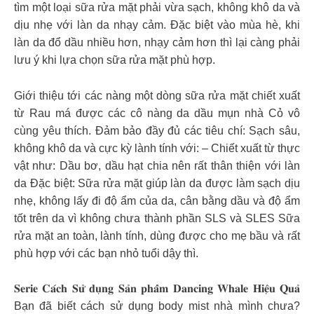
tìm một loại sữa rửa mặt phải vừa sạch, không khô da và
dịu nhẹ với làn da nhạy cảm. Đặc biệt vào mùa hè, khi
làn da đổ dầu nhiều hơn, nhạy cảm hơn thì lại càng phải
lưu ý khi lựa chọn sữa rửa mặt phù hợp.
Giới thiệu tới các nàng một dòng sữa rửa mặt chiết xuất
từ Rau má được các cô nàng da dầu mụn nhà Cỏ vô
cùng yêu thích. Đảm bảo đầy đủ các tiêu chí: Sạch sâu,
không khô da và cực kỳ lành tính với: – Chiết xuất từ thực
vật như: Dầu bơ, dầu hạt chia nên rất thân thiện với làn
da Đặc biệt: Sữa rửa mặt giúp làn da được làm sạch dịu
nhẹ, không lấy đi độ ẩm của da, cân bằng dầu và độ ẩm
tốt trên da vì không chưa thành phần SLS và SLES Sữa
rửa mặt an toàn, lành tính, dùng được cho mẹ bầu và rất
phù hợp với các bạn nhỏ tuổi dậy thì.
𝐒𝐞𝐫𝐢𝐞 𝐂𝐚́𝐜𝐡 𝐒𝐮̛̉ 𝐝𝐮̣𝐧𝐠 𝐒𝐚̉𝐧 𝐩𝐡𝐚̂̉𝐦 𝐃𝐚𝐧𝐜𝐢𝐧𝐠 𝐖𝐡𝐚𝐥𝐞 𝐇𝐢𝐞̣̂𝐮 𝐐𝐮𝐚̉
Bạn đã biết cách sử dụng body mist nhà mình chưa?