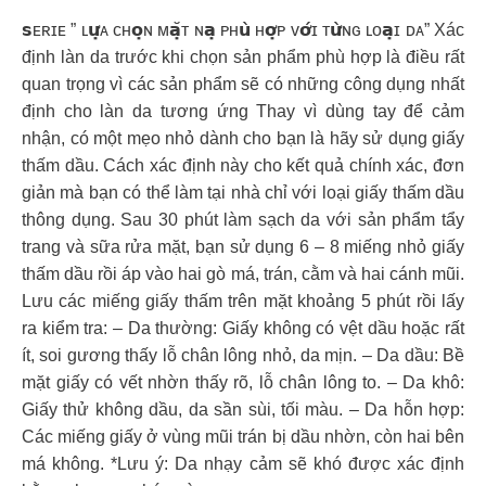
𝘀ᴇʀɪᴇ ” ʟ𝘂̛̣ᴀ ᴄʜ𝗼̣ɴ ᴍ𝗮̣̆ᴛ ɴ𝗮̣ ᴘʜ𝘂̀ ʜ𝗼̛̣ᴘ ᴠ𝗼̛́ɪ ᴛ𝘂̛̀ɴɢ ʟᴏ𝗮̣ɪ ᴅᴀ” Xác
định làn da trước khi chọn sản phẩm phù hợp là điều rất
quan trọng vì các sản phẩm sẽ có những công dụng nhất
định cho làn da tương ứng Thay vì dùng tay để cảm
nhận, có một mẹo nhỏ dành cho bạn là hãy sử dụng giấy
thấm dầu. Cách xác định này cho kết quả chính xác, đơn
giản mà bạn có thể làm tại nhà chỉ với loại giấy thấm dầu
thông dụng. Sau 30 phút làm sạch da với sản phẩm tẩy
trang và sữa rửa mặt, bạn sử dụng 6 – 8 miếng nhỏ giấy
thấm dầu rồi áp vào hai gò má, trán, cằm và hai cánh mũi.
Lưu các miếng giấy thấm trên mặt khoảng 5 phút rồi lấy
ra kiểm tra: – Da thường: Giấy không có vệt dầu hoặc rất
ít, soi gương thấy lỗ chân lông nhỏ, da mịn. – Da dầu: Bề
mặt giấy có vết nhờn thấy rõ, lỗ chân lông to. – Da khô:
Giấy thử không dầu, da sần sùi, tối màu. – Da hỗn hợp:
Các miếng giấy ở vùng mũi trán bị dầu nhờn, còn hai bên
má không. *Lưu ý: Da nhạy cảm sẽ khó được xác định