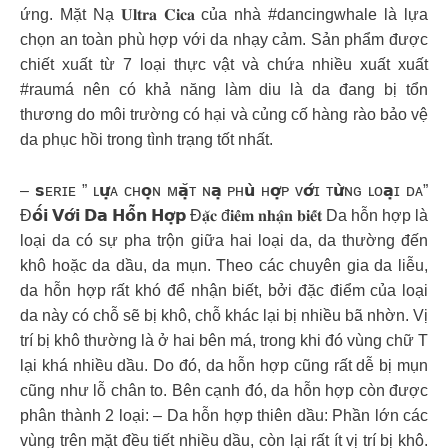
ứng. Mặt Nạ 𝐔𝐥𝐭𝐫𝐚 𝐂𝐢𝐜𝐚 của nhà #dancingwhale là lựa
chọn an toàn phù hợp với da nhạy cảm. Sản phẩm được
chiết xuất từ 7 loại thực vật và chứa nhiều xuất xuất
#raumá nên có khả năng làm diu là da đang bị tổn
thương do môi trường có hại và củng cố hàng rào bảo vệ
da phục hồi trong tình trạng tốt nhất.
– 𝘀ᴇʀɪᴇ ” ʟ𝘂̛̣ᴀ ᴄʜ𝗼̣ɴ ᴍ𝗮̣̆ᴛ ɴ𝗮̣ ᴘʜ𝘂̀ ʜ𝗼̛̣ᴘ ᴠ𝗼̛́ɪ ᴛ𝘂̛̀ɴɢ ʟᴏ𝗮̣ɪ ᴅᴀ”
Đ𝗼̂́𝗶 𝗩𝗼̛́𝗶 𝗗𝗮 𝗛𝗼̂̃𝗻 𝗛𝗼̛̣𝗽 Đ𝐚̣̆𝐜 đ𝐢𝐞̂̉𝐦 𝐧𝐡𝐚̣̂𝐧 𝐛𝐢𝐞̂́𝐭 Da hỗn hợp là
loại da có sự pha trộn giữa hai loại da, da thường đến
khô hoặc da dầu, da mụn. Theo các chuyên gia da liễu,
da hỗn hợp rất khó để nhận biết, bởi đặc điểm của loại
da này có chỗ sẽ bị khô, chỗ khác lại bị nhiều bã nhờn. Vị
trí bị khô thường là ở hai bên má, trong khi đó vùng chữ T
lại khá nhiều dầu. Do đó, da hỗn hợp cũng rất dễ bị mụn
cũng như lỗ chân to. Bên cạnh đó, da hỗn hợp còn được
phân thành 2 loại: – Da hỗn hợp thiên dầu: Phần lớn các
vùng trên mặt đều tiết nhiều dầu, còn lại rất ít vị trí bị khô.