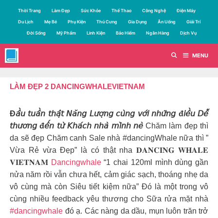
Chuyển
Thời Trang
Làm Đẹp
Sức Khỏe
Thể Thao
Công Nghệ
Điện Máy
đến
Du Lịch
Mẹ Bé
Phụ Kiện
Thú Cưng
Gia Dụng
Ăn Uống
Giải Trí
nội
Đời Sống
Mỹ Phẩm
Linh Kiện
Bảo Hiểm
Ngân Hàng
Dịch Vụ
dung
MENU
LÀM ĐẸP 2 DANCINGWHALEVIETNAM
Đ𝘢̂̀𝘶 𝘵𝘶𝘢̂̀𝘯 𝘵𝘩𝘢̣̂𝘵 𝘕𝘢̆𝘯𝘨 𝘓𝘶̛𝘰̛̣𝘯𝘨 𝘤𝘶̀𝘯𝘨 𝘷𝘰̛́𝘪 𝘯𝘩𝘶̛̃𝘯𝘨 đ𝘪𝘦̂̀𝘶 𝘋𝘦̂̃
𝘵𝘩𝘶̛𝘰̛𝘯𝘨 đ𝘦̂́𝘯 𝘵𝘶̛̀ 𝘒𝘩𝘢́𝘤𝘩 𝘯𝘩𝘢̀ 𝘮𝘪̀𝘯𝘩 𝘯𝘦̀
Chăm làm đẹp thì
da sẽ đẹp Chăm canh Sale nhà #dancingWhale nữa thì ”
Vừa Rẻ vừa Đẹp” là có thật nha 𝐃𝐀𝐍𝐂𝐈𝐍𝐆 𝐖𝐇𝐀𝐋𝐄
𝐕𝐈𝐄𝐓𝐍𝐀𝐌
Dancingwhale
“1 chai 120ml mình dùng gần
nửa năm rồi vẫn chưa hết, cảm giác sạch, thoáng nhẹ da
vô cùng mà còn Siêu tiết kiệm nữa” Đó là một trong vô
cùng nhiều feedback yêu thương cho Sữa rửa mặt nhà
#dancingwhale
đó ạ. Các nàng da dầu, mụn luôn trăn trở