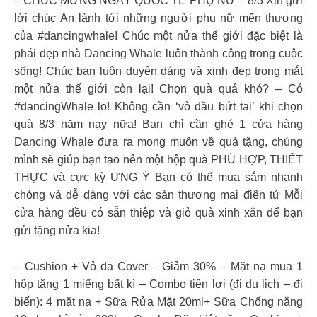
– CHÚC MỪNG NGÀY QUỐC TẾ PHỤ NỮ – 8/3 Xin gửi
lời chúc An lành tới những người phụ nữ mến thương
của #dancingwhale! Chúc một nửa thế giới đặc biệt là
phái đẹp nhà Dancing Whale luôn thành công trong cuộc
sống! Chúc bạn luôn duyên dáng và xinh đẹp trong mắt
một nửa thế giới còn lại! Chọn quà quá khó? – Có
#dancingWhale lo! Không cần ‘vò đầu bứt tai’ khi chọn
quà 8/3 năm nay nữa! Bạn chỉ cần ghé 1 cửa hàng
Dancing Whale đưa ra mong muốn về quà tặng, chúng
mình sẽ giúp bạn tạo nên một hộp quà PHÙ HỢP, THIẾT
THỰC và cực kỳ ƯNG Ý Bạn có thể mua sắm nhanh
chóng và dễ dàng với các sàn thương mại điện tử Mỗi
cửa hàng đều có sẵn thiệp và giỏ quà xinh xắn để bạn
gửi tặng nửa kia!
– Cushion + Vỏ da Cover – Giảm 30% – Mặt nạ mua 1
hộp tặng 1 miếng bất kì – Combo tiện lợi (đi du lịch – đi
biển): 4 mặt nạ + Sữa Rửa Mặt 20ml+ Sữa Chống nắng