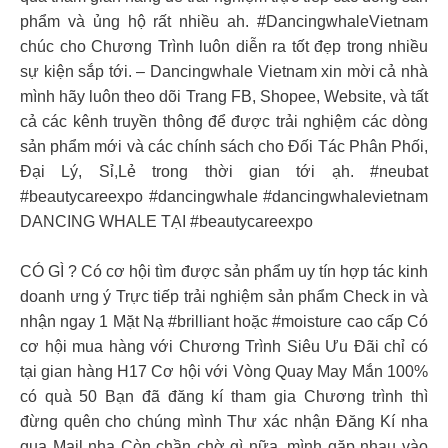
phẩm và ủng hộ rất nhiều ah. #DancingwhaleVietnam
chúc cho Chương Trình luôn diễn ra tốt đẹp trong nhiều
sự kiện sắp tới. – Dancingwhale Vietnam xin mời cả nhà
mình hãy luôn theo dõi Trang FB, Shopee, Website, và tất
cả các kênh truyền thông để được trải nghiệm các dòng
sản phẩm mới và các chính sách cho Đối Tác Phân Phối,
Đại Lý, Sỉ,Lẻ trong thời gian tới ạh. #neubat
#beautycareexpo #dancingwhale #dancingwhalevietnam
DANCING WHALE TẠI #beautycareexpo
CÓ GÌ ? Có cơ hội tìm được sản phẩm uy tín hợp tác kinh
doanh ưng ý Trực tiếp trải nghiệm sản phẩm Check in và
nhận ngay 1 Mặt Nạ #brilliant hoặc #moisture cao cấp Có
cơ hội mua hàng với Chương Trình Siêu Ưu Đãi chỉ có
tại gian hàng H17 Cơ hội với Vòng Quay May Mắn 100%
có quà 50 Bạn đã đăng kí tham gia Chương trình thì
đừng quên cho chúng mình Thư xác nhận Đăng Kí nha
qua Mail nha Còn chần chờ gì nữa, mình gặp nhau vào