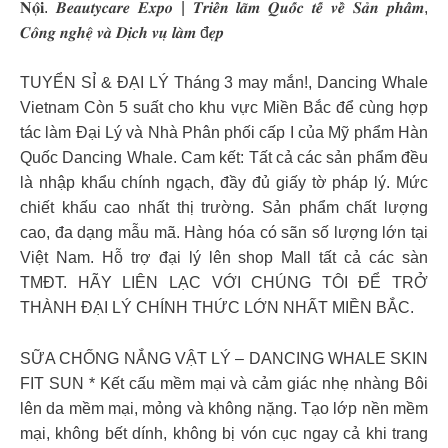
𝐍𝐨̣̂𝐢. 𝑩𝒆𝒂𝒖𝒕𝒚𝒄𝒂𝒓𝒆 𝑬𝒙𝒑𝒐 | 𝑻𝒓𝒊𝒆̂̉𝒏 𝒍𝒂̃𝒎 𝑸𝒖𝒐̂́𝒄 𝒕𝒆̂́ 𝒗𝒆̂̀ 𝑺𝒂̉𝒏 𝒑𝒉𝒂̂̉𝒎,
𝑪𝒐̂𝒏𝒈 𝒏𝒈𝒉𝒆̣̂ 𝒗𝒂̀ 𝑫𝒊̣𝒄𝒉 𝒗𝒖̣ 𝒍𝒂̀𝒎 đ𝒆̣𝒑
TUYỂN SỈ & ĐẠI LÝ Tháng 3 may mắn!, Dancing Whale
Vietnam Còn 5 suất cho khu vực Miền Bắc để cùng hợp
tác làm Đại Lý và Nhà Phân phối cấp I của Mỹ phẩm Hàn
Quốc Dancing Whale. Cam kết: Tất cả các sản phẩm đều
là nhập khẩu chính ngạch, đầy đủ giấy tờ pháp lý. Mức
chiết khấu cao nhất thị trường. Sản phẩm chất lượng
cao, đa dạng mẫu mã. Hàng hóa có sãn số lượng lớn tại
Việt Nam. Hỗ trợ đại lý lên shop Mall tất cả các sàn
TMĐT. HÃY LIÊN LẠC VỚI CHÚNG TÔI ĐỂ TRỞ
THÀNH ĐẠI LÝ CHÍNH THỨC LỚN NHẤT MIỀN BẮC.
SỮA CHỐNG NẮNG VẬT LÝ – DANCING WHALE SKIN
FIT SUN * Kết cấu mềm mại và cảm giác nhẹ nhàng Bôi
lên da mềm mại, mỏng và không nặng. Tạo lớp nền mềm
mại, không bết dính, không bị vón cục ngay cả khi trang