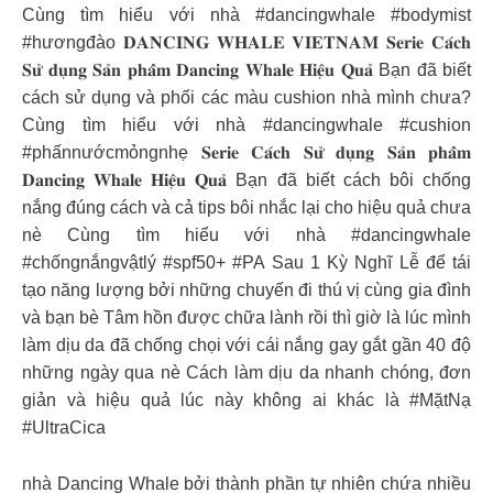
Cùng tìm hiểu với nhà #dancingwhale #bodymist
#hươngđào 𝐃𝐀𝐍𝐂𝐈𝐍𝐆 𝐖𝐇𝐀𝐋𝐄 𝐕𝐈𝐄𝐓𝐍𝐀𝐌 𝐒𝐞𝐫𝐢𝐞 𝐂𝐚́𝐜𝐡
𝐒𝐮̛̉ 𝐝𝐮̣𝐧𝐠 𝐒𝐚̉𝐧 𝐩𝐡𝐚̂̉𝐦 𝐃𝐚𝐧𝐜𝐢𝐧𝐠 𝐖𝐡𝐚𝐥𝐞 𝐇𝐢𝐞̣̂𝐮 𝐐𝐮𝐚̉ Bạn đã biết
cách sử dụng và phối các màu cushion nhà mình chưa?
Cùng tìm hiểu với nhà #dancingwhale #cushion
#phấnnướcmỏngnhẹ 𝐒𝐞𝐫𝐢𝐞 𝐂𝐚́𝐜𝐡 𝐒𝐮̛̉ 𝐝𝐮̣𝐧𝐠 𝐒𝐚̉𝐧 𝐩𝐡𝐚̂̉𝐦
𝐃𝐚𝐧𝐜𝐢𝐧𝐠 𝐖𝐡𝐚𝐥𝐞 𝐇𝐢𝐞̣̂𝐮 𝐐𝐮𝐚̉ Bạn đã biết cách bôi chống
nắng đúng cách và cả tips bôi nhắc lại cho hiệu quả chưa
nè Cùng tìm hiểu với nhà #dancingwhale
#chốngnắngvậtlý #spf50+ #PA Sau 1 Kỳ Nghĩ Lễ để tái
tạo năng lượng bởi những chuyến đi thú vị cùng gia đình
và bạn bè Tâm hồn được chữa lành rồi thì giờ là lúc mình
làm dịu da đã chống chọi với cái nắng gay gắt gần 40 độ
những ngày qua nè Cách làm dịu da nhanh chóng, đơn
giản và hiệu quả lúc này không ai khác là #MặtNạ
#UltraCica
nhà Dancing Whale bởi thành phần tự nhiên chứa nhiều