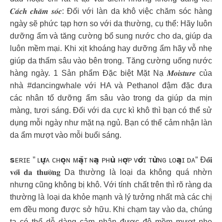
𝑪𝒂́𝒄𝒉 𝒄𝒉𝒂̆𝒎 𝒔𝒐́𝒄: Đối với làn da khô việc chăm sóc hàng
ngày sẽ phức tạp hơn so với da thường, cụ thể: Hãy luôn
dưỡng ẩm và tăng cường bổ sung nước cho da, giúp da
luôn mềm mại. Khi xịt khoáng hay dưỡng ẩm hãy vỗ nhẹ
giúp da thấm sâu vào bên trong. Tăng cường uống nước
hàng ngày. 1 Sản phẩm Đặc biệt Mặt Nạ 𝑴𝒐𝒊𝒔𝒕𝒖𝒓𝒆 của
nhà #dancingwhale với HA và Pethanol đậm đặc đưa
các nhân tố dưỡng ẩm sâu vào trong da giúp da mịn
màng, tươi sáng. Đối với da cực kì khô thì bạn có thể sử
dụng mỗi ngày như mặt nạ ngủ. Bạn có thể cảm nhận làn
da ẩm mượt vào mỗi buổi sáng.
𝘀ᴇʀɪᴇ ” ʟ𝘂̛̣ᴀ ᴄʜ𝗼̣ɴ ᴍ𝗮̣̆ᴛ ɴ𝗮̣ ᴘʜ𝘂̀ ʜ𝗼̛̣ᴘ ᴠ𝗼̛́ɪ ᴛ𝘂̛̀ɴɢ ʟᴏ𝗮̣ɪ ᴅᴀ” Đ𝐨̂́𝐢
𝐯𝐨̛́𝐢 𝐝𝐚 𝐭𝐡𝐮̛𝐨̛̀𝐧𝐠 Da thường là loại da không quá nhờn
nhưng cũng không bị khô. Với tính chất trên thì rõ ràng da
thường là loại da khỏe mạnh và lý tưởng nhất mà các chị
em đều mong được sở hữu. Khi chạm tay vào da, chúng
ta có thể dễ dàng cảm nhận được độ mềm mượt nhẹ