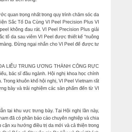
c quan trọng nhất trong quy trình chăm sóc da
iện Sắc Tố Da Cùng VI Peel Precision Plus VI
peel không đau rát. VI Peel Precision Plus giải
c tố da sau viêm VI Peel được thiết kế “nuông
n màng. Đừng ngại nhắn cho VI Peel để được tư
N DA LIỄU TRUNG ƯƠNG THÀNH CÔNG RỰC
ểu, bác sĩ đầu ngành. Hội nghị khoa học chính
h. Trong khuôn khổ hội nghị, VI Peel Vietnam rất
ưng bày và trải nghiệm các sản phẩm đến từ VI
 tại khu vực trưng bày. Tại Hội nghị lần này,
tnam đã có phần báo cáo chuyên nghiệp và chia
p cận xu hướng điều trị da mới và cả thiện trong