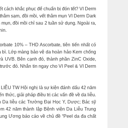
t cách khắc phục để chuẩn bị đón tết? VI Derm
 thâm sạm, đồi mồi, vết thâm mụn VI Derm Dark
 mụn, đồi mồi chỉ sau 2 tuần sử dụng. Ngoài ra,
nin.
orbate 10% – THD Ascorbate, tiên tiến nhất có
 hạ bì. Lớp màng bảo vệ da hoàn hảo Kem chống
à UVB. Bên cạnh đó, thành phần ZinC Oxide,
 trước đó. Nhắn tin ngay cho VI Peel & VI Derm
 TW Hội nghị là sự kiện đánh dấu 42 năm
 thức, giải pháp điều trị các vấn đề về da liễu.
ôn Da liễu các Trường Đại Học Y, Dược; Bác sỹ
ệm 42 năm thành lập Bệnh viện Da Liễu Trung
rung Ương báo cáo về chủ đề “Peel da đa chất