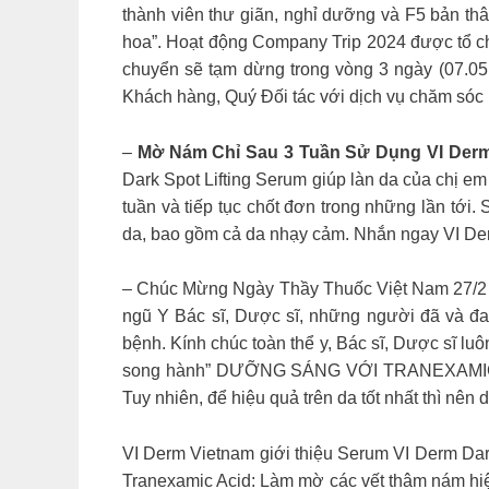
thành viên thư giãn, nghỉ dưỡng và F5 bản thâ
hoa”. Hoạt động Company Trip 2024 được tổ chứ
chuyển sẽ tạm dừng trong vòng 3 ngày (07.05.
Khách hàng, Quý Đối tác với dịch vụ chăm sóc 
–
Mờ Nám Chỉ Sau 3 Tuần Sử Dụng VI Dermn
Dark Spot Lifting Serum giúp làn da của chị e
tuần và tiếp tục chốt đơn trong những lần tớ
da, bao gồm cả da nhạy cảm. Nhắn ngay VI De
– Chúc Mừng Ngày Thầy Thuốc Việt Nam 27/2 Nh
ngũ Y Bác sĩ, Dược sĩ, những người đã và đan
bệnh. Kính chúc toàn thể y, Bác sĩ, Dược sĩ lu
song hành” DƯỠNG SÁNG VỚI TRANEXAMIC ACI
Tuy nhiên, để hiệu quả trên da tốt nhất thì nê
VI Derm Vietnam giới thiệu Serum VI Derm Dark
Tranexamic Acid: Làm mờ các vết thâm nám hiện