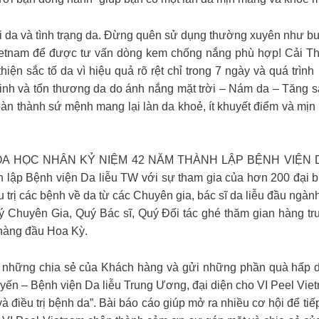
 da và tình trạng da. Đừng quên sử dụng thường xuyên như bướ
ietnam để được tư vấn dòng kem chống nắng phù hợp! Cải Th
ện sắc tố da vì hiệu quả rõ rệt chỉ trong 7 ngày và quá trình 
inh và tổn thương da do ánh nắng mặt trời – Nám da – Tăng sắ
oàn thành sứ mệnh mang lại làn da khoẻ, ít khuyết điểm và mị
HOA HỌC NHÂN KỶ NIỆM 42 NĂM THÀNH LẬP BỆNH VIỆ
 lập Bệnh viện Da liễu TW với sự tham gia của hơn 200 đại bi
ều trị các bệnh về da từ các Chuyên gia, bác sĩ da liễu đầu ngàn
ý Chuyên Gia, Quý Bác sĩ, Quý Đối tác ghé thăm gian hàng tr
hàng đầu Hoa Kỳ.
những chia sẻ của Khách hàng và gửi những phần quà hấp dẫn
yến – Bệnh viện Da liễu Trung Ương, đại diện cho VI Peel Vie
và điều trị bệnh da”. Bài báo cáo giúp mở ra nhiều cơ hội để tiế