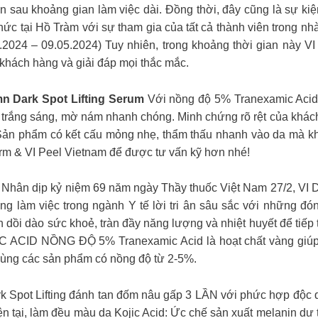
n sau khoảng gian làm việc dài. Đồng thời, đây cũng là sự kiệ
c tại Hồ Tràm với sự tham gia của tất cả thành viên trong nhà
2024 – 09.05.2024) Tuy nhiên, trong khoảng thời gian này V
khách hàng và giải đáp mọi thắc mắc.
 Dark Spot Lifting Serum
Với nồng độ 5% Tranexamic Acid k
m trắng sáng, mờ nám nhanh chóng. Minh chứng rõ rệt của khác
i. Sản phẩm có kết cấu mỏng nhẹ, thẩm thấu nhanh vào da mà k
rm & VI Peel Vietnam để được tư vấn kỹ hơn nhé!
ân dịp kỷ niệm 69 năm ngày Thầy thuốc Việt Nam 27/2, VI De
g làm việc trong ngành Y tế lời tri ân sâu sắc với những đ
ôn dồi dào sức khoẻ, tràn đầy năng lượng và nhiệt huyết để tiế
D NỒNG ĐỘ 5% Tranexamic Acid là hoạt chất vàng giúp chị
n dùng các sản phẩm có nồng độ từ 2-5%.
 Spot Lifting đánh tan đốm nâu gấp 3 LẦN với phức hợp độc quy
 tại, làm đều màu da Kojic Acid: Ức chế sản xuất melanin dư 