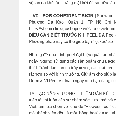
vệ làn da khỏi ánh nắng mặt trời để sở hữu làn
– 𝗩𝗜 – 𝗙𝗢𝗥 𝗖𝗢𝗡𝗙𝗜𝗗𝗘𝗡𝗧 𝗦𝗞𝗜𝗡 |
Phường Đa Kao, Quận 1, TP Hồ Chí Minh
https://shopii.click/go/shopee.vn?vipeelvietn
ĐIỀU CẦN BIẾT TRƯỚC KHI PEEL DA
Peel 
Phương pháp này có thể giúp bạn “lột xác” sở 
Nhưng để quá trình peel đạt hiệu quả cao nhất
ngày Ngưng sử dụng các sản phẩm chứa acid ít
thiết. Tránh làm làn da trầy xước, các loại pee
rát hơn so với bình thường. Giữ ẩm cho giúp l
Derm & VI Peel Vietnam ngay nếu bạn đang có t
TÁI TẠO NĂNG LƯỢNG – THÊM GẮN KẾT CÙN
triển tốt thì luôn cần sự chăm sóc, tưới mát v
Vietnam lựa chọn với chủ đề “Flowers Tour” d
một thành viên đều là một “bông hoa” đa tài, 