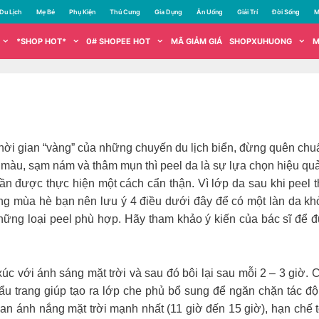
Du Lịch
Mẹ Bé
Phụ Kiện
Thú Cưng
Gia Dụng
Ăn Uống
Giải Trí
Đời Sống
M
*SHOP HOT*
0# SHOPEE HOT
MÃ GIẢM GIÁ
SHOPXUHUONG
M
hời gian “vàng” của những chuyến du lịch biển, đừng quên chuẩn
àu, sạm nám và thâm mụn thì peel da là sự lựa chọn hiệu quả,
 cần được thực hiện một cách cẩn thận. Vì lớp da sau khi peel
trong mùa hè bạn nên lưu ý 4 điều dưới đây để có một làn da 
ững loại peel phù hợp. Hãy tham khảo ý kiến của bác sĩ để đượ
 xúc với ánh sáng mặt trời và sau đó bôi lại sau mỗi 2 – 3 gi
ẩu trang giúp tạo ra lớp che phủ bổ sung để ngăn chặn tác độ
ian ánh nắng mặt trời mạnh nhất (11 giờ đến 15 giờ), hạn chế