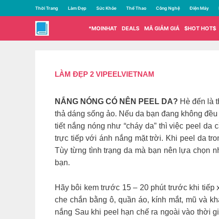
Chuyển
Thời Trang
Làm Đẹp
Sức Khỏe
Thể Thao
Công Nghệ
Điện Máy
đến
nội
*MOINHAT
DEALS
MÃ GIẢM GIÁ
$HOT HOT$
dung
LÀM ĐẸP 2 VIPEELVIETNAM
NẮNG NÓNG CÓ NÊN PEEL DA?
Hè đến là t
thả dáng sống ảo. Nếu da bạn đang không đều m
tiết nắng nóng như “cháy da” thì việc peel da
trực tiếp với ánh nắng mặt trời. Khi peel da 
Tùy từng tình trạng da mà bạn nên lựa chọn nh
bạn.
Hãy bôi kem trước 15 – 20 phút trước khi tiếp
che chắn bằng ô, quần áo, kính mắt, mũ và kh
nắng Sau khi peel hạn chế ra ngoài vào thời g