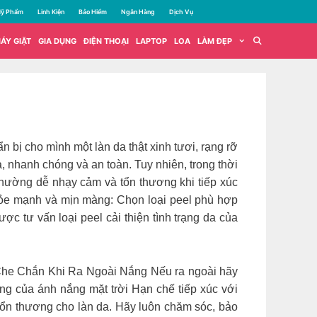
ỹ Phẩm
Linh Kiện
Bảo Hiểm
Ngân Hàng
Dịch Vụ
ÁY GIẶT
GIA DỤNG
ĐIỆN THOẠI
LAPTOP
LOA
LÀM ĐẸP
 bị cho mình một làn da thật xinh tươi, rạng rỡ
 nhanh chóng và an toàn. Tuy nhiên, trong thời
 thường dễ nhạy cảm và tổn thương khi tiếp xúc
khỏe mạnh và mịn màng: Chọn loại peel phù hợp
c tư vấn loại peel cải thiện tình trạng da của
ờ. Che Chắn Khi Ra Ngoài Nắng Nếu ra ngoài hãy
ng của ánh nắng mặt trời Hạn chế tiếp xúc với
 tổn thương cho làn da. Hãy luôn chăm sóc, bảo