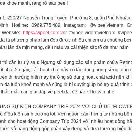
 da khỏe mạnh, rạng rỡ sau peel!
 Showroom 1: 220/27 Nguyễn Trọng Tuyển, Phường 8, quận Phú Nhu
 Hotline: 0969.775.489 Instagram: @vipeelvietnam G
am Website:
https://vipeel.com.vn/
#vipeelvidermvietnam #vipee
da là phương pháp làm đẹp được nhiều chị em ưa chuộng bởi n
hữu làn da mịn màng, đều màu và cải thiện sắc tố da như nám.
 thì cần lưu ý sau: Ngưng sử dụng các sản phẩm chứa Retinol/
 nhất 2 ngày, các hoạt chất này có tác dụng bong sừng, dẫn 
l trên thị trường hiện nay thường sử dụng hoạt chất acid nên kh
àn da luôn khoẻ mạnh và cũng là bí quyết giúp hỗ trợ quá trình
hắc mắc cần giải đáp về peel da, để bác sĩ tư vấn nhé!
G SỰ KIỆN COMPANY TRIP 2024 VỚI CHỦ ĐỀ “FLOWERS TO
à có điều kiện sinh trưởng tốt. Với nguồn cảm hứng từ những b
ành cho hoạt động Company Trip 2024 với nhiều hoạt động hấ
tri thức và năng động góp phần xây dựng và đưa thương hiệu đ