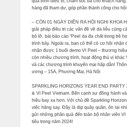
quá trình điều trị, chăm sóc da cho khách hàn
hàng đã tham dự, góp phần thành công cho hội
– CÒN 01 NGÀY DIỄN RA HỘI NGHỊ KHOA HỌC
giải pháp điều trị các vấn đề về da liễu cùng
bỏ lỡ, bài báo cáo “Peel da đa chất trong trẻ
trình bày. Ngoài ra, bạn có thể có cơ hội nhậ
nhận được 1 buổi demo VI Peel – thương hiệu 
còn nhiều chương trình, hoạt động thú vị khác
và các chương trình khuyến mại hấp dẫn! Thông 
ương – 15A, Phương Mai, Hà Nội
SPARKLING HORIZONS YEAR END PARTY 2023 20
& VI Peel Vietnam. Bên cạnh sự đồng hành và
hiệu bay xa hơn. Với chủ đề Sparkling Horizon
việc hăng say. Đây là dịp quây quần, ôn lại nh
gửi những phần quà đến toàn bộ nhân viên VI 
tiêu trong năm 2024!