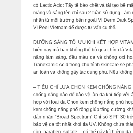
có Lactic Acid: Tẩy tế bào chết và tái tạo bề
màng và sáng lên chỉ sau 2 tuần sử dụng Làm m
nhân từ môi trường bên ngoài VI Derm Dark Spo
VI Peel Vietnam để được tư vấn cụ thể.
DƯỠNG SÁNG TỐI ƯU KHI KẾT HỢP VITAMIN C
hiện nay mà bạn không thể bỏ qua chính là Vit
năng làm sáng, đều màu da và chống oxi hoá 
Tranexamic Acid trong chu trình skincare sẽ ph
an toàn và không gây tác dụng phụ. Nếu không
– TIÊU CHÍ LỰA CHỌN KEM CHỐNG NẮNG CHO 
chống nắng nào để bảo vệ làn da khi tiếp với 
hợp với loại da Chọn kem chống nắng phù hợp 
kem chống nắng phổ rộng giúp tăng cường khả
dán nhãn “Broad Spectrum” Chỉ số SPF 30 trở 
bảo vệ da tốt nhất khỏi tia UV. Không chứa t
cồn, paraben, sulfate… có thể gây kích ứng d