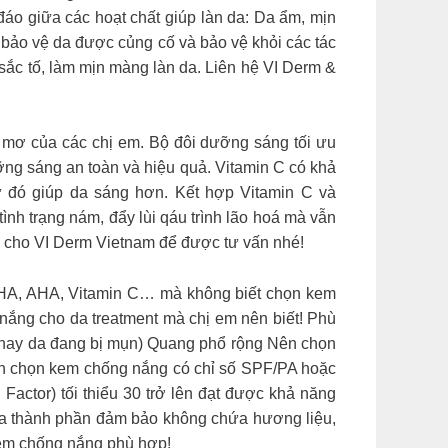
đáo giữa các hoạt chất giúp làn da: Da ẩm, mịn
 bảo vệ da được củng cố và bảo vệ khỏi các tác
sắc tố, làm mịn màng làn da. Liên hệ VI Derm &
của các chị em. Bộ đôi dưỡng sáng tối ưu
ng sáng an toàn và hiệu quả. Vitamin C có khả
từ đó giúp da sáng hơn. Kết hợp Vitamin C và
ình trạng nám, đẩy lùi qáu trình lão hoá mà vẫn
y cho VI Derm Vietnam để được tư vấn nhé!
, AHA, Vitamin C… mà không biết chọn kem
 nắng cho da treatment mà chị em nên biết! Phù
g hay da đang bị mụn) Quang phổ rộng Nên chọn
ên chọn kem chống nắng có chỉ số SPF/PA hoặc
actor) tối thiểu 30 trở lên đạt được khả năng
tra thành phần đảm bảo không chứa hương liệu,
kem chống nắng phù hợp!