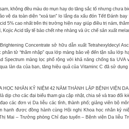
ạm, không đều màu do mụn hay do tăng sắc tố nhưng chưa biế
o vệ da toàn diện “xoá tan” lo lắng da xấu đón Tết! Đánh bay
d 5% cao nhất trên thị trường hiện nay giúp điều trị nám, thâm
, Kojic Acid tẩy tế bào chết nhẹ nhàng và ức chế sản xuất mela
rightening Concentrate sở hữu dẫn xuất Tetrahexyldecyl Asc
các phân tử “thâm nhập” qua lớp màng bảo vệ đến tận sâu lớp
 Spectrum màng lọc phổ rộng với khả năng chống tia UVA v
 qua làn da của bạn, tăng hiệu quả của Vitaminc C đã sử dụng
!
HỌC NHÂN KỶ NIỆM 42 NĂM THÀNH LẬP BỆNH VIỆN DA LIỄU
dịp cho các đại biểu tham gia cập nhật, chia sẻ và trao đổi kiến
 đạo các đơn vị Da liễu các tỉnh, thành phố; giảng viên bộ m
hân hạnh được đồng hành cùng Hội nghị Khoa học nhân kỷ ni
Thị Mai – Trưởng phòng Chỉ đạo tuyến – Bệnh viện Da liễu T