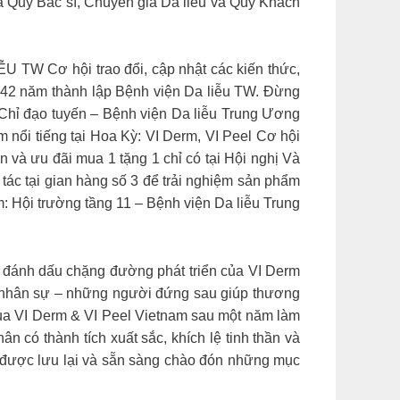
ủa Quý Bác sĩ, Chuyên gia Da liễu và Quý Khách
Cơ hội trao đổi, cập nhật các kiến thức,
ệm 42 năm thành lập Bệnh viện Da liễu TW. Đừng
g Chỉ đạo tuyến – Bệnh viện Da liễu Trung Ương
 nổi tiếng tại Hoa Kỳ: VI Derm, VI Peel Cơ hội
và ưu đãi mua 1 tặng 1 chỉ có tại Hội nghị Và
tác tại gian hàng số 3 để trải nghiệm sản phẩm
m: Hội trường tầng 11 – Bệnh viện Da liễu Trung
ánh dấu chặng đường phát triển của VI Derm
ũ nhân sự – những người đứng sau giúp thương
 của VI Derm & VI Peel Vietnam sau một năm làm
n có thành tích xuất sắc, khích lệ tinh thần và
y được lưu lại và sẵn sàng chào đón những mục