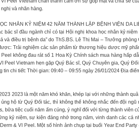
g. VI Peel Vietnam chân thành cảm ơn sự góp mặt và chia sẻ c
 nghị và nhãn hàng.
 NHÂN KỶ NIỆM 42 NĂM THÀNH LẬP BỆNH VIỆN DA LIỄU TW 
 các bác sĩ đầu ngành chỉ có tại Hội nghị khoa học nhân kỷ ni
 hoá và điều trị bệnh da” do ThS.BS. Lê Thị Mai – Trưởng phòn
n được: Trải nghiệm các sản phẩm từ thương hiệu dược mỹ phẩm
Peel không đau rát số 1 Hoa Kỳ Chính sách mua hàng hấp dẫn 
 VI Peel Vietnam hẹn gặp Quý Bác sĩ, Quý Chuyên gia, Quý Đối 
tin chi tiết: Thời gian: 09:40 – 09:55 ngày 26/01/2024 Địa điể
23 là một năm khó khăn, khép lại với những thành quả đ
 ủng hộ từ Quý Đối tác, thì không thể không nhắc đến đội ng
s, bữa tiệc cuối năm ấm cúng, ý nghĩ đối với từng thành viên
ững kỷ niệm, sự kiện đáng nhớ trong năm, vinh danh các cá nhâ
Derm & VI Peel. Một số hình ảnh chụp tại buổi Year End Part