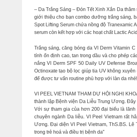
– Da Trắng Sáng – Đón Tết Xinh Xắn Da thâm s
giới thiệu cho bạn combo dưỡng trắng sáng, bả
Spot Lifting Serum chứa nồng độ Tranexamic Aci
serum còn kết hợp với các hoạt chất Lactic Acid
Trắng sáng, căng bóng da VI Derm Vitamin C B
tính ổn định cao, tan trong dầu và cho phép 
nắng VI Derm SPF 50 Daily UV Defense Broad
Octinoxate tạo bộ lọc giúp tia UV không xuyên
để được tư vấn routine phù hợp với làn da nhé
VI PEEL VIETNAM THAM DỰ HỘI NGHỊ KHOA 
thành lập Bệnh viện Da Liễu Trung Ương. Đây là 
Với sự tham gia của hơn 200 đại biểu là lãnh
chuyên ngành Da liễu. VI Peel Vietnam rất 
Ương. Đại diện VI Peel Vietnam, ThS.BS. Lê 
trong trẻ hoá và điều trị bệnh da”