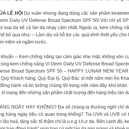
A LỄ HỘI
Du xuân nhưng đang dùng các sản phẩm treatment
m Daily UV Defense Broad Spectrum SPF 50! Với chỉ số SPF 5
ọi loại da kể cả làn da nhạy cảm nhất. Ngoài ra, kem chống 
 bỏ qua như: – Làm dịu và hỗ trợ các quá trình thiết yếu cho l
làm mềm và ngậm nước.
khuẩn – Kem chống nắng tạo cảm giác nhẹ mặt, không vón cục,
a cùng kem chống nắng VI Derm Daily UV Defense Broad Spectr
fense Broad Spectrum SPF 50 – HAPPY LUNAR NEW YEAR 20
ới Quý Khách hàng, Quý Đại lý, Quý Bác sĩ một năm mới An Kh
đồng hành và tin tưởng chúng tôi trong một năm đầy khó khăn
 sĩ mang đến những sản phẩm chất lượng đến hàng triệu làn da
GÀY HAY KHÔNG? Đa số chúng ta thường nghĩ chỉ dùng k
ng hàng ngày liệu có quan trọng không? Tia UVA và UVB có tr
h lão hoá, tăng sắc tố thậm chí là u.n.g t.h.ư da. Bên cạnh đó,
ời bạn đồng hành” giúp bạn có một làn da mịn màng và khoẻ m