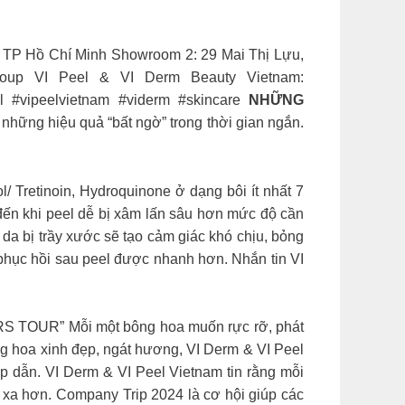
ận, TP Hồ Chí Minh Showroom 2: 29 Mai Thị Lựu,
roup VI Peel & VI Derm Beauty Vietnam:
l #vipeelvietnam #viderm #skincare
NHỮNG
hững hiệu quả “bất ngờ” trong thời gian ngắn.
 Tretinoin, Hydroquinone ở dạng bôi ít nhất 7
đến khi peel dễ bị xâm lấn sâu hơn mức độ cần
i da bị trầy xước sẽ tạo cảm giác khó chịu, bỏng
 phục hồi sau peel được nhanh hơn. Nhắn tin VI
UR” Mỗi một bông hoa muốn rực rỡ, phát
ông hoa xinh đẹp, ngát hương, VI Derm & VI Peel
p dẫn. VI Derm & VI Peel Vietnam tin rằng mỗi
i xa hơn. Company Trip 2024 là cơ hội giúp các