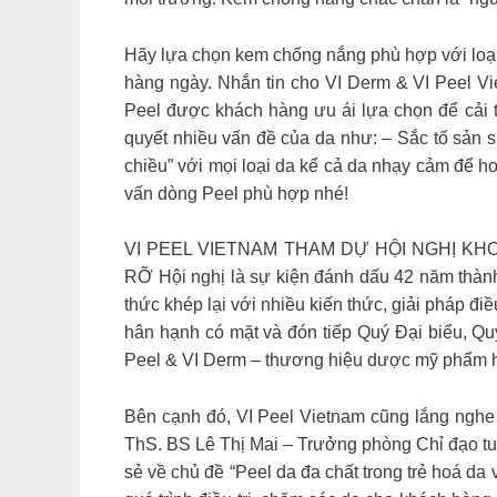
Hãy lựa chọn kem chống nắng phù hợp với loại
hàng ngày. Nhắn tin cho VI Derm & VI Peel V
Peel được khách hàng ưu ái lựa chọn để cải thi
quyết nhiều vấn đề của da như: – Sắc tố sản s
chiều” với mọi loại da kể cả da nhạy cảm để h
vấn dòng Peel phù hợp nhé!
VI PEEL VIETNAM THAM DỰ HỘI NGHỊ K
RỠ Hội nghị là sự kiện đánh dấu 42 năm thành
thức khép lại với nhiều kiến thức, giải pháp đi
hân hạnh có mặt và đón tiếp Quý Đại biểu, Qu
Peel & VI Derm – thương hiệu dược mỹ phẩm 
Bên cạnh đó, VI Peel Vietnam cũng lắng nghe 
ThS. BS Lê Thị Mai – Trưởng phòng Chỉ đạo tu
sẻ về chủ đề “Peel da đa chất trong trẻ hoá da 