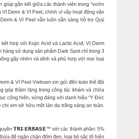
n giúp gắn kết giữa các thành viên trong “vườn
 VI Derm & VI Peel, chính vì vậy hoạt động vận
I Derm & VI Peel vẫn luôn sẵn sàng hỗ trợ Quý
ết hợp với Kojic Acid và Lactic Acid, VI Derm
h hàng sử dụng sản phẩm Dark Spot chỉ trong 3
hông gây nhờn và dính và phù hợp với mọi loại
rm & VI Peel Vietnam xin gửi đến toàn thể đội
óng góp thầm lặng trong công tác khám và chữa
p tục cống hiến, xứng đáng với danh hiệu “Y Đức
 em sở hữu một làn da trắng sáng an toàn.
ền 𝗧𝗥𝗜-𝗘𝗥𝟴𝗔𝗦𝗘™ với các thành phần: 5%
thừa để ngăn chặn đốm đen, loại bỏ sắc tố hiện