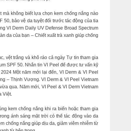
 mà không biết lựa chọn kem chống nắng nào
0, bảo vệ da tuyệt đối trước tác động của tia
nắng VI Derm Daily UV Defense Broad Spectrum
àn da của bạn – Chiết xuất trà xanh giúp chống
 vệt trắng và khô ráo cả ngày Tự tin tham gia
um SPF 50. Nhắn tin VI Peel để được tư vấn kỹ
24 Một năm mới lại đến, VI Derm & VI Peel
ang – Thịnh Vượng. VI Derm & VI Peel Vietnam
 vừa qua. Năm mới, VI Peel & VI Derm Vietnam
 Việt.
em chống nắng khi ra biển hoặc tham gia
ong ánh sáng mặt trời có thể tác động vào da
 kem chống nắng giúp dịu da, giảm viêm nhiễm từ
ạnh từ bên trong.