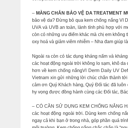
–
MÀNG CHẮN BẢO VỆ DA TREATMENT MÙ
bảo vệ da? Đừng bỏ qua kem chống nắng VI Der
UVA và UVB an toàn, lành tính phù hợp với m
còn có những ưu điểm khác mà chị em không thể
oxy hoá và giảm viêm nhiễm – Nha đam giúp 
Ngoài ra còn có tác dụng kháng nấm và kháng 
các hoạt động ngoài trời không lo sạm, khô d
hơn về kem chống nắngVI Derm Daily UV De
Vietnam xin gửi những lời chúc chân thành t
cảm ơn Quý Khách hàng, Quý Đối tác đã luôn 
hy vọng được đồng hành cùng các Đối tác, Bác
– CÓ CẦN SỬ DỤNG KEM CHỐNG NẮNG HÀNG N
các hoạt động ngoài trời. Dùng kem chống nắ
ngay cả khi bạn ở trong nhà, góp phần quá trìn
môi trường. Kem chống nắng chắc chắn là “ngư