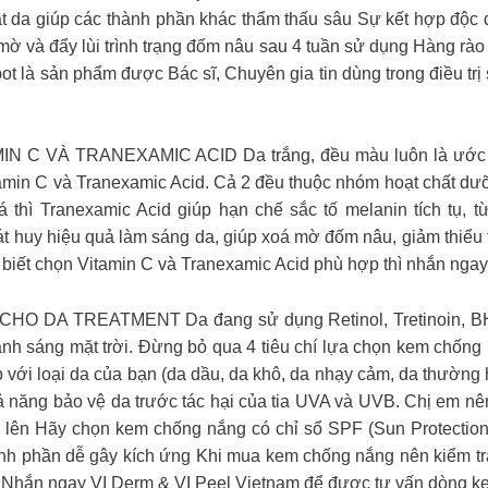
 mặt da giúp các thành phần khác thẩm thấu sâu Sự kết hợp độc 
ờ và đẩy lùi trình trạng đốm nâu sau 4 tuần sử dụng Hàng rào
t là sản phẩm được Bác sĩ, Chuyên gia tin dùng trong điều trị 
 VÀ TRANEXAMIC ACID Da trắng, đều màu luôn là ước mơ 
amin C và Tranexamic Acid. Cả 2 đều thuộc nhóm hoạt chất dưỡ
thì Tranexamic Acid giúp hạn chế sắc tố melanin tích tụ, 
át huy hiệu quả làm sáng da, giúp xoá mờ đốm nâu, giảm thiểu t
 biết chọn Vitamin C và Tranexamic Acid phù hợp thì nhắn nga
DA TREATMENT Da đang sử dụng Retinol, Tretinoin, BHA
ánh sáng mặt trời. Đừng bỏ qua 4 tiêu chí lựa chọn kem chống
với loại da của bạn (da dầu, da khô, da nhạy cảm, da thườn
 năng bảo vệ da trước tác hại của tia UVA và UVB. Chị em n
lên Hãy chọn kem chống nắng có chỉ sổ SPF (Sun Protection F
hành phần dễ gây kích ứng Khi mua kem chống nắng nên kiểm 
a. Nhắn ngay VI Derm & VI Peel Vietnam để được tư vấn dòng 