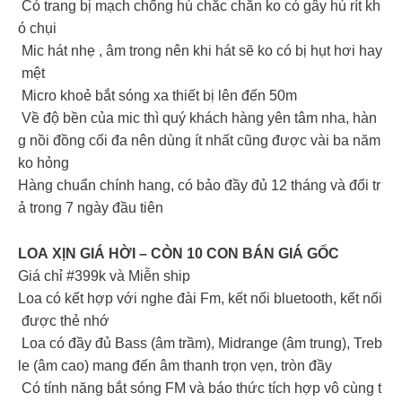
Có trang bị mạch chống hú chắc chắn ko có gây hú rít kh
ó chụi
Mic hát nhẹ , âm trong nên khi hát sẽ ko có bị hụt hơi hay
mệt
Micro khoẻ bắt sóng xa thiết bị lên đến 50m
Về độ bền của mic thì quý khách hàng yên tâm nha, hàn
g nồi đồng cối đa nên dùng ít nhất cũng được vài ba năm
ko hỏng
Hàng chuẩn chính hang, có bảo đầy đủ 12 tháng và đổi tr
ả trong 7 ngày đầu tiên
LOA XỊN GIÁ HỜI – CÒN 10 CON BÁN GIÁ GỐC
Giá chỉ #399k và Miễn ship
Loa có kết hợp với nghe đài Fm, kết nối bluetooth, kết nối
được thẻ nhớ
Loa có đầy đủ Bass (âm trầm), Midrange (âm trung), Treb
le (âm cao) mang đến âm thanh trọn vẹn, tròn đầy
Có tính năng bắt sóng FM và báo thức tích hợp vô cùng t