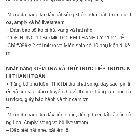
–
Micro đa năng ko dây bắt sóng khỏe 50m, hát được mọi l
oa, amply và bộ livestream
– Đảm bảo sẽ ko bị hú, vang và hát nhẹ
CÒN ĐÚNG 10 BỘ MICRO EM THANH LÝ CỰC RẺ
Chỉ #399k/ 2 cái micro và Miễn ship có 10 phụ kiện đi kè
m
Nhận hàng KIỂM TRA VÀ THỬ TRỰC TIẾP TRƯỚC K
HI THANH TOÁN
+ Tặng bộ phụ kiện: Thiết bị thu phát sóng, dây sạc, pin ti
ểu và pin sạc, đầu chuyển 3.5 và thanh chống lăn, bọc đầ
u micro, giấy bảo hành và thư cảm ơn
–
Micro đa năng ko dây tiện dụng, dùng được tất cả các dò
ng Loa, Amply, Vang và bộ livestream
– Đặc biệt hát nhẹ, bắt âm tốt
–