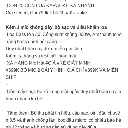
CÒN 20 CON LOA KARAOKE XẢ NHANH
Giá siêu rẻ, Chỉ 799k 1 bộ #LoaKaraoke
Kèm 1 míc không dây, bộ sạc và điểu khiển loa
️ Loa Bass lớn 30, Công suất khủng 300W, Âm thanh to rõ
ràng bass đánh nét căng
Duy nhất hôm nay đượcmiễn phí ship
Kiểm tra hàng và test thử thoải mái
XẢ HÀNG MIc Hát #GIÁ #RẺ GIẬT MÌNH
#399K BỘ MIC 2 CÁI Y HÌNH GIÁ CHỈ #399K VÀ MIỄN
SHIP
–
Còn mấy chục bộ xả trong một ngày duy nhất hôm nay, n
hanh nhanh ko hết
–
Tặng thêm: Bộ thu phát tín hiệu, cáp sạc, pin, đầu chuyể
n 3.5 và thanh chống lăn, bọc đầu micro, có phiếu bảo hà
nh 12 tháng và hướng dẫn sử dụng đầy đủ ạ