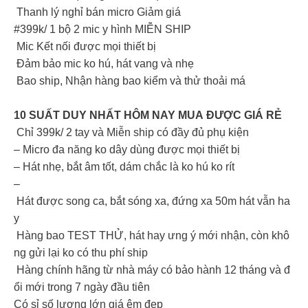
Thanh lý nghỉ bán micro Giảm giá
#399k/ 1 bộ 2 mic y hình MIỄN SHIP
Mic Kết nối được mọi thiết bị
Đảm bảo mic ko hú, hát vang và nhẹ
Bao ship, Nhận hàng bao kiểm và thử thoải má
10 SUẤT DUY NHẤT HÔM NAY MUA ĐƯỢC GIÁ RẺ
️ Chỉ 399k/ 2 tay và Miễn ship có đầy đủ phụ kiện
– Micro đa năng ko dây dùng được mọi thiết bị
– Hát nhẹ, bắt âm tốt, dám chắc là ko hú ko rít
–
Hát được song ca, bắt sóng xa, đứng xa 50m hát vẫn ha
y
Hàng bao TEST THỬ, hát hay ưng ý mới nhận, còn khô
ng gửi lại ko có thu phí ship
Hàng chính hãng từ nhà máy có bảo hành 12 tháng và đ
ổi mới trong 7 ngày đầu tiên
Có sỉ số lượng lớn giá êm đẹp