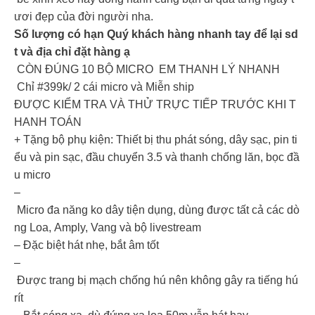
ươi đẹp của đời người nha.
Số lượng có hạn Quý khách hàng nhanh tay để lại sd
t và địa chỉ đặt hàng ạ
CÒN ĐÚNG 10 BỘ MICRO EM THANH LÝ NHANH
Chỉ #399k/ 2 cái micro và Miễn ship
ĐƯỢC KIỂM TRA VÀ THỬ TRỰC TIẾP TRƯỚC KHI T
HANH TOÁN
+ Tặng bộ phụ kiện: Thiết bị thu phát sóng, dây sạc, pin ti
ểu và pin sạc, đầu chuyển 3.5 và thanh chống lăn, bọc đầ
u micro
–
Micro đa năng ko dây tiện dụng, dùng được tất cả các dò
ng Loa, Amply, Vang và bộ livestream
– Đặc biệt hát nhẹ, bắt âm tốt
–
Được trang bị mạch chống hú nên không gây ra tiếng hú
rít