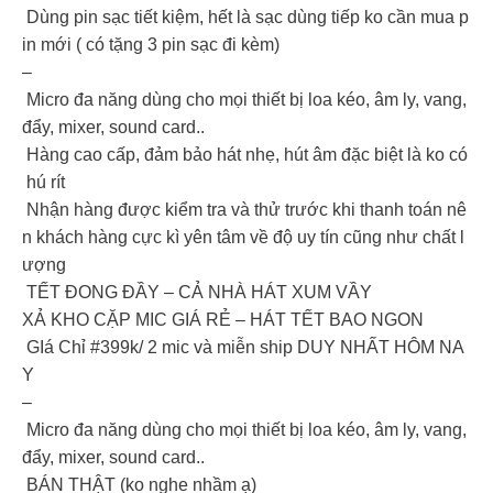
️ Dùng pin sạc tiết kiệm, hết là sạc dùng tiếp ko cần mua p
in mới ( có tặng 3 pin sạc đi kèm)
–
Micro đa năng dùng cho mọi thiết bị loa kéo, âm ly, vang,
đẩy, mixer, sound card..
Hàng cao cấp, đảm bảo hát nhẹ, hút âm đặc biệt là ko có
hú rít
Nhận hàng được kiểm tra và thử trước khi thanh toán nê
n khách hàng cực kì yên tâm về độ uy tín cũng như chất l
ượng
️ TẾT ĐONG ĐẦY – CẢ NHÀ HÁT XUM VẦY
XẢ KHO CẶP MIC GIÁ RẺ – HÁT TẾT BAO NGON
GIá Chỉ #399k/ 2 mic và miễn ship DUY NHẤT HÔM NA
Y
–
Micro đa năng dùng cho mọi thiết bị loa kéo, âm ly, vang,
đẩy, mixer, sound card..
️ BÁN THẬT (ko nghe nhầm ạ)