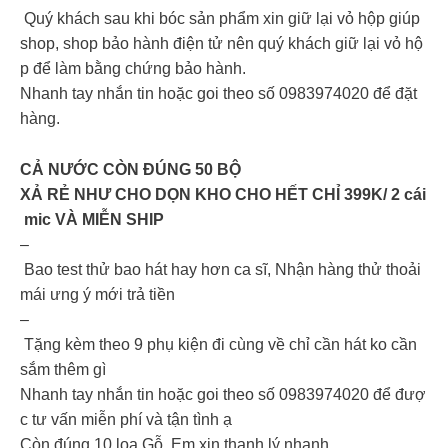
Quý khách sau khi bóc sản phẩm xin giữ lại vỏ hộp giúp
shop, shop bảo hành điện tử nên quý khách giữ lại vỏ hộ
p để làm bằng chứng bảo hành.
Nhanh tay nhắn tin hoặc goi theo số 0983974020 để đặt
hàng.
CẢ NƯỚC CÒN ĐÚNG 50 BỘ
XẢ RẺ NHƯ CHO DỌN KHO CHO HẾT CHỈ 399K/ 2 cái
mic VÀ MIỄN SHIP
–
Bao test thử bao hát hay hơn ca sĩ, Nhận hàng thử thoải
mái ưng ý mới trả tiền
–
Tặng kèm theo 9 phụ kiện đi cùng về chỉ cần hát ko cần
sắm thêm gì
Nhanh tay nhắn tin hoặc goi theo số 0983974020 để đượ
c tư vấn miễn phí và tận tình ạ
Còn đúng 10 loa Gỗ Em xin thanh lý nhanh