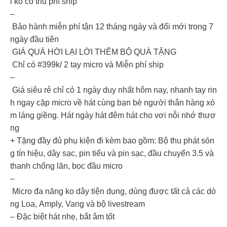
i ko có thu phí ship
–
Bảo hành miễn phí tận 12 tháng ngày và đổi mới trong 7
ngày đầu tiên
GIÁ QUÁ HỜI LẠI LỜI THÊM BỘ QUÀ TẶNG
Chỉ có #399k/ 2 tay micro và Miễn phí ship
–
Giá siêu rẻ chỉ có 1 ngày duy nhất hôm nay, nhanh tay rin
h ngay cặp micro về hát cùng bạn bè người thân hàng xó
m láng giềng. Hát ngày hát đêm hát cho vơi nỗi nhớ thươ
ng
+ Tặng đầy đủ phụ kiện đi kèm bao gồm: Bộ thu phát són
g tín hiệu, dây sạc, pin tiểu và pin sạc, đầu chuyển 3.5 và
thanh chống lăn, bọc đầu micro
–
Micro đa năng ko dây tiện dụng, dùng được tất cả các dò
ng Loa, Amply, Vang và bộ livestream
– Đặc biệt hát nhẹ, bắt âm tốt