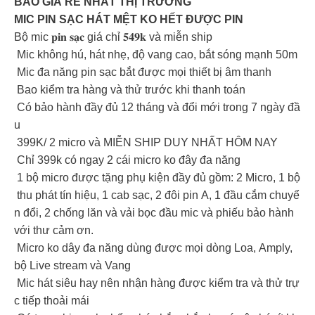
BAO GIÁ RẺ NHẤT THỊ TRƯỜNG
MIC PIN SẠC HÁT MỆT KO HẾT ĐƯỢC PIN
Bộ mic 𝐩𝐢𝐧 𝐬𝐚̣𝐜 giá chỉ 𝟓𝟒𝟗𝐤 và miễn ship
Mic không hú, hát nhẹ, độ vang cao, bắt sóng mạnh 50m
Mic đa năng pin sạc bắt được mọi thiết bị âm thanh
Bao kiểm tra hàng và thử trước khi thanh toán
Có bảo hành đầy đủ 12 tháng và đổi mới trong 7 ngày đầ
u
399K/ 2 micro và MIỄN SHIP DUY NHẤT HÔM NAY
Chỉ 399k có ngay 2 cái micro ko đây đa năng
1 bộ micro được tặng phụ kiện đầy đủ gồm: 2 Micro, 1 bộ
thu phát tín hiệu, 1 cab sạc, 2 đôi pin A, 1 đầu cắm chuyể
n đổi, 2 chống lăn và vải bọc đầu mic và phiếu bảo hành
với thư cảm ơn.
Micro ko dây đa năng dùng được mọi dòng Loa, Amply,
bộ Live stream và Vang
Mic hát siêu hay nên nhận hàng được kiểm tra và thử trự
c tiếp thoải mái