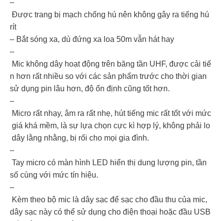
–
Được trang bị mạch chống hú nên không gây ra tiếng hú
rít
– Bắt sóng xa, dù đứng xa loa 50m vẫn hát hay
–
Mic không dây hoạt động trên băng tần UHF, được cải tiế
n hơn rất nhiều so với các sản phẩm trước cho thời gian
sử dụng pin lâu hơn, độ ổn định cũng tốt hơn.
–
Micro rất nhạy, âm ra rất nhẹ, hút tiếng mic rất tốt với mức
giá khá mềm, là sự lựa chọn cực kì hợp lý, không phải lo
dây lằng nhằng, bị rối cho mọi gia đình.
–
Tay micro có màn hình LED hiển thị dung lượng pin, tần
số cùng với mức tín hiệu.
–
Kèm theo bộ mic là dây sạc để sạc cho đầu thu của mic,
dây sạc này có thể sử dụng cho điện thoại hoặc đầu USB