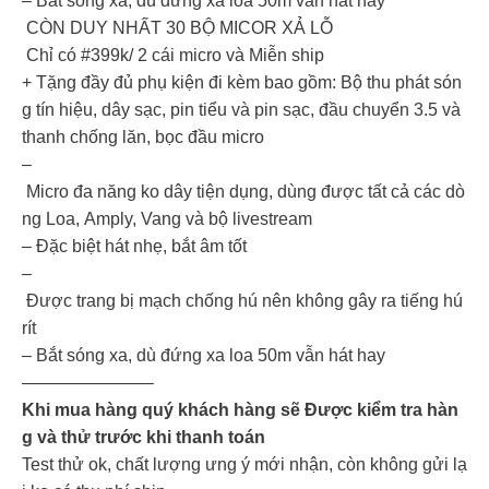
– Bắt sóng xa, dù đứng xa loa 50m vẫn hát hay
CÒN DUY NHẤT 30 BỘ MICOR XẢ LỖ
Chỉ có #399k/ 2 cái micro và Miễn ship
+ Tặng đầy đủ phụ kiện đi kèm bao gồm: Bộ thu phát són
g tín hiệu, dây sạc, pin tiểu và pin sạc, đầu chuyển 3.5 và
thanh chống lăn, bọc đầu micro
–
Micro đa năng ko dây tiện dụng, dùng được tất cả các dò
ng Loa, Amply, Vang và bộ livestream
– Đặc biệt hát nhẹ, bắt âm tốt
–
Được trang bị mạch chống hú nên không gây ra tiếng hú
rít
– Bắt sóng xa, dù đứng xa loa 50m vẫn hát hay
———————–
Khi mua hàng quý khách hàng sẽ Được kiểm tra hàn
g và thử trước khi thanh toán
Test thử ok, chất lượng ưng ý mới nhận, còn không gửi lạ