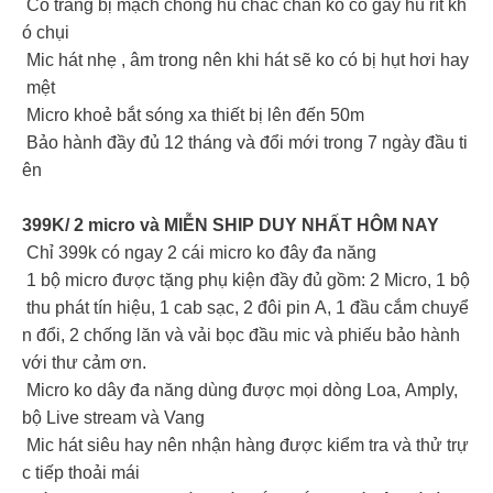
Có trang bị mạch chống hú chắc chắn ko có gây hú rít kh
ó chụi
Mic hát nhẹ , âm trong nên khi hát sẽ ko có bị hụt hơi hay
mệt
Micro khoẻ bắt sóng xa thiết bị lên đến 50m
Bảo hành đầy đủ 12 tháng và đổi mới trong 7 ngày đầu ti
ên
399K/ 2 micro và MIỄN SHIP DUY NHẤT HÔM NAY
Chỉ 399k có ngay 2 cái micro ko đây đa năng
1 bộ micro được tặng phụ kiện đầy đủ gồm: 2 Micro, 1 bộ
thu phát tín hiệu, 1 cab sạc, 2 đôi pin A, 1 đầu cắm chuyể
n đổi, 2 chống lăn và vải bọc đầu mic và phiếu bảo hành
với thư cảm ơn.
Micro ko dây đa năng dùng được mọi dòng Loa, Amply,
bộ Live stream và Vang
Mic hát siêu hay nên nhận hàng được kiểm tra và thử trự
c tiếp thoải mái