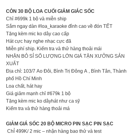
CÒN 30 BỘ LOA CUỐI GIẢM GIÁC SỐC
Chỉ #699k 1 bộ và miễn ship
Sắm ngay dàn #loa_karaoke đỉnh cao về đón TẾT
Tặng kèm mic ko dây cao cấp
Hát cực hay nghe nhạc cực đã
Miễn phí ship. Kiểm tra và thử hàng thoải mái
NHẬN BỎ SỈ SỐ LƯỢNG LỚN GIÁ TẬN XƯỞNG SẢN
XUẤT
Địa chỉ: 103/7 Ao Đôi, Bình Trị Đông A , Bình Tân, Thành
phố Hồ Chí Minh
Loa chất, hát hay
Giá giảm mạnh chỉ #679k 1 bộ
Tặng kèm mic ko dâyhát như ca sỹ
Kiểm tra và thử hàng thoải má
GIẢM GIÁ SỐC 20 BỘ MICRO PIN SẠC PIN SẠC
️ ChỈ 499K/ 2 mic – nhận hàng bao thử và test