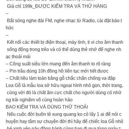
️ Giá chỉ 199k_ĐƯỢC KIỂM TRA VÀ THỬ HÀNG
–
Bắt sóng nghe đài FM, nghe nhạc từ Radio, cài đặt báo t
hức
–
Kết nối các thiết bị điện thoại, máy tính, ti vi cho âm thanh
sống động trong trẻo và có thể dùng thẻ nhớ để nghe nh
ạc thoải mái
– Công suất siêu lớn mang đến âm thanh to rõ ràng
– Pin trâu dùng 10h đồng hồ liên tục mới hết được
– Chất liệu làm toàn bằng gỗ chắc chắn chống va đập
Loa Gỗ là mẫu loa sở hữu ngoại hình nhỏ gọn, thời trang,
cùng với đó là chất âm cực chất cho người dùng có nhữ
ng trải nghiệm vô cùng hoàn hảo
BAO KIỂM TRA VÀ DÙNG THỬ THOẢI
Nếu cuộc đời buồn tẻ xung quang ko có lấy 1 ai để nói c
huyện hay tâm sự chuyện đời thì hãy để chiếc loa Gỗ nhỏ
bé xinh xẻo này đồng hành cùng bạn đi qua từng ngày t