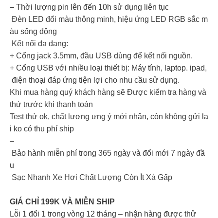
– Thời lượng pin lên đến 10h sử dụng liên tục
Đèn LED đổi màu thông minh, hiệu ứng LED RGB sắc m
àu sống động
Kết nối đa dạng:
+ Cổng jack 3.5mm, đầu USB dùng để kết nối nguồn.
+ Cổng USB với nhiều loại thiết bị: Máy tính, laptop. ipad,
điện thoại đáp ứng tiện lợi cho nhu cầu sử dụng.
Khi mua hàng quý khách hàng sẽ Được kiểm tra hàng và
thử trước khi thanh toán
Test thử ok, chất lượng ưng ý mới nhận, còn không gửi lạ
i ko có thu phí ship
–
Bảo hành miễn phí trong 365 ngày và đổi mới 7 ngày đầ
u
Sạc Nhanh Xe Hơi Chất Lượng Còn Ít Xả Gấp
GIÁ CHỈ 199K VÀ MIỄN SHIP
Lỗi 1 đổi 1 trong vòng 12 tháng – nhận hàng được thử