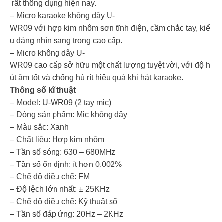
rất thông dụng hiện nay.
– Micro karaoke không dây U-
WR09 với hợp kim nhôm sơn tĩnh điện, cầm chắc tay, kiể
u dáng nhìn sang trọng cao cấp.
– Micro không dây U-
WR09 cao cấp sở hữu một chất lượng tuyệt vời, với độ h
út âm tốt và chống hú rít hiệu quả khi hát karaoke.
Thông số kĩ thuật
– Model: U-WR09 (2 tay mic)
– Dòng sản phẩm: Mic không dây
– Màu sắc: Xanh
– Chất liệu: Hợp kim nhôm
– Tần số sóng: 630 – 680MHz
– Tần số ổn định: ít hơn 0.002%
– Chế độ điều chế: FM
– Độ lệch lớn nhất: ± 25KHz
– Chế dộ điều chế: Kỹ thuật số
– Tần số đáp ứng: 20Hz – 2KHz