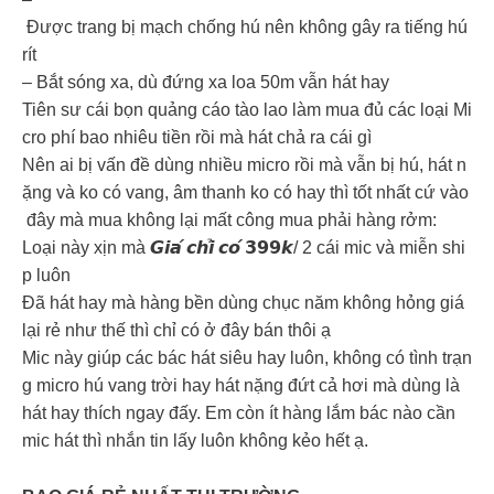
Được trang bị mạch chống hú nên không gây ra tiếng hú
rít
– Bắt sóng xa, dù đứng xa loa 50m vẫn hát hay
Tiên sư cái bọn quảng cáo tào lao làm mua đủ các loại Mi
cro phí bao nhiêu tiền rồi mà hát chả ra cái gì
Nên ai bị vấn đề dùng nhiều micro rồi mà vẫn bị hú, hát n
ặng và ko có vang, âm thanh ko có hay thì tốt nhất cứ vào
đây mà mua không lại mất công mua phải hàng rởm:
Loại này xịn mà 𝙂𝙞𝙖́ 𝙘𝙝𝙞̉ 𝙘𝙤́ 𝟯𝟵𝟵𝙠/ 2 cái mic và miễn shi
p luôn
Đã hát hay mà hàng bền dùng chục năm không hỏng giá
lại rẻ như thế thì chỉ có ở đây bán thôi ạ
Mic này giúp các bác hát siêu hay luôn, không có tình trạn
g micro hú vang trời hay hát nặng đứt cả hơi mà dùng là
hát hay thích ngay đấy. Em còn ít hàng lắm bác nào cần
mic hát thì nhắn tin lấy luôn không kẻo hết ạ.