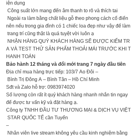
iện dụng
Công suất lớn mang đến âm thanh to rõ và thích tai
Ngoài ra làm bằng chất liệu gỗ theo phong cách cổ điển
nên nếu trong gia đình có 1 chiếc loa đẹp như vậy để làm
trang trí cũng thật là quá tuyệt vời luôn ạ
NHẬN HÀNG QUÝ KHÁCH HÀNG SẼ ĐƯỢC KIỂM TR
A VÀ TEST THỬ SẢN PHẨM THOẢI MÁI TRƯỚC KHI T
HANH TOÁN
Bảo hành 12 tháng và đổi mới trang 7 ngày đầu tiên
Địa chỉ mua hàng trực tiếp: 103/7 Ao Đôi –
Bình Trị Đông A – Bình Tân – Hồ Chí Minh
Sđt và Zalo hỗ trợ: 0983974020
Số lượng còn rất ít quý khách hàng nhanh nhắn tin ngay
để được tư vấn kỹ và đặt hàng ạ.
Công ty TNHH ĐẦU TƯ THƯƠNG MẠI & DỊCH VỤ VIỆT
STAR QUỐC TẾ cần Tuyển
–
Nhân viên live stream không yêu cầu kinh nghiệm bằng