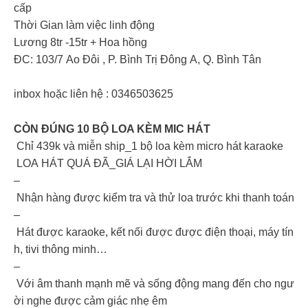
cấp
Thời Gian làm việc linh động
Lương 8tr -15tr + Hoa hồng
ĐC: 103/7 Ao Đôi , P. Bình Trị Đông A, Q. Bình Tân
inbox hoặc liên hệ : 0346503625
CÒN ĐÚNG 10 BỘ LOA KÈM MIC HÁT
️ Chỉ 439k và miễn ship_1 bộ loa kèm micro hát karaoke
LOA HÁT QUÁ ĐÃ_GIÁ LẠI HỜI LẮM
–
Nhận hàng được kiểm tra và thử loa trước khi thanh toán
–
Hát được karaoke, kết nối được được điện thoại, máy tín
h, tivi thông minh…
–
Với âm thanh mạnh mẽ và sống động mang đến cho ngư
ời nghe được cảm giác nhẹ êm