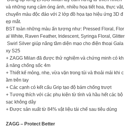
và những rung cảm óng ánh, nhiều họa tiết hoa, thực vật,
chuyển màu độc đáo với 2 lớp đồ họa tạo hiệu ứng 3D đ
ẹp mắt.
BST toàn những màu ấn tượng như: Pressed Floral, Flor
al White, Raven Feather, Iridescent, Syringa Floral, Glitter
Swirl Silver giúp nâng tầm diện mạo cho điện thoại Gala
xy S25
+ ZAGG Milan đã được thử nghiệm và chứng minh có kh
ả năng chống sốc 4m
+ Thiết kế mỏng, nhẹ, vừa vặn trong túi và thoải mái khi c
ầm trên tay
+ Các cạnh có kết cấu Grip tạo độ bám chống trượt
+ Tương thích với các phụ kiện từ tính và hầu hết các bộ
sạc không dây
+ Được sản xuất từ 84% vật liệu tái chế sau tiêu dùng
ZAGG – Protect Better