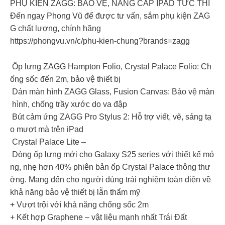
PHỤ KIỆN ZAGG: BẢO VỆ, NÂNG CẤP IPAD TỨC THÌ
Đến ngay Phong Vũ để được tư vấn, sắm phụ kiện ZAG
G chất lượng, chính hãng
https://phongvu.vn/c/phu-kien-chung?brands=zagg
Ốp lưng ZAGG Hampton Folio, Crystal Palace Folio: Ch
ống sốc đến 2m, bảo vệ thiết bị
Dán màn hình ZAGG Glass, Fusion Canvas: Bảo vệ màn
hình, chống trầy xước do va đập
Bút cảm ứng ZAGG Pro Stylus 2: Hỗ trợ viết, vẽ, sáng tạ
o mượt mà trên iPad
Crystal Palace Lite –
Dòng ốp lưng mới cho Galaxy S25 series với thiết kế mỏ
ng, nhẹ hơn 40% phiên bản ốp Crystal Palace thông thư
ờng. Mang đến cho người dùng trải nghiệm toàn diện về
khả năng bảo vệ thiết bị lẫn thẩm mỹ
+ Vượt trội với khả năng chống sốc 2m
+ Kết hợp Graphene – vật liệu mạnh nhất Trái Đất