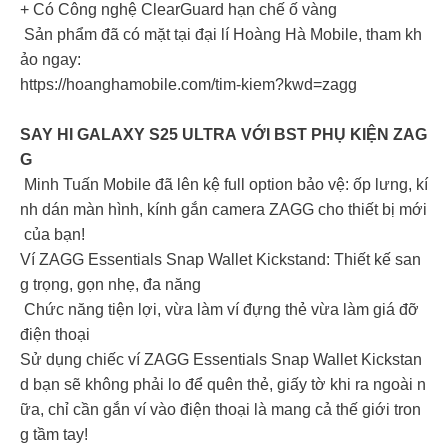
+ Có Công nghệ ClearGuard hạn chế ố vàng
Sản phẩm đã có mặt tại đại lí Hoàng Hà Mobile, tham kh
ảo ngay:
https://hoanghamobile.com/tim-kiem?kwd=zagg
SAY HI GALAXY S25 ULTRA VỚI BST PHỤ KIỆN ZAG
G
Minh Tuấn Mobile đã lên kệ full option bảo vệ: ốp lưng, kí
nh dán màn hình, kính gắn camera ZAGG cho thiết bị mới
của bạn!
Ví ZAGG Essentials Snap Wallet Kickstand: Thiết kế san
g trọng, gọn nhẹ, đa năng
Chức năng tiện lợi, vừa làm ví đựng thẻ vừa làm giá đỡ
điện thoại
Sử dụng chiếc ví ZAGG Essentials Snap Wallet Kickstan
d bạn sẽ không phải lo để quên thẻ, giấy tờ khi ra ngoài n
ữa, chỉ cần gắn ví vào điện thoại là mang cả thế giới tron
g tầm tay!