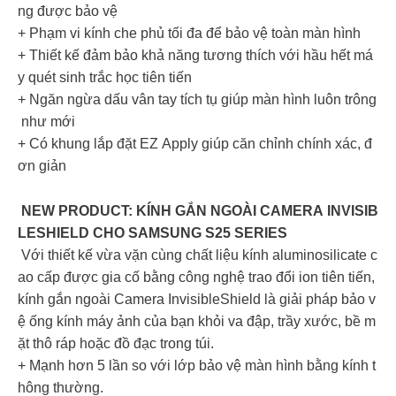
ng được bảo vệ
+ Phạm vi kính che phủ tối đa để bảo vệ toàn màn hình
+ Thiết kế đảm bảo khả năng tương thích với hầu hết má
y quét sinh trắc học tiên tiến
+ Ngăn ngừa dấu vân tay tích tụ giúp màn hình luôn trông
như mới
+ Có khung lắp đặt EZ Apply giúp căn chỉnh chính xác, đ
ơn giản
NEW PRODUCT: KÍNH GẮN NGOÀI CAMERA INVISIB
LESHIELD CHO SAMSUNG S25 SERIES
Với thiết kế vừa vặn cùng chất liệu kính aluminosilicate c
ao cấp được gia cố bằng công nghệ trao đổi ion tiên tiến,
kính gắn ngoài Camera InvisibleShield là giải pháp bảo v
ệ ống kính máy ảnh của bạn khỏi va đập, trầy xước, bề m
ặt thô ráp hoặc đồ đạc trong túi.
+ Mạnh hơn 5 lần so với lớp bảo vệ màn hình bằng kính t
hông thường.