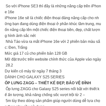
So với iPhone SE3 thì đây là những nâng cấp trên iPhon
e 16e
iPhone 16e sẽ là chiếc điện thoại đáng nâng cấp cho nh
ững bạn đang dùng điện thoại ở phân khúc tầm trung, mu
ốn nâng cấp lên một chiếc điện thoại bền, đẹp, chất lượn
g hình ảnh sắc nét
Nhà Táo vừa ra mắt iPhone 16e với 2 phiên bản màu sắ
c: Đen, Trắng
Mức giá 17 củ cho phiên bản 128 GB
Mở đặt trước trên website chính thức của Apple vào ngày
28.2
Dự kiến có máy từ ngày 7 tháng 3
DÀNH CHO GALAXY S25 SERIES
ỐP LƯNG ZAGG – THIẾT KẾ ĐẸP, BẢO VỆ ĐỈNH
Ốp lưng ZAGG cho Galaxy S25 series nổi bật với thiết k
ế ấn tượng, khả năng chống sốc vượt trội từ 2 –
5m tùy theo dòng sản phẩm giúp người dùng dễ lựa chọ