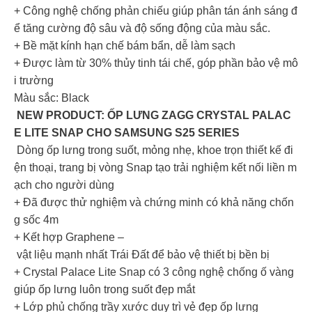
+ Công nghệ chống phản chiếu giúp phân tán ánh sáng đ
ể tăng cường độ sâu và độ sống động của màu sắc.
+ Bề mặt kính hạn chế bám bẩn, dễ làm sạch
+ Được làm từ 30% thủy tinh tái chế, góp phần bảo vệ mô
i trường
Màu sắc: Black
NEW PRODUCT: ỐP LƯNG ZAGG CRYSTAL PALAC
E LITE SNAP CHO SAMSUNG S25 SERIES
Dòng ốp lưng trong suốt, mỏng nhẹ, khoe trọn thiết kế đi
ện thoại, trang bị vòng Snap tạo trải nghiệm kết nối liền m
ạch cho người dùng
+ Đã được thử nghiệm và chứng minh có khả năng chốn
g sốc 4m
+ Kết hợp Graphene –
vật liệu mạnh nhất Trái Đất để bảo vệ thiết bị bền bị
+ Crystal Palace Lite Snap có 3 công nghệ chống ố vàng
giúp ốp lưng luôn trong suốt đẹp mắt
+ Lớp phủ chống trầy xước duy trì vẻ đẹp ốp lưng