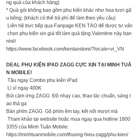
ng quà của khách hàng)
* Quà gói không bao gồm phụ kiện khác như hoa tươi gấ
u bông: (khách có thể trả phí để làm theo yêu cầu)
Liên hệ trực tiếp qua Fanpage KEN TÁO để được tư vấn
chọn phụ kiện xịn giá tốt làm quà tặng Valentine này bạn
nhé!
https://www.facebook.com/kentaostore/?locale=vi_VN
DEAL PHỤ KIỆN IPAD ZAGG CỰC XỊN TẠI MINH TUẤ
N MOBILE!
Tậu ngay Combo phụ kiện iPad
Lì xì ngay 400K
Bút cảm ứng ZAGG Độ nhạy cao, thao tác chuẩn, sáng t
ạo thả ga
Bàn phím ZAGG Gõ phím êm tay, kết nối mượt mà
Tham khảo tại website hoặc mua ngay qua hotline 1800
3355 của Minh Tuấn Mobile:
https://minhtuanmobile.com/thuong-hieu-zagg/phu-kien/