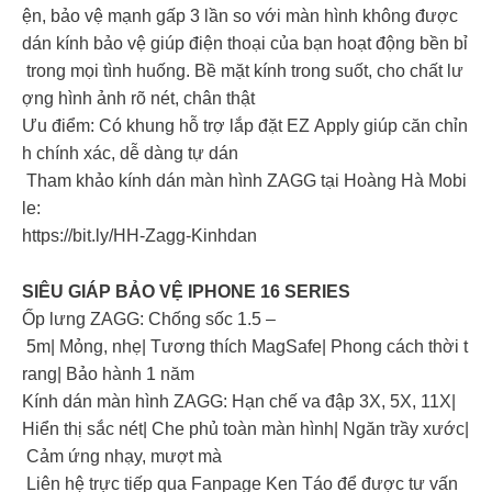
ện, bảo vệ mạnh gấp 3 lần so với màn hình không được
dán kính bảo vệ giúp điện thoại của bạn hoạt động bền bỉ
trong mọi tình huống. Bề mặt kính trong suốt, cho chất lư
ợng hình ảnh rõ nét, chân thật
Ưu điểm: Có khung hỗ trợ lắp đặt EZ Apply giúp căn chỉn
h chính xác, dễ dàng tự dán
Tham khảo kính dán màn hình ZAGG tại Hoàng Hà Mobi
le:
https://bit.ly/HH-Zagg-Kinhdan
SIÊU GIÁP BẢO VỆ IPHONE 16 SERIES
Ốp lưng ZAGG: Chống sốc 1.5 –
5m| Mỏng, nhẹ| Tương thích MagSafe| Phong cách thời t
rang| Bảo hành 1 năm
Kính dán màn hình ZAGG: Hạn chế va đập 3X, 5X, 11X|
Hiển thị sắc nét| Che phủ toàn màn hình| Ngăn trầy xước|
Cảm ứng nhạy, mượt mà
Liên hệ trực tiếp qua Fanpage Ken Táo để được tư vấn