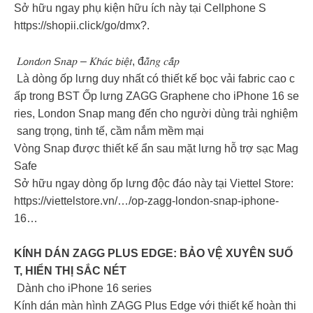
Sở hữu ngay phụ kiện hữu ích này tại Cellphone S
https://shopii.click/go/dmx?.
𝐿𝘰𝑛𝘥𝑜𝘯 𝘚𝑛𝘢𝑝 – 𝐾𝘩𝑎́𝘤 𝘣𝑖𝘦̣̂𝑡, đ𝑎̆̉𝘯𝑔 𝑐𝘢̂́𝑝
Là dòng ốp lưng duy nhất có thiết kế bọc vải fabric cao c
ấp trong BST Ốp lưng ZAGG Graphene cho iPhone 16 se
ries, London Snap mang đến cho người dùng trải nghiệm
sang trọng, tinh tế, cầm nắm mềm mại
Vòng Snap được thiết kế ẩn sau mặt lưng hỗ trợ sạc Mag
Safe
Sở hữu ngay dòng ốp lưng độc đáo này tại Viettel Store:
https://viettelstore.vn/…/op-zagg-london-snap-iphone-
16…
KÍNH DÁN ZAGG PLUS EDGE: BẢO VỆ XUYÊN SUỐ
T, HIỂN THỊ SẮC NÉT
Dành cho iPhone 16 series
Kính dán màn hình ZAGG Plus Edge với thiết kế hoàn thi