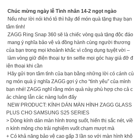
Chúc mừng ngày lễ Tình nhân 14-2 ngọt ngào
Nếu như lời nói khó tỏ thì hãy để món quà tặng thay bạn
tâm tình!
ZAGG Ring Snap 360 sẽ là chiếc vòng quà tặng độc đáo
mang ý nghĩa bảo vệ và đồng hành cùng người thương
của bạn trong mọi khoảnh khắc vì công dụng tuyệt vời –
làm vòng giữ điện thoại tự tin selfie mọi góc hay giá đỡ đ
iện thoại khi cần
Hãy gửi trọn tâm tình của bạn bằng những lời có cánh cù
ng món quà ý nghĩa ZAGG gợi ý cho “tình yêu” của mình
bạn nhé! ZAGG nghĩ rằng món quà này phù hợp cho cả c
ác chàng lẫn các nàng luôn đấy
NEW PRODUCT: KÍNH DÁN MÀN HÌNH ZAGG GLASS
PLUS CHO SAMSUNG S25 SERIES
> Dòng kính dán màn hình trong suốt, hiển thị sắc nét, viề
n kính mỏng cho trải nghiệm vuốt chạm mượt mà
+ Có khả năng bảo vệ cao gấp 3 lần so với màn hình khô