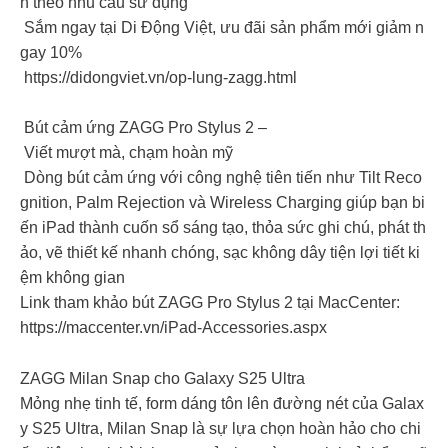
n theo nhu cầu sử dụng
Sắm ngay tại Di Động Việt, ưu đãi sản phẩm mới giảm n
gay 10%
https://didongviet.vn/op-lung-zagg.html
Bút cảm ứng ZAGG Pro Stylus 2 –
Viết mượt mà, chạm hoàn mỹ
Dòng bút cảm ứng với công nghệ tiên tiến như Tilt Reco
gnition, Palm Rejection và Wireless Charging giúp bạn bi
ến iPad thành cuốn sổ sáng tạo, thỏa sức ghi chú, phát th
ảo, vẽ thiết kế nhanh chóng, sạc không dây tiện lợi tiết ki
ệm không gian
Link tham khảo bút ZAGG Pro Stylus 2 tại MacCenter:
https://maccenter.vn/iPad-Accessories.aspx
ZAGG Milan Snap cho Galaxy S25 Ultra
Mỏng nhẹ tinh tế, form dáng tôn lên đường nét của Galax
y S25 Ultra, Milan Snap là sự lựa chọn hoàn hảo cho chi