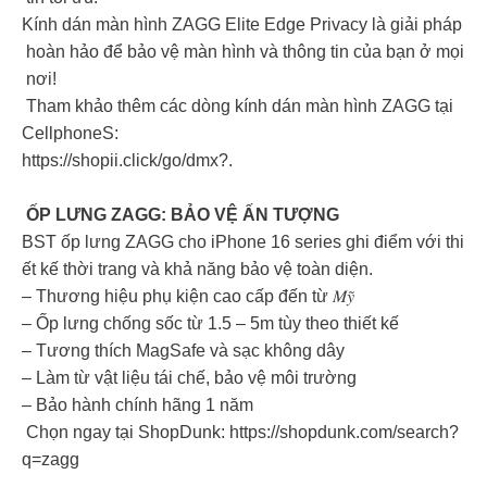
Kính dán màn hình ZAGG Elite Edge Privacy là giải pháp
hoàn hảo để bảo vệ màn hình và thông tin của bạn ở mọi
nơi!
Tham khảo thêm các dòng kính dán màn hình ZAGG tại
CellphoneS:
https://shopii.click/go/dmx?.
ỐP LƯNG ZAGG: BẢO VỆ ẤN TƯỢNG
BST ốp lưng ZAGG cho iPhone 16 series ghi điểm với thi
ết kế thời trang và khả năng bảo vệ toàn diện.
– Thương hiệu phụ kiện cao cấp đến từ 𝑀𝑦̃
– Ốp lưng chống sốc từ 1.5 – 5m tùy theo thiết kế
– Tương thích MagSafe và sạc không dây
– Làm từ vật liệu tái chế, bảo vệ môi trường
– Bảo hành chính hãng 1 năm
Chọn ngay tại ShopDunk: https://shopdunk.com/search?
q=zagg