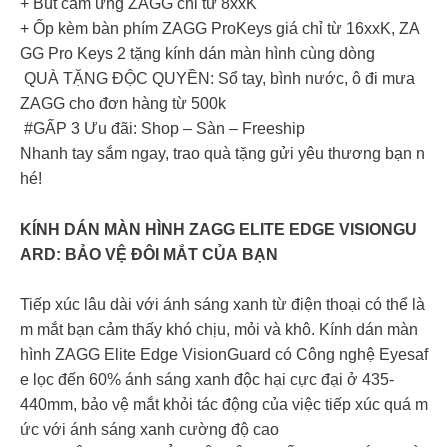
+ Bút cảm ứng ZAGG chỉ từ 8xxK
+ Ốp kèm bàn phím ZAGG ProKeys giá chỉ từ 16xxK, ZA
GG Pro Keys 2 tặng kính dán màn hình cùng dòng
QUÀ TẶNG ĐỘC QUYỀN: Sổ tay, bình nước, ô đi mưa
ZAGG cho đơn hàng từ 500k
#GẤP 3 Ưu đãi: Shop – Sàn – Freeship
Nhanh tay sắm ngay, trao quà tặng gửi yêu thương bạn n
hé!
KÍNH DÁN MÀN HÌNH ZAGG ELITE EDGE VISIONGU
ARD: BẢO VỆ ĐÔI MẮT CỦA BẠN
Tiếp xúc lâu dài với ánh sáng xanh từ điện thoại có thể là
m mắt bạn cảm thấy khó chịu, mỏi và khô. Kính dán màn
hình ZAGG Elite Edge VisionGuard có Công nghệ Eyesaf
e lọc đến 60% ánh sáng xanh độc hại cực đại ở 435-
440mm, bảo vệ mắt khỏi tác động của việc tiếp xúc quá m
ức với ánh sáng xanh cường độ cao