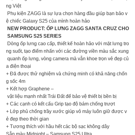
ng Việt
Phụ kiện ZAGG là sự lựa chọn hàng đầu giúp bạn bảo v
ệ chiếc Galaxy S25 của mình hoàn hảo
NEW PRODUCT: ỐP LƯNG ZAGG SANTA CRUZ CHO
SAMSUNG S25 SERIES
Dòng ốp lưng cao cấp, thiết kế hoàn hảo với mặt lưng tro
ng suốt, tạo điểm nhấn với các đường viền màu sắc xung
quanh ốp lưng, vòng camera mà vẫn khoe trọn vẻ đẹp củ
a điện thoại
+ Đã được thử nghiệm và chứng minh có khả năng chốn
g sốc 4m
+ Kết hợp Graphene –
vật liệu mạnh nhất Trái Đất để bảo vệ thiết bị bền bị
+ Các cạnh có kết cấu Grip tạo độ bám chống trượt
+ Lớp phủ chống trầy xước giúp vỏ máy luôn giữ được v
ẻ đẹp theo thời gian
+ Tương thích với hầu hết các bộ sạc không dây
Sẵn màu Midnight – Samsung S25 Ultra