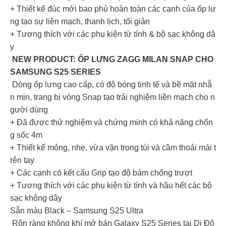
+ Thiết kế đúc mới bao phủ hoàn toàn các cạnh của ốp lư
ng tạo sự liền mạch, thanh lịch, tối giản
+ Tương thích với các phụ kiện từ tính & bộ sạc không dâ
y
NEW PRODUCT: ỐP LƯNG ZAGG MILAN SNAP CHO
SAMSUNG S25 SERIES
Dòng ốp lưng cao cấp, có độ bóng tinh tế và bề mặt nhẵ
n mịn, trang bị vòng Snap tạo trải nghiệm liền mạch cho n
gười dùng
+ Đã được thử nghiệm và chứng minh có khả năng chốn
g sốc 4m
+ Thiết kế mỏng, nhẹ, vừa vặn trong túi và cầm thoải mái t
rên tay
+ Các cạnh có kết cấu Grip tạo độ bám chống trượt
+ Tương thích với các phụ kiện từ tính và hầu hết các bộ
sạc không dây
Sẵn màu Black – Samsung S25 Ultra
Rộn ràng không khí mở bán Galaxy S25 Series tại Di Độ