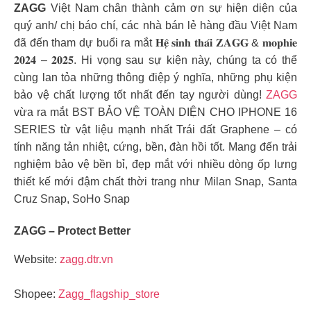
ZAGG
Việt Nam chân thành cảm ơn sự hiện diện của
quý anh/ chị báo chí, các nhà bán lẻ hàng đầu Việt Nam
đã đến tham dự buổi ra mắt 𝐇𝐞̣̂ 𝐬𝐢𝐧𝐡 𝐭𝐡𝐚́𝐢 𝐙𝐀𝐆𝐆 & 𝐦𝐨𝐩𝐡𝐢𝐞
𝟐𝟎𝟐𝟒 – 𝟐𝟎𝟐𝟓. Hi vọng sau sự kiện này, chúng ta có thể
cùng lan tỏa những thông điệp ý nghĩa, những phụ kiện
bảo vệ chất lượng tốt nhất đến tay người dùng!
ZAGG
vừa ra mắt BST BẢO VỆ TOÀN DIỆN CHO IPHONE 16
SERIES từ vật liệu mạnh nhất Trái đất Graphene – có
tính năng tản nhiệt, cứng, bền, đàn hồi tốt. Mang đến trải
nghiệm bảo vệ bền bỉ, đẹp mắt với nhiều dòng ốp lưng
thiết kế mới đậm chất thời trang như Milan Snap, Santa
Cruz Snap, SoHo Snap
ZAGG – Protect Better
Website:
zagg.dtr.vn
Shopee:
Zagg_flagship_store