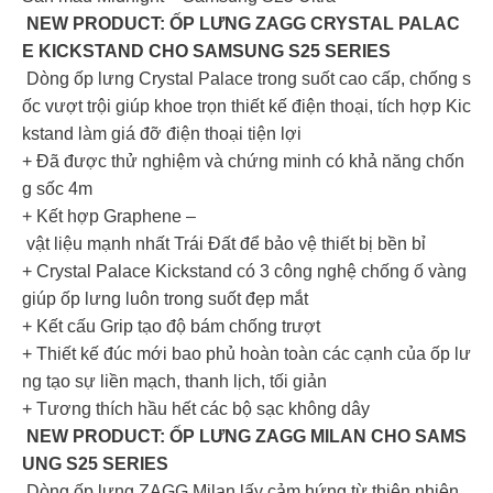
NEW PRODUCT: ỐP LƯNG ZAGG CRYSTAL PALAC
E KICKSTAND CHO SAMSUNG S25 SERIES
Dòng ốp lưng Crystal Palace trong suốt cao cấp, chống s
ốc vượt trội giúp khoe trọn thiết kế điện thoại, tích hợp Kic
kstand làm giá đỡ điện thoại tiện lợi
+ Đã được thử nghiệm và chứng minh có khả năng chốn
g sốc 4m
+ Kết hợp Graphene –
vật liệu mạnh nhất Trái Đất để bảo vệ thiết bị bền bỉ
+ Crystal Palace Kickstand có 3 công nghệ chống ố vàng
giúp ốp lưng luôn trong suốt đẹp mắt
+ Kết cấu Grip tạo độ bám chống trượt
+ Thiết kế đúc mới bao phủ hoàn toàn các cạnh của ốp lư
ng tạo sự liền mạch, thanh lịch, tối giản
+ Tương thích hầu hết các bộ sạc không dây
NEW PRODUCT: ỐP LƯNG ZAGG MILAN CHO SAMS
UNG S25 SERIES
Dòng ốp lưng ZAGG Milan lấy cảm hứng từ thiên nhiên