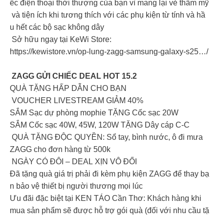
ếc điện thoại thời thượng của bạn vì mang lại vẻ thẩm mỹ
và tiện ích khi tương thích với các phụ kiện từ tính và hầ
u hết các bộ sạc không dây
Sở hữu ngay tại KeWi Store:
https://kewistore.vn/op-lung-zagg-samsung-galaxy-s25…/
ZAGG GỬI CHIẾC DEAL HOT 15.2
QUÀ TẶNG HẤP DẪN CHO BẠN
VOUCHER LIVESTREAM GIẢM 40%
SẮM Sạc dự phòng mophie TẶNG Cốc sạc 20W
SẮM Cốc sạc 40W, 45W, 120W TẶNG Dây cáp C-C
QUÀ TẶNG ĐỘC QUYỀN: Sổ tay, bình nước, ô đi mưa
ZAGG cho đơn hàng từ 500k
NGÀY CÓ ĐÔI – DEAL XỊN VÔ ĐỐI
Đã tặng quà giá trị phải đi kèm phụ kiện ZAGG để thay bạ
n bảo vệ thiết bị người thương mọi lúc
Ưu đãi đặc biệt tại KEN TÁO Cần Thơ: Khách hàng khi
mua sản phẩm sẽ được hỗ trợ gói quà (đối với nhu cầu tặ