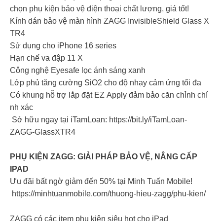
chọn phụ kiện bảo vệ điện thoại chất lượng, giá tốt!
Kính dán bảo vệ màn hình ZAGG InvisibleShield Glass X
TR4
Sử dụng cho iPhone 16 series
Hạn chế va đập 11 X
Công nghệ Eyesafe lọc ánh sáng xanh
Lớp phủ tăng cường SiO2 cho độ nhạy cảm ứng tối đa
Có khung hỗ trợ lắp đặt EZ Apply đảm bảo căn chỉnh chí
nh xác
Sở hữu ngay tại iTamLoan: https://bit.ly/iTamLoan-
ZAGG-GlassXTR4
PHỤ KIỆN ZAGG: GIẢI PHÁP BẢO VỆ, NÂNG CẤP
IPAD
Ưu đãi bất ngờ giảm đến 50% tại Minh Tuấn Mobile!
https://minhtuanmobile.com/thuong-hieu-zagg/phu-kien/
ZAGG có các item phụ kiện siêu hot cho iPad