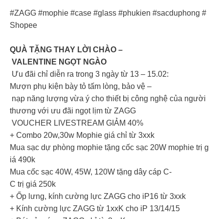
#ZAGG #mophie #case #glass #phukien #sacduphong #
Shopee
QUÀ TẶNG THAY LỜI CHÀO –
VALENTINE NGỌT NGÀO
Ưu đãi chỉ diễn ra trong 3 ngày từ 13 – 15.02:
Mượn phụ kiện bày tỏ tấm lòng, bảo vệ –
nạp năng lượng vừa ý cho thiết bị công nghệ của người
thương với ưu đãi ngọt lịm từ ZAGG
VOUCHER LIVESTREAM GIẢM 40%
+ Combo 20w,30w Mophie giá chỉ từ 3xxk
Mua sạc dự phòng mophie tặng cốc sạc 20W mophie trị g
iá 490k
Mua cốc sạc 40W, 45W, 120W tặng dây cáp C-
C trị giá 250k
+ Ốp lưng, kính cường lực ZAGG cho iP16 từ 3xxk
+ Kính cường lực ZAGG từ 1xxK cho iP 13/14/15