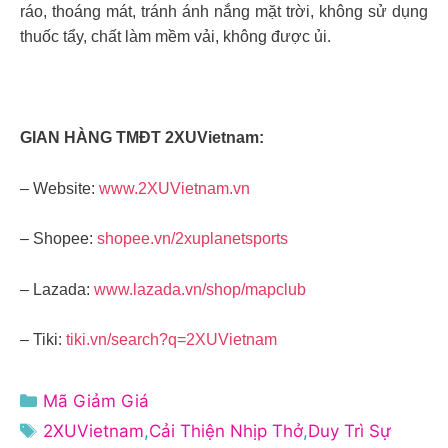
ráo, thoáng mát, tránh ánh nắng mặt trời, không sử dụng
thuốc tẩy, chất làm mềm vải, không được ủi.
GIAN HÀNG TMĐT 2XUVietnam:
– Website:
www.2XUVietnam.vn
– Shopee:
shopee.vn/2xuplanetsports
– Lazada:
www.lazada.vn/shop/mapclub
– Tiki:
tiki.vn/search?q=2XUVietnam
Danh
Mã Giảm Giá
mục
Thẻ
2XUVietnam
,
Cải Thiện Nhịp Thở
,
Duy Trì Sự