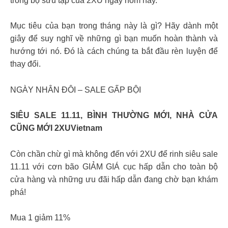
trong bộ sưu tập của 2XU ngay hôm nay.
Mục tiêu của bạn trong tháng này là gì? Hãy dành một
giây để suy nghĩ về những gì bạn muốn hoàn thành và
hướng tới nó. Đó là cách chúng ta bắt đầu rèn luyện để
thay đổi.
NGÀY NHÂN ĐÔI – SALE GẤP BỘI
SIÊU SALE 11.11, BÌNH THƯỜNG MỚI, NHÀ CỬA
CŨNG MỚI 2XUVietnam
Còn chần chừ gì mà không đến với 2XU để rinh siêu sale
11.11 với cơn bão GIẢM GIÁ cục hấp dẫn cho toàn bộ
cửa hàng và những ưu đãi hấp dẫn đang chờ bạn khám
phá!
Mua 1 giảm 11%