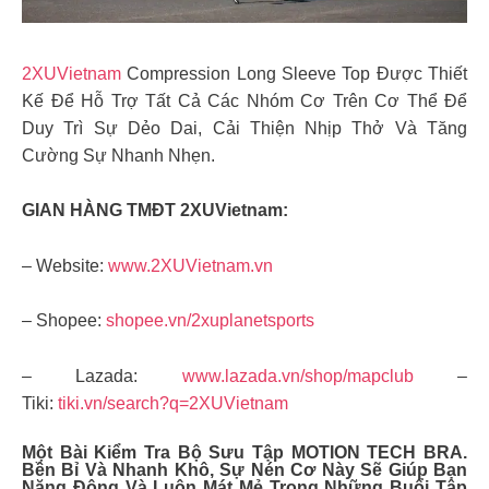
2XUVietnam
Compression Long Sleeve Top Được Thiết
Kế Để Hỗ Trợ Tất Cả Các Nhóm Cơ Trên Cơ Thể Để
Duy Trì Sự Dẻo Dai, Cải Thiện Nhịp Thở Và Tăng
Cường Sự Nhanh Nhẹn.
GIAN HÀNG TMĐT 2XUVietnam:
– Website:
www.2XUVietnam.vn
– Shopee:
shopee.vn/2xuplanetsports
– Lazada:
www.lazada.vn/shop/mapclub
–
Tiki:
tiki.vn/search?q=2XUVietnam
Một Bài Kiểm Tra Bộ Sưu Tập MOTION TECH BRA.
Bền Bỉ Và Nhanh Khô, Sự Nén Cơ Này Sẽ Giúp Bạn
Năng Động Và Luôn Mát Mẻ Trong Những Buổi Tập