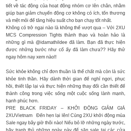
tiết về tác động của hoạt động nhóm cơ lên chân, nhằm
giúp bạn giảm chuyển động cơ không có ích, tổn thương
và mệt mỏi để tăng hiệu suất cho bạn chạy tốt nhất.
Không có trở ngại nào là không thể vượt qua – Với 2XU
MCS Compression Tights thành thạo và hoàn hảo là
những gì mà @idamathildee đã làm. Bạn đã thực hiện
được những bước như cố ấy đã làm chưa?? Hãy thử
ngay hôm nay xem nào!!
Sức khỏe không chỉ đơn thuần là thể chất mà còn là sức
khỏe tinh thần. Hãy dành thời gian để nghỉ ngơi, phục
hồi, thiết lập lại và thực hiện những thay đổi cần thiết để
thành công trong việc sống một cuộc sống lành mạnh,
hạnh phúc hơn.
PRE BLACK FRIDAY – KHỞI ĐỘNG GIẢM GIÁ
2XUVietnam Đến hẹn lại lên! Cùng 2XU khởi động mùa
Sale ngay bây giờ thôi nào! Nếu bỏ lỡ những ngày trước,
hãy tranh thủ những ngày này để săn sale tại các cửa