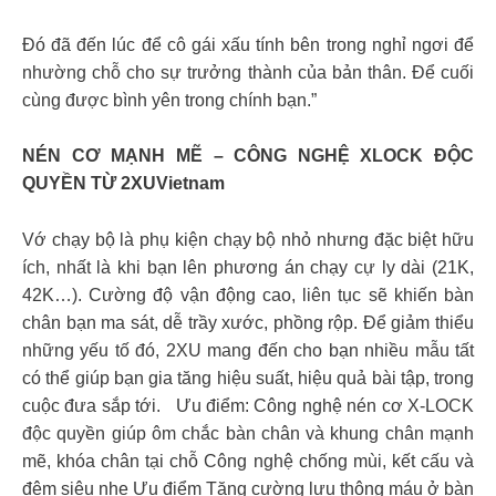
Đó đã đến lúc để cô gái xấu tính bên trong nghỉ ngơi để
nhường chỗ cho sự trưởng thành của bản thân. Để cuối
cùng được bình yên trong chính bạn.”
NÉN CƠ MẠNH MẼ – CÔNG NGHỆ XLOCK ĐỘC
QUYỀN TỪ 2XUVietnam
Vớ chạy bộ là phụ kiện chạy bộ nhỏ nhưng đặc biệt hữu
ích, nhất là khi bạn lên phương án chạy cự ly dài (21K,
42K…). Cường độ vận động cao, liên tục sẽ khiến bàn
chân bạn ma sát, dễ trầy xước, phồng rộp. Để giảm thiểu
những yếu tố đó, 2XU mang đến cho bạn nhiều mẫu tất
có thể giúp bạn gia tăng hiệu suất, hiệu quả bài tập, trong
cuộc đưa sắp tới. Ưu điểm: Công nghệ nén cơ X-LOCK
độc quyền giúp ôm chắc bàn chân và khung chân mạnh
mẽ, khóa chân tại chỗ Công nghệ chống mùi, kết cấu và
đệm siêu nhẹ Ưu điểm Tăng cường lưu thông máu ở bàn