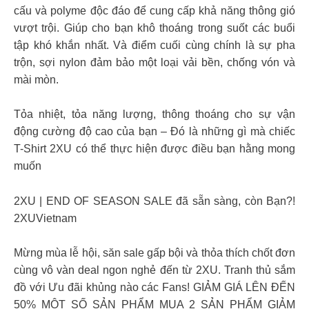
cấu và polyme độc đáo để cung cấp khả năng thông gió
vượt trội. Giúp cho bạn khô thoáng trong suốt các buổi
tập khó khắn nhất. Và điểm cuối cùng chính là sự pha
trộn, sợi nylon đảm bảo một loại vải bền, chống vón và
mài mòn.
Tỏa nhiệt, tỏa năng lượng, thông thoáng cho sự vận
động cường độ cao của bạn – Đó là những gì mà chiếc
T-Shirt 2XU có thể thực hiện được điều bạn hằng mong
muốn
2XU | END OF SEASON SALE đã sẵn sàng, còn Bạn?!
2XUVietnam
Mừng mùa lễ hội, săn sale gấp bội và thỏa thích chốt đơn
cùng vô vàn deal ngon nghẻ đến từ 2XU. Tranh thủ sắm
đồ với Ưu đãi khủng nào các Fans! GIẢM GIÁ LÊN ĐẾN
50% MỘT SỐ SẢN PHẨM MUA 2 SẢN PHẨM GIẢM