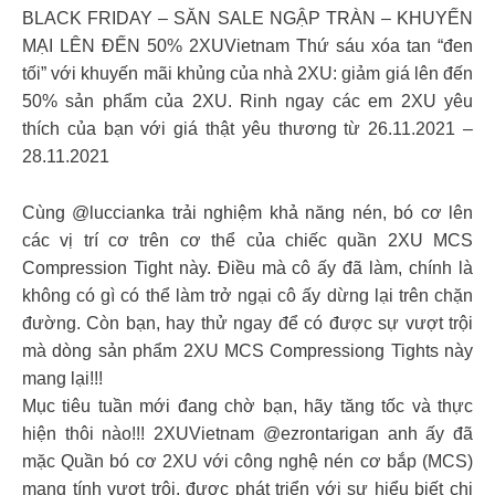
BLACK FRIDAY – SĂN SALE NGẬP TRÀN – KHUYẾN
MẠI LÊN ĐẾN 50% 2XUVietnam Thứ sáu xóa tan “đen
tối” với khuyến mãi khủng của nhà 2XU: giảm giá lên đến
50% sản phẩm của 2XU. Rinh ngay các em 2XU yêu
thích của bạn với giá thật yêu thương từ 26.11.2021 –
28.11.2021
Cùng @luccianka trải nghiệm khả năng nén, bó cơ lên
các vị trí cơ trên cơ thể của chiếc quần 2XU MCS
Compression Tight này. Điều mà cô ấy đã làm, chính là
không có gì có thể làm trở ngại cô ấy dừng lại trên chặn
đường. Còn bạn, hay thử ngay để có được sự vượt trội
mà dòng sản phẩm 2XU MCS Compressiong Tights này
mang lại!!!
Mục tiêu tuần mới đang chờ bạn, hãy tăng tốc và thực
hiện thôi nào!!! 2XUVietnam @ezrontarigan anh ấy đã
mặc Quần bó cơ 2XU với công nghệ nén cơ bắp (MCS)
mang tính vượt trội, được phát triển với sự hiểu biết chi