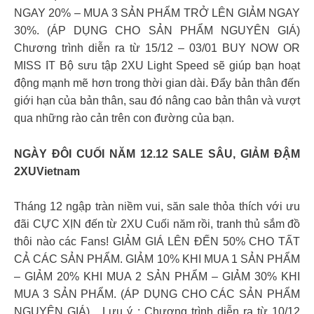
NGAY 20% – MUA 3 SẢN PHẨM TRỞ LÊN GIẢM NGAY
30%. (ÁP DỤNG CHO SẢN PHẨM NGUYÊN GIÁ)
Chương trình diễn ra từ 15/12 – 03/01 BUY NOW OR
MISS IT Bộ sưu tập 2XU Light Speed sẽ giúp bạn hoạt
động mạnh mẽ hơn trong thời gian dài. Đẩy bản thân đến
giới hạn của bản thân, sau đó nâng cao bản thân và vượt
qua những rào cản trên con đường của bạn.
NGÀY ĐÔI CUỐI NĂM 12.12 SALE SÂU, GIẢM ĐẬM
2XUVietnam
Tháng 12 ngập tràn niềm vui, săn sale thỏa thích với ưu
đãi CỰC XỊN đến từ 2XU Cuối năm rồi, tranh thủ sắm đồ
thôi nào các Fans! GIẢM GIÁ LÊN ĐẾN 50% CHO TẤT
CẢ CÁC SẢN PHẨM. GIẢM 10% KHI MUA 1 SẢN PHẨM
– GIẢM 20% KHI MUA 2 SẢN PHẨM – GIẢM 30% KHI
MUA 3 SẢN PHẨM. (ÁP DỤNG CHO CÁC SẢN PHẨM
NGUYÊN GIÁ) Lưu ý : Chương trình diễn ra từ 10/12