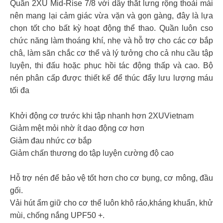
Quần 2XU Mid-Rise 7/8 với dây thắt lưng rộng thoải mái
nên mang lại cảm giác vừa vặn và gọn gàng, đây là lựa
chọn tốt cho bất kỳ hoạt động thể thao. Quần luôn cso
chức năng làm thoáng khí, nhẹ và hỗ trợ cho các cơ bắp
châ, làm săn chắc cơ thể và lý tưởng cho cả nhu cầu tập
luyện, thi đấu hoặc phục hồi tác động thấp và cao. Bộ
nén phân cấp được thiết kế để thúc đẩy lưu lượng máu
tối đa
Khởi động cơ trước khi tập nhanh hơn 2XUVietnam
Giảm mệt mỏi nhờ ít dao động cơ hơn
Giảm đau nhức cơ bắp
Giảm chấn thương do tập luyện cường độ cao
Hỗ trợ nén để bảo vệ tốt hơn cho cơ bụng, cơ mông, đầu
gối.
Vải hút ẩm giữ cho cơ thể luôn khô ráo,kháng khuẩn, khử
mùi, chống nắng UPF50 +.