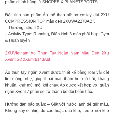
phẩm chính hãng từ SHOPEE X PLANETSPORTS
Đặc tính sản phẩm Áo thể thao nữ bó cơ tay dài 2XU
COMPRESSION TOP màu đen 2XUWA2270ABK
– Thương hiệu: 2XU
– Activity Type: Running, Điền kinh 3 môn phối hợp, Gym
& Huấn luyện
2XUVietnam Áo Thun Tay Ngắn Nam Màu Đen 2Xu
Xvent G2 2Xumr6143Abt
Áo thun tay ngắn Xvent được thiết kế bằng loại vải dệt
lim mỏng, nhẹ, giúp thoải mái, thấm hút mồ hôi, kháng
khuẩn, khử mùi mỗi khi chạy. Áo được kết hợp với quần
ngắn Xvent 7 phân sẽ trở thành bộ đôi hoàn hảo.
Hướng dẫn bảo quản: – Giặt với nước lạnh để giữ màu,
Không sấy ở nhiệt đọ cao hoặc quá khô, treo ở nơi khô