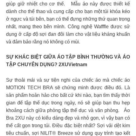
giúp giữ nhiệt cho cơ thể. Mẫu áo này được thiết kế
dành cho thể thao và cung cấp cho bạn một túi khóa kéo
ở ngực và túi bên, bạn có thể đựng những thứ quan trọng
nhất, mang theo bên mình. Công nghệ Wafffle được sử
dụng ở cấp độ sợi đan đôi làm cho vật liệu kháng khuẩn
và đảm bảo rằng nó không có mùi.
SỰ KHÁC BIỆT GIỮA ÁO TẬP BÌNH THƯỜNG VÀ ÁO
TẬP CHUYÊN DỤNG? 2XUVietnam
Sự thoải mái và sự tiện nghi của chiếc áo mà chiếc áo
MOTION TECH BRA sẽ chứng minh được điều đó. Là
sản phẩm hoản hảo cho bất cứ khi nào, bạn tìm thấy thời
gian để tập thể dục trong ngày, nó sẽ giúp bạn thu hẹp
khoảng cách giữa phòng tập thể dục và văn phòng. Áo
Bra 2XU này có kiểu dáng đẹp và nhỏ gọn, vì vậy bạn có
thể cất gọn trong túi. Điều đặc biệt nhất? Sợi vải dệt kim
tiêu chuẩn, sợi NILIT® Breeze sử dụng quy trình tạo kết