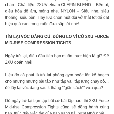
chân Chất liệu: 2XUVietnam OLEFIN BLEND – Bền bỉ,
điều hòa độ ẩm, mỏng nhẹ. NYLON – Siêu nhẹ, siêu
thoáng, siêu bền. Hãy lựa chọn một đôi vớ thật tốt để đạt
hiệu quả cao trong cuộc đưa sắp tới nhé!
TÌM LẠI VÓC DÁNG CŨ, ĐỪNG LO VÌ CÓ 2XU FORCE
MID-RISE COMPRESSION TIGHTS
Ngày trở lại, điều đầu tiên bạn muốn thực hiện là gì? Để
2XU đoán nhé!
Liệu đó có phải là trở lại phòng gym hoặc lên kế hoạch
cho những những bài tập như tập vai, tập lưng,chạy bộ…
để lấy lại vóc dáng sau 4 tháng “”giãn cách”” vừa qua?
Dù ngày trở lại bạn tập bất cứ bài tập nào, thì 2XU Force
Mid-rise Compression Tights cũng sẽ đồng hành cùng
bạn, thúc đẩy việc tập của bạn hăng hái hơn! Nhớ nhé!