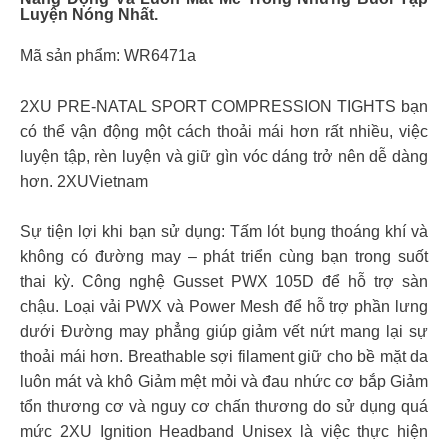
Luyện Nóng Nhất.
Mã sản phẩm: WR6471a
2XU PRE-NATAL SPORT COMPRESSION TIGHTS bạn
có thể vận động một cách thoải mái hơn rất nhiều, việc
luyện tập, rèn luyện và giữ gìn vóc dáng trở nên dễ dàng
hơn. 2XUVietnam
Sự tiện lợi khi bạn sử dụng: Tấm lót bụng thoáng khí và
không có đường may – phát triển cùng bạn trong suốt
thai kỳ. Công nghệ Gusset PWX 105D để hỗ trợ sàn
chậu. Loại vải PWX và Power Mesh để hỗ trợ phần lưng
dưới Đường may phẳng giúp giảm vết nứt mang lại sự
thoải mái hơn. Breathable sợi filament giữ cho bề mặt da
luôn mát và khô Giảm mệt mỏi và đau nhức cơ bắp Giảm
tổn thương cơ và nguy cơ chấn thương do sử dụng quá
mức 2XU Ignition Headband Unisex là việc thực hiện