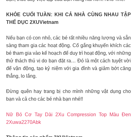
KHỎE CUỐI TUẦN: KHI CẢ NHÀ CÙNG NHAU TẬP
THỂ DỤC 2XUVietnam
Nếu bạn có con nhỏ, các bé rất nhiều năng lượng và sẵn
sàng tham gia các hoạt động. Cố gắng khuyến khích các
bé tham gia vào kế hoạch để duy trì hoạt động, với những
thử thách thú vị do bạn đặt ra… Đó là một cách tuyệt vời
để vận động, tạo kỷ niệm với gia đình và giảm bớt căng
thẳng, lo lắng.
Đừng quên hay trang bị cho mình những vật dụng cho
bạn và cả cho các bé nhà bạn nhé!!
Nữ Bó Cơ Tay Dài 2Xu Compression Top Màu Đen
2Xuwa2270Abk