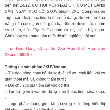
đến hết 14/12. CƠ HỘI MỘT NĂM CHỈ CÓ MỘT LẦN!!!
SĂN NGAY KẺO LỠ 2XUVietnam 2XU Compression
Tight cán đích mục tiêu là điều dễ dàng. Bời vì nhờ khả
năng nén cơ mạnh mẽ, giúp bạn tối ưu được các nhóm
cơ chính, thúc đẩy tối đa nhóm cơ một cách hiệu quả.
Ghé ngay cửa hàng gần nhất để trải nghiệm thôi nào!!!
Túi Đeo Hông Chạy Bộ 2Xu Run Belt Màu Đen
2Xuuq5360Gbk
Thông tin sản phẩm 2XUVietnam
– Túi đeo hông chạy bộ được thiết kế với chất liệu vải co
giãn thoải mái và không thấm nước
– Đai chun co giãn ôm sát vào cơ thể
– Túi đựng vừa vặn để đựng điện thoại, tiền, chìa khóa,
…
– Logo phản quang giúp tăng cường khả năng hiển thị
khi chạy trong điều kiện thiếu sáng