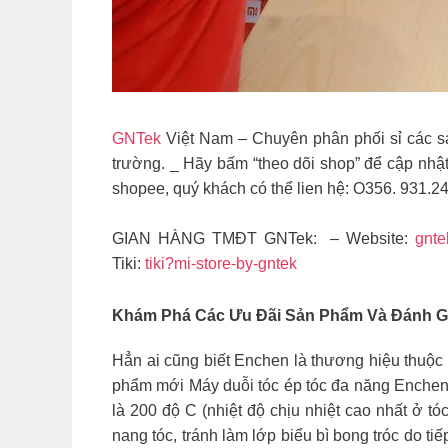
GNTek
Việt Nam – Chuyên phân phối sỉ các sả
trường. _ Hãy bấm “theo dõi shop” để cập nhậ
shopee, quý khách có thể lien hệ: O356. 931.2
GIAN HÀNG TMĐT GNTek: – Website:
gnte
Tiki:
tiki?mi-store-by-gntek
Khám Phá Các Ưu Đãi Sản Phẩm Và Đánh Giá 
Hẳn ai cũng biết Enchen là thương hiệu thuộc 
phẩm mới Máy duỗi tóc ép tóc đa năng Enchen 
là 200 độ C (nhiệt độ chịu nhiệt cao nhất ở t
nang tóc, tránh làm lớp biểu bì bong tróc do ti