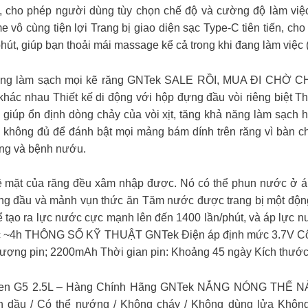
, cho phép người dùng tùy chọn chế độ và cường độ làm việ
vô cùng tiện lợi Trang bị giao diện sạc Type-C tiên tiến, cho
út, giúp bạn thoải mái massage kể cả trong khi đang làm việc (
hàng làm sạch mọi kẽ răng GNTek SALE RỒI, MUA ĐI CHỜ CH
khác nhau Thiết kế di động với hộp đựng đầu vòi riêng biệt T
 giúp ổn định dòng chảy của vòi xịt, tăng khả năng làm sạch 
không đủ để đánh bật mọi mảng bám dính trên răng vì bàn c
ăng và bệnh nướu.
 bề mặt của răng đều xâm nhập được. Nó có thể phun nước ở áp
 cứng đầu và mảnh vụn thức ăn Tăm nước được trang bị một độ
hể tạo ra lực nước cực mạnh lên đến 1400 lần/phút, và áp lực 
an sạc ~4h THÔNG SỐ KỸ THUẬT GNTek Điện áp định mức 3.7V C
lượng pin; 2200mAh Thời gian pin: Khoảng 45 ngày Kích thướ
iven G5 2.5L – Hàng Chính Hãng GNTek NẮNG NÓNG THẾ N
n dầu / Có thể nướng / Không cháy / Không dùng lửa Không