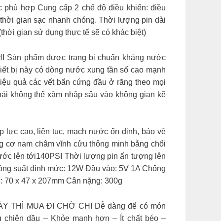
c phù hợp Cung cấp 2 chế độ điều khiển: điều
 thời gian sạc nhanh chóng. Thời lượng pin dài
thời gian sử dụng thực tế sẽ có khác biệt)
I Sản phẩm được trang bị chuẩn kháng nước
hiết bị này có dòng nước xung tần số cao mạnh
hiệu quả các vết bẩn cứng đầu ở răng theo mọi
hải không thể xâm nhập sâu vào không gian kẽ
 lực cao, liên tục, mạch nước ổn định, bảo vệ
ng cơ nam châm vĩnh cửu thông minh bằng chổi
nước lên tới140PSI Thời lượng pin ấn tượng lên
ông suất định mức: 12W Đầu vào: 5V 1A Chống
c: 70 x 47 x 207mm Cân nặng: 300g
ÀY THÌ MUA ĐI CHỜ CHI Dễ dàng để có món
 chiên dầu – Khỏe mạnh hơn – Ít chất béo –