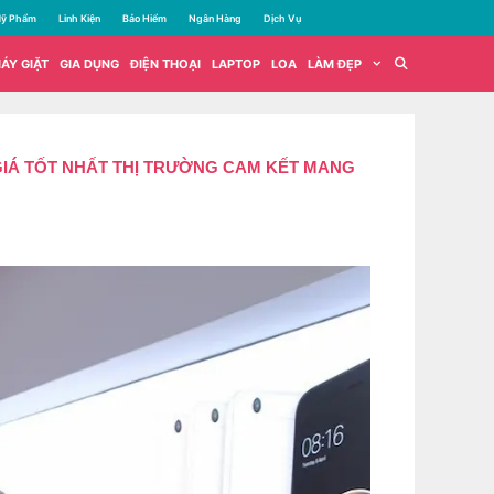
ỹ Phẩm
Linh Kiện
Bảo Hiểm
Ngân Hàng
Dịch Vụ
ÁY GIẶT
GIA DỤNG
ĐIỆN THOẠI
LAPTOP
LOA
LÀM ĐẸP
 GIÁ TỐT NHẤT THỊ TRƯỜNG CAM KẾT MANG