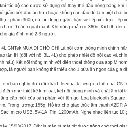
hí tốc độ cao được sử dụng để thay thế dầu nóng bằng khí n
hể giảm bớt dầu ăn hơn hoặc không cần dầu để tạm biệt chất 
 thực phẩm 360o, có tác dụng ngăn chặn sự tiếp xúc trực tiếp
 hơn. 9 cánh quạt mạnh Khí nóng xoắn ốc 360o. Kích thước chỉ
cho gia đình nhỏ 2-3 người.
L, 4L GNTek MUA ĐI CHỜ CHI Là nồi cơm thông minh chính hãn
o tần IH (đối với nồi 3L, 4L) cho phép nhiệt độ nồi cao và c
nh nấu) Kết nối thông minh với điện thoại thông qua app Miho
p, là người bạn không thể thiếu cho 1 bữa ăn ngon của gia đ
hê, em bán nghìn đơn rồi khách feedback cưng xỉu luôn na. GNT
điểm như thiết kế kim loại, kết nối thông minh và chất âm tốt
n nâng cấp mới của sản phẩm với tên gọi Loa bluetooth Square
mm. Trọng lượng: 155g. Hỗ trợ cho giao thức âm thanh A2DP
. Sạc: micro USB, 5V-1A. Pin: 1200mAh. Nghe nhạc liên tục 10
ngày 15/03/2017. Đây là màn ra mắt rất được trông chờ thời gi