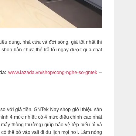
u dùng, nhà cửa và đời sống, giá tốt nhất thị
 shop bận chưa thể trả lời ngay được qua chat
da:
www.lazada.vn/shop/cong-nghe-so-gntek
–
so với giá tiền. GNTek Nay shop giới thiệu sản
ỉnh 4 mức nhiệt: có 4 mức điều chỉnh cao nhất
 máy thông thường) giúp bảo vệ lớp biểu bì và
 có thể bỏ vào vali đi du lịch mọi nơi. Làm nóng