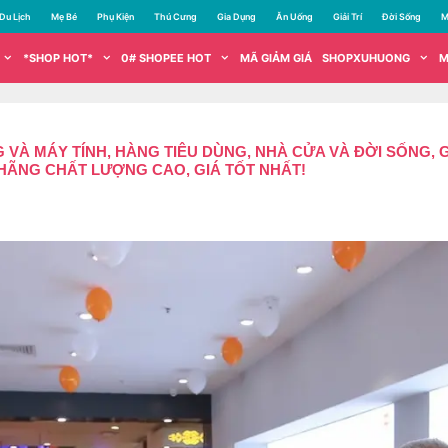
Du Lịch
Mẹ Bé
Phụ Kiện
Thú Cưng
Gia Dụng
Ăn Uống
Giải Trí
Đời Sống
M
*SHOP HOT*
0# SHOPEE HOT
MÃ GIẢM GIÁ
SHOPXUHUONG
M
 VÀ MÁY TÍNH, HÀNG TIÊU DÙNG, NHÀ CỬA VÀ ĐỜI SỐNG,
ÃNG CHẤT LƯỢNG CAO, GIÁ TỐT NHẤT!