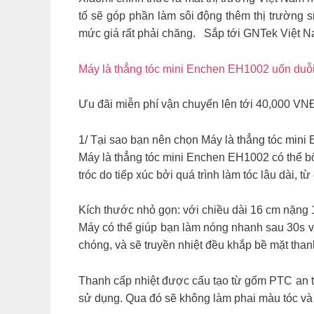
tố sẽ góp phần làm sôi động thêm thị trường s
mức giá rất phải chăng. Sắp tới GNTek Việt N
Máy là thẳng tóc mini Enchen EH1002 uốn duỗi
Ưu đãi miễn phí vận chuyển lên tới 40,000 V
1/ Tại sao bạn nên chọn Máy là thẳng tóc min
Máy là thẳng tóc mini Enchen EH1002 có thể bổ 
tróc do tiếp xúc bởi quá trình làm tóc lâu dài, t
Kích thước nhỏ gọn: với chiều dài 16 cm nặng 15
Máy có thể giúp bạn làm nóng nhanh sau 30s vớ
chóng, và sẽ truyền nhiệt đều khắp bề mặt thanh
Thanh cấp nhiệt được cấu tạo từ gốm PTC an to
sử dụng. Qua đó sẽ không làm phai màu tóc và 