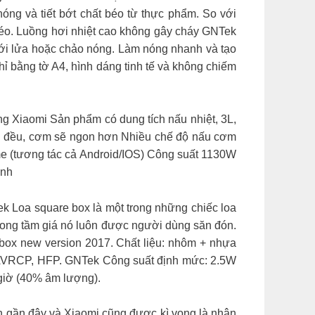
óng và tiết bớt chất béo từ thực phẩm. So với
béo. Luồng hơi nhiệt cao không gây cháy GNTek
 với lửa hoặc chảo nóng. Làm nóng nhanh và tạo
 bằng tờ A4, hình dáng tinh tế và không chiếm
g Xiaomi Sản phẩm có dung tích nấu nhiệt, 3L,
hín đều, cơm sẽ ngon hơn Nhiều chế độ nấu cơm
me (tương tác cả Android/IOS) Công suất 1130W
ình
ek Loa square box là một trong những chiếc loa
 trong tầm giá nó luôn được người dùng săn đón.
 box new version 2017. Chất liệu: nhôm + nhựa
, AVRCP, HFP. GNTek Công suất định mức: 2.5W
 giờ (40% âm lượng).
an gần đây và Xiaomi cũng được kì vọng là nhân