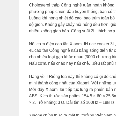
Cholesterol thấp Công nghệ tuần hoàn không k
phương pháp chiên dầu truyền thống, bạn có t
Luồng khí nóng nhiệt độ cao, bao trùm toàn bộ
độ giòn. Không gây cháy mà nóng đều hơn, giòn
nhiều không gian bếp. Công suất 2L, thích hợp 
Nồi cơm điện cao tần Xiaomi IH rice cooker 3
4L cao tần Công nghệ nấu bằng sóng điện từ ca
cho nhiều loại gạo khác nhau (3000 chương trì
Nấu cơm, nấu cháo hay nấu chè…đều rất phù hợ
Hàng về!!! Riêng loa này thì không có gì để c
mini thành công nhất của Xiaomi. Với những ưu 
Mới đây Xiaomi lại tiếp tục tung ra phiên bả
ABS. Kích thước sản phẩm: 154.5 × 60 × 25.5
× 2. Trở kháng: 3 Ω. Dải tần số 100Hz – 18kHz
Xiaomi chính thức ra mắt thị trường Việt Nam 