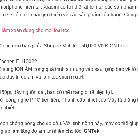
martphone hiện tại. Xiaomi có lợi thế rất lớn từ các sản phẩm 
am sẽ có nhiều bài giới thiệu về các sản phẩm của hãng. Cùng
 làm xoăn dùng cho mọi loại tóc
NĐ cho đơn hàng của Shopee Mall từ 150,000 VNĐ GNTek
i Enchen EH1002?
sung ION ÂM trong quá trình sử dụng vào sâu, giúp bảo vệ lớp 
ừ đó duy trì độ ẩm và làm tóc suôn mượt.
0gr, dây nguồn dài, bạn có thể mang đi rất tiện lợi.
i công nghệ PTC tiên tiến: Thanh cấp nhiệt của Máy là thẳng 
 nhiệt.
àn chống bỏng cho da đầu. Với tính năng này, máy có thể giúp
giúp làm tăng độ ẩm tự nhiên cho tóc.
GNTek