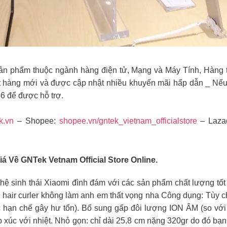
n phẩm thuộc ngành hàng điện tử, Mạng và Máy Tính, Hàng tiê
t hàng mới và được cập nhật nhiều khuyến mãi hấp dẫn _ Nếu
46 để được hỗ trợ.
k.vn
– Shopee:
shopee.vn/gntek_vietnam_officialstore
– Laza
Về GNTek Vetnam Official Store Online.
hệ sinh thái Xiaomi đình đám với các sản phẩm chất lượng tốt 
hair curler không làm anh em thất vọng nha Công dụng: Tùy ch
óc hạn chế gây hư tổn). Bổ sung gấp đôi lượng ION ÂM (so với
ếp xúc với nhiệt. Nhỏ gọn: chỉ dài 25.8 cm nặng 320gr do đó bạn