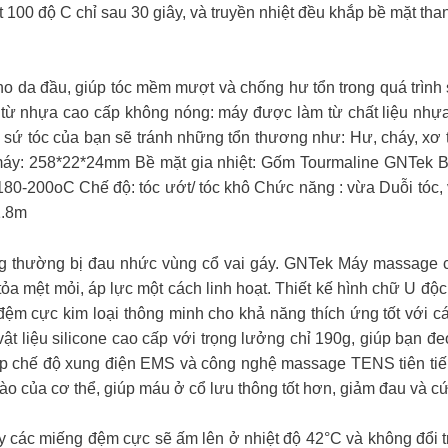
 100 độ C chỉ sau 30 giây, và truyền nhiệt đều khắp bề mặt than
 da đầu, giúp tóc mềm mượt và chống hư tổn trong quá trình
từ nhựa cao cấp không nóng: máy được làm từ chất liệu nhựa c
u sứ tóc của bạn sẽ tránh những tổn thương như: Hư, cháy, xơ
áy: 258*22*24mm Bề mặt gia nhiệt: Gốm Tourmaline GNTek B
80-200oC Chế độ: tóc ướt/ tóc khô Chức năng : vừa Duỗi tóc,
1.8m
òng thường bị đau nhức vùng cổ vai gáy. GNTek Máy massage 
ỏa mệt mỏi, áp lực một cách linh hoạt. Thiết kế hình chữ U độ
 đệm cực kim loại thông minh cho khả năng thích ứng tốt với
ật liệu silicone cao cấp với trọng lưởng chỉ 190g, giúp bạn 
hợp chế độ xung điện EMS và công nghệ massage TENS tiên tiến
 bào của cơ thể, giúp máu ở cổ lưu thông tốt hơn, giảm đau và
y các miếng đệm cực sẽ ấm lên ở nhiệt độ 42°C và không đổi t