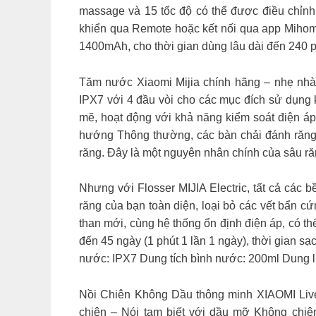
massage và 15 tốc độ có thể được điều chỉnh
khiển qua Remote hoặc kết nối qua app Mihome 
1400mAh, cho thời gian dùng lâu dài đến 240 ph
Tăm nước Xiaomi Mijia chính hãng – nhẹ n
IPX7 với 4 đầu vòi cho các mục đích sử dụng 
mẽ, hoạt động với khả năng kiểm soát điện áp
hướng Thông thường, các bàn chải đánh răng 
răng. Đây là một nguyên nhân chính của sâu r
Nhưng với Flosser MIJIA Electric, tất cả các
răng của bạn toàn diện, loại bỏ các vết bẩn
than mới, cùng hệ thống ổn định điện áp, có t
đến 45 ngày (1 phút 1 lần 1 ngày), thời gi
nước: IPX7 Dung tích bình nước: 200ml Dung 
Nồi Chiên Không Dầu thông minh XIAOMI L
chiên – Nói tạm biết với dầu mỡ Không chiê