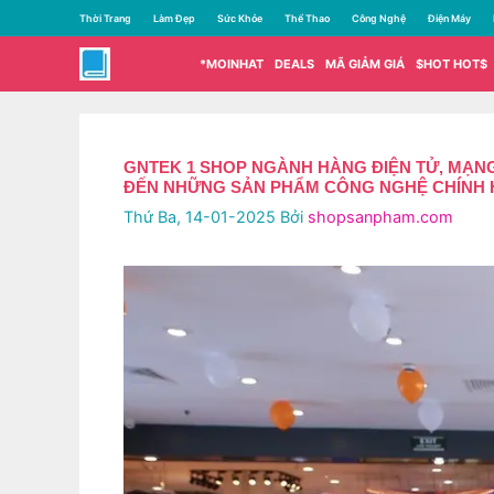
Chuyển
Thời Trang
Làm Đẹp
Sức Khỏe
Thể Thao
Công Nghệ
Điện Máy
đến
nội
*MOINHAT
DEALS
MÃ GIẢM GIÁ
$HOT HOT$
dung
GNTEK 1 SHOP NGÀNH HÀNG ĐIỆN TỬ, MẠNG
ĐẾN NHỮNG SẢN PHẨM CÔNG NGHỆ CHÍNH H
Thứ Ba, 14-01-2025
Bởi
shopsanpham.com