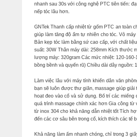
nhanh sau 30s với công nghệ PTC tiên tiến: đạt
nếp tóc lâu hơn.
GNTek Thanh cấp nhiệt từ gốm PTC an toàn cho
giúp làm tăng độ ẩm tự nhiên cho tóc. Vỏ máy 
Bản kẹp tóc làm bằng sứ cao cấp, với chất liệ
suất: 30W Thân máy dài: 258mm Kích thước m
lượng máy: 320gram Các mức nhiệt: 120-160-1
bồng bềnh và quyến rũ) Chiều dài dây nguồn: 
Làm việc lâu với máy tính khiến dân văn ph
bạn sẽ luôn được thư giãn, massage giúp giải t
hoạt đeo vào cổ và sử dụng. Bố trí các miếng
quá trình massage chính xác hơn Gia công từ v
từ inox 304 cho khả năng dẫn nhiệt tốt Tích 
đến các cơ sâu bên trong cổ, kích thích các tế
Khả năng làm ấm nhanh chóng, chỉ trong 3 giâ