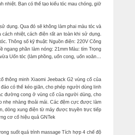
h nhiệt. Bạn có thể tạo kiểu tóc mau chóng, giữ
 sử dụng. Qua đó sẽ không làm phai màu tóc và
ách nhiệt, cách điện rất an toàn khi sử dụng.
 tóc. Thông số kỹ thuật: Nguồn điện: 220V Công
ề ngang phần làm nóng: 21mm Màu: tím Trọng
 vừa Uốn tóc (làm phồng, uốn cong, uốn xoăn…
cổ thông minh Xiaomi Jeeback G2 vùng cổ của
c đáo có thể kéo giãn, cho phép người dùng linh
 các đường cong ở vùng cổ của người dùng, cho
đeo nhẹ nhàng thoải mái. Các đệm cực được làm
, dòng xung điện từ máy được truyền trực tiếp
 cứng cơ cổ hiệu quả GNTek
rong suốt quá trình massage Tích hợp 4 chế độ