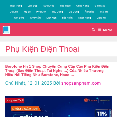
Chuyển
Thời Trang
Làm Đẹp
Sức Khỏe
Thể Thao
Công Nghệ
Điện Máy
đến
Du Lịch
Mẹ Bé
Phụ Kiện
Thú Cưng
Gia Dụng
Ăn Uống
Giải Trí
nội
Đời Sống
Mỹ Phẩm
Linh Kiện
Bảo Hiểm
Ngân Hàng
Dịch Vụ
dung
MENU
Phụ Kiện Điện Thoại
Borofone Hn 1 Shop Chuyên Cung Cấp Các Phụ Kiện Điện
Thoại (Sạc Điện Thoại, Tai Nghe,…) Của Nhiều Thương
Hiệu Nổi Tiếng Như Borofone, Hoco,…
Chủ Nhật, 12-01-2025
Bởi
shopsanpham.com