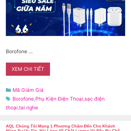
Borofone …
XEM CHI TIẾT
Danh
Mã Giảm Giá
mục
Thẻ
Borofone
,
Phụ Kiện Điện Thoại
,
sạc điện
thoại
,
tai nghe
AQL Chúng Tôi Mang 1 Phương Châm Đến Cho Khách
Hàng Sự Uy Tín, Hài Lòng Về Chất Lượng Và Đầy Đủ Chế