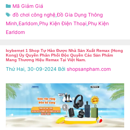
Danh
Mã Giảm Giá
mục
Thẻ
đồ chơi công nghệ
,
Đồ Gia Dụng Thông
Minh
,
Earldom
,
Phụ Kiện Điện Thoại
,
Phụ Kiện
Earldom
Icybernet 1 Shop Tự Hào Được Nhà Sản Xuất Remax (Hong
Kong) Ủy Quyền Phân Phối Độc Quyền Các Sản Phẩm
Mang Thương Hiệu Remax Tại Việt Nam.
Thứ Hai, 30-09-2024
Bởi
shopsanpham.com