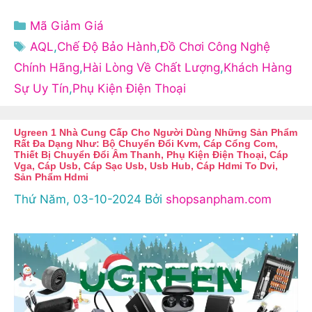
Danh
Mã Giảm Giá
mục
Thẻ
AQL
,
Chế Độ Bảo Hành
,
Đồ Chơi Công Nghệ
Chính Hãng
,
Hài Lòng Về Chất Lượng
,
Khách Hàng
Sự Uy Tín
,
Phụ Kiện Điện Thoại
Ugreen 1 Nhà Cung Cấp Cho Người Dùng Những Sản Phẩm
Rất Đa Dạng Như: Bộ Chuyển Đổi Kvm, Cáp Cổng Com,
Thiết Bị Chuyển Đổi Âm Thanh, Phụ Kiện Điện Thoại, Cáp
Vga, Cáp Usb, Cáp Sạc Usb, Usb Hub, Cáp Hdmi To Dvi,
Sản Phẩm Hdmi
Thứ Năm, 03-10-2024
Bởi
shopsanpham.com