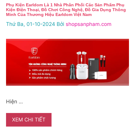
Phụ Kiện Earldom Là 1 Nhà Phân Phối Các Sản Phẩm Phụ
Kiện Điện Thoại, Đồ Chơi Công Nghệ, Đồ Gia Dụng Thông
Minh Của Thương Hiệu Earldom Việt Nam
Thứ Ba, 01-10-2024
Bởi
shopsanpham.com
Hiện …
XEM CHI TIẾT