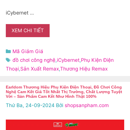
iCybernet …
XEM CHI TIẾT
Danh
Mã Giảm Giá
mục
Thẻ
đồ chơi công nghệ
,
iCybernet
,
Phụ Kiện Điện
Thoại
,
Sản Xuất Remax
,
Thương Hiệu Remax
Earldom Thương Hiệu Phụ Kiện Điện Thoại, Đồ Chơi Công
Nghệ Cam Kết Giá Tốt Nhất Thị Trường, Chất Lượng Tuyệt
Vời – Sản Phẩm Cam Kết Như Hình Thật 100%
Thứ Ba, 24-09-2024
Bởi
shopsanpham.com