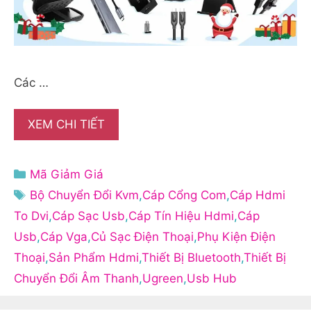
Các …
XEM CHI TIẾT
Danh
Mã Giảm Giá
mục
Thẻ
Bộ Chuyển Đổi Kvm
,
Cáp Cổng Com
,
Cáp Hdmi
To Dvi
,
Cáp Sạc Usb
,
Cáp Tín Hiệu Hdmi
,
Cáp
Usb
,
Cáp Vga
,
Củ Sạc Điện Thoại
,
Phụ Kiện Điện
Thoại
,
Sản Phẩm Hdmi
,
Thiết Bị Bluetooth
,
Thiết Bị
Chuyển Đổi Âm Thanh
,
Ugreen
,
Usb Hub