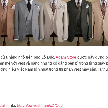
 cửa hàng nhỏ trên phố Lò Đúc.
Adam Store
được gây dựng bởi
am mê với vest và bằng những cố gắng bền bỉ trong từng giây p
ương hiệu Việt Nam lớn nhất trong thị phần vest may sẵn, là th
ial
– Tiki:
tiki.vn/bo-vest-nam/c27566