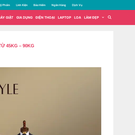
ỹ Phẩm
Linh Kiện
Bảo Hiểm
Ngân Hàng
Dịch Vụ
ÁY GIẶT
GIA DỤNG
ĐIỆN THOẠI
LAPTOP
LOA
LÀM ĐẸP
Ừ 45KG – 90KG