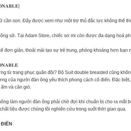
𝐎𝐍𝐀𝐁𝐋𝐄|
cần son. Đây được xem như một trợ thủ đắc lực không thể thiế
ng sở. Tại Adam Store, chiếc sơ mi còn được đa dạng hoá pho
 đơn giản, thoải mái tạo sự trẻ trung, phóng khoáng hơn bạn n
𝐎𝐍𝐀𝐁𝐋𝐄
ứng từ trang phục quân đội? Bộ Suit double breasted cũng không
ợng của người đàn ông yêu thích phong cách cổ điển. Đặc biệt, 
 ấm và cản gió.
ng làm người đàn ông phải chờ đợi khi chuẩn bị cho ra mắt bộ
hất liệu được chúng tôi nghiên cứu trong suốt thời gian qua.
 ĐIỂN