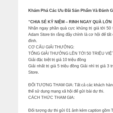
Khám Phá Các Ưu Đãi Sản Phẩm Và Đánh Giá 
“CHIA SẺ KỶ NIỆM – RINH NGAY QUÀ LỚN 
Nhận ngay phần quà cực khủng trị giá tới 50 
Adam Store tin rằng đây chính là cơ hội để tấ
đình.
CƠ CẤU GIẢI THƯỞNG:
TỔNG GIẢI THƯỞNG LÊN TỚI 50 TRIỆU VIỆ
Giải đặc biệt trị giá 10 triệu đồng
Giải nhất trị giá 5 triệu đồng Giải nhì trị giá
Store.
ĐỐI TƯỢNG THAM GIA: Tất cả các khách hàng đã
thể sử dụng mạng xã hội để gửi bài dự thi.
CÁCH THỨC THAM GIA:
Đối tượng dự thi gửi 01 ảnh kèm caption gồ