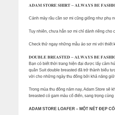
𝐀𝐃𝐀𝐌 𝐒𝐓𝐎𝐑𝐄 𝐒𝐇𝐈𝐑𝐓 – 𝐀𝐋𝐖𝐀𝐘𝐒 𝐁𝐄 𝐅𝐀𝐒𝐇𝐈
Cánh mày râu cần sơ mi cũng giống như phụ nữ 
Tuy nhiên, chưa hẳn sơ mi chỉ dành riêng cho cô
Check thử ngay những mẫu áo sơ mi với thiết kế
𝐃𝐎𝐔𝐁𝐋𝐄 𝐁𝐑𝐄𝐀𝐒𝐓𝐄𝐃 – 𝐀𝐋𝐖𝐀𝐘𝐒 𝐁𝐄 𝐅𝐀𝐒𝐇𝐈
Bạn có biết thời trang hiện đại được lấy cảm h
quân Suit double breasted đã trở thành biểu tư
vời cho những ngày thu đông bởi khả năng giữ
Trong mùa thu đông năm nay, Adam Store sẽ khô
breasted có gam màu cổ điển, sang trọng cùng c
ADAM STORE LOAFER – MỘT NÉT ĐẸP CỔ