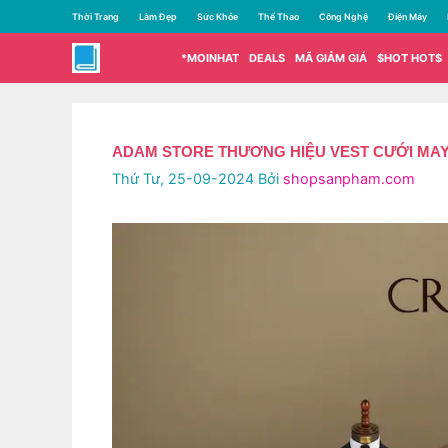
Chuyển
Thời Trang
Làm Đẹp
Sức Khỏe
Thể Thao
Công Nghệ
Điện Máy
đến
nội
*MOINHAT
DEALS
MÃ GIẢM GIÁ
$HOT HOT$
dung
ADAM STORE THƯƠNG HIỆU VEST CƯỚI MAY 
Thứ Tư, 25-09-2024
Bởi
shopsanpham.com