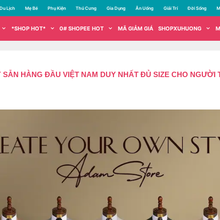
Du Lịch
Mẹ Bé
Phụ Kiện
Thú Cưng
Gia Dụng
Ăn Uống
Giải Trí
Đời Sống
M
*SHOP HOT*
0# SHOPEE HOT
MÃ GIẢM GIÁ
SHOPXUHUONG
M
SẴN HÀNG ĐẦU VIỆT NAM DUY NHẤT ĐỦ SIZE CHO NGƯỜI T