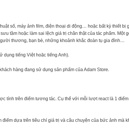
ật số, máy ảnh film, điện thoại di động… hoặc bất kỳ thiết bị 
u tầm hoặc làm sai lệch giá trị chân thật của tác phẩm. Một g
người thương, bạn bè, những khoảnh khắc đoàn tụ gia đình…
ử dụng tiếng Việt hoặc tiếng Anh).
c khách hàng đang sử dụng sản phẩm của Adam Store.
ợc tính trên điểm tương tác. Cụ thể với mỗi lượt react là 1 điể
điểm dựa trên tiêu chí giá trị và câu chuyện của bức ảnh mà k