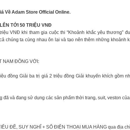
Về Adam Store Official Online.
LÊN TỚI 50 TRIỆU VNĐ
triệu VNĐ khi tham gia cuộc thi “Khoảnh khắc yêu thương” đ
t cả chúng ta cùng nhau ôn lại và tạo nên thêm những khoảnh k
T NAM ĐỒNG VỚI:
 3 triệu đồng Giải ba trị giá 2 triệu đồng Giải khuyến khích gồ
 và đang sử dụng các sản phẩm thời trang, suit, veston của
m TIÊU ĐỀ, SUY NGHĨ + SỐ ĐIỆN THOẠI MUA HÀNG qua địa chỉ