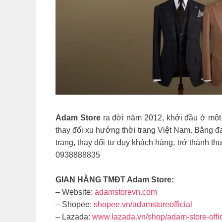
Adam Store
ra đời năm 2012, khởi đầu ở một
thay đổi xu hướng thời trang Việt Nam. Bằng đ
trang, thay đổi tư duy khách hàng, trở thành th
0938888835
GIAN HÀNG TMĐT Adam Store:
– Website:
adamstorevn.com
– Shopee:
shopee.vn/adamstoreofficial
– Lazada:
www.lazada.vn/shop/adam-store-offic