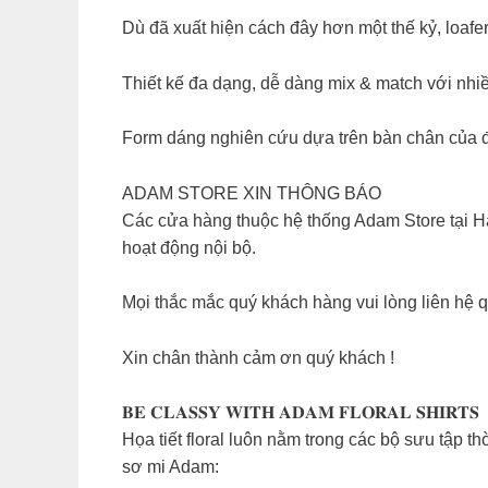
Dù đã xuất hiện cách đây hơn một thế kỷ, loafer
Thiết kế đa dạng, dễ dàng mix & match với nh
Form dáng nghiên cứu dựa trên bàn chân của đà
ADAM STORE XIN THÔNG BÁO
Các cửa hàng thuộc hệ thống Adam Store tại H
hoạt động nội bộ.
Mọi thắc mắc quý khách hàng vui lòng liên hệ q
Xin chân thành cảm ơn quý khách !
𝐁𝐄 𝐂𝐋𝐀𝐒𝐒𝐘 𝐖𝐈𝐓𝐇 𝐀𝐃𝐀𝐌 𝐅𝐋𝐎𝐑𝐀𝐋 𝐒𝐇𝐈𝐑𝐓𝐒
Họa tiết floral luôn nằm trong các bộ sưu tập 
sơ mi Adam: