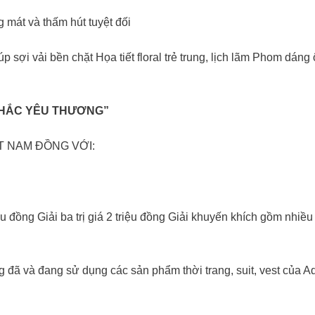
g mát và thấm hút tuyệt đối
iúp sợi vải bền chặt Họa tiết floral trẻ trung, lịch lãm Phom 
KHẮC YÊU THƯƠNG”
T NAM ĐỒNG VỚI:
3 triệu đồng Giải ba trị giá 2 triệu đồng Giải khuyến khích gồm nh
 và đang sử dụng các sản phẩm thời trang, suit, vest của Ad