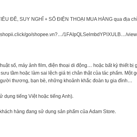
m TIÊU ĐỀ, SUY NGHĨ + SỐ ĐIỆN THOẠI MUA HÀNG qua địa chỉ
tại: shopii.click/go/shopee.vn?…/1FAIpQLSelmbdYPlXULB…/vie
ật số, máy ảnh film, điện thoại di động… hoặc bất kỳ thiết bị 
u tầm hoặc làm sai lệch giá trị chân thật của tác phẩm. Một g
người thương, bạn bè, những khoảnh khắc đoàn tụ gia đình…
ử dụng tiếng Việt hoặc tiếng Anh).
c khách hàng đang sử dụng sản phẩm của Adam Store.