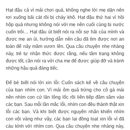
Hạt đậu cả vì mải chơi quá, không nghe lời mẹ dặn nên
rơi xuống bãi cát rồi bị cháy khô. Hạt đậu thứ hai vì hồi
hộp quá nhưng không nói với mẹ nên cuối cùng bị nước
cuốn trôi… Hạt đậu út biết nói ra nỗi sợ hãi của mình và
được mẹ an ủi, hướng dẫn nên cậu đã tìm được nơi an
toàn để nảy mầm vươn lên. Qua câu chuyện nhẹ nhàng
này, trẻ tự nhận thức được rằng, nếu tâm trạng không
được tốt, cần nói ra với cha mẹ để được giúp đỡ và tránh
những hậu quả đáng tiếc.
Để bé biết nói lời xin lỗi: Cuốn sách kể về câu chuyện
của bạn nhím con. Vì mải ôm quả trứng cho cô gà mái
nên nhím con cứ lăn lông lốc rồi liên tiếp đâm sầm vào
các bạn. Sau mỗi lần mắc lỗi, nhím con đều thành thật xin
lỗi các bạn. Và khi biết được nguyên nhân khiến nhím
con vội vàng như vậy, các bạn lại đồng loạt xin lỗi vì đã
cáu kỉnh với nhím con. Qua câu chuyện nhẹ nhàng này,