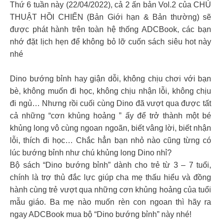
Thứ 6 tuần này (22/04/2022), cả 2 ấn bản Vol.2 của CHÚ
THUẬT HỒI CHIẾN (Bản Giới hạn & Bản thường) sẽ
được phát hành trên toàn hệ thống ADCBook, các bạn
nhớ đặt lịch hẹn để không bỏ lỡ cuốn sách siêu hot này
nhé
Dino bướng bỉnh hay giận dỗi, không chịu chơi với bạn
bè, không muốn đi học, không chịu nhận lỗi, không chịu
đi ngủ… Nhưng rồi cuối cùng Dino đã vượt qua được tất
cả những “cơn khủng hoảng ” ấy để trở thành một bé
khủng long vô cùng ngoan ngoãn, biết vâng lời, biết nhận
lỗi, thích đi học… Chắc hẳn bạn nhỏ nào cũng từng có
lúc bướng bỉnh như chú khủng long Dino nhỉ?
Bộ sách “Dino bướng bỉnh” dành cho trẻ từ 3 – 7 tuổi,
chính là trợ thủ đắc lực giúp cha mẹ thấu hiểu và đồng
hành cùng trẻ vượt qua những cơn khủng hoảng của tuổi
mẫu giáo. Ba mẹ nào muốn rèn con ngoan thì hãy ra
ngay ADCBook mua bộ “Dino bướng bỉnh” này nhé!