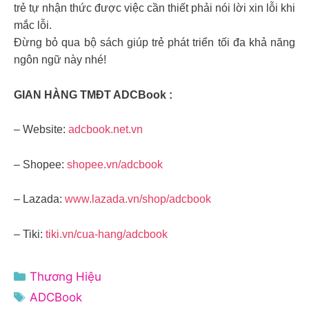
trẻ tự nhận thức được việc cần thiết phải nói lời xin lỗi khi
mắc lỗi.
Đừng bỏ qua bộ sách giúp trẻ phát triển tối đa khả năng
ngôn ngữ này nhé!
GIAN HÀNG TMĐT ADCBook :
– Website:
adcbook.net.vn
– Shopee:
shopee.vn/adcbook
– Lazada:
www.lazada.vn/shop/adcbook
– Tiki:
tiki.vn/cua-hang/adcbook
Danh
Thương Hiệu
mục
Thẻ
ADCBook