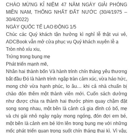
CHÀO MỪNG KỈ NIỆM 47 NĂM NGÀY GIẢI PHÓNG
MIỀN NAM, THỐNG NHẤT ĐẤT NƯỚC (30/4/1975 –
30/4/2022)
NGÀY QUỐC TẾ LAO ĐỘNG 1/5
Chúc các Quý khách tận hưởng kì nghỉ lễ thật vui vẻ,
ADCBook vẫn mở cửa phục vụ Quý khách xuyên lễ ạ
Tròn nhỏ xíu xiu,
Trứng trong bụng mẹ
Phát triển mạnh mẽ,
Nhân hai thành bốn Và hành trình chín tháng yêu thương
bắt đầu Đó là hành trình ngập tràn cảm xúc, vừa háo hức,
mong chờ vừa hạnh phúc, lo âu… khi cả nhà chuẩn bị
chào đón thêm một thành viên mới. Cuốn sách dường
như được chia ra thành hai thước phim quay chậm đặt
song song nhau, một bên là cảnh cả gia đình có bố, mẹ
và chị gái nhỏ ngày ngày mong ngóng, đón đợi em bé,
một bên là cảnh em bé lớn lên trong bụng mẹ với những
mốc phát triển quan trọng suốt chín tháng thai kì. Vì vậy,