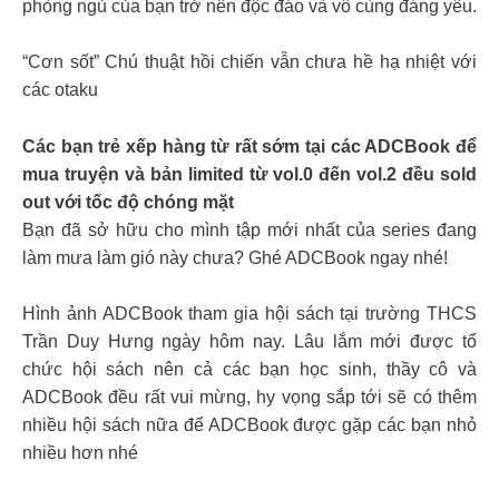
phòng ngủ của bạn trở nên độc đáo và vô cùng đáng yêu.
“Cơn sốt” Chú thuật hồi chiến vẫn chưa hề hạ nhiệt với
các otaku
Các bạn trẻ xếp hàng từ rất sớm tại các ADCBook để
mua truyện và bản limited từ vol.0 đến vol.2 đều sold
out với tốc độ chóng mặt
Bạn đã sở hữu cho mình tập mới nhất của series đang
làm mưa làm gió này chưa? Ghé ADCBook ngay nhé!
Hình ảnh ADCBook tham gia hội sách tại trường THCS
Trần Duy Hưng ngày hôm nay. Lâu lắm mới được tổ
chức hội sách nên cả các bạn học sinh, thầy cô và
ADCBook đều rất vui mừng, hy vọng sắp tới sẽ có thêm
nhiều hội sách nữa để ADCBook được gặp các bạn nhỏ
nhiều hơn nhé