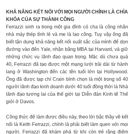
KHẢ NĂNG KẾT NỐI VỚI MỌI NGƯỜI CHÍNH LÀ CHÌA
KHÓA CỦA SỰ THÀNH CÔNG
Ferrazzi sinh ra trong một gia đình có cha là công nhân
nhà máy thép tỉnh lẻ và mẹ là lao công. Tuy vậy ông đã
biết tận dụng khả năng kết nối xuất sắc của mình để dọn
đường vào đến Yale, nhận bằng MBA tại Harvard, và giữ
những chức vụ lãnh đạo quan trọng. Mặc dù chưa quá
40, Ferrazzi đã tạo được một mạng lưới trải dài từ hành
lang ở Washington đến các tên tuổi lớn tại Hollywood.
Ông đã được tạp chí Crain bình chọn là một trong số 40
người lãnh đạo kinh doanh dưới 40 tuổi đồng thời là Nhà
lãnh đạo tương lai của thế giới tại Diễn đàn Kinh tế Thế
giới ở Davos.
Công thức để làm được điều này, theo lời bậc thầy về kết
nối là Keith Ferrazzi, chính là phải biết làm quen với mọi
người. Ferrazzi đã khám phá từ khi còn trẻ rằng điểm