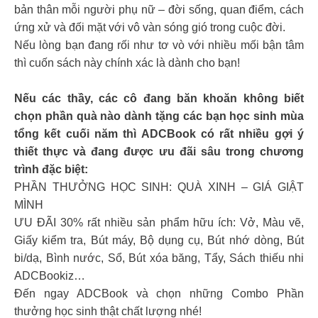
bản thân mỗi người phụ nữ – đời sống, quan điểm, cách
ứng xử và đối mặt với vô vàn sóng gió trong cuộc đời.
Nếu lòng bạn đang rối như tơ vò với nhiều mối bận tâm
thì cuốn sách này chính xác là dành cho bạn!
Nếu các thầy, các cô đang băn khoăn không biết
chọn phần quà nào dành tặng các bạn học sinh mùa
tổng kết cuối năm thì ADCBook có rất nhiều gợi ý
thiết thực và đang được ưu đãi sâu trong chương
trình đặc biệt:
PHẦN THƯỞNG HỌC SINH: QUÀ XINH – GIÁ GIẬT
MÌNH
ƯU ĐÃI 30% rất nhiều sản phẩm hữu ích: Vở, Màu vẽ,
Giấy kiểm tra, Bút máy, Bộ dụng cụ, Bút nhớ dòng, Bút
bi/dạ, Bình nước, Sổ, Bút xóa băng, Tẩy, Sách thiếu nhi
ADCBookiz…
Đến ngay ADCBook và chọn những Combo Phần
thưởng học sinh thật chất lượng nhé!