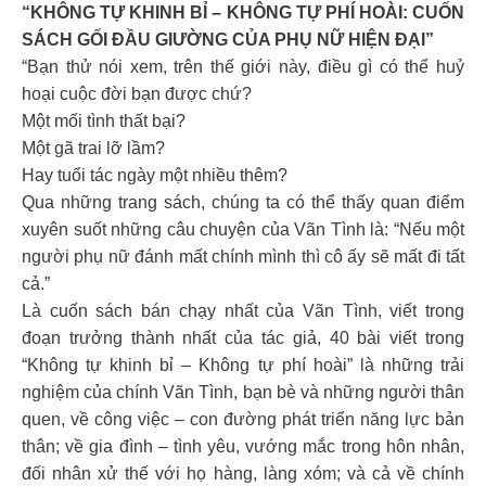
“KHÔNG TỰ KHINH BỈ – KHÔNG TỰ PHÍ HOÀI: CUỐN
SÁCH GỐI ĐẦU GIƯỜNG CỦA PHỤ NỮ HIỆN ĐẠI”
“Bạn thử nói xem, trên thế giới này, điều gì có thể huỷ
hoại cuộc đời bạn được chứ?
Một mối tình thất bại?
Một gã trai lỡ lầm?
Hay tuổi tác ngày một nhiều thêm?
Qua những trang sách, chúng ta có thể thấy quan điểm
xuyên suốt những câu chuyện của Vãn Tình là: “Nếu một
người phụ nữ đánh mất chính mình thì cô ấy sẽ mất đi tất
cả.”
Là cuốn sách bán chạy nhất của Vãn Tình, viết trong
đoạn trưởng thành nhất của tác giả, 40 bài viết trong
“Không tự khinh bỉ – Không tự phí hoài” là những trải
nghiệm của chính Vãn Tình, bạn bè và những người thân
quen, về công việc – con đường phát triển năng lực bản
thân; về gia đình – tình yêu, vướng mắc trong hôn nhân,
đối nhân xử thế với họ hàng, làng xóm; và cả về chính