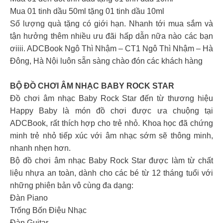
Mua 01 tinh dầu 50ml tặng 01 tinh dầu 10ml
Số lượng quà tặng có giới hạn. Nhanh tới mua sắm và
tận hưởng thêm nhiều ưu đãi hấp dẫn nữa nào các bạn
ơiiii. ADCBook Ngô Thì Nhậm – CT1 Ngô Thì Nhậm – Hà
Đông, Hà Nội luôn sẵn sàng chào đón các khách hàng ️
BỘ ĐỒ CHƠI ÂM NHẠC BABY ROCK STAR
Đồ chơi âm nhạc Baby Rock Star đến từ thương hiệu
Happy Baby là món đồ chơi được ưa chuộng tại
ADCBook, rất thích hợp cho trẻ nhỏ. Khoa học đã chứng
minh trẻ nhỏ tiếp xúc với âm nhạc sớm sẽ thông minh,
nhanh nhẹn hơn.
Bộ đồ chơi âm nhạc Baby Rock Star được làm từ chất
liệu nhựa an toàn, dành cho các bé từ 12 tháng tuổi với
những phiên bản vô cùng đa dạng:
Đàn Piano
Trống Bốn Điệu Nhạc
Đàn Guitar