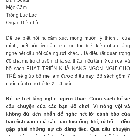
Mộc Cầm
Trống Lục Lạc
Organ Điện Tử
Để trẻ biết nói ra cảm xúc, mong muốn, ý thích… của
mình, biết nói lời cảm ơn, xin lỗi, biết kiên nhẫn lắng
nghe hết câu nói của người khác… là điều rất quan trọng
để cha mẹ trò chuyện, chia sẻ, thấu hiểu tâm lý con cái và
bộ sách PHÁT TRIỂN KHẢ NĂNG NGÔN NGỮ CHO
TRẺ sẽ giúp bố mẹ làm được điều này. Bộ sách gồm 7
cuốn dành cho trẻ từ 2 – 4 tuổi.
Để bé biết lắng nghe người khác: Cuốn sách kể về
câu chuyện của các bạn đồ chơi. Vì nóng vội và
không đủ kiên nhẫn để nghe hết lời cảnh báo của
bạn ếch xanh mà các bạn heo ống, khỉ, rô-bốt… đều
gặp phải những sự cố đáng tiếc. Qua câu chuyện