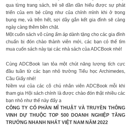
qua từng trang sách, trẻ sẽ dần dần hiểu được sự phát
triển của em bé cũng như của chính mình khi ở trong
bụng mẹ, và trên hết, sợi dây gắn kết gia đình sẽ càng
ngày càng thêm bền chặt.
Một cuốn sách vô cùng ấm áp dành tặng cho các gia đình
chuẩn bị đón chào thành viên mới, các bạn có thể tìm
mua cuốn sách này tại các nhà sách của ADCBook nhé!
Cùng ADCBook lan tỏa một chút năng lượng tích cực
đầu tuần từ các bạn nhỏ trường Tiểu học Archimedes,
Cầu Giấy nhé!
Niềm vui của các cô chú nhân viên ADCBook mỗi khi
tham gia Hội sách chính là được chào đón thật nhiều các
bạn nhỏ như thế này đấy ạ
CÔNG TY CỔ PHẦN MĨ THUẬT VÀ TRUYỀN THÔNG
VINH DỰ THUỘC TOP 500 DOANH NGHIỆP TĂNG
TRƯỞNG NHANH NHẤT VIỆT NAM NĂM 2022