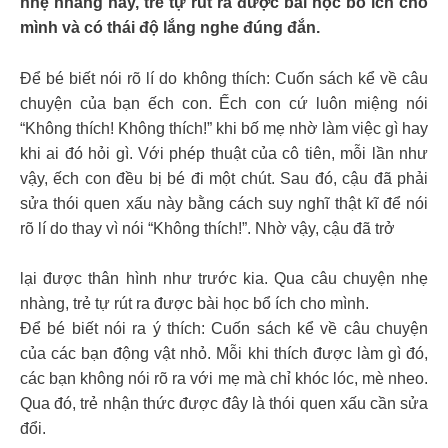
nhẹ nhàng này, trẻ tự rút ra được bài học bổ ích cho
mình và có thái độ lắng nghe đúng đắn.
Để bé biết nói rõ lí do không thích: Cuốn sách kể về câu
chuyện của bạn ếch con. Ếch con cứ luôn miệng nói
“Không thích! Không thích!” khi bố mẹ nhờ làm việc gì hay
khi ai đó hỏi gì. Với phép thuật của cô tiên, mỗi lần như
vậy, ếch con đều bị bé đi một chút. Sau đó, cậu đã phải
sửa thói quen xấu này bằng cách suy nghĩ thật kĩ để nói
rõ lí do thay vì nói “Không thích!”. Nhờ vậy, cậu đã trở
lại được thân hình như trước kia. Qua câu chuyện nhẹ
nhàng, trẻ tự rút ra được bài học bổ ích cho mình.
Để bé biết nói ra ý thích: Cuốn sách kể về câu chuyện
của các bạn động vật nhỏ. Mỗi khi thích được làm gì đó,
các bạn không nói rõ ra với mẹ mà chỉ khóc lóc, mè nheo.
Qua đó, trẻ nhận thức được đây là thói quen xấu cần sửa
đổi.