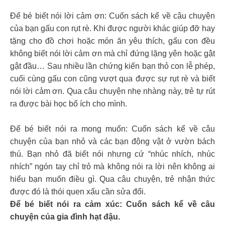
Để bé biết nói lời cảm ơn: Cuốn sách kể về câu chuyện
của bạn gấu con rụt rè. Khi được người khác giúp đỡ hay
tặng cho đồ chơi hoặc món ăn yêu thích, gấu con đều
không biết nói lời cảm ơn mà chỉ đứng lặng yên hoặc gật
gật đầu… Sau nhiều lần chứng kiến bạn thỏ con lễ phép,
cuối cùng gấu con cũng vượt qua được sự rụt rè và biết
nói lời cảm ơn. Qua câu chuyện nhẹ nhàng này, trẻ tự rút
ra được bài học bổ ích cho mình.
Để bé biết nói ra mong muốn: Cuốn sách kể về câu
chuyện của bạn nhỏ và các bạn động vật ở vườn bách
thú. Bạn nhỏ đã biết nói nhưng cứ “nhúc nhích, nhúc
nhích” ngón tay chỉ trỏ mà không nói ra lời nên không ai
hiểu bạn muốn điều gì. Qua câu chuyện, trẻ nhận thức
được đó là thói quen xấu cần sửa đổi.
Để bé biết nói ra cảm xúc: Cuốn sách kể về câu
chuyện của gia đình hạt đậu.