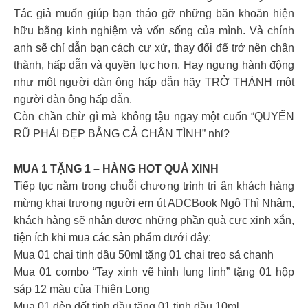
Tác giả muốn giúp bạn tháo gỡ những băn khoăn hiện
hữu bằng kinh nghiệm và vốn sống của mình. Và chính
anh sẽ chỉ dẫn bạn cách cư xử, thay đổi để trở nên chân
thành, hấp dẫn và quyền lực hơn. Hay ngưng hành động
như một người dàn ông hấp dẫn hãy TRỞ THÀNH một
người đàn ông hấp dẫn.
Còn chần chừ gì mà không tậu ngay một cuốn “QUYẾN
RŨ PHÁI ĐẸP BẰNG CẢ CHÂN TÌNH” nhỉ?
MUA 1 TẶNG 1 – HÀNG HOT QUÀ XINH
Tiếp tục nằm trong chuỗi chương trình tri ân khách hàng
mừng khai trương người em út ADCBook Ngô Thì Nhậm,
khách hàng sẽ nhận được những phần quà cực xinh xắn,
tiện ích khi mua các sản phẩm dưới đây:
Mua 01 chai tinh dầu 50ml tặng 01 chai treo sả chanh
Mua 01 combo “Tay xinh vẽ hình lung linh” tặng 01 hộp
sáp 12 màu của Thiên Long
Mua 01 đèn đốt tinh dầu tặng 01 tinh dầu 10ml