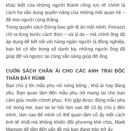
khác biệt của những người thành công rực rỡ chính là
cách họ vận dụng quyền năng của những mối quan hệ –
để mọi người cùng thắng.
Trong quyển sách Đừng bao giờ đi ăn một mình, Ferrazzi
chỉ ra từng bước cách thức – và lý do – mà chính ông đã
áp dụng để kết nối với hàng ngàn người là đồng nghiệp,
bạn bè có tên trong số danh bạ, những người ông đã
giúp đỡ và ngược lại cũng sẵn sàng giúp đỡ ông.
CUỐN SÁCH CHÂN ÁI CHO CÁC ANH TRAI ĐỘC
THÂN ĐÂY RÙIIIII
Bạn chú ý tới mẫu phụ nữ nóng bỏng , khả ái hay đáng
yêu. Bạn quan tâm đến mẫu phụ nữ mang lại cho bạn
cảm giác muốn chinh phục. Khi gặp được đúng mẫu phụ
nữ trong mơ, bạn lại tự hỏi làm sao để cô ấy chú ý đến
mình, làm sao để mình có thể quan tâm cô ấy một cách
tinh tế nhất mà không khiến đối phương khó chịu, Mark
Manson để tâm đến vấn đề mà bạn đang trăn trở ấy.