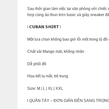
Sau thời gian làm việc tại văn phòng với chiếc
hợp cùng áo thun trơn basic và giày sneaker đã 
l 𝗖𝗨𝗕𝗔𝗡 𝗦𝗛𝗜𝗥𝗧 l
Một lựa chọn không bao giờ lỗi mốt trong tủ đồ 
Chất vải Mango mát, không nhăn
Dễ phối đồ
Họa tiết lạ mắt, trẻ trung
Size: M | L | XL | XXL
l QUẦN TÂY – ĐƠN GIẢN ĐẾN SANG TRỌNG