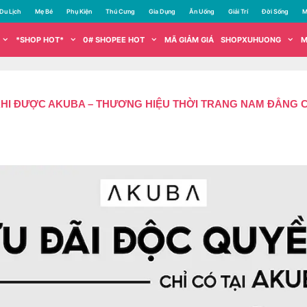
Du Lịch
Mẹ Bé
Phụ Kiện
Thú Cưng
Gia Dụng
Ăn Uống
Giải Trí
Đời Sống
M
*SHOP HOT*
0# SHOPEE HOT
MÃ GIẢM GIÁ
SHOPXUHUONG
M
KHI ĐƯỢC AKUBA – THƯƠNG HIỆU THỜI TRANG NAM ĐẲNG