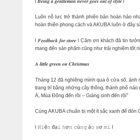
l 𝑩𝒆𝒊𝒏𝒈 𝒂 𝒈𝒆𝒏𝒕𝒍𝒆𝒎𝒂𝒏 𝒏𝒆𝒗𝒆𝒓 𝒈𝒐𝒆𝒔 𝒐𝒖𝒕 𝒐𝒇 𝒔𝒕𝒚𝒍𝒆 l
Luôn nỗ lực trở thành phiên bản hoàn hảo nhấ
hoàn thiện phong cách và AKUBA luôn ở đây s
l 𝑭𝒆𝒆𝒅𝒃𝒂𝒄𝒌 𝒇𝒐𝒓 𝒔𝒕𝒐𝒓𝒆 l Cảm ơn kh
mang đến sản phẩm cũng như trải nghiệm tốt n
𝑨 𝒍𝒊𝒕𝒕𝒍𝒆 𝒈𝒓𝒆𝒆𝒏 𝒐𝒏 𝑪𝒉𝒓𝒊𝒔𝒕𝒎𝒂𝒔
Tháng 12 đã nghiêng mình qua ô cửa sổ, ánh 
trang trí bằng những cây thông, thành phố náo 
À, Mùa Đông đến rồi – Giáng sinh đến rồi”
Cùng AKUBA chuẩn bị một ít sắc xanh để đón 
l 𝙷𝚒ệ𝚗 đạ𝚒 𝚑ơ𝚗 𝚌ù𝚗𝚐 á𝚘 𝚜ơ 𝚖𝚒 l