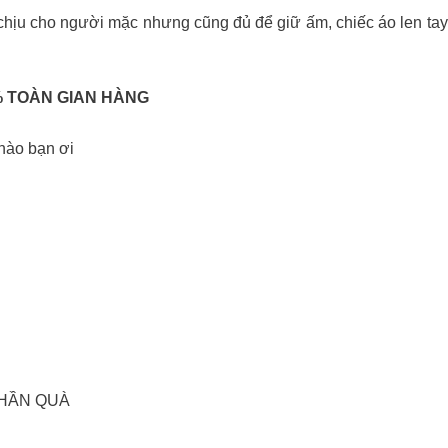
chịu cho người mặc nhưng cũng đủ để giữ ấm, chiếc áo len tay
𝟕𝟎% TOÀN GIAN HÀNG
 nào bạn ơi
1 PHẦN QUÀ