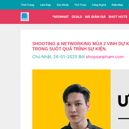
Chuyển
Thời Trang
Làm Đẹp
Sức Khỏe
Thể Thao
Công Nghệ
Điện Máy
đến
nội
*MOINHAT
DEALS
MÃ GIẢM GIÁ
$HOT HOT$
dung
SHOOTING & NETWORKING MÙA 2 VINH DỰ 
TRONG SUỐT QUÁ TRÌNH SỰ KIỆN.
Chủ Nhật, 26-01-2025
Bởi
shopsanpham.com