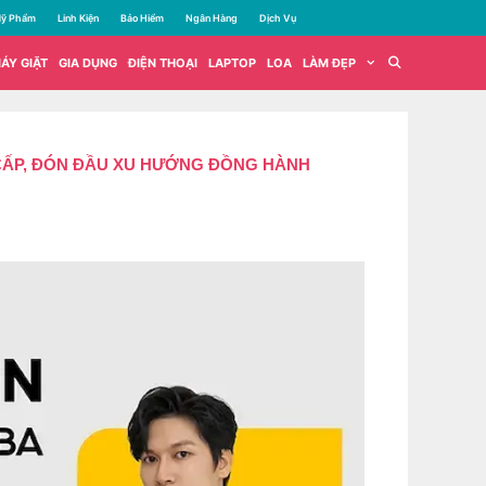
ỹ Phẩm
Linh Kiện
Bảo Hiểm
Ngân Hàng
Dịch Vụ
ÁY GIẶT
GIA DỤNG
ĐIỆN THOẠI
LAPTOP
LOA
LÀM ĐẸP
 CẤP, ĐÓN ĐẦU XU HƯỚNG ĐỒNG HÀNH