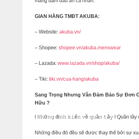
mang đậm dấu ấn cá nhân.
GIAN HÀNG TMĐT AKUBA:
– Website:
akuba.vn/
– Shopee:
shopee.vn/akuba.menswear
– Lazada:
www.lazada.vn/shop/akuba/
– Tiki:
tiki.vn/cua-hang/akuba
Sang Trọng Nhưng Vẫn Đảm Bảo Sự Đơn Gi
Hữu ?
l 𝙽𝚑ữ𝚗𝚐 đị𝚗𝚑 𝚔𝚒ế𝚗 𝚟ề 𝚚𝚞ầ𝚗 𝚝â𝚢 l Q
Những điều đó đều sẽ được thay thế bởi sự xu