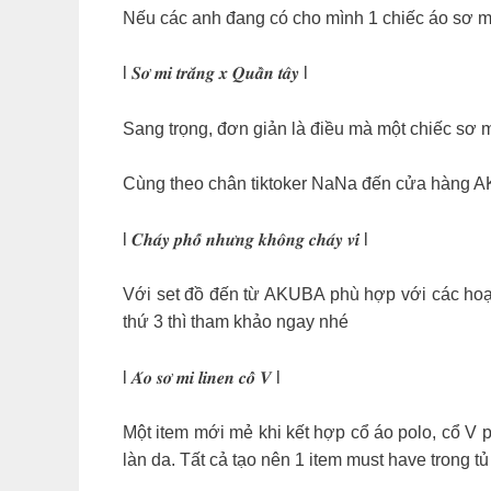
Nếu các anh đang có cho mình 1 chiếc áo sơ mi
l 𝑺𝒐̛ 𝒎𝒊 𝒕𝒓𝒂̆́𝒏𝒈 𝒙 𝑸𝒖𝒂̂̀𝒏 𝒕𝒂̂𝒚 l
Sang trọng, đơn giản là điều mà một chiếc sơ m
Cùng theo chân tiktoker NaNa đến cửa hàng A
l 𝑪𝒉𝒂́𝒚 𝒑𝒉𝒐̂́ 𝒏𝒉𝒖̛𝒏𝒈 𝒌𝒉𝒐̂𝒏𝒈 𝒄𝒉𝒂́𝒚 𝒗𝒊́ l
Với set đồ đến từ AKUBA phù hợp với các hoạt
thứ 3 thì tham khảo ngay nhé
l 𝑨́𝒐 𝒔𝒐̛ 𝒎𝒊 𝒍𝒊𝒏𝒆𝒏 𝒄𝒐̂̉ 𝑽 l
Một item mới mẻ khi kết hợp cổ áo polo, cổ V p
làn da. Tất cả tạo nên 1 item must have trong 