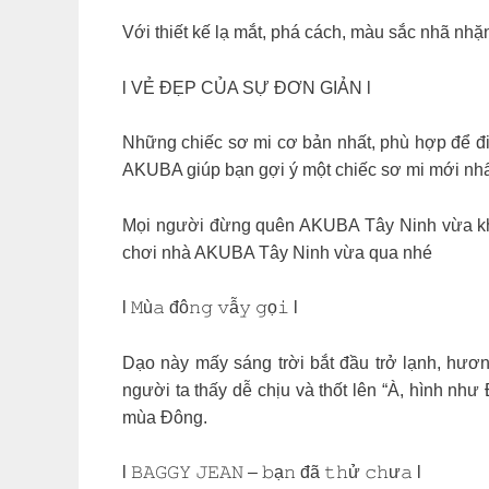
Với thiết kế lạ mắt, phá cách, màu sắc nhã nhặn
l VẺ ĐẸP CỦA SỰ ĐƠN GIẢN l
Những chiếc sơ mi cơ bản nhất, phù hợp để đi l
AKUBA giúp bạn gợi ý một chiếc sơ mi mới nhấ
Mọi người đừng quên AKUBA Tây Ninh vừa khai
chơi nhà AKUBA Tây Ninh vừa qua nhé
l 𝙼ù𝚊 đô𝚗𝚐 𝚟ẫ𝚢 𝚐ọ𝚒 l
Dạo này mấy sáng trời bắt đầu trở lạnh, hương 
người ta thấy dễ chịu và thốt lên “À, hình nh
mùa Đông.
l 𝙱𝙰𝙶𝙶𝚈 𝙹𝙴𝙰𝙽 – 𝚋ạ𝚗 đã 𝚝𝚑ử 𝚌𝚑ư𝚊 l