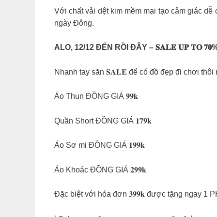
Với chất vải dệt kim mềm mại tạo cảm giác dễ 
ngày Đông.
ALO, 12/12 ĐẾN RỒI ĐÂY – 𝐒𝐀𝐋𝐄 𝐔𝐏 𝐓𝐎 
Nhanh tay săn 𝐒𝐀𝐋𝐄 để có đồ đẹp đi chơi thôi
Áo Thun ĐỒNG GIÁ 𝟗𝟗𝐤
Quần Short ĐỒNG GIÁ 𝟏𝟕𝟗𝐤
Áo Sơ mi ĐỒNG GIÁ 𝟏𝟗𝟗𝐤
Áo Khoác ĐỒNG GIÁ 𝟐𝟗𝟗𝐤
Đặc biệt với hóa đơn 𝟑𝟗𝟗𝐤 được tặng ngay 