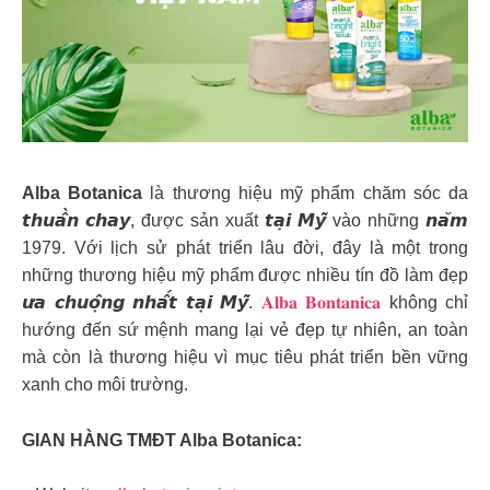
Alba Botanica
là thương hiệu mỹ phẩm chăm sóc da
𝙩𝙝𝙪𝙖̂̀𝙣 𝙘𝙝𝙖𝙮, được sản xuất 𝙩𝙖̣𝙞 𝙈𝙮̃ vào những 𝙣𝙖̆𝙢
1979. Với lịch sử phát triển lâu đời, đây là một trong
những thương hiệu mỹ phẩm được nhiều tín đồ làm đẹp
𝙪̛𝙖 𝙘𝙝𝙪𝙤̣̂𝙣𝙜 𝙣𝙝𝙖̂́𝙩 𝙩𝙖̣𝙞 𝙈𝙮̃.
𝐀𝐥𝐛𝐚 𝐁𝐨𝐧𝐭𝐚𝐧𝐢𝐜𝐚
không chỉ
hướng đến sứ mệnh mang lại vẻ đẹp tự nhiên, an toàn
mà còn là thương hiệu vì mục tiêu phát triển bền vững
xanh cho môi trường.
GIAN HÀNG TMĐT Alba Botanica: