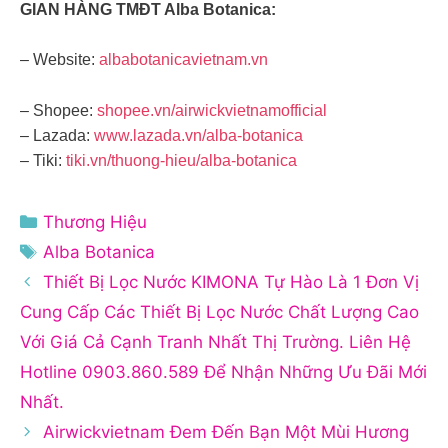
GIAN HÀNG TMĐT Alba Botanica:
– Website:
albabotanicavietnam.vn
– Shopee:
shopee.vn/airwickvietnamofficial
– Lazada:
www.lazada.vn/alba-botanica
– Tiki:
tiki.vn/thuong-hieu/alba-botanica
Danh
Thương Hiệu
mục
Thẻ
Alba Botanica
Thiết Bị Lọc Nước KIMONA Tự Hào Là 1 Đơn Vị
Cung Cấp Các Thiết Bị Lọc Nước Chất Lượng Cao
Với Giá Cả Cạnh Tranh Nhất Thị Trường. Liên Hệ
Hotline 0903.860.589 Để Nhận Những Ưu Đãi Mới
Nhất.
Airwickvietnam Đem Đến Bạn Một Mùi Hương