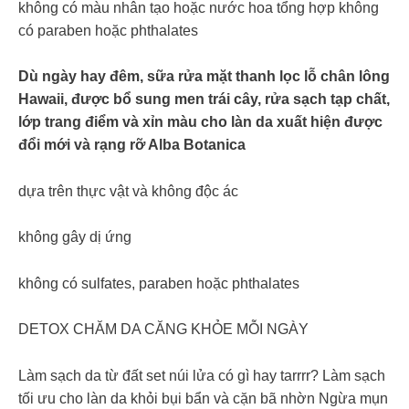
không có màu nhân tạo hoặc nước hoa tổng hợp không
có paraben hoặc phthalates
Dù ngày hay đêm, sữa rửa mặt thanh lọc lỗ chân lông
Hawaii, được bổ sung men trái cây, rửa sạch tạp chất,
lớp trang điểm và xỉn màu cho làn da xuất hiện được
đổi mới và rạng rỡ Alba Botanica
dựa trên thực vật và không độc ác
không gây dị ứng
không có sulfates, paraben hoặc phthalates
DETOX CHĂM DA CĂNG KHỎE MỖI NGÀY
Làm sạch da từ đất set núi lửa có gì hay tarrrr? Làm sạch
tối ưu cho làn da khỏi bụi bẩn và cặn bã nhờn Ngừa mụn