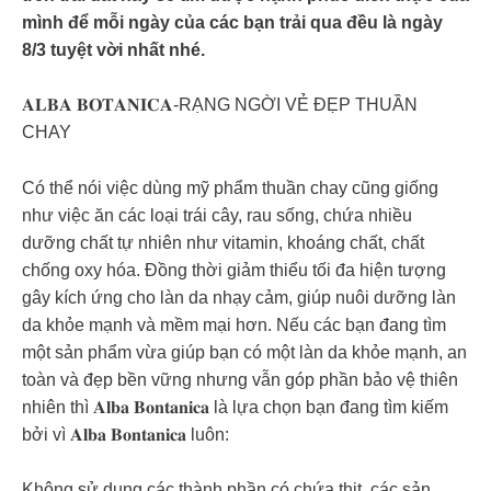
mình để mỗi ngày của các bạn trải qua đều là ngày
8/3 tuyệt vời nhất nhé.
𝐀𝐋𝐁𝐀 𝐁𝐎𝐓𝐀𝐍𝐈𝐂𝐀-RẠNG NGỜI VẺ ĐẸP THUẦN
CHAY
Có thể nói việc dùng mỹ phẩm thuần chay cũng giống
như việc ăn các loại trái cây, rau sống, chứa nhiều
dưỡng chất tự nhiên như vitamin, khoáng chất, chất
chống oxy hóa. Đồng thời giảm thiểu tối đa hiện tượng
gây kích ứng cho làn da nhạy cảm, giúp nuôi dưỡng làn
da khỏe mạnh và mềm mại hơn. Nếu các bạn đang tìm
một sản phẩm vừa giúp bạn có một làn da khỏe mạnh, an
toàn và đẹp bền vững nhưng vẫn góp phần bảo vệ thiên
nhiên thì 𝐀𝐥𝐛𝐚 𝐁𝐨𝐧𝐭𝐚𝐧𝐢𝐜𝐚 là lựa chọn bạn đang tìm kiếm
bởi vì 𝐀𝐥𝐛𝐚 𝐁𝐨𝐧𝐭𝐚𝐧𝐢𝐜𝐚 luôn:
Không sử dụng các thành phần có chứa thịt, các sản