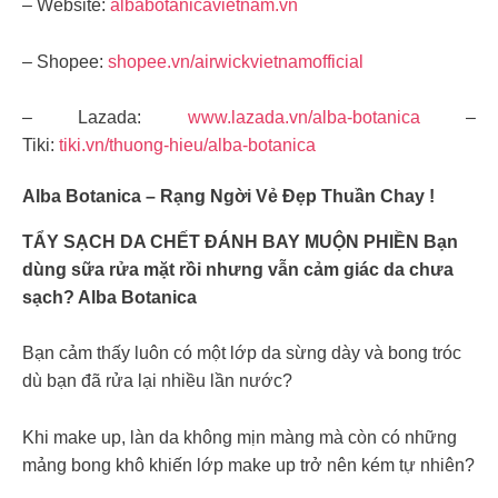
– Website:
albabotanicavietnam.vn
– Shopee:
shopee.vn/airwickvietnamofficial
– Lazada:
www.lazada.vn/alba-botanica
–
Tiki:
tiki.vn/thuong-hieu/alba-botanica
Alba Botanica – Rạng Ngời Vẻ Đẹp Thuần Chay !
TẨY SẠCH DA CHẾT ĐÁNH BAY MUỘN PHIỀN Bạn
dùng sữa rửa mặt rồi nhưng vẫn cảm giác da chưa
sạch? Alba Botanica
Bạn cảm thấy luôn có một lớp da sừng dày và bong tróc
dù bạn đã rửa lại nhiều lần nước?
Khi make up, làn da không mịn màng mà còn có những
mảng bong khô khiến lớp make up trở nên kém tự nhiên?