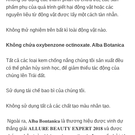
phẩm phụ của quá trình giết hại động vật hoặc các
nguyên liệu từ động vật được lấy một cách tàn nhẫn.
Không thử nghiệm trên bất kì loài động vật nào.
Không chứa oxybenzone octinoxate. Alba Botanica
Tất cả các loại kem chống nắng chúng tôi sản xuất đều
có thể phân hủy sinh học, để giảm thiểu tác động của
chúng lên Trái đất.
Sử dụng tái chế bao bì của chúng tôi.
Không sử dụng tất cả các chất tạo màu nhân tạo.
️ Ngoài ra, 𝐀𝐥𝐛𝐚 𝐁𝐨𝐧𝐭𝐚𝐧𝐢𝐜𝐚 là thương hiệu được vinh dự
thắng giải 𝐀𝐋𝐋𝐔𝐑𝐄 𝐁𝐄𝐀𝐔𝐓𝐘 𝐄𝐗𝐏𝐄𝐑𝐓 𝟐𝟎𝟏𝟖 và được