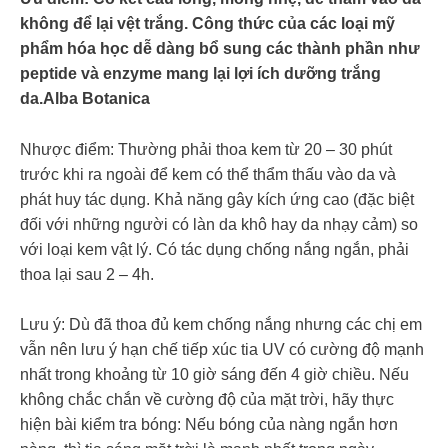
không để lại vệt trắng. Công thức của các loại mỹ
phẩm hóa học dễ dàng bổ sung các thành phần như
peptide và enzyme mang lại lợi ích dưỡng trắng
da.Alba Botanica
Nhược điểm: Thường phải thoa kem từ 20 – 30 phút
trước khi ra ngoài để kem có thể thẩm thấu vào da và
phát huy tác dụng. Khả năng gây kích ứng cao (đặc biệt
đối với những người có làn da khô hay da nhạy cảm) so
với loại kem vật lý. Có tác dụng chống nắng ngắn, phải
thoa lại sau 2 – 4h.
Lưu ý: Dù đã thoa đủ kem chống nắng nhưng các chị em
vẫn nên lưu ý hạn chế tiếp xúc tia UV có cường độ mạnh
nhất trong khoảng từ 10 giờ sáng đến 4 giờ chiều. Nếu
không chắc chắn về cường độ của mặt trời, hãy thực
hiện bài kiểm tra bóng: Nếu bóng của nàng ngắn hơn