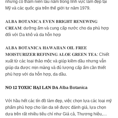
nhưng có thâm niên lâu năm trong lĩnh vực làm đẹp tại
Mỹ và các quốc gia trên thế giới tư năm 1979.
𝐀𝐋𝐁𝐀 𝐁𝐎𝐓𝐀𝐍𝐈𝐂𝐀 𝐄𝐕𝐄𝐍 𝐁𝐑𝐈𝐆𝐇𝐓 𝐑𝐄𝐍𝐄𝐖𝐈𝐍𝐆
𝐂𝐑𝐄𝐀𝐌: dưỡng ẩm và cung cấp nước cho da phù hợp
đối với Da khô và da hỗn hợp
𝐀𝐋𝐁𝐀 𝐁𝐎𝐓𝐀𝐍𝐈𝐂𝐀 𝐇𝐀𝐖𝐀𝐈𝐈𝐀𝐍 𝐎𝐈𝐋 𝐅𝐑𝐄𝐄
𝐌𝐎𝐈𝐒𝐓𝐔𝐑𝐈𝐙𝐄𝐑 𝐑𝐄𝐅𝐈𝐍𝐈𝐍𝐆 𝐀𝐋𝐎𝐄 𝐆𝐑𝐄𝐄𝐍 𝐓𝐄𝐀: Chiết
xuất từ các loại thảo mộc và giúp kiềm dầu nhưng vẫn
giúp da được mịn màng và đủ lượng cấp ẩm cần thiết
phù hợp với da hỗn hợp, da dầu.
𝐍𝐎 𝟏𝟐 𝐓𝐎𝐗𝐈𝐂 𝐇𝐀̣𝐈 𝐋𝐀̀𝐍 𝐃𝐀 Alba Botanica
Với hầu hết các tín đồ làm đẹp, việc chọn lựa các loại mỹ
phẩm phù hợp cho làn da sẽ được đánh giá, lựa chọn
dựa trên rất nhiều tiêu chí như Giá cả, Thương hiệu,…