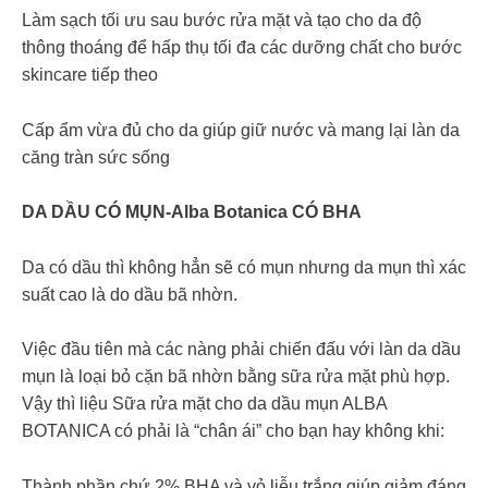
Làm sạch tối ưu sau bước rửa mặt và tạo cho da độ
thông thoáng để hấp thụ tối đa các dưỡng chất cho bước
skincare tiếp theo
Cấp ẩm vừa đủ cho da giúp giữ nước và mang lại làn da
căng tràn sức sống
DA DẦU CÓ MỤN-Alba Botanica CÓ BHA
Da có dầu thì không hẳn sẽ có mụn nhưng da mụn thì xác
suất cao là do dầu bã nhờn.
Việc đầu tiên mà các nàng phải chiến đấu với làn da dầu
mụn là loại bỏ cặn bã nhờn bằng sữa rửa mặt phù hợp.
Vậy thì liệu Sữa rửa mặt cho da dầu mụn ALBA
BOTANICA có phải là “chân ái” cho bạn hay không khi:
Thành phần chứ 2% BHA và vỏ liễu trắng giúp giảm đáng