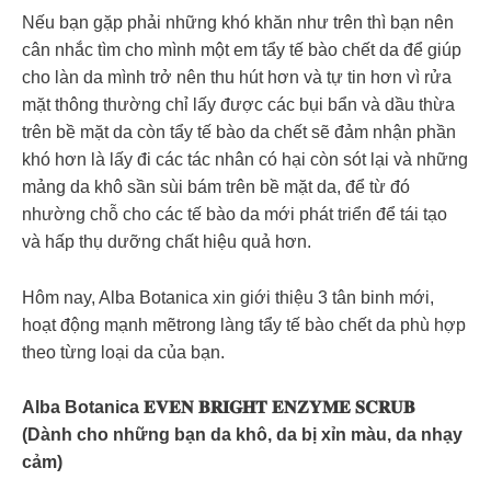
Nếu bạn gặp phải những khó khăn như trên thì bạn nên
cân nhắc tìm cho mình một em tẩy tế bào chết da để giúp
cho làn da mình trở nên thu hút hơn và tự tin hơn vì rửa
mặt thông thường chỉ lấy được các bụi bẩn và dầu thừa
trên bề mặt da còn tẩy tế bào da chết sẽ đảm nhận phần
khó hơn là lấy đi các tác nhân có hại còn sót lại và những
mảng da khô sần sùi bám trên bề mặt da, để từ đó
nhường chỗ cho các tế bào da mới phát triển để tái tạo
và hấp thụ dưỡng chất hiệu quả hơn.
Hôm nay, Alba Botanica xin giới thiệu 3 tân binh mới,
hoạt động mạnh mẽtrong làng tẩy tế bào chết da phù hợp
theo từng loại da của bạn.
Alba Botanica 𝐄𝐕𝐄𝐍 𝐁𝐑𝐈𝐆𝐇𝐓 𝐄𝐍𝐙𝐘𝐌𝐄 𝐒𝐂𝐑𝐔𝐁
(Dành cho những bạn da khô, da bị xỉn màu, da nhạy
cảm)