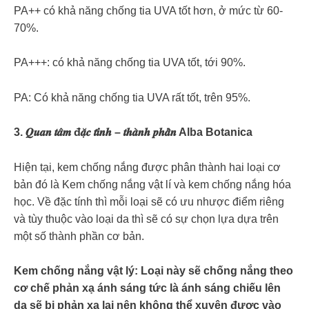
PA++ có khả năng chống tia UVA tốt hơn, ở mức từ 60-
70%.
PA+++: có khả năng chống tia UVA tốt, tới 90%.
PA: Có khả năng chống tia UVA rất tốt, trên 95%.
3. 𝑸𝒖𝒂𝒏 𝒕𝒂̂𝒎 đ𝒂̣̆𝒄 𝒕𝒊́𝒏𝒉 – 𝒕𝒉𝒂̀𝒏𝒉 𝒑𝒉𝒂̂̀𝒏 Alba Botanica
Hiện tại, kem chống nắng được phân thành hai loại cơ
bản đó là Kem chống nắng vật lí và kem chống nắng hóa
học. Về đặc tính thì mỗi loại sẽ có ưu nhược điểm riêng
và tùy thuộc vào loại da thì sẽ có sự chọn lựa dựa trên
một số thành phần cơ bản.
Kem chống nắng vật lý: Loại này sẽ chống nắng theo
cơ chế phản xạ ánh sáng tức là ánh sáng chiếu lên
da sẽ bị phản xạ lại nên không thể xuyên được vào