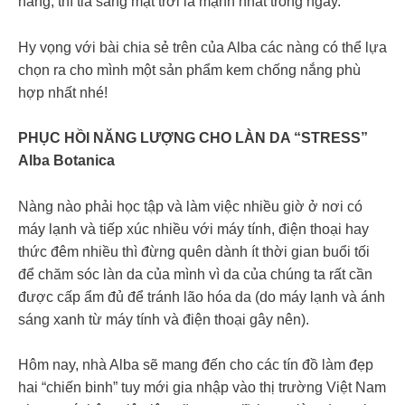
nàng, thì tia sáng mặt trời là mạnh nhất trong ngày.
Hy vọng với bài chia sẻ trên của Alba các nàng có thể lựa
chọn ra cho mình một sản phẩm kem chống nắng phù
hợp nhất nhé!
PHỤC HỒI NĂNG LƯỢNG CHO LÀN DA “STRESS”
Alba Botanica
Nàng nào phải học tập và làm việc nhiều giờ ở nơi có
máy lạnh và tiếp xúc nhiều với máy tính, điện thoại hay
thức đêm nhiều thì đừng quên dành ít thời gian buổi tối
để chăm sóc làn da của mình vì da của chúng ta rất cần
được cấp ẩm đủ để tránh lão hóa da (do máy lạnh và ánh
sáng xanh từ máy tính và điện thoại gây nên).
Hôm nay, nhà Alba sẽ mang đến cho các tín đồ làm đẹp
hai “chiến binh” tuy mới gia nhập vào thị trường Việt Nam