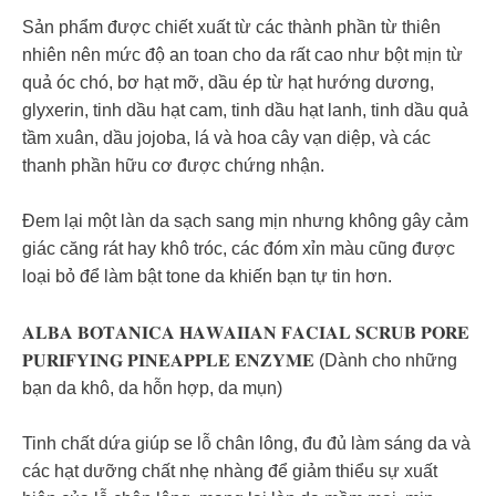
Sản phẩm được chiết xuất từ các thành phần từ thiên
nhiên nên mức độ an toan cho da rất cao như bột mịn từ
quả óc chó, bơ hạt mỡ, dầu ép từ hạt hướng dương,
glyxerin, tinh dầu hạt cam, tinh dầu hạt lanh, tinh dầu quả
tầm xuân, dầu jojoba, lá và hoa cây vạn diệp, và các
thanh phần hữu cơ được chứng nhận.
Đem lại một làn da sạch sang mịn nhưng không gây cảm
giác căng rát hay khô tróc, các đóm xỉn màu cũng được
loại bỏ để làm bật tone da khiến bạn tự tin hơn.
𝐀𝐋𝐁𝐀 𝐁𝐎𝐓𝐀𝐍𝐈𝐂𝐀 𝐇𝐀𝐖𝐀𝐈𝐈𝐀𝐍 𝐅𝐀𝐂𝐈𝐀𝐋 𝐒𝐂𝐑𝐔𝐁 𝐏𝐎𝐑𝐄
𝐏𝐔𝐑𝐈𝐅𝐘𝐈𝐍𝐆 𝐏𝐈𝐍𝐄𝐀𝐏𝐏𝐋𝐄 𝐄𝐍𝐙𝐘𝐌𝐄 (Dành cho những
bạn da khô, da hỗn hợp, da mụn)
Tinh chất dứa giúp se lỗ chân lông, đu đủ làm sáng da và
các hạt dưỡng chất nhẹ nhàng để giảm thiểu sự xuất