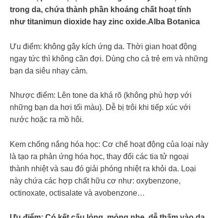
trong da, chứa thành phần khoáng chất hoạt tính
như titanimun dioxide hay zinc oxide.Alba Botanica
Ưu điểm: không gây kích ứng da. Thời gian hoạt động
ngay tức thì không cần đợi. Dùng cho cả trẻ em và những
bạn da siêu nhạy cảm.
Nhược điểm: Lên tone da khá rõ (không phù hợp với
những bạn da hơi tối màu). Dễ bị trôi khi tiếp xúc với
nước hoặc ra mồ hôi.
Kem chống nắng hóa học: Cơ chế hoạt động của loại này
là tạo ra phản ứng hóa học, thay đổi các tia tử ngoại
thành nhiệt và sau đó giải phóng nhiệt ra khỏi da. Loại
này chứa các hợp chất hữu cơ như: oxybenzone,
octinoxate, octisalate và avobenzone…
Ưu điểm: Có kết cấu lỏng, mỏng nhẹ, dễ thấm vào da