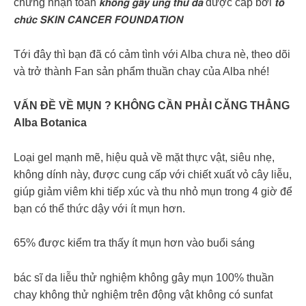
chứng nhận toàn 𝙠𝙝𝙤̂𝙣𝙜 𝙜𝙖̂𝙮 𝙪𝙣𝙜 𝙩𝙝𝙪̛ 𝙙𝙖 được cấp bởi 𝙩𝙤̂̉
𝙘𝙝𝙪̛́𝙘 𝙎𝙆𝙄𝙉 𝘾𝘼𝙉𝘾𝙀𝙍 𝙁𝙊𝙐𝙉𝘿𝘼𝙏𝙄𝙊𝙉
Tới đây thì bạn đã có cảm tình với Alba chưa nè, theo dõi
và trở thành Fan sản phẩm thuần chay của Alba nhé!
VẤN ĐỀ VỀ MỤN ? KHÔNG CẦN PHẢI CĂNG THẲNG
Alba Botanica
Loại gel mạnh mẽ, hiệu quả về mặt thực vật, siêu nhẹ,
không dính này, được cung cấp với chiết xuất vỏ cây liễu,
giúp giảm viêm khi tiếp xúc và thu nhỏ mụn trong 4 giờ để
bạn có thể thức dậy với ít mụn hơn.
65% được kiểm tra thấy ít mụn hơn vào buổi sáng
bác sĩ da liễu thử nghiệm không gây mụn 100% thuần
chay không thử nghiệm trên động vật không có sunfat