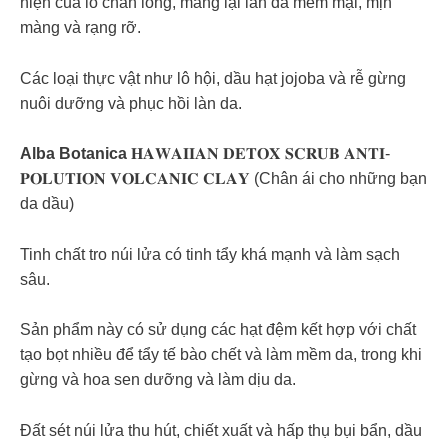
hiện của lỗ chân lông, mang lại làn da mềm mại, mịn
màng và rạng rỡ.
Các loại thực vật như lô hội, dầu hạt jojoba và rễ gừng
nuôi dưỡng và phục hồi làn da.
Alba Botanica
𝐇𝐀𝐖𝐀𝐈𝐈𝐀𝐍 𝐃𝐄𝐓𝐎𝐗 𝐒𝐂𝐑𝐔𝐁 𝐀𝐍𝐓𝐈-
𝐏𝐎𝐋𝐔𝐓𝐈𝐎𝐍 𝐕𝐎𝐋𝐂𝐀𝐍𝐈𝐂 𝐂𝐋𝐀𝐘 (Chân ái cho những bạn
da dầu)
Tinh chất tro núi lửa có tinh tẩy khá mạnh và làm sạch
sâu.
Sản phẩm này có sử dụng các hạt đệm kết hợp với chất
tạo bọt nhiều để tẩy tế bào chết và làm mềm da, trong khi
gừng và hoa sen dưỡng và làm dịu da.
Đất sét núi lửa thu hút, chiết xuất và hấp thụ bụi bẩn, dầu