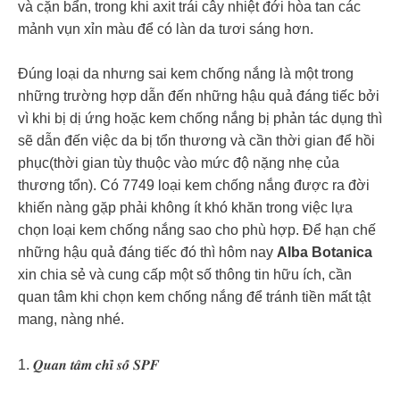
và cặn bẩn, trong khi axit trái cây nhiệt đới hòa tan các
mảnh vụn xỉn màu để có làn da tươi sáng hơn.
Đúng loại da nhưng sai kem chống nắng là một trong
những trường hợp dẫn đến những hậu quả đáng tiếc bởi
vì khi bị dị ứng hoặc kem chống nắng bị phản tác dụng thì
sẽ dẫn đến việc da bị tổn thương và cần thời gian để hồi
phục(thời gian tùy thuộc vào mức độ nặng nhẹ của
thương tổn). Có 7749 loại kem chống nắng được ra đời
khiến nàng gặp phải không ít khó khăn trong việc lựa
chọn loại kem chống nắng sao cho phù hợp. Để hạn chế
những hậu quả đáng tiếc đó thì hôm nay
Alba Botanica
xin chia sẻ và cung cấp một số thông tin hữu ích, cần
quan tâm khi chọn kem chống nắng để tránh tiền mất tật
mang, nàng nhé.
1. 𝑸𝒖𝒂𝒏 𝒕𝒂̂𝒎 𝒄𝒉𝒊̉ 𝒔𝒐̂́ 𝑺𝑷𝑭