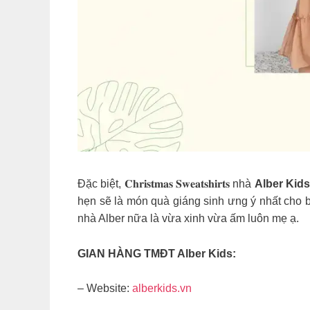
Đặc biệt, 𝐂𝐡𝐫𝐢𝐬𝐭𝐦𝐚𝐬 𝐒𝐰𝐞𝐚𝐭𝐬𝐡𝐢𝐫𝐭𝐬 nhà
Alber Kid
hẹn sẽ là món quà giáng sinh ưng ý nhất cho 
nhà Alber nữa là vừa xinh vừa ấm luôn mẹ ạ.
GIAN HÀNG TMĐT Alber Kids:
– Website:
alberkids.vn