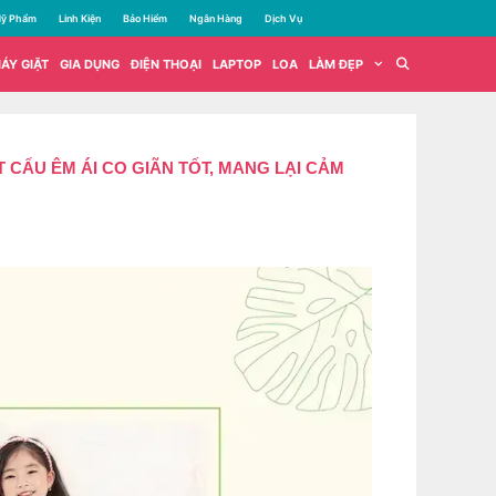
ỹ Phẩm
Linh Kiện
Bảo Hiểm
Ngân Hàng
Dịch Vụ
ÁY GIẶT
GIA DỤNG
ĐIỆN THOẠI
LAPTOP
LOA
LÀM ĐẸP
̂́𝒑 KẾT CẤU ÊM ÁI CO GIÃN TỐT, MANG LẠI CẢM