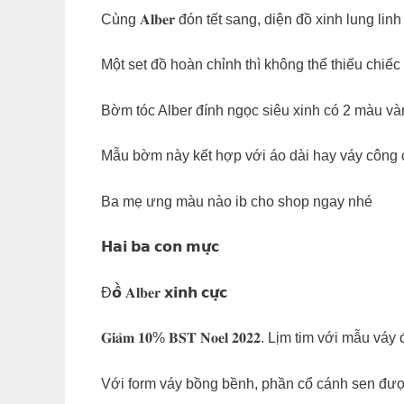
Cùng 𝐀𝐥𝐛𝐞𝐫 đón tết sang, diện đồ xinh lung linh
Một set đồ hoàn chỉnh thì không thể thiếu chiế
Bờm tóc Alber đính ngọc siêu xinh có 2 màu và
Mẫu bờm này kết hợp với áo dài hay váy công c
Ba mẹ ưng màu nào ib cho shop ngay nhé
𝗛𝗮𝗶 𝗯𝗮 𝗰𝗼𝗻 𝗺𝘂̛̣𝗰
Đ𝗼̂̀ 𝐀𝐥𝐛𝐞𝐫 𝘅𝗶𝗻𝗵 𝗰𝘂̛̣𝗰
𝐆𝐢𝐚̉𝐦 𝟏𝟎% 𝐁𝐒𝐓 𝐍𝐨𝐞𝐥 𝟐𝟎𝟐𝟐. Lịm tim với
Với form váy bồng bềnh, phần cổ cánh sen được 