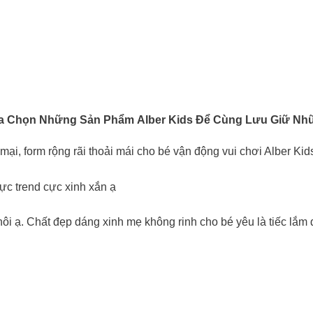
ựa Chọn Những Sản Phẩm
Alber Kids
Để Cùng Lưu Giữ Nh
hất nỉ bông mềm mại, form rộng rãi thoải mái cho bé vận động vui chơi Alber Kid
cực trend cực xinh xắn ạ
hôi ạ. Chất đẹp dáng xinh mẹ không rinh cho bé yêu là tiếc lắm 