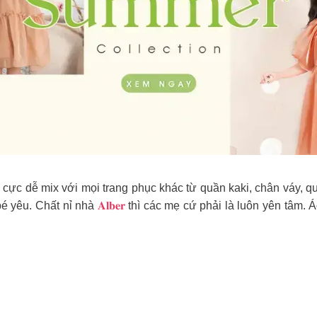
s
cực dễ mix với mọi trang phục khác từ quần kaki, chân váy, 
bé yêu. Chất nỉ nhà
𝐀𝐥𝐛𝐞𝐫
thì các mẹ cứ phải là luôn yên tâm. Á