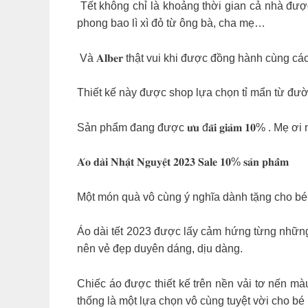
️ Tết không chỉ là khoảng thời gian cả nhà đư
phong bao lì xì đỏ từ ông bà, cha mẹ…
️ Và 𝐀𝐥𝐛𝐞𝐫 thật vui khi được đồng hành cùng các bé trong m
Thiết kế này được shop lựa chọn tỉ mẩn từ đườ
Sản phẩm đang được 𝐮̛𝐮 đ𝐚̃𝐢 𝐠𝐢𝐚̉𝐦 𝟏𝟎% . 
𝐀́𝐨 𝐝𝐚̀𝐢 𝐍𝐡𝐚̣̂𝐭 𝐍𝐠𝐮𝐲𝐞̣̂𝐭 𝟐𝟎𝟐𝟑 𝐒𝐚𝐥𝐞 𝟏𝟎% 𝐬𝐚̉𝐧 𝐩𝐡𝐚̂̉𝐦
Một món quà vô cùng ý nghĩa dành tặng cho bé 
Áo dài tết 2023 được lấy cảm hứng từng những 
nên vẻ đẹp duyên dáng, dịu dàng.
Chiếc áo được thiết kế trên nền vải tơ nến mà
thống là một lựa chọn vô cùng tuyệt vời cho b