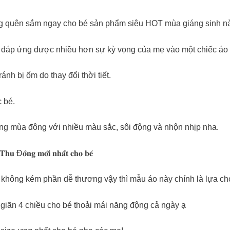
ng quên sắm ngay cho bé sản phẩm siêu HOT mùa giáng sinh n
𝐚𝐭𝐬𝐡𝐢𝐫𝐭𝐬 đáp ứng được nhiều hơn sự kỳ vọng của mẹ vào một chiếc á
nh bị ốm do thay đổi thời tiết.
c bé.
ởng mùa đông với nhiều màu sắc, sôi động và nhộn nhịp nha.
𝐓𝐡𝐮 Đ𝐨̂𝐧𝐠 𝐦𝐨̛́𝐢 𝐧𝐡𝐚̂́𝐭 𝐜𝐡𝐨 𝐛𝐞́
không kém phần dễ thương vậy thì mẫu áo này chính là lựa chọ
o giãn 4 chiều cho bé thoải mái năng động cả ngày ạ