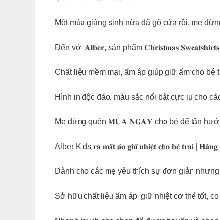
Một mùa giáng sinh nữa đã gõ cửa rồi, mẹ đừ
Đến với 𝐀𝐥𝐛𝐞𝐫, sản phẩm 𝐂𝐡𝐫𝐢𝐬𝐭𝐦𝐚𝐬 𝐒𝐰𝐞
Chất liệu mềm mại, ấm áp giúp giữ ấm cho bé trá
Hình in độc đáo, màu sắc nổi bật cực iu cho cá
Mẹ đừng quên 𝐌𝐔𝐀 𝐍𝐆𝐀𝐘 cho bé để tận hư
Alber Kids 𝐫𝐚 𝐦𝐚̆́𝐭 𝐚́𝐨 𝐠𝐢𝐮̛̃ 𝐧𝐡𝐢𝐞̣̂𝐭 𝐜𝐡𝐨 𝐛𝐞́ 𝐭𝐫𝐚𝐢 | 𝐇𝐚̀𝐧𝐠 
Dành cho các mẹ yêu thích sự đơn giản nhưng 
Sở hữu chất liệu ấm áp, giữ nhiệt cơ thể tốt, c