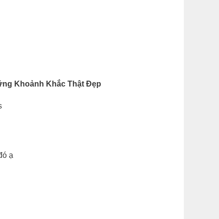
ững Khoảnh Khắc Thật Đẹp
s
đó ạ