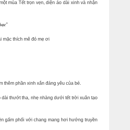
ột mùa Tết trọn vẹn, diện áo dài xinh và nhận
̣𝒄”
ại mặc thích mê đó mẹ ơi
ểm thêm phần xinh xắn đáng yêu của bé.
ài thướt tha, nhẹ nhàng dưới tết trời xuân tạo
 nền gấm phối với chang mang hơi hướng truyền