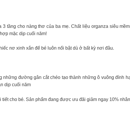
áy công chúa 3 tầng cho nàng thơ của ba mẹ. Chất liệu organza siêu 
ù hợp mặc dịp cuối năm!
iếc nơ xinh xắn để bé luôn nổi bật dù ở bất kỳ nơi đâu.
 những đường gân cắt chéo tạo thành những ô vuông đính hạt
ân dịp cuối năm
hi tiết cho bé. Sản phẩm đang được ưu đãi giảm ngay 10% nhâ