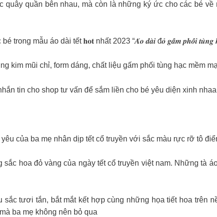
ợc quây quần bên nhau, mà còn là những ký ức cho các bé về m
ẫu áo dài tết 𝐡𝐨𝐭 nhất 2023 “𝑨́𝒐 𝒅𝒂̀𝒊 đ𝒐̉ 𝒈𝒂̂́𝒎 𝒑𝒉𝒐̂́𝒊 𝒕𝒖̀𝒏𝒈 𝒉
ng kim mũi chỉ, form dáng, chất liệu gấm phối tùng hạc mềm m
Mẹ ơi nhắn tin cho shop tư vấn để sắm liền cho bé yêu diện xinh nhaa
yêu của ba mẹ nhân dịp tết cổ truyền với sắc màu rực rỡ tô đi
sắc hoa đỏ vàng của ngày tết cổ truyền việt nam. Những tà áo d
u sắc tươi tắn, bắt mắt kết hợp cùng những họa tiết hoa trên
é mà ba mẹ không nên bỏ qua