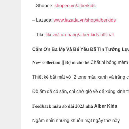
– Shopee:
shopee.vn/alberkids
– Lazada:
www.lazada.vn/shop/alberkids
– Tiki:
tiki.vn/cua-hang/alber-kids-official
Cảm Ơn Ba Mẹ Và Bé Yêu Đã Tin Tưởng L
𝐍𝐞𝐰 𝐜𝐨𝐥𝐥𝐞𝐜𝐭𝐢𝐨𝐧 || 𝐁𝐨̣̂ 𝐧𝐢̉ 𝐜𝐡𝐨 𝐛𝐞́ C
Thiết kế bắt mắt với 2 tone màu xanh và trắng 
Đồ ấm đã có sẵn, chỉ chờ gió về để xúng xính t
𝐅𝐞𝐞𝐝𝐛𝐚𝐜𝐤 𝐦𝐚̂̃𝐮 𝐚́𝐨 𝐝𝐚̀𝐢 𝟐𝟎𝟐𝟑 𝐧𝐡𝐚̀
Alber Kids
Ngắm nhìn những khuôn mặt ngây thơ này