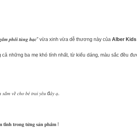
̂́𝒎 𝒑𝒉𝒐̂́𝒊 𝒕𝒖̀𝒏𝒈 𝒉𝒂̣𝒄” vừa xinh vừa dễ thương này của
Alber Kid
lòng cả những ba mẹ khó tính nhất, từ kiểu dáng, màu sắc đều được c
 𝑠𝑎̆́𝑚 𝑣𝑒̂̀ 𝑐ℎ𝑜 𝑏𝑒́ 𝑡𝑟𝑎𝑖 𝑦𝑒̂𝑢 đ𝑎̂𝑦 𝑎̣.
̀𝐧𝐡 𝐭𝐫𝐨𝐧𝐠 𝐭𝐮̛̀𝐧𝐠 𝐬𝐚̉𝐧 𝐩𝐡𝐚̂̉𝐦 !