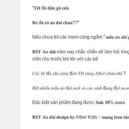
“𝐓𝐞̂́𝐭 đ𝐚̃ 𝐝𝐚̂̀𝐧 𝐠𝐨̃ 𝐜𝐮̛̉𝐚
𝐁𝐞́ đ𝐚̃ 𝐜𝐨́ 𝐚́𝐨 𝐝𝐚̀𝐢 𝐜𝐡𝐮̛𝐚??”
Nếu chưa thì các mom cùng ngắm ” 𝒎𝒂̂̃𝒖 𝒂́𝒐 𝒅𝒂̀𝒊 𝒈
𝐁𝐒𝐓 𝐀́𝐨 𝐝𝐚̀𝐢 năm nay chắc chắn sẽ làm hài 
chỉn chu trước khi tới với các bé
𝐶𝑎́𝑐 𝑏𝑒́ đ𝑎̃ 𝑠𝑎̆̃𝑛 𝑠𝑎̀𝑛𝑔 đ𝑜́𝑛 𝑇𝑒̂́𝑡 𝑐𝑢̀𝑛𝑔 𝐴𝑙𝑏𝑒𝑟 𝑐ℎ𝑢̛𝑎 𝑛ℎ𝑖̉ ?
𝑅𝑎̂́𝑡 𝑛ℎ𝑖𝑒̂̀𝑢 𝑚𝑎̂̃𝑢 𝑎́𝑜 d𝑎̀𝑖 𝑚𝑜̛́𝑖 𝑣𝑎̀ 𝑐𝑢̛̣𝑐 𝑥𝑖𝑛ℎ đ𝑎𝑛𝑔 đ𝑜̛̣𝑖 𝑚𝑜𝑚
Đặc biệt sản phẩm đang được 𝐒𝐚𝐥𝐞 𝟏𝟎% ạaaa
𝐁𝐒𝐓 𝐀́𝐨 𝐝𝐚̀𝐢 𝐝𝐞𝐬𝐢𝐠𝐧 𝐛𝐲 Alber Kids – 𝐦𝐚𝐧𝐠 𝐭𝐫𝐨̣𝐧 𝐭𝐚̂𝐦 𝐭𝐢