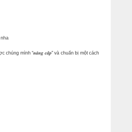
s
nha
húng mình “𝒏𝒂̂𝒏𝒈 𝒄𝒂̂́𝒑” và chuẩn bị một cách