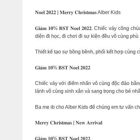
𝐍𝐨𝐞𝐥 𝟐𝟎𝟐𝟐 | 𝐌𝐞𝐫𝐫𝐲 𝐂𝐡𝐫𝐢𝐬𝐭𝐦𝐚𝐬 Alber Kids
𝐆𝐢𝐚̉𝐦 𝟏𝟎% 𝐁𝐒𝐓 𝐍𝐨𝐞𝐥 𝟐𝟎𝟐𝟐. Chiếc v
diện đi học, đi chơi đi sự kiện đều vô cùng ph
Thiết kế tạo sự bồng bềnh, phối kết hợp cùng ch
𝐆𝐢𝐚̉𝐦 𝟏𝟎% 𝐁𝐒𝐓 𝐍𝐨𝐞𝐥 𝟐𝟎𝟐𝟐
Chiếc váy với điểm nhấn vô cùng độc đáo bằng
lánh vô cùng xinh xắn và sang trọng cho bé nh
Ba mẹ ib cho Alber Kids để chúng em tư vấn c
𝐌𝐞𝐫𝐫𝐲 𝐂𝐡𝐫𝐢𝐬𝐭𝐦𝐚𝐬 | 𝐍𝐞𝐰 𝐀𝐫𝐫𝐢𝐯𝐚𝐥
𝐆𝐢𝐚̉𝐦 𝟏𝟎% 𝐁𝐒𝐓 𝐍𝐨𝐞𝐥 𝟐𝟎𝟐𝟐