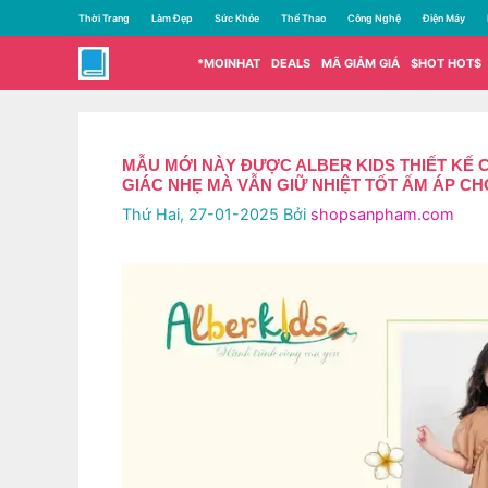
Chuyển
Thời Trang
Làm Đẹp
Sức Khỏe
Thể Thao
Công Nghệ
Điện Máy
đến
nội
*MOINHAT
DEALS
MÃ GIẢM GIÁ
$HOT HOT$
dung
MẪU MỚI NÀY ĐƯỢC ALBER KIDS THIẾT KẾ CỰC KỲ ĐẶC 
GIÁC NHẸ MÀ VẪN GIỮ NHIỆT TỐT ẤM ÁP CH
Thứ Hai, 27-01-2025
Bởi
shopsanpham.com