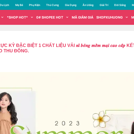
Du Lịch
Mẹ Bé
Phụ Kiện
Thú Cưng
Gia Dụng
Ăn Uống
Giải Trí
Đời Sống
M
*SHOP HOT*
0# SHOPEE HOT
MÃ GIẢM GIÁ
SHOPXUHUONG
M
BIỆT 1 CHẤT LIỆU VẢI 𝒏𝒊̉ 𝒃𝒐̂𝒏𝒈 𝒎𝒆̂̀𝒎 𝒎𝒂̣𝒊 𝒄𝒂𝒐 𝒄
O THU ĐÔNG.