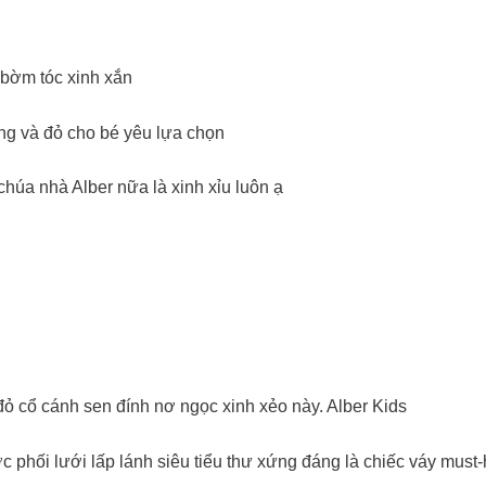
c bờm tóc xinh xắn
ng và đỏ cho bé yêu lựa chọn
húa nhà Alber nữa là xinh xỉu luôn ạ
 mẫu váy đỏ cổ cánh sen đính nơ ngọc xinh xẻo này. Alber Kids
phối lưới lấp lánh siêu tiểu thư xứng đáng là chiếc váy must-