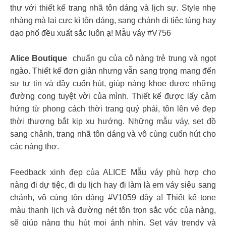
thư với thiết kế trang nhã tôn dáng và lịch sự. Style nhẹ
nhàng mà lại cực kì tôn dáng, sang chảnh đi tiệc tùng hay
dạo phố đều xuất sắc luôn ạ! Mẫu váy #V756
Alice Boutique
chuẩn gu của cô nàng trẻ trung và ngọt
ngào. Thiết kế đơn giản nhưng vẫn sang trọng mang đến
sự tự tin và đầy cuốn hút, giúp nàng khoe được những
đường cong tuyệt vời của mình. Thiết kế được lấy cảm
hứng từ phong cách thời trang quý phái, tôn lên vẻ đẹp
thời thượng bắt kịp xu hướng. Những mẫu váy, set đồ
sang chảnh, trang nhã tôn dáng và vô cùng cuốn hút cho
các nàng thơ.
Feedback xinh đẹp của ALICE Mẫu váy phù hợp cho
nàng đi dự tiệc, đi du lịch hay đi làm là em váy siêu sang
chảnh, vô cùng tôn dáng #V1059 đây ạ! Thiết kế tone
màu thanh lịch và đường nét tôn trọn sắc vóc của nàng,
sẽ giúp nàng thu hút mọi ánh nhìn. Set váy trendy và