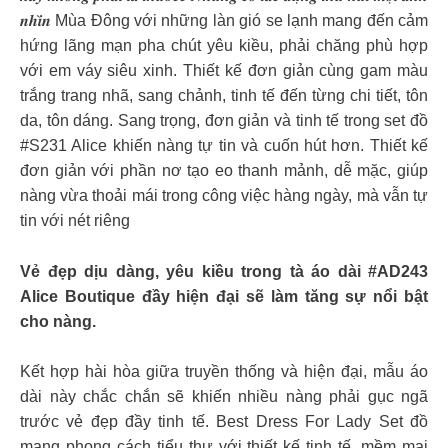
𝒏𝒉𝒊̀𝒏 Mùa Đông với những làn gió se lạnh mang đến cảm
hứng lãng mạn pha chút yêu kiều, phải chăng phù hợp
với em váy siêu xinh. Thiết kế đơn giản cùng gam màu
trắng trang nhã, sang chảnh, tinh tế đến từng chi tiết, tôn
da, tôn dáng. Sang trọng, đơn giản và tinh tế trong set đồ
#S231 Alice khiến nàng tự tin và cuốn hút hơn. Thiết kế
đơn giản với phần nơ tạo eo thanh mảnh, dễ mặc, giúp
nàng vừa thoải mái trong công việc hàng ngày, mà vẫn tự
tin với nét riêng
Vẻ đẹp dịu dàng, yêu kiều trong tà áo dài #AD243
Alice Boutique đầy hiện đại sẽ làm tăng sự nổi bật
cho nàng.
Kết hợp hài hòa giữa truyền thống và hiện đại, mẫu áo
dài này chắc chắn sẽ khiến nhiều nàng phải gục ngã
trước vẻ đẹp đầy tinh tế. Best Dress For Lady Set đồ
mang phong cách tiểu thư với thiết kế tinh tế, mềm mại