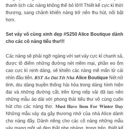
thanh lịch các nàng không thể bỏ lỡ!!! Thiết kế cực kì thời
thượng, sang chảnh khiến nàng trở nên thu hút, nổi bật
hơn.
Set váy vô cùng xinh đẹp #S250 Alice Boutique dành
cho các cô nàng tiểu thư!!!
Các nàng sẽ phải ngỡ ngàng với set váy cực kì chanh sả,
được tô điểm những đường nét mềm mại, phần eo ôm
cao cực kì nịnh dáng, sẽ khiến các nàng mê mẩn từ cái
nhìn đầu tiên. 𝑩𝑺𝑻 𝑨́𝒐 𝑫𝒂̀𝒊 𝑻𝒆̂́𝒕 𝑵𝒉𝒂̀
Alice Boutique
Nét nữ
tính, dịu dàng truyền thống hài hòa trong dáng hình hiện
đại và những đường cắt, trên từng nếp vải đã tạo nên
những mẫu áo dài với phong thái tiểu thư vô cùng cuốn
hút cho các nàng thơ. 𝐌𝐮𝐬𝐭 𝐇𝐚𝐯𝐞 𝐈𝐭𝐞𝐦 𝐅𝐨𝐫 𝐖𝐢𝐧𝐭𝐞𝐫 𝐃𝐚𝐲
Những mẫu váy dạ gây thương nhớ của nhà Alice dành
cho nàng đây. Dành riêng cho các cô nàng những mẫu
váy mang một vẻ đẹp thật nhẹ nhàng, trong trẻo, thiết kế