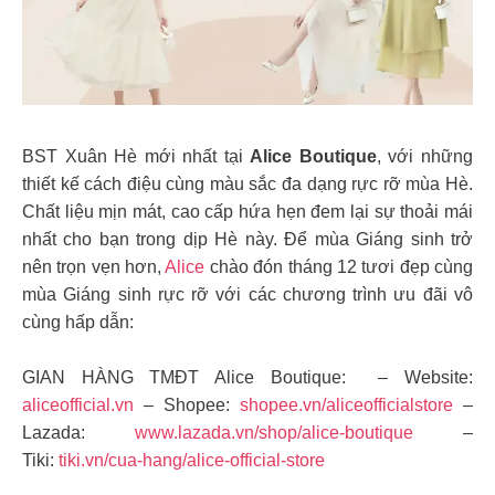
BST Xuân Hè mới nhất tại
Alice Boutique
, với những
thiết kế cách điệu cùng màu sắc đa dạng rực rỡ mùa Hè.
Chất liệu mịn mát, cao cấp hứa hẹn đem lại sự thoải mái
nhất cho bạn trong dịp Hè này. Để mùa Giáng sinh trở
nên trọn vẹn hơn,
Alice
chào đón tháng 12 tươi đẹp cùng
mùa Giáng sinh rực rỡ với các chương trình ưu đãi vô
cùng hấp dẫn:
GIAN HÀNG TMĐT Alice Boutique: – Website:
aliceofficial.vn
– Shopee:
shopee.vn/aliceofficialstore
–
Lazada:
www.lazada.vn/shop/alice-boutique
–
Tiki:
tiki.vn/cua-hang/alice-official-store