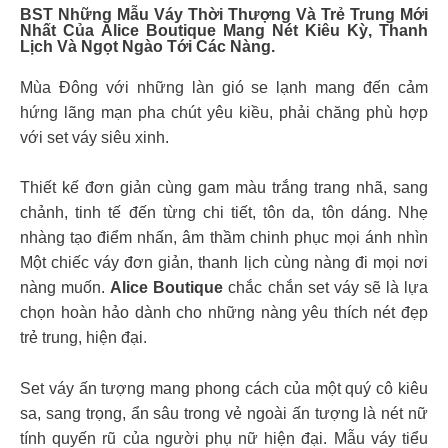
BST Những Mẫu Váy Thời Thượng Và Trẻ Trung Mới
Nhất Của
Alice Boutique
Mang Nét Kiêu Kỳ, Thanh
Lịch Và Ngọt Ngào Tới Các Nàng.
Mùa Đông với những làn gió se lạnh mang đến cảm
hứng lãng mạn pha chút yêu kiều, phải chăng phù hợp
với set váy siêu xinh.
Thiết kế đơn giản cùng gam màu trắng trang nhã, sang
chảnh, tinh tế đến từng chi tiết, tôn da, tôn dáng. Nhẹ
nhàng tạo điểm nhấn, âm thầm chinh phục mọi ánh nhìn
Một chiếc váy đơn giản, thanh lịch cùng nàng đi mọi nơi
nàng muốn.
Alice Boutique
chắc chắn set váy sẽ là lựa
chọn hoàn hảo dành cho những nàng yêu thích nét đẹp
trẻ trung, hiện đại.
Set váy ấn tượng mang phong cách của một quý cô kiêu
sa, sang trọng, ẩn sâu trong vẻ ngoài ấn tượng là nét nữ
tính quyến rũ của người phụ nữ hiện đại. Mẫu váy tiểu