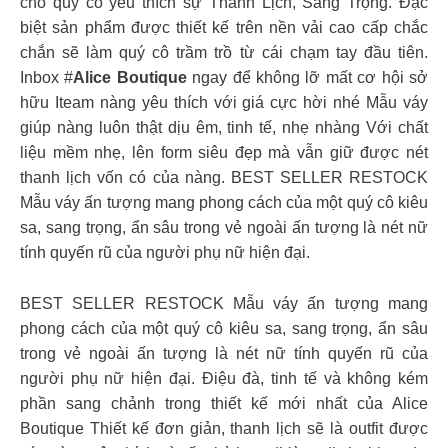
cho quý cô yêu thích sự Thanh Lịch, Sang Trọng. Đặc
biệt sản phẩm được thiết kế trên nền vải cao cấp chắc
chắn sẽ làm quý cô trầm trồ từ cái chạm tay đầu tiên.
Inbox #
Alice Boutique
ngay để không lỡ mất cơ hội sở
hữu Iteam nàng yêu thích với giá cực hời nhé Mẫu váy
giúp nàng luôn thật dịu êm, tinh tế, nhẹ nhàng Với chất
liệu mềm nhẹ, lên form siêu đẹp mà vẫn giữ được nét
thanh lịch vốn có của nàng. BEST SELLER RESTOCK
Mẫu váy ấn tượng mang phong cách của một quý cô kiêu
sa, sang trọng, ẩn sâu trong vẻ ngoài ấn tượng là nét nữ
tính quyến rũ của người phụ nữ hiện đại.
BEST SELLER RESTOCK Mẫu váy ấn tượng mang
phong cách của một quý cô kiêu sa, sang trọng, ẩn sâu
trong vẻ ngoài ấn tượng là nét nữ tính quyến rũ của
người phụ nữ hiện đại. Điệu đà, tinh tế và không kém
phần sang chảnh trong thiết kế mới nhất của Alice
Boutique Thiết kế đơn giản, thanh lịch sẽ là outfit được