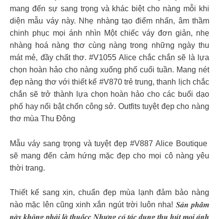
mang đến sự sang trọng và khác biệt cho nàng mỗi khi
diện mẫu váy này. Nhẹ nhàng tạo điểm nhấn, âm thầm
chinh phục mọi ánh nhìn Một chiếc váy đơn giản, nhẹ
nhàng hoá nàng thơ cùng nàng trong những ngày thu
mát mẻ, đầy chất thơ. #V1055 Alice chắc chắn sẽ là lựa
chọn hoàn hảo cho nàng xuống phố cuối tuần. Mang nét
đẹp nàng thơ với thiết kế #V870 trẻ trung, thanh lịch chắc
chắn sẽ trở thành lựa chọn hoàn hảo cho các buổi dạo
phố hay nổi bật chốn công sở. Outfits tuyệt đẹp cho nàng
thơ mùa Thu Đông
Mẫu váy sang trọng và tuyệt đẹp #V887 Alice Boutique
sẽ mang đến cảm hứng mặc đẹp cho mọi cô nàng yêu
thời trang.
Thiết kế sang xịn, chuẩn đẹp mùa lạnh đảm bảo nàng
nào mặc lên cũng xinh xắn ngút trời luôn nha! 𝑺𝒂̉𝒏 𝒑𝒉𝒂̂̉𝒎
𝒏𝒂̀𝒚 𝒌𝒉𝒐̂𝒏𝒈 𝒑𝒉𝒂̉𝒊 𝒍𝒂̀ 𝒕𝒉𝒖𝒐̂́𝒄𝒄 𝑵𝒉𝒖̛𝒏𝒈 𝒄𝒐́ 𝒕𝒂́𝒄 𝒅𝒖̣𝒏𝒈 𝒕𝒉𝒖 𝒉𝒖́𝒕 𝒎𝒐̣𝒊 𝒂́𝒏𝒉