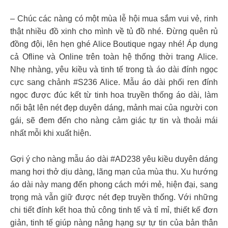
– Chúc các nàng có một mùa lễ hội mua sắm vui vẻ, rinh
thật nhiều đồ xinh cho mình về tủ đồ nhé. Đừng quên rủ
đồng đội, lên hẹn ghé Alice Boutique ngay nhé! Áp dụng
cả Ofline và Online trên toàn hệ thống thời trang Alice.
Nhẹ nhàng, yêu kiều và tinh tế trong tà áo dài đính ngọc
cực sang chảnh #S236 Alice. Mẫu áo dài phối ren đính
ngọc được đúc kết từ tinh hoa truyền thống áo dài, làm
nổi bật lên nét đẹp duyên dáng, mảnh mai của người con
gái, sẽ đem đến cho nàng cảm giác tự tin và thoải mái
nhất mỗi khi xuất hiện.
Gợi ý cho nàng mẫu áo dài #AD238 yêu kiều duyên dáng
mang hơi thở dịu dàng, lãng mạn của mùa thu. Xu hướng
áo dài này mang đến phong cách mới mẻ, hiện đại, sang
trọng mà vẫn giữ được nét đẹp truyền thống. Với những
chi tiết đính kết hoa thủ công tinh tế và tỉ mỉ, thiết kế đơn
giản, tinh tế giúp nàng nâng hạng sự tự tin của bản thân