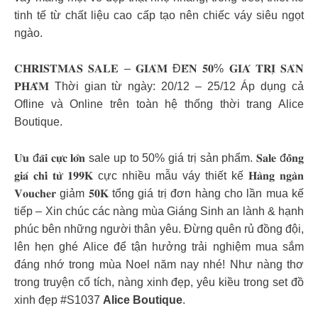
tinh tế từ chất liệu cao cấp tạo nên chiếc váy siêu ngọt
ngào.
𝐂𝐇𝐑𝐈𝐒𝐓𝐌𝐀𝐒 𝐒𝐀𝐋𝐄 – 𝐆𝐈𝐀̉𝐌 Đ𝐄̂́𝐍 𝟓𝟎% 𝐆𝐈𝐀́ 𝐓𝐑𝐈̣ 𝐒𝐀̉𝐍
𝐏𝐇𝐀̂̉𝐌 Thời gian từ ngày: 20/12 – 25/12 Áp dụng cả
Ofline và Online trên toàn hệ thống thời trang Alice
Boutique.
𝐔̛𝐮 đ𝐚̃𝐢 𝐜𝐮̛̣𝐜 𝐥𝐨̛́𝐧 sale up to 50% giá trị sản phẩm. 𝐒𝐚𝐥𝐞 đ𝐨̂̀𝐧𝐠
𝐠𝐢𝐚́ 𝐜𝐡𝐢̉ 𝐭𝐮̛̀ 𝟏𝟗𝟗𝐊 cực nhiều mẫu váy thiết kế 𝐇𝐚̀𝐧𝐠 𝐧𝐠𝐚̀𝐧
𝐕𝐨𝐮𝐜𝐡𝐞𝐫 giảm 𝟓𝟎𝐊 tổng giá trị đơn hàng cho lần mua kế
tiếp – Xin chúc các nàng mùa Giáng Sinh an lành & hạnh
phúc bên những người thân yêu. Đừng quên rủ đồng đội,
lên hẹn ghé Alice để tận hưởng trải nghiệm mua sắm
đáng nhớ trong mùa Noel năm nay nhé! Như nàng thơ
trong truyện cổ tích, nàng xinh đẹp, yêu kiều trong set đồ
xinh đẹp #S1037
Alice Boutique
.