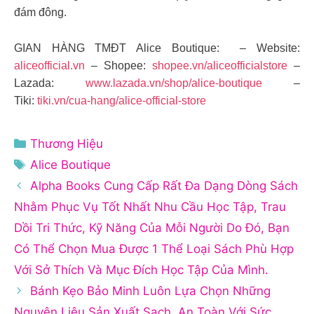
đám đông.
GIAN HÀNG TMĐT Alice Boutique: – Website:
aliceofficial.vn
– Shopee:
shopee.vn/aliceofficialstore
–
Lazada:
www.lazada.vn/shop/alice-boutique
–
Tiki:
tiki.vn/cua-hang/alice-official-store
Danh
Thương Hiệu
mục
Thẻ
Alice Boutique
Alpha Books Cung Cấp Rất Đa Dạng Dòng Sách
Nhằm Phục Vụ Tốt Nhất Nhu Cầu Học Tập, Trau
Dồi Tri Thức, Kỹ Năng Của Mỗi Người Do Đó, Bạn
Có Thể Chọn Mua Được 1 Thể Loại Sách Phù Hợp
Với Sở Thích Và Mục Đích Học Tập Của Mình.
Bánh Kẹo Bảo Minh Luôn Lựa Chọn Những
Nguyên Liệu Sản Xuất Sạch, An Toàn Với Sức