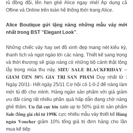
rủ đồng đội, lên hẹn ghé Alice ngay nhé! Áp dụng cả
Ofline và Online trên toàn hệ thống thời trang Alice.
Alice Boutique gửi tặng nàng những mẫu váy mới
nhất trong BST “Elegant Look”.
Những chiếc váy hay set đồ xinh đẹp mang nét kiêu kỳ,
thanh lịch và ngọt ngào tới các nàng. Thiết kế sang trọng
và thời thượng sẽ giúp nàng có những bộ cánh thật lộng
lẫy trong mùa thu này. 𝐒𝐈𝐄̂𝐔 𝐒𝐀𝐋𝐄 𝐁𝐋𝐀𝐂𝐊𝐅𝐑𝐈𝐃𝐀𝐘 –
𝐆𝐈𝐀̉𝐌 Đ𝐄̂́𝐍 𝟓𝟎% 𝐆𝐈𝐀́ 𝐓𝐑𝐈̣ 𝐒𝐀̉𝐍 𝐏𝐇𝐀̂̉𝐌 Duy nhất từ :
Ngày 20/11- Hết ngày 25/11 Cơ hội có 1-0-2 để nàng làm
mới tủ đồ cho mình. Hàng ngàn sản phẩm với giá giảm
ưu đãi cùng rất nhiều phần quà hấp dẫn đang chờ nàng
ghé thăm. 𝐔̛𝐮 đ𝐚̃𝐢 𝐜𝐮̛̣𝐜 𝐥𝐨̛́𝐧 sale up to 50% giá trị sản phẩm
𝐒𝐚𝐥𝐞 đ𝐨̂̀𝐧𝐠 𝐠𝐢𝐚́ 𝐜𝐡𝐢̉ 𝐭𝐮̛̀ 𝟏𝟗𝟗𝐊 cực nhiều mẫu váy thiết kế 𝐇𝐚̀𝐧𝐠
𝐧𝐠𝐚̀𝐧 𝐕𝐨𝐮𝐜𝐡𝐞𝐫 giảm 10% tổng giá trị đơn hàng cho lần
mua kế tiếp