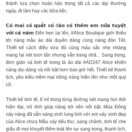
thành lựa chọn hoàn hảo trong tất cả các dịp thường
ngày, đi làm hay các bữa tiệc.
𝗖𝗼́ 𝗺𝗮𝗶 𝗰𝗼́ 𝗾𝘂𝗮̂́𝘁 𝗰𝗼́ đ𝗮̀𝗼 𝗰𝗼́ 𝘁𝗵𝗲̂𝗺 𝗲𝗺 𝗻𝘂̛̃𝗮 𝘁𝘂𝘆𝗲̣̂𝘁
𝘃𝗼̛̀𝗶 𝗰𝗮̉ 𝗻𝗮̆𝗺 Đến hẹn lại lên, #Alice Boutique giới thiệu
tới nàng mẫu áo dài duyên dáng cùng nàng đón Tết.
Thiết kế cách điệu vừa đủ cùng màu sắc nhẹ nhàng
mang lại nét tươi tắn nhưng vẫn trang nhã. . Sang trọng,
đơn giản và tinh tế trong tà áo dài #AD247 Alice khiến
nàng dịu dàng và nổi bật hơn bao giờ hết. Thiết kế thanh
lịch, yêu kiều mềm mại trông nàng hiện lên như một quý
cô.
Thiết kế tinh tế, tỉ mỉ trong từng đường nét mang hơi thở
hiện đại, nữ tính giúp nàng trở nên nổi bật. Mùa Đông
này nàng đã sẵn sàng xinh lung linh với em váy xinh đẹp
của Alice chưa Mẫu váy tiểu thư, sang chảnh, tinh tế che
giấu đi mọi khuyết điểm toát lên sự sang trọng, thanh lịch,