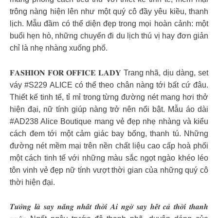
trông nàng hiện lên như một quý cô đầy yêu kiều, thanh
lịch. Mẫu đầm có thể diện đẹp trong mọi hoàn cảnh: một
buổi hẹn hò, những chuyến đi du lịch thú vị hay đơn giản
chỉ là nhẹ nhàng xuống phố.
𝐅𝐀𝐒𝐇𝐈𝐎𝐍 𝐅𝐎𝐑 𝐎𝐅𝐅𝐈𝐂𝐄 𝐋𝐀𝐃𝐘 Trang nhã, dịu dàng, set
váy #S229 ALICE có thể theo chân nàng tới bất cứ đâu.
Thiết kế tinh tế, tỉ mỉ trong từng đường nét mang hơi thở
hiện đại, nữ tính giúp nàng trở nên nổi bật. Mẫu áo dài
#AD238 Alice Boutique mang vẻ đẹp nhẹ nhàng và kiểu
cách đem tới một cảm giác bay bổng, thanh tú. Những
đường nét mềm mại trên nền chất liệu cao cấp hoà phối
một cách tinh tế với những màu sắc ngọt ngào khéo léo
tôn vinh vẻ đẹp nữ tính vượt thời gian của những quý cô
thời hiện đại.
𝑻𝒖̛𝒐̛̉𝒏𝒈 𝒍𝒂̀ 𝒔𝒂𝒚 𝒏𝒂̆́𝒏𝒈 𝒏𝒉𝒂̂́𝒕 𝒕𝒉𝒐̛̀𝒊 𝑨𝒊 𝒏𝒈𝒐̛̀ 𝒔𝒂𝒚 𝒉𝒆̂́𝒕 𝒄𝒂̉ 𝒕𝒉𝒐̛̀𝒊 𝒕𝒉𝒂𝒏𝒉