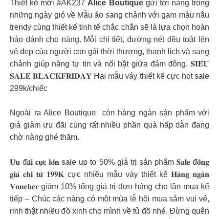
Thiết kế mới #AK237
Alice Boutique
gửi tới nàng trong
những ngày gió về Mẫu áo sang chảnh với gam màu nâu
trendy cùng thiết kế tinh tế chắc chắn sẽ là lựa chọn hoàn
hảo dành cho nàng. Mỗi chi tiết, đường nét đều toát lên
vẻ đẹp của người con gái thời thượng, thanh lịch và sang
chảnh giúp nàng tự tin và nổi bật giữa đám đông. 𝐒𝐈𝐄̂𝐔
𝐒𝐀𝐋𝐄 𝐁𝐋𝐀𝐂𝐊𝐅𝐑𝐈𝐃𝐀𝐘 Hai mẫu váy thiết kế cực hot sale
299k/chiếc
Ngoài ra Alice Boutique còn hàng ngàn sản phẩm với
giá giảm ưu đãi cùng rất nhiều phần quà hấp dẫn đang
chờ nàng ghé thăm.
𝐔̛𝐮 đ𝐚̃𝐢 𝐜𝐮̛̣𝐜 𝐥𝐨̛́𝐧 sale up to 50% giá trị sản phẩm 𝐒𝐚𝐥𝐞 đ𝐨̂̀𝐧𝐠
𝐠𝐢𝐚́ 𝐜𝐡𝐢̉ 𝐭𝐮̛̀ 𝟏𝟗𝟗𝐊 cực nhiều mẫu váy thiết kế 𝐇𝐚̀𝐧𝐠 𝐧𝐠𝐚̀𝐧
𝐕𝐨𝐮𝐜𝐡𝐞𝐫 giảm 10% tổng giá trị đơn hàng cho lần mua kế
tiếp – Chúc các nàng có một mùa lễ hội mua sắm vui vẻ,
rinh thật nhiều đồ xinh cho mình về tủ đồ nhé. Đừng quên