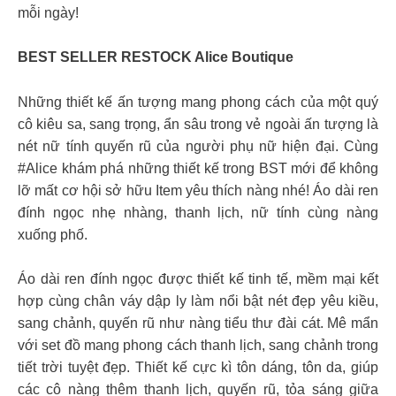
mỗi ngày!
BEST SELLER RESTOCK Alice Boutique
Những thiết kế ấn tượng mang phong cách của một quý
cô kiêu sa, sang trọng, ẩn sâu trong vẻ ngoài ấn tượng là
nét nữ tính quyến rũ của người phụ nữ hiện đại. Cùng
#Alice khám phá những thiết kế trong BST mới để không
lỡ mất cơ hội sở hữu Item yêu thích nàng nhé! Áo dài ren
đính ngọc nhẹ nhàng, thanh lịch, nữ tính cùng nàng
xuống phố.
Áo dài ren đính ngọc được thiết kế tinh tế, mềm mại kết
hợp cùng chân váy dập ly làm nổi bật nét đẹp yêu kiều,
sang chảnh, quyến rũ như nàng tiểu thư đài cát. Mê mẩn
với set đồ mang phong cách thanh lịch, sang chảnh trong
tiết trời tuyệt đẹp. Thiết kế cực kì tôn dáng, tôn da, giúp
các cô nàng thêm thanh lịch, quyến rũ, tỏa sáng giữa