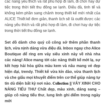
các nàng yêu thích và rất phù hợp đi làm, đi chơi hay dự
tiệc trong thời tiết thu đông se lạnh. Điệu đà, tinh tế và
không kém phần sang chảnh trong thiết kế mới nhất của
ALICE Thiết kế đơn giản, thanh lịch sẽ là outfit được các
nàng yêu thích và rất phù hợp đi làm, đi chơi hay dự tiệc
trong thời tiết thu đông se lạnh.
Set đồ dành cho quý cô công sở thêm phần thanh
lịch, vừa nịnh dáng vừa điệu đà. Inbox ngay cho Alice
Boutique để ring em váy siêu xinh này về nhà nha
các nàng! Alice mang tới các nàng thiết kế mới lạ, sự
kết hợp hài hòa giữa màu kem và nâu mang vẻ đẹp
hiện đại, trendy. Thiết kế vừa kín đào, vừa thanh lịch
và che giấu mọi khuyết điểm trên cơ thể giúp nàng tự
tin dù diện bất kỳ nơi nào. 𝐂𝐨𝐥𝐥𝐞𝐜𝐭𝐢𝐨𝐧 || VÁY XINH CHO
NÀNG TIỂU THƯ Chất đẹp, màu xinh, dáng sang –
giúp cô nàng tiểu thư, lung linh ghi điểm trong ngày
mới