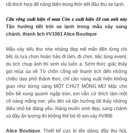
rất thích hợp để nàng diện trong thời tiết đầu thu se lạnh.
𝑪𝒂̂̀𝒖 𝒗𝒐̂̀𝒏𝒈 𝒙𝒖𝒂̂́𝒕 𝒉𝒊𝒆̣̂𝒏 𝒗𝒊̀ 𝒎𝒖̛𝒂 𝑪𝒐̀𝒏 𝒆 𝒙𝒖𝒂̂́𝒕 𝒉𝒊𝒆̣̂𝒏 đ𝒆̂̉ 𝒄𝒖̛𝒂 𝒂𝒏𝒉 𝒏𝒂̀𝒚
Tận hưởng tiết trời se lạnh trong mẫu váy sang
chảnh, thanh lịch #V1061 Alice Boutique
Mẫu váy tiểu thư nhẹ nhàng đẹp mê mẩn đến từng chi
tiết, là lựa chọn hoàn hảo đi làm, đi chơi, tiệc tùng event,
du lịch chụp ảnh thì xinh xỉu luôn ạ. Sớm thức giấc thấy
gió mùa ùa về Từ chốn công sở thanh lịch đến những
chiều dạo phố thảnh thơi, chỉ cần nàng xuất hiện không
gian như bừng sáng MỘT CHÚT MỘNG MƠ Mặc cho
bộn bề xung quanh ngập tràn, em vẫn cứ thích làm một
cô nàng mộng mơ, yêu đời và tận hưởng tất thảy những
điều nhỏ bé đáng yêu. Nàng muốn xinh đẹp, sang chảnh
và đầy ấn tượng thì không thể bỏ lỡ em váy #V886
Alice Boutique
. Thiết kế cực kì tôn dáng, đầy thu hút,