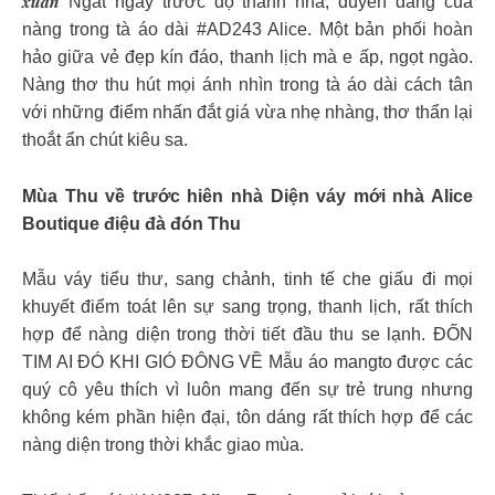
𝒙𝒖𝒂̂𝒏 Ngất ngây trước độ thanh nhã, duyên dáng của
nàng trong tà áo dài #AD243 Alice. Một bản phối hoàn
hảo giữa vẻ đẹp kín đáo, thanh lịch mà e ấp, ngọt ngào.
Nàng thơ thu hút mọi ánh nhìn trong tà áo dài cách tân
với những điểm nhấn đắt giá vừa nhẹ nhàng, thơ thẩn lại
thoắt ẩn chút kiêu sa.
Mùa Thu về trước hiên nhà Diện váy mới nhà Alice
Boutique điệu đà đón Thu
Mẫu váy tiểu thư, sang chảnh, tinh tế che giấu đi mọi
khuyết điểm toát lên sự sang trọng, thanh lịch, rất thích
hợp để nàng diện trong thời tiết đầu thu se lạnh. ĐỐN
TIM AI ĐÓ KHI GIÓ ĐÔNG VỀ Mẫu áo mangto được các
quý cô yêu thích vì luôn mang đến sự trẻ trung nhưng
không kém phần hiện đại, tôn dáng rất thích hợp để các
nàng diện trong thời khắc giao mùa.