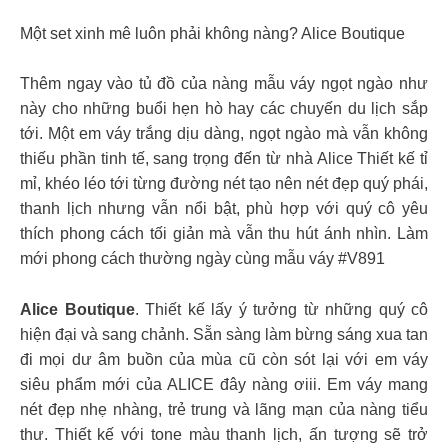
Một set xinh mê luôn phải không nàng? Alice Boutique
Thêm ngay vào tủ đồ của nàng mẫu váy ngọt ngào như
này cho những buổi hẹn hò hay các chuyến du lịch sắp
tới. Một em váy trắng dịu dàng, ngọt ngào mà vẫn không
thiếu phần tinh tế, sang trọng đến từ nhà Alice Thiết kế tỉ
mỉ, khéo léo tới từng đường nét tạo nên nét đẹp quý phái,
thanh lịch nhưng vẫn nổi bật, phù hợp với quý cô yêu
thích phong cách tối giản mà vẫn thu hút ánh nhìn. Làm
mới phong cách thường ngày cùng mẫu váy #V891
Alice Boutique
. Thiết kế lấy ý tưởng từ những quý cô
hiện đại và sang chảnh. Sẵn sàng làm bừng sáng xua tan
đi mọi dư âm buồn của mùa cũ còn sót lại với em váy
siêu phẩm mới của ALICE đây nàng ơiii. Em váy mang
nét đẹp nhẹ nhàng, trẻ trung và lãng mạn của nàng tiểu
thư. Thiết kế với tone màu thanh lịch, ấn tượng sẽ trở