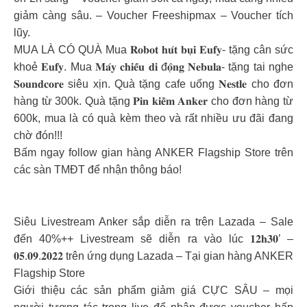
giảm càng sâu. – Voucher Freeshipmax – Voucher tích
lũy.
MUA LÀ CÓ QUÀ Mua 𝐑𝐨𝐛𝐨𝐭 𝐡𝐮́𝐭 𝐛𝐮̣𝐢 𝐄𝐮𝐟𝐲- tặng cân sức
khoẻ 𝐄𝐮𝐟𝐲. Mua 𝐌𝐚́𝐲 𝐜𝐡𝐢𝐞̂́𝐮 𝐝𝐢 đ𝐨̣̂𝐧𝐠 𝐍𝐞𝐛𝐮𝐥𝐚- tặng tai nghe
𝐒𝐨𝐮𝐧𝐝𝐜𝐨𝐫𝐞 siêu xịn. Quà tặng cafe uống 𝐍𝐞𝐬𝐭𝐥𝐞 cho đơn
hàng từ 300k. Quà tặng 𝐏𝐢𝐧 𝐤𝐢𝐞̂̀𝐦 𝐀𝐧𝐤𝐞𝐫 cho đơn hàng từ
600k, mua là có quà kèm theo và rất nhiều ưu đãi đang
chờ đón!!!
Bấm ngay follow gian hàng ANKER Flagship Store trên
các sàn TMĐT để nhận thông báo!
Siêu Livestream Anker sắp diễn ra trên Lazada – Sale
đến 40%++ Livestream sẽ diễn ra vào lúc 𝟏𝟐𝐡𝟑𝟎’ –
𝟎𝟓.𝟎𝟗.𝟐𝟎𝟐𝟐 trên ứng dụng Lazada – Tại gian hàng ANKER
Flagship Store
Giới thiệu các sản phẩm giảm giá CỰC SÂU – mọi