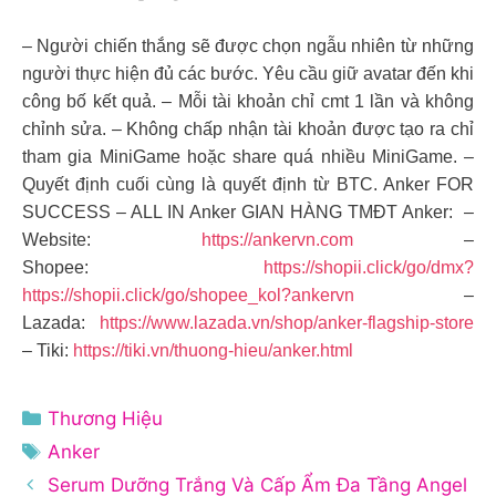
– Người chiến thắng sẽ được chọn ngẫu nhiên từ những
người thực hiện đủ các bước. Yêu cầu giữ avatar đến khi
công bố kết quả. – Mỗi tài khoản chỉ cmt 1 lần và không
chỉnh sửa. – Không chấp nhận tài khoản được tạo ra chỉ
tham gia MiniGame hoặc share quá nhiều MiniGame. –
Quyết định cuối cùng là quyết định từ BTC. Anker FOR
SUCCESS – ALL IN Anker GIAN HÀNG TMĐT Anker: –
Website:
https://ankervn.com
–
Shopee:
https://shopii.click/go/dmx?
https://shopii.click/go/shopee_kol?ankervn
–
Lazada:
https://www.lazada.vn/shop/anker-flagship-store
– Tiki:
https://tiki.vn/thuong-hieu/anker.html
Danh
Thương Hiệu
mục
Thẻ
Anker
Serum Dưỡng Trắng Và Cấp Ẩm Đa Tầng Angel