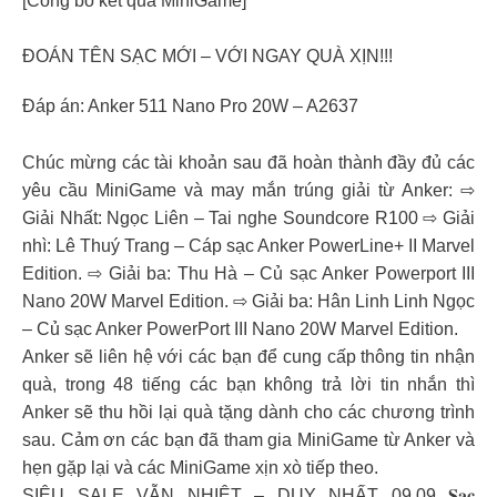
[Công bố kết quả MiniGame]
ĐOÁN TÊN SẠC MỚI – VỚI NGAY QUÀ XỊN!!!
Đáp án: Anker 511 Nano Pro 20W – A2637
Chúc mừng các tài khoản sau đã hoàn thành đầy đủ các
yêu cầu MiniGame và may mắn trúng giải từ Anker: ⇨
Giải Nhất: Ngọc Liên – Tai nghe Soundcore R100 ⇨ Giải
nhì: Lê Thuý Trang – Cáp sạc Anker PowerLine+ II Marvel
Edition. ⇨ Giải ba: Thu Hà – Củ sạc Anker Powerport III
Nano 20W Marvel Edition. ⇨ Giải ba: Hân Linh Linh Ngọc
– Củ sạc Anker PowerPort III Nano 20W Marvel Edition.
Anker sẽ liên hệ với các bạn để cung cấp thông tin nhận
quà, trong 48 tiếng các bạn không trả lời tin nhắn thì
Anker sẽ thu hồi lại quà tặng dành cho các chương trình
sau. Cảm ơn các bạn đã tham gia MiniGame từ Anker và
hẹn gặp lại và các MiniGame xịn xò tiếp theo.
SIÊU SALE VẪN NHIỆT – DUY NHẤT 09.09 𝐒𝐚̣𝐜