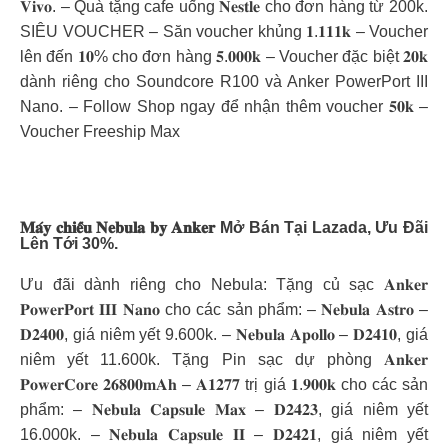
𝐕𝐢𝐯𝐨. – Quà tặng cafe uống 𝐍𝐞𝐬𝐭𝐥𝐞 cho đơn hàng từ 200k.
SIÊU VOUCHER – Săn voucher khủng 𝟏.𝟏𝟏𝟏𝐤 – Voucher
lên đến 𝟏𝟎% cho đơn hàng 𝟓.𝟎𝟎𝟎𝐤 – Voucher đặc biệt 𝟐𝟎𝐤
dành riêng cho Soundcore R100 và Anker PowerPort III
Nano. – Follow Shop ngay để nhận thêm voucher 𝟓𝟎𝐤 –
Voucher Freeship Max
𝐌𝐚́𝐲 𝐜𝐡𝐢𝐞̂́𝐮 𝐍𝐞𝐛𝐮𝐥𝐚 𝐛𝐲 𝐀𝐧𝐤𝐞𝐫 Mở Bán Tại Lazada, Ưu Đãi
Lên Tới 30%.
Ưu đãi dành riêng cho Nebula: Tặng củ sạc 𝐀𝐧𝐤𝐞𝐫
𝐏𝐨𝐰𝐞𝐫𝐏𝐨𝐫𝐭 𝐈𝐈𝐈 𝐍𝐚𝐧𝐨 cho các sản phẩm: – 𝐍𝐞𝐛𝐮𝐥𝐚 𝐀𝐬𝐭𝐫𝐨 –
𝐃𝟐𝟒𝟎𝟎, giá niêm yết 9.600k. – 𝐍𝐞𝐛𝐮𝐥𝐚 𝐀𝐩𝐨𝐥𝐥𝐨 – 𝐃𝟐𝟒𝟏𝟎, giá
niêm yết 11.600k. Tặng Pin sạc dự phòng 𝐀𝐧𝐤𝐞𝐫
𝐏𝐨𝐰𝐞𝐫𝐂𝐨𝐫𝐞 𝟐𝟔𝟖𝟎𝟎𝐦𝐀𝐡 – 𝐀𝟏𝟐𝟕𝟕 trị giá 𝟏.𝟗𝟎𝟎𝐤 cho các sản
phẩm: – 𝐍𝐞𝐛𝐮𝐥𝐚 𝐂𝐚𝐩𝐬𝐮𝐥𝐞 𝐌𝐚𝐱 – 𝐃𝟐𝟒𝟐𝟑, giá niêm yết
16.000k. – 𝐍𝐞𝐛𝐮𝐥𝐚 𝐂𝐚𝐩𝐬𝐮𝐥𝐞 𝐈𝐈 – 𝐃𝟐𝟒𝟐𝟏, giá niêm yết