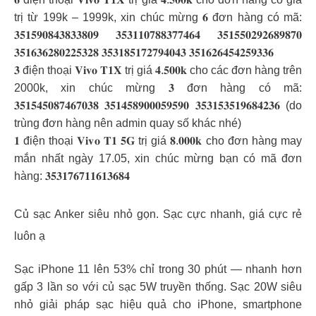
trị từ 199k – 1999k, xin chúc mừng 𝟔 đơn hàng có mã:
𝟑𝟓𝟏𝟓𝟗𝟎𝟖𝟒𝟑𝟖𝟑𝟑𝟖𝟎𝟗 𝟑𝟓𝟑𝟏𝟏𝟎𝟕𝟖𝟖𝟑𝟕𝟕𝟒𝟔𝟒 𝟑𝟓𝟏𝟓𝟓𝟎𝟐𝟗𝟐𝟔𝟖𝟗𝟖𝟕𝟎
𝟑𝟓𝟏𝟔𝟑𝟔𝟐𝟖𝟎𝟐𝟐𝟓𝟑𝟐𝟖 𝟑𝟓𝟑𝟏𝟖𝟓𝟏𝟕𝟐𝟕𝟗𝟒𝟎𝟒𝟑 𝟑𝟓𝟏𝟔𝟐𝟔𝟒𝟓𝟒𝟐𝟓𝟗𝟑𝟑𝟔
𝟑 điện thoại 𝐕𝐢𝐯𝐨 𝐓𝟏𝐗 trị giá 𝟒.𝟓𝟎𝟎𝐤 cho các đơn hàng trên
2000k, xin chúc mừng 𝟑 đơn hàng có mã:
𝟑𝟓𝟏𝟓𝟒𝟓𝟎𝟖𝟕𝟒𝟔𝟕𝟎𝟑𝟖 𝟑𝟓𝟏𝟒𝟓𝟖𝟗𝟎𝟎𝟎𝟓𝟗𝟓𝟗𝟎 𝟑𝟓𝟑𝟏𝟓𝟑𝟓𝟏𝟗𝟔𝟖𝟒𝟐𝟑𝟔 (do
trùng đơn hàng nên admin quay số khác nhé)
𝟏 điện thoại 𝐕𝐢𝐯𝐨 𝐓𝟏 𝟓𝐆 trị giá 𝟖.𝟎𝟎𝟎𝐤 cho đơn hàng may
mắn nhất ngày 17.05, xin chúc mừng bạn có mã đơn
hàng: 𝟑𝟓𝟑𝟏𝟕𝟔𝟕𝟏𝟏𝟔𝟏𝟑𝟔𝟖𝟒
Củ sạc Anker siêu nhỏ gọn. Sạc cực nhanh, giá cực rẻ
luôn ạ
Sạc iPhone 11 lên 53% chỉ trong 30 phút — nhanh hơn
gấp 3 lần so với củ sạc 5W truyền thống. Sạc 20W siêu
nhỏ giải pháp sạc hiệu quả cho iPhone, smartphone