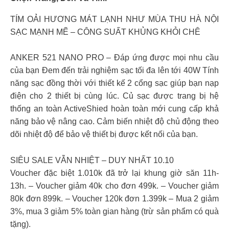
TÍM OẢI HƯƠNG MÁT LẠNH NHƯ MÙA THU HÀ NỘI
SẠC MẠNH MẼ – CÔNG SUẤT KHỦNG KHỎI CHÊ
ANKER 521 NANO PRO – Đáp ứng được mọi nhu cầu
của bạn Đem đến trải nghiệm sạc tối đa lên tới 40W Tính
năng sạc đồng thời với thiết kế 2 cổng sạc giúp bạn nạp
điện cho 2 thiết bị cùng lúc. Củ sạc được trang bị hệ
thống an toàn ActiveShied hoàn toàn mới cung cấp khả
năng bảo vệ nâng cao. Cảm biến nhiệt độ chủ động theo
dõi nhiệt độ để bảo vệ thiết bị được kết nối của bạn.
SIÊU SALE VẪN NHIỆT – DUY NHẤT 10.10
Voucher đặc biệt 1.010k đã trở lại khung giờ săn 11h-
13h. – Voucher giảm 40k cho đơn 499k. – Voucher giảm
80k đơn 899k. – Voucher 120k đơn 1.399k – Mua 2 giảm
3%, mua 3 giảm 5% toàn gian hàng (trừ sản phẩm có quà
tặng).