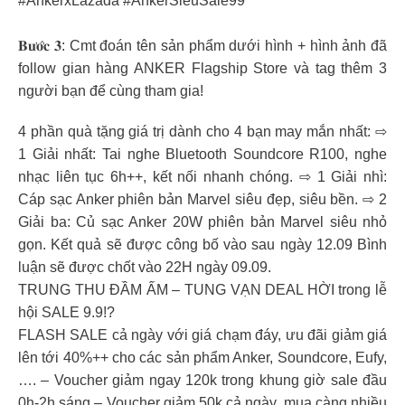
#AnkerxLazada #AnkerSieuSale99
𝐁𝐮̛𝐨̛́𝐜 𝟑: Cmt đoán tên sản phẩm dưới hình + hình ảnh đã
follow gian hàng ANKER Flagship Store và tag thêm 3
người bạn để cùng tham gia!
4 phần quà tặng giá trị dành cho 4 bạn may mắn nhất: ⇨
1 Giải nhất: Tai nghe Bluetooth Soundcore R100, nghe
nhạc liên tục 6h++, kết nối nhanh chóng. ⇨ 1 Giải nhì:
Cáp sạc Anker phiên bản Marvel siêu đẹp, siêu bền. ⇨ 2
Giải ba: Củ sạc Anker 20W phiên bản Marvel siêu nhỏ
gọn. Kết quả sẽ được công bố vào sau ngày 12.09 Bình
luận sẽ được chốt vào 22H ngày 09.09.
TRUNG THU ĐẦM ẤM – TUNG VẠN DEAL HỜI trong lễ
hội SALE 9.9!?
FLASH SALE cả ngày với giá chạm đáy, ưu đãi giảm giá
lên tới 40%++ cho các sản phẩm Anker, Soundcore, Eufy,
…. – Voucher giảm ngay 120k trong khung giờ sale đầu
0h-2h sáng – Voucher giảm 50k cả ngày, mua càng nhiều