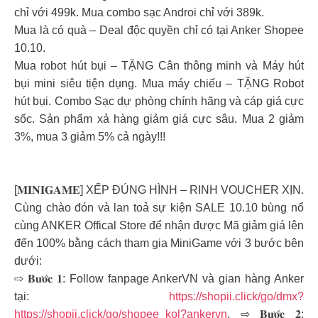
chỉ với 499k. Mua combo sạc Androi chỉ với 389k.
Mua là có quà – Deal độc quyền chỉ có tại Anker Shopee
10.10.
Mua robot hút bụi – TẶNG Cân thông minh và Máy hút
bụi mini siêu tiện dụng. Mua máy chiếu – TẶNG Robot
hút bụi. Combo Sạc dự phòng chính hãng và cáp giá cực
sốc. Sản phẩm xả hàng giảm giá cực sâu. Mua 2 giảm
3%, mua 3 giảm 5% cả ngày!!!
[𝐌𝐈𝐍𝐈𝐆𝐀𝐌𝐄] XẾP ĐÚNG HÌNH – RINH VOUCHER XỊN.
Cùng chào đón và lan toả sự kiện SALE 10.10 bùng nổ
cùng ANKER Offical Store để nhận được Mã giảm giá lên
đến 100% bằng cách tham gia MiniGame với 3 bước bên
dưới:
⇨ 𝐁𝐮̛𝐨̛́𝐜 𝟏: Follow fanpage AnkerVN và gian hàng Anker
tại:
https://shopii.click/go/dmx?
https://shopii.click/go/shopee_kol?ankervn
. ⇨ 𝐁𝐮̛𝐨̛́𝐜 𝟐: