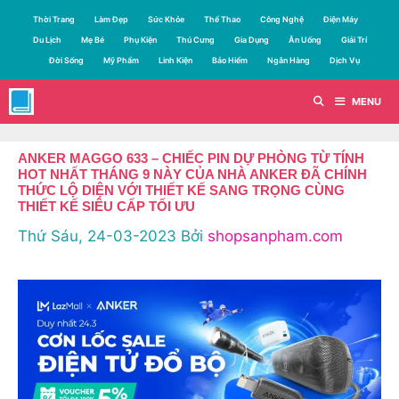
Chuyển
Thời Trang
Làm Đẹp
Sức Khỏe
Thể Thao
Công Nghệ
Điện Máy
đến
Du Lịch
Mẹ Bé
Phụ Kiện
Thú Cưng
Gia Dụng
Ăn Uống
Giải Trí
nội
Đời Sống
Mỹ Phẩm
Linh Kiện
Bảo Hiểm
Ngân Hàng
Dịch Vụ
dung
MENU
ANKER MAGGO 633 – CHIẾC PIN DỰ PHÒNG TỪ TÍNH
HOT NHẤT THÁNG 9 NÀY CỦA NHÀ ANKER ĐÃ CHÍNH
THỨC LỘ DIỆN VỚI THIẾT KẾ SANG TRỌNG CÙNG
THIẾT KẾ SIÊU CẤP TỐI ƯU
Thứ Sáu, 24-03-2023
Bởi
shopsanpham.com