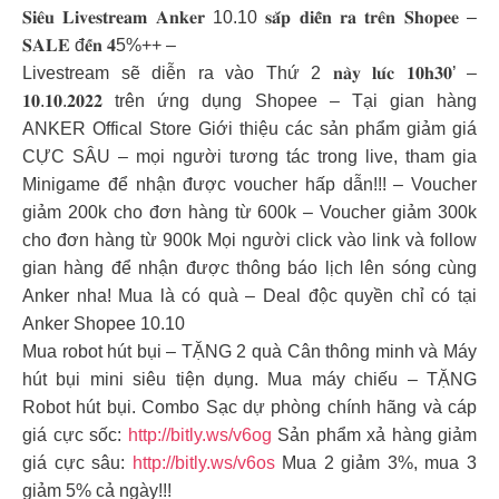
𝐒𝐢𝐞̂𝐮 𝐋𝐢𝐯𝐞𝐬𝐭𝐫𝐞𝐚𝐦 𝐀𝐧𝐤𝐞𝐫 10.10 𝐬𝐚̆́𝐩 𝐝𝐢𝐞̂̃𝐧 𝐫𝐚 𝐭𝐫𝐞̂𝐧 𝐒𝐡𝐨𝐩𝐞𝐞 –
𝐒𝐀𝐋𝐄 đ𝐞̂́𝐧 𝟒5%++ –
Livestream sẽ diễn ra vào Thứ 2 𝐧𝐚̀𝐲 𝐥𝐮́𝐜 𝟏𝟎𝐡𝟑𝟎’ –
𝟏𝟎.𝟏𝟎.𝟐𝟎𝟐𝟐 trên ứng dụng Shopee – Tại gian hàng
ANKER Offical Store Giới thiệu các sản phẩm giảm giá
CỰC SÂU – mọi người tương tác trong live, tham gia
Minigame để nhận được voucher hấp dẫn!!! – Voucher
giảm 200k cho đơn hàng từ 600k – Voucher giảm 300k
cho đơn hàng từ 900k Mọi người click vào link và follow
gian hàng để nhận được thông báo lịch lên sóng cùng
Anker nha! Mua là có quà – Deal độc quyền chỉ có tại
Anker Shopee 10.10
Mua robot hút bụi – TẶNG 2 quà Cân thông minh và Máy
hút bụi mini siêu tiện dụng. Mua máy chiếu – TẶNG
Robot hút bụi. Combo Sạc dự phòng chính hãng và cáp
giá cực sốc:
http://bitly.ws/v6og
Sản phẩm xả hàng giảm
giá cực sâu:
http://bitly.ws/v6os
Mua 2 giảm 3%, mua 3
giảm 5% cả ngày!!!