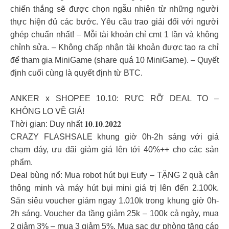
chiến thắng sẽ được chọn ngẫu nhiên từ những người
thực hiện đủ các bước. Yêu cầu trao giải đối với người
ghép chuẩn nhất! – Mỗi tài khoản chỉ cmt 1 lần và không
chỉnh sửa. – Không chấp nhận tài khoản được tạo ra chỉ
để tham gia MiniGame (share quá 10 MiniGame). – Quyết
định cuối cùng là quyết định từ BTC.
ANKER x SHOPEE 10.10: RỰC RỠ DEAL TO –
KHÔNG LO VỀ GIÁ!
Thời gian: Duy nhất 𝟏𝟎.𝟏𝟎.𝟐𝟎𝟐𝟐
CRAZY FLASHSALE khung giờ 0h-2h sáng với giá
chạm đáy, ưu đãi giảm giá lên tới 40%++ cho các sản
phẩm.
Deal bùng nổ: Mua robot hút bụi Eufy – TẶNG 2 quà cân
thông minh và máy hút bụi mini giá trị lên đến 2.100k.
Săn siêu voucher giảm ngay 1.010k trong khung giờ 0h-
2h sáng. Voucher đa tầng giảm 25k – 100k cả ngày, mua
2 giảm 3% – mua 3 giảm 5%. Mua sạc dự phòng tặng cáp