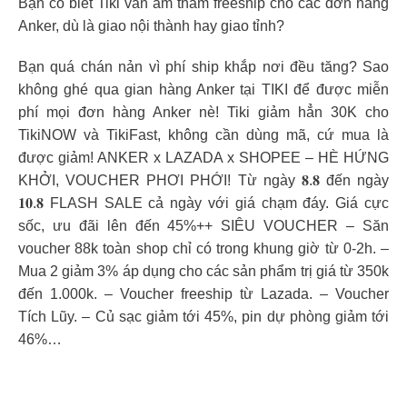
Bạn có biết Tiki vẫn âm thầm freeship cho các đơn hàng
Anker, dù là giao nội thành hay giao tỉnh?
Bạn quá chán nản vì phí ship khắp nơi đều tăng? Sao
không ghé qua gian hàng Anker tại TIKI để được miễn
phí mọi đơn hàng Anker nè! Tiki giảm hẳn 30K cho
TikiNOW và TikiFast, không cần dùng mã, cứ mua là
được giảm! ANKER x LAZADA x SHOPEE – HÈ HỨNG
KHỞI, VOUCHER PHƠI PHỚI! Từ ngày 𝟖.𝟖 đến ngày
𝟏𝟎.𝟖 FLASH SALE cả ngày với giá chạm đáy. Giá cực
sốc, ưu đãi lên đến 45%++ SIÊU VOUCHER – Săn
voucher 88k toàn shop chỉ có trong khung giờ từ 0-2h. –
Mua 2 giảm 3% áp dụng cho các sản phẩm trị giá từ 350k
đến 1.000k. – Voucher freeship từ Lazada. – Voucher
Tích Lũy. – Củ sạc giảm tới 45%, pin dự phòng giảm tới
46%…