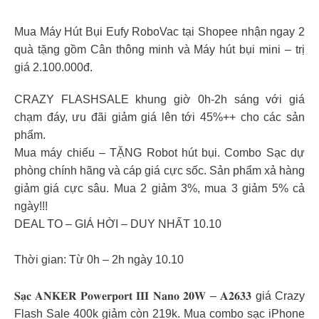
Mua Máy Hút Bụi Eufy RoboVac tại Shopee nhận ngay 2
quà tặng gồm Cân thông minh và Máy hút bụi mini – trị
giá 2.100.000đ.
CRAZY FLASHSALE khung giờ 0h-2h sáng với giá
chạm đáy, ưu đãi giảm giá lên tới 45%++ cho các sản
phẩm.
Mua máy chiếu – TẶNG Robot hút bụi. Combo Sạc dự
phòng chính hãng và cáp giá cực sốc. Sản phẩm xả hàng
giảm giá cực sâu. Mua 2 giảm 3%, mua 3 giảm 5% cả
ngày!!!
DEAL TO – GIÁ HỜI – DUY NHẤT 10.10
Thời gian: Từ 0h – 2h ngày 10.10
𝐒𝐚̣𝐜 𝐀𝐍𝐊𝐄𝐑 𝐏𝐨𝐰𝐞𝐫𝐩𝐨𝐫𝐭 𝐈𝐈𝐈 𝐍𝐚𝐧𝐨 𝟐𝟎𝐖 – 𝐀𝟐𝟔𝟑𝟑 giá Crazy
Flash Sale 400k giảm còn 219k. Mua combo sạc iPhone