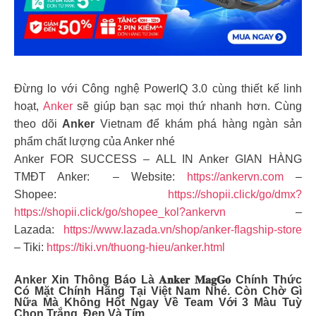
Đừng lo với Công nghệ PowerIQ 3.0 cùng thiết kế linh
hoạt,
Anker
sẽ giúp bạn sạc mọi thứ nhanh hơn. Cùng
theo dõi
Anker
Vietnam để khám phá hàng ngàn sản
phẩm chất lượng của Anker nhé
Anker FOR SUCCESS – ALL IN Anker GIAN HÀNG
TMĐT Anker: – Website:
https://ankervn.com
–
Shopee:
https://shopii.click/go/dmx?
https://shopii.click/go/shopee_kol?ankervn
–
Lazada:
https://www.lazada.vn/shop/anker-flagship-store
– Tiki:
https://tiki.vn/thuong-hieu/anker.html
Anker Xin Thông Báo Là 𝐀𝐧𝐤𝐞𝐫 𝐌𝐚𝐠𝐆𝐨 Chính Thức
Có Mặt Chính Hãng Tại Việt Nam Nhé. Còn Chờ Gì
Nữa Mà Không Hốt Ngay Về Team Với 3 Màu Tuỳ
Chọn Trắng, Đen Và Tím.