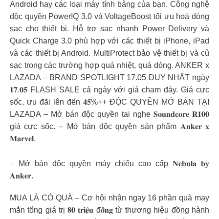
Android hay các loại máy tính bảng của bạn. Công nghệ
độc quyền PowerIQ 3.0 và VoltageBoost tối ưu hoá dòng
sạc cho thiết bị. Hỗ trợ sạc nhanh Power Delivery và
Quick Charge 3.0 phù hợp với các thiết bị iPhone, iPad
và các thiết bị Android. MultiProtect bảo vệ thiết bị và củ
sạc trong các trường hợp quá nhiệt, quá dòng. ANKER x
LAZADA – BRAND SPOTLIGHT 17.05 DUY NHẤT ngày
𝟏𝟕.𝟎𝟓 FLASH SALE cả ngày với giá chạm đáy. Giá cực
sốc, ưu đãi lên đến 𝟒𝟓%++ ĐỘC QUYỀN MỞ BÁN TẠI
LAZADA – Mở bán độc quyền tai nghe 𝐒𝐨𝐮𝐧𝐝𝐜𝐨𝐫𝐞 𝐑𝟏𝟎𝟎
giá cực sốc. – Mở bán độc quyền sản phẩm 𝐀𝐧𝐤𝐞𝐫 𝐱
𝐌𝐚𝐫𝐯𝐞𝐥.
– Mở bán độc quyền máy chiếu cao cấp 𝐍𝐞𝐛𝐮𝐥𝐚 𝐛𝐲
𝐀𝐧𝐤𝐞𝐫.
MUA LÀ CÓ QUÀ – Cơ hội nhận ngay 16 phần quà may
mắn tổng giá trị 𝟖𝟎 𝐭𝐫𝐢𝐞̣̂𝐮 đ𝐨̂̀𝐧𝐠 từ thương hiệu đồng hành