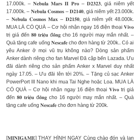
17.000k. – 𝐍𝐞𝐛𝐮𝐥𝐚 𝐌𝐚𝐫𝐬 𝐈𝐈 𝐏𝐫𝐨 – 𝐃𝟐𝟑𝟐𝟑, giá niêm yết
17.000k. – 𝐍𝐞𝐛𝐮𝐥𝐚 𝐂𝐨𝐬𝐦𝐨𝐬 – 𝐃𝟐𝟏𝟒𝟎, giá niêm yết 23.000k.
– 𝐍𝐞𝐛𝐮𝐥𝐚 𝐂𝐨𝐬𝐦𝐨𝐬 𝐌𝐚𝐱 – 𝐃𝟐𝟏𝟓𝟎, giá niêm yết 48.000k.
MUA LÀ CÓ QUÀ – Cơ hội nhận ngay 16 điện thoại 𝐕𝐢𝐯𝐨
trị giá đến 𝟖𝟎 𝐭𝐫𝐢𝐞̣̂𝐮 đ𝐨̂̀𝐧𝐠 cho 16 người may mắn nhất. –
Quà tặng cafe uống 𝐍𝐞𝐬𝐜𝐚𝐟𝐞 cho đơn hàng từ 200k.. Có ai
yêu Anker ở mọi vũ trụ không nào? Dòng sản phẩm
Anker dành riêng cho fan Marvel Đã cập bến Lazada. Ưu
đãi dành riêng cho sản phẩm Anker x Marvel duy nhất
ngày 17.05. – Ưu đãi lên tới 20%. – Tặng củ sạc Anker
PowerPort III Nano khi mua Tai Nghe hoặc Loa. MUA LÀ
CÓ QUÀ – Cơ hội nhận ngay 16 điện thoại 𝐕𝐢𝐯𝐨 trị giá
đến 𝟖𝟎 𝐭𝐫𝐢𝐞̣̂𝐮 đ𝐨̂̀𝐧𝐠 cho 16 người may mắn nhất. – Quà
tặng cafe uống 𝐍𝐞𝐬𝐜𝐚𝐟𝐞 cho đơn hàng từ 200k.
[𝐌𝐈𝐍𝐈𝐆𝐀𝐌𝐄] THAY HÌNH NGAY Cùng chào đón và lan