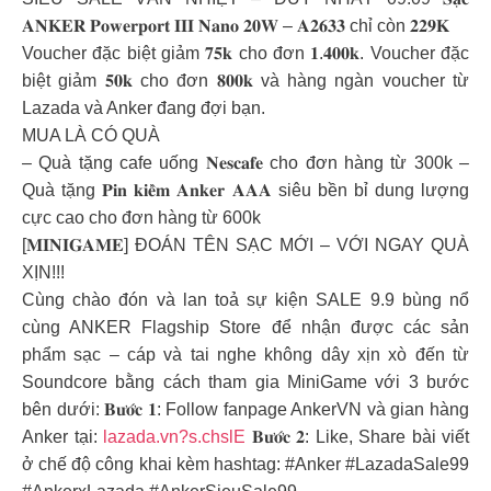
𝐀𝐍𝐊𝐄𝐑 𝐏𝐨𝐰𝐞𝐫𝐩𝐨𝐫𝐭 𝐈𝐈𝐈 𝐍𝐚𝐧𝐨 𝟐𝟎𝐖 – 𝐀𝟐𝟔𝟑𝟑 chỉ còn 𝟐𝟐𝟗𝐊
Voucher đặc biệt giảm 𝟕𝟓𝐤 cho đơn 𝟏.𝟒𝟎𝟎𝐤. Voucher đặc
biệt giảm 𝟓𝟎𝐤 cho đơn 𝟖𝟎𝟎𝐤 và hàng ngàn voucher từ
Lazada và Anker đang đợi bạn.
MUA LÀ CÓ QUÀ
– Quà tặng cafe uống 𝐍𝐞𝐬𝐜𝐚𝐟𝐞 cho đơn hàng từ 300k –
Quà tặng 𝐏𝐢𝐧 𝐤𝐢𝐞̂̀𝐦 𝐀𝐧𝐤𝐞𝐫 𝐀𝐀𝐀 siêu bền bỉ dung lượng
cực cao cho đơn hàng từ 600k
[𝐌𝐈𝐍𝐈𝐆𝐀𝐌𝐄] ĐOÁN TÊN SẠC MỚI – VỚI NGAY QUÀ
XỊN!!!
Cùng chào đón và lan toả sự kiện SALE 9.9 bùng nổ
cùng ANKER Flagship Store để nhận được các sản
phẩm sạc – cáp và tai nghe không dây xịn xò đến từ
Soundcore bằng cách tham gia MiniGame với 3 bước
bên dưới: 𝐁𝐮̛𝐨̛́𝐜 𝟏: Follow fanpage AnkerVN và gian hàng
Anker tại:
lazada.vn?s.chslE
𝐁𝐮̛𝐨̛́𝐜 𝟐: Like, Share bài viết
ở chế độ công khai kèm hashtag: #Anker #LazadaSale99