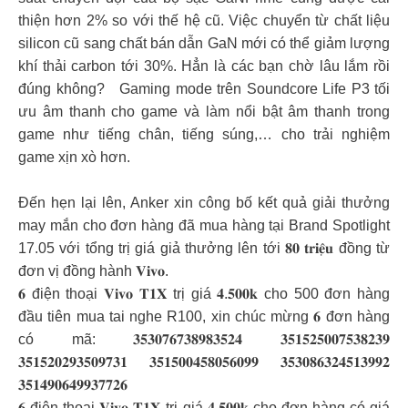
thiện hơn 2% so với thế hệ cũ. Việc chuyển từ chất liệu
silicon cũ sang chất bán dẫn GaN mới có thể giảm lượng
khí thải carbon tới 30%. Hẳn là các bạn chờ lâu lắm rồi
đúng không? Gaming mode trên Soundcore Life P3 tối
ưu âm thanh cho game và làm nổi bật âm thanh trong
game như tiếng chân, tiếng súng,… cho trải nghiệm
game xịn xò hơn.
Đến hẹn lại lên, Anker xin công bố kết quả giải thưởng
may mắn cho đơn hàng đã mua hàng tại Brand Spotlight
17.05 với tổng trị giá giả thưởng lên tới 𝟖𝟎 𝐭𝐫𝐢𝐞̣̂𝐮 đồng từ
đơn vị đồng hành 𝐕𝐢𝐯𝐨.
𝟔 điện thoại 𝐕𝐢𝐯𝐨 𝐓𝟏𝐗 trị giá 𝟒.𝟓𝟎𝟎𝐤 cho 500 đơn hàng
đầu tiên mua tai nghe R100, xin chúc mừng 𝟔 đơn hàng
có mã: 𝟑𝟓𝟑𝟎𝟕𝟔𝟕𝟑𝟖𝟗𝟖𝟑𝟓𝟐𝟒 𝟑𝟓𝟏𝟓𝟐𝟓𝟎𝟎𝟕𝟓𝟑𝟖𝟐𝟑𝟗
𝟑𝟓𝟏𝟓𝟐𝟎𝟐𝟗𝟑𝟓𝟎𝟗𝟕𝟑𝟏 𝟑𝟓𝟏𝟓𝟎𝟎𝟒𝟓𝟖𝟎𝟓𝟔𝟎𝟗𝟗 𝟑𝟓𝟑𝟎𝟖𝟔𝟑𝟐𝟒𝟓𝟏𝟑𝟗𝟗𝟐
𝟑𝟓𝟏𝟒𝟗𝟎𝟔𝟒𝟗𝟗𝟑𝟕𝟕𝟐𝟔
𝟔 điện thoại 𝐕𝐢𝐯𝐨 𝐓𝟏𝐗 trị giá 𝟒.𝟓𝟎𝟎𝐤 cho đơn hàng có giá