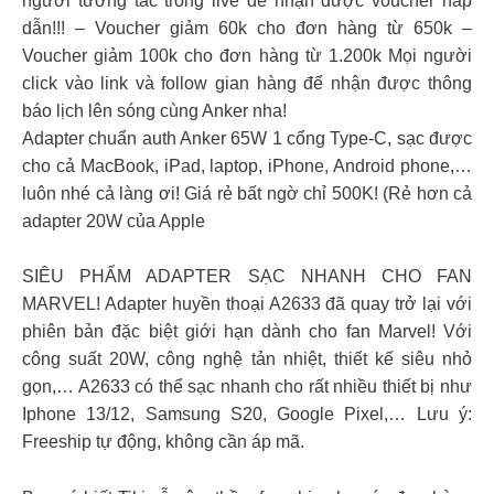
người tương tác trong live để nhận được voucher hấp
dẫn!!! – Voucher giảm 60k cho đơn hàng từ 650k –
Voucher giảm 100k cho đơn hàng từ 1.200k Mọi người
click vào link và follow gian hàng để nhận được thông
báo lịch lên sóng cùng Anker nha!
Adapter chuẩn auth Anker 65W 1 cổng Type-C, sạc được
cho cả MacBook, iPad, laptop, iPhone, Android phone,…
luôn nhé cả làng ơi! Giá rẻ bất ngờ chỉ 500K! (Rẻ hơn cả
adapter 20W của Apple
SIÊU PHẨM ADAPTER SẠC NHANH CHO FAN
MARVEL! Adapter huyền thoại A2633 đã quay trở lại với
phiên bản đặc biệt giới hạn dành cho fan Marvel! Với
công suất 20W, công nghệ tản nhiệt, thiết kế siêu nhỏ
gọn,… A2633 có thể sạc nhanh cho rất nhiều thiết bị như
Iphone 13/12, Samsung S20, Google Pixel,… Lưu ý:
Freeship tự động, không cần áp mã.