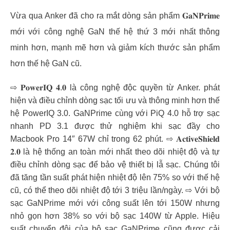
Vừa qua Anker đã cho ra mắt dòng sản phẩm 𝐆𝐚𝐍𝐏𝐫𝐢𝐦𝐞
mới với công nghệ GaN thế hệ thứ 3 mới nhất thông
minh hơn, mạnh mẽ hơn và giảm kích thước sản phẩm
hơn thế hệ GaN cũ.
⇨ 𝐏𝐨𝐰𝐞𝐫𝐈𝐐 𝟒.𝟎 là công nghệ độc quyền từ Anker. phát
hiện và điều chỉnh dòng sạc tối ưu và thông minh hơn thế
hệ PowerIQ 3.0. GaNPrime cùng với PiQ 4.0 hỗ trợ sạc
nhanh PD 3.1 được thử nghiệm khi sạc đầy cho
Macbook Pro 14″ 67W chỉ trong 62 phút. ⇨ 𝐀𝐜𝐭𝐢𝐯𝐞𝐒𝐡𝐢𝐞𝐥𝐝
𝟐.𝟎 là hệ thống an toàn mới nhất theo dõi nhiệt độ và tự
điều chỉnh dòng sạc để bảo vệ thiết bị lẫ sạc. Chúng tôi
đã tăng tần suất phát hiện nhiệt độ lên 75% so với thế hệ
cũ, có thể theo dõi nhiệt độ tới 3 triệu lần/ngày. ⇨ Với bộ
sạc GaNPrime mới với công suất lên tới 150W nhưng
nhỏ gọn hơn 38% so với bộ sạc 140W từ Apple. Hiệu
suất chuyển đội của bộ sạc GaNPrime cũng được cải