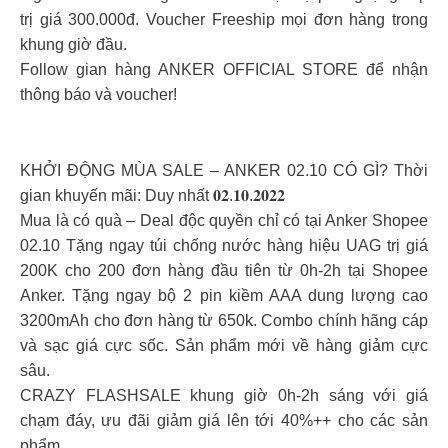
trị giá 300.000đ. Voucher Freeship mọi đơn hàng trong
khung giờ đầu.
Follow gian hàng ANKER OFFICIAL STORE để nhận
thông báo và voucher!
KHỞI ĐỘNG MÙA SALE – ANKER 02.10 CÓ GÌ? Thời
gian khuyến mãi: Duy nhất 𝟎𝟐.𝟏𝟎.𝟐𝟎𝟐𝟐
Mua là có quà – Deal độc quyền chỉ có tại Anker Shopee
02.10 Tặng ngay túi chống nước hàng hiệu UAG trị giá
200K cho 200 đơn hàng đầu tiên từ 0h-2h tại Shopee
Anker. Tặng ngay bộ 2 pin kiềm AAA dung lượng cao
3200mAh cho đơn hàng từ 650k. Combo chính hãng cáp
và sạc giá cực sốc. Sản phẩm mới về hàng giảm cực
sâu.
CRAZY FLASHSALE khung giờ 0h-2h sáng với giá
chạm đáy, ưu đãi giảm giá lên tới 40%++ cho các sản
phẩm.