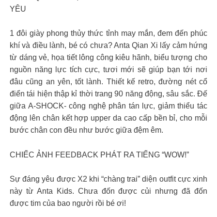
YÊU
1 đôi giày phong thủy thức tỉnh may mắn, đem đến phúc
khí và điều lành, bé có chưa? Anta Qian Xi lấy cảm hứng
từ dáng vẻ, họa tiết lông công kiêu hãnh, biểu tượng cho
nguồn năng lực tích cực, tươi mới sẽ giúp bạn tới nơi
đâu cũng an yên, tốt lành. Thiết kế retro, đường nét cổ
điển tái hiện thập kỉ thời trang 90 năng động, sâu sắc. Đế
giữa A-SHOCK- công nghệ phân tán lực, giảm thiểu tác
động lên chân kết hợp upper da cao cấp bền bỉ, cho mỗi
bước chân con đều như bước giữa đệm êm.
CHIẾC ẢNH FEEDBACK PHÁT RA TIẾNG “WOW!”
Sự đáng yêu được X2 khi “chàng trai” diện outfit cực xinh
này từ Anta Kids. Chưa đốn được củi nhưng đã đốn
được tim của bao người rồi bé ơi!