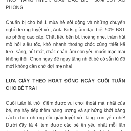
TRỜI TĂNG NHIỆT, GIẢM ĐẶC BIỆT 50% BST ÁO
PHÔNG
Chuẩn bị cho bé 1 mùa hè sôi động và những chuyến
nghỉ dưỡng tuyệt vời, Anta Kids giảm đặc biệt 50% BST
áo phông cao cấp. Chất liệu bền bỉ, thoáng nhẹ, thấm hút
mồ hôi siêu tốc, khô nhanh thoáng chốc cùng thiết kế
tươi sáng, hút mắt, chắc chắn làm con yêu muốn mặc mãi
không thôi. Chọn ngay để ngày tăng nhiệt bé có sẵn tủ đồ
mới không cần chờ đợi mẹ nha!
LỰA GIÀY THEO HOẠT ĐỘNG NGÀY CUỐI TUẦN
CHO BÉ TRAI
Cuối tuần là thời điểm được vui chơi thoải mái nhất của
bé, mẹ hãy tiếp thêm năng lượng và sự hứng khởi bằng
cách chọn những đôi giày tuyệt vời tặng con yêu nhé!
Dưới đây là 4 item được các bé tin yêu nhất mỗi lần