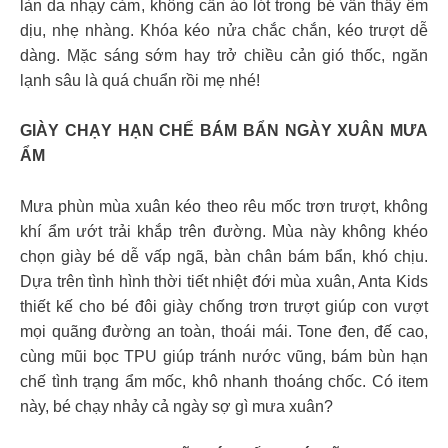
làn da nhạy cảm, không cần áo lót trong bé vẫn thấy êm
dịu, nhẹ nhàng. Khóa kéo nửa chắc chắn, kéo trượt dễ
dàng. Mặc sáng sớm hay trở chiều cản gió thốc, ngăn
lạnh sâu là quá chuẩn rồi mẹ nhé!
GIÀY CHẠY HẠN CHẾ BÁM BẨN NGÀY XUÂN MƯA
ẨM
Mưa phùn mùa xuân kéo theo rêu mốc trơn trượt, không
khí ẩm ướt trải khắp trên đường. Mùa này không khéo
chọn giày bé dễ vấp ngã, bàn chân bám bẩn, khó chịu.
Dựa trên tình hình thời tiết nhiệt đới mùa xuân, Anta Kids
thiết kế cho bé đôi giày chống trơn trượt giúp con vượt
mọi quãng đường an toàn, thoái mái. Tone đen, đế cao,
cùng mũi bọc TPU giúp tránh nước vũng, bám bùn hạn
chế tình trạng ẩm mốc, khô nhanh thoáng chốc. Có item
này, bé chạy nhảy cả ngày sợ gì mưa xuân?