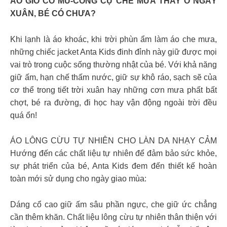
ÁO GIÓ CÓ MŨ-CÔNG CỤ CHE MƯA THAY Ô NGÀY
XUÂN, BÉ CÓ CHƯA?
Khi lạnh là áo khoác, khi trời phùn ẩm làm áo che mưa,
những chiếc jacket Anta Kids đinh đỉnh này giữ được mọi
vai trò trong cuộc sống thường nhật của bé. Với khả năng
giữ ấm, hạn chế thấm nước, giữ sự khô ráo, sạch sẽ của
cơ thể trong tiết trời xuân hay những cơn mưa phất bất
chợt, bé ra đường, đi học hay vận động ngoài trời đều
quá ổn!
ÁO LÔNG CỪU TỰ NHIÊN CHO LÀN DA NHẠY CẢM
Hướng đến các chất liệu tự nhiên để đảm bảo sức khỏe,
sự phát triển của bé, Anta Kids đem đến thiết kế hoàn
toàn mới sử dụng cho ngày giao mùa:
Dáng cổ cao giữ ấm sâu phần ngực, che giữ ức chẳng
cần thêm khăn. Chất liệu lông cừu tự nhiên thân thiện với