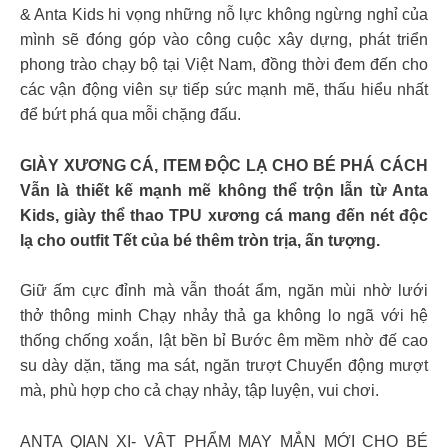
& Anta Kids hi vọng những nỗ lực không ngừng nghỉ của
mình sẽ đóng góp vào công cuộc xây dựng, phát triển
phong trào chạy bộ tại Việt Nam, đồng thời đem đến cho
các vận động viên sự tiếp sức mạnh mẽ, thấu hiểu nhất
để bứt phá qua mỗi chặng đấu.
GIÀY XƯƠNG CÁ, ITEM ĐỘC LẠ CHO BÉ PHÁ CÁCH
Vẫn là thiết kế mạnh mẽ không thể trộn lẫn từ Anta
Kids, giày thể thao TPU xương cá mang đến nét độc
lạ cho outfit Tết của bé thêm tròn trịa, ấn tượng.
Giữ ấm cực đỉnh mà vẫn thoát ẩm, ngăn mùi nhờ lưới
thở thông minh Chạy nhảy thả ga không lo ngã với hệ
thống chống xoắn, lật bền bỉ Bước êm mềm nhờ đế cao
su dày dặn, tăng ma sát, ngăn trượt Chuyển động mượt
mà, phù hợp cho cả chạy nhảy, tập luyện, vui chơi.
ANTA QIAN XI- VẬT PHẨM MAY MẮN MỚI CHO BÉ