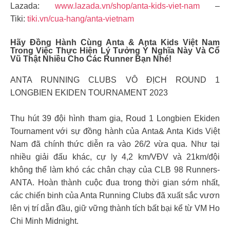
Lazada:
www.lazada.vn/shop/anta-kids-viet-nam
–
Tiki:
tiki.vn/cua-hang/anta-vietnam
Hãy Đồng Hành Cùng Anta & Anta Kids Việt Nam
Trong Việc Thực Hiện Lý Tưởng Ý Nghĩa Này Và Cổ
Vũ Thật Nhiều Cho Các Runner Bạn Nhé!
ANTA RUNNING CLUBS VÔ ĐỊCH ROUND 1
LONGBIEN EKIDEN TOURNAMENT 2023
Thu hút 39 đội hình tham gia, Roud 1 Longbien Ekiden
Tournament với sự đồng hành của Anta& Anta Kids Việt
Nam đã chính thức diễn ra vào 26/2 vừa qua. Như tại
nhiều giải đấu khác, cự ly 4,2 km/VĐV và 21km/đội
không thể làm khó các chân chạy của CLB 98 Runners-
ANTA. Hoàn thành cuộc đua trong thời gian sớm nhất,
các chiến binh của Anta Running Clubs đã xuất sắc vươn
lên vị trí dẫn đầu, giữ vững thành tích bất bại kể từ VM Ho
Chi Minh Midnight.