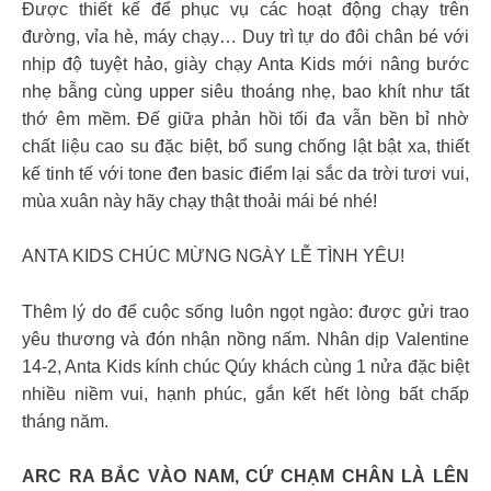
Được thiết kế để phục vụ các hoạt động chạy trên
đường, vỉa hè, máy chạy… Duy trì tự do đôi chân bé với
nhịp độ tuyệt hảo, giày chạy Anta Kids mới nâng bước
nhẹ bẫng cùng upper siêu thoáng nhẹ, bao khít như tất
thớ êm mềm. Đế giữa phản hồi tối đa vẫn bền bỉ nhờ
chất liệu cao su đặc biệt, bổ sung chống lật bật xa, thiết
kế tinh tế với tone đen basic điểm lại sắc da trời tươi vui,
mùa xuân này hãy chạy thật thoải mái bé nhé!
ANTA KIDS CHÚC MỪNG NGÀY LỄ TÌNH YÊU!
Thêm lý do để cuộc sống luôn ngọt ngào: được gửi trao
yêu thương và đón nhận nồng nấm. Nhân dịp Valentine
14-2, Anta Kids kính chúc Qúy khách cùng 1 nửa đặc biệt
nhiều niềm vui, hạnh phúc, gắn kết hết lòng bất chấp
tháng năm.
ARC RA BẮC VÀO NAM, CỨ CHẠM CHÂN LÀ LÊN