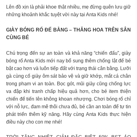
Lên đồ xịn là phải khoe thật nhiều, mẹ đừng quên lưu giữ
những khoảnh khắc tuyệt vời này tại Anta Kids nhé!
GIÀY BÓNG RỔ ĐẾ BẰNG – THĂNG HOA TRÊN SÂN
CÙNG BÉ
Chú trọng đến sự an toàn và khả năng “chiến đấu”, giày
bóng rổ Anta Kids mới nay bổ sung thêm chống lật để bé
bật cao hơn và luôn tiếp đất với trạng thái cân bằng. Lưỡi
gà cùng cổ giày ôm sát bảo vệ và giữ khớp, mắt cá chân
trong phạm vi an toàn. Bọc gót, mũi giày cũng chống lực
va đập khi tranh chấp hiệu quả hơn, cho bé item thiện
chiến để tiến lên không khoan nhượng. Chơi bóng rổ chỉ
với nỗ lực, đam mê thôi chưa đủ, bé cần an toàn để tự tin
phát triển thêm kỹ năng. Hãy cùng Anta Kids thực hiện
điều này cho con mẹ nhé!