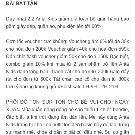
ĐÃI BẤT TẬN
Duy nhất 2.2 Anta Kids giảm giá toàn bộ gian hàng bao
gồm giày dép, quần áo, phụ kiện lên tới 60%
Cơn lốc voucher cực khủng: Voucher giảm 6% tối đa 30k
cho hóa đơn 200k Voucher giảm 40k cho hóa đơn 599k
Đón chờ flash voucher giảm 50k cho đơn 150k Đặc biệt,
combo giảm 10% khi mua từ 2 sản phẩm trở lên Anta
Kids dành tặng bạn: Tranh cát cho đơn từ 300k Balo dây
rút cho đơn từ 600k Tất chân cao cổ cho đơn từ 800k
Lưu ý những khung giờ #Flashsale 0H-9H-12H-21H
PHỐI ĐỒ TON SUR TON CHO BÉ VUI CHƠI NGÀY
XUÂN Mùa xuân năng động bé sao thiếu 1 chiếc hoodie,
đặc biệt là khi trời đang ấm dần lên. Mẹ hãy cùng Anta
Kids trang bị cho con outfit ton đen basic này để tạo dựng
sự mạnh mẽ, khỏe khoắn ở bất cứ đâu nhé. Sự co giãn