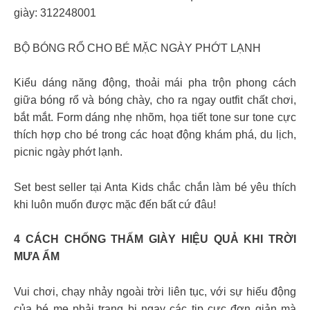
giày: 312248001
BỘ BÓNG RỔ CHO BÉ MẶC NGÀY PHỚT LẠNH
Kiểu dáng năng động, thoải mái pha trộn phong cách
giữa bóng rổ và bóng chày, cho ra ngay outfit chất chơi,
bắt mắt. Form dáng nhẹ nhõm, họa tiết tone sur tone cực
thích hợp cho bé trong các hoạt động khám phá, du lịch,
picnic ngày phớt lạnh.
Set best seller tại Anta Kids chắc chắn làm bé yêu thích
khi luôn muốn được mặc đến bất cứ đâu!
4 CÁCH CHỐNG THẤM GIÀY HIỆU QUẢ KHI TRỜI
MƯA ẨM
Vui chơi, chạy nhảy ngoài trời liên tục, với sự hiếu động
của bé mẹ phải trang bị ngay các tip cực đơn giản mà