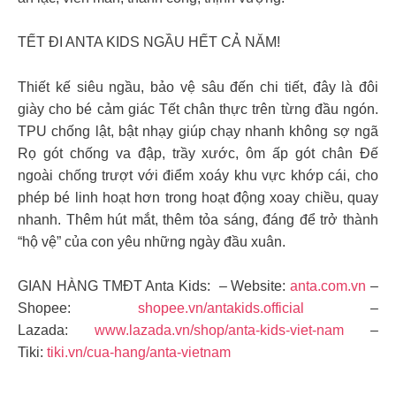
TẾT ĐI ANTA KIDS NGẦU HẾT CẢ NĂM!
Thiết kế siêu ngầu, bảo vệ sâu đến chi tiết, đây là đôi
giày cho bé cảm giác Tết chân thực trên từng đầu ngón.
TPU chống lật, bật nhạy giúp chạy nhanh không sợ ngã
Rọ gót chống va đập, trầy xước, ôm ấp gót chân Đế
ngoài chống trượt với điểm xoáy khu vực khớp cái, cho
phép bé linh hoạt hơn trong hoạt động xoay chiều, quay
nhanh. Thêm hút mắt, thêm tỏa sáng, đáng để trở thành
“hộ vệ” của con yêu những ngày đầu xuân.
GIAN HÀNG TMĐT Anta Kids: – Website:
anta.com.vn
–
Shopee:
shopee.vn/antakids.official
–
Lazada:
www.lazada.vn/shop/anta-kids-viet-nam
–
Tiki:
tiki.vn/cua-hang/anta-vietnam