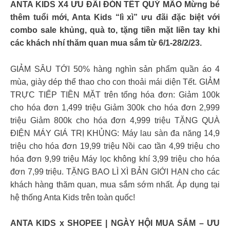
ANTA KIDS X4 ƯU ĐÃI ĐÓN TẾT QUÝ MÃO Mừng bé
thêm tuổi mới, Anta Kids “lì xì” ưu đãi đặc biệt với
combo sale khủng, quà to, tặng tiền mặt liền tay khi
các khách nhí thăm quan mua sắm từ 6/1-28/2/23.
GIẢM SÂU TỚI 50% hàng nghìn sản phẩm quần áo 4
mùa, giày dép thể thao cho con thoải mái diện Tết. GIẢM
TRỰC TIẾP TIỀN MẶT trên tổng hóa đơn: Giảm 100k
cho hóa đơn 1,499 triệu Giảm 300k cho hóa đơn 2,999
triệu Giảm 800k cho hóa đơn 4,999 triệu TẶNG QUÀ
ĐIỆN MÁY GIÁ TRỊ KHỦNG: Máy lau sàn đa năng 14,9
triệu cho hóa đơn 19,99 triệu Nồi cao tần 4,99 triệu cho
hóa đơn 9,99 triệu Máy lọc không khí 3,99 triệu cho hóa
đơn 7,99 triệu. TẶNG BAO LÌ XÌ BẢN GIỚI HẠN cho các
khách hàng thăm quan, mua sắm sớm nhất. Áp dụng tại
hệ thống Anta Kids trên toàn quốc!
ANTA KIDS x SHOPEE | NGÀY HỘI MUA SẮM – ƯU