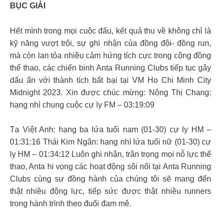
BỤC GIẢI
Hết mình trong mọi cuộc đấu, kết quả thu về không chỉ là
kỹ năng vượt trội, sự ghi nhận của đồng đội- đồng run,
mà còn lan tỏa nhiều cảm hứng tích cực trong cộng đồng
thể thao, các chiến binh Anta Running Clubs tiếp tục gây
dấu ấn với thành tích bất bại tại VM Ho Chi Minh City
Midnight 2023. Xin được chúc mừng: Nông Thị Chang:
hạng nhì chung cuộc cự ly FM – 03:19:09
Tạ Việt Anh: hạng ba lứa tuổi nam (01-30) cự ly HM –
01:31:16 Thái Kim Ngân: hạng nhì lứa tuổi nữ (01-30) cự
ly HM – 01:34:12 Luôn ghi nhận, trân trọng mọi nỗ lực thể
thao, Anta hi vọng các hoạt động sôi nổi tại Anta Running
Clubs cùng sự đồng hành của chúng tôi sẽ mang đến
thật nhiều động lực, tiếp sức được thật nhiều runners
trong hành trình theo đuổi đam mê.