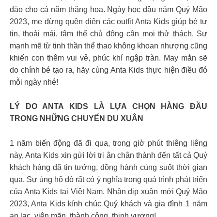
dào cho cả năm thăng hoa. Ngày học đầu năm Quý Mão
2023, mẹ đừng quên diện các outfit Anta Kids giúp bé tự
tin, thoải mái, tâm thế chủ động cân mọi thử thách. Sự
mạnh mẽ từ tinh thần thể thao không khoan nhượng cũng
khiến con thêm vui vẻ, phúc khí ngập tràn. May mắn sẽ
do chính bé tạo ra, hãy cùng Anta Kids thực hiện điều đó
mỗi ngày nhé!
LÝ DO ANTA KIDS LÀ LỰA CHỌN HÀNG ĐẦU
TRONG NHỮNG CHUYẾN DU XUÂN
1 năm biến động đã đi qua, trong giờ phút thiêng liêng
này, Anta Kids xin gửi lời tri ân chân thành đến tất cả Quý
khách hàng đã tin tưởng, đồng hành cùng suốt thời gian
qua. Sự ủng hộ đó rất có ý nghĩa trong quá trình phát triển
của Anta Kids tại Việt Nam. Nhân dịp xuân mới Quý Mão
2023, Anta Kids kính chúc Quý khách và gia đình 1 năm
an lạc, viên mãn, thành công, thịnh vượng!