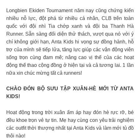
Longbien Ekiden Tournament năm nay cũng chứng kiến
nhiều nỗ lực, đột phá từ nhiều cá nhân, CLB trên toàn
quốc với đội nhì Tia chớp xanh và đội ba Thanh Hà
Runner. Sẵn sàng đối diện thử thách, vượt qua nó với ý
chí không giới hạn, Anta Kids hi vọng sự đồng hành, hỗ
trợ của mình sẽ tiếp lửa, tăng lực giúp các vận động viên
sống trọn cùng đam mê; nâng cao vị thế của các hoạt
động thể thao cộng đồng ở hiện tại và cả tương lai. 1 lần
nữa xin chúc mừng tất cả runners!
CHÀO ĐÓN BỘ SƯU TẬP XUÂN-HÈ MỚI TỪ ANTA
KIDS!
Hoạt động trong trời xuân ấm áp hay đón hè rực rỡ, bé
đều khoe trọn vẻ tự tin. Mẹ hay cùng con yêu trải nghiệm
các outfit thời thượng nhất tại Anta Kids và làm mới tủ đồ
thôi nào!