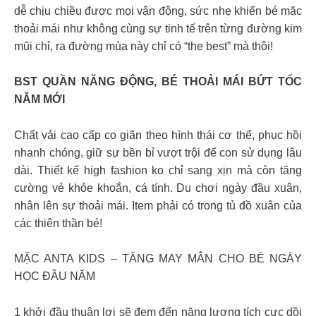
dễ chịu chiều được mọi vận động, sức nhẹ khiến bé mặc
thoải mái như không cùng sự tinh tế trên từng đường kim
mũi chỉ, ra đường mùa này chỉ có “the best” mà thôi!
BST QUẦN NĂNG ĐỘNG, BÉ THOẢI MÁI BỨT TỐC
NĂM MỚI
Chất vải cao cấp co giãn theo hình thái cơ thể, phục hồi
nhanh chóng, giữ sự bền bỉ vượt trội để con sử dụng lâu
dài. Thiết kế high fashion ko chỉ sang xịn mà còn tăng
cường vẻ khỏe khoắn, cá tính. Du chơi ngày đầu xuân,
nhân lên sự thoải mái. Item phải có trong tủ đồ xuân của
các thiên thần bé!
MẶC ANTA KIDS – TĂNG MAY MẮN CHO BÉ NGÀY
HỌC ĐẦU NĂM
1 khởi đầu thuận lợi sẽ đem đến năng lượng tích cực dồi