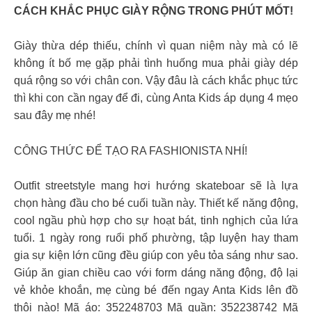
CÁCH KHẮC PHỤC GIÀY RỘNG TRONG PHÚT MỐT!
Giày thừa dép thiếu, chính vì quan niệm này mà có lẽ
không ít bố mẹ gặp phải tình huống mua phải giày dép
quá rộng so với chân con. Vậy đâu là cách khắc phục tức
thì khi con cần ngay để đi, cùng Anta Kids áp dụng 4 mẹo
sau đây mẹ nhé!
CÔNG THỨC ĐỂ TẠO RA FASHIONISTA NHÍ!
Outfit streetstyle mang hơi hướng skateboar sẽ là lựa
chọn hàng đầu cho bé cuối tuần này. Thiết kế năng động,
cool ngầu phù hợp cho sự hoạt bát, tinh nghịch của lứa
tuổi. 1 ngày rong ruổi phố phường, tập luyện hay tham
gia sự kiện lớn cũng đều giúp con yêu tỏa sáng như sao.
Giúp ăn gian chiều cao với form dáng năng động, độ lại
vẻ khỏe khoắn, mẹ cùng bé đến ngay Anta Kids lên đồ
thôi nào! Mã áo: 352248703 Mã quần: 352238742 Mã