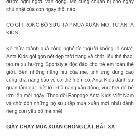
được nghỉ ngơi, vận động. Mẹ cùng chuẩn bị cho ngày
chủ nhật của con ngay thôi nào!
CÓ GÌ TRONG BỘ SƯU TẬP MÙA XUÂN MỚI TỪ ANTA
KIDS
Kế thừa thành quả công nghệ từ “người khổng lồ Anta”,
Anta Kids gói gọn nét đẹp thời trang và chất liệu thể thao,
tạo ra xu hướng Sportstyle độc đáo cho trẻ em toàn thế
giới. Bên những nâng niu của mẹ, tính ứng dụng cao
cùng khả năng bảo vệ cơ thể hiếm có, Anta Kids dành sự
quan tâm đặc biệt tới khả năng vận động, vui chơi để bé
lớn lên mỗi ngày. Theo dõi Fanpage Anta Kids Việt Nam
và chờ đón những bộ sưu tập mùa xuân mới nhất dành
riêng con yêu bố mẹ nhé!
GIÀY CHẠY MÙA XUÂN CHỐNG LẬT, BẬT XA