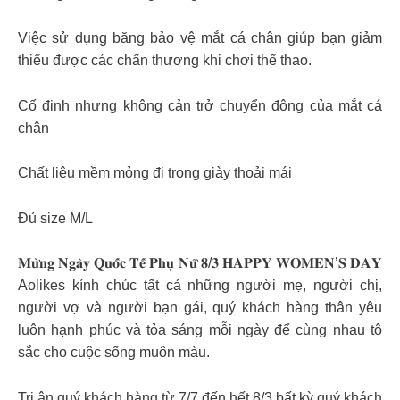
Việc sử dụng băng bảo vệ mắt cá chân giúp bạn giảm
thiểu được các chấn thương khi chơi thể thao.
Cố định nhưng không cản trở chuyển động của mắt cá
chân
Chất liệu mềm mỏng đi trong giày thoải mái
Đủ size M/L
𝐌𝐮̛̀𝐧𝐠 𝐍𝐠𝐚̀𝐲 𝐐𝐮𝐨̂́𝐜 𝐓𝐞̂́ 𝐏𝐡𝐮̣ 𝐍𝐮̛̃ 𝟖/𝟑 𝐇𝐀𝐏𝐏𝐘 𝐖𝐎𝐌𝐄𝐍’𝐒 𝐃𝐀𝐘
Aolikes kính chúc tất cả những người mẹ, người chị,
người vợ và người bạn gái, quý khách hàng thân yêu
luôn hạnh phúc và tỏa sáng mỗi ngày để cùng nhau tô
sắc cho cuộc sống muôn màu.
Tri ân quý khách hàng từ 7/7 đến hết 8/3 bất kỳ quý khách