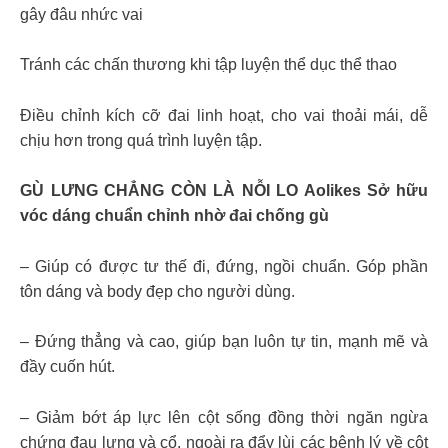
gây đâu nhức vai
Tránh các chấn thương khi tập luyện thể dục thể thao
Điều chỉnh kích cỡ đai linh hoạt, cho vai thoải mái, dễ
chịu hơn trong quá trình luyện tập.
GÙ LƯNG CHẲNG CÒN LÀ NỖI LO Aolikes Sở hữu
vóc dáng chuẩn chỉnh nhờ đai chống gù
– Giúp có được tư thế đi, đứng, ngồi chuẩn. Góp phần
tôn dáng và body đẹp cho người dùng.
– Đứng thẳng và cao, giúp bạn luôn tự tin, mạnh mẽ và
đầy cuốn hút.
– Giảm bớt áp lực lên cột sống đồng thời ngăn ngừa
chứng đau lưng và cổ, ngoài ra đẩy lùi các bệnh lý về cột