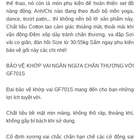
thể thao, nó còn là món phụ kiện để hoàn thiện set đồ
năng động. Anh/Chị nào đang theo đuổi bộ môn yoga,
dance, trượt patin,.. thì không nên bỏ lỡ sản phẩm này.
Chất liệu Cotton tạo cảm giác thoáng mát, thoải mái khi
vận động Đệm xốp dày tránh chấn thương, va đập Sợi
vải co giãn, đàn hồi Size từ 30-55kg Sắm ngay phụ kiện
bảo vệ gối này các chị nhé!
BẢO VỆ KHỚP VAI NGĂN NGỪA CHÂN THƯƠNG VỚI
GF701S
Đai bảo vệ khớp vai GF701S mang đến cho bạn những
lợi ích tuyệt vời.
Chất liệu bề mặt mịn màng, không thô ráp, thoáng khí,
không gây bí bách khi sử dụng.
Cố định xương vai chắc chắn hạn chế các cử động sai