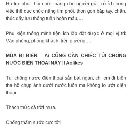
Hỗ trợ phục hồi chức năng cho người già, có ích trong
việc thể dục chức năng tim phổi, thon gọn bắp tay, chân,
thúc đẩy lưu thông tuần hoàn máu,…
Phụ kiện thông minh tiện ích lắp đặt được ở mọi vị trí:
Văn phòng, phòng khách, trên giường,….
MÙA ĐI BIỂN – Ai CŨNG CẦN CHIẾC TÚI CHỐNG
NƯỚC ĐIỆN THOẠI NÀY !! Aolikes
Túi chống nước điện thoại sẵn bạt ngàn, chị em đi biển
tha hồ chụp ảnh dưới nước luôn mà không lo ướt điện
thoại
Thách thức cả trời mưa.
Chống thấm nước cực tốt!