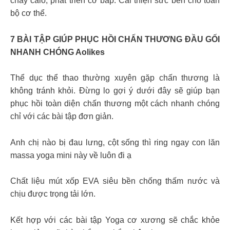
cháy calo, phát triển cơ bắp. Cải thiện sức bền cho toàn
bộ cơ thể.
7 BÀI TẬP GIÚP PHỤC HỒI CHẤN THƯƠNG ĐẦU GỐI
NHANH CHÓNG Aolikes
Thể dục thể thao thường xuyên gặp chấn thương là
không tránh khỏi. Đừng lo gợi ý dưới đây sẽ giúp bạn
phục hồi toàn diện chấn thương một cách nhanh chóng
chỉ với các bài tập đơn giản.
Anh chị nào bị đau lưng, cột sống thì ring ngay con lăn
massa yoga mini này về luôn đi ạ
Chất liệu mút xốp EVA siêu bền chống thấm nước và
chịu được trọng tải lớn.
Kết hợp với các bài tập Yoga cơ xương sẽ chắc khỏe