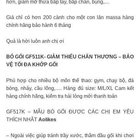
hơn, giảm mỡ thừa bắp tay, bắp chân, bụng,…
Giá chỉ có hơn 200 cành cho một con lăn massa hàng
chính hãng bảo hành 6 tháng
Quá là hời luôn anh chị ơi
BÓ GỐI GF511K- GIẢM THIỂU CHẤN THƯƠNG – BẢO
VỆ TỐI ĐA KHỚP GỐI
Phù hợp cho nhiều bộ môn thể thao: gym, chạy bộ, đá
bóng, nhảy, cầu lông,…. Hàng đủ size: M/L/XL Cam kết
hàng chính hãng, kiểm tra hài lòng mới thanh toán
GF517K – MẪU BÓ GỐI ĐƯỢC CÁC CHỊ EM YÊU
THÍCH NHẤT
Aolikes
– Ngoài việc giúp tránh trầy xước, thâm đầu gối khi chơi