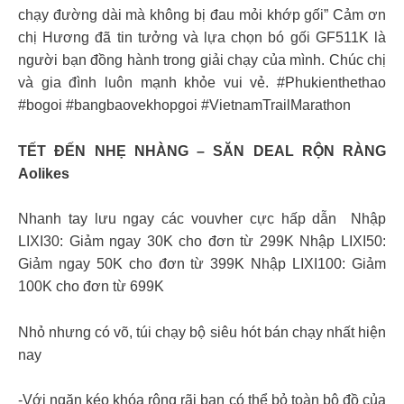
chạy đường dài mà không bị đau mỏi khớp gối” Cảm ơn
chị Hương đã tin tưởng và lựa chọn bó gối GF511K là
người bạn đồng hành trong giải chạy của mình. Chúc chị
và gia đình luôn mạnh khỏe vui vẻ. #Phukienthethao
#bogoi #bangbaovekhopgoi #VietnamTrailMarathon
TẾT ĐẾN NHẸ NHÀNG – SĂN DEAL RỘN RÀNG
Aolikes
Nhanh tay lưu ngay các vouvher cực hấp dẫn Nhập
LIXI30: Giảm ngay 30K cho đơn từ 299K Nhập LIXI50:
Giảm ngay 50K cho đơn từ 399K Nhập LIXI100: Giảm
100K cho đơn từ 699K
Nhỏ nhưng có võ, túi chạy bộ siêu hót bán chạy nhất hiện
nay
-Với ngăn kéo khóa rộng rãi bạn có thể bỏ toàn bộ đồ của