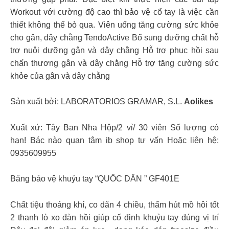
Workout với cường độ cao thì bảo vệ cổ tay là việc cần
thiết không thể bỏ qua. Viên uống tăng cường sức khỏe
cho gân, dây chằng TendoActive Bổ sung dưỡng chất hỗ
trợ nuôi dưỡng gân và dây chằng Hỗ trợ phục hồi sau
chấn thương gân và dây chằng Hỗ trợ tăng cường sức
khỏe của gân và dây chằng
Sản xuất bởi: LABORATORIOS GRAMAR, S.L.
Aolikes
Xuất xứ: Tây Ban Nha Hộp/2 vỉ/ 30 viên Số lượng có
hạn! Bác nào quan tâm ib shop tư vấn Hoặc liên hệ:
0935609955
Băng bảo vệ khuỷu tay “QUỐC DÂN ” GF401E
Chất tiệu thoáng khí, co dãn 4 chiều, thấm hút mồ hôi tốt
2 thanh lò xo đàn hồi giúp cố định khuỷu tay đúng vị trí