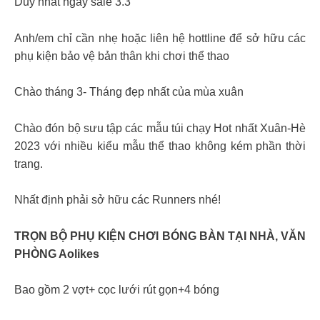
Duy nhất ngày sale 3.3
Anh/em chỉ cần nhẹ hoặc liên hệ hottline để sở hữu các
phụ kiện bảo vệ bản thân khi chơi thể thao
Chào tháng 3- Tháng đẹp nhất của mùa xuân
Chào đón bộ sưu tập các mẫu túi chạy Hot nhất Xuân-Hè
2023 với nhiều kiểu mẫu thể thao không kém phần thời
trang.
Nhất định phải sở hữu các Runners nhé!
TRỌN BỘ PHỤ KIỆN CHƠI BÓNG BÀN TẠI NHÀ, VĂN
PHÒNG Aolikes
Bao gồm 2 vợt+ cọc lưới rút gọn+4 bóng