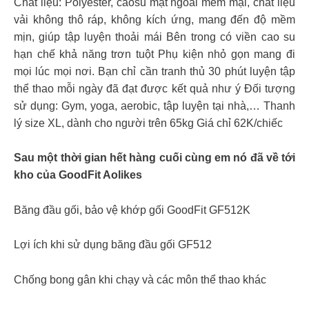
Chất liệu: Polyester, caosu mặt ngoài mềm mại, chất liệu
vải không thô ráp, không kích ứng, mang đến độ mềm
mịn, giúp tập luyện thoải mái Bên trong có viền cao su
hạn chế khả năng trơn tuột Phụ kiện nhỏ gọn mang đi
mọi lúc mọi nơi. Bạn chỉ cần tranh thủ 30 phút luyện tập
thể thao mỗi ngày đã đạt được kết quả như ý Đối tượng
sử dụng: Gym, yoga, aerobic, tập luyện tại nhà,… Thanh
lý size XL, dành cho người trên 65kg Giá chỉ 62K/chiếc
Sau một thời gian hết hàng cuối cùng em nó đã về tới
kho của GoodFit Aolikes
Băng đầu gối, bảo vệ khớp gối GoodFit GF512K
Lợi ích khi sử dụng băng đầu gối GF512
Chống bong gân khi chạy và các môn thể thao khác