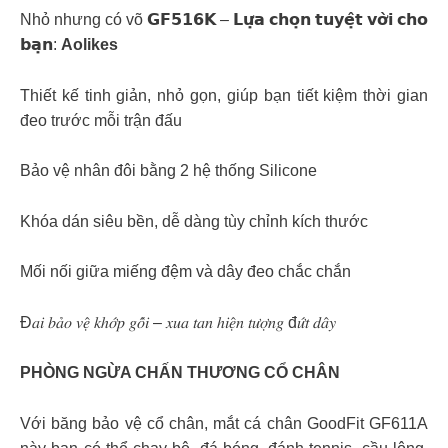
Nhỏ nhưng có võ 𝗚𝗙𝟱𝟭𝟲𝗞 – 𝗟𝘂̛̣𝗮 𝗰𝗵𝗼̣𝗻 𝘁𝘂𝘆𝗲̣̂𝘁 𝘃𝗼̛̀𝗶 𝗰𝗵𝗼
𝗯𝗮̣𝗻:
Aolikes
Thiết kế tinh giản, nhỏ gọn, giúp bạn tiết kiệm thời gian
đeo trước mỗi trận đấu
Bảo vệ nhân đôi bằng 2 hệ thống Silicone
Khóa dán siêu bền, dễ dàng tùy chỉnh kích thước
Mối nối giữa miếng đệm và dây đeo chắc chắn
Đ𝑎𝑖 𝑏𝑎̉𝑜 𝑣𝑒̣̂ 𝑘ℎ𝑜̛́𝑝 𝑔𝑜̂́𝑖 – 𝑥𝑢𝑎 𝑡𝑎𝑛 ℎ𝑖𝑒̣̂𝑛 𝑡𝑢̛𝑜̛̣𝑛𝑔 đ𝑢̛́𝑡 𝑑𝑎̂𝑦
PHÒNG NGỪA CHẤN THƯƠNG CỔ CHÂN
Với băng bảo vệ cổ chân, mắt cá chân GoodFit GF611A