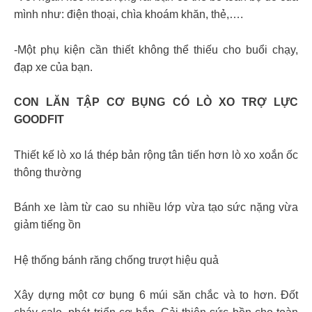
mình như: điện thoại, chìa khoám khăn, thẻ,….
-Một phụ kiện cần thiết không thể thiếu cho buổi chạy,
đạp xe của bạn.
CON LĂN TẬP CƠ BỤNG CÓ LÒ XO TRỢ LỰC
GOODFIT
Thiết kế lò xo lá thép bản rộng tân tiến hơn lò xo xoắn ốc
thông thường
Bánh xe làm từ cao su nhiều lớp vừa tạo sức nặng vừa
giảm tiếng ồn
Hệ thống bánh răng chống trượt hiệu quả
Xây dựng một cơ bụng 6 múi săn chắc và to hơn. Đốt