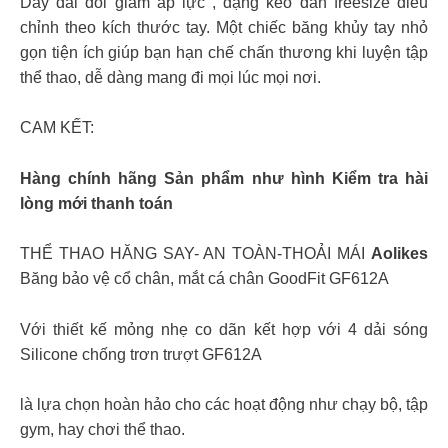
Dây đai đôi giảm áp lực , dạng kéo dán freesize điều
chỉnh theo kích thước tay. Một chiếc băng khủy tay nhỏ
gọn tiện ích giúp bạn hạn chế chấn thương khi luyện tập
thể thao, dễ dàng mang đi mọi lúc mọi nơi.
CAM KẾT:
Hàng chính hãng Sản phẩm như hình Kiểm tra hài
lòng mới thanh toán
THỂ THAO HĂNG SAY- AN TOÀN-THOẢI MÁI
Aolikes
Băng bảo vệ cổ chân, mắt cá chân GoodFit GF612A
Với thiết kế mỏng nhẹ co dãn kết hợp với 4 dải sóng
Silicone chống trơn trượt GF612A
là lựa chọn hoàn hảo cho các hoạt động như chạy bộ, tập
gym, hay chơi thể thao.