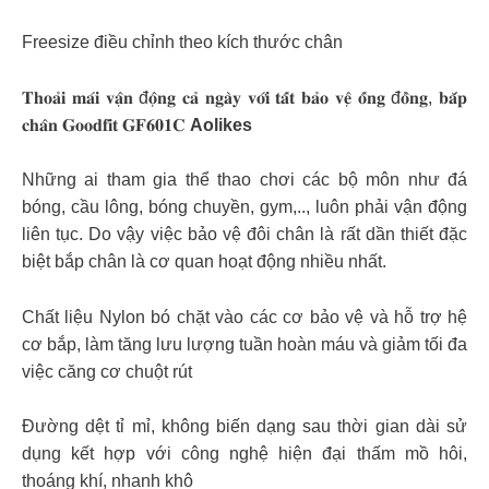
Freesize điều chỉnh theo kích thước chân
𝐓𝐡𝐨𝐚̉𝐢 𝐦𝐚́𝐢 𝐯𝐚̣̂𝐧 đ𝐨̣̂𝐧𝐠 𝐜𝐚̉ 𝐧𝐠𝐚̀𝐲 𝐯𝐨̛́𝐢 𝐭𝐚̂́𝐭 𝐛𝐚̉𝐨 𝐯𝐞̣̂ 𝐨̂́𝐧𝐠 đ𝐨̂̀𝐧𝐠, 𝐛𝐚̆́𝐩
𝐜𝐡𝐚̂𝐧 𝐆𝐨𝐨𝐝𝐟𝐢𝐭 𝐆𝐅𝟔𝟎𝟏𝐂
Aolikes
Những ai tham gia thể thao chơi các bộ môn như đá
bóng, cầu lông, bóng chuyền, gym,.., luôn phải vận động
liên tục. Do vậy việc bảo vệ đôi chân là rất dần thiết đặc
biệt bắp chân là cơ quan hoạt động nhiều nhất.
Chất liệu Nylon bó chặt vào các cơ bảo vệ và hỗ trợ hệ
cơ bắp, làm tăng lưu lượng tuần hoàn máu và giảm tối đa
việc căng cơ chuột rút
Đường dệt tỉ mỉ, không biến dạng sau thời gian dài sử
dụng kết hợp với công nghệ hiện đại thấm mồ hôi,
thoáng khí, nhanh khô