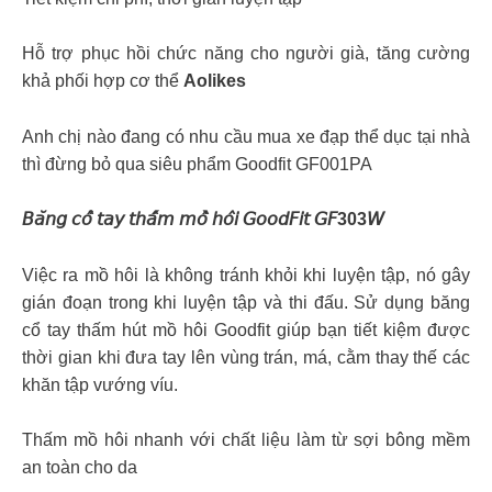
Hỗ trợ phục hồi chức năng cho người già, tăng cường
khả phối hợp cơ thể
Aolikes
Anh chị nào đang có nhu cầu mua xe đạp thể dục tại nhà
thì đừng bỏ qua siêu phẩm Goodfit GF001PA
𝘉𝘢̆𝘯𝘨 𝘤𝘰̂̉ 𝘵𝘢𝘺 𝘵𝘩𝘢̂́𝘮 𝘮𝘰̂̀ 𝘩𝘰̂𝘪 𝘎𝘰𝘰𝘥𝘍𝘪𝘵 𝘎𝘍303𝘞
Việc ra mồ hôi là không tránh khỏi khi luyện tập, nó gây
gián đoạn trong khi luyện tập và thi đấu. Sử dụng băng
cổ tay thấm hút mồ hôi Goodfit giúp bạn tiết kiệm được
thời gian khi đưa tay lên vùng trán, má, cằm thay thế các
khăn tập vướng víu.
Thấm mồ hôi nhanh với chất liệu làm từ sợi bông mềm
an toàn cho da