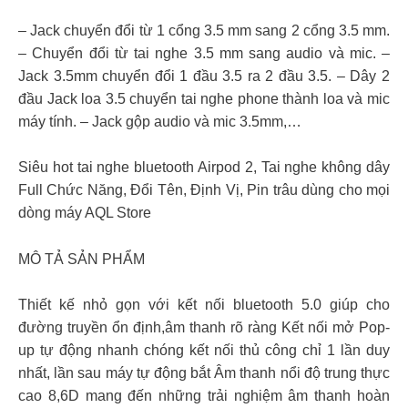
– Jack chuyển đổi từ 1 cổng 3.5 mm sang 2 cổng 3.5 mm.
– Chuyển đổi từ tai nghe 3.5 mm sang audio và mic. –
Jack 3.5mm chuyển đổi 1 đầu 3.5 ra 2 đầu 3.5. – Dây 2
đầu Jack loa 3.5 chuyển tai nghe phone thành loa và mic
máy tính. – Jack gộp audio và mic 3.5mm,…
Siêu hot tai nghe bluetooth Airpod 2, Tai nghe không dây
Full Chức Năng, Đổi Tên, Định Vị, Pin trâu dùng cho mọi
dòng máy AQL Store
MÔ TẢ SẢN PHẨM
Thiết kế nhỏ gọn với kết nối bluetooth 5.0 giúp cho
đường truyền ổn định,âm thanh rõ ràng Kết nối mở Pop-
up tự động nhanh chóng kết nối thủ công chỉ 1 lần duy
nhất, lần sau máy tự động bắt Âm thanh nổi độ trung thực
cao 8,6D mang đến những trải nghiệm âm thanh hoàn