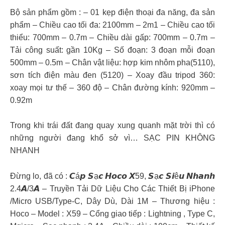
Bộ sản phẩm gồm : – 01 kẹp điện thoại đa năng, đa sản
phẩm – Chiều cao tối đa: 2100mm – 2m1 – Chiều cao tối
thiểu: 700mm – 0.7m – Chiều dài gấp: 700mm – 0.7m –
Tải công suất: gần 10Kg – Số đoạn: 3 đoạn mỗi đoạn
500mm – 0.5m – Chân vật liệu: hợp kim nhôm pha(5110),
sơn tích điện màu đen (5120) – Xoay đầu tripod 360:
xoay mọi tư thế – 360 độ – Chân đường kính: 920mm –
0.92m
Trong khi trái đất đang quay xung quanh mặt trời thì có
những người đang khổ sở vì… SẠC PIN KHÔNG
NHANH
Đừng lo, đã có : 𝘾á𝙥 𝙎ạ𝙘 𝙃𝙤𝙘𝙤 𝙓59, 𝙎ạ𝙘 𝙎𝙞ê𝙪 𝙉𝙝𝙖𝙣𝙝
2.4𝘼/3𝘼 – Truyền Tải Dữ Liệu Cho Các Thiết Bị iPhone
/Micro USB/Type-C, Dây Dù, Dài 1M – Thương hiệu :
Hoco – Model : X59 – Cổng giao tiếp : Lightning , Type C,