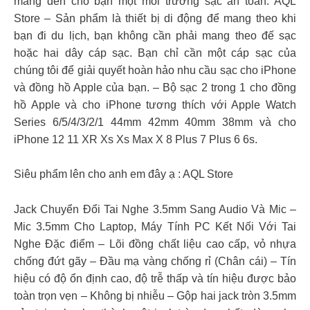
mang đến cho bạn một môi trường sạc an toàn. AQL
Store – Sản phẩm là thiết bị di động để mang theo khi
bạn đi du lịch, bạn không cần phải mang theo đế sạc
hoặc hai dây cáp sạc. Bạn chỉ cần một cáp sạc của
chúng tôi để giải quyết hoàn hảo nhu cầu sạc cho iPhone
và đồng hồ Apple của bạn. – Bộ sạc 2 trong 1 cho đồng
hồ Apple và cho iPhone tương thích với Apple Watch
Series 6/5/4/3/2/1 44mm 42mm 40mm 38mm và cho
iPhone 12 11 XR Xs Xs Max X 8 Plus 7 Plus 6 6s.
Siêu phẩm lên cho anh em đây ạ : AQL Store
Jack Chuyển Đổi Tai Nghe 3.5mm Sang Audio Và Mic –
Mic 3.5mm Cho Laptop, Máy Tính PC Kết Nối Với Tai
Nghe Đặc điểm – Lõi đồng chất liệu cao cấp, vỏ nhựa
chống đứt gãy – Đầu mạ vàng chống rỉ (Chân cái) – Tín
hiệu có độ ổn định cao, độ trễ thấp và tín hiệu được bảo
toàn trọn vẹn – Không bị nhiễu – Gộp hai jack tròn 3.5mm