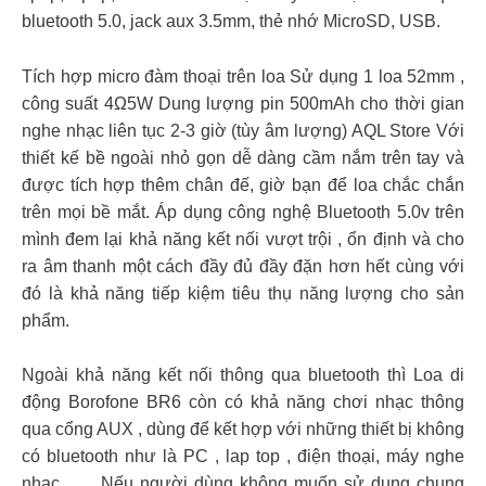
bluetooth 5.0, jack aux 3.5mm, thẻ nhớ MicroSD, USB.
Tích hợp micro đàm thoại trên loa Sử dụng 1 loa 52mm ,
công suất 4Ω5W Dung lượng pin 500mAh cho thời gian
nghe nhạc liên tục 2-3 giờ (tùy âm lượng) AQL Store Với
thiết kế bề ngoài nhỏ gọn dễ dàng cầm nắm trên tay và
được tích hợp thêm chân đế, giờ bạn để loa chắc chắn
trên mọi bề mắt. Áp dụng công nghệ Bluetooth 5.0v trên
mình đem lại khả năng kết nối vượt trội , ổn định và cho
ra âm thanh một cách đầy đủ đầy đặn hơn hết cùng với
đó là khả năng tiếp kiệm tiêu thụ năng lượng cho sản
phẩm.
Ngoài khả năng kết nối thông qua bluetooth thì Loa di
động Borofone BR6 còn có khả năng chơi nhạc thông
qua cổng AUX , dùng để kết hợp với những thiết bị không
có bluetooth như là PC , lap top , điện thoại, máy nghe
nhạc … , Nếu người dùng không muốn sử dụng chung