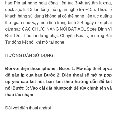
hảo Pin tai nghe hoạt động liên tục 3-4h tuỳ âm lượng,
dock sạc full 3 lần tổng thời gian nghe tới ~15h. Thực tế
khách hàng sử dụng không ai có thể nghe liên tục quãng
thời gian như vậy, nên tính trung bình 3-4 ngày mới phải
cắm sạc CÁC CHỨC NĂNG NỔI BẬT AQL Store Định Vị
Đổi Tên Tháo tai dừng nhạc Chuyển Bài/ Tạm dừng Bài
Tự động kết nối khi mở tai nghe
HƯỚNG DẪN SỬ DỤNG :
Đối với điện thoại iphone : Bước 1: Mở nắp thiết bị và
để gần ip của bạn Bước 2: Điện thoại sẽ mở ra pop
up yêu cầu kết nối, bạn làm theo hướng dẫn để kết
nối Bước 3: Vào cài đặt bluetooth để tùy chỉnh tên và
thao tác chạm
Đối với điện thoại androi