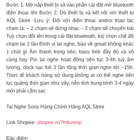
Bước 1: Mở nắp thiết bị và vào phần cài đặt mở bluetooth
điện thoại lên Bước 2: Dò thiết bị và kết nối với thiết bị
AQL Store -Lưu ý: Đối với điện thoại androi thao tác
chạm là: – 2 chạm sẽ dừng nhạc – 3 chạm sẽ chuyển bài
Tuỳ chọn đổi tên trong cài đặt bluetooth, tuỳ chọn chế độ
chạm tai 2 lần Định vị tai nghe, báo về gmail không khác
1 chút gì Âm thanh trong trẻo, bass treb đầy đủ và vô
cùng hay Pin tai nghe hoạt động liên tục 3-4h tuỳ âm
lượng, dock sạc full 3 lần tổng thời gian nghe tới ~15h.
Thực tế khách hàng sử dụng không ai có thể nghe liên
tục quãng thời gian như vậy, nên tính trung bình 3-4 ngày
mới phải cắm sạc
Tai Nghe Sony Hàng Chính Hãng AQL Store
Link Shopee:
shopee.vn?hrkuwsp
Đặc điểm