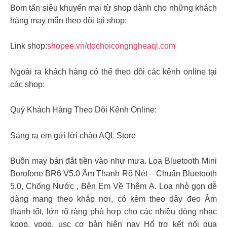
Bom tấn siêu khuyến mại từ shop dành cho những khách
hàng may mắn theo dõi tại shop:
Link shop:
shopee.vn/dochoicongngheaql.com
Ngoài ra khách hàng có thể theo dõi các kênh online tại
các shop:
Quý Khách Hàng Theo Dõi Kênh Online:
Sáng ra em gửi lời chào AQL Store
Buôn may bán đắt tiền vào như mưa. Loa Bluetooth Mini
Borofone BR6 V5.0 Âm Thanh Rõ Nét – Chuẩn Bluetooth
5.0, Chống Nước , Bên Em Về Thêm Ạ. Loa nhỏ gọn dễ
dàng mang theo khắp nơi, có kèm theo dây đeo Âm
thanh tốt, lớn rõ ràng phù hợp cho các nhiều dòng nhạc
kpop, vpop, usc cơ bản hiện nay Hổ trợ kết nối qua