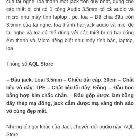
của tai nghe, loa thành một jack tròn duy nhất, dùng cho
các thiết bị chỉ có 1 cổng Audio 3.5mm có cả audio và
micro như máy tính laptop , pc, loa – Để chia đầu tròn
3.5mm của tai nghe, loa thành hai jack audio và mic, để
tai nghe và loa có thể dùng với các thiết bị có hai cổng
Âm thanh và Micro riêng biệt như máy tính bàn, laptop,
loa
Thông số
AQL Store
– Đầu jack: Loại 3.5mm – Chiều dài cáp: 30cm – Chất
liệu vỏ dây: TPE – Chất liệu lõi dây: Đồng. – Đầu bọc
bằng hợp kim chắc chắn. – Đầu gộp được làm bằng
dây thép mạ đồng, jack cắm được mạ vàng tinh sảo
vô cùng đẹp mắt.
Những tên gọi khác của Jack chuyển đổi audio này: AQL
Store