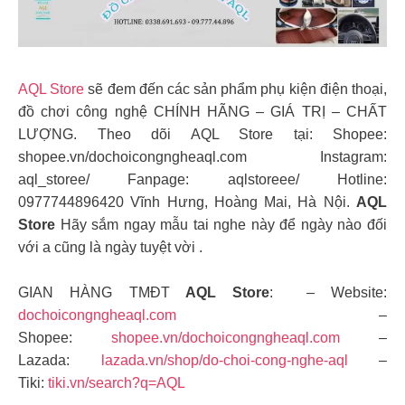
AQL Store
sẽ đem đến các sản phẩm phụ kiện điện thoại,
đồ chơi công nghệ CHÍNH HÃNG – GIÁ TRỊ – CHẤT
LƯỢNG. Theo dõi AQL Store tại: Shopee:
shopee.vn/dochoicongngheaql.com Instagram:
aql_storee/ Fanpage: aqlstoreee/ Hotline:
0977744896420 Vĩnh Hưng, Hoàng Mai, Hà Nội.
AQL
Store
Hãy sắm ngay mẫu tai nghe này để ngày nào đối
với a cũng là ngày tuyệt vời .
GIAN HÀNG TMĐT
AQL Store
: – Website:
dochoicongngheaql.com
–
Shopee:
shopee.vn/dochoicongngheaql.com
–
Lazada:
lazada.vn/shop/do-choi-cong-nghe-aql
–
Tiki:
tiki.vn/search?q=AQL