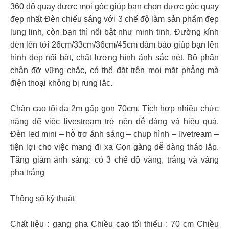
360 độ quay được mọi góc giúp bạn chọn được góc quay
đẹp nhất Đèn chiếu sáng với 3 chế độ làm sản phẩm đẹp
lung linh, còn bạn thì nổi bật như minh tinh. Đường kính
đèn lên tới 26cm/33cm/36cm/45cm đảm bảo giúp bạn lên
hình đẹp nổi bật, chất lượng hình ảnh sắc nét. Bộ phận
chân đỡ vững chắc, có thể đặt trên mọi mặt phẳng mà
điện thoại không bị rung lắc.
Chân cao tối đa 2m gấp gọn 70cm. Tích hợp nhiều chức
năng để việc livestream trở nên dễ dàng và hiệu quả.
Đèn led mini – hỗ trợ ánh sáng – chụp hình – livetream –
tiện lợi cho việc mang đi xa Gọn gàng dễ dàng tháo lắp.
Tăng giảm ánh sáng: có 3 chế độ vàng, trắng và vàng
pha trắng
Thông số kỹ thuật
Chất liệu : gang pha Chiều cao tối thiểu : 70 cm Chiều