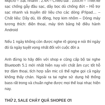
Mqicro – Sạc nhanh : 2.4A – Chiều dài : 100cm – Thiết kế
sạc chống gẫy đầu sạc, dây bọc dù chống đứt – Hỗ trợ
sạc nhanh và truyền dữ liệu cho các dòng iP/ipad… –
Chất liệu: Dây dù, lõi đồng, hợp kim nhôm – Dòng máy
tương thích: điện thoại, máy tính bảng hệ điều hành
Android
Nếu 1 ngày không còn được nghe rõ giọng e nói thì ngày
đó là ngày tuyệt vọng nhất đối với cuộc đời a
Anh đừng lo hãy đến với shop e cũng cấp bộ tai nghe
Bluetooth 5.1 mới nhất hiện nay với chất âm cực tốt hỗ
trợ đàm thoại, tích hợp sẵn mic có thể nghe gọi cả ngày
không thấy chán. Ngoài ra tai nghe sử dụng hệ thống
bass rất trong và chuẩn nghe được mọi thể loại nhạc hiện
nay.
THỨ 2, SALE CHÁY QUÁ SHOPEE ƠI