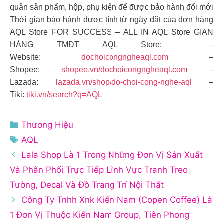
quản sản phẩm, hộp, phụ kiện để được bảo hành đổi mới
Thời gian bảo hành được tính từ ngày đặt của đơn hàng
AQL Store FOR SUCCESS – ALL IN AQL Store GIAN
HÀNG TMĐT AQL Store: –
Website:
dochoicongngheaql.com
–
Shopee:
shopee.vn/dochoicongngheaql.com
–
Lazada:
lazada.vn/shop/do-choi-cong-nghe-aql
–
Tiki:
tiki.vn/search?q=AQL
Danh
Thương Hiệu
mục
Thẻ
AQL
Lala Shop Là 1 Trong Những Đơn Vị Sản Xuất
Và Phân Phối Trực Tiếp Lĩnh Vực Tranh Treo
Tường, Decal Và Đồ Trang Trí Nội Thất
Công Ty Tnhh Xnk Kiến Nam (Copen Coffee) Là
1 Đơn Vị Thuộc Kiến Nam Group, Tiên Phong