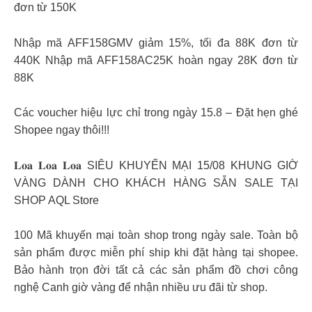
đơn từ 150K
Nhập mã AFF158GMV giảm 15%, tối đa 88K đơn từ
440K Nhập mã AFF158AC25K hoàn ngay 28K đơn từ
88K
Các voucher hiệu lực chỉ trong ngày 15.8 – Đặt hẹn ghé
Shopee ngay thôi!!!
𝐋𝐨𝐚 𝐋𝐨𝐚 𝐋𝐨𝐚 SIÊU KHUYẾN MẠI 15/08 KHUNG GIỜ
VÀNG DÀNH CHO KHÁCH HÀNG SẴN SALE TẠI
SHOP AQL Store
100 Mã khuyến mại toàn shop trong ngày sale. Toàn bộ
sản phẩm được miễn phí ship khi đặt hàng tại shopee.
Bảo hành trọn đời tất cả các sản phẩm đồ chơi công
nghệ Canh giờ vàng để nhận nhiều ưu đãi từ shop.