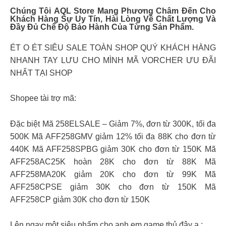
Chúng Tôi
AQL Store
Mang Phương Châm Đến Cho
Khách Hàng Sự Uy Tín, Hài Lòng Về Chất Lượng Và
Đầy Đủ Chế Độ Bảo Hành Của Từng Sản Phẩm.
ÉT O ÉT SIÊU SALE TOÀN SHOP QUÝ KHÁCH HÀNG
NHANH TAY LƯU CHO MÌNH MÃ VORCHER ƯU ĐÃI
NHẤT TẠI SHOP
Shopee tài trợ mã:
Đặc biệt Mã 258ELSALE – Giảm 7%, đơn từ 300K, tối đa
500K Mã AFF258GMV giảm 12% tối đa 88K cho đơn từ
440K Mã AFF258SPBG giảm 30K cho đơn từ 150K Mã
AFF258AC25K hoàn 28K cho đơn từ 88K Mã
AFF258MA20K giảm 20K cho đơn từ 99K Mã
AFF258CPSE giảm 30K cho đơn từ 150K Mã
AFF258CP giảm 30K cho đơn từ 150K
Lên ngay một siêu phẩm cho anh em game thủ đây ạ :