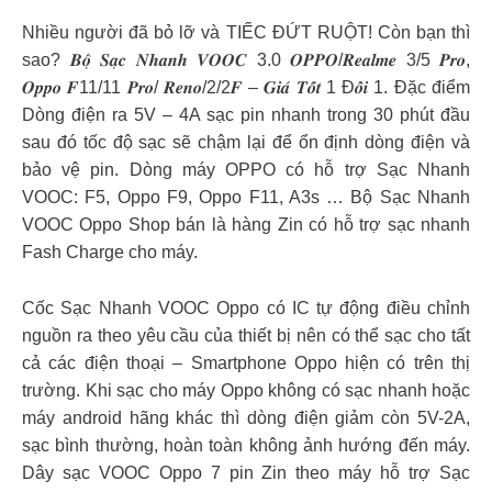
Nhiều người đã bỏ lỡ và TIẾC ĐỨT RUỘT! Còn bạn thì
sao? 𝑩𝒐̣̂ 𝑺𝒂̣𝒄 𝑵𝒉𝒂𝒏𝒉 𝑽𝑶𝑶𝑪 3.0 𝑶𝑷𝑷𝑶/𝑹𝒆𝒂𝒍𝒎𝒆 3/5 𝑷𝒓𝒐,
𝑶𝒑𝒑𝒐 𝑭11/11 𝑷𝒓𝒐/ 𝑹𝒆𝒏𝒐/2/2𝑭 – 𝑮𝒊𝒂́ 𝑻𝒐̂́𝒕 1 Đ𝒐̂̉𝒊 1. Đặc điểm
Dòng điện ra 5V – 4A sạc pin nhanh trong 30 phút đầu
sau đó tốc độ sạc sẽ chậm lại để ổn định dòng điện và
bảo vệ pin. Dòng máy OPPO có hỗ trợ Sạc Nhanh
VOOC: F5, Oppo F9, Oppo F11, A3s … Bộ Sạc Nhanh
VOOC Oppo Shop bán là hàng Zin có hỗ trợ sạc nhanh
Fash Charge cho máy.
Cốc Sạc Nhanh VOOC Oppo có IC tự động điều chỉnh
nguồn ra theo yêu cầu của thiết bị nên có thể sạc cho tất
cả các điện thoại – Smartphone Oppo hiện có trên thị
trường. Khi sạc cho máy Oppo không có sạc nhanh hoặc
máy android hãng khác thì dòng điện giảm còn 5V-2A,
sạc bình thường, hoàn toàn không ảnh hướng đến máy.
Dây sạc VOOC Oppo 7 pin Zin theo máy hỗ trợ Sạc