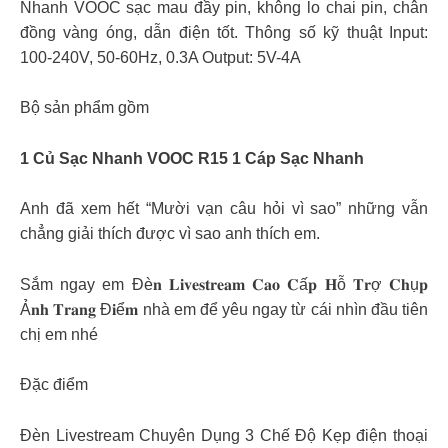
Nhanh VOOC sạc mau đầy pin, không lo chai pin, chân
đồng vàng óng, dẫn điện tốt. Thông số kỹ thuật Input:
100-240V, 50-60Hz, 0.3A Output: 5V-4A
Bộ sản phẩm gồm
1 Củ Sạc Nhanh VOOC R15 1 Cáp Sạc Nhanh
Anh đã xem hết “Mười vạn câu hỏi vì sao” những vẫn
chẳng giải thích được vì sao anh thích em.
Sắm ngay em Đè𝐧 𝐋𝐢𝐯𝐞𝐬𝐭𝐫𝐞𝐚𝐦 𝐂𝐚𝐨 𝐂ấ𝐩 𝐇ỗ 𝐓𝐫ợ 𝐂𝐡ụ𝐩
Ả𝐧𝐡 𝐓𝐫𝐚𝐧𝐠 Đ𝐢ể𝐦 nhà em để yêu ngay từ cái nhìn đầu tiên
chị em nhé
Đặc điểm
Đèn Livestream Chuyên Dụng 3 Chế Độ Kẹp điện thoại