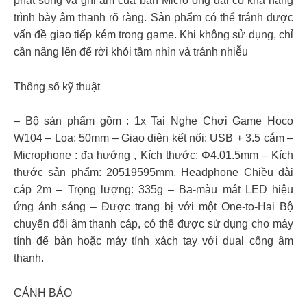
phát sóng và ghi âm của bạn Micro ống dài có khả năng
trình bày âm thanh rõ ràng. Sản phẩm có thể tránh được
vấn đề giao tiếp kém trong game. Khi không sử dụng, chỉ
cần nâng lên để rời khỏi tầm nhìn và tránh nhiễu
Thông số kỹ thuật
– Bộ sản phẩm gồm : 1x Tai Nghe Chơi Game Hoco
W104 – Loa: 50mm – Giao diện kết nối: USB + 3.5 cắm –
Microphone : đa hướng , Kích thước: Φ4.01.5mm – Kích
thước sản phẩm: 20519595mm, Headphone Chiều dài
cáp 2m – Trọng lượng: 335g – Ba-màu mát LED hiệu
ứng ánh sáng – Được trang bị với một One-to-Hai Bộ
chuyển đổi âm thanh cáp, có thể được sử dụng cho máy
tính để bàn hoặc máy tính xách tay với dual cổng âm
thanh.
CẢNH BÁO