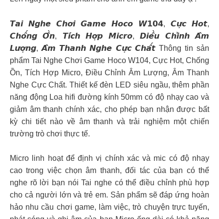
𝙏𝙖𝙞 𝙉𝙜𝙝𝙚 𝘾𝙝𝙤̛𝙞 𝙂𝙖𝙢𝙚 𝙃𝙤𝙘𝙤 𝙒𝟭𝟬𝟰, 𝘾𝙪̛̣𝙘 𝙃𝙤𝙩,
𝘾𝙝𝙤̂́𝙣𝙜 𝙊̂̀𝙣, 𝙏𝙞́𝙘𝙝 𝙃𝙤̛̣𝙥 𝙈𝙞𝙘𝙧𝙤, 𝘿𝙞𝙚̂̀𝙪 𝘾𝙝𝙞̉𝙣𝙝 𝘼̂𝙢
𝙇𝙪̛𝙤̛̣𝙣𝙜, 𝘼̂𝙢 𝙏𝙝𝙖𝙣𝙝 𝙉𝙜𝙝𝙚 𝘾𝙪̛̣𝙘 𝘾𝙝𝙖̂́𝙩 Thông tin sản
phẩm Tai Nghe Chơi Game Hoco W104, Cực Hot, Chống
Ồn, Tích Hợp Micro, Điều Chỉnh Âm Lượng, Âm Thanh
Nghe Cực Chất. Thiết kế đèn LED siêu ngầu, thêm phần
năng động Loa hifi đường kính 50mm có độ nhạy cao và
giảm âm thanh chính xác, cho phép bạn nhận được bất
kỳ chi tiết nào về âm thanh và trải nghiệm một chiến
trường trò chơi thực tế.
Micro linh hoạt để định vị chính xác và mic có độ nhạy
cao trong việc chọn âm thanh, đối tác của bạn có thể
nghe rõ lời bạn nói Tai nghe có thể điều chỉnh phù hợp
cho cả người lớn và trẻ em. Sản phẩm sẽ đáp ứng hoàn
hảo nhu cầu chơi game, làm việc, trò chuyện trực tuyến,