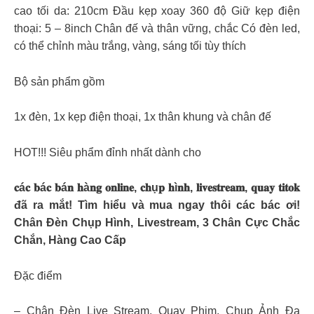
cao tối da: 210cm Đầu kẹp xoay 360 độ Giữ kẹp điện
thoại: 5 – 8inch Chân đế và thân vững, chắc Có đèn led,
có thể chỉnh màu trắng, vàng, sáng tối tùy thích
Bộ sản phẩm gồm
1x đèn, 1x kẹp điện thoại, 1x thân khung và chân đế
HOT!!! Siêu phẩm đỉnh nhất dành cho
𝐜á𝐜 𝐛á𝐜 𝐛á𝐧 𝐡à𝐧𝐠 𝐨𝐧𝐥𝐢𝐧𝐞, 𝐜𝐡ụ𝐩 𝐡ì𝐧𝐡, 𝐥𝐢𝐯𝐞𝐬𝐭𝐫𝐞𝐚𝐦, 𝐪𝐮𝐚𝐲 𝐭𝐢𝐭𝐨𝐤
đã ra mắt! Tìm hiểu và mua ngay thôi các bác ơi!
Chân Đèn Chụp Hình, Livestream, 3 Chân Cực Chắc
Chắn, Hàng Cao Cấp
Đặc điểm
– Chân Đèn Live Stream, Quay Phim, Chụp Ảnh Đa