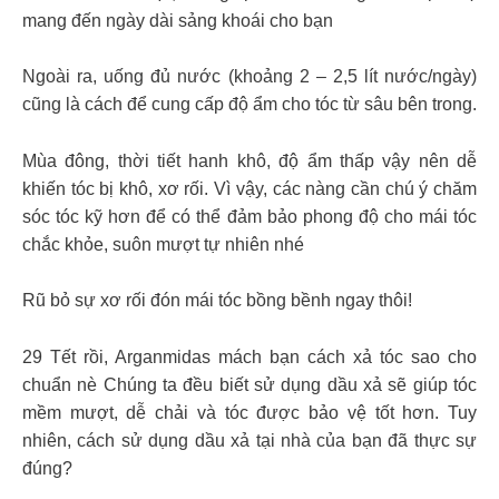
mang đến ngày dài sảng khoái cho bạn
Ngoài ra, uống đủ nước (khoảng 2 – 2,5 lít nước/ngày)
cũng là cách để cung cấp độ ẩm cho tóc từ sâu bên trong.
Mùa đông, thời tiết hanh khô, độ ẩm thấp vậy nên dễ
khiến tóc bị khô, xơ rối. Vì vậy, các nàng cần chú ý chăm
sóc tóc kỹ hơn để có thể đảm bảo phong độ cho mái tóc
chắc khỏe, suôn mượt tự nhiên nhé
Rũ bỏ sự xơ rối đón mái tóc bồng bềnh ngay thôi!
29 Tết rồi, Arganmidas mách bạn cách xả tóc sao cho
chuẩn nè Chúng ta đều biết sử dụng dầu xả sẽ giúp tóc
mềm mượt, dễ chải và tóc được bảo vệ tốt hơn. Tuy
nhiên, cách sử dụng dầu xả tại nhà của bạn đã thực sự
đúng?