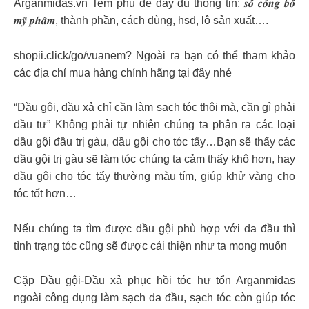
Arganmidas.vn Tem phụ đề đầy đủ thông tin: 𝒔𝒐̂́ 𝒄𝒐̂𝒏𝒈 𝒃𝒐̂́
𝒎𝒚̃ 𝒑𝒉𝒂̂̉𝒎, thành phần, cách dùng, hsd, lô sản xuất….
shopii.click/go/vuanem? Ngoài ra bạn có thể tham khảo
các địa chỉ mua hàng chính hãng tại đây nhé
“Dầu gội, dầu xả chỉ cần làm sạch tóc thôi mà, cần gì phải
đầu tư” Không phải tự nhiên chúng ta phân ra các loại
dầu gội đầu trị gàu, dầu gội cho tóc tẩy…Bạn sẽ thấy các
dầu gội trị gàu sẽ làm tóc chúng ta cảm thấy khô hơn, hay
dầu gội cho tóc tẩy thường màu tím, giúp khử vàng cho
tóc tốt hơn…
Nếu chúng ta tìm được dầu gội phù hợp với da đầu thì
tình trạng tóc cũng sẽ được cải thiện như ta mong muốn
Cặp Dầu gội-Dầu xả phục hồi tóc hư tổn Arganmidas
ngoài công dụng làm sạch da đầu, sạch tóc còn giúp tóc