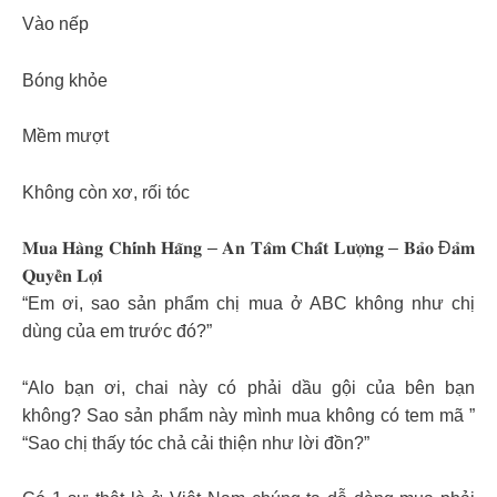
Vào nếp
Bóng khỏe
Mềm mượt
Không còn xơ, rối tóc
𝐌𝐮𝐚 𝐇𝐚̀𝐧𝐠 𝐂𝐡𝐢́𝐧𝐡 𝐇𝐚̃𝐧𝐠 – 𝐀𝐧 𝐓𝐚̂𝐦 𝐂𝐡𝐚̂́𝐭 𝐋𝐮̛𝐨̛̣𝐧𝐠 – 𝐁𝐚̉𝐨 Đ𝐚̉𝐦
𝐐𝐮𝐲𝐞̂̀𝐧 𝐋𝐨̛̣𝐢
“Em ơi, sao sản phẩm chị mua ở ABC không như chị
dùng của em trước đó?”
“Alo bạn ơi, chai này có phải dầu gội của bên bạn
không? Sao sản phẩm này mình mua không có tem mã ”
“Sao chị thấy tóc chả cải thiện như lời đồn?”