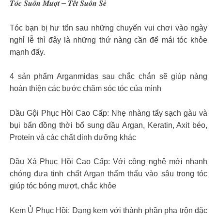
𝑻𝒐́𝒄 𝑺𝒖𝒐̂𝒏 𝑴𝒖̛𝒐̛̣𝒕 – 𝑻𝒆̂́𝒕 𝑺𝒖𝒐̂𝒏 𝑺𝒆̉
Tóc bạn bị hư tổn sau những chuyến vui chơi vào ngày
nghỉ lễ thì đây là những thứ nàng cần để mái tóc khỏe
mạnh đấy.
4 sản phẩm Arganmidas sau chắc chắn sẽ giúp nàng
hoàn thiện các bước chăm sóc tóc của mình
Dầu Gội Phục Hồi Cao Cấp: Nhẹ nhàng tẩy sạch gàu và
bụi bẩn đồng thời bổ sung dầu Argan, Keratin, Axit béo,
Protein và các chất dinh dưỡng khác
Dầu Xả Phục Hồi Cao Cấp: Với công nghệ mới nhanh
chóng đưa tinh chất Argan thẩm thấu vào sâu trong tóc
giúp tóc bóng mượt, chắc khỏe
Kem Ủ Phục Hồi: Dạng kem với thành phần pha trộn đặc