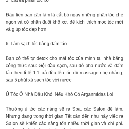
5. Cắt tỉa phần tóc xơ
Đầu tiên bạn cần làm là cắt bỏ ngay những phần tóc chẻ
ngọn và có phần đuôi khô xơ, để kích thích mọc tóc mới
và giúp tóc đẹp hơn.
6. Làm sạch tóc bằng dấm táo
Bạn có thể tự detox cho mái tóc của mình tại nhà bằng
công thức sau: Gội đầu sạch, sau đó pha nước và dấm
táo theo tỉ lệ 1:1, xả đều lên tóc rồi massage nhẹ nhàng,
sau 5 phút xả sạch tóc với nước.
Ủ Tóc Ở Nhà Đâu Khó, Nếu Khó Có Arganmidas Lo!
Thường ủ tóc các nàng sẽ ra Spa, các Salon để làm.
Nhưng đang trong thời gian Tết cận đến như này việc ra
Salon sẽ khiến các nàng tốn nhiều thời gian và chi phí.