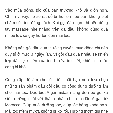
Vào mùa đông, tóc của bạn thường khô và giòn hơn.
Chính vì vậy, nó sẽ rất dễ bị hư tổn nếu bạn không biết
chăm sóc tóc đúng cách. Khi gội đầu bạn chỉ nên dùng
tay massage nhẹ nhàng trên da đầu, không dùng quá
nhiều lực sẽ gây hư tổn đến mái tóc.
Không nên gội đầu quá thường xuyên, mùa đông chỉ nên
duy trì ở mức 3 ngày/ lần. Vì gội đầu quá nhiều sẽ khiến
lớp dầu tự nhiên của tóc bị rửa trôi hết, khiến cho tóc
càng bị khô
Cung cấp độ ẩm cho tóc, tốt nhất bạn nên lựa chọn
những sản phẩm dầu gội đầu có công dụng dưỡng ẩm
cho mái tóc. Đặc biệt Arganmidas mang đến bộ gội-xả
siêu dưỡng chất với thành phần chính là dầu Argan từ
Morocco. Giúp nuôi dưỡng tóc, giúp tóc bóng khỏe hơn.
Mái tóc mềm mượt, không bị xơ rối. Hương thơm dịu nhẹ