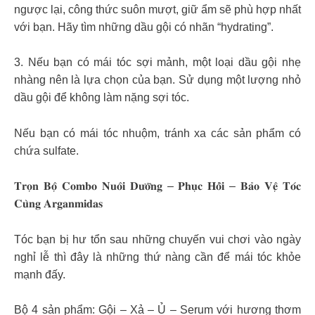
ngược lại, công thức suôn mượt, giữ ẩm sẽ phù hợp nhất
với bạn. Hãy tìm những dầu gội có nhãn “hydrating”.
3. Nếu bạn có mái tóc sợi mảnh, một loại dầu gội nhẹ
nhàng nên là lựa chọn của bạn. Sử dụng một lượng nhỏ
dầu gội để không làm nặng sợi tóc.
Nếu bạn có mái tóc nhuộm, tránh xa các sản phẩm có
chứa sulfate.
𝐓𝐫𝐨̣𝐧 𝐁𝐨̣̂ 𝐂𝐨𝐦𝐛𝐨 𝐍𝐮𝐨̂𝐢 𝐃𝐮̛𝐨̛̃𝐧𝐠 – 𝐏𝐡𝐮̣𝐜 𝐇𝐨̂̀𝐢 – 𝐁𝐚̉𝐨 𝐕𝐞̣̂ 𝐓𝐨́𝐜
𝐂𝐮̀𝐧𝐠 𝐀𝐫𝐠𝐚𝐧𝐦𝐢𝐝𝐚𝐬
Tóc bạn bị hư tổn sau những chuyến vui chơi vào ngày
nghỉ lễ thì đây là những thứ nàng cần để mái tóc khỏe
mạnh đấy.
Bộ 4 sản phẩm: Gội – Xả – Ủ – Serum với hương thơm