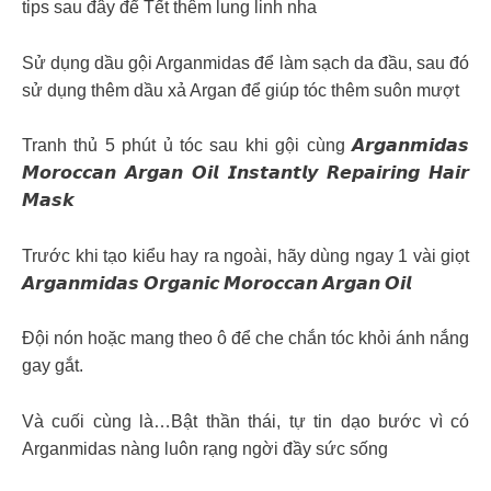
tips sau đây để Tết thêm lung linh nha
Sử dụng dầu gội Arganmidas để làm sạch da đầu, sau đó
sử dụng thêm dầu xả Argan để giúp tóc thêm suôn mượt
Tranh thủ 5 phút ủ tóc sau khi gội cùng 𝘼𝙧𝙜𝙖𝙣𝙢𝙞𝙙𝙖𝙨
𝙈𝙤𝙧𝙤𝙘𝙘𝙖𝙣 𝘼𝙧𝙜𝙖𝙣 𝙊𝙞𝙡 𝙄𝙣𝙨𝙩𝙖𝙣𝙩𝙡𝙮 𝙍𝙚𝙥𝙖𝙞𝙧𝙞𝙣𝙜 𝙃𝙖𝙞𝙧
𝙈𝙖𝙨𝙠
Trước khi tạo kiểu hay ra ngoài, hãy dùng ngay 1 vài giọt
𝘼𝙧𝙜𝙖𝙣𝙢𝙞𝙙𝙖𝙨 𝙊𝙧𝙜𝙖𝙣𝙞𝙘 𝙈𝙤𝙧𝙤𝙘𝙘𝙖𝙣 𝘼𝙧𝙜𝙖𝙣 𝙊𝙞𝙡
Đội nón hoặc mang theo ô để che chắn tóc khỏi ánh nắng
gay gắt.
Và cuối cùng là…Bật thần thái, tự tin dạo bước vì có
Arganmidas nàng luôn rạng ngời đầy sức sống