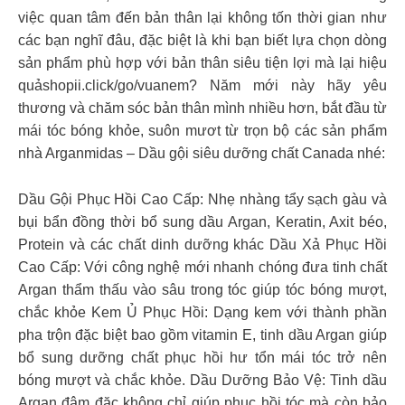
việc quan tâm đến bản thân lại không tốn thời gian như
các bạn nghĩ đâu, đặc biệt là khi bạn biết lựa chọn dòng
sản phẩm phù hợp với bản thân siêu tiện lợi mà lại hiệu
quảshopii.click/go/vuanem? Năm mới này hãy yêu
thương và chăm sóc bản thân mình nhiều hơn, bắt đầu từ
mái tóc bóng khỏe, suôn mươt từ trọn bộ các sản phẩm
nhà Arganmidas – Dầu gội siêu dưỡng chất Canada nhé:
Dầu Gội Phục Hồi Cao Cấp: Nhẹ nhàng tẩy sạch gàu và
bụi bẩn đồng thời bổ sung dầu Argan, Keratin, Axit béo,
Protein và các chất dinh dưỡng khác Dầu Xả Phục Hồi
Cao Cấp: Với công nghệ mới nhanh chóng đưa tinh chất
Argan thẩm thấu vào sâu trong tóc giúp tóc bóng mượt,
chắc khỏe Kem Ủ Phục Hồi: Dạng kem với thành phần
pha trộn đặc biệt bao gồm vitamin E, tinh dầu Argan giúp
bổ sung dưỡng chất phục hồi hư tổn mái tóc trở nên
bóng mượt và chắc khỏe. Dầu Dưỡng Bảo Vệ: Tinh dầu
Argan đậm đặc không chỉ giúp phục hồi tóc mà còn bảo