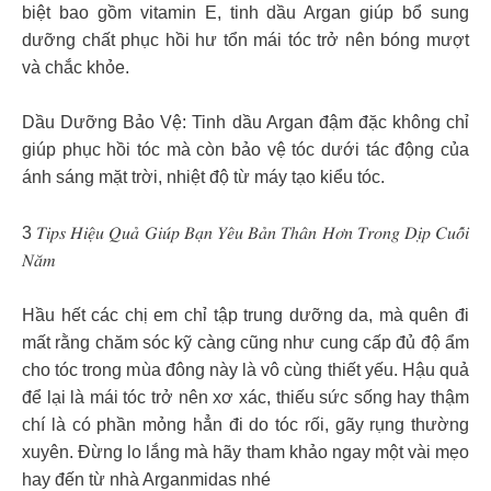
biệt bao gồm vitamin E, tinh dầu Argan giúp bổ sung
dưỡng chất phục hồi hư tổn mái tóc trở nên bóng mượt
và chắc khỏe.
Dầu Dưỡng Bảo Vệ: Tinh dầu Argan đậm đặc không chỉ
giúp phục hồi tóc mà còn bảo vệ tóc dưới tác động của
ánh sáng mặt trời, nhiệt độ từ máy tạo kiểu tóc.
3 𝑇𝑖𝑝𝑠 𝐻𝑖𝑒̣̂𝑢 𝑄𝑢𝑎̉ 𝐺𝑖𝑢́𝑝 𝐵𝑎̣𝑛 𝑌𝑒̂𝑢 𝐵𝑎̉𝑛 𝑇ℎ𝑎̂𝑛 𝐻𝑜̛𝑛 𝑇𝑟𝑜𝑛𝑔 𝐷𝑖̣𝑝 𝐶𝑢𝑜̂́𝑖
𝑁𝑎̆𝑚
Hầu hết các chị em chỉ tập trung dưỡng da, mà quên đi
mất rằng chăm sóc kỹ càng cũng như cung cấp đủ độ ẩm
cho tóc trong mùa đông này là vô cùng thiết yếu. Hậu quả
để lại là mái tóc trở nên xơ xác, thiếu sức sống hay thậm
chí là có phần mỏng hẳn đi do tóc rối, gãy rụng thường
xuyên. Đừng lo lắng mà hãy tham khảo ngay một vài mẹo
hay đến từ nhà Arganmidas nhé