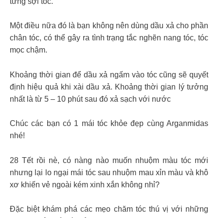
từng sợi tóc.
Một điều nữa đó là bạn không nên dùng dầu xả cho phần
chân tóc, có thể gây ra tình trạng tắc nghẽn nang tóc, tóc
mọc chậm.
Khoảng thời gian để dầu xả ngấm vào tóc cũng sẽ quyết
định hiệu quả khi xài dầu xả. Khoảng thời gian lý tưởng
nhất là từ 5 – 10 phút sau đó xả sạch với nước
Chúc các bạn có 1 mái tóc khỏe đẹp cùng Arganmidas
nhé!
28 Tết rồi nè, có nàng nào muốn nhuộm màu tóc mới
nhưng lại lo ngại mái tóc sau nhuộm mau xỉn màu và khô
xơ khiến vẻ ngoài kém xinh xắn không nhỉ?
Đặc biệt khám phá các mẹo chăm tóc thú vị với những