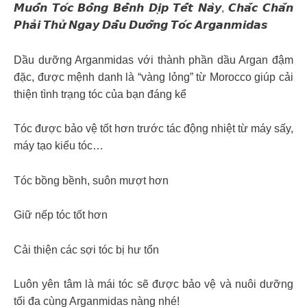
𝙈𝙪𝙤̂́𝙣 𝙏𝙤́𝙘 𝘽𝙤̂̀𝙣𝙜 𝘽𝙚̂̀𝙣𝙝 𝘿𝙞̣𝙥 𝙏𝙚̂́𝙩 𝙉𝙖̀𝙮, 𝘾𝙝𝙖̆́𝙘 𝘾𝙝𝙖̆́𝙣
𝙋𝙝𝙖̉𝙞 𝙏𝙝𝙪̛̉ 𝙉𝙜𝙖𝙮 𝘿𝙖̂̀𝙪 𝘿𝙪̛𝙤̛̃𝙣𝙜 𝙏𝙤́𝙘 𝘼𝙧𝙜𝙖𝙣𝙢𝙞𝙙𝙖𝙨
Dầu dưỡng Arganmidas với thành phần dầu Argan đậm
đặc, được mệnh danh là “vàng lỏng” từ Morocco giúp cải
thiện tình trạng tóc của bạn đáng kể
Tóc được bảo vệ tốt hơn trước tác động nhiệt từ máy sấy,
máy tạo kiểu tóc…
Tóc bồng bềnh, suôn mượt hơn
Giữ nếp tóc tốt hơn
Cải thiện các sợi tóc bị hư tổn
Luôn yên tâm là mái tóc sẽ được bảo vệ và nuôi dưỡng
tối đa cùng Arganmidas nàng nhé!