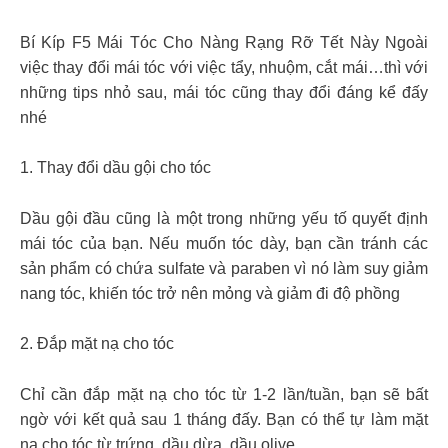
Bí Kíp F5 Mái Tóc Cho Nàng Rạng Rỡ Tết Này Ngoài
việc thay đổi mái tóc với việc tẩy, nhuộm, cắt mái…thì với
những tips nhỏ sau, mái tóc cũng thay đổi đáng kể đấy
nhé
1. Thay đổi dầu gội cho tóc
Dầu gội đầu cũng là một trong những yếu tố quyết định
mái tóc của bạn. Nếu muốn tóc dày, bạn cần tránh các
sản phẩm có chứa sulfate và paraben vì nó làm suy giảm
nang tóc, khiến tóc trở nên mỏng và giảm đi độ phồng
2. Đắp mặt nạ cho tóc
Chỉ cần đắp mặt nạ cho tóc từ 1-2 lần/tuần, bạn sẽ bất
ngờ với kết quả sau 1 tháng đấy. Bạn có thể tự làm mặt
nạ cho tóc từ trứng, dầu dừa, dầu olive….