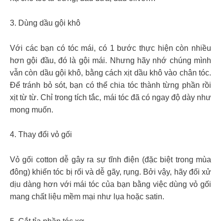
3. Dùng dầu gội khô
Với các bạn có tóc mái, có 1 bước thực hiện còn nhiều
hơn gội đầu, đó là gội mái. Nhưng hãy nhớ chúng mình
vẫn còn dầu gội khô, bằng cách xịt dầu khô vào chân tóc.
Để tránh bỏ sót, bạn có thể chia tóc thành từng phần rồi
xịt từ từ. Chỉ trong tích tắc, mái tóc đã có ngay độ dày như
mong muốn.
4. Thay đổi vỏ gối
Vỏ gối cotton dễ gây ra sự tĩnh điện (đặc biệt trong mùa
đông) khiến tóc bị rối và dễ gãy, rụng. Bởi vậy, hãy đối xử
dịu dàng hơn với mái tóc của bạn bằng việc dùng vỏ gối
mang chất liệu mềm mại như lụa hoặc satin.