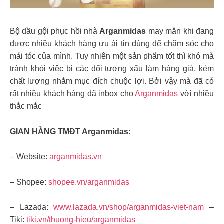
Bộ dầu gội phục hồi nhà
Arganmidas
may mắn khi đang
được nhiều khách hàng ưu ái tin dùng để chăm sóc cho
mái tóc của mình. Tuy nhiên một sản phẩm tốt thì khó mà
tránh khỏi việc bị các đối tượng xấu làm hàng giả, kém
chất lượng nhằm mục đích chuộc lợi. Bởi vậy mà đã có
rất nhiều khách hàng đã inbox cho
Arganmidas
với nhiều
thắc mắc
GIAN HÀNG TMĐT Arganmidas:
– Website:
arganmidas.vn
– Shopee:
shopee.vn/arganmidas
– Lazada:
www.lazada.vn/shop/arganmidas-viet-nam
–
Tiki:
tiki.vn/thuong-hieu/arganmidas