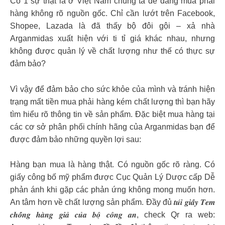
Có 1 sự thật là ở Việt Nam chúng ta dễ dàng mua phải
hàng không rõ nguồn gốc. Chỉ cần lướt trên Facebook,
Shopee, Lazada là đã thấy bộ đôi gội – xả nhà
Arganmidas xuất hiện với ti tỉ giá khác nhau, nhưng
không được quản lý về chất lượng như thế có thực sự
đảm bảo?
Vì vậy để đảm bảo cho sức khỏe của mình và tránh hiện
trạng mất tiền mua phải hàng kém chất lượng thì bạn hãy
tìm hiểu rõ thông tin về sản phẩm. Đặc biệt mua hàng tại
các cơ sở phân phối chính hãng của Arganmidas bạn để
được đảm bảo những quyền lợi sau:
Hàng bạn mua là hàng thật. Có nguồn gốc rõ ràng. Có
giấy công bố mỹ phẩm được Cục Quản Lý Dược cấp Dễ
phản ánh khi gặp các phản ứng không mong muốn hơn.
An tâm hơn về chất lượng sản phẩm. Đầy đủ 𝒕𝒖́𝒊 𝒈𝒊𝒂̂́𝒚 𝑻𝒆𝒎
𝒄𝒉𝒐̂́𝒏𝒈 𝒉𝒂̀𝒏𝒈 𝒈𝒊𝒂̉ 𝒄𝒖̉𝒂 𝒃𝒐̣̂ 𝒄𝒐̂𝒏𝒈 𝒂𝒏, check Qr ra web: