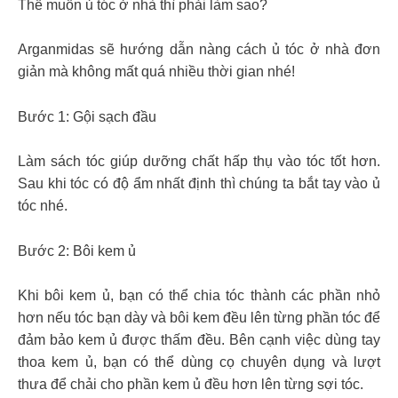
Thế muốn ủ tóc ở nhà thì phải làm sao?
Arganmidas sẽ hướng dẫn nàng cách ủ tóc ở nhà đơn
giản mà không mất quá nhiều thời gian nhé!
Bước 1: Gội sạch đầu
Làm sách tóc giúp dưỡng chất hấp thụ vào tóc tốt hơn.
Sau khi tóc có độ ẩm nhất định thì chúng ta bắt tay vào ủ
tóc nhé.
Bước 2: Bôi kem ủ
Khi bôi kem ủ, bạn có thể chia tóc thành các phần nhỏ
hơn nếu tóc bạn dày và bôi kem đều lên từng phần tóc để
đảm bảo kem ủ được thấm đều. Bên cạnh việc dùng tay
thoa kem ủ, bạn có thể dùng cọ chuyên dụng và lượt
thưa để chải cho phần kem ủ đều hơn lên từng sợi tóc.