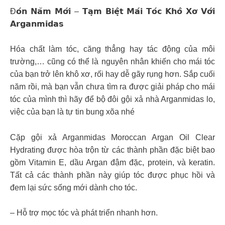
Đ𝗼́𝗻 𝗡𝗮̆𝗺 𝗠𝗼̛́𝗶 – 𝗧𝗮̣𝗺 𝗕𝗶𝗲̣̂𝘁 𝗠𝗮́𝗶 𝗧𝗼́𝗰 𝗞𝗵𝗼̂ 𝗫𝗼̛ 𝗩𝗼̛́𝗶
𝗔𝗿𝗴𝗮𝗻𝗺𝗶𝗱𝗮𝘀
Hóa chất làm tóc, căng thẳng hay tác động của môi
trường,… cũng có thể là nguyên nhân khiến cho mái tóc
của bạn trở lên khô xơ, rối hay dễ gãy rụng hơn. Sắp cuối
năm rồi, mà bạn vẫn chưa tìm ra được giải pháp cho mái
tóc của mình thì hãy để bộ đôi gội xả nhà Arganmidas lo,
việc của bạn là tự tin bung xõa nhé
Cặp gội xả Arganmidas Moroccan Argan Oil Clear
Hydrating được hòa trộn từ các thành phần đặc biệt bao
gồm Vitamin E, dầu Argan đậm đặc, protein, và keratin.
Tất cả các thành phần này giúp tóc được phục hồi và
đem lại sức sống mới dành cho tóc.
– Hỗ trợ mọc tóc và phát triển nhanh hơn.