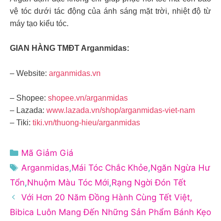
vệ tóc dưới tác động của ánh sáng mặt trời, nhiệt độ từ
máy tạo kiểu tóc.
GIAN HÀNG TMĐT Arganmidas:
– Website:
arganmidas.vn
– Shopee:
shopee.vn/arganmidas
– Lazada:
www.lazada.vn/shop/arganmidas-viet-nam
– Tiki:
tiki.vn/thuong-hieu/arganmidas
Danh
Mã Giảm Giá
mục
Thẻ
Arganmidas
,
Mái Tóc Chắc Khỏe
,
Ngăn Ngừa Hư
Tổn
,
Nhuộm Màu Tóc Mới
,
Rạng Ngời Đón Tết
Với Hơn 20 Năm Đồng Hành Cùng Tết Việt,
Bibica Luôn Mang Đến Những Sản Phẩm Bánh Kẹo