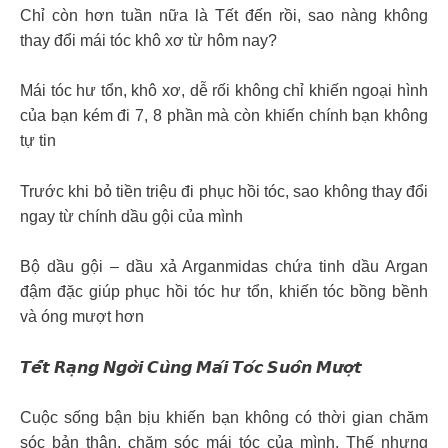
Chỉ còn hơn tuần nữa là Tết đến rồi, sao nàng không
thay đổi mái tóc khô xơ từ hôm nay?
Mái tóc hư tổn, khô xơ, dễ rối không chỉ khiến ngoại hình
của bạn kém đi 7, 8 phần mà còn khiến chính bạn không
tự tin
Trước khi bỏ tiền triệu đi phục hồi tóc, sao không thay đổi
ngay từ chính dầu gội của mình
Bộ dầu gội – dầu xả Arganmidas chứa tinh dầu Argan
đậm đặc giúp phục hồi tóc hư tổn, khiến tóc bồng bềnh
và óng mượt hơn
𝙏𝙚̂́𝙩 𝙍𝙖̣𝙣𝙜 𝙉𝙜𝙤̛̀𝙞 𝘾𝙪̀𝙣𝙜 𝙈𝙖́𝙞 𝙏𝙤́𝙘 𝙎𝙪𝙤̂𝙣 𝙈𝙪̛𝙤̛̣𝙩
Cuộc sống bận bịu khiến bạn không có thời gian chăm
sóc bản thân, chăm sóc mái tóc của mình. Thế nhưng