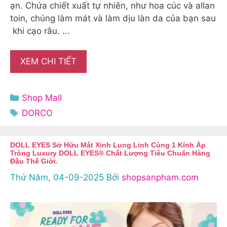
ạn. Chứa chiết xuất tự nhiên, như hoa cúc và allan
toin, chúng làm mát và làm dịu làn da của bạn sau
khi cạo râu. …
XEM CHI TIẾT
Danh
Shop Mall
mục
Thẻ
DORCO
DOLL EYES Sở Hữu Mắt Xinh Lung Linh Cùng 1 Kính Áp
Tròng Luxury DOLL EYES® Chất Lượng Tiêu Chuẩn Hàng
Đầu Thế Giới.
Thứ Năm, 04-09-2025
Bởi
shopsanpham.com