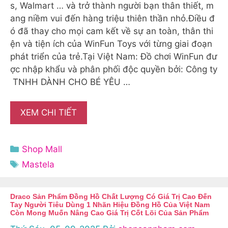
s, Walmart … và trở thành người bạn thân thiết, m
ang niềm vui đến hàng triệu thiên thần nhỏ.Điều đ
ó đã thay cho mọi cam kết về sự an toàn, thân thi
ện và tiện ích của WinFun Toys với từng giai đoạn
phát triển của trẻ.Tại Việt Nam: Đồ chơi WinFun đư
ợc nhập khẩu và phân phối độc quyền bởi: Công ty
TNHH DÀNH CHO BÉ YÊU …
XEM CHI TIẾT
Danh
Shop Mall
mục
Thẻ
Mastela
Draco Sản Phẩm Đồng Hồ Chất Lượng Có Giá Trị Cao Đến
Tay Người Tiêu Dùng 1 Nhãn Hiệu Đồng Hồ Của Việt Nam
Còn Mong Muốn Nâng Cao Giá Trị Cốt Lõi Của Sản Phẩm