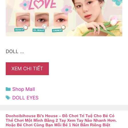
DOLL …
XEM CHI TIẾT
Danh
Shop Mall
mục
Thẻ
DOLL EYES
Dochoibihouse Bi’s House – Đồ Chơi Trí Tuệ Cho Bé Có
Thể Chơi Một Mình Bằng 2 Tay Xem Tay Nào Nhanh Hơn.
Hoặc Bé Chơi Cùng Bạn Mỗi Bé 1 Nút Bấm Riêng Biệt