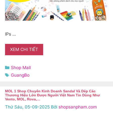
IPs …
XEM CHI TIẾT
Danh
Shop Mall
mục
Thẻ
GuangBo
MOL 1 Shop Chuyên Kinh Doanh Sandal Và Dép Các
Thương Hiệu Lớn Được Người Việt Nam Tin Dùng Như
Vento, MOL, Rova,…
Thứ Sáu, 05-09-2025
Bởi
shopsanpham.com