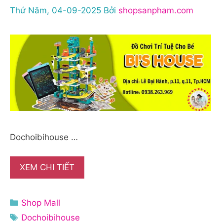
Thứ Năm, 04-09-2025
Bởi
shopsanpham.com
Dochoibihouse …
XEM CHI TIẾT
Danh
Shop Mall
mục
Thẻ
Dochoibihouse