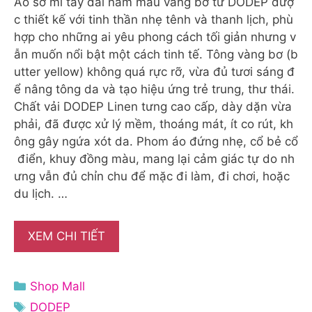
Áo sơ mi tay dài nam màu vàng bơ từ DODEP đượ
c thiết kế với tinh thần nhẹ tênh và thanh lịch, phù
hợp cho những ai yêu phong cách tối giản nhưng v
ẫn muốn nổi bật một cách tinh tế. Tông vàng bơ (b
utter yellow) không quá rực rỡ, vừa đủ tươi sáng đ
ể nâng tông da và tạo hiệu ứng trẻ trung, thư thái.
Chất vải DODEP Linen tưng cao cấp, dày dặn vừa
phải, đã được xử lý mềm, thoáng mát, ít co rút, kh
ông gây ngứa xót da. Phom áo đứng nhẹ, cổ bẻ cổ
điển, khuy đồng màu, mang lại cảm giác tự do nh
ưng vẫn đủ chỉn chu để mặc đi làm, đi chơi, hoặc
du lịch. …
XEM CHI TIẾT
Danh
Shop Mall
mục
Thẻ
DODEP