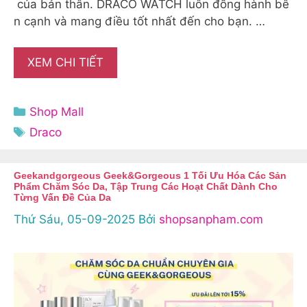
của bản thân. DRACO WATCH luôn đồng hành bê
n cạnh và mang điều tốt nhất đến cho bạn. …
XEM CHI TIẾT
Danh
Shop Mall
mục
Thẻ
Draco
Geekandgorgeous Geek&Gorgeous 1 Tối Ưu Hóa Các Sản
Phẩm Chăm Sóc Da, Tập Trung Các Hoạt Chất Dành Cho
Từng Vấn Đề Của Da
Thứ Sáu, 05-09-2025
Bởi
shopsanpham.com