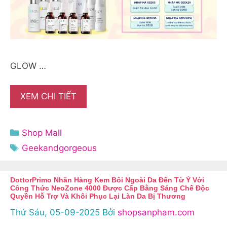
GLOW …
XEM CHI TIẾT
Danh
Shop Mall
mục
Thẻ
Geekandgorgeous
DottorPrimo Nhãn Hàng Kem Bôi Ngoài Da Đến Từ Ý Với
Công Thức NeoZone 4000 Được Cấp Bằng Sáng Chế Độc
Quyền Hỗ Trợ Và Khôi Phục Lại Làn Da Bị Thương
Thứ Sáu, 05-09-2025
Bởi
shopsanpham.com