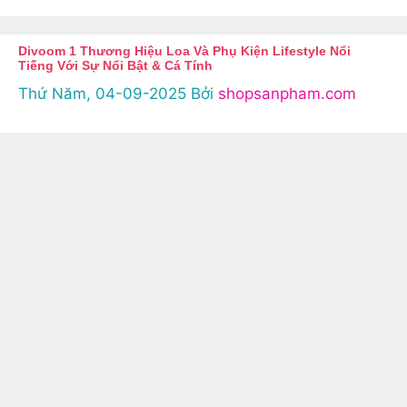
Divoom 1 Thương Hiệu Loa Và Phụ Kiện Lifestyle Nổi
Tiếng Với Sự Nổi Bật & Cá Tính
Thứ Năm, 04-09-2025
Bởi
shopsanpham.com
Divoom …
XEM CHI TIẾT