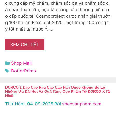
c cung cấp mỹ phẩm, chăm sóc da và chăm sóc c
á nhân toàn cầu, hợp tác cùng các thương hiệu ca
o cấp quốc tế. Cosmoproject được nhận giải thưởn
g 100 Italian Excellent 2020 một trong 100 công t
y tốt nhất tại nước Ý. …
XEM CHI TIẾT
Danh
Shop Mall
mục
Thẻ
DottorPrimo
DORCO 1 Dao Cạo Râu Cao Cấp Hàn Quốc Không Bỏ Lỡ
Những Ưu Đãi Hot Và Quà Tặng Cực Phẩm Từ DORCO X T1
Nhé!
Thứ Năm, 04-09-2025
Bởi
shopsanpham.com