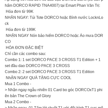
hẩm DORCO RAPID TNA4007) tại Emart Phan Văn Trị:
Hóa đơn từ 99K
NHẬN NGAY: Túi Tote DORCO hoặc Bình nước LocknLo
ck
Hóa đơn từ 199K
NHẬN NGAY Nón bảo hiểm DORCO hoặc Áo mưa DOR
CO
HÓA ĐƠN ĐẶC BIỆT
Chỉ cần các combo sau:
Combo 1: 1 set DORCO PACE 3 CROSS T1 Edition + 1
set đầu dao DORCO PACE 3 CROSS
Combo 2: 2 set DORCO PACE 3 CROSS T1 Edition
NhẬN NGAY QUÀ TẶNG CỰC COOL
Mua 1 Combo -
> Nhận ngay ngẫu nhiên 01 Card bo góc DORCOxT1 phi
ên bản The Crown of Glory
Mua 2 Combo -
> Nhận ngay 01 Tấm lót chuột T1 với đội hình T1 cực mê