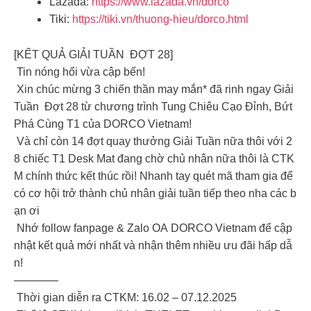
Lazada:
https://www.lazada.vn/dorco
Tiki:
https://tiki.vn/thuong-hieu/dorco.html
[KẾT QUẢ GIẢI TUẦN ĐỢT 28]
Tin nóng hổi vừa cập bến!
Xin chúc mừng 3 chiến thần may mắn* đã rinh ngay Giải
Tuần Đợt 28 từ chương trình Tung Chiêu Cạo Đỉnh, Bứt
Phá Cùng T1 của DORCO Vietnam!
Và chỉ còn 14 đợt quay thưởng Giải Tuần nữa thôi với 2
8 chiếc T1 Desk Mat đang chờ chủ nhân nữa thôi là CTK
M chính thức kết thúc rồi! Nhanh tay quét mã tham gia để
có cơ hội trở thành chủ nhân giải tuần tiếp theo nha các b
ạn ơi
Nhớ follow fanpage & Zalo OA DORCO Vietnam để cập
nhật kết quả mới nhất và nhận thêm nhiều ưu đãi hấp dẫ
n!
————
Thời gian diễn ra CTKM: 16.02 – 07.12.2025