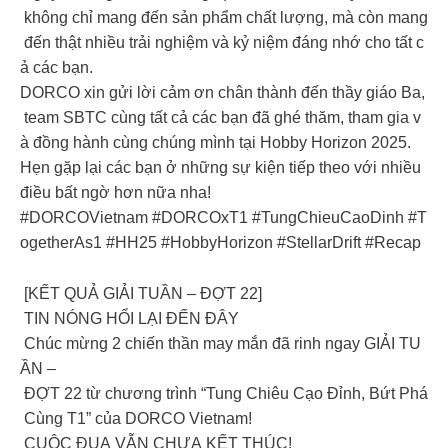
không chỉ mang đến sản phẩm chất lượng, mà còn mang
đến thật nhiều trải nghiệm và kỷ niệm đáng nhớ cho tất c
ả các bạn.
DORCO xin gửi lời cảm ơn chân thành đến thầy giáo Ba,
team SBTC cùng tất cả các bạn đã ghé thăm, tham gia v
à đồng hành cùng chúng mình tại Hobby Horizon 2025.
Hẹn gặp lại các bạn ở những sự kiện tiếp theo với nhiều
điều bất ngờ hơn nữa nha!
#DORCOVietnam #DORCOxT1 #TungChieuCaoDinh #T
ogetherAs1 #HH25 #HobbyHorizon #StellarDrift #Recap
[KẾT QUẢ GIẢI TUẦN – ĐỢT 22]
TIN NÓNG HỔI LẠI ĐẾN ĐÂY
Chúc mừng 2 chiến thần may mắn đã rinh ngay GIẢI TU
ẦN –
ĐỢT 22 từ chương trình “Tung Chiêu Cạo Đỉnh, Bứt Phá
Cùng T1” của DORCO Vietnam!
CUỘC ĐUA VẪN CHƯA KẾT THÚC!