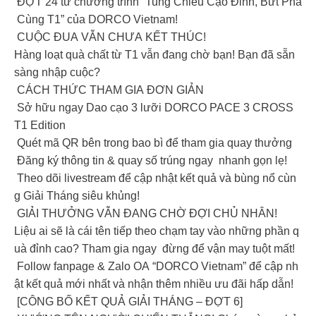
ĐỢT 24 từ chương trình “Tung Chiêu Cạo Đỉnh, Bứt Phá
Cùng T1” của DORCO Vietnam!
CUỘC ĐUA VẪN CHƯA KẾT THÚC!
Hàng loạt quà chất từ T1 vẫn đang chờ bạn! Bạn đã sẵn
sàng nhập cuộc?
CÁCH THỨC THAM GIA ĐƠN GIẢN
Sở hữu ngay Dao cạo 3 lưỡi DORCO PACE 3 CROSS
T1 Edition
Quét mã QR bên trong bao bì để tham gia quay thưởng
Đăng ký thông tin & quay số trúng ngay nhanh gọn lẹ!
Theo dõi livestream để cập nhật kết quả và bùng nổ cùn
g Giải Tháng siêu khủng!
GIẢI THƯỞNG VẪN ĐANG CHỜ ĐỢI CHỦ NHÂN!
Liệu ai sẽ là cái tên tiếp theo chạm tay vào những phần q
uà đỉnh cao? Tham gia ngay đừng để vận may tuột mất!
Follow fanpage & Zalo OA “DORCO Vietnam” để cập nh
ật kết quả mới nhất và nhận thêm nhiều ưu đãi hấp dẫn!
[CÔNG BỐ KẾT QUẢ GIẢI THÁNG – ĐỢT 6]