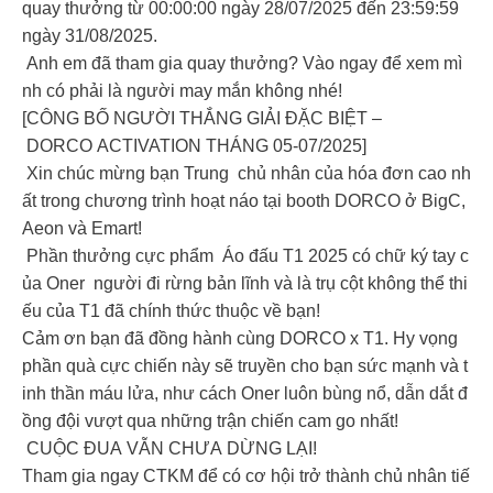
quay thưởng từ 00:00:00 ngày 28/07/2025 đến 23:59:59
ngày 31/08/2025.
Anh em đã tham gia quay thưởng? Vào ngay để xem mì
nh có phải là người may mắn không nhé!
[CÔNG BỐ NGƯỜI THẮNG GIẢI ĐẶC BIỆT –
DORCO ACTIVATION THÁNG 05-07/2025]
Xin chúc mừng bạn Trung chủ nhân của hóa đơn cao nh
ất trong chương trình hoạt náo tại booth DORCO ở BigC,
Aeon và Emart!
Phần thưởng cực phẩm Áo đấu T1 2025 có chữ ký tay c
ủa Oner người đi rừng bản lĩnh và là trụ cột không thể thi
ếu của T1 đã chính thức thuộc về bạn!
Cảm ơn bạn đã đồng hành cùng DORCO x T1. Hy vọng
phần quà cực chiến này sẽ truyền cho bạn sức mạnh và t
inh thần máu lửa, như cách Oner luôn bùng nổ, dẫn dắt đ
ồng đội vượt qua những trận chiến cam go nhất!
CUỘC ĐUA VẪN CHƯA DỪNG LẠI!
Tham gia ngay CTKM để có cơ hội trở thành chủ nhân tiế