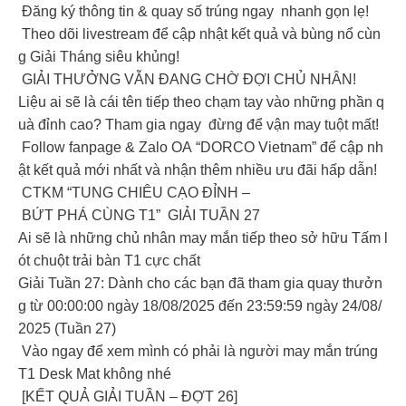
Đăng ký thông tin & quay số trúng ngay nhanh gọn lẹ!
Theo dõi livestream để cập nhật kết quả và bùng nổ cùn
g Giải Tháng siêu khủng!
GIẢI THƯỞNG VẪN ĐANG CHỜ ĐỢI CHỦ NHÂN!
Liệu ai sẽ là cái tên tiếp theo chạm tay vào những phần q
uà đỉnh cao? Tham gia ngay đừng để vận may tuột mất!
Follow fanpage & Zalo OA “DORCO Vietnam” để cập nh
ật kết quả mới nhất và nhận thêm nhiều ưu đãi hấp dẫn!
CTKM “TUNG CHIÊU CẠO ĐỈNH –
BỨT PHÁ CÙNG T1” GIẢI TUẦN 27
Ai sẽ là những chủ nhân may mắn tiếp theo sở hữu Tấm l
ót chuột trải bàn T1 cực chất
Giải Tuần 27: Dành cho các bạn đã tham gia quay thưởn
g từ 00:00:00 ngày 18/08/2025 đến 23:59:59 ngày 24/08/
2025 (Tuần 27)
Vào ngay để xem mình có phải là người may mắn trúng
T1 Desk Mat không nhé
[KẾT QUẢ GIẢI TUẦN – ĐỢT 26]