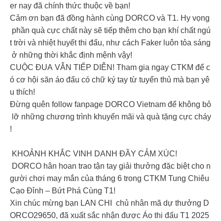
er nay đã chính thức thuộc về bạn!
Cảm ơn bạn đã đồng hành cùng DORCO và T1. Hy vọng
phần quà cực chất này sẽ tiếp thêm cho bạn khí chất ngú
t trời và nhiệt huyết thi đấu, như cách Faker luôn tỏa sáng
ở những thời khắc định mệnh vậy!
CUỘC ĐUA VẪN TIẾP DIỄN! Tham gia ngay CTKM để c
ó cơ hội săn áo đấu có chữ ký tay từ tuyển thủ mà bạn yê
u thích!
Đừng quên follow fanpage DORCO Vietnam để không bỏ
lỡ những chương trình khuyến mãi và quà tặng cực cháy
!
KHOẢNH KHẮC VINH DANH ĐẦY CẢM XÚC!
DORCO hân hoan trao tận tay giải thưởng đặc biệt cho n
gười chơi may mắn của tháng 6 trong CTKM Tung Chiêu
Cạo Đỉnh – Bứt Phá Cùng T1!
Xin chúc mừng bạn LAN CHI chủ nhân mã dự thưởng D
ORCO29650, đã xuất sắc nhận được Áo thi đấu T1 2025