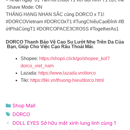
Shave Mode: ON
THĂNG HẠNG NHAN SẮC cùng DORCO x T1!
#DORCOVietnam #DORCOxT1 #TungChiêuCạoĐỉnh #B
ứtPháCùngT1 #DORCOPACE3CROSS #TogetherAs1
DORCO Thanh Bảo Vệ Cao Su Lướt Nhẹ Trên Da Của
Bạn, Giúp Cho Việc Cạo Râu Thoải Mái.
Shopee:
https://shopii.click/go/shopee_kol?
dorco_viet_nam
Lazada:
https://www.lazada.vn/dorco
Tiki:
https://tiki.vn/thuong-hieu/dorco.html
Danh
Shop Mall
mục
Thẻ
DORCO
DOLL EYES Sở hữu mắt xinh lung linh cùng 1