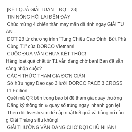
[KẾT QUẢ GIẢI TUẦN – ĐỢT 23]
TIN NÓNG HỔI LẠI ĐẾN ĐÂY
Chúc mừng 4 chiến thần may mắn đã rinh ngay GIẢI TU
ẦN –
ĐỢT 23 từ chương trình “Tung Chiêu Cạo Đỉnh, Bứt Phá
Cùng T1” của DORCO Vietnam!
CUỘC ĐUA VẪN CHƯA KẾT THÚC!
Hàng loạt quà chất từ T1 vẫn đang chờ bạn! Bạn đã sẵn
sàng nhập cuộc?
CÁCH THỨC THAM GIA ĐƠN GIẢN
Sở hữu ngay Dao cạo 3 lưỡi DORCO PACE 3 CROSS
T1 Edition
Quét mã QR bên trong bao bì để tham gia quay thưởng
Đăng ký thông tin & quay số trúng ngay nhanh gọn lẹ!
Theo dõi livestream để cập nhật kết quả và bùng nổ cùn
g Giải Tháng siêu khủng!
GIẢI THƯỞNG VẪN ĐANG CHỜ ĐỢI CHỦ NHÂN!