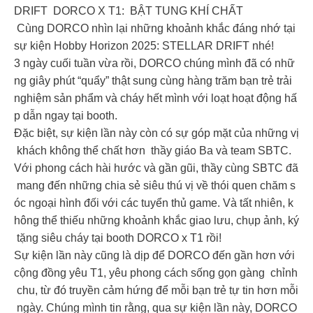
DRIFT DORCO X T1: BẬT TUNG KHÍ CHẤT
Cùng DORCO nhìn lại những khoảnh khắc đáng nhớ tại
sự kiện Hobby Horizon 2025: STELLAR DRIFT nhé!
3 ngày cuối tuần vừa rồi, DORCO chúng mình đã có nhữ
ng giây phút “quẩy” thật sung cùng hàng trăm bạn trẻ trải
nghiệm sản phẩm và cháy hết mình với loạt hoạt động hấ
p dẫn ngay tại booth.
Đặc biệt, sự kiện lần này còn có sự góp mặt của những vị
khách không thể chất hơn thầy giáo Ba và team SBTC.
Với phong cách hài hước và gần gũi, thầy cùng SBTC đã
mang đến những chia sẻ siêu thú vị về thói quen chăm s
óc ngoại hình đối với các tuyển thủ game. Và tất nhiên, k
hông thể thiếu những khoảnh khắc giao lưu, chụp ảnh, ký
tặng siêu cháy tại booth DORCO x T1 rồi!
Sự kiện lần này cũng là dịp để DORCO đến gần hơn với
cộng đồng yêu T1, yêu phong cách sống gọn gàng chỉnh
chu, từ đó truyền cảm hứng để mỗi bạn trẻ tự tin hơn mỗi
ngày. Chúng mình tin rằng, qua sự kiện lần này, DORCO