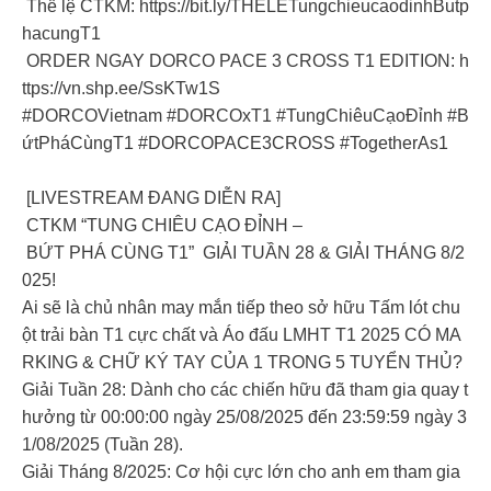
Thể lệ CTKM: https://bit.ly/THELETungchieucaodinhButp
hacungT1
ORDER NGAY DORCO PACE 3 CROSS T1 EDITION: h
ttps://vn.shp.ee/SsKTw1S
#DORCOVietnam #DORCOxT1 #TungChiêuCạoĐỉnh #B
ứtPháCùngT1 #DORCOPACE3CROSS #TogetherAs1
[LIVESTREAM ĐANG DIỄN RA]
CTKM “TUNG CHIÊU CẠO ĐỈNH –
BỨT PHÁ CÙNG T1” GIẢI TUẦN 28 & GIẢI THÁNG 8/2
025!
Ai sẽ là chủ nhân may mắn tiếp theo sở hữu Tấm lót chu
ột trải bàn T1 cực chất và Áo đấu LMHT T1 2025 CÓ MA
RKING & CHỮ KÝ TAY CỦA 1 TRONG 5 TUYỂN THỦ?
Giải Tuần 28: Dành cho các chiến hữu đã tham gia quay t
hưởng từ 00:00:00 ngày 25/08/2025 đến 23:59:59 ngày 3
1/08/2025 (Tuần 28).
Giải Tháng 8/2025: Cơ hội cực lớn cho anh em tham gia