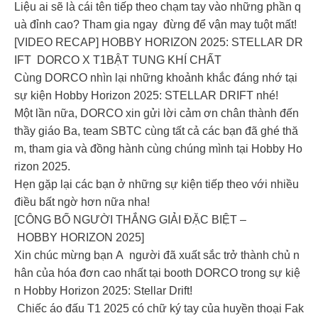
Liệu ai sẽ là cái tên tiếp theo chạm tay vào những phần q
uà đỉnh cao? Tham gia ngay đừng để vận may tuột mất!
[VIDEO RECAP] HOBBY HORIZON 2025: STELLAR DR
IFT DORCO X T1BẬT TUNG KHÍ CHẤT
Cùng DORCO nhìn lại những khoảnh khắc đáng nhớ tại
sự kiện Hobby Horizon 2025: STELLAR DRIFT nhé!
Một lần nữa, DORCO xin gửi lời cảm ơn chân thành đến
thầy giáo Ba, team SBTC cùng tất cả các bạn đã ghé thă
m, tham gia và đồng hành cùng chúng mình tại Hobby Ho
rizon 2025.
Hẹn gặp lại các bạn ở những sự kiện tiếp theo với nhiều
điều bất ngờ hơn nữa nha!
[CÔNG BỐ NGƯỜI THẮNG GIẢI ĐẶC BIỆT –
HOBBY HORIZON 2025]
Xin chúc mừng bạn A người đã xuất sắc trở thành chủ n
hân của hóa đơn cao nhất tại booth DORCO trong sự kiệ
n Hobby Horizon 2025: Stellar Drift!
Chiếc áo đấu T1 2025 có chữ ký tay của huyền thoại Fak