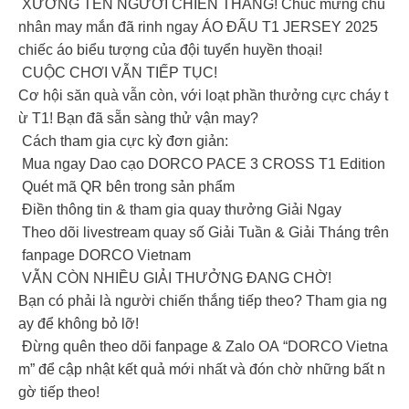
XƯỚNG TÊN NGƯỜI CHIẾN THẮNG! Chúc mừng chủ
nhân may mắn đã rinh ngay ÁO ĐẤU T1 JERSEY 2025
chiếc áo biểu tượng của đội tuyển huyền thoại!
CUỘC CHƠI VẪN TIẾP TỤC!
Cơ hội săn quà vẫn còn, với loạt phần thưởng cực cháy t
ừ T1! Bạn đã sẵn sàng thử vận may?
Cách tham gia cực kỳ đơn giản:
Mua ngay Dao cạo DORCO PACE 3 CROSS T1 Edition
Quét mã QR bên trong sản phẩm
Điền thông tin & tham gia quay thưởng Giải Ngay
Theo dõi livestream quay số Giải Tuần & Giải Tháng trên
fanpage DORCO Vietnam
VẪN CÒN NHIỀU GIẢI THƯỞNG ĐANG CHỜ!
Bạn có phải là người chiến thắng tiếp theo? Tham gia ng
ay để không bỏ lỡ!
Đừng quên theo dõi fanpage & Zalo OA “DORCO Vietna
m” để cập nhật kết quả mới nhất và đón chờ những bất n
gờ tiếp theo!