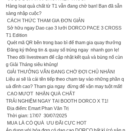
Hàng loạt quà chất từ T1 vẫn đang chờ bạn! Bạn đã sẵn
sàng nhập cuộc?
CÁCH THỨC THAM GIA ĐƠN GIẢN
Sở hữu ngay Dao cạo 3 lưỡi DORCO PACE 3 CROSS
T1 Edition
Quét mã QR bên trong bao bì để tham gia quay thưởng
Đăng ký thông tin & quay số trúng ngay nhanh gọn lẹ!
Theo dõi livestream để cập nhật kết quả và bùng nổ cùn
g Giải Tháng siêu khủng!
GIẢI THƯỞNG VẪN ĐANG CHỜ ĐỢI CHỦ NHÂN!
Liệu ai sẽ là cái tên tiếp theo chạm tay vào những phần q
uà đỉnh cao? Tham gia ngay đừng để vận may tuột mất!
CẠO MƯỢT NHẬN QUÀ CHẤT
TRẢI NGHIỆM NGAY TẠI BOOTH DORCO X T1!
Địa điểm: Emart Phan Văn Trị
Thời gian: 17/07 30/07/2025
MUA LÀ CÓ QUÀ ƯU ĐÃI CỰC HOT
Áp dụng với hóa đơn có dao cạo DORCO bất kì (có sản p