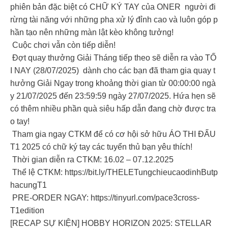
phiên bản đặc biệt có CHỮ KÝ TAY của ONER người đi
rừng tài năng với những pha xử lý đỉnh cao và luôn góp p
hần tạo nên những màn lật kèo không tưởng!
Cuộc chơi vẫn còn tiếp diễn!
Đợt quay thưởng Giải Tháng tiếp theo sẽ diễn ra vào TỐ
I NAY (28/07/2025) dành cho các bạn đã tham gia quay t
hưởng Giải Ngay trong khoảng thời gian từ 00:00:00 ngà
y 21/07/2025 đến 23:59:59 ngày 27/07/2025. Hứa hẹn sẽ
có thêm nhiều phần quà siêu hấp dẫn đang chờ được tra
o tay!
Tham gia ngay CTKM để có cơ hội sở hữu ÁO THI ĐẤU
T1 2025 có chữ ký tay các tuyển thủ bạn yêu thích!
Thời gian diễn ra CTKM: 16.02 – 07.12.2025
Thể lệ CTKM: https://bit.ly/THELETungchieucaodinhButp
hacungT1
PRE-ORDER NGAY: https://tinyurl.com/pace3cross-
T1edition
[RECAP SỰ KIỆN] HOBBY HORIZON 2025: STELLAR