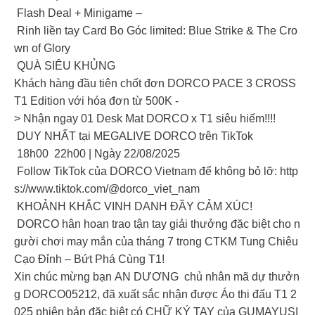
Flash Deal + Minigame –
Rinh liền tay Card Bo Góc limited: Blue Strike & The Cro
wn of Glory
QUÀ SIÊU KHỦNG
Khách hàng đầu tiên chốt đơn DORCO PACE 3 CROSS
T1 Edition với hóa đơn từ 500K -
> Nhận ngay 01 Desk Mat DORCO x T1 siêu hiếm!!!!
DUY NHẤT tại MEGALIVE DORCO trên TikTok
18h00 22h00 | Ngày 22/08/2025
Follow TikTok của DORCO Vietnam để không bỏ lỡ: http
s://www.tiktok.com/@dorco_viet_nam
KHOẢNH KHẮC VINH DANH ĐẦY CẢM XÚC!
DORCO hân hoan trao tận tay giải thưởng đặc biệt cho n
gười chơi may mắn của tháng 7 trong CTKM Tung Chiêu
Cạo Đỉnh – Bứt Phá Cùng T1!
Xin chúc mừng bạn AN DƯƠNG chủ nhân mã dự thưởn
g DORCO05212, đã xuất sắc nhận được Áo thi đấu T1 2
025 phiên bản đặc biệt có CHỮ KÝ TAY của GUMAYUSI