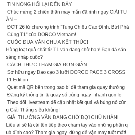
TIN NÓNG HỔI LẠI ĐẾN ĐÂY
Chúc mừng 2 chiến thần may mắn đã rinh ngay GIẢI TU
ẦN –
ĐỢT 26 từ chương trình “Tung Chiêu Cạo Đỉnh, Bứt Phá
Cùng T1” của DORCO Vietnam!
CUỘC ĐUA VẪN CHƯA KẾT THÚC!
Hàng loạt quà chất từ T1 vẫn đang chờ bạn! Bạn đã sẵn
sàng nhập cuộc?
CÁCH THỨC THAM GIA ĐƠN GIẢN
Sở hữu ngay Dao cạo 3 lưỡi DORCO PACE 3 CROSS
T1 Edition
Quét mã QR bên trong bao bì để tham gia quay thưởng
Đăng ký thông tin & quay số trúng ngay nhanh gọn lẹ!
Theo dõi livestream để cập nhật kết quả và bùng nổ cùn
g Giải Tháng siêu khủng!
GIẢI THƯỞNG VẪN ĐANG CHỜ ĐỢI CHỦ NHÂN!
Liệu ai sẽ là cái tên tiếp theo chạm tay vào những phần q
uà đỉnh cao? Tham gia ngay đừng để vận may tuột mất!