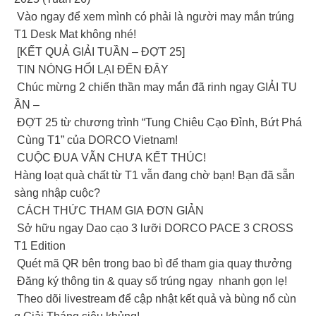
Vào ngay để xem mình có phải là người may mắn trúng
T1 Desk Mat không nhé!
[KẾT QUẢ GIẢI TUẦN – ĐỢT 25]
TIN NÓNG HỔI LẠI ĐẾN ĐÂY
Chúc mừng 2 chiến thần may mắn đã rinh ngay GIẢI TU
ẦN –
ĐỢT 25 từ chương trình “Tung Chiêu Cạo Đỉnh, Bứt Phá
Cùng T1” của DORCO Vietnam!
CUỘC ĐUA VẪN CHƯA KẾT THÚC!
Hàng loạt quà chất từ T1 vẫn đang chờ bạn! Bạn đã sẵn
sàng nhập cuộc?
CÁCH THỨC THAM GIA ĐƠN GIẢN
Sở hữu ngay Dao cạo 3 lưỡi DORCO PACE 3 CROSS
T1 Edition
Quét mã QR bên trong bao bì để tham gia quay thưởng
Đăng ký thông tin & quay số trúng ngay nhanh gọn lẹ!
Theo dõi livestream để cập nhật kết quả và bùng nổ cùn