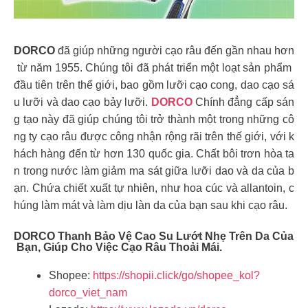
DORCO
đã giúp những người cạo râu đến gần nhau hơn
từ năm 1955. Chúng tôi đã phát triển một loạt sản phẩm
đầu tiên trên thế giới, bao gồm lưỡi cạo cong, dao cạo sá
u lưỡi và dao cạo bảy lưỡi.
DORCO
Chính đẳng cấp sán
g tạo này đã giúp chúng tôi trở thành một trong những cô
ng ty cạo râu được công nhận rộng rãi trên thế giới, với k
hách hàng đến từ hơn 130 quốc gia. Chất bôi trơn hòa ta
n trong nước làm giảm ma sát giữa lưỡi dao và da của b
ạn. Chứa chiết xuất tự nhiên, như hoa cúc và allantoin, c
húng làm mát và làm dịu làn da của bạn sau khi cạo râu.
DORCO Thanh Bảo Vệ Cao Su Lướt Nhẹ Trên Da Của
Bạn, Giúp Cho Việc Cạo Râu Thoải Mái.
Shopee:
https://shopii.click/go/shopee_kol?
dorco_viet_nam