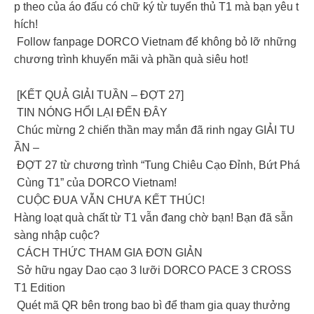
p theo của áo đấu có chữ ký từ tuyển thủ T1 mà bạn yêu t
hích!
Follow fanpage DORCO Vietnam để không bỏ lỡ những
chương trình khuyến mãi và phần quà siêu hot!
[KẾT QUẢ GIẢI TUẦN – ĐỢT 27]
TIN NÓNG HỔI LẠI ĐẾN ĐÂY
Chúc mừng 2 chiến thần may mắn đã rinh ngay GIẢI TU
ẦN –
ĐỢT 27 từ chương trình “Tung Chiêu Cạo Đỉnh, Bứt Phá
Cùng T1” của DORCO Vietnam!
CUỘC ĐUA VẪN CHƯA KẾT THÚC!
Hàng loạt quà chất từ T1 vẫn đang chờ bạn! Bạn đã sẵn
sàng nhập cuộc?
CÁCH THỨC THAM GIA ĐƠN GIẢN
Sở hữu ngay Dao cạo 3 lưỡi DORCO PACE 3 CROSS
T1 Edition
Quét mã QR bên trong bao bì để tham gia quay thưởng