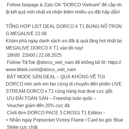
Follow fanpage & Zalo OA “DORCO Vietnam” để cập nh
ật kết quả mới nhất và nhận thêm nhiều ưu đãi hấp dẫn!
TỔNG HỢP LIST DEAL DORCO X T1 BÙNG NỔ TRON
G MEGALIVE 22.08
Khám phá ngay danh sách ưu đãi & quà tặng hot nhất tại
MEGALIVE DORCO X T1 vào tối nay!
18h00 22h00 | 22.08.2025
Follow TikTok @dorco_viet_nam để không bỏ lỡ: https://
www.tiktok.com/@dorco_viet_nam
BẬT MODE SĂN DEAL – QUÀ KHỦNG VỀ TÚI
DORCO mời anh em fan cứng di chuyển đến phiên LIVE
STREAM DORCO x T1 cùng hàng loạt deal cực gắt:
ƯU ĐÃI TOÀN SÀN – Freeship toàn quốc –
Voucher giảm đến 20% cực đã
Chốt đơn DORCO PACE 3 CROSS T1 Edition -
> Nhận ngay Popsocket Victory Flame / Card bo góc Blue
Strike cực chất