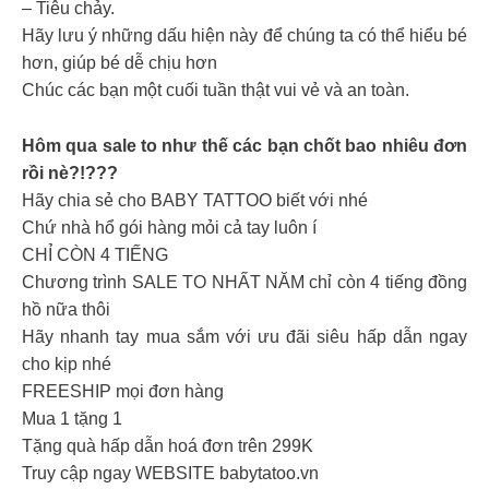
– Tiêu chảy.
Hãy lưu ý những dấu hiện này để chúng ta có thể hiểu bé
hơn, giúp bé dễ chịu hơn
Chúc các bạn một cuối tuần thật vui vẻ và an toàn.
Hôm qua sale to như thế các bạn chốt bao nhiêu đơn
rồi nè?!???
Hãy chia sẻ cho BABY TATTOO biết với nhé
Chứ nhà hổ gói hàng mỏi cả tay luôn í
CHỈ CÒN 4 TIẾNG
Chương trình SALE TO NHẤT NĂM chỉ còn 4 tiếng đồng
hồ nữa thôi
Hãy nhanh tay mua sắm với ưu đãi siêu hấp dẫn ngay
cho kịp nhé
FREESHIP mọi đơn hàng
Mua 1 tặng 1
Tặng quà hấp dẫn hoá đơn trên 299K
Truy cập ngay WEBSITE babytatoo.vn