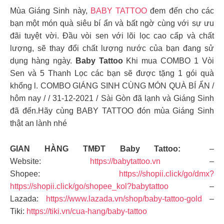
Mùa Giáng Sinh này,
BABY TATTOO
đem đến cho các
bạn một món quà siêu bí ẩn và bất ngờ cùng với sự ưu
đãi tuyệt vời. Đầu vòi sen với lõi lọc cao cấp và chất
lượng, sẽ thay đổi chất lượng nước của bạn đang sử
dụng hàng ngày.
Baby Tattoo
Khi mua COMBO 1 Vòi
Sen và 5 Thanh Lọc các bạn sẽ được tặng 1 gói quà
khổng l. COMBO GIÁNG SINH CÙNG MÓN QUÀ BÍ ẨN /
hôm nay / / 31-12-2021 / Sài Gòn đã lạnh và Giáng Sinh
đã đến.Hãy cùng BABY TATTOO đón mùa Giáng Sinh
thật an lành nhé
GIAN HÀNG TMĐT Baby Tattoo:
–
Website:
https://babytattoo.vn
–
Shopee:
https://shopii.click/go/dmx?
https://shopii.click/go/shopee_kol?babytattoo
–
Lazada:
https://www.lazada.vn/shop/baby-tattoo-gold
–
Tiki:
https://tiki.vn/cua-hang/baby-tattoo