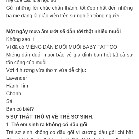
mẹ của các lứa học trò
Gửi những lời chúc chân thành, tốt đẹp nhất đến những
ba mẹ đang là giáo viên trên sự nghiệp trồng người.
Một ngày mưa ẩm ướt sẽ dẫn tới thật nhiều muỗi
Không sao ！
Vì đã có MIẾNG DÁN ĐUỔI MUỖI BABY TATTOO
Miếng dán đuổi muỗi bảo vệ gia đình bạn hết tất cả sự
tấn công của muỗi
Với 4 hương vừa thơm vừa dễ chịu:
Lavender
Hành Tím
Chanh
Sả
Bạn có biết?
5 SỰ THẬT THÚ VỊ VỀ TRẺ SƠ SINH.
1. Trẻ em sinh ra không có đầu gối.
Trẻ sơ sinh không có đầu gối vì xương đầu gối chỉ bắt