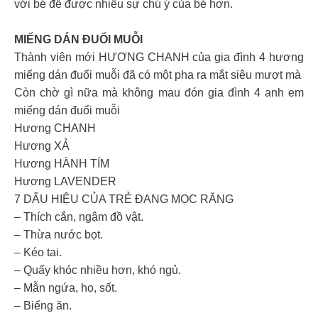
với bé để được nhiều sự chú ý của bé hơn.
MIẾNG DÁN ĐUỔI MUỖI
Thành viên mới HƯƠNG CHANH của gia đình 4 hương
miếng dán đuổi muỗi đã có một pha ra mắt siêu mượt mà
Còn chờ gì nữa mà không mau đón gia đình 4 anh em
miếng dán đuổi muỗi
Hương CHANH
Hương XẢ
Hương HÀNH TÍM
Hương LAVENDER
7 DẤU HIỆU CỦA TRẺ ĐANG MỌC RĂNG
– Thích cắn, ngậm đồ vật.
– Thừa nước bọt.
– Kéo tai.
– Quấy khóc nhiều hơn, khó ngủ.
– Mẫn ngứa, ho, sốt.
– Biếng ăn.