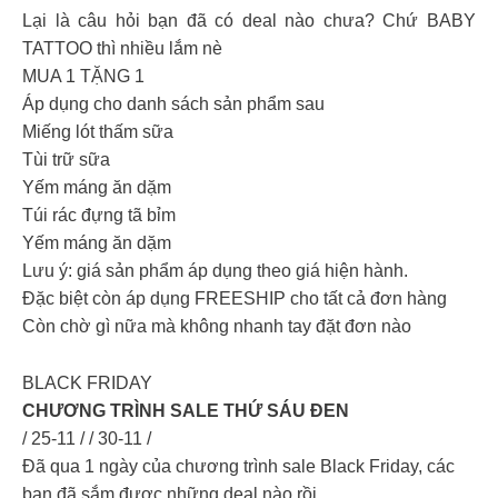
Lại là câu hỏi bạn đã có deal nào chưa? Chứ BABY
TATTOO thì nhiều lắm nè
MUA 1 TẶNG 1
Áp dụng cho danh sách sản phẩm sau
Miếng lót thấm sữa
Tùi trữ sữa
Yếm máng ăn dặm
Túi rác đựng tã bỉm
Yếm máng ăn dặm
Lưu ý: giá sản phẩm áp dụng theo giá hiện hành.
Đặc biệt còn áp dụng FREESHIP cho tất cả đơn hàng
Còn chờ gì nữa mà không nhanh tay đặt đơn nào
BLACK FRIDAY
CHƯƠNG TRÌNH SALE THỨ SÁU ĐEN
/ 25-11 / / 30-11 /
Đã qua 1 ngày của chương trình sale Black Friday, các
bạn đã sắm được những deal nào rồi