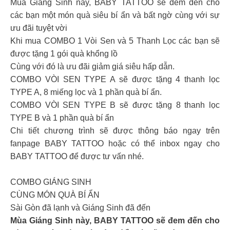
Mùa Giáng Sinh này, BABY TATTOO sẽ đem đến cho
các bạn một món quà siêu bí ẩn và bất ngờ cùng với sự
ưu đãi tuyệt vời
Khi mua COMBO 1 Vòi Sen và 5 Thanh Lọc các bạn sẽ
được tặng 1 gói quà khổng lồ
Cùng với đó là ưu đãi giảm giá siêu hấp dẫn.
COMBO VÒI SEN TYPE A sẽ được tặng 4 thanh lọc
TYPE A, 8 miếng lọc và 1 phần quà bí ẩn.
COMBO VÒI SEN TYPE B sẽ được tặng 8 thanh lọc
TYPE B và 1 phần quà bí ẩn
Chi tiết chương trình sẽ được thông báo ngay trên
fanpage BABY TATTOO hoặc có thể inbox ngay cho
BABY TATTOO để được tư vấn nhé.
COMBO GIÁNG SINH
CÙNG MÓN QUÀ BÍ ẨN
Sài Gòn đã lạnh và Giáng Sinh đã đến
Mùa Giáng Sinh này, BABY TATTOO sẽ đem đến cho