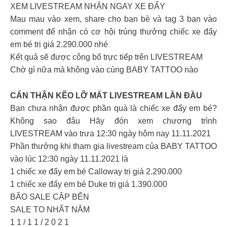
XEM LIVESTREAM NHẬN NGAY XE ĐẨY
Mau mau vào xem, share cho bạn bè và tag 3 bạn vào
comment để nhận có cơ hội trúng thưởng chiếc xe đẩy
em bé trị giá 2.290.000 nhé
Kết quả sẽ được công bố trực tiếp trên LIVESTREAM
Chờ gì nữa mà không vào cùng BABY TATTOO nào
CẨN THẬN KẼO LỠ MẤT
LIVESTREAM LẦN ĐẦU
Bạn chưa nhận được phần quà là chiếc xe đẩy em bé?
Không sao đâu Hãy đón xem chương trình
LIVESTREAM vào trưa 12:30 ngày hôm nay 11.11.2021
Phần thưởng khi tham gia livestream của BABY TATTOO
vào lúc 12:30 ngày 11.11.2021 là
1 chiếc xe đẩy em bé Calloway trị giá 2.290.000
1 chiếc xe đẩy em bé Duke trị giá 1.390.000
BÃO SALE CẬP BẾN
SALE TO NHẤT NĂM
1 1 / 1 1 / 2 0 2 1