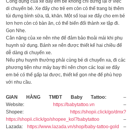
Công dụng của xe đẩy em bé không chỉ dừng lại ở việc
di chuyển bé. Xe đẩy cho trẻ em còn có thể trang bị thêm
túi đựng bình sữa, tã, khăn. Một số loại xe đẩy cho em bé
lơn hơn còn có bàn ăn, có thể biến đổi thành xe tập đi.
Gọn Nhẹ.
Cân nặng của xe nên nhẹ để đảm bảo thoải mái khi phụ
huynh sử dụng. Bánh xe nên được thiết kế hai chiều để
dễ dàng di chuyển xe.
Nếu phụ huynh thường phải cùng bé di chuyển xa, đi các
phương tiện như máy bay thì nên chọn các loại xe đẩy
em bé có thể gấp lại được, thiết kế gọn nhẹ để phù hợp
với nhu cầu.
GIAN HÀNG TMĐT Baby Tattoo:
–
Website:
https://babytattoo.vn
–
Shopee:
https://shopii.click/go/dmx?
https://shopii.click/go/shopee_kol?babytattoo
–
Lazada:
https://www.lazada.vn/shop/baby-tattoo-gold
–