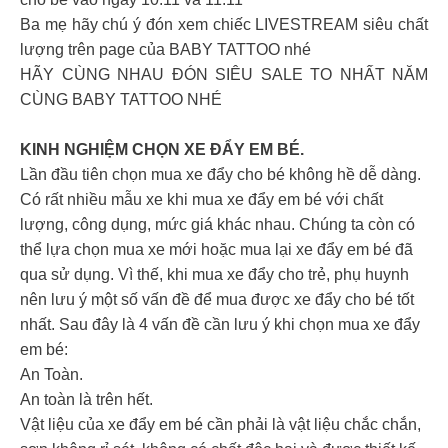
Ba mẹ hãy chú ý đón xem chiếc LIVESTREAM siêu chất
lượng trên page của BABY TATTOO nhé
HÃY CÙNG NHAU ĐÓN SIÊU SALE TO NHẤT NĂM
CÙNG BABY TATTOO NHÉ
KINH NGHIỆM CHỌN XE ĐẨY EM BÉ.
Lần đầu tiên chọn mua xe đẩy cho bé không hề dễ dàng.
Có rất nhiều mẫu xe khi mua xe đẩy em bé với chất
lượng, công dụng, mức giá khác nhau. Chúng ta còn có
thể lựa chọn mua xe mới hoặc mua lại xe đẩy em bé đã
qua sử dụng. Vì thế, khi mua xe đẩy cho trẻ, phụ huynh
nên lưu ý một số vấn đề để mua được xe đẩy cho bé tốt
nhất. Sau đây là 4 vấn đề cần lưu ý khi chọn mua xe đẩy
em bé:
An Toàn.
An toàn là trên hết.
Vật liệu của xe đẩy em bé cần phải là vật liệu chắc chắn,