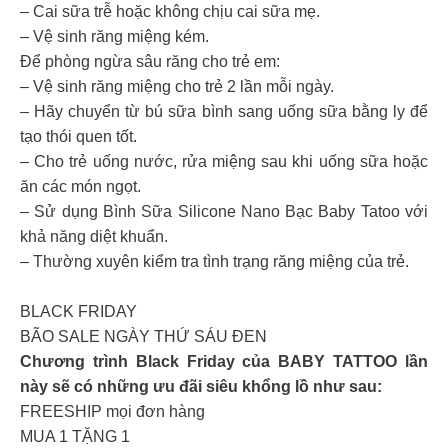
– Cai sữa trễ hoặc không chịu cai sữa mẹ.
– Vệ sinh răng miệng kém.
Để phòng ngừa sâu răng cho trẻ em:
– Vệ sinh răng miệng cho trẻ 2 lần mỗi ngày.
– Hãy chuyển từ bú sữa bình sang uống sữa bằng ly để
tạo thói quen tốt.
– Cho trẻ uống nước, rửa miệng sau khi uống sữa hoặc
ăn các món ngọt.
– Sử dụng Bình Sữa Silicone Nano Bạc Baby Tatoo với
khả năng diệt khuẩn.
– Thường xuyên kiểm tra tình trạng răng miệng của trẻ.
BLACK FRIDAY
BÃO SALE NGÀY THỨ SÁU ĐEN
Chương trình Black Friday của BABY TATTOO lần
này sẽ có những ưu đãi siêu khổng lồ như sau:
FREESHIP mọi đơn hàng
MUA 1 TẶNG 1