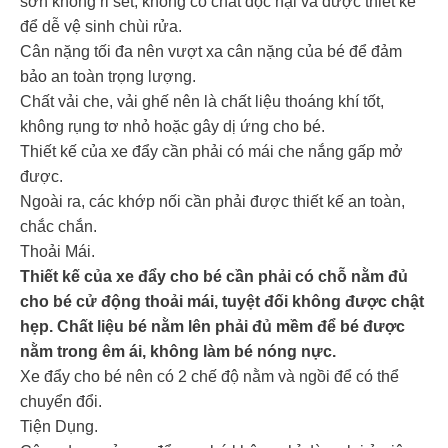
sơn không rỉ sét, không có chất độc hại và được thiết kế
để dễ vệ sinh chùi rửa.
Cân nặng tối đa nên vượt xa cân nặng của bé để đảm
bảo an toàn trọng lượng.
Chất vải che, vải ghế nên là chất liệu thoáng khí tốt,
không rụng tơ nhỏ hoặc gây dị ứng cho bé.
Thiết kế của xe đẩy cần phải có mái che nắng gấp mở
được.
Ngoài ra, các khớp nối cần phải được thiết kế an toàn,
chắc chắn.
Thoải Mái.
Thiết kế của xe đẩy cho bé cần phải có chỗ nằm đủ
cho bé cử động thoải mái, tuyệt đối không được chật
hẹp. Chất liệu bé nằm lên phải đủ mềm để bé được
nằm trong êm ái, không làm bé nóng nực.
Xe đẩy cho bé nên có 2 chế độ nằm và ngồi để có thể
chuyển đổi.
Tiện Dụng.