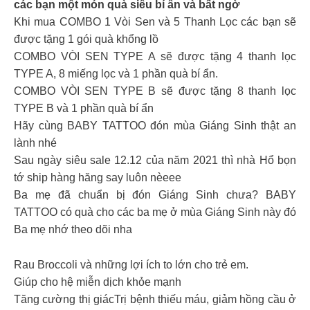
các bạn một món quà siêu bí ẩn và bất ngờ
Khi mua COMBO 1 Vòi Sen và 5 Thanh Lọc các bạn sẽ
được tặng 1 gói quà khổng lồ
COMBO VÒI SEN TYPE A sẽ được tặng 4 thanh lọc
TYPE A, 8 miếng lọc và 1 phần quà bí ẩn.
COMBO VÒI SEN TYPE B sẽ được tặng 8 thanh lọc
TYPE B và 1 phần quà bí ẩn
Hãy cùng BABY TATTOO đón mùa Giáng Sinh thật an
lành nhé
Sau ngày siêu sale 12.12 của năm 2021 thì nhà Hổ bọn
tớ ship hàng hăng say luôn nèeee
Ba mẹ đã chuẩn bị đón Giáng Sinh chưa? BABY
TATTOO có quà cho các ba mẹ ở mùa Giáng Sinh này đó
Ba mẹ nhớ theo dõi nha
Rau Broccoli và những lợi ích to lớn cho trẻ em.
Giúp cho hệ miễn dịch khỏe mạnh
Tăng cường thị giácTrị bệnh thiếu máu, giảm hồng cầu ở