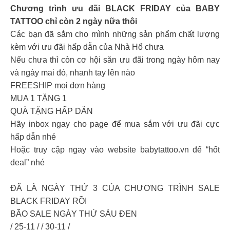
Chương trình ưu đãi BLACK FRIDAY của BABY
TATTOO chỉ còn 2 ngày nữa thôi
Các bạn đã sắm cho mình những sản phẩm chất lượng
kèm với ưu đãi hấp dẫn của Nhà Hổ chưa
Nếu chưa thì còn cơ hội săn ưu đãi trong ngày hôm nay
và ngày mai đó, nhanh tay lên nào
FREESHIP mọi đơn hàng
MUA 1 TẶNG 1
QUÀ TẶNG HẤP DẪN
Hãy inbox ngay cho page để mua sắm với ưu đãi cực
hấp dẫn nhé
Hoặc truy cập ngay vào website babytattoo.vn để “hốt
deal” nhé
ĐÃ LÀ NGÀY THỨ 3 CỦA CHƯƠNG TRÌNH SALE
BLACK FRIDAY RỒI
BÃO SALE NGÀY THỨ SÁU ĐEN
/ 25-11 / / 30-11 /