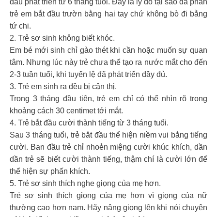
đầu phát triển từ 6 tháng tuổi. Đây là lý do tại sao đa phần
trẻ em bắt đầu trườn bằng hai tay chứ không bò đi bằng
tứ chi.
2. Trẻ sơ sinh không biết khóc.
Em bé mới sinh chỉ gào thét khi cần hoặc muốn sự quan
tâm. Nhưng lúc này trẻ chưa thể tạo ra nước mắt cho đến
2-3 tuần tuổi, khi tuyến lệ đã phát triển đầy đủ.
3. Trẻ em sinh ra đều bị cận thị.
Trong 3 tháng đầu tiên, trẻ em chỉ có thể nhìn rõ trong
khoảng cách 30 centimet tới mắt.
4. Trẻ bắt đầu cười thành tiếng từ 3 tháng tuổi.
Sau 3 tháng tuổi, trẻ bắt đầu thể hiện niềm vui bằng tiếng
cười. Ban đầu trẻ chỉ nhoẻn miệng cười khúc khích, dần
dần trẻ sẽ biết cười thành tiếng, thậm chí là cười lớn để
thể hiện sự phấn khích.
5. Trẻ sơ sinh thích nghe giọng của mẹ hơn.
Trẻ sơ sinh thích giọng của mẹ hơn vì giọng của nữ
thường cao hơn nam. Hãy nâng giọng lên khi nói chuyện