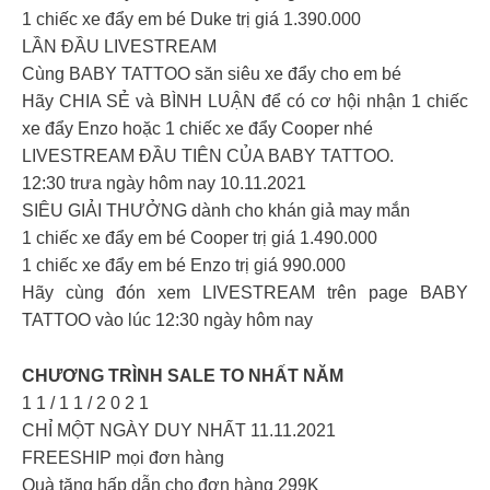
1 chiếc xe đẩy em bé Duke trị giá 1.390.000
LẦN ĐẦU LIVESTREAM
Cùng BABY TATTOO săn siêu xe đẩy cho em bé
Hãy CHIA SẺ và BÌNH LUẬN để có cơ hội nhận 1 chiếc
xe đẩy Enzo hoặc 1 chiếc xe đẩy Cooper nhé
LIVESTREAM ĐẦU TIÊN CỦA BABY TATTOO.
12:30 trưa ngày hôm nay 10.11.2021
SIÊU GIẢI THƯỞNG dành cho khán giả may mắn
1 chiếc xe đẩy em bé Cooper trị giá 1.490.000
1 chiếc xe đẩy em bé Enzo trị giá 990.000
Hãy cùng đón xem LIVESTREAM trên page BABY
TATTOO vào lúc 12:30 ngày hôm nay
CHƯƠNG TRÌNH SALE TO NHẤT NĂM
1 1 / 1 1 / 2 0 2 1
CHỈ MỘT NGÀY DUY NHẤT 11.11.2021
FREESHIP mọi đơn hàng
Quà tặng hấp dẫn cho đơn hàng 299K