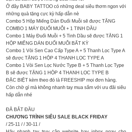
Ở đây BABY TATTOO có những deal siêu thơm ngon với
những quà tặng cực kỳ hấp dẫn nè
Combo 5 Hộp Miếng Dán Đuổi Muỗi sẽ được TẶNG
COMBO 1 MÁY ĐUỔI MUỖI + 1 TINH DẦU
Combo 1 Máy Đuổi Muỗi + 5 Tinh Dầu sẽ được TẶNG 1
HỘP MIẾNG DÁN ĐUỔI MUỖI BẤT KỲ
Combo 1 Vòi Sen Cao Cấp Type A + 5 Thanh Lọc Type A
sẽ được TẶNG 1 HỘP 4 THANH LỌC TYPE A
Combo 1 Vòi Sen Lọc Nước Type B + 5 Thanh Lọc Type
B sẽ được TẶNG 1 HỘP 4 THANH LỌC TYPE B
ĐẶC BIỆT kèm theo đó là FREESHIP mọi đơn hàng.
Còn chờ gì mà không nhanh tay mua sắm với ưu đãi siêu
hấp dẫn nhé
ĐÃ BẮT ĐẦU
CHƯƠNG TRÌNH SIÊU SALE BLACK FRIDAY
/ 25-11 / / 30-11 /
Hãy nhanh tay truy cập website hay inbox ngay cho