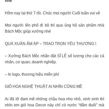
nhé
Hôm nay lại thứ 7 rồi. Chúc mọi người Cuối tuần vui vẻ
Mọi người lên phố đi bộ thì qua ủng hộ sản phẩm nhà
Bách Mộc giúp xưởng nhé
QUÀ XUÂN ẤM ÁP – TRAO TRỌN YÊU THƯƠNG !
– Xưởng Bách Mộc nhận đặt SỈ LẺ số lượng cho các cá
nhân, cơ quan, doanh nghiệp.
– In logo, thương hiệu miễn phí
GIỎ HOA NGHỆ THUẬT AI NHÌN CŨNG MÊ
Ai đã lỡ đam mê những chậu hoa nho nhỏ, xinh xinh thì
nhìn em giỏ hoa Decor này chỉ có nước “đắm đuối” mà