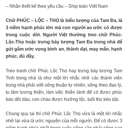
– Nhận thiết kế theo yêu cầu – Ship toàn Việt Nam
Chữ PHÚC – LỘC – THỌ là biểu tượng của Tam Đa, là
3 niềm hạnh phúc lớn mà con người ao ước có được
trong cuộc đời. Người Việt thường treo chữ Phúc-
Lộc-Thọ hoặc trưng bày tượng Tam Đa trong nhà để
gửi gắm ước vọng bình an, thành đạt, may mắn, hạnh
phúc, đủ đầy.
Treo tranh chữ Phúc Lộc Thọ hay trưng bày tượng Tam
Tinh trong nhà là như một lời nhắc nhở các thành viên
trong nhà phải viết sống thuận tự nhiên, sống theo đạo lý,
tu tâm lương thiện, làm việc thiện lành để có được phúc
báo dồi dào, con cháu được hưởng lộc, tuổi thọ kéo dài.
Chung quy lại thì chữ Phúc Lộc Thọ vừa là một lời nhắc
nhở lại vừa là ước nguyện của mỗi người. Để có được 3
niềm hạnh phúc nhất trong cuộc sống cần phải sống sao