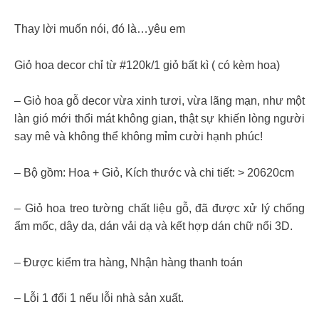
Thay lời muốn nói, đó là…yêu em
Giỏ hoa decor chỉ từ #120k/1 giỏ bất kì ( có kèm hoa)
– Giỏ hoa gỗ decor vừa xinh tươi, vừa lãng mạn, như một
làn gió mới thổi mát không gian, thật sự khiến lòng người
say mê và không thể không mỉm cười hạnh phúc!
– Bộ gồm: Hoa + Giỏ, Kích thước và chi tiết: > 20620cm
– Giỏ hoa treo tường chất liệu gỗ, đã được xử lý chống
ẩm mốc, dây da, dán vải dạ và kết hợp dán chữ nổi 3D.
– Được kiểm tra hàng, Nhận hàng thanh toán
– Lỗi 1 đổi 1 nếu lỗi nhà sản xuất.