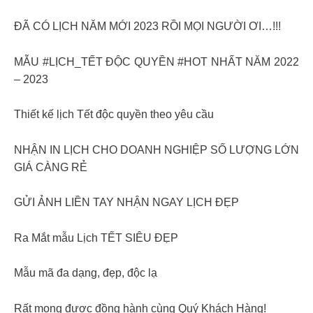
ĐÃ CÓ LỊCH NĂM MỚI 2023 RỒI MỌI NGƯỜI ƠI…!!!
MẪU #LỊCH_TẾT ĐỘC QUYỀN #HOT NHẤT NĂM 2022
– 2023
Thiết kế lịch Tết độc quyền theo yêu cầu
NHẬN IN LỊCH CHO DOANH NGHIỆP SỐ LƯỢNG LỚN
GIÁ CÀNG RẺ
GỬI ẢNH LIỀN TAY NHẬN NGAY LỊCH ĐẸP
Ra Mắt mẫu Lịch TẾT SIÊU ĐẸP
Mẫu mã đa dạng, đẹp, độc lạ
Rất mong được đồng hành cùng Quý Khách Hàng!