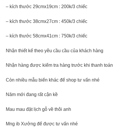
– kích thước 29сmх19сm : 200k/3 сһ𝗂ếс
– kích thước 38сmх27сm : 450k/3 сһ𝗂ếс
– kích thước 58сmх41сm : 750k/3 сһ𝗂ếс
Nhận thiết kế theo yêu cầu cầu của khách hàng
Nhận hàng được kiểm tra hàng trước khi thanh toán
Còn nhiều mẫu biển khác để shop tư vấn nhé
⁣Năm mới đang rất cận kề
Mau mau đặt lịch gỗ về thôi anh
Mng ib Xưởng để được tư vấn nhé