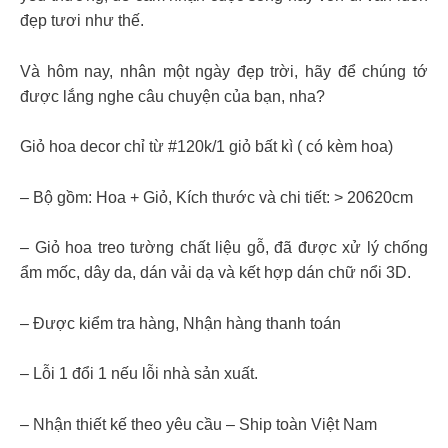
đẹp tươi như thế.
Và hôm nay, nhân một ngày đẹp trời, hãy để chúng tớ
được lắng nghe câu chuyện của bạn, nha?
Giỏ hoa decor chỉ từ #120k/1 giỏ bất kì ( có kèm hoa)
– Bộ gồm: Hoa + Giỏ, Kích thước và chi tiết: > 20620cm
– Giỏ hoa treo tường chất liệu gỗ, đã được xử lý chống
ẩm mốc, dây da, dán vải dạ và kết hợp dán chữ nổi 3D.
– Được kiểm tra hàng, Nhận hàng thanh toán
– Lỗi 1 đổi 1 nếu lỗi nhà sản xuất.
– Nhận thiết kế theo yêu cầu – Ship toàn Việt Nam