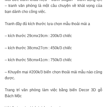
– tranh văn phòng là một câu chuyện về khát vọng của
bạn dành cho công việc.
Tranh đầy đủ kích thước lựa chọn mẫu thoải mái ạ
– kích thước 29сmх19сm : 200k/3 сһ𝗂ếс
– kích thước 38сmх27сm : 450k/3 сһ𝗂ếс
– kích thước 58сmх41сm : 750k/3 сһ𝗂ếс
– Khuyến mại #200k/3 biển chọn thoải mái mẫu nào cũng
được.
Trang trí văn phòng làm việc bằng biển Decor 3D gỗ
Bách Mộc