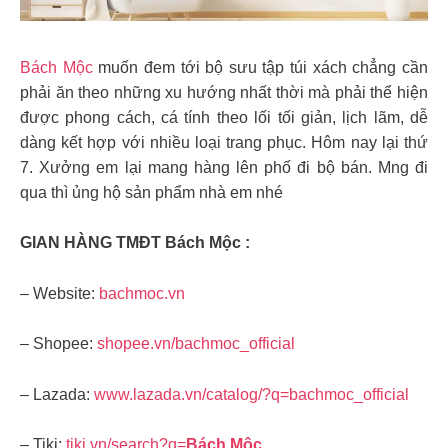
Bách Mộc
muốn đem tới bộ sưu tập túi xách chẳng cần
phải ăn theo những xu hướng nhất thời mà phải thể hiện
được phong cách, cá tính theo lối tối giản, lịch lãm, dễ
dàng kết hợp với nhiều loại trang phục. Hôm nay lại thứ
7. Xưởng em lại mang hàng lên phố đi bộ bán. Mng đi
qua thì ủng hộ sản phẩm nhà em nhé
GIAN HÀNG TMĐT Bách Mộc :
– Website:
bachmoc.vn
– Shopee:
shopee.vn/bachmoc_official
– Lazada:
www.lazada.vn/catalog/?q=bachmoc_official
– Tiki:
tiki.vn/search?q=
Bách Mộc