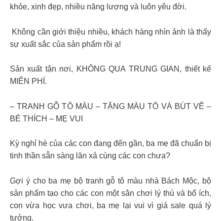
khỏe, xinh đẹp, nhiều năng lượng và luôn yêu đời.
⁣ Không cần giới thiệu nhiều, khách hàng nhìn ảnh là thấy
sự xuất sắc của sản phẩm rồi ạ!
Sản xuất tận nơi, KHÔNG QUA TRUNG GIAN, thiết kế
MIẾN PHÍ.
– TRANH GỖ TÔ MÀU – TẶNG MÀU TÔ VÀ BÚT VẼ –
BÉ THÍCH – MẸ VUI
Kỳ nghỉ hè của các con đang đến gần, ba mẹ đã chuẩn bị
tinh thần sẵn sàng lăn xả cùng các con chưa?
Gợi ý cho ba mẹ bộ tranh gỗ tô màu nhà Bách Mộc, bộ
sản phẩm tạo cho các con một sân chơi lý thú và bổ ích,
con vừa học vưa chơi, ba mẹ lại vui vì giá sale quá lý
tưởng.