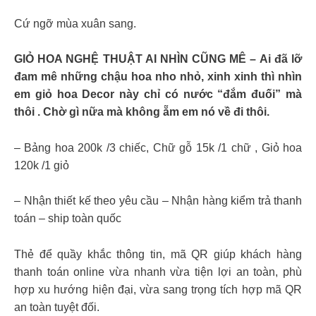
Cứ ngỡ mùa xuân sang.
GIỎ HOA NGHỆ THUẬT AI NHÌN CŨNG MÊ – Ai đã lỡ
đam mê những chậu hoa nho nhỏ, xinh xinh thì nhìn
em giỏ hoa Decor này chỉ có nước “đắm đuối” mà
thôi . Chờ gì nữa mà không ẵm em nó về đi thôi.
– Bảng hoa 200k /3 chiếc, Chữ gỗ 15k /1 chữ , Giỏ hoa
120k /1 giỏ
– Nhận thiết kế theo yêu cầu – Nhận hàng kiểm trả thanh
toán – ship toàn quốc
Thẻ để quầy khắc thông tin, mã QR giúp khách hàng
thanh toán online vừa nhanh vừa tiện lợi an toàn, phù
hợp xu hướng hiện đại, vừa sang trọng tích hợp mã QR
an toàn tuyệt đối.