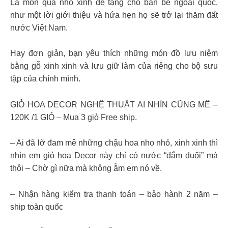
Là món quà nhỏ xinh để tặng cho bạn bè ngoại quốc,
như một lời giới thiệu và hứa hẹn họ sẽ trở lại thăm đất
nước Việt Nam.
Hay đơn giản, bạn yêu thích những món đồ lưu niệm
bằng gỗ xinh xinh và lưu giữ làm của riêng cho bộ sưu
tập của chính mình.
GIỎ HOA DECOR NGHỆ THUẬT AI NHÌN CŨNG MÊ –
120K /1 GIỎ – Mua 3 giỏ Free ship.
– Ai đã lỡ đam mê những chậu hoa nho nhỏ, xinh xinh thì
nhìn em giỏ hoa Decor này chỉ có nước “đắm đuối” mà
thôi – Chờ gì nữa mà không ẵm em nó về.
– Nhận hàng kiểm tra thanh toán – bảo hành 2 năm –
ship toàn quốc