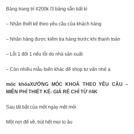
Bảng trang trí #200k /3 bảng sẵn bất kì
– Nhận thiết kế theo yêu cầu của khách hàng
– Nhận hàng được kiểm tra hàng trước khi thanh toán
– Lỗi 1 đổi 1 nếu lỗi do nhà sản xuất
– Còn nhiều mẫu biển khác để shop tư vấn nhé ạ
móc khóaXƯỞNG MÓC KHOÁ THEO YÊU CẦU –
MIỄN PHÍ THIẾT KẾ- GIÁ RẺ CHỈ TỪ #4K
Sau tất bật của một ngày mệt mỏi
Một nơi để về, trút hết mọi lo âu