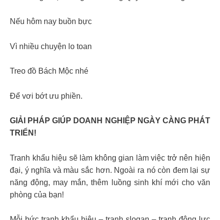
⁣Nếu hôm nay buồn bực
Vì nhiều chuyện lo toan
Treo đồ Bách Mộc nhé
Để vơi bớt ưu phiền.
GIẢI PHÁP GIÚP DOANH NGHIỆP NGÀY CÀNG PHÁT
TRIỂN!
Tranh khẩu hiệu sẽ làm không gian làm việc trở nên hiện
đại, ý nghĩa và màu sắc hơn. Ngoài ra nó còn đem lại sự
năng động, may mắn, thêm luồng sinh khí mới cho văn
phòng của bạn!
Mỗi bức tranh khẩu hiệu – tranh slogan – tranh động lực