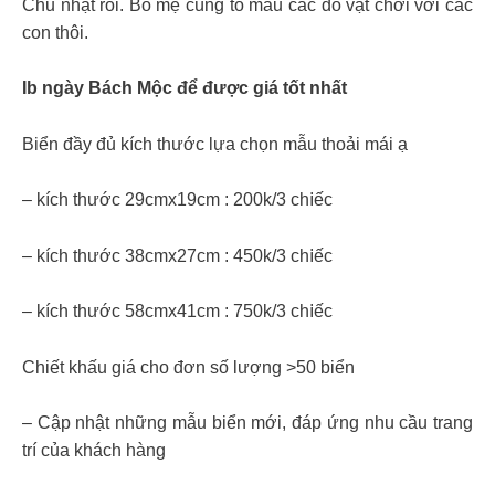
Chủ nhật rồi. Bố mẹ cùng tô màu các đồ vật chơi với các
con thôi.
Ib ngày Bách Mộc để được giá tốt nhất
Biển đầy đủ kích thước lựa chọn mẫu thoải mái ạ
– kích thước 29сmх19сm : 200k/3 сһ𝗂ếс
– kích thước 38сmх27сm : 450k/3 сһ𝗂ếс
– kích thước 58сmх41сm : 750k/3 сһ𝗂ếс
Chiết khấu giá cho đơn số lượng >50 biển
– Cập nhật những mẫu biển mới, đáp ứng nhu cầu trang
trí của khách hàng