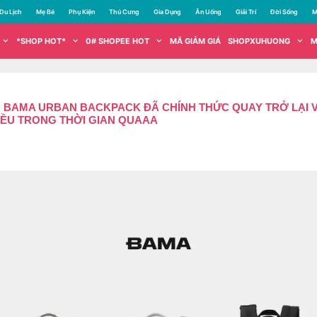
Du Lịch
Mẹ Bé
Phụ Kiện
Thú Cưng
Gia Dụng
Ăn Uống
Giải Trí
Đời Sống
M
*SHOP HOT*
0# SHOPEE HOT
MÃ GIẢM GIÁ
SHOPXUHUONG
M
̂̉M BAMA URBAN BACKPACK ĐÃ CHÍNH THỨC QUAY TRỞ LẠI VÀ 
HIỀU TRONG THỜI GIAN QUAAA