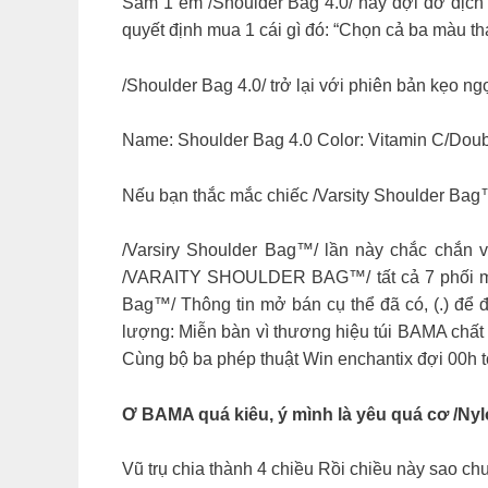
Sắm 1 em /Shoulder Bag 4.0/ này đợi đỡ dịch rô
quyết định mua 1 cái gì đó: “Chọn cả ba màu th
/Shoulder Bag 4.0/ trở lại với phiên bản kẹo ngo
Name: Shoulder Bag 4.0 Color: Vitamin C/Double Mi
Nếu bạn thắc mắc chiếc /Varsity Shoulder Bag™/ 
/Varsiry Shoulder Bag™/ lần này chắc chắn vẫn
/VARAITY SHOULDER BAG™/ tất cả 7 phối màu với
Bag™/ Thông tin mở bán cụ thể đã có, (.) để
lượng: Miễn bàn vì thương hiệu túi BAMA chất 
Cùng bộ ba phép thuật Win enchantix đợi 00h
Ơ BAMA quá kiêu, ý mình là yêu quá cơ /N
Vũ trụ chia thành 4 chiều Rồi chiều này sao chưa