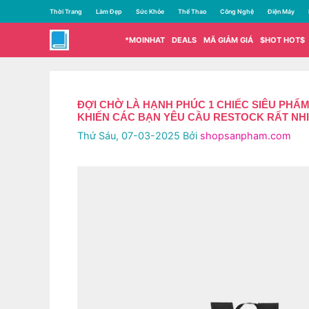
Chuyển
Thời Trang
Làm Đẹp
Sức Khỏe
Thể Thao
Công Nghệ
Điện Máy
đến
nội
*MOINHAT
DEALS
MÃ GIẢM GIÁ
$HOT HOT$
dung
ĐỢI CHỜ LÀ HẠNH PHÚC 1 CHIẾC SIÊU PHA
KHIẾN CÁC BẠN YÊU CẦU RESTOCK RẤT N
Thứ Sáu, 07-03-2025
Bởi
shopsanpham.com