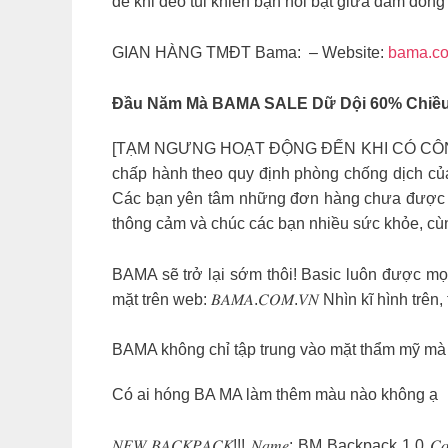
để khi đeo túi khiến bạn nổi bật giữa đám đông
GIAN HÀNG TMĐT Bama: – Website:
bama.c
Đầu Năm Mà BAMA SALE Dữ Dội 60% Chiều Ca
[TẠM NGƯNG HOẠT ĐỘNG ĐẾN KHI CÓ CÔNG VĂ
chấp hành theo quy định phòng chống dịch của
Các bạn yên tâm những đơn hàng chưa được va
thông cảm và chúc các bạn nhiều sức khỏe, c
BAMA sẽ trở lại sớm thôi! Basic luôn được mọi
mặt trên web: 𝐵𝐴𝑀𝐴.𝐶𝑂𝑀.𝑉𝑁 Nhìn kĩ hình tr
BAMA không chỉ tập trung vào mặt thẩm mỹ mà co
Có ai hóng BA MA làm thêm màu nào không ạ
𝑁𝐸𝑊 𝐵𝐴𝐶𝐾𝑃𝐴𝐶𝐾!!! 𝑁𝑎𝑚𝑒: BM Backpack 1.0 