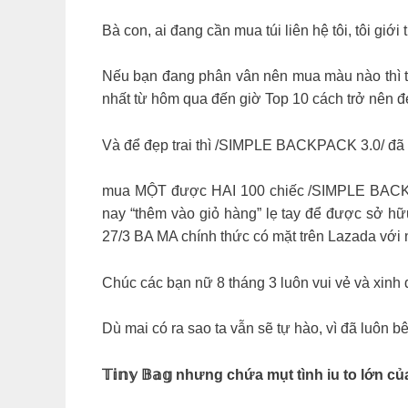
Bà con, ai đang cần mua túi liên hệ tôi, tôi gi
Nếu bạn đang phân vân nên mua màu nào thì
nhất từ hôm qua đến giờ Top 10 cách trở n
Và để đẹp trai thì /SIMPLE BACKPACK 3.0/ đã mo
mua MỘT được HAI 100 chiếc /SIMPLE BACKPACK 
nay “thêm vào giỏ hàng” lẹ tay để được sở hư
27/3 BA MA chính thức có mặt trên Lazada vơ
Chúc các bạn nữ 8 tháng 3 luôn vui vẻ và xinh 
Dù mai có ra sao ta vẫn sẽ tự hào, vì đã lu
𝕋𝕚𝕟𝕪 𝔹𝕒𝕘 nhưng chứa mụt tình iu to lơ