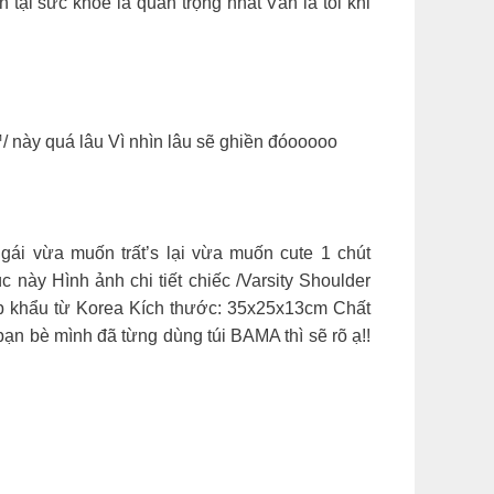
̣i sức khỏe là quan trọng nhất Vẫn là tôi khi
 quá lâu Vì nhìn lâu sẽ ghiền đóooooo
́i vừa muốn trất’s lại vừa muốn cute 1 chút
c này Hình ảnh chi tiết chiếc /Varsity Shoulder
̣̂p khẩu từ Korea Kích thước: 35x25x13cm Chất
 bạn bè mình đã từng dùng túi BAMA thì sẽ rõ ạ!!