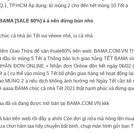
 Q.1, TP.HCM Áp dụng: từ mùng 2 cho đến hết mùng 10 Tết ạ
BAMA [SALE 60%] á á nên đừng bùn nho
c cả nhà ăn Tết vui vẻeee nhé, iu cả nhà
́n 12h Đêm Giao Thừa để săn #sale60% trên web: BAMA.COM.
từ mùng 5 Tết ạ Thông báo lịch giao hàng TẾT BAMA xin cập nha
ẬN ĐƠN ONLINE + Nhận đơn Online đến hết ngày 06/02 ( th
ết ạ ( cụ thể vào mùng 5 Tết bộ phận giao hàng sẽ hoạt độ
ào MÙNG 2 ạ nếu dịch không ảnh hưởng nè Ngày Tết cận kề r
xì nhé ạaaa BAMA chúc cả nhà Tết 2021 thật hạnh phúc và đừng q
 quaaa đã và đang được mở bán tại BAMA.COM.VN kkk
 đã bán trên web rồi đây ạ ahihi Còn đợi gì nữa mà hỏng lên
 chơi hăm taa hấy chuyện bất bình, chụp màn hình gửi bạn Th