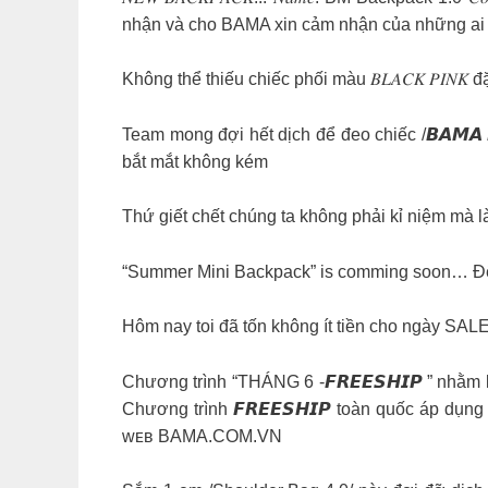
nhận và cho BAMA xin cảm nhận của những a
Không thể thiếu chiếc phối màu 𝐵𝐿𝐴𝐶𝐾 𝑃𝐼𝑁
Team mong đợi hết dịch để đeo chiếc /𝘽𝘼𝙈𝘼 
bắt mắt không kém
Thứ giết chết chúng ta không phải kỉ niệm ma
“Summer Mini Backpack” is comming soon… Để lại 1 c
Hôm nay toi đã tốn không ít tiền cho ngày SALE 
Chương trình “THÁNG 6 -𝙁𝙍𝙀𝙀𝙎𝙃𝙄𝙋 ” nhằm k
Chương trình 𝙁𝙍𝙀𝙀𝙎𝙃𝙄𝙋 toàn quốc áp dụn
ᴡᴇʙ BAMA.COM.VN