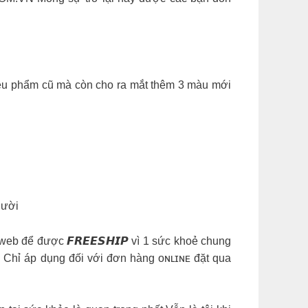
siêu phẩm cũ mà còn cho ra mắt thêm 3 màu mới
̛ời
b để được 𝙁𝙍𝙀𝙀𝙎𝙃𝙄𝙋 vì 1 sức khoẻ chung
 Chỉ áp dụng đối với đơn hàng ᴏɴʟɪɴᴇ đặt qua