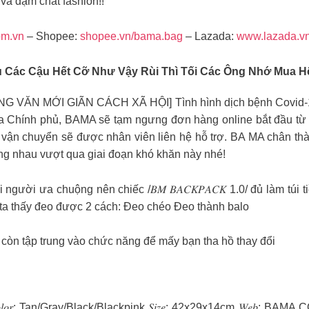
 và đậm chất fashion!!
om.vn
– Shopee:
shopee.vn/bama.bag
– Lazada:
www.lazada.v
́c Cậu Hết Cỡ Như Vậy Rùi Thì Tối Các Ông Nhớ Mua H
N MỚI GIÃN CÁCH XÃ HỘI] Tình hình dịch bệnh Covid-19 h
 Chính phủ, BAMA sẽ tạm ngưng đơn hàng online bắt đầu từ h
̣̂n chuyển sẽ được nhân viên liên hệ hỗ trợ. BA MA chân tha
ùng nhau vượt qua giai đoạn khó khăn này nhé!
 người ưa chuộng nên chiếc /𝐵𝑀 𝐵𝐴𝐶𝐾𝑃𝐴𝐶𝐾 1.0/ đủ làm túi 
ên, ta thấy đeo được 2 cách: Đeo chéo Đeo thành balo
̀n tập trung vào chức năng để mấy bạn tha hồ thay đổi
𝐶𝑜𝑙𝑜𝑟: Tan/Gray/Black/Blackpink 𝑆𝑖𝑧𝑒: 42x29x14cm 𝑊𝑒𝑏: BAMA.C