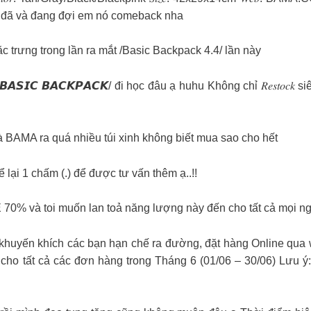
i đã và đang đợi em nó comeback nha
 đặc trưng trong lần ra mắt /Basic Backpack 4.4/ lần này
𝘼𝙎𝙄𝘾 𝘽𝘼𝘾𝙆𝙋𝘼𝘾𝙆/ đi học đâu ạ huhu Không chỉ 𝑅𝑒𝑠𝑡𝑜𝑐𝑘 
̀ là BAMA ra quá nhiều túi xinh không biết mua sao cho hết
hấm (.) để được tư vấn thêm ạ..!!
70% và toi muốn lan toả năng lượng này đến cho tất cả mọi ngu
huyến khích các bạn hạn chế ra đường, đặt hàng Online qua we
g cho tất cả các đơn hàng trong Tháng 6 (01/06 – 30/06) Lưu ý: