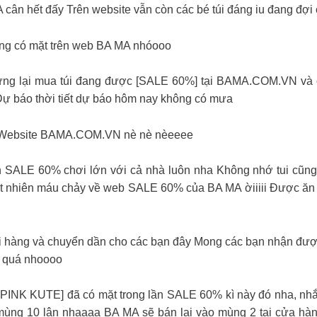
cân hết đấy Trên website vẫn còn các bé túi đáng iu đang đợ
ng có mặt trên web BA MA nhóooo
hải dừng lại mua túi đang được [SALE 60%] tại BAMA.COM.VN và 
̣ báo thời tiết dự báo hôm nay không có mưa
̂n Website BAMA.COM.VN nè nè nèeeee
̀n SALE 60% chơi lớn với cả nhà luôn nha Không nhớ tui cu
 nhiên máu chảy về web SALE 60% của BA MA ờiiiii Được ăn c
 hàng và chuyển dần cho các bạn đây Mong các bạn nhận đượ
́ng quá nhoooo
 đã có mặt trong lần SALE 60% kì này đó nha, nhắc nhẹ
t mùng 10 lận nhaaaa BA MA sẽ bán lại vào mùng 2 tại cửa ha