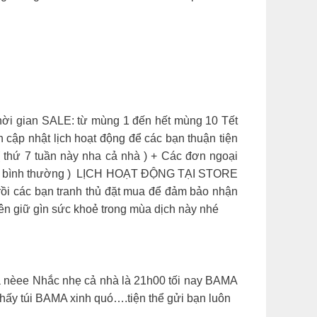
VN Thời gian SALE: từ mùng 1 đến hết mùng 10 Tết
̣̂t lịch hoạt động để các bạn thuận tiện
ứ 7 tuần này nha cả nhà ) + Các đơn ngoại
ng lại bình thường ) ︎ LỊCH HOẠT ĐỘNG TẠI STORE
ồi các bạn tranh thủ đặt mua để đảm bảo nhận
uên giữ gìn sức khoẻ trong mùa dịch này nhé
 mua nèee Nhắc nhẹ cả nhà là 21h00 tối nay BAMA
ấy túi BAMA xinh quó….tiện thể gửi bạn luôn