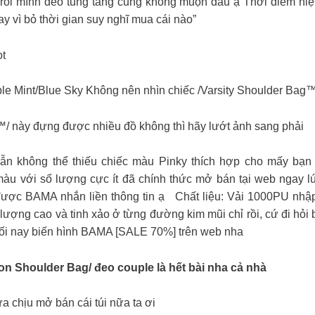
̀i mình đeo tung tăng cũng không muộn đâu ạ Thời điểm hiện ta
ay vì bỏ thời gian suy nghĩ mua cái nào”
̣t
nt/Blue Sky Không nên nhìn chiếc /Varsity Shoulder Bag™/ này
này đựng được nhiều đồ không thì hãy lướt ảnh sang phải
 không thể thiếu chiếc màu Pinky thích hợp cho mấy bạn ga
 số lượng cực ít đã chính thức mở bán tại web ngay lú
 được BAMA nhắn liền thông tin ạ Chất liệu: Vải 1000PU nha
lượng cao và tinh xảo ở từng đường kim mũi chỉ rồi, cứ đi hỏi
 tối nay biến hình BAMA [SALE 70%] trên web nha
ylon Shoulder Bag/ đeo couple là hết bài nha cả nhà
 chịu mở bán cái túi nữa ta ơi