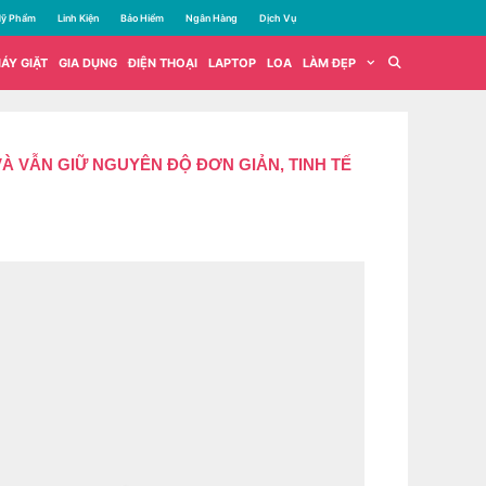
ỹ Phẩm
Linh Kiện
Bảo Hiểm
Ngân Hàng
Dịch Vụ
ÁY GIẶT
GIA DỤNG
ĐIỆN THOẠI
LAPTOP
LOA
LÀM ĐẸP
VẪN GIỮ NGUYÊN ĐỘ ĐƠN GIẢN, TINH TẾ