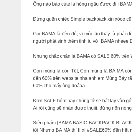
Ông nào bảo cute là hỏng ngầu được điii BAMA 
Đừng quên chiếc Simple backpack xịn xòoo cũ
Gọi BAMA là đèn đỏ, vì mỗi lần thấy là p
người phát sinh thêm tình iu với BAMA nheee Dư
Nhưng chắc chắn là BAMA có SALE 60% tre
Còn mùng là còn Tết, Còn mùng là BA MA co
đến 60% trên website nha anh em Mùng Bảy tất
60% cho mấy ông đoáaa
Đơn SALE hôm nay chúng tớ sẽ bắt tay vào gói
Ai rồi cũng sẽ nhận được thuiii, đừng nôn no
Siêu phẩm [BAMA BASIC BACKPACK BLACKPINK KUTE]
tối Nhưng BA MA thì lì xì #SALE60% đến hế