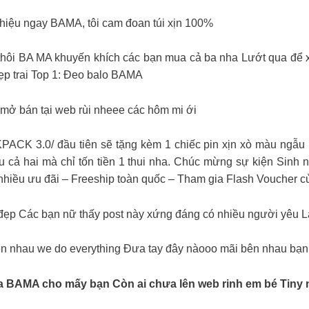
ới thiệu ngay BAMA, tôi cam đoan túi xịn 100%
 thôi BA MA khuyến khích các bạn mua cả ba nha Lướt qua đe
ên đẹp trai Top 1: Đeo balo BAMA
̛̉ bán tại web rùi nheee các hôm mi ới
3.0/ đầu tiên sẽ tặng kèm 1 chiếc pin xịn xò màu ngẫu 
̃u cả hai mà chỉ tốn tiền 1 thui nha. Chúc mừng sự kiện Sinh n
́i nhiều ưu đãi – Freeship toàn quốc – Tham gia Flash Voucher 
đẹp Các bạn nữ thấy post này xứng đáng có nhiều người yê
ôn bên nhau we do everything Đưa tay đây nàooo mãi bên nhau bạn
́n của BAMA cho mấy bạn Còn ai chưa lên web rinh em bé Tiny 