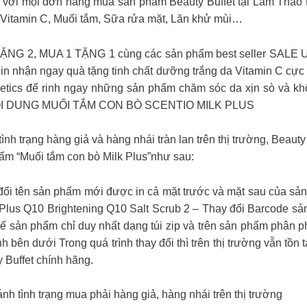
ới mọi đơn hàng mua sản phẩm Beauty Buffet tại Lam Thảo 
 Vitamin C, Muối tắm, Sữa rửa mặt, Lăn khử mùi…
 TẶNG 2, MUA 1 TẶNG 1 cùng các sản phẩm best seller SALE U
 in nhận ngay quà tặng tinh chất dưỡng trắng da Vitamin C cực
tics để rinh ngay những sản phẩm chăm sóc da xịn sò và khô
I DUNG MUỐI TẮM CON BÒ SCENTIO MILK PLUS
 trạng hàng giả và hàng nhái tràn lan trên thị trường, Beauty 
hẩm “Muối tắm con bò Milk Plus”như sau:
 đổi tên sản phẩm mới được in cả mặt trước và mặt sau của sả
k Plus Q10 Brightening Q10 Salt Scrub 2 – Thay đổi Barcode 
sản phẩm chỉ duy nhất dạng túi zip và trên sản phẩm phân phố
nh bên dưới Trong quá trình thay đổi thì trên thị trường vẫn t
 Buffet chính hãng.
nh tình trạng mua phải hàng giả, hàng nhái trên thị trường