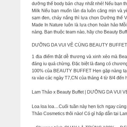
dưỡng thể body bán chạy nhất nhé! Nếu bạn th
Milk Nếu bạn muốn làn da luôn căng mịn và y
sạm đen, cháy nắng thì lựa chọn Dưỡng thể V
Made In Nature luôn là lựa chọn hoàn hảo Mỗi
nàng. Bạn thuộc team nào, hãy cho Beauty Buff
DƯỠNG DA VUI VẺ CÙNG BEAUTY BUFFET X LAM
1 địa điểm thật dễ thương và xinh xẻo mà Be
đáng iu quá chừng. Đặc biệt là đang có chươ
100% của BEAUTY BUFFET Hẹn gặp nàng tại La
ra vào các ngày T7,CN của tháng 4 từ 8/4 đến h
Lam Thảo x Beauty Buffet | DƯỠNG DA VUI
Loa loa loa…Cuối tuần này hẹn lịch ngay cùng 
Thảo Cosmetics thôi nào! Có gì hấp dẫn tại L