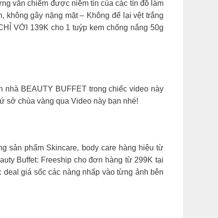
ưng vẫn chiếm được niềm tin của các tín đồ làm
, không gây nặng mặt – Không để lại vệt trắng
p CHỈ VỚI 139K cho 1 tuýp kem chống nắng 50g
cánh nhà BEAUTY BUFFET trong chiếc video này
ứ sở chùa vàng qua Video này bạn nhé!
g sản phẩm Skincare, body care hàng hiệu từ
auty Buffet: Freeship cho đơn hàng từ 299K tại
c deal giá sốc các nàng nhấp vào từng ảnh bên