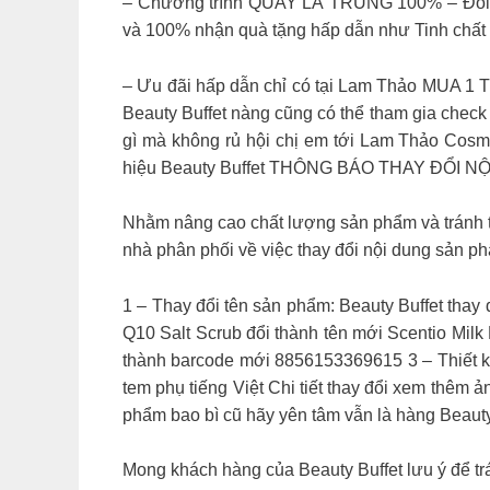
– Chương trình QUAY LÀ TRÚNG 100% – Đối v
và 100% nhận quà tặng hấp dẫn như Tinh chất
– Ưu đãi hấp dẫn chỉ có tại Lam Thảo MUA 1
Beauty Buffet nàng cũng có thể tham gia check
gì mà không rủ hội chị em tới Lam Thảo Cosme
hiệu Beauty Buffet
THÔNG BÁO THAY ĐỔI NỘ
Nhằm nâng cao chất lượng sản phẩm và tránh tình
nhà phân phối về việc thay đổi nội dung sản p
1 – Thay đổi tên sản phẩm: Beauty Buffet thay
Q10 Salt Scrub đổi thành tên mới Scentio Mil
thành barcode mới 8856153369615 3 – Thiết kế 
tem phụ tiếng Việt Chi tiết thay đổi xem thêm ả
phẩm bao bì cũ hãy yên tâm vẫn là hàng Beauty
Mong khách hàng của Beauty Buffet lưu ý để trá