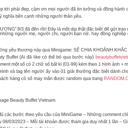
ẹp tới phái đẹp, cảm ơn mọi người đã tin tưởng và đồng hành c
 ý nghĩa bên cạnh những người thân yêu.
8/3 đã đến rồi! Đây là một dịp thật đặc biệt để gửi trao n
 những người mẹ, người chị, người bạn nữ, hay đồng nghiệp 
 sẻ những yêu thương này qua Minigame: SẺ CHIA KHOẢNH KH
ty Buffet (Ai đã like có thể bỏ qua bước này)
beautybuffetviet
ment một số có 2 chữ số bất kì (01-99) kèm theo 1 hình ảnh +
mình và tag tên người ấy vào 01 giải thưởng đặc biệt dành 
khách hàng có số may mắn được random qua trang
RANDOM.
page Beauty Buffet Vietnam.
ầy đủ các bước theo yêu cầu của MiniGame – Những comment chỉ
 08/03/2023 – Mỗi tài khoản được tham gia duy nhất 1 lần – Gi