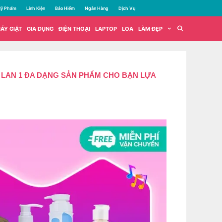
ỹ Phẩm
Linh Kiện
Bảo Hiểm
Ngân Hàng
Dịch Vụ
ÁY GIẶT
GIA DỤNG
ĐIỆN THOẠI
LAPTOP
LOA
LÀM ĐẸP
 LAN 1 ĐA DẠNG SẢN PHẨM CHO BẠN LỰA