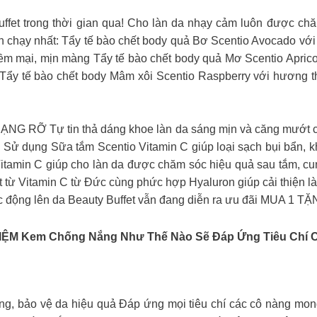
et trong thời gian qua! Cho làn da nhạy cảm luôn được chăm 
 chạy nhất: Tẩy tế bào chết body quả Bơ Scentio Avocado với 
 mại, mịn màng Tẩy tế bào chết body quả Mơ Scentio Apricot
n Tẩy tế bào chết body Mâm xôi Scentio Raspberry với hương t
Ỡ Tự tin thả dáng khoe làn da sáng mịn và căng mướt chỉ
 Sử dụng Sữa tắm Scentio Vitamin C giúp loại sạch bụi bẩn, kh
itamin C giúp cho làn da được chăm sóc hiệu quả sau tắm, cun
ất từ Vitamin C từ Đức cùng phức hợp Hyaluron giúp cải thiện
ác động lên da Beauty Buffet vẫn đang diễn ra ưu đãi MUA 1 T
ỆM Kem Chống Nắng Như Thế Nào Sẽ Đáp Ứng Tiêu Chí 
ng, bảo vệ da hiệu quả Đáp ứng mọi tiêu chí các cô nàng mon