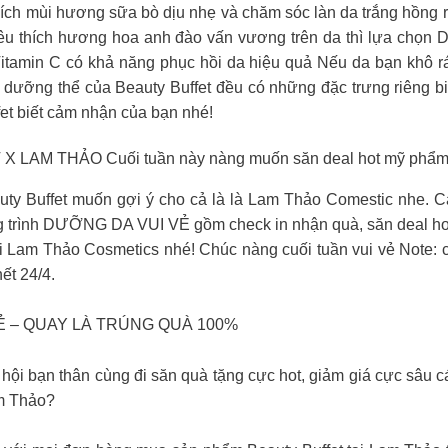
ích mùi hương sữa bò dịu nhẹ và chăm sóc làn da trắng hồng r
êu thích hương hoa anh đào vấn vương trên da thì lựa chọn
itamin C có khả năng phục hồi da hiệu quả Nếu da bạn khô 
 dưỡng thể của Beauty Buffet đều có những đặc trưng riêng bi
et biết cảm nhận của bạn nhé!
 THẢO Cuối tuần này nàng muốn săn deal hot mỹ phẩm Bea
auty Buffet muốn gợi ý cho cả là là Lam Thảo Comestic nhe. 
ng trình DƯỠNG DA VUI VẺ gồm check in nhận quà, săn deal ho
m Thảo Cosmetics nhé! Chúc nàng cuối tuần vui vẻ Note: c
ết 24/4.
 VẺ – QUAY LÀ TRÚNG QUÀ 100%
hội bạn thân cùng đi săn quà tặng cực hot, giảm giá cực sâu 
am Thảo?