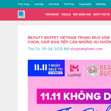
Chuyển
Thời Trang
Làm Đẹp
Sức Khỏe
Thể Thao
Công Nghệ
Điện Máy
đến
nội
*MOINHAT
DEALS
MÃ GIẢM GIÁ
$HOT HOT$
dung
BEAUTY BUFFET VIETNAM TRANG MUA SẮM 
CHỌN, GIÚP BẠN TIẾP CẬN NHỮNG XU HƯỚN
Thứ Tư, 30-04-2025
Bởi
shopsanpham.com