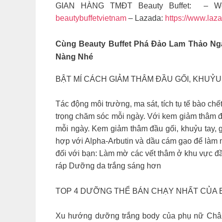
GIAN HÀNG TMĐT Beauty Buffet: – We
beautybuffetvietnam
– Lazada:
https://www.laz
Cùng Beauty Buffet Phá Đảo Lam Thảo Ng
Nàng Nhé
BẬT MÍ CÁCH GIẢM THÂM ĐẦU GỐI, KHUỶU
Tác động môi trường, ma sát, tích tụ tế bào ch
trọng chăm sóc mỗi ngày. Với kem giảm thâm đ
mỗi ngày. Kem giảm thâm đầu gối, khuỷu tay, 
hợp với Alpha-Arbutin và dầu cám gạo để làm m
đối với bạn: Làm mờ các vết thâm ở khu vực đ
ráp Dưỡng da trắng sáng hơn
TOP 4 DƯỠNG THỂ BÁN CHẠY NHẤT CỦA 
Xu hướng dưỡng trắng body của phụ nữ Châu Á