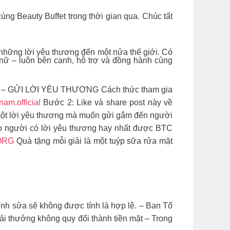
ùng Beauty Buffet trong thời gian qua. Chúc tất
hững lời yêu thương đến một nửa thế giới. Có
nữ – luôn bên cạnh, hỗ trợ và đồng hành cùng
ẮC – GỬI LỜI YÊU THƯƠNG Cách thức tham gia
nam.official
Bước 2: Like và share post này về
 một lời yêu thương mà muốn gửi gắm đến người
cho người có lời yêu thương hay nhất được BTC
ORG
Quà tặng mỗi giải là một tuýp sữa rửa mặt
nh sửa sẽ không được tính là hợp lệ. – Ban Tổ
ải thưởng không quy đổi thành tiền mặt – Trong