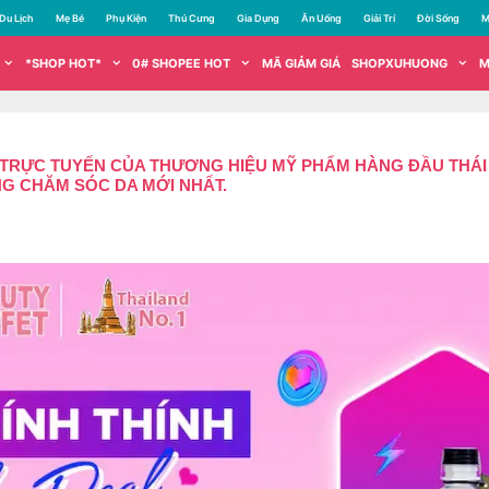
Du Lịch
Mẹ Bé
Phụ Kiện
Thú Cưng
Gia Dụng
Ăn Uống
Giải Trí
Đời Sống
M
*SHOP HOT*
0# SHOPEE HOT
MÃ GIẢM GIÁ
SHOPXUHUONG
M
TRỰC TUYẾN CỦA THƯƠNG HIỆU MỸ PHẨM HÀNG ĐẦU THÁI
G CHĂM SÓC DA MỚI NHẤT.