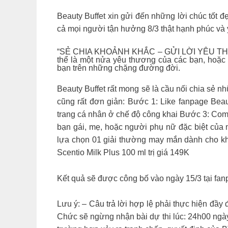
Beauty Buffet xin gửi đến những lời chúc tốt đ
cả mọi người tận hưởng 8/3 thật hạnh phúc và
“SẺ CHIA KHOẢNH KHẮC – GỬI LỜI YÊU THƯƠNG” 
thể là một nửa yêu thương của các bạn, hoặc
bạn trên những chặng đường đời.
Beauty Buffet rất mong sẽ là cầu nối chia
cũng rất đơn giản: Bước 1: Like fanpage Beau
trang cá nhân ở chế độ công khai Bước 3: Com
bạn gái, mẹ, hoặc người phụ nữ đặc biệt của 
lựa chọn 01 giải thường may mắn dành cho 
Scentio Milk Plus 100 ml trị giá 149K
Kết quả sẽ được công bố vào ngày 15/3 tại fan
Lưu ý: – Câu trả lời hợp lệ phải thực hiện đ
Chức sẽ ngừng nhận bài dự thi lúc: 24h00 ngày