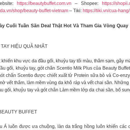
bsite:
https://beautybuffet.com.vn
– Shopee:
https://shopii
ada.vn/shop/beauty-buffet-vietnam
– Tiki:
https://tiki.vn/cua-hang
ày Cuối Tuần Săn Deal Thật Hot Và Tham Gia Vòng Quay
 TAY HIỆU QUẢ NHẤT
ết khiến khu vực da đầu gối, khuỷu tay tối màu, thâm sạm, gây 
ầu gối, khuỷu tay, gót chân Scentio Milk Plus của Beauty Buf
gót chân Scentio được chiết xuất từ Protein sữa bò và Co-enz
ờ vết thâm, làm mềm vùng da khô ráp và vết chai sần. Những v
ầu gối, khuỷu tay và gót chân Làm mềm lớp da chai sần, bổ s
BEAUTY BUFFET
 luôn được ưa chuộng, làn da trắng hồng luôn khiến các ch