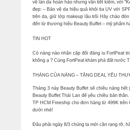
vệ làn da hoàn hảo nhưng vẫn tiết kiệm, với “
đẹp: – Bảo vệ da hiệu quả khỏi tia UV với SP
trên da, giữ lớp makeup lâu trôi Hãy chào đ
đến từ thương hiệu Beauty Buffet – mỹ phẩm h
TIN HOT
Có nàng nào nhận cặp đôi đáng iu FortPeat t
không ạ ? Cùng FortPeat khám phá đất nước T
THÁNG CỦA NÀNG – TẶNG DEAL YÊU THƯ
Tháng 3 này Beauty Buffet sẽ chiều nàng hế
Beauty Buffet Thái Lan để yêu chiều bản thân.
TP HCM Freeship cho đơn hàng từ 499K trên toà
dưới nhé!
Đâu phải ngày 8/3 chúng ta mới cần rạng rỡ, hã