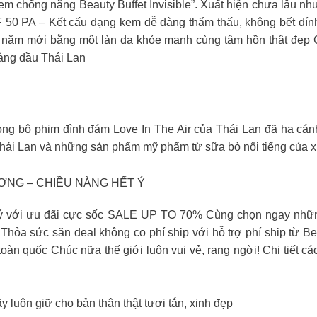
Kem chống nắng Beauty Buffet Invisible”. Xuất hiện chưa lâu nh
F 50 PA – Kết cấu dạng kem dễ dàng thẩm thấu, không bết dính
ón năm mới bằng một làn da khỏe mạnh cùng tâm hồn thật đẹ
àng đầu Thái Lan
rong bộ phim đình đám Love In The Air của Thái Lan đã hạ 
hái Lan và những sản phẩm mỹ phẩm từ sữa bò nổi tiếng của x
ƠNG – CHIỀU NÀNG HẾT Ý
t ý với ưu đãi cực sốc SALE UP TO 70% Cùng chọn ngay nhữn
 Thỏa sức săn deal không co phí ship với hỗ trợ phí ship từ Be
n quốc Chúc nữa thế giới luôn vui vẻ, rạng ngời! Chi tiết cá
y luôn giữ cho bản thân thật tươi tắn, xinh đẹp