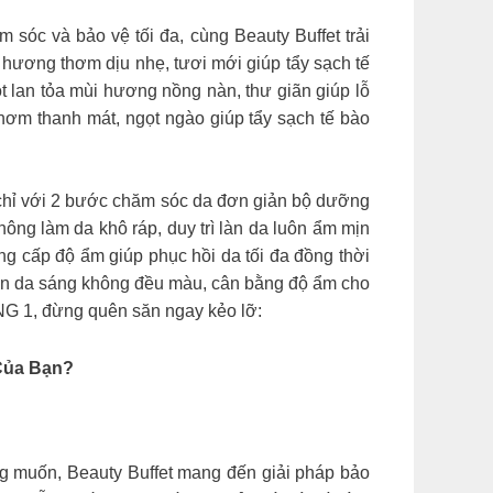
sóc và bảo vệ tối đa, cùng Beauty Buffet trải
hương thơm dịu nhẹ, tươi mới giúp tẩy sạch tế
 lan tỏa mùi hương nồng nàn, thư giãn giúp lỗ
hơm thanh mát, ngọt ngào giúp tẩy sạch tế bào
 với 2 bước chăm sóc da đơn giản bộ dưỡng
ông làm da khô ráp, duy trì làn da luôn ẩm mịn
g cấp độ ẩm giúp phục hồi da tối đa đồng thời
 làn da sáng không đều màu, cân bằng độ ẩm cho
ẶNG 1, đừng quên săn ngay kẻo lỡ:
Của Bạn?
g muốn, Beauty Buffet mang đến giải pháp bảo