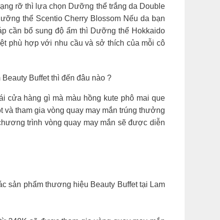
ạng rỡ thì lựa chọn Dưỡng thể trắng da Double
 Dưỡng thể Scentio Cherry Blossom Nếu da bạn
ráp cần bổ sung độ ẩm thì Dưỡng thể Hokkaido
ệt phù hợp với nhu cầu và sở thích của mỗi cô
uty Buffet thì đến đâu nào ?
Cái cửa hàng gì mà màu hồng kute phô mai que
t và tham gia vòng quay may mắn trúng thưởng
hương trình vòng quay may mắn sẽ được diễn
các sản phẩm thương hiệu Beauty Buffet tại Lam