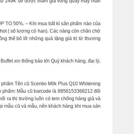
từ 249K sẽ được tham gia vòng quay may mắn
P TO 50%. – Khi mua bất kì sản phẩm nào của
 hot ( số lượng có hạn). Các nàng còn chần chờ
ng thể bỏ lỡ những quà tặng giá trị từ thương
Buffet xin thông báo tới Quý khách hàng, đại lý,
n phẩm Tên cũ Scentio Milk Plus Q10 Whitening
sản phẩm: Mẫu cũ barcode là 8856153368212 đổi
i ra thị trường luôn có tem chống hàng giả và
ồn tại mẫu cũ và mẫu, nên khách hàng khi mua sản