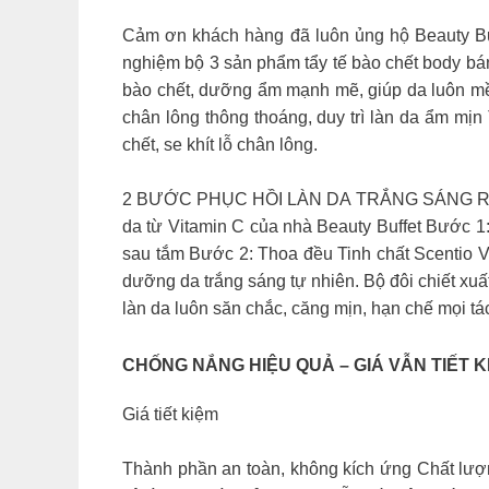
Cảm ơn khách hàng đã luôn ủng hộ Beauty Buff
nghiệm bộ 3 sản phẩm tẩy tế bào chết body bán
bào chết, dưỡng ẩm mạnh mẽ, giúp da luôn mềm
chân lông thông thoáng, duy trì làn da ẩm mị
chết, se khít lỗ chân lông.
2 BƯỚC PHỤC HỒI LÀN DA TRẮNG SÁNG RẠNG R
da từ Vitamin C của nhà Beauty Buffet Bước 1:
sau tắm Bước 2: Thoa đều Tinh chất Scentio V
dưỡng da trắng sáng tự nhiên. Bộ đôi chiết xu
làn da luôn săn chắc, căng mịn, hạn chế mọi t
CHỐNG NẮNG HIỆU QUẢ – GIÁ VẪN TIẾT KI
Giá tiết kiệm
Thành phần an toàn, không kích ứng Chất lượ