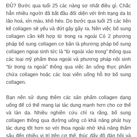
ĐỦ? Bước qua tuổi 25 các nàng sợ nhất điều gì. Chắc
hẳn nhiều người đã bắt đầu đối diện với tình trạng da bị
lão hoá, xỉn màu, khô héo. Do bước qua tuổi 25 các liên
kế collagen sẽ yếu và đứt gãy gây ra. Nên việc bổ sung
collagen cần kết hợp từ trong ra ngoài Có 2 phương
pháp bổ sung collagen cơ bản là phương pháp bổ sung
collagen ngoại sinh tức là “từ ngoài vào trong” thông qua
các loại mỹ phẩm thoa ngoài và phương pháp nội sinh
“từ trong ra ngoài” thông qua việc ăn uống thực phẩm
chứa collagen hoặc các loại viên uống hỗ trợ bổ sung
collagen.
Bạn nên sử dụng thêm các sản phẩm collagen dạng
uống để có thể mang lại tác dụng mạnh hơn cho cơ thể
và làn da. Nhiều nghiên cứu chỉ ra rằng, bổ sung
collagen thông qua đường uống có khả năng phát huy
tác dụng tốt hơn so với thoa ngoài nhờ khả năng thấm
sâu đến nhiều vị trí trên cơ thể, thúc đẩy độ đàn hồi và