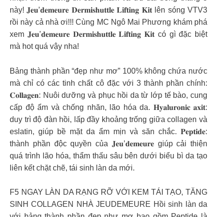
này! 𝐉𝐞𝐮’𝐝𝐞𝐦𝐞𝐮𝐫𝐞 𝐃𝐞𝐫𝐦𝐢𝐬𝐡𝐮𝐭𝐭𝐥𝐞 𝐋𝐢𝐟𝐭𝐢𝐧𝐠 𝐊𝐢𝐭 lên sóng VTV3
rồi này cả nhà ơi!!! Cùng MC Ngô Mai Phương khám phá
xem 𝐉𝐞𝐮’𝐝𝐞𝐦𝐞𝐮𝐫𝐞 𝐃𝐞𝐫𝐦𝐢𝐬𝐡𝐮𝐭𝐭𝐥𝐞 𝐋𝐢𝐟𝐭𝐢𝐧𝐠 𝐊𝐢𝐭 có gì đặc biệt
mà hot quá vậy nha!
Bảng thành phần “đẹp như mơ” 100% không chứa nước
mà chỉ có các tinh chất cô đặc với 3 thành phần chính:
𝐂𝐨𝐥𝐥𝐚𝐠𝐞𝐧: Nuôi dưỡng và phục hồi da từ lớp tế bào, cung
cấp độ ẩm và chống nhăn, lão hóa da. 𝐇𝐲𝐚𝐥𝐮𝐫𝐨𝐧𝐢𝐜 𝐚𝐱𝐢𝐭:
duy trì độ đàn hồi, lấp đầy khoảng trống giữa collagen và
eslatin, giúp bề mặt da ẩm mịn và săn chắc. 𝐏𝐞𝐩𝐭𝐢𝐝𝐞:
thành phần độc quyền của 𝐉𝐞𝐮’𝐝𝐞𝐦𝐞𝐮𝐫𝐞 giúp cải thiện
quá trình lão hóa, thẩm thấu sâu bên dưới biểu bì da tạo
liên kết chặt chẽ, tái sinh làn da mới.
F5 NGAY LÀN DA RẠNG RỠ VỚI KEM TÁI TẠO, TĂNG
SINH COLLAGEN NHÀ JEUDEMEURE Hồi sinh làn da
với bảng thành phần đẹp như mơ bao gồm Peptide là