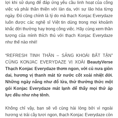
lợi khi sử dụng để đáp ứng yêu cầu linh hoạt của công
việc và phải thân thiện với làn da, với sự lão hóa từng
ngày. Đó cũng chính là lý do mà thạch Konjac Everydaze
luôn được các nghệ sĩ Việt tin dùng trong mọi khoảnh
khắc đời thường hay trong công việc. Hãy cùng xem thần
tượng của mình thích thú với thạch Konjac Everydaze
như thế nào nhé!
“REFRESH TINH THẦN – SẢNG KHOÁI BẤT TẬN”
CÙNG KONJAC EVERYDAZE VỊ XOÀI
BeautyVerse
Thạch Konjac Everydaze thơm ngon, với củ nưa giòn
dai, hương vị thanh mát từ nước cốt xoài nhiệt đới.
Những ngày nắng như đổ lửa, thử thưởng thức một
gói Konjac Everydaze mát lạnh để thấy mọi thứ áp
lực đều như nhẹ tênh.
Không chỉ vậy, bạn sẽ vô cùng hài lòng bởi vì ngoài
hương vị trái cây tươi ngon, thạch Konjac Everydaze còn