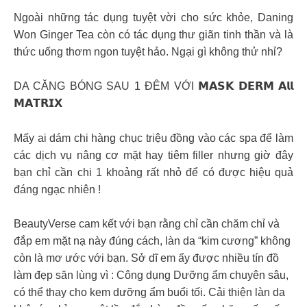
Ngoài những tác dụng tuyệt vời cho sức khỏe, Daning
Won Ginger Tea còn có tác dụng thư giãn tinh thần và là
thức uống thơm ngon tuyệt hảo. Ngại gì không thử nhỉ?
DA CĂNG BÓNG SAU 1 ĐÊM VỚI 𝗠𝗔𝗦𝗞 𝗗𝗘𝗥𝗠 𝗔𝗹𝗹
𝗠𝗔𝗧𝗥𝗜𝗫
Mấy ai dám chi hàng chục triệu đồng vào các spa để làm
các dịch vụ nâng cơ mặt hay tiêm filler nhưng giờ đây
bạn chỉ cần chi 1 khoảng rất nhỏ để có được hiệu quả
đáng ngạc nhiên !
BeautyVerse cam kết với bạn rằng chỉ cần chăm chỉ và
đắp em mặt nạ này đúng cách, làn da “kim cương” không
còn là mơ ước với bạn. Sở dĩ em ấy được nhiều tín đồ
làm đẹp săn lùng vì : Công dụng Dưỡng ẩm chuyên sâu,
có thể thay cho kem dưỡng ẩm buổi tối. Cải thiện làn da