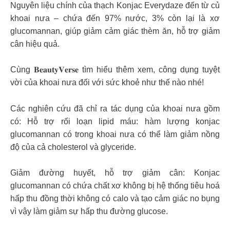
Nguyên liệu chính của thạch Konjac Everydaze đến từ củ
khoai nưa – chứa đến 97% nước, 3% còn lại là xơ
glucomannan, giúp giảm cảm giác thèm ăn, hỗ trợ giảm
cân hiệu quả.
Cùng 𝐁𝐞𝐚𝐮𝐭𝐲𝐕𝐞𝐫𝐬𝐞 tìm hiểu thêm xem, công dụng tuyệt
vời của khoai nưa đối với sức khoẻ như thế nào nhé!
Các nghiên cứu đã chỉ ra tác dụng của khoai nưa gồm
có: Hỗ trợ rối loạn lipid máu: hàm lượng konjac
glucomannan có trong khoai nưa có thể làm giảm nồng
độ của cả cholesterol và glyceride.
Giảm đường huyết, hỗ trợ giảm cân: Konjac
glucomannan có chứa chất xơ không bị hệ thống tiêu hoá
hấp thu đồng thời không có calo và tạo cảm giác no bụng
vì vậy làm giảm sự hấp thu đường glucose.