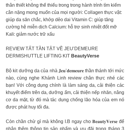
thân thiết không thể thiếu trong trong hành trình tìm kiếm
cân nặng mong muốn của mọi người: Collagen thực vật:
giúp da săn chắc, khớp dẻo dai Vitamin C: giúp tăng
cường hệ miễn dịch Calcium: hỗ trợ sinh nhiệt đốt mỡ
Kali: giảm nước trữ xấu
REVIEW TẤT TẦN TẬT VỀ JEU’DEMEURE
DERMISHUTTLE LIFTING KIT
BeautyVerse
Bộ kit dưỡng da của nhà 𝐉𝐞𝐮’𝐝𝐞𝐦𝐞𝐮𝐫𝐞 thần thánh tới mức
nào, cùng nghe Khánh Linh review chân thực nhé các
bạn! Với công dụng chính là làm sáng da, cải thiện các
khuyết điểm trên da, dưỡng ẩm, cải thiện nếp nhăn, nâng
cơ da mặt, từ đó mà tác dụng chống lão hóa của em nó
được phát huy tối đa.
Còn chần chừ gì mà không I.B ngay cho 𝐁𝐞𝐚𝐮𝐭𝐲𝐕𝐞𝐫𝐬𝐞 để
nhận thêm thông tin sản phẩm và ưu đãi trong tháng 3