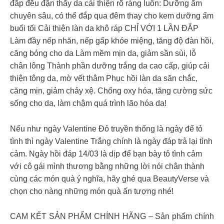
đắp đều đặn thấy da cải thiện rõ ràng luôn: Dưỡng ẩm
chuyên sâu, có thể đắp qua đêm thay cho kem dưỡng ẩm
buổi tối Cải thiện làn da khô ráp CHỈ VỚI 1 LẦN ĐẮP
Làm đầy nếp nhăn, nếp gấp khóe miệng, tăng độ đàn hồi,
căng bóng cho da Làm mềm mịn da, giảm sần sùi, lỗ
chân lông Thành phần dưỡng trắng da cao cấp, giúp cải
thiện tông da, mờ vết thâm Phục hồi làn da săn chắc,
căng mịn, giảm chảy xệ. Chống oxy hóa, tăng cường sức
sống cho da, làm chậm quá trình lão hóa da!
Nếu như ngày Valentine Đỏ truyền thống là ngày để tỏ
tình thì ngày Valentine Trắng chính là ngày đáp trả lại tình
cảm. Ngày hồi đáp 14/03 là dịp để bạn bày tỏ tình cảm
với cô gái mình thương bằng những lời nói chân thành
cùng các món quà ý nghĩa, hãy ghé qua BeautyVerse và
chọn cho nàng những món quà ấn tượng nhé!
CAM KẾT SẢN PHẨM CHÍNH HÃNG – Sản phẩm chính