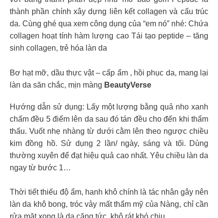
thành phần chính xây dựng liên kết collagen và cấu trúc
da. Cùng ghé qua xem công dụng của “em nó” nhé: Chứa
collagen hoạt tính hàm lượng cao Tái tạo peptide – tăng
sinh collagen, trẻ hóa làn da
Bơ hạt mỡ, dầu thực vật – cấp ẩm , hồi phục da, mang lại
làn da săn chắc, mịn màng
BeautyVerse
Hướng dẫn sử dụng: Lấy một lượng bằng quả nho xanh
chấm đều 5 điểm lên da sau đó tán đều cho đến khi thẩm
thấu. Vuốt nhẹ nhàng từ dưới cằm lên theo ngược chiều
kim đồng hồ. Sử dụng 2 lần/ ngày, sáng và tối. Dùng
thường xuyên để đạt hiệu quả cao nhất. Yêu chiều làn da
ngay từ bước 1…
Thời tiết thiếu độ ẩm, hanh khô chính là tác nhân gây nên
làn da khô bong, tróc vảy mất thẩm mỹ của Nàng, chỉ cần
rửa mặt xong là da căng tức, khô rát khó chịu.