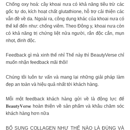
Chống oxy hoá: cây khoai nưa có khả năng tiêu trừ các
gốc tự do, kích hoạt chất glutathione, hỗ trợ cải thiện các
vẫn đề về da. Ngoài ra, công dụng khác của khoai nưa có
thể kể đến như: chống viêm. Theo Đông y, khoai nưa còn
có khả năng trị chứng liệt nửa người, rắn độc cắn, mụn
nhọt, đinh độc.
Feedback gì mà xinh thế nhỉ Thế này thì BeautyVerse chỉ
muốn nhận feedback mãi thôi!
Chúng tôi luôn tư vấn và mang lại những giải pháp làm
đẹp an toàn và hiệu quả nhất tới khách hàng.
Mỗi một feedback khách hàng gửi về là động lực để
𝐁𝐞𝐚𝐮𝐭𝐲𝐕𝐞𝐫𝐬𝐞 hoàn thiện về sản phẩm và khâu chăm sóc
khách hàng hơn nữa
BỔ SUNG COLLAGEN NHƯ THẾ NÀO LÀ ĐÚNG VÀ