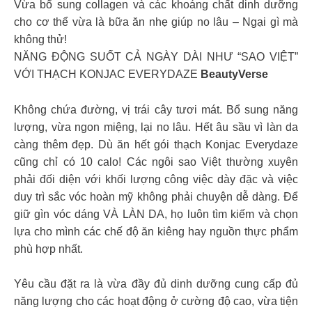
Vừa bổ sung collagen và các khoáng chất dinh dưỡng
cho cơ thể vừa là bữa ăn nhẹ giúp no lâu – Ngại gì mà
không thử!
NĂNG ĐỘNG SUỐT CẢ NGÀY DÀI NHƯ “SAO VIỆT”
VỚI THẠCH KONJAC EVERYDAZE
BeautyVerse
Không chứa đường, vị trái cây tươi mát. Bổ sung năng
lượng, vừa ngon miệng, lại no lâu. Hết âu sầu vì làn da
càng thêm đẹp. Dù ăn hết gói thạch Konjac Everydaze
cũng chỉ có 10 calo! Các ngôi sao Việt thường xuyên
phải đối diện với khối lượng công việc dày đặc và việc
duy trì sắc vóc hoàn mỹ không phải chuyện dễ dàng. Để
giữ gìn vóc dáng VÀ LÀN DA, họ luôn tìm kiếm và chọn
lựa cho mình các chế độ ăn kiêng hay nguồn thực phẩm
phù hợp nhất.
Yêu cầu đặt ra là vừa đầy đủ dinh dưỡng cung cấp đủ
năng lượng cho các hoạt động ở cường độ cao, vừa tiện