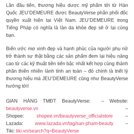
Lần đầu tiên, thương hiệu dược mỹ phẩm tới từ Hàn
Quốc JEU’DEMEURE được BeautyVerse phân phối độc
quyền xuất hiện tại Việt Nam. JEU’DEMEURE trong
Tiếng Pháp có nghĩa là làn da khỏe đẹp sẽ ở lại cùng
bạn.
Biến ước mơ xinh đẹp và hạnh phúc của người phụ nữ
trở thành sự thật bằng các sản phẩm đem lại hiệu năng
cao từ các kỹ thuật tiên tiến bậc nhất kết hợp cùng thành
phần thiên nhiên lành tính an toàn – đó chính là triết lý
thương hiệu mà JEU’DEMEURE cũng như BeautyVerse
hướng tới!
GIAN HÀNG TMĐT BeautyVerse: – Website:
beautyverse.vn
–
Shopee:
shopee.vn/beautyverse_officialstore
–
Lazada:
www.lazada.vn/tag/san-pham-beauty
–
Tiki:
tiki.vn/search?q=BeautyVerse