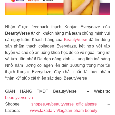
Nhận được feedback thạch Konjac Everydaze của
BeautyVerse
từ chị khách hàng mà team chúng mình vui
cả ngày luôn. Khách hàng của
BeautyVerse
đã tin dùng
sản phẩm thạch collagen Everydaze, kết hợp với tập
luyện và chế độ ăn uống khoa học để có vẻ ngoài rạng rỡ
và tươi tắn nhất! Da đẹp dáng xinh – Lung linh toả sáng
Nhờ hàm lượng collagen lên đến 1000mg trong mỗi túi
thạch Konjac Everydaze, đây chắc chắn là thực phẩm
“thần kỳ” giúp cải thiện sắc đẹp. BeautyVerse
GIAN HÀNG TMĐT BeautyVerse: – Website:
beautyverse.vn
–
Shopee:
shopee.vn/beautyverse_officialstore
–
Lazada:
www.lazada.vn/tag/san-pham-beauty
–