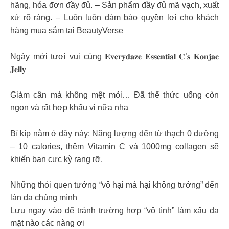
hãng, hóa đơn đầy đủ. – Sản phẩm đầy đủ mã vạch, xuất
xứ rõ ràng. – Luôn luôn đảm bảo quyền lợi cho khách
hàng mua sắm tại BeautyVerse
Ngày mới tươi vui cùng 𝐄𝐯𝐞𝐫𝐲𝐝𝐚𝐳𝐞 𝐄𝐬𝐬𝐞𝐧𝐭𝐢𝐚𝐥 𝐂’𝐬 𝐊𝐨𝐧𝐣𝐚𝐜
𝐉𝐞𝐥𝐥𝐲
Giảm cân mà không mệt mỏi… Đã thế thức uống còn
ngon và rất hợp khẩu vị nữa nha
Bí kíp nằm ở đây này: Năng lượng đến từ thạch 0 đường
– 10 calories, thêm Vitamin C và 1000mg collagen sẽ
khiến bạn cực kỳ rạng rỡ.
Những thói quen tưởng “vô hại mà hại không tưởng” đến
làn da chúng mình
Lưu ngay vào để tránh trường hợp “vô tình” làm xấu da
mặt nào các nàng ơi