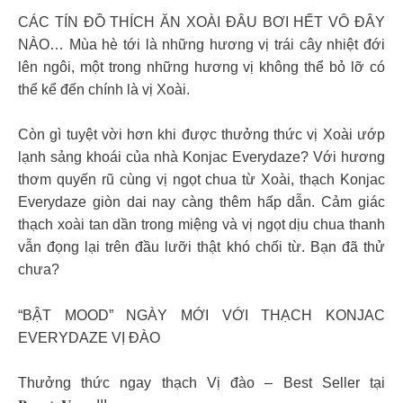
CÁC TÍN ĐỒ THÍCH ĂN XOÀI ĐÂU BƠI HẾT VÔ ĐÂY
NÀO… Mùa hè tới là những hương vị trái cây nhiệt đới
lên ngôi, một trong những hương vị không thể bỏ lỡ có
thể kể đến chính là vị Xoài.
Còn gì tuyệt vời hơn khi được thưởng thức vị Xoài ướp
lạnh sảng khoái của nhà Konjac Everydaze? Với hương
thơm quyến rũ cùng vị ngọt chua từ Xoài, thạch Konjac
Everydaze giòn dai nay càng thêm hấp dẫn. Cảm giác
thạch xoài tan dần trong miệng và vị ngọt dịu chua thanh
vẫn đọng lại trên đầu lưỡi thật khó chối từ. Bạn đã thử
chưa?
“BẬT MOOD” NGÀY MỚI VỚI THẠCH KONJAC
EVERYDAZE VỊ ĐÀO
Thưởng thức ngay thạch Vị đào – Best Seller tại