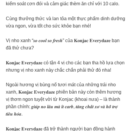
kiểm soát cơn đói và cảm giác thèm ăn chỉ với 10 calo.
Cùng thưởng thức và lan tỏa một thực phẩm dinh dưỡng
vừa ngon, vừa tốt cho sức khỏe bạn nhé!
Vị nho xanh “𝒔𝒐 𝒄𝒐𝒐𝒍 𝒔𝒐 𝒇𝒓𝒆𝒔𝒉” của 𝐊𝐨𝐧𝐣𝐚𝐜 𝐄𝐯𝐞𝐫𝐲𝐝𝐚𝐳𝐞 bạn
đã thử chưa?
𝐊𝐨𝐧𝐣𝐚𝐜 𝐄𝐯𝐞𝐫𝐲𝐝𝐚𝐳𝐞 có tận 4 vị cho các bạn tha hồ lựa chọn
nhưng vị nho xanh này chắc chắn phải thử đó nha!
Ngoài hương vị bùng nổ tươi mát của những trái nho
xanh, 𝐊𝐨𝐧𝐣𝐚𝐜 𝐄𝐯𝐞𝐫𝐲𝐝𝐚𝐳𝐞 phiên bản này còn thêm hương
vị thơm ngon tuyệt vời từ Konjac (khoai nưa) – là thành
phần chính: 𝒈𝒊𝒖́𝒑 𝒏𝒐 𝒍𝒂̂𝒖 𝒎𝒂̀ 𝒊́𝒕 𝒄𝒂𝒓𝒃, 𝒕𝒂̆𝒏𝒈 𝒄𝒉𝒂̂́𝒕 𝒙𝒐̛ 𝒗𝒂̀ 𝒉𝒐̂̃ 𝒕𝒓𝒐̛̣
𝒕𝒊𝒆̂𝒖 𝒉𝒐́𝒂.
𝐊𝐨𝐧𝐣𝐚𝐜 𝐄𝐯𝐞𝐫𝐲𝐝𝐚𝐳𝐞 đã trở thành người bạn đồng hành