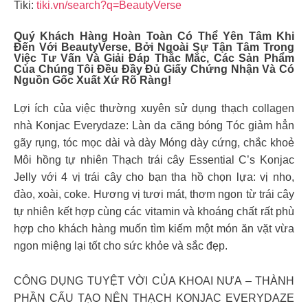
Tiki:
tiki.vn/search?q=BeautyVerse
Quý Khách Hàng Hoàn Toàn Có Thể Yên Tâm Khi
Đến Với BeautyVerse, Bởi Ngoài Sự Tận Tâm Trong
Việc Tư Vấn Và Giải Đáp Thắc Mắc, Các Sản Phẩm
Của Chúng Tôi Đều Đầy Đủ Giấy Chứng Nhận Và Có
Nguồn Gốc Xuất Xứ Rõ Ràng!
Lợi ích của việc thường xuyên sử dụng thạch collagen
nhà Konjac Everydaze: Làn da căng bóng Tóc giảm hẳn
gãy rụng, tóc mọc dài và dày Móng dày cứng, chắc khoẻ
Môi hồng tự nhiên Thạch trái cây Essential C’s Konjac
Jelly với 4 vị trái cây cho bạn tha hồ chọn lựa: vị nho,
đào, xoài, coke. Hương vị tươi mát, thơm ngon từ trái cây
tự nhiên kết hợp cùng các vitamin và khoáng chất rất phù
hợp cho khách hàng muốn tìm kiếm một món ăn vặt vừa
ngon miệng lại tốt cho sức khỏe và sắc đẹp.
CÔNG DỤNG TUYỆT VỜI CỦA KHOAI NƯA – THÀNH
PHẦN CẤU TẠO NÊN THẠCH KONJAC EVERYDAZE