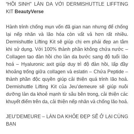
“HỒI SINH” LÀN DA VỚI DERMISHUTTLE LIFFTING
KIT
BeautyVerse
Hành trình chống mụn vốn đã gian nan nhưng để chống
lại nếp nhăn và lão hóa còn vất vả hơn rất nhiều.
Dermishuttle Lifting Kit sẽ giúp chị em phái đẹp an tâm
khi sử dụng. Với 100% thành phần không chứa nước –
Collagen tạo đàn hồi cho làn da bước sang độ tuổi lão
hoá – Hyaluronic axit giúp duy trì độ đàn hồi, lấp đầy
khoảng trống giữa collagen và eslatin – Chứa Peptide –
thành phần độc quyền giúp cải thiện quá trình lão hoá.
Dermishuttle Lifting Kit của Jeu’demeure sẽ giúp nuôi
dưỡng làn da khoẻ mạnh từ sâu bên trong, cải thiện các
khuyết điểm trên da, cải thiện nếp nhăn và chống lão hoá.
JEU’DEMEURE – LÀN DA KHỎE ĐẸP SẼ Ở LẠI CÙNG
BẠN