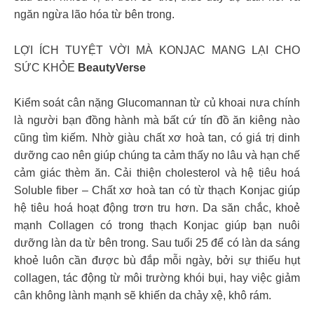
ngăn ngừa lão hóa từ bên trong.
LỢI ÍCH TUYỆT VỜI MÀ KONJAC MANG LẠI CHO
SỨC KHỎE
BeautyVerse
Kiểm soát cân nặng Glucomannan từ củ khoai nưa chính
là người bạn đồng hành mà bất cứ tín đồ ăn kiêng nào
cũng tìm kiếm. Nhờ giàu chất xơ hoà tan, có giá trị dinh
dưỡng cao nên giúp chúng ta cảm thấy no lâu và hạn chế
cảm giác thèm ăn. Cải thiện cholesterol và hệ tiêu hoá
Soluble fiber – Chất xơ hoà tan có từ thạch Konjac giúp
hệ tiêu hoá hoạt động trơn tru hơn. Da săn chắc, khoẻ
mạnh Collagen có trong thạch Konjac giúp bạn nuôi
dưỡng làn da từ bên trong. Sau tuổi 25 để có làn da sáng
khoẻ luôn cần được bù đắp mỗi ngày, bởi sự thiếu hụt
collagen, tác động từ môi trường khói bụi, hay việc giảm
cân không lành mạnh sẽ khiến da chảy xệ, khô rám.