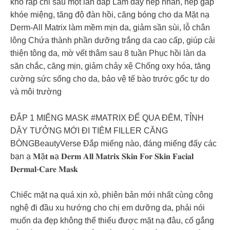
khô ráp chỉ sau một lần đắp Làm đầy nếp nhăn, nếp gấp
khóe miệng, tăng độ đàn hồi, căng bóng cho da Mặt nạ
Derm-All Matrix làm mềm mịn da, giảm sần sùi, lỗ chân
lông Chứa thành phần dưỡng trắng da cao cấp, giúp cải
thiện tông da, mờ vết thâm sau 8 tuần Phục hồi làn da
săn chắc, căng mịn, giảm chảy xệ Chống oxy hóa, tăng
cường sức sống cho da, bảo vệ tế bào trước gốc tự do
và môi trường
ĐẮP 1 MIẾNG MASK #MATRIX ĐỂ QUA ĐÊM, TỈNH
DẬY TƯỞNG MỚI ĐI TIÊM FILLER CĂNG
BÓNGBeautyVerse Đắp miếng nào, đáng miếng đấy các
bạn ạ 𝐌ặ𝐭 𝐧ạ 𝐃𝐞𝐫𝐦 𝐀𝐥𝐥 𝐌𝐚𝐭𝐫𝐢𝐱 𝐒𝐤𝐢𝐧 𝐅𝐨𝐫 𝐒𝐤𝐢𝐧 𝐅𝐚𝐜𝐢𝐚𝐥
𝐃𝐞𝐫𝐦𝐚𝐥-𝐂𝐚𝐫𝐞 𝐌𝐚𝐬𝐤
Chiếc mặt nạ quá xịn xò, phiên bản mới nhất cùng công
nghệ đi đầu xu hướng cho chị em dưỡng da, phải nói
muốn da đẹp không thể thiếu được mặt nạ đâu, cố gắng