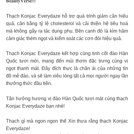
𝐁𝐞𝐚𝐮𝐭𝐲𝐕𝐞𝐫𝐬𝐞!!!
Thạch Konjac Everydaze hỗ trợ quá trình giảm cân hiệu
quả, cân bằng tỷ lệ cholesterol và cải thiện hệ tiêu hoá
mà không gây ra tác dụng phụ. Bên cạnh đó là kìm hãm
cảm giác thèm ngọt và kiểm soát các cơn đói hiệu quả.
Thạch Konjac Everydaze kết hợp cùng tinh cốt đào Hàn
Quốc tươi mới, mang đến mùi thơm đặc trưng cùng vị
ngọt thanh mát. Đây đích thực là chân ái của những tín
đồ mê đào, và sẽ làm xiêu lòng tất cả mọi người ngay lần
thưởng thức đầu tiên.
Tận hưởng hương vị đào Hàn Quốc tươi mát cùng thạch
Konjac Everydaze bạn nhé!
Thạch gì mà ngon ngon thế Xin thưa rằng thạch Konjac
Everydaze!