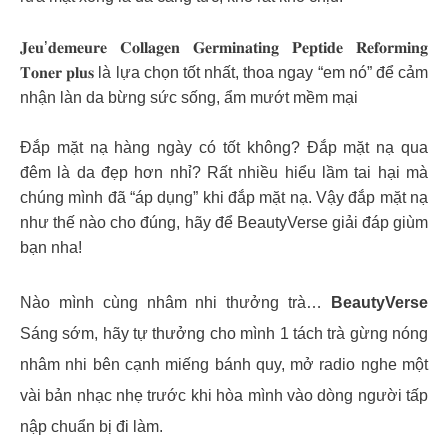
𝐉𝐞𝐮’𝐝𝐞𝐦𝐞𝐮𝐫𝐞 𝐂𝐨𝐥𝐥𝐚𝐠𝐞𝐧 𝐆𝐞𝐫𝐦𝐢𝐧𝐚𝐭𝐢𝐧𝐠 𝐏𝐞𝐩𝐭𝐢𝐝𝐞 𝐑𝐞𝐟𝐨𝐫𝐦𝐢𝐧𝐠
𝐓𝐨𝐧𝐞𝐫 𝐩𝐥𝐮𝐬 là lựa chọn tốt nhất, thoa ngay “em nó” để cảm
nhận làn da bừng sức sống, ẩm mướt mềm mại
Đắp mặt nạ hàng ngày có tốt không? Đắp mặt nạ qua
đêm là da đẹp hơn nhỉ? Rất nhiều hiểu lầm tai hại mà
chúng mình đã “áp dụng” khi đắp mặt nạ. Vậy đắp mặt nạ
như thế nào cho đúng, hãy để BeautyVerse giải đáp giùm
bạn nha!
Nào mình cùng nhâm nhi thưởng trà…
BeautyVerse
Sáng sớm, hãy tự thưởng cho mình 1 tách trà gừng nóng
nhâm nhi bên cạnh miếng bánh quy, mở radio nghe một
vài bản nhạc nhẹ trước khi hòa mình vào dòng người tấp
nập chuẩn bị đi làm.