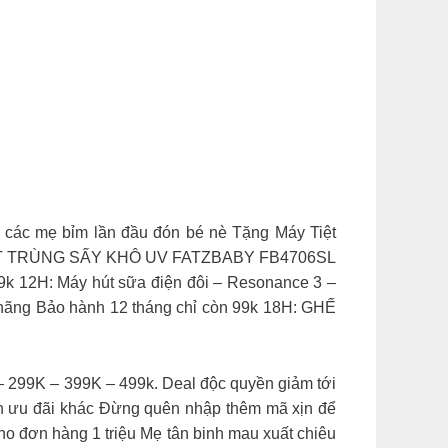
ho các mẹ bỉm lần đầu đón bé nè Tặng Máy Tiệt
Y TIỆT TRÙNG SẤY KHÔ UV FATZBABY FB4706SL
k 12H: Máy hút sữa điện đôi – Resonance 3 –
hãng Bảo hành 12 tháng chỉ còn 99k 18H: GHẾ
9K – 399K – 499k. Deal độc quyền giảm tới
àn ưu đãi khác Đừng quên nhập thêm mã xịn để
 đơn hàng 1 triệu Mẹ tân binh mau xuất chiêu