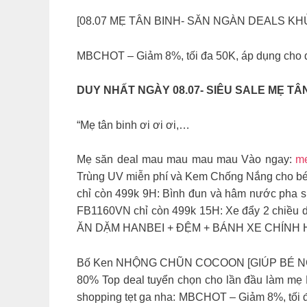
[08.07 MẸ TÂN BINH- SĂN NGÀN DEALS KH
MBCHOT – Giảm 8%, tối đa 50K, áp dụng cho 
DUY NHẤT NGÀY 08.07- SIÊU SALE MẸ TÂN 
“Mẹ tân binh ơi ơi ơi,…
Mẹ săn deal mau mau mau mau Vào ngay:
m
Trùng UV miễn phí và Kem Chống Nắng cho 
chỉ còn 499k 9H: Bình đun và hâm nước pha 
FB1160VN chỉ còn 499k 15H: Xe đẩy 2 chiều 
ĂN DẶM HANBEI + ĐỆM + BÁNH XE CHÍNH HÃ
Bố Ken NHỘNG CHŨN COCOON [GIÚP BÉ NGỦ NG
80% Top deal tuyển chọn cho lần đầu làm mẹ 
shopping tẹt ga nha: MBCHOT – Giảm 8%, tối 