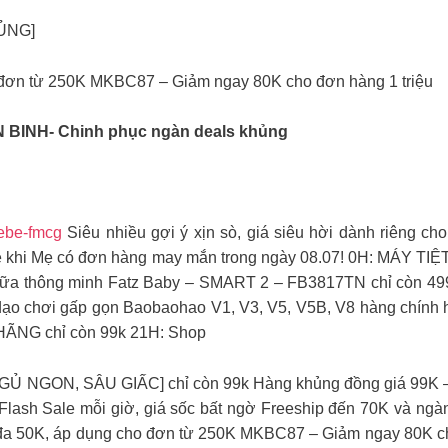
ỦNG]
đơn từ 250K MKBC87 – Giảm ngay 80K cho đơn hàng 1 triệu
BINH- Chinh phục ngàn deals khủng
ebe-fmcg
Siêu nhiều gợi ý xịn sò, giá siêu hời dành riêng c
bé khi Mẹ có đơn hàng may mắn trong ngày 08.07! 0H: MÁ
sữa thông minh Fatz Baby – SMART 2 – FB3817TN chỉ còn 499
dạo chơi gấp gọn Baobaohao V1, V3, V5, V5B, V8 hàng chính 
NG chỉ còn 99k 21H: Shop
ON, SÂU GIẤC] chỉ còn 99k Hàng khủng đồng giá 99K – 29
Flash Sale mỗi giờ, giá sốc bất ngờ Freeship đến 70K và ng
đa 50K, áp dụng cho đơn từ 250K MKBC87 – Giảm ngay 80K cho