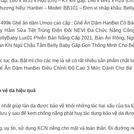
ấp: L60 x W53 x H60 (cm) – KT khi gấp: L46 x W41 x H26 (cm
 – Thương hiệu: Hanbei – Model: BB101 – Đơn vị nhập khẩu: Bel
hỉ 499k Ghế ăn dặm Umoo cao cấp : Ghế Ăn Dặm HanBei C
áy Hâm Sữa Tiệt Trùng Điện Đôi NEVI Đa Chức Năng C
ellyBaby Lux01 Phiên Bản Nâng Cấp 2021, Bàn Ăn Rông, Ng
oàn Khi Ngủ Chậu Tắm Belly Baby Gấp Gọn Thông Minh Cho B
c lục địa. Bật mí cho các mẹ là sẽ có rất nhiều sản phẩm chất
 Ghế Ăn Dặm HanBei Điều Chỉnh Độ Cao 3 Mức Dành Cho Bé 
 vệ da hiệu quả
t nhất giúp làn da được bảo vệ khỏi những tác hại xấu của ti
ưu ý sau để kem chống nắng phát huy tác dụng bảo vệ da được
g, uy tín, sử dụng KCN riêng cho mặt và toàn thân. Đi đường n