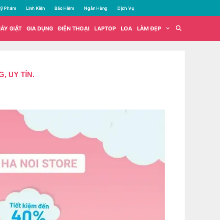
ỹ Phẩm
Linh Kiện
Bảo Hiểm
Ngân Hàng
Dịch Vụ
ÁY GIẶT
GIA DỤNG
ĐIỆN THOẠI
LAPTOP
LOA
LÀM ĐẸP
 UY TÍN.