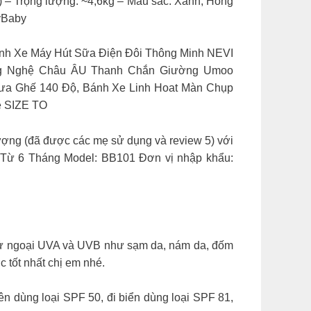
) – Trọng lượng: ~4,6kg – Màu sắc: Xanh, Hồng
lyBaby
ó Bánh Xe Máy Hút Sữa Điện Đôi Thông Minh NEVI
ông Nghệ Châu ÂU Thanh Chắn Giường Umoo
ưa Ghế 140 Độ, Bánh Xe Linh Hoat Màn Chụp
é SIZE TO
 lượng (đã được các mẹ sử dụng và review 5) với
Từ 6 Tháng Model: BB101 Đơn vị nhập khẩu:
a tử ngoại UVA và UVB như sạm da, nám da, đốm
 tốt nhất chị em nhé.
ên dùng loại SPF 50, đi biển dùng loại SPF 81,