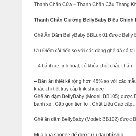
Thanh Chắn Cửa – Thanh Chắn Cầu Thang Khô
Thanh Chắn Giường BellyBaby Điều Chỉnh Đ
Ghế Ăn Dặm BellyBaby BBLux 01 được Belly Bab
Ưu Điểm cải tiến so với các dòng ghế đã có tạ
– 4 bánh xe linh hoạt, có khóa chốt chắc chắn
– Bàn ăn thiết kế rộng hơn 45% so với các mẫ
khác chi tiết truy cập link shopee
Ghế ăn dặm BellyBaby (Model: BB105) được Be
bánh xe , Gấp gọn tiện lợi, Chất Liệu Cao cấp
Ghế ăn dặm BellyBaby (Model: BB102) được Bel
Mua qua shopee để được ưu đãi phí ship.