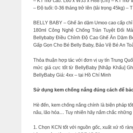
– KT mở cao: L60 x W53 x H88 (cm) – KT mở th
– Độ tuổi: 0-36 tháng trở lên (tải trọng 45kg)
BELLY BABY – Ghế ăn dặm Umoo cao cấp c
180ml Công Nghệ Chống Tràn Tuyệt Đối M
Bellybaby Điều Chỉnh Độ Cao Ghế Ăn Dặm B
Gấp Gọn Cho Bé Belly Baby, Bảo Vệ Bé An T
Thỏa thuận hợp tác với đơn vị uy tín Trung Quố
mức giá cực tốt từ BellyBaby [Nhập Khẩu]
BellyBaby Giá: 4xx – tại Hồ Chí Minh
Sử dụng kem chống nắng đúng cách để bảo
Hè đến, kem chống nắng chính là biện pháp tố
nâu, lão hóa… Tuy nhiên hãy nắm chắc những l
1. Chọn KCN tốt với nguồn gốc, xuất xứ rõ ràn