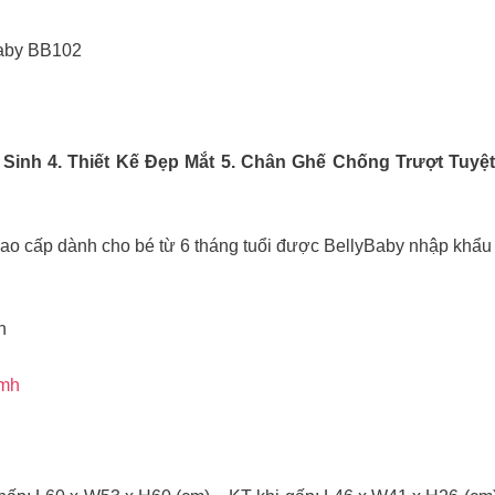
Baby BB102
 Sinh 4. Thiết Kế Đẹp Mắt 5. Chân Ghế Chống Trượt Tuyệt
 cấp dành cho bé từ 6 tháng tuổi được BellyBaby nhập khẩu 
n
hmh