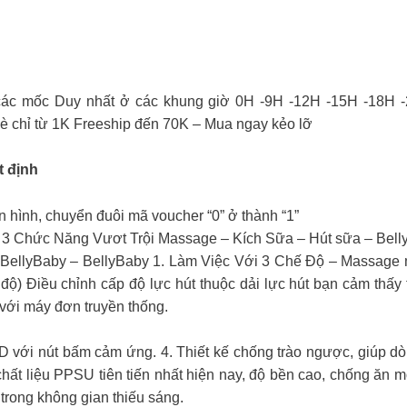
các mốc Duy nhất ở các khung giờ 0H -9H -12H -15H -18H 
 chỉ từ 1K Freeship đến 70K – Mua ngay kẻo lỡ
t định
 hình, chuyển đuôi mã voucher “0” ở thành “1”
 3 Chức Năng Vươt Trội Massage – Kích Sữa – Hút sữa – Belly
ellyBaby – BellyBaby 1. Làm Việc Với 3 Chế Độ – Massage m
 độ) Điều chỉnh cấp độ lực hút thuộc dải lực hút bạn cảm thấy 
 với máy đơn truyền thống.
D với nút bấm cảm ứng. 4. Thiết kế chống trào ngược, giúp dòng
ất liệu PPSU tiên tiến nhất hiện nay, độ bền cao, chống ăn m
trong không gian thiếu sáng.