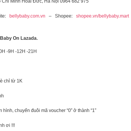
ồ Chí Minh Hoài Đức, Hà Nội 0964 682 975
ite:
bellybaby.com.vn
– Shopee:
shopee.vn/bellybaby.mart
lyBaby On Lazada.
 0H -9H -12H -21H
 chỉ từ 1K
nh
 hình, chuyển đuôi mã voucher “0” ở thành “1”
 ơi !!!