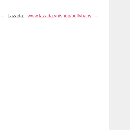
– Lazada:
www.lazada.vn/shop/bellybaby
–