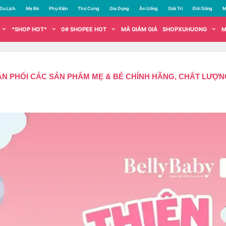
Du Lịch
Mẹ Bé
Phụ Kiện
Thú Cưng
Gia Dụng
Ăn Uống
Giải Trí
Đời Sống
M
*SHOP HOT*
0# SHOPEE HOT
MÃ GIẢM GIÁ
SHOPXUHUONG
M
N PHỐI CÁC SẢN PHẨM MẸ & BÉ CHÍNH HÃNG, CHẤT LƯỢNG,