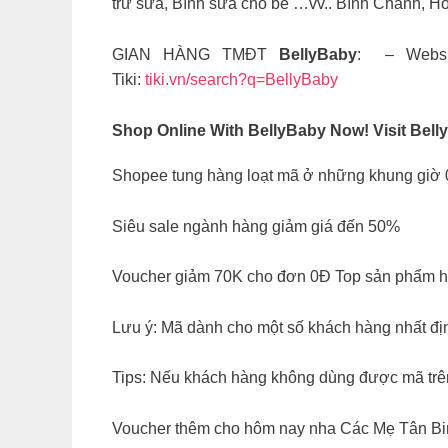
trữ sữa, Bình sữa cho bé …vv.. Bình Chánh, H
GIAN HÀNG TMĐT
BellyBaby
: – Webs
Tiki:
tiki.vn/search?q=BellyBaby
Shop Online With BellyBaby Now! Visit Bel
Shopee tung hàng loạt mã ở những khung giờ
Siêu sale ngành hàng giảm giá đến 50%
Voucher giảm 70K cho đơn 0Đ Top sản phẩm hè
Lưu ý: Mã dành cho một số khách hàng nhất đị
Tips: Nếu khách hàng không dùng được mã trên
Voucher thêm cho hôm nay nha Các Mẹ Tân Binh