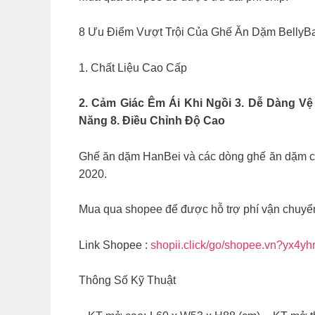
8 Ưu Điểm Vượt Trội Của Ghế Ăn Dặm Belly
1. Chất Liệu Cao Cấp
2. Cảm Giác Êm Ái Khi Ngồi 3. Dễ Dàng Vệ
Năng 8. Điều Chỉnh Độ Cao
Ghế ăn dặm HanBei và các dòng ghế ăn dặm cao
2020.
Mua qua shopee để được hỗ trợ phí vận chuyể
Link Shopee :
shopii.click/go/shopee.vn?yx4y
Thông Số Kỹ Thuật