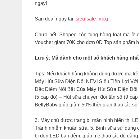
ngay!
Săn deal ngay tại:
sieu-sale-fmcg
Chưa hết, Shopee còn tung hàng loạt mã ở 
Voucher giảm 70K cho đơn 0Đ Top sản phẩm hè
Lưu ý: Mã dành cho một số khách hàng nhấ
Tips: Nếu khách hàng không dùng được mã trên
Máy Hút Sữa Điện Đôi NEVI Siêu Tiện Lợi Với
Đặc Điểm Nổi Bật Của Máy Hút Sữa Điện Đôi B
(5 cấp độ) – Hút sữa chuyển đổi tần số (9 cấp
BellyBaby giúp giảm 50% thời gian thao tác so
3. Máy chủ được trang bị màn hình hiển thị LE
Tránh nhiễm khuẩn sữa. 5. Bình sữa sử dụng ch
bị đèn LED ban đêm, giúp mẹ thao tác dễ dàng 