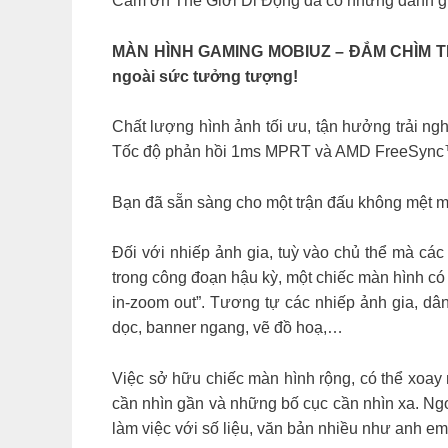
Cảm ơn Thế Giới Di Động đã có những đánh gi
MÀN HÌNH GAMING MOBIUZ – ĐẮM CHÌM TRON
ngoài sức tưởng tượng!
Chất lượng hình ảnh tối ưu, tận hưởng trải 
Tốc độ phản hồi 1ms MPRT và AMD FreeSync™ 
Bạn đã sẵn sàng cho một trận đấu không mệt 
Đối với nhiếp ảnh gia, tuỳ vào chủ thể mà các 
trong công đoạn hậu kỳ, một chiếc màn hình có 
in-zoom out”. Tương tự các nhiếp ảnh gia, dân 
dọc, banner ngang, vẽ đồ hoạ,…
Việc sở hữu chiếc màn hình rộng, có thể xoay 
cần nhìn gần và những bố cục cần nhìn xa. Ng
làm việc với số liệu, văn bản nhiều như anh 