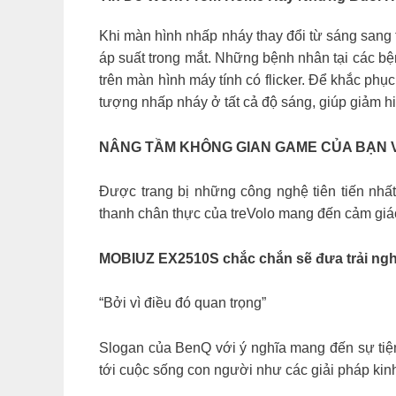
Khi màn hình nhấp nháy thay đổi từ sáng sang t
áp suất trong mắt. Những bệnh nhân tại các b
trên màn hình máy tính có flicker. Để khắc phục
tượng nhấp nháy ở tất cả độ sáng, giúp giảm h
NÂNG TẦM KHÔNG GIAN GAME CỦA BẠN V
Được trang bị những công nghệ tiên tiến nh
thanh chân thực của treVolo mang đến cảm giá
MOBIUZ EX2510S chắc chắn sẽ đưa trải ngh
“Bởi vì điều đó quan trọng”
Slogan của BenQ với ý nghĩa mang đến sự tiện
tới cuộc sống con người như các giải pháp kinh 