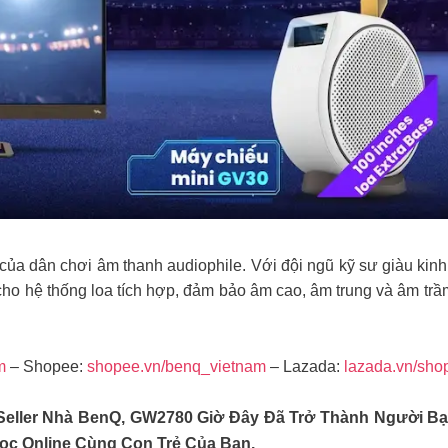
ủa dân chơi âm thanh audiophile. Với đội ngũ kỹ sư giàu kinh
ho hệ thống loa tích hợp, đảm bảo âm cao, âm trung và âm trầ
m
– Shopee:
shopee.vn/benq_vietnam
– Lazada:
lazada.vn/sho
-Seller Nhà BenQ, GW2780 Giờ Đây Đã Trở Thành Người 
c Online Cùng Con Trẻ Của Bạn.