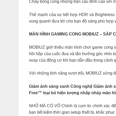
Cháy bỏng cùng những trận cầu đỉnh cao với
Thế mạnh của sự kết hợp HDR và Brightness In
xung quanh đưa tới cho bạn độ sáng phù hợp và
MÀN HÌNH GAMING CONG MOBIUZ – SẮP CÓ
MOBIUZ giới thiệu màn hình chơi game cong siê
hồi hộp của cuộc đua và tận hưởng góc nhìn t
xoay của động cơ khi bạn dẫn đầu trong cảnh 
Với những tính năng vượt trội, MOBIUZ xứng đ
Giảm ánh sáng xanh Công nghệ Giảm ánh sáng
Free™ loại bỏ hiện tượng nhấp nháy màn hìn
NHỎ MÀ CÓ VÕ Chính là cụm từ chính xác để mô
bạn tiết kiệm thời gian setup thiết bị, khắc phụ