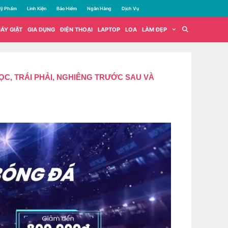
ỹ Phẩm
Linh Kiện
Bảo Hiểm
Ngân Hàng
Dịch Vụ
ÁY GIẶT
GIA DỤNG
ĐIỆN THOẠI
LAPTOP
LOA
LÀM ĐẸP
C, TRÁI PHẢI, NGHIÊNG TRƯỚC SAU VÀ