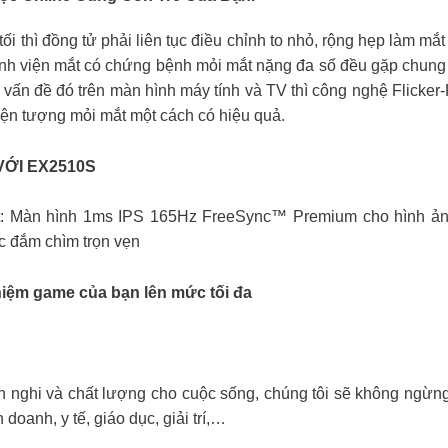
ối thì đồng tử phải liên tục điều chỉnh to nhỏ, rộng hẹp làm mắ
ệnh viện mắt có chứng bệnh mỏi mắt nặng đa số đều gặp chung 
 vấn đề đó trên màn hình máy tính và TV thì công nghệ Flicker-
iện tượng mỏi mắt một cách có hiệu quả.
ỚI EX2510S
ất: Màn hình 1ms IPS 165Hz FreeSync™ Premium cho hình ản
c đắm chìm trọn vẹn
iệm game của bạn lên mức tối đa
 nghi và chất lượng cho cuộc sống, chúng tôi sẽ không ngừng 
doanh, y tế, giáo dục, giải trí,…