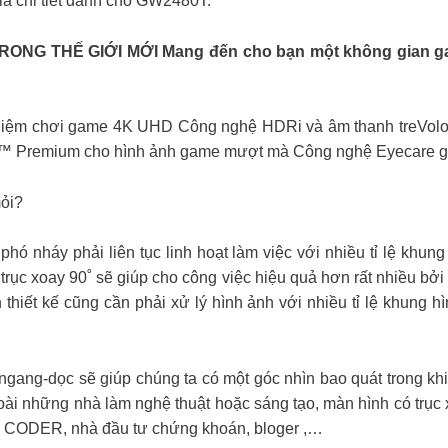
á chi tiết dành cho GW2480T.
G THẾ GIỚI MỚI Mang đến cho bạn một không gian gam
nghiệm chơi game 4K UHD Công nghệ HDRi và âm thanh treVolo
Premium cho hình ảnh game mượt mà Công nghệ Eyecare giúp
mỏi?
phó nháy phải liên tục linh hoạt làm việc với nhiều tỉ lệ khung
trục xoay 90˚ sẽ giúp cho công việc hiệu quả hơn rất nhiều bởi 
thiết kế cũng cần phải xử lý hình ảnh với nhiều tỉ lệ khung h
ngang-dọc sẽ giúp chúng ta có một góc nhìn bao quát trong khi
oài những nhà làm nghệ thuật hoặc sáng tạo, màn hình có trục
em CODER, nhà đầu tư chứng khoán, bloger ,…