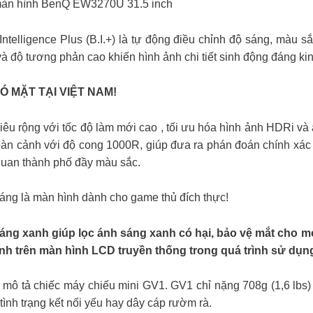
 màn hình BenQ EW3270U 31.5 inch
telligence Plus (B.I.+) là tự động điều chỉnh độ sáng, màu s
 độ tương phản cao khiến hình ảnh chi tiết sinh động đáng ki
 MẶT TẠI VIỆT NAM!
u rộng với tốc độ làm mới cao , tối ưu hóa hình ảnh HDRi và 
oàn cảnh với độ cong 1000R, giúp đưa ra phán đoán chính xác
quan thành phố đầy màu sắc.
áng là màn hình dành cho game thủ đích thực!
 xanh giúp lọc ánh sáng xanh có hại, bảo vệ mắt cho mọi 
h trên màn hình LCD truyền thống trong quá trình sử dụng 
 tả chiếc máy chiếu mini GV1. GV1 chỉ nặng 708g (1,6 lbs) 
c tình trạng kết nối yếu hay dây cáp rườm rà.