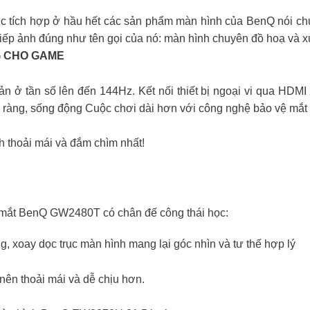
ược tích hợp ở hầu hết các sản phẩm màn hình của BenQ nói 
iếp ảnh đúng như tên gọi của nó: màn hình chuyên đồ hoạ và xử
G CHO GAME
ản ở tần số lên đến 144Hz. Kết nối thiết bị ngoại vi qua H
rõ ràng, sống động Cuộc chơi dài hơn với công nghệ bảo vệ mắ
 thoải mái và đắm chìm nhất!
ệ mắt BenQ GW2480T có chân đế công thái học:
g, xoay dọc trục màn hình mang lại góc nhìn và tư thế hợp lý
 nên thoải mái và dễ chịu hơn.