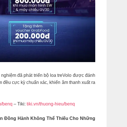
 nghiệm đã phát triển bộ loa treVolo được đánh
m đều cực kỳ chuẩn xác, khiến âm thanh xuất ra
p/benq
– Tiki:
tiki.vn/thuong-hieu/benq
Bạn Đồng Hành Không Thể Thiếu Cho Những