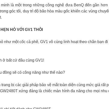
ng minh là một trong những công nghệ đưa BenQ đến gần hơn v
t trong góc tối, duy trì độ bão hòa màu gốc khiến các vùng chu
.
HẸN HÒ VỚI GV1 THÔI
nhỏ như một cốc cà phê, GV1 vô cùng linh hoạt theo chân bạn đ
h ở bất cứ đâu cùng GV1!
ệu đồng sẽ có công năng như thế nào?
n trang bị các giải pháp bảo vệ mắt toàn diện cùng mức giá rấ
nQ GW2480T xứng đáng là chiếc màn hình đa năng cho mọi nhu