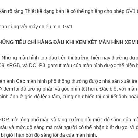
ắn rõ ràng Thiết kế dạng bản lề có thể nghiêng cho phép GV1 t
bạn cùng với máy chiếu mini GV1
NHỮNG TIÊU CHÍ HÀNG ĐẦU KHI XEM XÉT MÀN HÌNH XEM 
 Những màn hình top đầu trên thị trường hiện nay thường đư
09, sRGB, và DCI-P3, gamut màu của màn hình được thể hiện 
màn ảnh Các màn hình phổ thông thường được nhà sản xuất tra
VA đem lại độ tương phản và góc nhìn tốt hơn. Đặc biệt với mà
ình ảnh ở góc độ lệch tâm, cũng như hiển thị chi tiết ảnh hoặc
HDR mở rộng phổ màu và tăng cường dải mức độ sáng của màn
 màu và mức độ sáng mà mắt người có thể nhận biết được. Ví 
 bị giới hạn bởi độ sáng tối đa của màn hình.