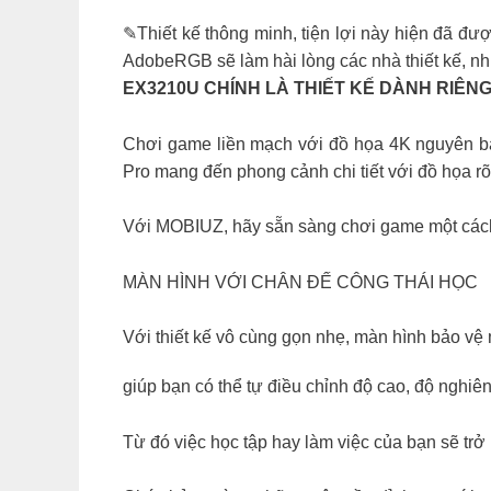
✎Thiết kế thông minh, tiện lợi này hiện đã đ
AdobeRGB sẽ làm hài lòng các nhà thiết kế, nh
EX3210U CHÍNH LÀ THIẾT KẾ DÀNH RIÊN
Chơi game liền mạch với đồ họa 4K nguyên b
Pro mang đến phong cảnh chi tiết với đồ họa 
Với MOBIUZ, hãy sẵn sàng chơi game một cách
MÀN HÌNH VỚI CHÂN ĐẾ CÔNG THÁI HỌC
Với thiết kế vô cùng gọn nhẹ, màn hình bảo v
giúp bạn có thể tự điều chỉnh độ cao, độ nghiên
Từ đó việc học tập hay làm việc của bạn sẽ trở