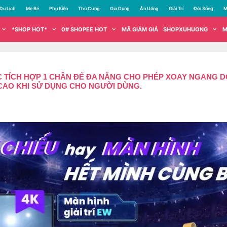
Du Lịch
Mẹ Bé
Phụ Kiện
Thú Cưng
Gia Dụng
Ăn Uống
Giải Trí
Đời Sống
M
*SHOP HOT*
0# SHOPEE HOT
MÃ GIẢM GIÁ
SHOPXUHUONG
M
TÍCH HỢP 1 CHÂN ĐẾ ĐA NĂNG CHO PHÉP XOAY NGANG DỌ
 CAO KHI SỬ DỤNG CHO NGƯỜI DÙNG.