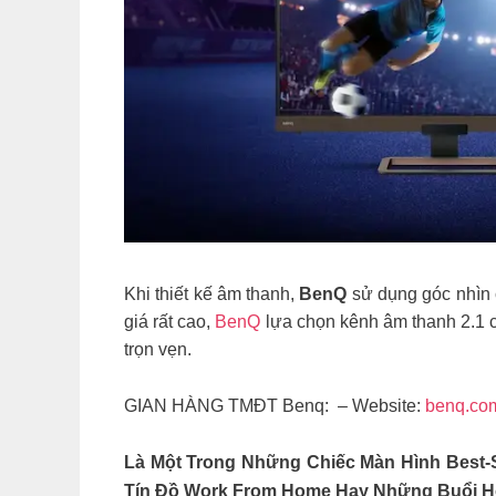
Khi thiết kế âm thanh,
BenQ
sử dụng góc nhìn c
giá rất cao,
BenQ
lựa chọn kênh âm thanh 2.1 c
trọn vẹn.
GIAN HÀNG TMĐT Benq: – Website:
benq.co
Là Một Trong Những Chiếc Màn Hình Best
Tín Đồ Work From Home Hay Những Buổi Họ