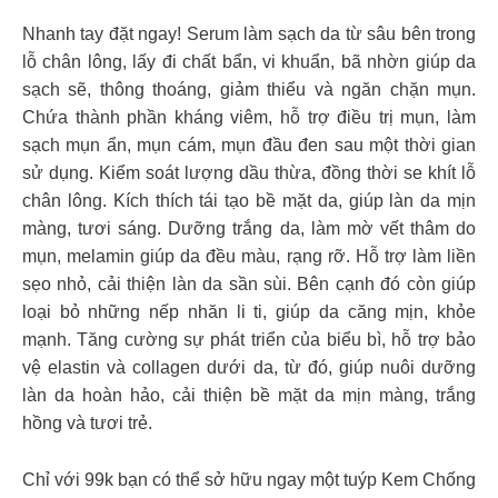
Nhanh tay đặt ngay! Serum làm sạch da từ sâu bên trong
lỗ chân lông, lấy đi chất bẩn, vi khuẩn, bã nhờn giúp da
sạch sẽ, thông thoáng, giảm thiểu và ngăn chặn mụn.
Chứa thành phần kháng viêm, hỗ trợ điều trị mụn, làm
sạch mụn ẩn, mụn cám, mụn đầu đen sau một thời gian
sử dụng. Kiểm soát lượng dầu thừa, đồng thời se khít lỗ
chân lông. Kích thích tái tạo bề mặt da, giúp làn da mịn
màng, tươi sáng. Dưỡng trắng da, làm mờ vết thâm do
mụn, melamin giúp da đều màu, rạng rỡ. Hỗ trợ làm liền
sẹo nhỏ, cải thiện làn da sần sùi. Bên cạnh đó còn giúp
loại bỏ những nếp nhăn li ti, giúp da căng mịn, khỏe
mạnh. Tăng cường sự phát triển của biểu bì, hỗ trợ bảo
vệ elastin và collagen dưới da, từ đó, giúp nuôi dưỡng
làn da hoàn hảo, cải thiện bề mặt da mịn màng, trắng
hồng và tươi trẻ.
Chỉ với 99k bạn có thể sở hữu ngay một tuýp Kem Chống