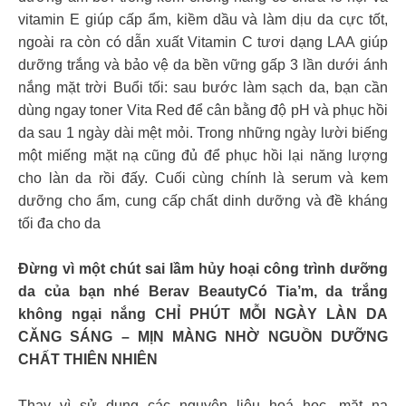
vitamin E giúp cấp ẩm, kiềm dầu và làm dịu da cực tốt,
ngoài ra còn có dẫn xuất Vitamin C tươi dạng LAA giúp
dưỡng trắng và bảo vệ da bền vững gấp 3 lần dưới ánh
nắng mặt trời Buổi tối: sau bước làm sạch da, bạn cần
dùng ngay toner Vita Red để cân bằng độ pH và phục hồi
da sau 1 ngày dài mệt mỏi. Trong những ngày lười biếng
một miếng mặt nạ cũng đủ để phục hồi lại năng lượng
cho làn da rồi đấy. Cuối cùng chính là serum và kem
dưỡng cho ẩm, cung cấp chất dinh dưỡng và đề kháng
tối đa cho da
Đừng vì một chút sai lầm hủy hoại công trình dưỡng
da của bạn nhé Berav BeautyCó Tia’m, da trắng
không ngại nắng CHỈ PHÚT MỖI NGÀY LÀN DA
CĂNG SÁNG – MỊN MÀNG NHỜ NGUỒN DƯỠNG
CHẤT THIÊN NHIÊN
Thay vì sử dụng các nguyên liệu hoá học, mặt nạ