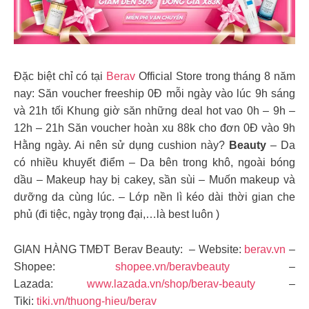
Đặc biệt chỉ có tại
Berav
Official Store trong tháng 8 năm
nay: Săn voucher freeship 0Đ mỗi ngày vào lúc 9h sáng
và 21h tối Khung giờ săn những deal hot vao 0h – 9h –
12h – 21h Săn voucher hoàn xu 88k cho đơn 0Đ vào 9h
Hằng ngày. Ai nên sử dụng cushion này?
Beauty
– Da
có nhiều khuyết điểm – Da bên trong khô, ngoài bóng
dầu – Makeup hay bị cakey, sần sùi – Muốn makeup và
dưỡng da cùng lúc. – Lớp nền lì kéo dài thời gian che
phủ (đi tiệc, ngày trọng đại,…là best luôn )
GIAN HÀNG TMĐT Berav Beauty: – Website:
berav.vn
–
Shopee:
shopee.vn/beravbeauty
–
Lazada:
www.lazada.vn/shop/berav-beauty
–
Tiki:
tiki.vn/thuong-hieu/berav