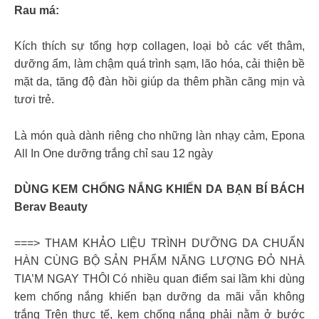
Rau má:
Kích thích sự tổng hợp collagen, loại bỏ các vết thâm,
dưỡng ẩm, làm chậm quá trình sạm, lão hóa, cải thiện bề
mặt da, tăng độ đàn hồi giúp da thêm phần căng mịn và
tươi trẻ.
Là món quà dành riêng cho những làn nhạy cảm, Epona
All In One dưỡng trắng chỉ sau 12 ngày
DÙNG KEM CHỐNG NẮNG KHIẾN DA BẠN BÍ BÁCH
Berav Beauty
===> THAM KHẢO LIỆU TRÌNH DƯỠNG DA CHUẨN
HÀN CÙNG BỘ SẢN PHẨM NĂNG LƯỢNG ĐỎ NHÀ
TIA’M NGAY THÔI Có nhiều quan điểm sai lầm khi dùng
kem chống nắng khiến bạn dưỡng da mãi vẫn không
trắng Trên thực tế, kem chống nắng phải nằm ở bước