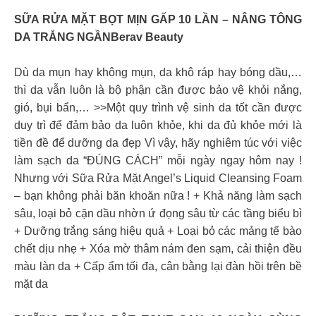
SỮA RỬA MẶT BỌT MỊN GẤP 10 LẦN – NÂNG TÔNG
DA TRẮNG NGẦNBerav Beauty
Dù da mụn hay không mụn, da khô ráp hay bóng dầu,…
thì da vẫn luôn là bộ phận cần được bảo vệ khỏi nắng,
gió, bụi bẩn,… >>Một quy trình vệ sinh da tốt cần được
duy trì để đảm bảo da luôn khỏe, khi da đủ khỏe mới là
tiền đề để dưỡng da đẹp Vì vậy, hãy nghiêm túc với việc
làm sạch da “ĐÚNG CÁCH” mỗi ngày ngay hôm nay !
Nhưng với Sữa Rửa Mặt Angel’s Liquid Cleansing Foam
– bạn không phải băn khoăn nữa ! + Khả năng làm sạch
sâu, loại bỏ cặn dầu nhờn ứ đọng sâu từ các tầng biểu bì
+ Dưỡng trắng sáng hiệu quả + Loại bỏ các mảng tế bào
chết dịu nhẹ + Xóa mờ thâm nám đen sạm, cải thiện đều
màu làn da + Cấp ẩm tối đa, cân bằng lại đàn hồi trên bề
mặt da