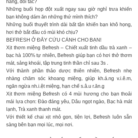
hàng, đối tác?
Những buổi họp đột xuất ngay sau giờ nghỉ trưa khiến
bạn không dám ăn những thứ mình thích?
Những buổi thuyết trình dài bất tận khiến bạn khô họng,
hơi thở bắt đầu có mùi khó chịu?
BEFRESH Ở ĐÂY CỨU CÁNH CHO BẠN!
Xịt thơm miệng Befresh – Chiết xuất tinh dầu trà xanh –
bạc hà 100% tự nhiên, Befresh giúp bạn có hơi thở thơm
mát, sảng khoái, tập trung tinh thần chỉ sau 3s .
Với thành phần thảo dược thiên nhiên, Befresh nhẹ
nhàng chăm sóc khoang miệng, giúp kh.á.ng v.i.ê.m,
ngăn ngừa nh.i.ệt miệng, hạn chế s.â.u r.ăn.g
Xịt thơm miệng Befresh có 4 mùi hương cho bạn thoải
mái lựa chọn: Đào đáng yêu, Dâu ngọt ngào, Bạc hà mát
lạnh, Trà xanh thanh mát.
Với thiết kế chai xịt nhỏ gọn, tiện lợi, Befresh luôn sẵn
sàng bên bạn mọi lúc, mọi nơi.