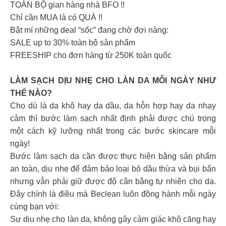
TOÀN BỘ gian hàng nhà BFO !!
Chỉ cần MUA là có QUÀ !!
Bật mí những deal “sốc” đang chờ đợi nàng:
SALE up to 30% toàn bộ sản phẩm
FREESHIP cho đơn hàng từ 250K toàn quốc
LÀM SẠCH DỊU NHẸ CHO LÀN DA MỖI NGÀY NHƯ
THẾ NÀO?
Cho dù là da khô hay da dầu, da hỗn hợp hay da nhạy
cảm thì bước làm sạch nhất định phải được chú trọng
một cách kỹ lưỡng nhất trong các bước skincare mỗi
ngày!
Bước làm sạch da cần được thực hiện bằng sản phẩm
an toàn, dịu nhẹ để đảm bảo loại bỏ dầu thừa và bụi bẩn
nhưng vẫn phải giữ được độ cân bằng tự nhiên cho da.
Đây chính là điều mà Beclean luôn đồng hành mỗi ngày
cùng bạn với:
Sự dịu nhẹ cho làn da, không gây cảm giác khô căng hay