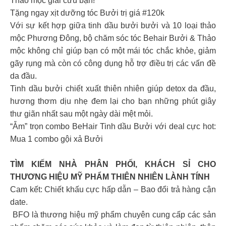
Thảo mộc giải cứu bạn!
Tặng ngay xịt dưỡng tóc Bưởi trị giá #120k
Với sự kết hợp giữa tinh dầu bưởi bưởi và 10 loại thảo
mộc Phương Đông, bộ chăm sóc tóc Behair Bưởi & Thảo
mộc không chỉ giúp bạn có một mái tóc chắc khỏe, giảm
gãy rụng mà còn có công dụng hỗ trợ điều trị các vấn đề
da đầu.
Tinh dầu bưởi chiết xuất thiên nhiên giúp detox da đầu,
hương thơm dịu nhẹ đem lại cho bạn những phút giây
thư giãn nhất sau một ngày dài mệt mỏi.
“Ẵm” trọn combo BeHair Tinh dầu Bưởi với deal cực hot:
Mua 1 combo gội xả Bưởi
TÌM KIẾM NHÀ PHÂN PHỐI, KHÁCH SỈ CHO
THƯƠNG HIỆU MỸ PHẨM THIÊN NHIÊN LÀNH TÍNH
Cam kết: Chiết khấu cực hấp dẫn – Bao đổi trả hàng cận
date.
️ BFO là thương hiệu mỹ phẩm chuyên cung cấp các sản