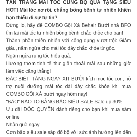
TÂN TRANG MÁI TÓC CÙNG BỘ QUÀ TẶNG SIÊU
HOT! Mái tóc xơ rối, chẳng bồng bềnh tự nhiên khiến
bạn thiếu đi sự tự tin?
Đừng lo, hãy để COMBO Gội Xả Behair Bưởi nhà BFO
tìm lại mái tóc tự nhiên bồng bềnh chắc khỏe cho bạn!
Thành phần thiên nhiên với công dụng vượt trội: Giảm
giàu, nấm ngứa cho mái tóc dày chắc khỏe từ gốc.
Ngăn ngừa rụng tóc hiệu quả.
Hương thơm tinh tế thư giãn thoải mái sau những giờ
làm việc căng thẳng!
ĐẶC BIỆT! TẶNG NGAY XỊT BƯỞI kích mọc tóc con, hỗ
trợ nuôi dưỡng mái tóc dài dày chắc khỏe khi mua
COMBO GỘI XẢ bưởi ngay hôm nay!
“BÃO” NÀO TO BẰNG BÃO SIÊU SALE Sale up 30%
Ưu đãi ĐỘC QUYỀN dành riêng cho bạn khi mua sắm
online
Nhận quà ngay
Cơn bão siêu sale sắp đổ bộ với sức ảnh hưởng lên đến