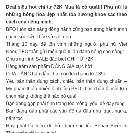
Deal siêu hot chỉ từ 72K Mua là có quà!!! Phụ nữ là
những bông hoa đẹp nhất, tỏa hương khoe sắc theo
cách của riêng mình.
BFO luôn sẵn sàng đồng hành cùng bạn trong hành trình
chăm sóc sức khỏe và sắc đẹp.
Tháng 10 này, để tôn vinh những người phụ nữ Việt
Nam, BFO thân gửi món quà tri ân dành riêng cho nàng:
Chương trình SALE đặc biệt CHỈ TỪ 72K
Hàng trăm sản phẩm ĐỒNG GIÁ cực hời
QUÀ TẶNG hấp dẫn cho mọi đơn hàng từ 135k
Yêu bản thân đúng cách, chiều bản thân đúng chuẩn –
Mỹ phẩm thiên nhiên lành tính BFO chắc chắn là một lựa
chọn nàng không thể nào bỏ qua!
Bạn đang gặp phải tình trạng tóc mỏng, yếu, dễ gãy rụng
Bạn đang gặp phải các vấn đề da đầu như gàu, ngứa,
nấm tóc
Hãy phát tín hiệu để bộ chăm sóc tóc Behair Bưởi &