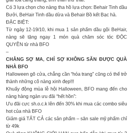
Có 3 lựa chọn cho nàng tha hồ lựa chọn: Behair Tinh dầu
Bưởi, BeHair Tinh dầu dừa và Behair Bồ kết Bạc hà.
ĐẶC BIỆT:
Từ ngày 12-19/10, khi mua 1 sản phẩm dầu gội BeHair,
nàng sẽ tặng ngay 1 món quà chăm sóc tóc ĐỘC
QUYỀN từ nhà BFO
–
CHẲNG SỢ MA, CHỈ SỢ KHÔNG SĂN ĐƯỢC QUÀ
NHÀ BFO
Halloween gõ cửa, chẳng cần “hóa trang” cũng có thể trở
thành những cô nàng xinh đẹp!!!
Khuấy động mùa lễ hội Halloween, BFO mang đến cho
nàng hàng ngàn ưu đãi “hết hồn”:
Ưu đãi cực sh.o.c.k lên đến 30% khi mua các combo siêu
hot của nhà BFO
Giảm giá TẤT CẢ các sản phẩm – săn sale mỹ phẩm chỉ
từ 49k