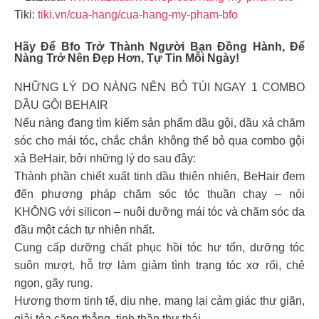
Tiki:
tiki.vn/cua-hang/cua-hang-my-pham-bfo
Hãy Để Bfo Trở Thành Người Bạn Đồng Hành, Để
Nàng Trở Nên Đẹp Hơn, Tự Tin Mỗi Ngày!
NHỮNG LÝ DO NÀNG NÊN BỎ TÚI NGAY 1 COMBO
DẦU GỘI BEHAIR
Nếu nàng đang tìm kiếm sản phẩm dầu gội, dầu xả chăm
sóc cho mái tóc, chắc chắn không thể bỏ qua combo gội
xả BeHair, bởi những lý do sau đây:
Thành phần chiết xuất tinh dầu thiên nhiên, BeHair đem
đến phương pháp chăm sóc tóc thuần chay – nói
KHÔNG với silicon – nuôi dưỡng mái tóc và chăm sóc da
đầu một cách tự nhiên nhất.
Cung cấp dưỡng chất phục hồi tóc hư tổn, dưỡng tóc
suôn mượt, hỗ trợ làm giảm tình trạng tóc xơ rối, chẻ
ngọn, gãy rụng.
Hương thơm tinh tế, dịu nhẹ, mang lại cảm giác thư giãn,
giải tỏa căng thẳng, tinh thần thư thái.