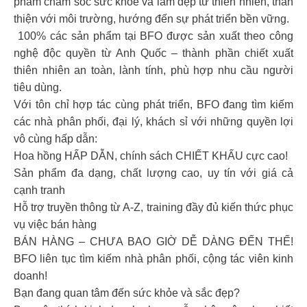
phẩm chăm sóc sức khỏe và làm đẹp từ thiên nhiên, thân
thiện với môi trường, hướng đến sự phát triển bền vững.
️ 100% các sản phẩm tại BFO được sản xuất theo công
nghệ độc quyền từ Anh Quốc – thành phần chiết xuất
thiên nhiên an toàn, lành tính, phù hợp nhu cầu người
tiêu dùng.
Với tôn chỉ hợp tác cùng phát triển, BFO đang tìm kiếm
các nhà phân phối, đại lý, khách sỉ với những quyền lợi
vô cùng hấp dẫn:
Hoa hồng HẤP DẪN, chính sách CHIẾT KHẤU cực cao!
Sản phẩm đa dạng, chất lượng cao, uy tín với giá cả
cạnh tranh
Hỗ trợ truyền thông từ A-Z, training đầy đủ kiến thức phục
vụ việc bán hàng
BÁN HÀNG – CHƯA BAO GIỜ DỄ DÀNG ĐẾN THẾ!
BFO liên tục tìm kiếm nhà phân phối, cộng tác viên kinh
doanh!
Bạn đang quan tâm đến sức khỏe và sắc đẹp?