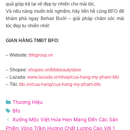
quả giúp trả lại vẻ đẹp tự nhiên cho mái tóc.
Và nếu nàng muốn trải nghiệm, hãy liên hệ cùng BFO để
khám phá ngay Behair Bưởi – giải pháp chăm sóc mái
tóc đẹp tự nhiên nhé!
GIAN HÀNG TMĐT BFO:
– Website:
bfogroup.vn
– Shopee:
shopee.vn/bfobeautystore
– Lazada:
www.lazada.vn/shop/cua-hang-my-pham-bfo
– Tiki:
tiki.vn/cua-hang/cua-hang-my-pham-bfo
Danh
Thương Hiệu
mục
Thẻ
Bfo
Xưởng Mộc Việt Hứa Hẹn Mang Đến Các Sản
Phẩm Vòng Trầm Hương Chất Lượng Cao Với 1