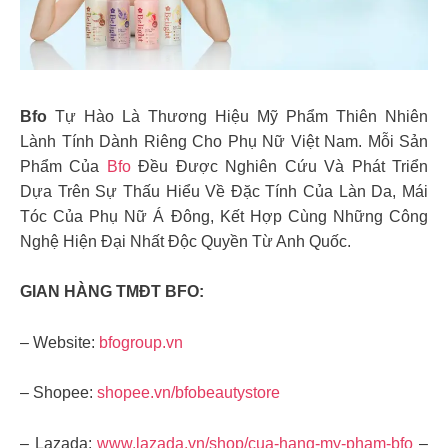
Bfo
Tự Hào Là Thương Hiệu Mỹ Phẩm Thiên Nhiên
Lành Tính Dành Riêng Cho Phụ Nữ Việt Nam. Mỗi Sản
Phẩm Của
Bfo
Đều Được Nghiên Cứu Và Phát Triển
Dựa Trên Sự Thấu Hiểu Về Đặc Tính Của Làn Da, Mái
Tóc Của Phụ Nữ Á Đông, Kết Hợp Cùng Những Công
Nghệ Hiện Đại Nhất Độc Quyền Từ Anh Quốc.
GIAN HÀNG TMĐT BFO:
– Website:
bfogroup.vn
– Shopee:
shopee.vn/bfobeautystore
– Lazada:
www.lazada.vn/shop/cua-hang-my-pham-bfo
–