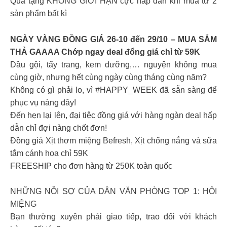
Quà tặng KHÔNG GIỚI HẠN cực hấp dẫn khi mua từ 2
sản phẩm bất kì
NGÀY VÀNG ĐỒNG GIÁ 26-10 đến 29/10 – MUA SẮM
THẢ GAAAA Chớp ngay deal đổng giá chỉ từ 59K
Dầu gội, tẩy trang, kem dưỡng,… nguyện không mua
cùng giờ, nhưng hết cùng ngày cùng tháng cùng năm?
Không có gì phải lo, vì #HAPPY_WEEK đã sẵn sàng để
phục vụ nàng đây!
Đến hẹn lại lên, đại tiệc đồng giá với hàng ngàn deal hấp
dẫn chỉ đợi nàng chốt đơn!
Đồng giá Xịt thơm miệng Befresh, Xịt chống nắng và sữa
tắm cánh hoa chỉ 59K
FREESHIP cho đơn hàng từ 250K toàn quốc
NHỮNG NỖI SỢ CỦA DÂN VĂN PHÒNG TOP 1: HÔI
MIỆNG
Bạn thường xuyên phải giao tiếp, trao đổi với khách