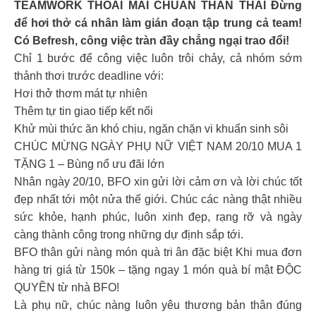
TEAMWORK THOẢI MÁI CHUẨN THẦN THÁI Đừng
để hơi thở cá nhân làm gián đoạn tập trung cả team!
Có Befresh, công việc tràn đầy chẳng ngại trao đổi!
Chỉ 1 bước để công việc luôn trôi chảy, cả nhóm sớm
thảnh thơi trước deadline với:
Hơi thở thơm mát tự nhiên
Thêm tự tin giao tiếp kết nối
Khử mùi thức ăn khó chịu, ngăn chặn vi khuẩn sinh sôi
CHÚC MỪNG NGÀY PHỤ NỮ VIỆT NAM 20/10 MUA 1
TẶNG 1 – Bùng nổ ưu đãi lớn
Nhân ngày 20/10, BFO xin gửi lời cảm ơn và lời chúc tốt
đẹp nhất tới một nửa thế giới. Chúc các nàng thật nhiều
sức khỏe, hạnh phúc, luôn xinh đẹp, rạng rỡ và ngày
càng thành công trong những dự định sắp tới.
BFO thân gửi nàng món quà tri ân đặc biệt Khi mua đơn
hàng trị giá từ 150k – tặng ngay 1 món quà bí mật ĐỘC
QUYỀN từ nhà BFO!
Là phụ nữ, chúc nàng luôn yêu thương bản thân đúng