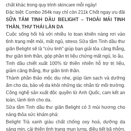
chất khác trong quy trình skincare mỗi ngày!
Đặc biệt: Combo 264k nay chỉ còn 211k Chốt ngay ưu đãi
SỮA TẮM TINH DẦU BELIGHT – THOẢI MÁI TINH
THẦN, THƯ THÁI LÀN DA
Cuộc sống hối hả với nhiều lo toan khiến nàng rơi vào
tình trạng mệt mỏi, mất ngủ, stress Sữa tắm Tinh dầu thư
giãn Belight sẽ là “cứu tinh” giúp bạn giải tỏa căng thẳng,
thư giãn tinh thần, góp phần trị liệu chứng mất ngủ, lo âu.
Tinh dầu chiết xuất 100% từ thiên nhiên hỗ trợ trị liệu,
giảm căng thẳng, thư giãn tinh thần.
Thành phần thảo mộc dịu nhẹ, giúp làm sạch và dưỡng
ẩm cho da, bảo vệ da khỏi những tác nhân từ môi trường.
Công nghệ sản xuất độc quyền từ Anh Quốc, cam kết an
toàn, lành tính cho da.
Sữa tắm Tinh dầu thư giãn Belight có 3 mùi hương cho
nàng thỏa sức khám phá:
Belight Trà xanh giàu chất chống oxy hoá, dưỡng da
sáng mịn, cải thiện tình trạng mụn lưng, điều tiết bã nhờn,