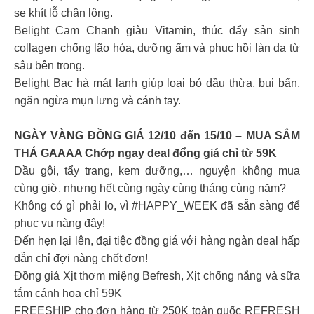
se khít lỗ chân lông.
Belight Cam Chanh giàu Vitamin, thúc đẩy sản sinh
collagen chống lão hóa, dưỡng ẩm và phục hồi làn da từ
sâu bên trong.
Belight Bạc hà mát lạnh giúp loại bỏ dầu thừa, bụi bẩn,
ngăn ngừa mụn lưng và cánh tay.
NGÀY VÀNG ĐỒNG GIÁ 12/10 đến 15/10 – MUA SẮM
THẢ GAAAA Chớp ngay deal đổng giá chỉ từ 59K
Dầu gội, tẩy trang, kem dưỡng,… nguyện không mua
cùng giờ, nhưng hết cùng ngày cùng tháng cùng năm?
Không có gì phải lo, vì #HAPPY_WEEK đã sẵn sàng để
phục vụ nàng đây!
Đến hẹn lại lên, đại tiệc đồng giá với hàng ngàn deal hấp
dẫn chỉ đợi nàng chốt đơn!
Đồng giá Xịt thơm miệng Befresh, Xịt chống nắng và sữa
tắm cánh hoa chỉ 59K
FREESHIP cho đơn hàng từ 250K toàn quốc REFRESH