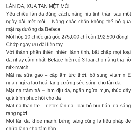
LÀN DA, XUA TAN MỆT MỎI
Yêu chiều làn da đúng cách, nâng niu tinh thần sau một
ngày dài mệt mỏi – Nàng chắc chắn không thể bỏ qua
mặt nạ dưỡng da Beface
Một hộp 10 chiếc giá gốc 2̶7̶5̶,̶0̶0̶0 chỉ còn 192,500 đồng!
Chớp ngay ưu đãi liền tay
Với thành phần thiên nhiên lành tính, bất chấp mọi loại
da nhạy cảm nhất, Beface hiện có 3 loại cho nàng tha hồ
mix-match:
Mặt nạ sữa gạo – cấp ẩm tức thời, bổ sung vitamin E
ngăn ngừa lão hoá, tăng cường sức sống cho làn da
Mặt nạ tràm trà – làm dịu da, ngăn ngừa mụn, thúc đẩy
quá trình phục hồi cho da
Mặt nạ than tre – detox làn da, loại bỏ bụi bẩn, da sáng
rạng ngời
Một làn da khoẻ mạnh, bừng sáng cũng là liệu pháp để
chữa lành cho tâm hồn.