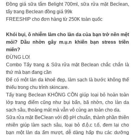
Đồng giá sữa tắm Belight 700ml, sữa rửa mặt Beclean,
tẩy trang Beclean đồng giá 99k
FREESHIP cho đơn hàng từ 250K toàn quốc
Khói bụi, ô nhiễm làm cho làn da của bạn trở nên mệt
mỏi? Dầu nhờn gây m.ụ.n khiến bạn stress triền
miên?
ĐỪNG LO!
Combo Tẩy trang & Sữa rửa mặt Beclean chắc chắn là
thứ mà bạn đang cần
Để có một làn da khoẻ đẹp, làm sạch là bước không thể
thiếu trong chu trình skincare.
Tẩy trang Beclean KHÔNG CỒN giúp loại bỏ hoàn toàn
lớp trang điểm cũng như bụi bẩn, bã nhờn, cho làn da
sạch sâu, thoáng mát mà vẫn vô cùng an toàn cho da.
Sữa rửa mặt BeClean với độ pH chuẩn, thành phần thiên
nhiên giúp làm sạch sâu, loại bỏ đ.ộ.c t.ố, đem lại cho
bạn một làn da ẩm mượt, dễ dàng hấp thu các dưỡng