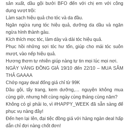
sản xuất, dầu gội bưởi BFO đến với chị em với công
dụng vượt trội:
Làm sạch hiệu quả cho tóc và da đầu.
Ngăn ngừa rụng tóc hiệu quả, dưỡng da dầu và ngăn
ngừa hình thành gàu.
Kích thích mọc tóc, làm dày và dài tóc hiệu quả.
Phục hồi những sợi tóc hư tổn, giúp cho mái tóc suôn
mượt, vào nếp hiệu quả.
Hương thơm tự nhiên giúp nàng tự tin mọi lúc mọi nơi.
NGÀY VÀNG ĐỒNG GIÁ 19/10 đến 22/10 – MUA SẮM
THẢ GAAAA
Chớp ngay deal đổng giá chỉ từ 99K
Dầu gội, tẩy trang, kem dưỡng,… nguyện không mua
cùng giờ, nhưng hết cùng ngày cùng tháng cùng năm?
Không có gì phải lo, vì #HAPPY_WEEK đã sẵn sàng để
phục vụ nàng đây!
Đến hẹn lại lên, đại tiệc đồng giá với hàng ngàn deal hấp
dẫn chỉ đợi nàng chốt đơn!