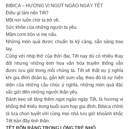
BIBICA – HƯƠNG VỊ NGỌT NGÀO NGÀY TẾT
Điều gì làm nên Tết?
Một nơi luôn chờ ta trở về.
Sức khỏe của những người ta yêu.
Mâm cơm tròn vị mẹ nấu.
Những món quà được chuẩn bị kỹ càng, sẵn sàng trao
tay.
Cùng với nhịp thở của thời đại, Tết nay dù có nhiều thay
đổi nhưng những tinh hoa văn hóa truyền thống vẫn
được lưu giữ trong mỗi chúng ta. Tết sẽ thật sự ý nghĩa
khi gia đình đoàn tụ, gắn kết sum vầy, theo đó là sự hiện
diện của những câu chúc ý nghĩa, những món quà đặc
sắc gửi đến những người thân yêu.
Bánh kẹo sẽ tăng thêm ngọt ngào ngày Tết, là hương vị
không thể thiếu trong buổi sum họp gia đình, Bibica chính
là lựa chọn tuyệt vời cùng mọi nhà lưu giữ khoảnh khắc
Tết tràn đầy tình thân.
TẾT RỘN RÀNG TRONG LÒNG TRẺ NHỎ