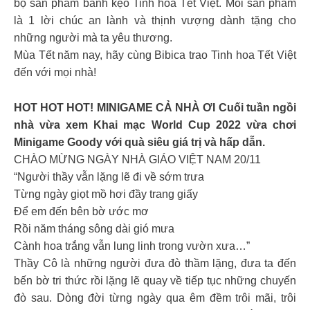
bộ sản phẩm bánh kẹo Tinh hoa Tết Việt. Mỗi sản phẩm
là 1 lời chúc an lành và thịnh vượng dành tặng cho
những người mà ta yêu thương.
Mùa Tết năm nay, hãy cùng Bibica trao Tinh hoa Tết Việt
đến với mọi nhà!
HOT HOT HOT! MINIGAME CẢ NHÀ ƠI Cuối tuần ngồi
nhà vừa xem Khai mạc World Cup 2022 vừa chơi
Minigame Goody với quà siêu giá trị và hấp dẫn.
CHÀO MỪNG NGÀY NHÀ GIÁO VIỆT NAM 20/11
“Người thầy vẫn lặng lẽ đi về sớm trưa
Từng ngày giọt mồ hơi đầy trang giấy
Để em đến bên bờ ước mơ
Rồi năm tháng sông dài gió mưa
Cành hoa trắng vẫn lung linh trong vườn xưa…”
Thầy Cô là những người đưa đò thầm lặng, đưa ta đến
bến bờ tri thức rồi lặng lẽ quay về tiếp tục những chuyến
đò sau. Dòng đời từng ngày qua êm đềm trôi mãi, trôi