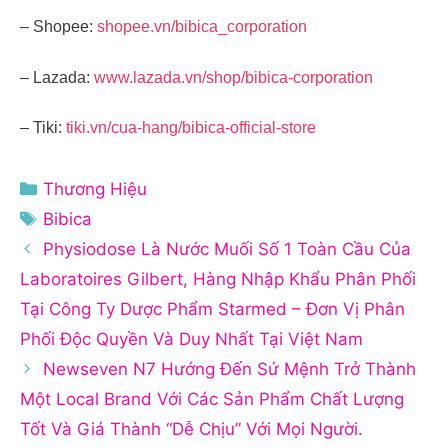
– Shopee:
shopee.vn/bibica_corporation
– Lazada:
www.lazada.vn/shop/bibica-corporation
– Tiki:
tiki.vn/cua-hang/bibica-official-store
Danh
Thương Hiệu
mục
Thẻ
Bibica
Physiodose Là Nước Muối Số 1 Toàn Cầu Của
Laboratoires Gilbert, Hàng Nhập Khẩu Phân Phối
Tại Công Ty Dược Phẩm Starmed – Đơn Vị Phân
Phối Độc Quyền Và Duy Nhất Tại Việt Nam
Newseven N7 Hướng Đến Sứ Mệnh Trở Thành
Một Local Brand Với Các Sản Phẩm Chất Lượng
Tốt Và Giá Thành “Dễ Chịu” Với Mọi Người.