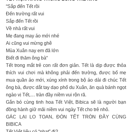
“Sắp đến Tết rồi
Đến trường rất vui
Sắp đến Tết rồi
Về nhà rất vui
Mẹ đang may áo mới nhé
Ai cũng vui mừng ghê
Mùa Xuân nay em đã lớn
Biết đi thăm ông bà“
Tết trong mắt trẻ con rất đơn giản. Tết là dịp được thỏa
thích vui chơi mà không phải đến trường, được bố mẹ
mua quần áo mới, xúng xính trong bộ áo dài đi chúc Tết
ông bà, được dắt tay dạo phố du Xuân, ăn quà bánh ngọt
ngào vị Tết,… tràn đầy niềm vui rộn rã.
Gắn bó cùng tinh hoa Tết Việt, Bibica sẽ là người bạn
đồng hành giữ mãi niềm vui ngày Tết cho trẻ nhỏ.
GÁC LẠI LO TOAN, ĐÓN TẾT TRÒN ĐẦY CÙNG
BIBICA
Tết Việt liệu có “nhạt” đi?