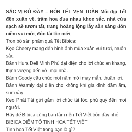
SẮC VỊ ĐỦ ĐẦY – ĐÓN TẾT VẸN TOÀN Mỗi dịp Tết
đến xuân về, trăm hoa đua nhau khoe sắc, nhà cửa
sạch sẽ tươm tất, trang hoàng lộng lẫy sẵn sàng đón
niềm vui mới, đón tài lộc mới.
Trọn bộ sản phẩm quà Tết Bibica:
Kẹo Cheery mang đến hình ảnh mùa xuân vui tươi, muôn
sắc.
Bánh Hura Deli Minh Phú đại diện cho lời chúc an khang,
thịnh vượng đến với mọi nhà.
Bánh Goody cầu chúc một năm mới may mắn, thuận lợi.
Bánh Warmly đại diện cho không khí gia đình đầm ấm,
sum vầy
Kẹo Phát Tài gửi gắm lời chúc tài lộc, phú quý đến mọi
người.
Hãy để Bibica cùng bạn làm nên Tết Việt tròn đầy nhé!
BIBICA ĐIỂM TÔ TINH HOA TẾT VIỆT
Tinh hoa Tết Việt trong bạn là gì?