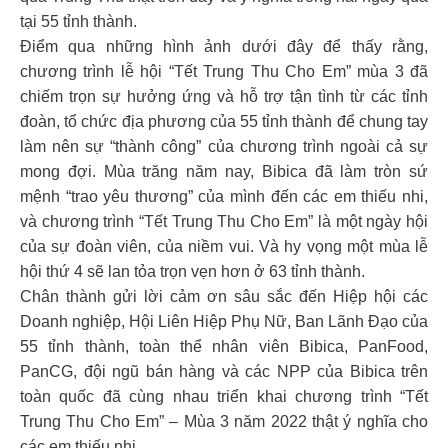
tại 55 tỉnh thành.
Điểm qua những hình ảnh dưới đây để thấy rằng,
chương trình lễ hội “Tết Trung Thu Cho Em” mùa 3 đã
chiếm trọn sự hưởng ứng và hỗ trợ tận tình từ các tỉnh
đoàn, tổ chức địa phương của 55 tỉnh thành để chung tay
làm nên sự “thành công” của chương trình ngoài cả sự
mong đợi. Mùa trăng năm nay, Bibica đã làm tròn sứ
mệnh “trao yêu thương” của mình đến các em thiếu nhi,
và chương trình “Tết Trung Thu Cho Em” là một ngày hội
của sự đoàn viên, của niềm vui. Và hy vọng một mùa lễ
hội thứ 4 sẽ lan tỏa trọn vẹn hơn ở 63 tỉnh thành.
Chân thành gửi lời cảm ơn sâu sắc đến Hiệp hội các
Doanh nghiệp, Hội Liên Hiệp Phụ Nữ, Ban Lãnh Đạo của
55 tỉnh thành, toàn thể nhân viên Bibica, PanFood,
PanCG, đội ngũ bán hàng và các NPP của Bibica trên
toàn quốc đã cùng nhau triển khai chương trình “Tết
Trung Thu Cho Em” – Mùa 3 năm 2022 thật ý nghĩa cho
các em thiếu nhi.