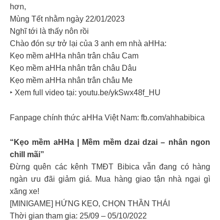
hơn,
Mùng Tết nhằm ngày 22/01/2023
Nghĩ tới là thấy nôn rồi
Chào đón sự trở lại của 3 anh em nhà aHHa:
Kẹo mềm aHHa nhân trân châu Cam
Kẹo mềm aHHa nhân trân châu Dâu
Kẹo mềm aHHa nhân trân châu Me
‣ Xem full video tại: youtu.be/ykSwx48f_HU
Fanpage chính thức aHHa Việt Nam: fb.com/ahhabibica
“Kẹo mềm aHHa | Mềm mềm dzai dzai – nhân ngon
chill mãi”
Đừng quên các kênh TMĐT Bibica vẫn đang có hàng
ngàn ưu đãi giảm giá. Mua hàng giao tận nhà ngại gì
xăng xe!
[MINIGAME] HỨNG KẸO, CHỌN THẦN THÁI
Thời gian tham gia: 25/09 – 05/10/2022