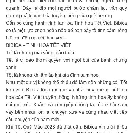
nghi thức đặc biệt cho bản thân và những người xung
quanh. Đây là dịp mọi người bước chậm lại, trân quý
những giá trị văn hóa truyền thống của quê hương.
Gắn bó cùng hành trình lan tỏa Tinh hoa Tết Việt, Bibica
sẽ là một lựa chọn hoàn hảo để bạn bày tỏ tình cảm, lòng
biết ơn đến người thân yêu.
BIBICA – TINH HOA TẾT VIỆT
Tết là những mai vàng, đào thắm
Tết là vị dẻo thơm quyện với ngọt bùi của bánh chưng
xanh
Tết là không khí ấm áp khi gia đình sum họp
Như một dư vị không thể thiếu để làm nên những cái Tết
trọn vẹn, Bibica luôn gìn giữ và phát huy những nét tinh
hoa của Tết Việt truyền thống. Những tinh hoa ấy không
chỉ gọi mùa Xuân mà còn giúp chúng ta có cơ hội sum
vầy bên nhau, ôn lại chuyện xưa và cùng nhau viết tiếp
câu chuyện của năm mới..
Khi Tết Quý Mão 2023 đã thật gần, Bibica xin giới thiệu