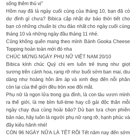
sống thêm thú vị”
Hôm nay đã là ngày cuối cùng của tháng 10, bạn đã có
dự đình gì chưa? Bibica cập nhật dự báo thời tiết cho
bạn có những chuẩn bị chu đáo nhất cho ngày cuối cùng
tháng 10 và những ngày đầu tháng 11 nhé.
Cũng không quên mang theo mình Bánh Gooka Cheese
Topping hoàn toàn mới đó nha
CHÚC MỪNG NGÀY PHỤ NỮ VIỆT NAM 20/10
Bibica kính chúc Quý chị em luôn trẻ trung như giọt
sương trên cánh hoa, rạng rỡ như buổi sớm ban mai, dịu
dàng như hoàng hôn ấm áp và xinh đẹp đến nỗi phần
còn lại của thế giới đều tròn xoe đôi mắt.
Phụ nữ là ngọn lửa trong gia đình, là con tàu vươn mình
ra thế giới, là mẹ bỉm full-time hay cô gái độc thân mỗi
ngày chạy đua cùng hoài bão? Dù bạn lựa chọn phiên
bản nào, hãy luôn là người phụ nữ rạng rỡ, hạnh phúc và
đầy kiêu hãnh nhé!
CÒN 96 NGÀY NỮA LÀ TẾT RỒI Tết năm nay đến sớm