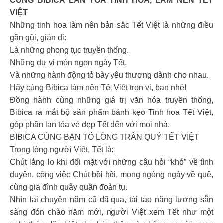
CÙNG BIBICA LAN TỎA TINH HOA, LÀM NÊN TẾT
VIỆT
Những tinh hoa làm nên bản sắc Tết Việt là những điều
gần gũi, giản dị:
Là những phong tục truyền thống.
Những dư vị món ngon ngày Tết.
Và những hành động tỏ bày yêu thương dành cho nhau.
Hãy cùng Bibica làm nên Tết Việt trọn vị, bạn nhé!
Đồng hành cùng những giá trị văn hóa truyền thống,
Bibica ra mắt bộ sản phẩm bánh kẹo Tinh hoa Tết Việt,
góp phần lan tỏa vẻ đẹp Tết đến với mọi nhà.
BIBICA CÙNG BẠN TỎ LÒNG TRÂN QUÝ TẾT VIỆT
Trong lòng người Việt, Tết là:
Chút lắng lo khi đối mặt với những câu hỏi “khó” về tình
duyên, công việc Chút bồi hồi, mong ngóng ngày về quê,
cùng gia đình quây quần đoàn tụ.
Nhìn lại chuyện năm cũ đã qua, tái tạo năng lượng sẵn
sàng đón chào năm mới, người Việt xem Tết như một