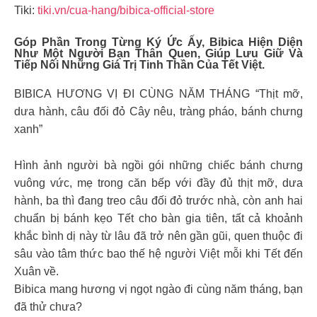
Tiki:
tiki.vn/cua-hang/bibica-official-store
Góp Phần Trong Từng Ký Ức Ấy, Bibica Hiện Diện
Như Một Người Bạn Thân Quen, Giúp Lưu Giữ Và
Tiếp Nối Những Giá Trị Tinh Thần Của Tết Việt.
BIBICA HƯƠNG VỊ ĐI CÙNG NĂM THÁNG “Thịt mỡ,
dưa hành, câu đối đỏ Cây nêu, tràng pháo, bánh chưng
xanh”
Hình ảnh người bà ngồi gói những chiếc bánh chưng
vuông vức, mẹ trong căn bếp với đầy đủ thịt mỡ, dưa
hành, ba thì đang treo câu đối đỏ trước nhà, còn anh hai
chuẩn bị bánh kẹo Tết cho bàn gia tiên, tất cả khoảnh
khắc bình dị này từ lâu đã trở nên gần gũi, quen thuộc đi
sâu vào tâm thức bao thế hệ người Việt mỗi khi Tết đến
Xuân về.
Bibica mang hương vị ngọt ngào đi cùng năm tháng, bạn
đã thử chưa?