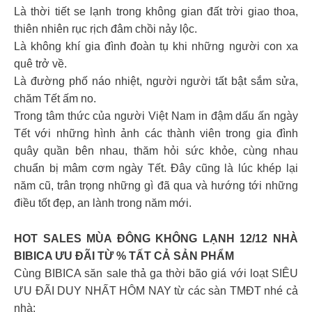
Là thời tiết se lạnh trong không gian đất trời giao thoa,
thiên nhiên rục rịch đâm chồi nảy lộc.
Là không khí gia đình đoàn tụ khi những người con xa
quê trở về.
Là đường phố náo nhiệt, người người tất bật sắm sửa,
chăm Tết ấm no.
Trong tâm thức của người Việt Nam in đậm dấu ấn ngày
Tết với những hình ảnh các thành viên trong gia đình
quây quần bên nhau, thăm hỏi sức khỏe, cùng nhau
chuẩn bị mâm cơm ngày Tết. Đây cũng là lúc khép lại
năm cũ, trân trọng những gì đã qua và hướng tới những
điều tốt đẹp, an lành trong năm mới.
HOT SALES MÙA ĐÔNG KHÔNG LẠNH 12/12 NHÀ
BIBICA ƯU ĐÃI TỪ % TẤT CẢ SẢN PHẨM
Cùng BIBICA săn sale thả ga thời bão giá với loạt SIÊU
ƯU ĐÃI DUY NHẤT HÔM NAY từ các sàn TMĐT nhé cả
nhà: