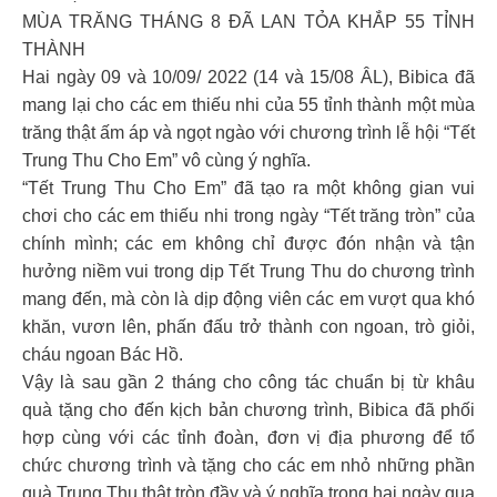
MÙA TRĂNG THÁNG 8 ĐÃ LAN TỎA KHẮP 55 TỈNH
THÀNH
Hai ngày 09 và 10/09/ 2022 (14 và 15/08 ÂL), Bibica đã
mang lại cho các em thiếu nhi của 55 tỉnh thành một mùa
trăng thật ấm áp và ngọt ngào với chương trình lễ hội “Tết
Trung Thu Cho Em” vô cùng ý nghĩa.
“Tết Trung Thu Cho Em” đã tạo ra một không gian vui
chơi cho các em thiếu nhi trong ngày “Tết trăng tròn” của
chính mình; các em không chỉ được đón nhận và tận
hưởng niềm vui trong dịp Tết Trung Thu do chương trình
mang đến, mà còn là dịp động viên các em vượt qua khó
khăn, vươn lên, phấn đấu trở thành con ngoan, trò giỏi,
cháu ngoan Bác Hồ.
Vậy là sau gần 2 tháng cho công tác chuẩn bị từ khâu
quà tặng cho đến kịch bản chương trình, Bibica đã phối
hợp cùng với các tỉnh đoàn, đơn vị địa phương để tổ
chức chương trình và tặng cho các em nhỏ những phần
quà Trung Thu thật tròn đầy và ý nghĩa trong hai ngày qua