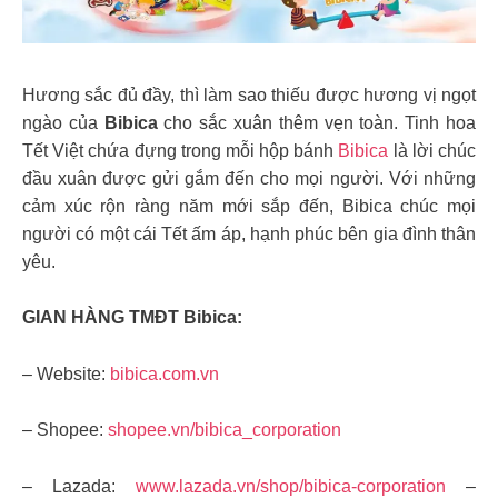
Hương sắc đủ đầy, thì làm sao thiếu được hương vị ngọt
ngào của
Bibica
cho sắc xuân thêm vẹn toàn. Tinh hoa
Tết Việt chứa đựng trong mỗi hộp bánh
Bibica
là lời chúc
đầu xuân được gửi gắm đến cho mọi người. Với những
cảm xúc rộn ràng năm mới sắp đến, Bibica chúc mọi
người có một cái Tết ấm áp, hạnh phúc bên gia đình thân
yêu.
GIAN HÀNG TMĐT Bibica:
– Website:
bibica.com.vn
– Shopee:
shopee.vn/bibica_corporation
– Lazada:
www.lazada.vn/shop/bibica-corporation
–