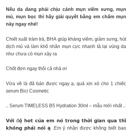
Nếu da đang phải chịu cảnh mụn viêm sưng, mụn
mủ, mụn bọc thì hãy giải quyết bằng em chấm mụn
này ngay nhé!
Chiết xuất tràm trà, BHA giúp kháng viêm, giảm sưng, hút
dịch mủ và làm khô nhân mụn cực nhanh tả lại vùng da
như chưa có mụn xảy ra
Chốt đơn ngay thôi cả nhà ơi
Vừa về là đã bán được ngay ạ, quá xịn xò cho 1 chiếc
serum Bici Cosmetic
.. Serum TIMELESS B5 Hydration 30ml – mẫu mới nhất ..
𝗩𝗼̛́𝗶 đ𝗼̣̂ 𝗵𝗼𝘁 𝗰𝘂̉𝗮 𝗲𝗺 𝗻𝗼́ 𝘁𝗿𝗼𝗻𝗴 𝘁𝗵𝗼̛̀𝗶 𝗴𝗶𝗮𝗻 𝗾𝘂𝗮 𝘁𝗵𝗶̀
𝗸𝗵𝗼̂𝗻𝗴 𝗽𝗵𝗮̉𝗶 𝗻𝗼́𝗶 𝗮̣ .Em ý nhận được không biết bao