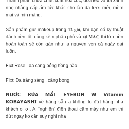
Thành phần chứa chiết xuất hoa cúc, dưa leo và trà xanh
nhẹ nhàng cấp ẩm tức khắc cho làn da tươi mới, mềm
mại và mịn màng.
Sản phẩm giữ makeup trong 𝟏𝟐 𝐠𝐢𝐨̛̀, khi bạn có kỹ thuật
đánh nền tốt, dùng kèm phấn phủ và xịt 𝐌𝐀𝐂 thì lớp nền
hoàn toàn sẽ còn gần như là nguyên vẹn cả ngày dài
luôn.
Fixt Rose : da căng bóng hồng hào
Fixt: Da trắng sáng , căng bóng
𝗡𝗨̛𝗢̛́𝗖 𝗥𝗨̛̉𝗔 𝗠𝗔̆́𝗧 𝗘𝗬𝗘𝗕𝗢𝗡 𝗪 𝗩𝗶𝘁𝗮𝗺𝗶𝗻
𝗞𝗢𝗕𝗔𝗬𝗔𝗦𝗛𝗜 về hãng sẵn ạ không lo đứt hàng nha
khách oi ơi. Ai “nghiện” điện thoại cầm máy như em thì
dứt ngay ko cần suy nghĩ nha