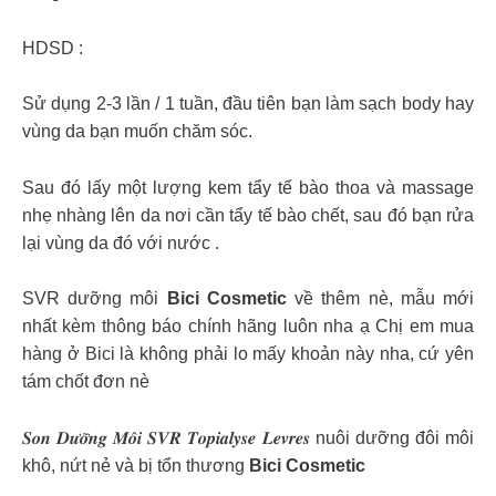
HDSD :
Sử dụng 2-3 lần / 1 tuần, đầu tiên bạn làm sạch body hay
vùng da bạn muốn chăm sóc.
Sau đó lấy một lượng kem tẩy tế bào thoa và massage
nhẹ nhàng lên da nơi cần tẩy tế bào chết, sau đó bạn rửa
lại vùng da đó với nước .
SVR dưỡng môi
Bici Cosmetic
về thêm nè, mẫu mới
nhất kèm thông báo chính hãng luôn nha ạ Chị em mua
hàng ở Bici là không phải lo mấy khoản này nha, cứ yên
tám chốt đơn nè
𝑺𝒐𝒏 𝑫𝒖̛𝒐̛̃𝒏𝒈 𝑴𝒐̂𝒊 𝑺𝑽𝑹 𝑻𝒐𝒑𝒊𝒂𝒍𝒚𝒔𝒆 𝑳𝒆𝒗𝒓𝒆𝒔 nuôi dưỡng đôi môi
khô, nứt nẻ và bị tổn thương
Bici Cosmetic