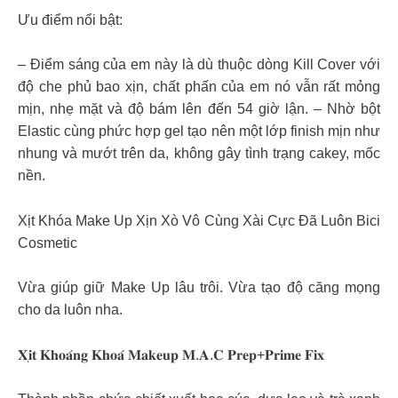
Ưu điểm nổi bật:
– Điểm sáng của em này là dù thuộc dòng Kill Cover với
độ che phủ bao xịn, chất phấn của em nó vẫn rất mỏng
mịn, nhẹ mặt và độ bám lên đến 54 giờ lận. – Nhờ bột
Elastic cùng phức hợp gel tạo nên một lớp finish mịn như
nhung và mướt trên da, không gây tình trạng cakey, mốc
nền.
Xịt Khóa Make Up Xịn Xò Vô Cùng Xài Cực Đã Luôn Bici
Cosmetic
Vừa giúp giữ Make Up lâu trôi. Vừa tạo độ căng mọng
cho da luôn nha.
𝐗𝐢̣𝐭 𝐊𝐡𝐨𝐚́𝐧𝐠 𝐊𝐡𝐨𝐚́ 𝐌𝐚𝐤𝐞𝐮𝐩 𝐌.𝐀.𝐂 𝐏𝐫𝐞𝐩+𝐏𝐫𝐢𝐦𝐞 𝐅𝐢𝐱