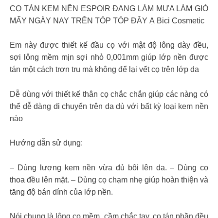
CỌ TÁN KEM NỀN ESPOIR ĐANG LÀM MƯA LÀM GIÓ
MẤY NGÀY NAY TRÊN TÓP TÓP ĐÂY Ạ Bici Cosmetic
Em này được thiết kế đầu cọ với mật độ lông dày đều,
sợi lông mềm mịn sợi nhỏ 0,001mm giúp lớp nền được
tán một cách trơn tru mà không để lại vết cọ trên lớp da
Dễ dùng với thiết kế thân cọ chắc chắn giúp các nàng có
thể dễ dàng di chuyển trên da dù với bất kỳ loại kem nền
nào
Hướng dẫn sử dụng:
– Dùng lượng kem nền vừa đủ bôi lên da. – Dùng cọ
thoa đều lên mặt. – Dùng cọ chạm nhẹ giúp hoàn thiện và
tăng độ bán dính của lớp nền.
Nói chung là lông cọ mềm, cầm chắc tay, cọ tán phần đều