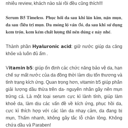
nhiêu review, khách nào sài rồi đều cũng thích!!!
𝐒𝐞𝐫𝐮𝐦 𝐁𝟓 𝐓𝐢𝐦𝐞𝐥𝐞𝐬𝐬. 𝐏𝐡𝐮̣𝐜 𝐡𝐨̂̀𝐢 𝐝𝐚 𝐬𝐚𝐮 𝐤𝐡𝐢 𝐥𝐚̆𝐧 𝐤𝐢𝐦, 𝐧𝐚̣̆𝐧 𝐦𝐮̣𝐧,
𝐝𝐚 𝐬𝐚𝐮 đ𝐢𝐞̂̀𝐮 𝐭𝐫𝐢̣ 𝐦𝐮̣𝐧. 𝐃𝐚 𝐦𝐨̉𝐧𝐠 𝐥𝐨̣̂ 𝐯𝐚̂𝐧 đ𝐨̉, 𝐝𝐚 𝐬𝐚𝐮 𝐤𝐡𝐢 𝐬𝐮̛̉ 𝐝𝐮̣𝐧𝐠
𝐤𝐞𝐦 𝐭𝐫𝐨̣̂𝐧, 𝐤𝐞𝐦 𝐤𝐞́𝐦 𝐜𝐡𝐚̂́𝐭 𝐥𝐮̛𝐨̛̣𝐧𝐠 𝐭𝐡𝐢̀ 𝐧𝐞̂𝐧 𝐝𝐮̀𝐧𝐠 𝐞 𝐧𝐚̀𝐲 𝐧𝐡𝐞́.
Thành phần 𝗛𝘆𝗮𝗹𝘂𝗿𝗼𝗻𝗶𝗰 𝗮𝗰𝗶𝗱: giữ nước giúp da căng
khỏe và luôn đủ ẩm .
V𝗶𝘁𝗮𝗺𝗶𝗻 𝗯𝟱: giúp ổn định các chức năng bảo vệ da, hạn
chế sự mất nước của da đồng thời làm dịu tổn thương và
tình trạng kích ứng. Quan trọng hơn, vitamin b5 giúp phân
giải lượng dầu thừa trên da- nguyên nhân gây nên mụn
trứng cá. Là một loại serum cực kì lành tính, giúp làm
khoẻ da, làm dịu các vấn đề về kích ứng, phục hồi da,
cực kì thích hợp với các làn da nhạy cảm, da đang bị
mụn, Thấm nhanh, không gây tắc lỗ chân lông. Không
chứa dầu và Paraben!