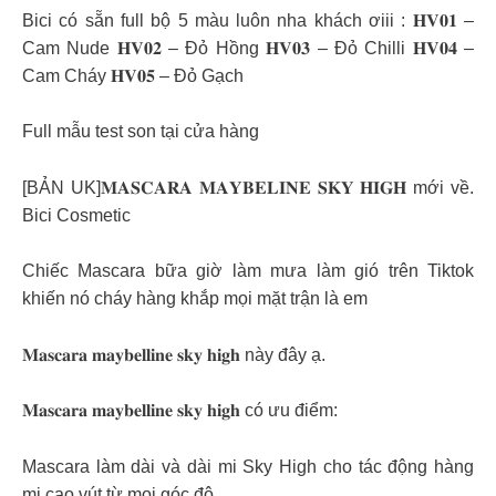
Bici có sẵn full bộ 5 màu luôn nha khách ơiii : 𝐇𝐕𝟎𝟏 –
Cam Nude 𝐇𝐕𝟎𝟐 – Đỏ Hồng 𝐇𝐕𝟎𝟑 – Đỏ Chilli 𝐇𝐕𝟎𝟒 –
Cam Cháy 𝐇𝐕𝟎𝟓 – Đỏ Gạch
Full mẫu test son tại cửa hàng
[BẢN UK]𝐌𝐀𝐒𝐂𝐀𝐑𝐀 𝐌𝐀𝐘𝐁𝐄𝐋𝐈𝐍𝐄 𝐒𝐊𝐘 𝐇𝐈𝐆𝐇 mới về.
Bici Cosmetic
Chiếc Mascara bữa giờ làm mưa làm gió trên Tiktok
khiến nó cháy hàng khắp mọi mặt trận là em
𝐌𝐚𝐬𝐜𝐚𝐫𝐚 𝐦𝐚𝐲𝐛𝐞𝐥𝐥𝐢𝐧𝐞 𝐬𝐤𝐲 𝐡𝐢𝐠𝐡 này đây ạ.
𝐌𝐚𝐬𝐜𝐚𝐫𝐚 𝐦𝐚𝐲𝐛𝐞𝐥𝐥𝐢𝐧𝐞 𝐬𝐤𝐲 𝐡𝐢𝐠𝐡 có ưu điểm:
Mascara làm dài và dài mi Sky High cho tác động hàng
mi cao vút từ mọi góc độ.