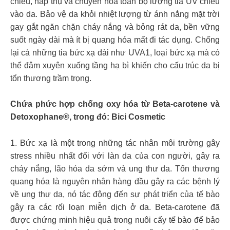
chiếu, hấp thụ và chuyển hóa toàn bộ lượng tia UV chiếu
vào da. Bảo vệ da khỏi nhiệt lượng từ ánh nắng mặt trời
gay gắt ngăn chặn cháy nắng và bỏng rát da, bền vững
suốt ngày dài mà ít bị quang hóa mất đi tác dụng. Chống
lại cả những tia bức xạ dài như UVA1, loại bức xạ mà có
thể đâm xuyên xuống tầng hạ bì khiến cho cấu trúc da bị
tổn thương trầm trọng.
Chứa phức hợp chống oxy hóa từ Beta-carotene và
Detoxophane®, trong đó: Bici Cosmetic
1. Bức xạ là một trong những tác nhân môi trường gây
stress nhiều nhất đối với làn da của con người, gây ra
cháy nắng, lão hóa da sớm và ung thư da. Tổn thương
quang hóa là nguyên nhân hàng đầu gây ra các bệnh lý
về ung thư da, nó tác động đến sự phát triển của tế bào
gây ra các rối loạn miễn dịch ở da. Beta-carotene đã
được chứng minh hiệu quả trong nuôi cấy tế bào để bảo