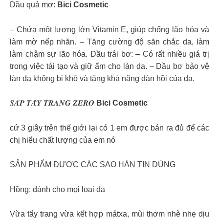
Dầu quả mơ:
Bici Cosmetic
– Chứa một lượng lớn Vitamin E, giúp chống lão hóa và
làm mờ nếp nhăn. – Tăng cường độ săn chắc da, làm
làm chậm sự lão hóa. Dầu trái bơ: – Có rất nhiều giá trị
trong việc tái tạo và giữ ẩm cho làn da. – Dầu bơ bảo vệ
làn da không bị khô và tăng khả năng đàn hồi của da.
𝑺𝑨́𝑷 𝑻𝑨̂̉𝒀 𝑻𝑹𝑨𝑵𝑮 𝒁𝑬𝑹𝑶
Bici Cosmetic
cứ 3 giây trên thế giới lại có 1 em được bán ra đủ để các
chị hiểu chất lượng của em nó
SẢN PHẨM ĐƯỢC CÁC SAO HÀN TIN DÙNG
Hồng: dành cho mọi loại da
Vừa tẩy trang vừa kết hợp mátxa, mùi thơm nhè nhẹ dịu