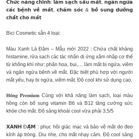
𝗖𝗵𝘂̛́𝗰 𝗻𝗮̆𝗻𝗴 𝗰𝗵𝗶́𝗻𝗵: 𝗹𝗮̀𝗺 𝘀𝗮̣𝗰𝗵 𝘀𝗮̂𝘂 𝗺𝗮̆́𝘁, 𝗻𝗴𝗮̆𝗻 𝗻𝗴𝘂̛̀𝗮
𝗰𝗮́𝗰 𝗯𝗲̣̂𝗻𝗵 𝘃𝗲̂̀ 𝗺𝗮̆́𝘁, 𝗰𝗵𝗮̆𝗺 𝘀𝗼́𝗰 & 𝗯𝗼̂̉ 𝘀𝘂𝗻𝗴 𝗱𝘂̛𝗼̛̃𝗻𝗴
𝗰𝗵𝗮̂́𝘁 𝗰𝗵𝗼 𝗺𝗮̆́𝘁
Bici Cosmetic sẵn 4 loại:
Màu Xanh Lá Đậm – Mẫu mới 2022 : Chứa chất kháng
histamine, rửa sạch các tác nhân dị ứng xâm nhập cơ thể
từ không khí như: phấn hoa, bụi,… làm mắt bị ngứa, viêm
và ngăn ngừa bệnh về mắt. Đặc biệt phù hợp với người
mắt yếu, hay bị ngứa, viêm mắt. Độ cool khi sử dụng cao.
𝐇𝐨̂̀𝐧𝐠 𝐏𝐫𝐞𝐦𝐢𝐮𝐦 Cùng với khả năng làm sạch, loại màu
hồng còn bổ sung vitamin B6 và B12 tăng cường sức
khỏe cho mắt. Độ sảng khoái cool vừa phải 3,5/5
𝗫𝗔𝗡𝗛 Đ𝗔̣̂𝗠 : phục hồi giác mạc và bảo vệ mắt do đeo
kính áp tròng. Dịu nhẹ, cho mắt nhạy cảm. Độ cool sảng