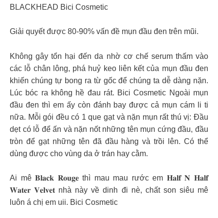
BLACKHEAD Bici Cosmetic
Giải quyết được 80-90% vấn đề mụn đầu đen trên mũi.
Không gây tổn hại đến da nhờ cơ chế serum thấm vào
các lỗ chân lông, phá huỷ keo liên kết của mụn đầu đen
khiến chúng tự bong ra từ gốc để chúng ta dễ dàng nặn.
Lúc bóc ra không hề đau rát. Bici Cosmetic Ngoài mụn
đầu đen thì em ấy còn đánh bay được cả mụn cám li ti
nữa. Mỗi gói đều có 1 que gạt và nặn mụn rất thú vị: Đầu
dẹt có lỗ để ấn và nặn nốt những tên mụn cứng đầu, đầu
tròn để gạt những tên đã đầu hàng và trồi lên. Có thể
dùng được cho vùng da ở trán hay cằm.
Ai mê 𝐁𝐥𝐚𝐜𝐤 𝐑𝐨𝐮𝐠𝐞 thì mau mau rước em 𝐇𝐚𝐥𝐟 𝐍 𝐇𝐚𝐥𝐟
𝐖𝐚𝐭𝐞𝐫 𝐕𝐞𝐥𝐯𝐞𝐭 nhà này về dinh đi nè, chất son siêu mê
luôn á chị em uii. Bici Cosmetic