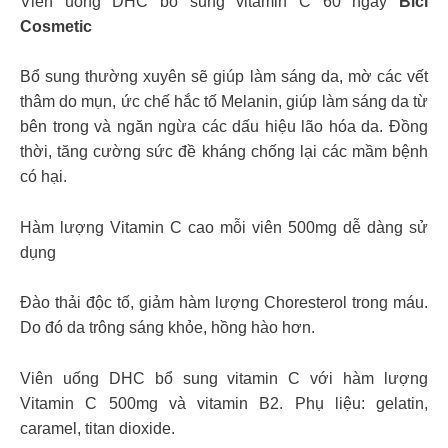
Viên uống DHC bổ sung vitamin C 60 ngày
Bici
Cosmetic
Bổ sung thường xuyên sẽ giúp làm sáng da, mờ các vết
thâm do mụn, ức chế hắc tố Melanin, giúp làm sáng da từ
bên trong và ngăn ngừa các dấu hiệu lão hóa da. Đồng
thời, tăng cường sức đề kháng chống lại các mầm bệnh
có hại.
Hàm lượng Vitamin C cao mỗi viên 500mg dễ dàng sử
dụng
Đào thải độc tố, giảm hàm lượng Choresterol trong máu.
Do đó da trông sáng khỏe, hồng hào hơn.
Viên uống DHC bổ sung vitamin C với hàm lượng
Vitamin C 500mg và vitamin B2. Phụ liệu: gelatin,
caramel, titan dioxide.