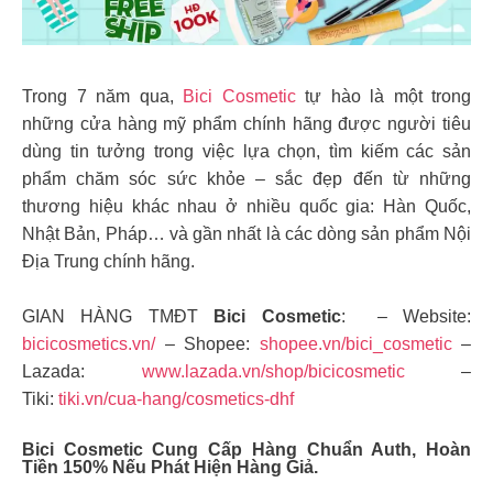
Trong 7 năm qua,
Bici Cosmetic
tự hào là một trong
những cửa hàng mỹ phẩm chính hãng được người tiêu
dùng tin tưởng trong việc lựa chọn, tìm kiếm các sản
phẩm chăm sóc sức khỏe – sắc đẹp đến từ những
thương hiệu khác nhau ở nhiều quốc gia: Hàn Quốc,
Nhật Bản, Pháp… và gần nhất là các dòng sản phẩm Nội
Địa Trung chính hãng.
GIAN HÀNG TMĐT
Bici Cosmetic
: – Website:
bicicosmetics.vn/
– Shopee:
shopee.vn/bici_cosmetic
–
Lazada:
www.lazada.vn/shop/bicicosmetic
–
Tiki:
tiki.vn/cua-hang/cosmetics-dhf
Bici Cosmetic Cung Cấp Hàng Chuẩn Auth, Hoàn
Tiền 150% Nếu Phát Hiện Hàng Giả.