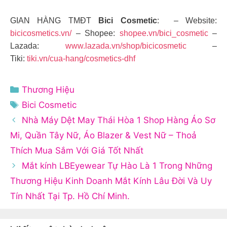
GIAN HÀNG TMĐT
Bici Cosmetic
: – Website:
bicicosmetics.vn/
– Shopee:
shopee.vn/bici_cosmetic
–
Lazada:
www.lazada.vn/shop/bicicosmetic
–
Tiki:
tiki.vn/cua-hang/cosmetics-dhf
Danh
Thương Hiệu
mục
Thẻ
Bici Cosmetic
Nhà Máy Dệt May Thái Hòa 1 Shop Hàng Áo Sơ
Mi, Quần Tây Nữ, Áo Blazer & Vest Nữ – Thoả
Thích Mua Sắm Với Giá Tốt Nhất
Mắt kính LBEyewear Tự Hào Là 1 Trong Những
Thương Hiệu Kinh Doanh Mắt Kính Lâu Đời Và Uy
Tín Nhất Tại Tp. Hồ Chí Minh.