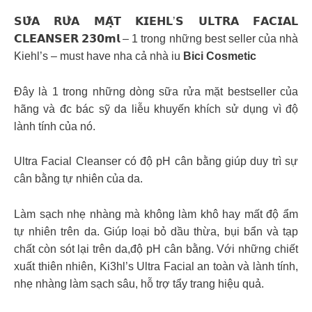
𝗦𝗨̛̃𝗔 𝗥𝗨̛̉𝗔 𝗠𝗔̣̆𝗧 𝗞𝗜𝗘𝗛𝗟’𝗦 𝗨𝗟𝗧𝗥𝗔 𝗙𝗔𝗖𝗜𝗔𝗟
𝗖𝗟𝗘𝗔𝗡𝗦𝗘𝗥 𝟮𝟯𝟬𝗺𝗹 – 1 trong những best seller của nhà
Kiehl’s – must have nha cả nhà iu
Bici Cosmetic
Đây là 1 trong những dòng sữa rửa mặt bestseller của
hãng và đc bác sỹ da liễu khuyến khích sử dụng vì độ
lành tính của nó.
Ultra Facial Cleanser có độ pH cân bằng giúp duy trì sự
cân bằng tự nhiên của da.
Làm sạch nhẹ nhàng mà không làm khô hay mất độ ẩm
tự nhiên trên da. Giúp loại bỏ dầu thừa, bụi bẩn và tạp
chất còn sót lại trên da,độ pH cân bằng. Với những chiết
xuất thiên nhiên, Ki3hl’s Ultra Facial an toàn và lành tính,
nhẹ nhàng làm sạch sâu, hỗ trợ tẩy trang hiệu quả.