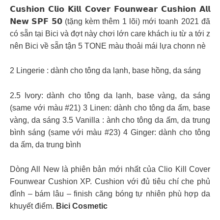
𝗖𝘂𝘀𝗵𝗶𝗼𝗻 𝗖𝗹𝗶𝗼 𝗞𝗶𝗹𝗹 𝗖𝗼𝘃𝗲𝗿 𝗙𝗼𝘂𝗻𝘄𝗲𝗮𝗿 𝗖𝘂𝘀𝗵𝗶𝗼𝗻 𝗔𝗹𝗹
𝗡𝗲𝘄 𝗦𝗣𝗙 𝟱𝟬 (tặng kèm thêm 1 lõi) mới toanh 2021 đã
có sẵn tại Bici và đợt này chơi lớn care khách iu từ a tới z
nên Bici về sẵn tận 5 TONE màu thoải mái lựa chonn nè
2 Lingerie : dành cho tông da lạnh, base hồng, da sáng
2.5 Ivory: dành cho tông da lạnh, base vàng, da sáng
(same với màu #21) 3 Linen: dành cho tông da ấm, base
vàng, da sáng 3.5 Vanilla : ành cho tông da ấm, da trung
bình sáng (same với màu #23) 4 Ginger: dành cho tông
da ấm, da trung bình
Dòng All New là phiên bản mới nhất của Clio Kill Cover
Founwear Cushion XP. Cushion với đủ tiêu chí che phủ
đỉnh – bám lâu – finish căng bóng tự nhiên phù hợp da
khuyết điểm.
Bici Cosmetic