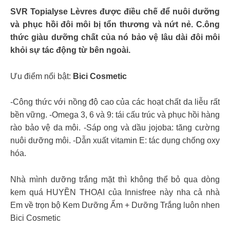
SVR Topialyse Lèvres được điều chế để nuôi dưỡng
và phục hồi đôi môi bị tổn thương và nứt nẻ. C.ông
thức giàu dưỡng chất của nó bảo vệ lâu dài đôi môi
khỏi sự tác động từ bên ngoài.
Ưu điểm nổi bật:
Bici Cosmetic
-Công thức với nồng độ cao của các hoạt chất da liễu rất
bền vững. -Omega 3, 6 và 9: tái cấu trúc và phục hồi hàng
rào bảo vệ da môi. -Sáp ong và dầu jojoba: tăng cường
nuôi dưỡng môi. -Dẫn xuất vitamin E: tác dụng chống oxy
hóa.
Nhà mình dưỡng trắng mặt thì không thể bỏ qua dòng
kem quá HUYỀN THOẠI của Innisfree này nha cả nhà
Em về trọn bộ Kem Dưỡng Ẩm + Dưỡng Trắng luôn nhen
Bici Cosmetic