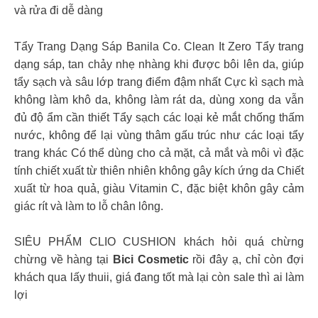
và rửa đi dễ dàng
Tẩy Trang Dạng Sáp Banila Co. Clean It Zero Tẩy trang
dạng sáp, tan chảy nhẹ nhàng khi được bôi lên da, giúp
tẩy sạch và sâu lớp trang điểm đậm nhất Cực kì sạch mà
không làm khô da, không làm rát da, dùng xong da vẫn
đủ độ ẩm cần thiết Tẩy sạch các loại kẻ mắt chống thấm
nước, không để lại vùng thâm gấu trúc như các loại tẩy
trang khác Có thể dùng cho cả mặt, cả mắt và môi vì đặc
tính chiết xuất từ thiên nhiên không gây kích ứng da Chiết
xuất từ hoa quả, giàu Vitamin C, đặc biệt khôn gây cảm
giác rít và làm to lỗ chân lông.
SIÊU PHẨM CLIO CUSHION khách hỏi quá chừng
chừng về hàng tại
Bici Cosmetic
rồi đây ạ, chỉ còn đợi
khách qua lấy thuii, giá đang tốt mà lại còn sale thì ai làm
lợi