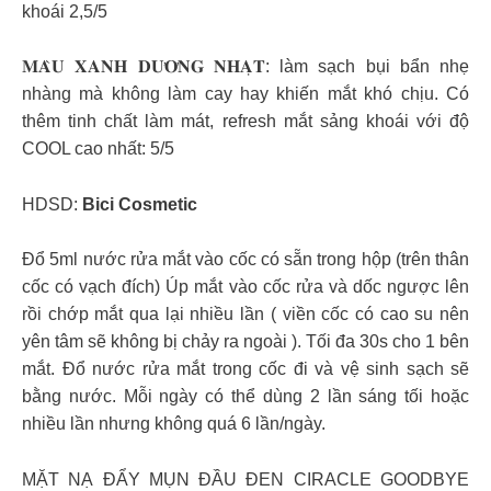
khoái 2,5/5
𝐌𝐀̀𝐔 𝐗𝐀𝐍𝐇 𝐃𝐔̛𝐎̛𝐍𝐆 𝐍𝐇𝐀̣𝐓: làm sạch bụi bẩn nhẹ
nhàng mà không làm cay hay khiến mắt khó chịu. Có
thêm tinh chất làm mát, refresh mắt sảng khoái với độ
COOL cao nhất: 5/5
HDSD:
Bici Cosmetic
Đổ 5ml nước rửa mắt vào cốc có sẵn trong hộp (trên thân
cốc có vạch đích) Úp mắt vào cốc rửa và dốc ngược lên
rồi chớp mắt qua lại nhiều lần ( viền cốc có cao su nên
yên tâm sẽ không bị chảy ra ngoài ). Tối đa 30s cho 1 bên
mắt. Đổ nước rửa mắt trong cốc đi và vệ sinh sạch sẽ
bằng nước. Mỗi ngày có thể dùng 2 lần sáng tối hoặc
nhiều lần nhưng không quá 6 lần/ngày.
MẶT NẠ ĐẨY MỤN ĐẦU ĐEN CIRACLE GOODBYE