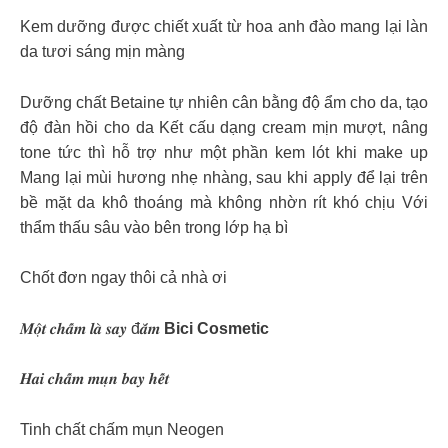
Kem dưỡng được chiết xuất từ hoa anh đào mang lại làn
da tươi sáng mịn màng
Dưỡng chất Betaine tự nhiên cân bằng độ ẩm cho da, tạo
độ đàn hồi cho da Kết cấu dạng cream mịn mượt, nâng
tone tức thì hỗ trợ như một phần kem lót khi make up
Mang lại mùi hương nhẹ nhàng, sau khi apply để lại trên
bề mặt da khô thoáng mà không nhờn rít khó chịu Với
thẩm thấu sâu vào bên trong lớp hạ bì
Chốt đơn ngay thôi cả nhà ơi
𝑴𝒐̣̂𝒕 𝒄𝒉𝒂̂́𝒎 𝒍𝒂̀ 𝒔𝒂𝒚 đ𝒂̆́𝒎
Bici Cosmetic
𝑯𝒂𝒊 𝒄𝒉𝒂̂́𝒎 𝒎𝒖̣𝒏 𝒃𝒂𝒚 𝒉𝒆̂́𝒕
Tinh chất chấm mụn Neogen