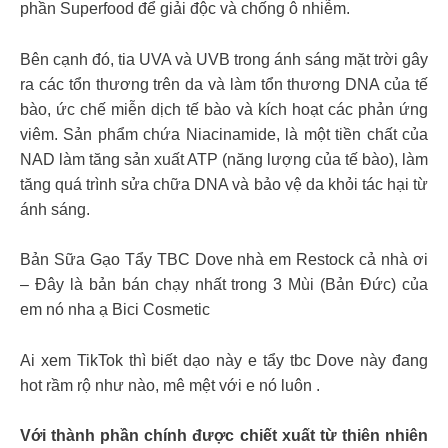
phần Superfood để giải độc và chống ô nhiễm.
Bên cạnh đó, tia UVA và UVB trong ánh sáng mặt trời gây
ra các tổn thương trên da và làm tổn thương DNA của tế
bào, ức chế miễn dịch tế bào và kích hoạt các phản ứng
viêm. Sản phẩm chứa Niacinamide, là một tiền chất của
NAD làm tăng sản xuất ATP (năng lượng của tế bào), làm
tăng quá trình sửa chữa DNA và bảo vệ da khỏi tác hại từ
ánh sáng.
Bản Sữa Gạo Tẩy TBC Dove nhà em Restock cả nhà ơi
– Đây là bản bán chạy nhất trong 3 Mùi (Bản Đức) của
em nó nha ạ Bici Cosmetic
Ai xem TikTok thì biết dạo này e tẩy tbc Dove này đang
hot rầm rộ như nào, mê mệt với e nó luôn .
Với thành phần chính được chiết xuất từ thiên nhiên