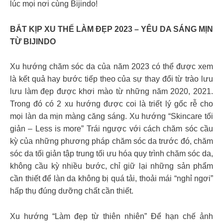
lúc mọi nơi cùng Bijindo!
BẮT KỊP XU THẾ LÀM ĐẸP 2023 – YÊU DA SÁNG MỊN
TỪ BIJINDO
Xu hướng chăm sóc da của năm 2023 có thể được xem
là kết quả hay bước tiếp theo của sự thay đổi từ trào lưu
lưu làm đẹp được khơi mào từ những năm 2020, 2021.
Trong đó có 2 xu hướng được coi là triết lý gốc rễ cho
mọi làn da mịn màng căng sáng. Xu hướng “Skincare tối
giản – Less is more” Trái ngược với cách chăm sóc cầu
kỳ của những phương pháp chăm sóc da trước đó, chăm
sóc da tối giản tập trung tối ưu hóa quy trình chăm sóc da,
không cầu kỳ nhiều bước, chỉ giữ lại những sản phẩm
cần thiết để làn da không bị quá tải, thoải mái “nghỉ ngơi”
hấp thụ đúng dưỡng chất cần thiết.
Xu hướng “Làm đẹp từ thiên nhiên” Để hạn chế ảnh