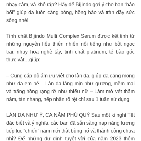
nhạy cảm, và khô ráp? Hãy để Bijindo gợi ý cho bạn “bảo
bối” giúp da luôn căng bóng, hồng hào và tràn đầy sức
sống nhé!
Tinh chất Bijindo Multi Complex Serum được kết tinh từ
những nguyên liệu thiên nhiên nổi tiếng như bột ngọc
trai, nhụy hoa nghệ tây, tinh chất platinum, tế bào gốc
thực vật…giúp:
– Cung cấp độ ẩm ưu việt cho làn da, giúp da căng mọng
như da em bé – Làn da láng mịn như gương, mềm mại
và trắng hồng rạng rỡ như thiếu nữ – Làm mờ vết thâm
nám, tàn nhang, nếp nhăn rõ rệt chỉ sau 1 tuần sử dụng
LÀN DA NHƯ Ý, CẢ NĂM PHÚ QUÝ Sau một kì nghỉ Tết
đặc biệt và ý nghĩa, các bạn đã sẵn sàng nạp năng lượng
tiếp tục “chiến” năm mới thật bùng nổ và thành công chưa
nhỉ? Để những dự định tuyệt vời của năm 2023 thêm