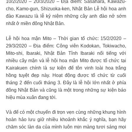
10/2/2020 – 20/3/2020 – Địa điểm: Sasahara, Kawazu-
cho, Kamo-gun, Shizuoka-ken, Nhật Bản Lễ hội hoa anh
đào Kawazu là lễ kỷ niệm những cây anh đào nở sớm
nhất ở miền đông Nhật Bản.
Lễ hội hoa mận Mito – Thời gian tổ chức: 15/2/2020 –
29/3/2020 – Địa điểm: Công viên Kodokan, Tokiwacho,
Mito-shi, Ibaraki, Nhật Bản Tỉnh Ibaraki nổi tiếng với
nhiều cây mận và lễ hội hoa mận Mito được tổ chức tại
Kairakuen chính là sự kiện để tôn vinh loài hoa trắng
hồng tuyệt đẹp này. Hoạt động được tổ chức từ cuối
tháng 2 đến cuối tháng 3. Đây là lễ hội lớn nhất ở phía
đông Nhật Bản và cũng là một trong những sự kiện báo
hiệu mùa xuân đang tới.
Và để có một chuyến đi trọn vẹn cùng những khung hình
hoàn hảo lưu giữ nhiều khoảnh khắc ý nghĩa, bạn hãy
chăm sóc làn da của mình luôn mịn màng tươi sáng mọi