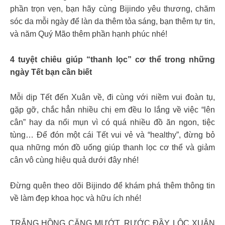
phần trọn vẹn, bạn hãy cùng Bijindo yêu thương, chăm
sóc da mỗi ngày để làn da thêm tỏa sáng, bạn thêm tự tin,
và năm Quý Mão thêm phần hạnh phúc nhé!
4 tuyệt chiêu giúp “thanh lọc” cơ thể trong những
ngày Tết bạn cần biết
Mỗi dịp Tết đến Xuân về, đi cùng với niềm vui đoàn tụ,
gặp gỡ, chắc hẳn nhiều chị em đều lo lắng về việc “lên
cân” hay da nổi mụn vì có quá nhiều đồ ăn ngon, tiệc
tùng… Để đón một cái Tết vui vẻ và “healthy”, đừng bỏ
qua những món đồ uống giúp thanh lọc cơ thể và giảm
cân vô cùng hiệu quả dưới đây nhé!
Đừng quên theo dõi Bijindo để khám phá thêm thông tin
về làm đẹp khoa học và hữu ích nhé!
TRẮNG HỒNG CĂNG MƯỚT, RƯỚC ĐẦY LỘC XUÂN