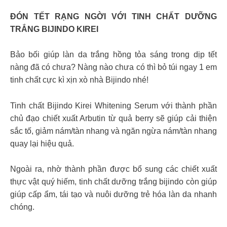
ĐÓN TẾT RẠNG NGỜI VỚI TINH CHẤT DƯỠNG
TRẮNG BIJINDO KIREI
Bảo bối giúp làn da trắng hồng tỏa sáng trong dịp tết
nàng đã có chưa? Nàng nào chưa có thì bỏ túi ngay 1 em
tinh chất cực kì xịn xò nhà Bijindo nhé!
Tinh chất Bijindo Kirei Whitening Serum với thành phần
chủ đạo chiết xuất Arbutin từ quả berry sẽ giúp cải thiện
sắc tố, giảm nám/tàn nhang và ngăn ngừa nám/tàn nhang
quay lại hiệu quả.
Ngoài ra, nhờ thành phần được bổ sung các chiết xuất
thực vật quý hiếm, tinh chất dưỡng trắng bijindo còn giúp
giúp cấp ẩm, tái tạo và nuôi dưỡng trẻ hóa làn da nhanh
chóng.