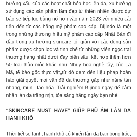
hưởng xấu của các hoạt chất hóa học lên da, xu hướng
sử dụng các sản phẩm làm đẹp từ thiên nhiên được dự
báo sẽ tiếp tục bùng nổ hơn vào năm 2023 với nhiều cải
tiến đến từ các hãng mỹ phẩm cao cấp. Bijindo là một
trong những thương hiệu mỹ phẩm cao cấp Nhật Bản đi
đầu trong xu hướng skincare tối giản với các dòng sản
phẩm được chọn lọc và tinh chế từ những viên ngọc trai
thượng hạng nhất dưới đáy biển sâu, kết hợp thêm hơn
50 loại thảo mộc khác như Nhụy hoa nghệ tây, cúc La
Mã, tế bào gốc thực vật,,từ đó đem đến liệu pháp hoàn
hảo giải quyết mọi vấn đề da thường gặp như nám/ tàn
nhang, mụn , lão hóa. Trải nghiệm Bijindo ngay để cảm
nhận làn da trắng mịn, tỏa sáng hằng ngày bạn nhé!
“SKINCARE MUST HAVE” GIÚP PHỦ ẨM LÀN DA
HANH KHÔ
Thời tiết se lạnh, hanh khô có khiến làn da bạn bong tróc,