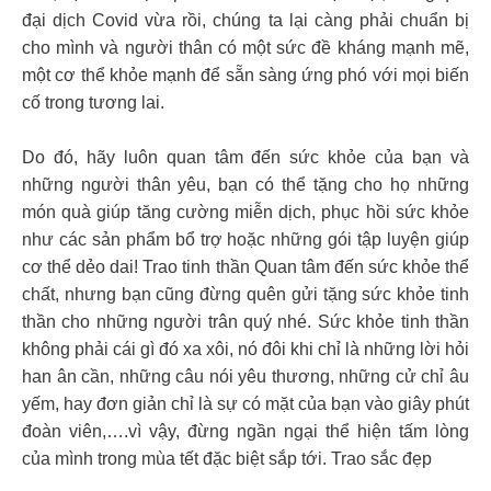
đại dịch Covid vừa rồi, chúng ta lại càng phải chuẩn bị
cho mình và người thân có một sức đề kháng mạnh mẽ,
một cơ thể khỏe mạnh để sẵn sàng ứng phó với mọi biến
cố trong tương lai.
Do đó, hãy luôn quan tâm đến sức khỏe của bạn và
những người thân yêu, bạn có thể tặng cho họ những
món quà giúp tăng cường miễn dịch, phục hồi sức khỏe
như các sản phẩm bổ trợ hoặc những gói tập luyện giúp
cơ thể dẻo dai! Trao tinh thần Quan tâm đến sức khỏe thể
chất, nhưng bạn cũng đừng quên gửi tặng sức khỏe tinh
thần cho những người trân quý nhé. Sức khỏe tinh thần
không phải cái gì đó xa xôi, nó đôi khi chỉ là những lời hỏi
han ân cần, những câu nói yêu thương, những cử chỉ âu
yếm, hay đơn giản chỉ là sự có mặt của bạn vào giây phút
đoàn viên,….vì vậy, đừng ngần ngại thể hiện tấm lòng
của mình trong mùa tết đặc biệt sắp tới. Trao sắc đẹp