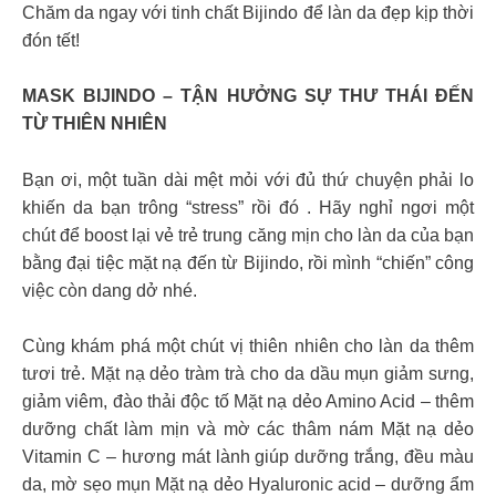
Chăm da ngay với tinh chất Bijindo để làn da đẹp kịp thời
đón tết!
MASK BIJINDO – TẬN HƯỞNG SỰ THƯ THÁI ĐẾN
TỪ THIÊN NHIÊN
Bạn ơi, một tuần dài mệt mỏi với đủ thứ chuyện phải lo
khiến da bạn trông “stress” rồi đó . Hãy nghỉ ngơi một
chút để boost lại vẻ trẻ trung căng mịn cho làn da của bạn
bằng đại tiệc mặt nạ đến từ Bijindo, rồi mình “chiến” công
việc còn dang dở nhé.
Cùng khám phá một chút vị thiên nhiên cho làn da thêm
tươi trẻ. Mặt nạ dẻo tràm trà cho da dầu mụn giảm sưng,
giảm viêm, đào thải độc tố Mặt nạ dẻo Amino Acid – thêm
dưỡng chất làm mịn và mờ các thâm nám Mặt nạ dẻo
Vitamin C – hương mát lành giúp dưỡng trắng, đều màu
da, mờ sẹo mụn Mặt nạ dẻo Hyaluronic acid – dưỡng ẩm