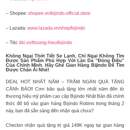
– Shopee:
shopee.vn/bijindo.official.store
– Lazada:
www.lazada.vn/shop/bijindo
– Tiki:
tiki.vn/thuong-hieu/bijindo
Không Ngại Thời Tiết Se Lạnh, Chỉ Ngại Không Tìm
Được Sản Phẩm Phù Hợp Với Làn Da “đỏng Điệu”
Của Chính Mình. Hãy Ghé Gian Hàng Bijindo Để Tìm
Được Chân Ái Nhé!
DEAL HOT NHẤT NĂM – TRĂM NGÀN QUÀ TẶNG
CẢNh BÁO!! Cơn bão quà tặng lớn nhất năm đến từ
thương hiệu mỹ phẩm cao cấp Bijindo Nhật Bản đã chính
thức đổ bộ vào gian hàng Bijindo Robins trong tháng 2
này, bạn đã sẵn sàng đến nhận quà chưa?
Checkin nhận quà tặng trị giá 149K ngay tại gian hàng