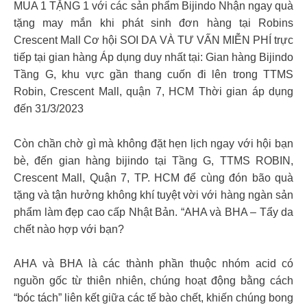
MUA 1 TẶNG 1 với các sản phẩm Bijindo Nhận ngay quà
tặng may mắn khi phát sinh đơn hàng tại Robins
Crescent Mall Cơ hội SOI DA VÀ TƯ VẤN MIỄN PHÍ trực
tiếp tại gian hàng Áp dụng duy nhất tại: Gian hàng Bijindo
Tầng G, khu vực gần thang cuốn đi lên trong TTMS
Robin, Crescent Mall, quận 7, HCM Thời gian áp dụng
đến 31/3/2023
Còn chần chờ gì mà không đặt hẹn lịch ngay với hội bạn
bè, đến gian hàng bijindo tại Tầng G, TTMS ROBIN,
Crescent Mall, Quận 7, TP. HCM để cùng đón bão quà
tặng và tận hưởng không khí tuyệt vời với hàng ngàn sản
phẩm làm đẹp cao cấp Nhật Bản. “AHA và BHA – Tẩy da
chết nào hợp với bạn?
AHA và BHA là các thành phần thuộc nhóm acid có
nguồn gốc từ thiên nhiên, chúng hoạt động bằng cách
“bóc tách” liên kết giữa các tế bào chết, khiến chúng bong