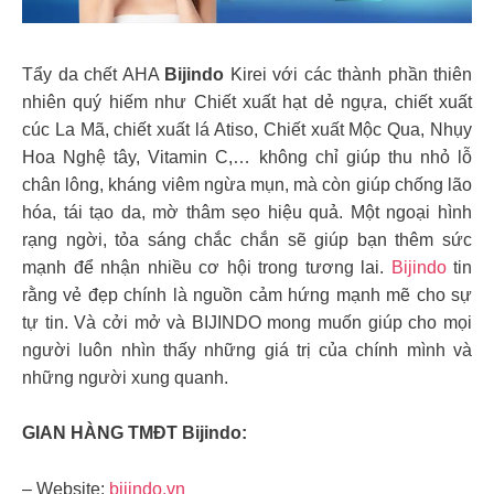
Tẩy da chết AHA
Bijindo
Kirei với các thành phần thiên
nhiên quý hiếm như Chiết xuất hạt dẻ ngựa, chiết xuất
cúc La Mã, chiết xuất lá Atiso, Chiết xuất Mộc Qua, Nhụy
Hoa Nghệ tây, Vitamin C,… không chỉ giúp thu nhỏ lỗ
chân lông, kháng viêm ngừa mụn, mà còn giúp chống lão
hóa, tái tạo da, mờ thâm sẹo hiệu quả. Một ngoại hình
rạng ngời, tỏa sáng chắc chắn sẽ giúp bạn thêm sức
mạnh để nhận nhiều cơ hội trong tương lai.
Bijindo
tin
rằng vẻ đẹp chính là nguồn cảm hứng mạnh mẽ cho sự
tự tin. Và cởi mở và BIJINDO mong muốn giúp cho mọi
người luôn nhìn thấy những giá trị của chính mình và
những người xung quanh.
GIAN HÀNG TMĐT Bijindo:
– Website:
bijindo.vn