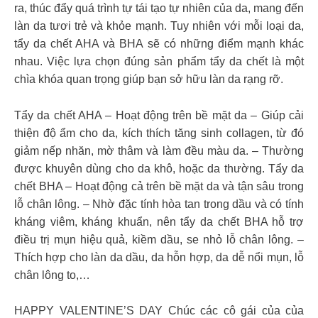
ra, thúc đẩy quá trình tự tái tạo tự nhiên của da, mang đến
làn da tươi trẻ và khỏe mạnh. Tuy nhiên với mỗi loại da,
tẩy da chết AHA và BHA sẽ có những điểm mạnh khác
nhau. Việc lựa chọn đúng sản phẩm tẩy da chết là một
chìa khóa quan trọng giúp bạn sở hữu làn da rạng rỡ.
Tẩy da chết AHA – Hoạt động trên bề mặt da – Giúp cải
thiện độ ẩm cho da, kích thích tăng sinh collagen, từ đó
giảm nếp nhăn, mờ thâm và làm đều màu da. – Thường
được khuyên dùng cho da khô, hoặc da thường. Tẩy da
chết BHA – Hoạt động cả trên bề mặt da và tận sâu trong
lỗ chân lông. – Nhờ đặc tính hòa tan trong dầu và có tính
kháng viêm, kháng khuẩn, nên tẩy da chết BHA hỗ trợ
điều trị mụn hiệu quả, kiềm dầu, se nhỏ lỗ chân lông. –
Thích hợp cho làn da dầu, da hỗn hợp, da dễ nổi mụn, lỗ
chân lông to,…
HAPPY VALENTINE’S DAY Chúc các cô gái của của