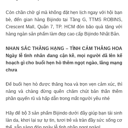
Còn chần chờ gì mà không đặt hẹn lịch ngay với hội bạn
bè, đến gian hàng Bijindo tại Tầng G, TTMS ROBINS,
Crescent Mall, Quận 7, TP. HCM đón bão quà tặng với
hàng ngàn sản phẩm làm đẹp cao cấp Bijindo Nhật Bản.
NHAN SẮC THĂNG HẠNG – TÌNH CẢM THĂNG HOA
Ngày lễ tình nhân đang cận kề, mọi người đã lên kế
hoạch gì cho buổi hẹn hò thêm ngọt ngào, lãng mạng
chưa
Để buổi hẹn hò được thăng hoa và trọn vẹn cảm xúc, thì
nàng và chàng đừng quên chăm chút bản thân thêm
phần quyến rũ và hấp dẫn trong mắt người yêu nhé
Hãy để bộ 3 sản phẩm Bijindo dưới đây giúp bạn tái sinh
làn da, khơi lại sự tự tin, tươi trẻ và tràn đầy sức sống cơ
thể, sẵn sàng đón ngày lễ tình nhân ngọt ngào!