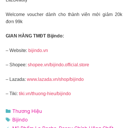
Welcome voucher dành cho thành viên mới giảm 20k
đơn 99k
GIAN HÀNG TMĐT Bijindo:
– Website:
bijindo.vn
– Shopee:
shopee.vn/bijindo.official.store
– Lazada:
www.lazada.vn/shop/bijindo
– Tiki:
tiki.vn/thuong-hieu/bijindo
Danh
Thương Hiệu
mục
Thẻ
Bijindo