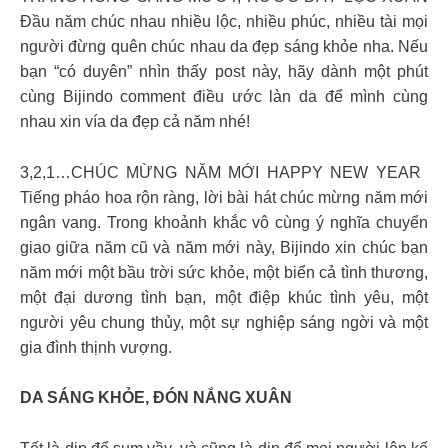
Đầu năm chúc nhau nhiều lộc, nhiều phúc, nhiều tài mọi
người đừng quên chúc nhau da đẹp sáng khỏe nha. Nếu
bạn “có duyên” nhìn thấy post này, hãy dành một phút
cùng Bijindo comment điều ước làn da để mình cùng
nhau xin vía da đẹp cả năm nhé!
3️,2,1…CHÚC MỪNG NĂM MỚI HAPPY NEW YEAR ️
Tiếng pháo hoa rộn ràng, lời bài hát chúc mừng năm mới
ngân vang. Trong khoảnh khắc vô cùng ý nghĩa chuyển
giao giữa năm cũ và năm mới này, Bijindo xin chúc bạn
năm mới một bầu trời sức khỏe, một biển cả tình thương,
một đại dương tình bạn, một điệp khúc tình yêu, một
người yêu chung thủy, một sự nghiệp sáng ngời và một
gia đình thịnh vượng.
DA SÁNG KHỎE, ĐÓN NẮNG XUÂN