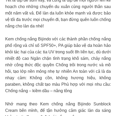
Tết là dịp để sum vầy, và cũng là dịp để mọi người lên kế
hoạch cho những chuyến du xuân cùng người thân sau
một năm vất vả. Để làn da luôn khỏe mạnh và được bảo
vệ tối đa trước mọi chuyến đi, bạn đừng quên luôn chống
nắng cho làn da nhé!
Kem chống nắng Bijindo với các thành phần chống nắng
phổ rộng và chỉ số SPF50+, PA giúp bảo vệ da hoàn hảo
khỏi tác hại của các tia UV trong suốt 8h liên tục, dù dưới
nhiệt độ cao Ngăn chặn tình trạng khô sám, cháy nắng
nhờ công thức độc quyền Chống trôi trong nước và mồ
hôi, tạo lớp nền mỏng nhẹ tự nhiên An toàn với cả là da
nhạy cảm: Không cồn, không hương hiệu, không
paraben, không chất tạo màu Phù hợp với mọi nhu cầu:
Chống nắng – kiềm dầu – nâng tông
Nhớ mang theo Kem chống nắng Bijindo Sunblock
Cream bên mình, để tận hưởng cảm giác làn da sáng