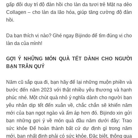
gấp đôi duy trì độ đàn hồi cho làn da tươi trẻ Mặt nạ dẻo
Collagen – cho làn da lão hóa, giúp tăng cường độ đàn
hồi.
Da bạn thích vị nào? Ghé ngay Bijindo để tìm đúng vị cho
làn da của mình!
GỢI Ý NHỮNG MÓN QUÀ TẾT DÀNH CHO NGƯỜI
BẠN TRÂN QUÝ
Năm cũ sắp qua đi, bạn hãy để lại những muộn phiền và
bước đến năm 2023 với thật nhiều yêu thương và hạnh
phúc nhé. Một chút quà nhỏ ý nghĩa dành cho người bạn
yêu nhân dịp tết đến xuân về, chắc chắn sẽ khiến năm
mới của bạn ngọt ngào và ấm áp hơn đó. Bijindo xin gửi
bạn những gợi ý về món quà đầu năm dưới đây: Trao
sức khỏe Để hoàn thành bất cứ dự định gì trong năm
mới, bạn nhất định phải có sức khỏe. Đặc biệt, thông qua