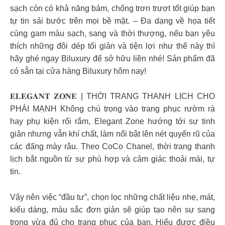
sạch còn có khả năng bám, chống trơn trượt tốt giúp bạn
tự tin sải bước trên mọi bề mặt. – Đa dạng về họa tiết
cùng gam màu sạch, sang và thời thượng, nếu bạn yêu
thích những đôi dép tối giản và tiện lợi như thế này thì
hãy ghé ngay Biluxury để sở hữu liền nhé! Sản phẩm đã
có sẵn tại cửa hàng Biluxury hôm nay!
𝐄𝐋𝐄𝐆𝐀𝐍𝐓 𝐙𝐎𝐍𝐄 | THỜI TRANG THANH LỊCH CHO
PHÁI MẠNH Không chú trọng vào trang phục rườm rà
hay phụ kiện rối rắm, Elegant Zone hướng tới sự tinh
giản nhưng vẫn khí chất, làm nổi bật lên nét quyến rũ của
các đấng mày râu. Theo CoCo Chanel, thời trang thanh
lịch bắt nguồn từ sự phù hợp và cảm giác thoải mái, tự
tin.
Vậy nên việc “đầu tư”, chọn lọc những chất liệu nhẹ, mát,
kiểu dáng, màu sắc đơn giản sẽ giúp tạo nên sự sang
trọng vừa đủ cho trang phục của bạn. Hiểu được điều