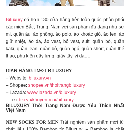
Biluxury
có hơn 130 cửa hàng trên toàn quốc phân phối
các miền Bắc, Trung, Nam với sản phẩm đa dạng như sơ
mi, quần âu, áo phông, áo polo, áo khoác gió, áo len, áo
giữ nhiệt, áo da, áo vest, bộ vest, suit, quần bò, quần
kaki, quần jean, quần bò, quần ngố, quần short, quần thể
thao, phụ kiện dây lưng, giầy tây, ví da….
GIAN HÀNG TMĐT BILUXURY :
– Website:
biluxury.vn
– Shopee:
shopee.vn/thoitrangbiluxury
– Lazada:
www.lazada.vn/biluxury
– Tiki:
tiki.vn/khuyen-mai/biluxury
BILUXURY Thời Trang Nam Được Yêu Thích Nhất
Việt Nam
𝐍𝐄𝐖 𝐒𝐎𝐂𝐊𝐒 𝐅𝐎𝐑 𝐌𝐄𝐍 Trải nghiệm sản phẩm mới từ
chất liệu 100% Bamboo từ Biluxury: – Bamboo là chất