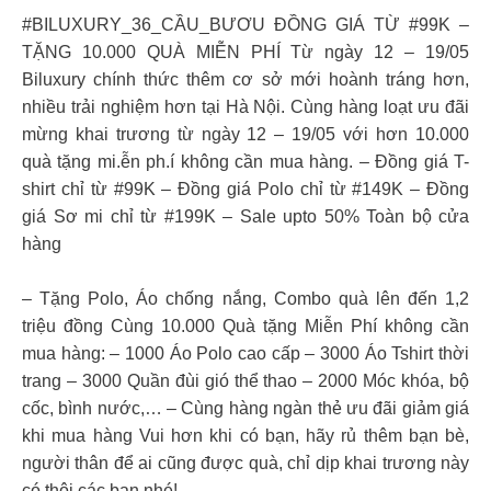
#BILUXURY_36_CẦU_BƯƠU ĐỒNG GIÁ TỪ #99K –
TẶNG 10.000 QUÀ MIỄN PHÍ Từ ngày 12 – 19/05
Biluxury chính thức thêm cơ sở mới hoành tráng hơn,
nhiều trải nghiệm hơn tại Hà Nội. Cùng hàng loạt ưu đãi
mừng khai trương từ ngày 12 – 19/05 với hơn 10.000
quà tặng mi.ễn ph.í không cần mua hàng. – Đồng giá T-
shirt chỉ từ #99K – Đồng giá Polo chỉ từ #149K – Đồng
giá Sơ mi chỉ từ #199K – Sale upto 50% Toàn bộ cửa
hàng
– Tặng Polo, Áo chống nắng, Combo quà lên đến 1,2
triệu đồng Cùng 10.000 Quà tặng Miễn Phí không cần
mua hàng: – 1000 Áo Polo cao cấp – 3000 Áo Tshirt thời
trang – 3000 Quần đùi gió thể thao – 2000 Móc khóa, bộ
cốc, bình nước,… – Cùng hàng ngàn thẻ ưu đãi giảm giá
khi mua hàng Vui hơn khi có bạn, hãy rủ thêm bạn bè,
người thân để ai cũng được quà, chỉ dịp khai trương này
có thôi các bạn nhé!