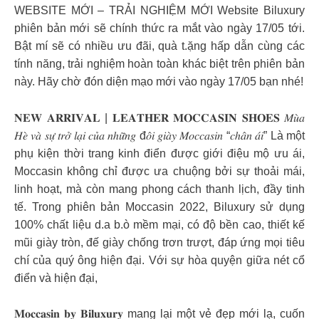
WEBSITE MỚI – TRẢI NGHIỆM MỚI Website Biluxury
phiên bản mới sẽ chính thức ra mắt vào ngày 17/05 tới.
Bật mí sẽ có nhiều ưu đãi, quà t.ặng hấp dẫn cùng các
tính năng, trải nghiệm hoàn toàn khác biệt trên phiên bản
này. Hãy chờ đón diện mạo mới vào ngày 17/05 bạn nhé!
𝐍𝐄𝐖 𝐀𝐑𝐑𝐈𝐕𝐀𝐋 | 𝐋𝐄𝐀𝐓𝐇𝐄𝐑 𝐌𝐎𝐂𝐂𝐀𝐒𝐈𝐍 𝐒𝐇𝐎𝐄𝐒 𝑀𝑢̀𝑎
𝐻𝑒̀ 𝑣𝑎̀ 𝑠𝑢̛̣ 𝑡𝑟𝑜̛̉ 𝑙𝑎̣𝑖 𝑐𝑢̉𝑎 𝑛ℎ𝑢̛̃𝑛𝑔 đ𝑜̂𝑖 𝑔𝑖𝑎̀𝑦 𝑀𝑜𝑐𝑐𝑎𝑠𝑖𝑛 “𝑐ℎ𝑎̂𝑛 𝑎́𝑖” Là một
phụ kiện thời trang kinh điển được giới điệu mộ ưu ái,
Moccasin không chỉ được ưa chuộng bởi sự thoải mái,
linh hoạt, mà còn mang phong cách thanh lịch, đầy tinh
tế. Trong phiên bản Moccasin 2022, Biluxury sử dụng
100% chất liệu d.a b.ò mềm mại, có độ bền cao, thiết kế
mũi giày tròn, đế giày chống trơn trượt, đáp ứng mọi tiêu
chí của quý ông hiện đại. Với sự hòa quyện giữa nét cổ
điển và hiện đại,
𝐌𝐨𝐜𝐜𝐚𝐬𝐢𝐧 𝐛𝐲 𝐁𝐢𝐥𝐮𝐱𝐮𝐫𝐲 mang lại một vẻ đẹp mới lạ, cuốn