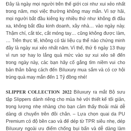
Đây là ngày mọi người trên thế giới coi như xui xẻo nhất
trong năm, mọi việc thường không may mắn. Vì sợ hãi,
mọi người bắt đầu kiêng kỵ nhiều thứ như không đi đâu
xa, không bắt đầu kinh doanh, xây nhà… vào ngày này.
Thậm chí, cắt tóc, cắt móng tay… cũng không được làm,
… Trên thực tế, không có tài liệu cụ thể nào chứng minh
đây là ngày xui xẻo nhất năm. Vì thế, thứ 6 ngày 13 thay
vì run sợ hay lo lắng quá mức vào sự xui xẻo sẽ đến
trong ngày này, các bạn hãy cố gắng tìm niềm vui cho
bản thân bằng cách đến Biluxury mua sắm và có cơ hội
trúng quà may mắn đến 1 Tỷ đồng nhé!
𝐒𝐋𝐈𝐏𝐏𝐄𝐑 𝐂𝐎𝐋𝐋𝐄𝐂𝐓𝐈𝐎𝐍 𝟐𝟎𝟐𝟐 Biluxury ra mắt Bộ sưu
tập Slippers dành riêng cho mùa hè với thiết kế tối giản,
trọng lượng nhẹ nhàng cho bạn cảm thấy thoải mái dễ
dàng di chuyển trên đôi chân. – Lựa chọn quai da PU
Premium có độ bền cao và đế dép từ TPR siêu nhẹ, dép
Biluxury ngoài ưu điểm chống bụi bẩn và dễ dàng làm