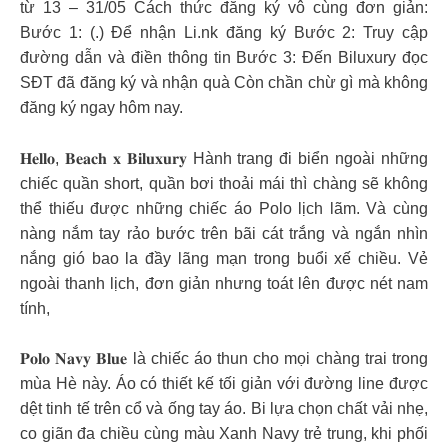
từ 13 – 31/05 Cách thức đăng ký vô cùng đơn giản:
Bước 1: (.) Để nhận Li.nk đăng ký Bước 2: Truy cập
đường dẫn và điền thông tin Bước 3: Đến Biluxury đọc
SĐT đã đăng ký và nhận quà Còn chần chừ gì mà không
đăng ký ngay hôm nay.
𝐇𝐞𝐥𝐥𝐨, 𝐁𝐞𝐚𝐜𝐡 𝐱 𝐁𝐢𝐥𝐮𝐱𝐮𝐫𝐲 Hành trang đi biển ngoài những
chiếc quần short, quần bơi thoải mái thì chàng sẽ không
thể thiếu được những chiếc áo Polo lịch lãm. Và cùng
nàng nắm tay rảo bước trên bãi cát trắng và ngắn nhìn
nắng gió bao la đầy lãng mạn trong buổi xế chiều. Vẻ
ngoài thanh lịch, đơn giản nhưng toát lên được nét nam
tính,
𝐏𝐨𝐥𝐨 𝐍𝐚𝐯𝐲 𝐁𝐥𝐮𝐞 là chiếc áo thun cho mọi chàng trai trong
mùa Hè này. Áo có thiết kế tối giản với đường line được
dệt tinh tế trên cổ và ống tay áo. Bi lựa chọn chất vải nhẹ,
co giãn đa chiều cùng màu Xanh Navy trẻ trung, khi phối