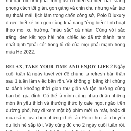
hút đặc biệt khi pha trộn giữa cổ điển và hiện đại. Mang
phong cách tối giản, gọn gàng và chỉn chu nhưng vẫn tạo
sự thoải mái, lịch lãm trong chốn công sở, Polo Biluxury
được thiết kế tinh gọn cùng khả năng “ứng biến” linh hoạt
theo mọi xu hướng, “màu sắc” cá nhân. Cùng với sắc
trắng, đen kết hợp hài hòa, chiếc áo đã trở thành item
nhất định “phải có” trong tủ đồ của mọi phái mạnh trong
mùa Hè 2022.
𝐑𝐄𝐋𝐀𝐗, 𝐓𝐀𝐊𝐄 𝐘𝐎𝐔𝐑 𝐓𝐈𝐌𝐄 𝐀𝐍𝐃 𝐄𝐍𝐉𝐎𝐘 𝐋𝐈𝐅𝐄 2 Ngày
cuối tuần là ngày tuyệt vời để chúng ta refresh bản thân
sau 1 tuần làm việc bận rộn. Và không gì bằng khi chúng
ta dành khoảng thời gian thư giãn và tận hưởng cùng
bạn bè, gia đình. Có thể là mình cùng nhau đi ăn những
món ăn yêu thích và thưởng thức ly cafe ngọt ngào trên
đường phố, hay đi xem một bộ phim mới ra mắt, hoặc đi
mua sắm, lựa chọn những chiếc áo Polo cho các chuyến
du lịch hè sắp tới. Vậy cũng đủ cho 2 ngày cuối tuần rồi.