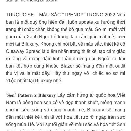
TURQUOISE – MÀU SẮC “TRENDY” TRONG 2022 Nếu
bạn là một quý ông hiện đại, luôn update xu hướng thời
trang thì chắc chắn không thể bỏ qua mẫu Sơ mi mới với
gam màu Xanh Ngọc trẻ trung, tạo cảm giác mát mẻ, tươi
mới tại Biluxury. Không chỉ nổi bật về màu sắc, thiết kế cổ
Cutaway Spread là điểm nhấn trong thiết kế, tạo cảm giác
rõ ràng và mang đậm tinh thần đương đại. Ngoài ra, khi
bạn kết hợp cùng khoác Blazer sẽ mang đến một outfit
thú vị và lạ mắt đấy. Hãy thử ngay với chiếc áo sơ mi
“đ.ộc nhất” tại Biluxury nhé.
“𝐒𝐞𝐧” 𝐏𝐚𝐭𝐭𝐞𝐫𝐧 𝐱 𝐁𝐢𝐥𝐮𝐱𝐮𝐫𝐲 Lấy cảm hứng từ quốc hoa Việt
Nam là bông hoa sen có vẻ đẹp thanh khiết, mỏng manh
nhưng sức sống vô cùng mạnh mẽ, Biluxury sẽ mang
đến một thiết kế tinh tế với họa tiết rực rỡ ngập tràn sức
sống mùa Hè. Với sự tối giản về màu sắc và họa tiết Sen