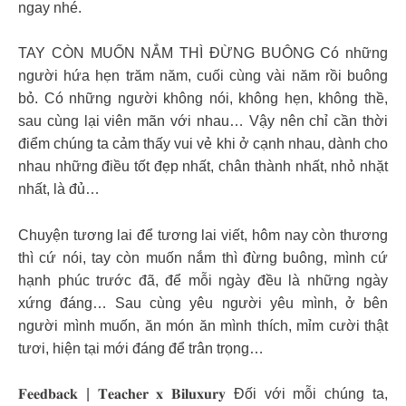
ngay nhé.
TAY CÒN MUỐN NẮM THÌ ĐỪNG BUÔNG Có những
người hứa hẹn trăm năm, cuối cùng vài năm rồi buông
bỏ. Có những người không nói, không hẹn, không thề,
sau cùng lại viên mãn với nhau… Vậy nên chỉ cần thời
điểm chúng ta cảm thấy vui vẻ khi ở cạnh nhau, dành cho
nhau những điều tốt đẹp nhất, chân thành nhất, nhỏ nhặt
nhất, là đủ…
Chuyện tương lai để tương lai viết, hôm nay còn thương
thì cứ nói, tay còn muốn nắm thì đừng buông, mình cứ
hạnh phúc trước đã, để mỗi ngày đều là những ngày
xứng đáng… Sau cùng yêu người yêu mình, ở bên
người mình muốn, ăn món ăn mình thích, mỉm cười thật
tươi, hiện tại mới đáng để trân trọng…
𝐅𝐞𝐞𝐝𝐛𝐚𝐜𝐤 | 𝐓𝐞𝐚𝐜𝐡𝐞𝐫 𝐱 𝐁𝐢𝐥𝐮𝐱𝐮𝐫𝐲 Đối với mỗi chúng ta,