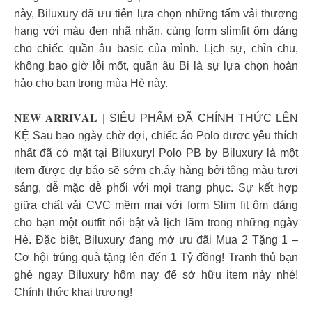
này, Biluxury đã ưu tiên lựa chọn những tấm vải thượng
hạng với màu đen nhã nhặn, cùng form slimfit ôm dáng
cho chiếc quần âu basic của mình. Lịch sự, chỉn chu,
không bao giờ lỗi mốt, quần âu Bi là sự lựa chọn hoàn
hảo cho bạn trong mùa Hè này.
𝐍𝐄𝐖 𝐀𝐑𝐑𝐈𝐕𝐀𝐋 | SIÊU PHẨM ĐÃ CHÍNH THỨC LÊN
KỆ Sau bao ngày chờ đợi, chiếc áo Polo được yêu thích
nhất đã có mặt tại Biluxury! Polo PB by Biluxury là một
item được dự báo sẽ sớm ch.áy hàng bởi tông màu tươi
sáng, dễ mặc dễ phối với mọi trang phục. Sự kết hợp
giữa chất vải CVC mềm mại với form Slim fit ôm dáng
cho bạn một outfit nổi bật và lịch lãm trong những ngày
Hè. Đặc biệt, Biluxury đang mở ưu đãi Mua 2 Tặng 1 –
Cơ hội trúng quà tặng lên đến 1 Tỷ đồng! Tranh thủ bạn
ghé ngay Biluxury hôm nay để sở hữu item này nhé!
Chính thức khai trương!