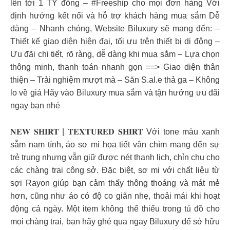
lên tới 1 TỶ đồng – #Freeship cho mọi đơn hàng Với
định hướng kết nối và hỗ trợ khách hàng mua sắm Dễ
dàng – Nhanh chóng, Website Biluxury sẽ mang đến: –
Thiết kế giao diện hiện đại, tối ưu trên thiết bị di động –
Ưu đãi chi tiết, rõ ràng, dễ dàng khi mua sắm – Lựa chọn
thông minh, thanh toán nhanh gọn ==> Giao diện thân
thiện – Trải nghiệm mượt mà – Săn S.al.e thả ga – Không
lo về giá Hãy vào Biluxury mua sắm và tận hưởng ưu đãi
ngay bạn nhé
𝐍𝐄𝐖 𝐒𝐇𝐈𝐑𝐓 | 𝐓𝐄𝐗𝐓𝐔𝐑𝐄𝐃 𝐒𝐇𝐈𝐑𝐓 Với tone màu xanh
sẫm nam tính, áo sơ mi họa tiết vân chìm mang đến sự
trẻ trung nhưng vẫn giữ được nét thanh lịch, chỉn chu cho
các chàng trai công sở. Đặc biệt, sơ mi với chất liệu từ
sợi Rayon giúp bạn cảm thấy thông thoáng và mát mẻ
hơn, cũng như áo có độ co giãn nhẹ, thoải mái khi hoạt
động cả ngày. Một item không thể thiếu trong tủ đồ cho
mọi chàng trai, bạn hãy ghé qua ngay Biluxury để sở hữu