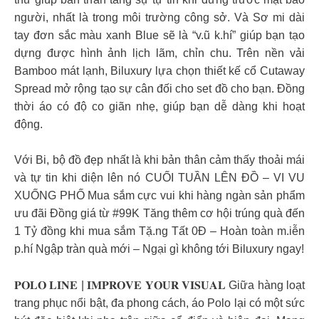
người, nhất là trong môi trường công sở. Và Sơ mi dài
tay đơn sắc màu xanh Blue sẽ là “v.ũ k.hí” giúp bạn tạo
dựng được hình ảnh lịch lãm, chỉn chu. Trên nền vải
Bamboo mát lạnh, Biluxury lựa chọn thiết kế cổ Cutaway
Spread mở rộng tạo sự cân đối cho set đồ cho bạn. Đồng
thời áo có độ co giãn nhẹ, giúp bạn dễ dàng khi hoạt
động.
Với Bi, bộ đồ đẹp nhất là khi bản thân cảm thấy thoải mái
và tự tin khi diện lên nó CUỐI TUẦN LÊN ĐỒ – VI VU
XUỐNG PHỐ Mua sắm cực vui khi hàng ngàn sản phẩm
ưu đãi Đồng giá từ #99K Tăng thêm cơ hội trúng quà đến
1 Tỷ đồng khi mua sắm Tặ.ng Tất 0Đ – Hoàn toàn m.iễn
p.hí Ngập tràn quà mới – Ngại gì không tới Biluxury ngay!
𝐏𝐎𝐋𝐎 𝐋𝐈𝐍𝐄 | 𝐈𝐌𝐏𝐑𝐎𝐕𝐄 𝐘𝐎𝐔𝐑 𝐕𝐈𝐒𝐔𝐀𝐋 Giữa hàng loạt
trang phục nổi bật, đa phong cách, áo Polo lại có một sức