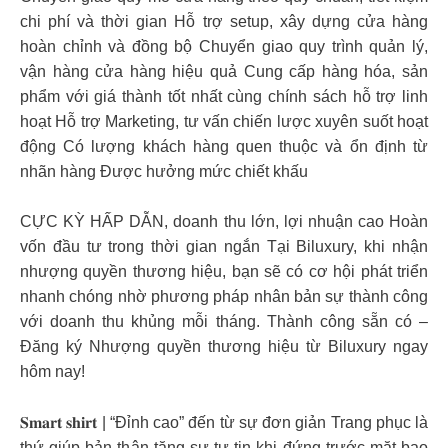
chi phí và thời gian Hỗ trợ setup, xây dựng cửa hàng
hoàn chỉnh và đồng bộ Chuyển giao quy trình quản lý,
vận hàng cửa hàng hiệu quả Cung cấp hàng hóa, sản
phẩm với giá thành tốt nhất cùng chính sách hỗ trợ linh
hoạt Hỗ trợ Marketing, tư vấn chiến lược xuyên suốt hoạt
động Có lượng khách hàng quen thuộc và ổn định từ
nhãn hàng Được hưởng mức chiết khấu
CỰC KỲ HẤP DẪN, doanh thu lớn, lợi nhuận cao Hoàn
vốn đầu tư trong thời gian ngắn Tại Biluxury, khi nhận
nhượng quyền thương hiệu, bạn sẽ có cơ hội phát triển
nhanh chóng nhờ phương pháp nhân bản sự thành công
với doanh thu khủng mỗi tháng. Thành công sẵn có –
Đăng ký Nhượng quyền thương hiệu từ Biluxury ngay
hôm nay!
𝐒𝐦𝐚𝐫𝐭 𝐬𝐡𝐢𝐫𝐭 | “Đỉnh cao” đến từ sự đơn giản Trang phục là
thứ giúp bản thân tăng sự tự tin khi đứng trước mặt bao