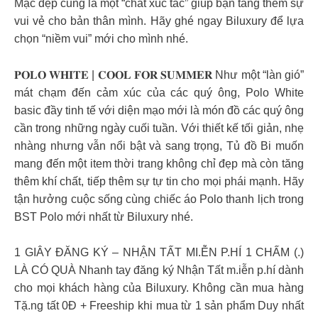
Mặc đẹp cũng là một “chất xúc tác” giúp bạn tăng thêm sự
vui vẻ cho bản thân mình. Hãy ghé ngay Biluxury để lựa
chọn “niềm vui” mới cho mình nhé.
𝐏𝐎𝐋𝐎 𝐖𝐇𝐈𝐓𝐄 | 𝐂𝐎𝐎𝐋 𝐅𝐎𝐑 𝐒𝐔𝐌𝐌𝐄𝐑 Như một “làn gió”
mát chạm đến cảm xúc của các quý ông, Polo White
basic đầy tinh tế với diện mạo mới là món đồ các quý ông
cần trong những ngày cuối tuần. Với thiết kế tối giản, nhẹ
nhàng nhưng vẫn nổi bật và sang trọng, Tủ đồ Bi muốn
mang đến một item thời trang không chỉ đẹp mà còn tăng
thêm khí chất, tiếp thêm sự tự tin cho mọi phái mạnh. Hãy
tận hưởng cuộc sống cùng chiếc áo Polo thanh lịch trong
BST Polo mới nhất từ Biluxury nhé.
1 GIÂY ĐĂNG KÝ – NHẬN TẤT MI.ỄN P.HÍ 1 CHẤM (.)
LÀ CÓ QUÀ Nhanh tay đăng ký Nhận Tất m.iễn p.hí dành
cho mọi khách hàng của Biluxury. Không cần mua hàng
Tặ.ng tất 0Đ + Freeship khi mua từ 1 sản phẩm Duy nhất