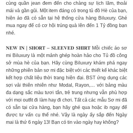
cùng quần jean đem đến cho chàng sự lịch lãm, thoải
mái và gần gũi. Một item đáng có trong tủ đồ Hè của bạn,
hiện áo đã có sẵn tại hệ thống cửa hàng Biluxury. Ghé
mua ngay để có cơ hội trúng quà lên đến 1 Tỷ đồng bạn
nhé.
𝐍𝐄𝐖 𝐈𝐍 | 𝐒𝐇𝐎𝐑𝐓 – 𝐒𝐋𝐄𝐄𝐕𝐄𝐃 𝐒𝐇𝐈𝐑𝐓 Mỗi chiếc áo sơ
mi Biluxury là một mảnh ghép hoàn hảo cho Tủ đồ công
sở mùa hè của bạn. Hãy cùng Biluxury khám phá ngay
những phiên bản sơ mi đặc biệt với các thiết kế khác biệt
kết hợp chất liệu thời trang hiện đại. BST ứng dụng các
sợi vải thiên nhiên như Modal, Rayon,… với bảng màu
đa dạng sắc màu tươi tắn, trẻ trung nhưng vẫn phù hợp
với mọi outfit đi làm hay đi chơi. Tất cả các mẫu Sơ mi đã
có sẵn tại cửa hàng, bạn hãy ghé qua hoặc ib ngay để
được tư vấn cụ thể nhé. Vậy là ngày ấy sắp đến Ngày
mai là thứ 6 ngày 13! Bạn có tin vào ngày hay không?