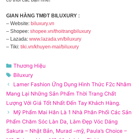
GIAN HÀNG TMĐT BILUXURY :
– Website:
biluxury.vn
– Shopee:
shopee.vn/thoitrangbiluxury
– Lazada:
www.lazada.vn/biluxury
– Tiki:
tiki.vn/khuyen-mai/biluxury
Danh
Thương Hiệu
mục
Thẻ
Biluxury
Lamer Fashion Ứng Dụng Hình Thức F2c Nhằm
Mang Lại Những Sản Phẩm Thời Trang Chất
Lượng Với Giá Tốt Nhất Đến Tay Khách Hàng.
Mỹ Phẩm Mai Hân Là 1 Nhà Phân Phối Các Sản
Phẩm Chăm Sóc Làn Da, Làm Đẹp Vóc Dáng
Sakura – Nhật Bản, Murad –mỹ, Paula’s Choice –