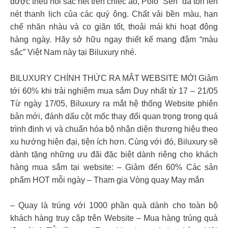
được thêu nổi sắc nét trên chiếc áo, Polo “Sen” đã tôn lên
nét thanh lịch của các quý ông. Chất vải bền màu, hạn
chế nhăn nhàu và co giãn tốt, thoải mái khi hoạt động
hàng ngày. Hãy sở hữu ngay thiết kế mang đậm “màu
sắc” Việt Nam này tại Biluxury nhé.
BILUXURY CHÍNH THỨC RA MẮT WEBSITE MỚI Giảm
tới 60% khi trải nghiệm mua sắm Duy nhất từ 17 – 21/05
Từ ngày 17/05, Biluxury ra mắt hệ thống Website phiên
bản mới, đánh dấu cột mốc thay đổi quan trọng trong quá
trình định vị và chuẩn hóa bộ nhận diện thương hiệu theo
xu hướng hiện đại, tiện ích hơn. Cùng với đó, Biluxury sẽ
dành tặng những ưu đãi đặc biệt dành riêng cho khách
hàng mua sắm tại website: – Giảm đến 60% Các sản
phẩm HOT mỗi ngày – Tham gia Vòng quay May mắn
– Quay là trúng với 1000 phần quà dành cho toàn bộ
khách hàng truy cập trên Website – Mua hàng trúng quà