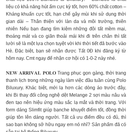
liệu có khả năng hút ẩm cực kỳ tốt, hơn 60% chất cotton –
Kháng khuẩn cực tốt, hạn chế gây mùi khi sử dụng thời
gian dài – Thân thiện với làn da và môi trường, thiên
nhiên Nếu bạn đang tìm kiệm những đôi tất mềm mại,
thoáng mát và co giãn thoải mái khi đi trên chân thì tất
lười sẽ là một lựa chọn tuyệt vời khi thời tiết đã bước vào
Hè. Đặc biệt, bạn sẽ nhận được Tất 0Đ khi đăng ký từ
hôm nay. Cmt ngay để nhận cơ hội có 1-0-2 này nhé.
𝐍𝐄𝐖 𝐀𝐑𝐑𝐈𝐕𝐀𝐋 𝐏𝐎𝐋𝐎 Trang phục gọn gàng, thời trang
thanh lịch trong những ngày làm việc đầu tuần cùng Polo
Biluxury. Khác biệt, mới lạ hơn các dòng áo trước đây,
khi Bi thay đổi công nghệ dệt Melange 2 sợi màu nâu và
đen tạo nên hiệu ứng màu sắc lạ mắt và thời trang. Với
form dáng Slimfit giúp bạnche khuyết điểm tốt, đồng thời
giúp tôn lên dáng người. Tất cả ưu điểm đều có đủ, thì
sao bạn không sở hữu ngay em nó nhỉ? Sản phẩm đã có
sẵn tại hệ thống Biluxury