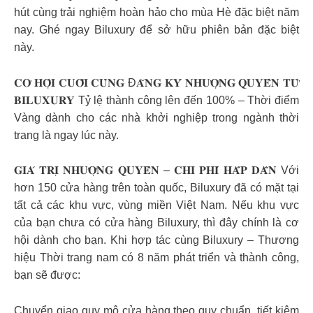
hút cùng trải nghiệm hoàn hảo cho mùa Hè đặc biệt năm
nay. Ghé ngay Biluxury để sở hữu phiên bản đặc biệt
này.
𝐂𝐎̛ 𝐇𝐎̣̂𝐈 𝐂𝐔𝐎̂́𝐈 𝐂𝐔̀𝐍𝐆 Đ𝐀̆𝐍𝐆 𝐊𝐘́ 𝐍𝐇𝐔̛𝐎̛̣𝐍𝐆 𝐐𝐔𝐘𝐄̂̀𝐍 𝐓𝐔̛̀
𝐁𝐈𝐋𝐔𝐗𝐔𝐑𝐘 Tỷ lệ thành công lên đến 100% – Thời điểm
Vàng dành cho các nhà khởi nghiệp trong ngành thời
trang là ngay lúc này.
𝐆𝐈𝐀́ 𝐓𝐑𝐈̣ 𝐍𝐇𝐔̛𝐎̛̣𝐍𝐆 𝐐𝐔𝐘𝐄̂̀𝐍 – 𝐂𝐇𝐈 𝐏𝐇𝐈́ 𝐇𝐀̂́𝐏 𝐃𝐀̂̃𝐍 Với
hơn 150 cửa hàng trên toàn quốc, Biluxury đã có mặt tại
tất cả các khu vực, vùng miền Việt Nam. Nếu khu vực
của bạn chưa có cửa hàng Biluxury, thì đây chính là cơ
hội dành cho bạn. Khi hợp tác cùng Biluxury – Thương
hiệu Thời trang nam có 8 năm phát triển và thành công,
bạn sẽ được:
Chuyển giao quy mô cửa hàng theo quy chuẩn, tiết kiệm