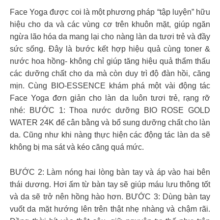
Face Yoga được coi là một phương pháp “tập luyện” hữu
hiệu cho da và các vùng cơ trên khuôn mặt, giúp ngăn
ngừa lão hóa da mang lại cho nàng làn da tươi trẻ và đầy
sức sống. Đây là bước kết hợp hiệu quả cùng toner &
nước hoa hồng- không chỉ giúp tăng hiệu quả thẩm thấu
các dưỡng chất cho da mà còn duy trì độ đàn hồi, căng
mịn. Cùng BIO-ESSENCE khám phá một vài động tác
Face Yoga đơn giản cho làn da luôn tươi trẻ, rạng rỡ
nhé: BƯỚC 1: Thoa nước dưỡng BIO ROSE GOLD
WATER 24K để cân bằng và bổ sung dưỡng chất cho làn
da. Cũng như khi nàng thực hiện các động tác làn da sẽ
không bị ma sát và kéo căng quá mức.
BƯỚC 2: Làm nóng hai lòng bàn tay và áp vào hai bên
thái dương. Hơi ấm từ bàn tay sẽ giúp máu lưu thông tốt
và da sẽ trở nên hồng hào hơn. BƯỚC 3: Dùng bàn tay
vuốt da mặt hướng lên trên thật nhẹ nhàng và chậm rãi.