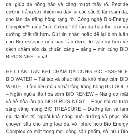
da, giúp da hồng hào và căng mượt thấy rõ. Peptide
dưỡng trắng với nhiệm vụ đẩy lùi các sắc tố làm sạm da,
cho làn da trắng hồng rạng rỡ. Công nghệ Bio-Energy
Complex™ giúp “mở đường” để làn da hấp thụ oxy và
dưỡng chất tốt hơn. Gửi tin nhắn hoặc để lại bình luận
cho Bio essence nếu bạn cần được tư vấn kỹ hơn về
cách chăm sóc da chuẩn căng – sáng – mịn cùng BIO
BIRD’S NEST nha!
HẾT LĂN TĂN KHI CHĂM DA CÙNG BIO ESSENCE
BIO WATER – Tái tạo và phục hồi da khô nhạy cảm BIO
WHITE – Làm đều màu & bật tông trắng hồng BIO GOLD
– Ngăn ngừa lão hóa sớm BIO RENEW – Nâng cơ mặt
và trẻ hòa làn da BIO-BIRD’S NEST – Phục hồi da tươi
sáng căng mọng BIO TREASURE – Dưỡng ẩm và làm
dịu da tức thì Ngoài khả năng nuôi dưỡng và phục hồi
chuyên sâu cho từng loại da, với phức hợp Bio Energy
Complex có mặt trong mọi dòng sản phẩm, sở hữu Bio