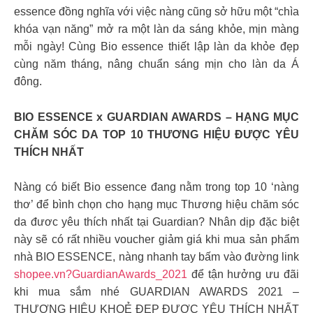
essence đồng nghĩa với việc nàng cũng sở hữu một “chìa
khóa vạn năng” mở ra một làn da sáng khỏe, mịn màng
mỗi ngày! Cùng Bio essence thiết lập làn da khỏe đẹp
cùng năm tháng, nâng chuẩn sáng mịn cho làn da Á
đông.
BIO ESSENCE x GUARDIAN AWARDS – HẠNG MỤC
CHĂM SÓC DA TOP 10 THƯƠNG HIỆU ĐƯỢC YÊU
THÍCH NHẤT ⁠⁠
Nàng có biết Bio essence đang nằm trong top 10 ‘nàng
thơ’ để bình chọn cho hạng mục Thương hiệu chăm sóc
da đươc yêu thích nhất tại Guardian? Nhân dịp đặc biệt
này sẽ có rất nhiều voucher giảm giá khi mua sản phẩm
nhà BIO ESSENCE, nàng nhanh tay bấm vào đường link
shopee.vn?GuardianAwards_2021
để tận hưởng ưu đãi
khi mua sắm nhé GUARDIAN AWARDS 2021 –
THƯƠNG HIỆU KHOẺ ĐẸP ĐƯỢC YÊU THÍCH NHẤT