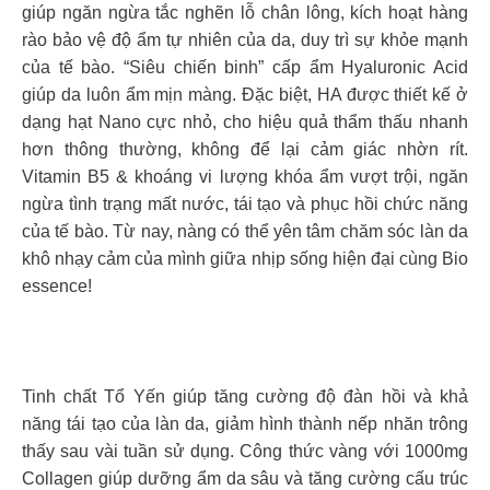
giúp ngăn ngừa tắc nghẽn lỗ chân lông, kích hoạt hàng
rào bảo vệ độ ẩm tự nhiên của da, duy trì sự khỏe mạnh
của tế bào. “Siêu chiến binh” cấp ẩm Hyaluronic Acid
giúp da luôn ẩm mịn màng. Đặc biệt, HA được thiết kế ở
dạng hạt Nano cực nhỏ, cho hiệu quả thẩm thấu nhanh
hơn thông thường, không để lại cảm giác nhờn rít.
Vitamin B5 & khoáng vi lượng khóa ẩm vượt trội, ngăn
ngừa tình trạng mất nước, tái tạo và phục hồi chức năng
của tế bào. Từ nay, nàng có thể yên tâm chăm sóc làn da
khô nhạy cảm của mình giữa nhịp sống hiện đại cùng Bio
essence!
Tinh chất Tổ Yến giúp tăng cường độ đàn hồi và khả
năng tái tạo của làn da, giảm hình thành nếp nhăn trông
thấy sau vài tuần sử dụng. Công thức vàng với 1000mg
Collagen giúp dưỡng ẩm da sâu và tăng cường cấu trúc