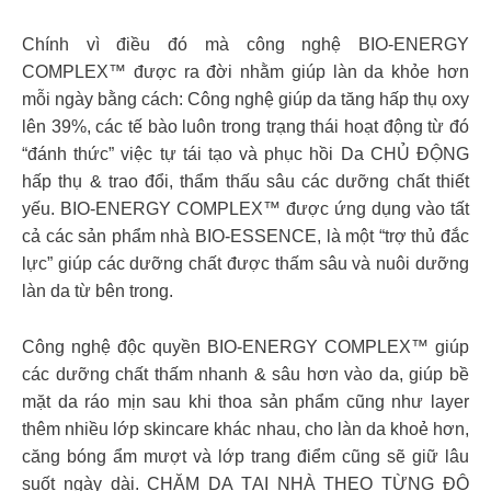
Chính vì điều đó mà công nghệ BIO-ENERGY
COMPLEX™ được ra đời nhằm giúp làn da khỏe hơn
mỗi ngày bằng cách: Công nghệ giúp da tăng hấp thụ oxy
lên 39%, các tế bào luôn trong trạng thái hoạt động từ đó
“đánh thức” việc tự tái tạo và phục hồi Da CHỦ ĐỘNG
hấp thụ & trao đổi, thẩm thấu sâu các dưỡng chất thiết
yếu. BIO-ENERGY COMPLEX™ được ứng dụng vào tất
cả các sản phẩm nhà BIO-ESSENCE, là một “trợ thủ đắc
lực” giúp các dưỡng chất được thấm sâu và nuôi dưỡng
làn da từ bên trong.
Công nghệ độc quyền BIO-ENERGY COMPLEX™ giúp
các dưỡng chất thấm nhanh & sâu hơn vào da, giúp bề
mặt da ráo mịn sau khi thoa sản phẩm cũng như layer
thêm nhiều lớp skincare khác nhau, cho làn da khoẻ hơn,
căng bóng ẩm mượt và lớp trang điểm cũng sẽ giữ lâu
suốt ngày dài. CHĂM DA TẠI NHÀ THEO TỪNG ĐỘ