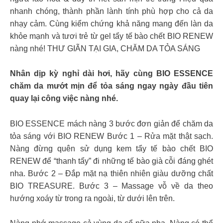
nhanh chóng, thành phần lành tính phù hợp cho cả da
nhạy cảm. Cùng kiểm chứng khả năng mang đến làn da
khỏe mạnh và tươi trẻ từ gel tẩy tế bào chết BIO RENEW
nàng nhé! THƯ GIÃN TẠI GIA, CHĂM DA TỎA SÁNG
Nhân dịp kỳ nghỉ dài hơi, hãy cùng BIO ESSENCE
chăm da mướt mịn để tỏa sáng ngay ngày đầu tiên
quay lại công việc nàng nhé.
BIO ESSENCE mách nàng 3 bước đơn giản để chăm da
tỏa sáng với BIO RENEW Bước 1 – Rửa mặt thật sạch.
Nàng đừng quên sử dụng kem tẩy tế bào chết BIO
RENEW để “thanh tẩy” đi những tế bào già cỗi đáng ghét
nha. Bước 2 – Đắp mặt nạ thiên nhiên giàu dưỡng chất
BIO TREASURE. Bước 3 – Massage vỗ về da theo
hướng xoáy từ trong ra ngoài, từ dưới lên trên.