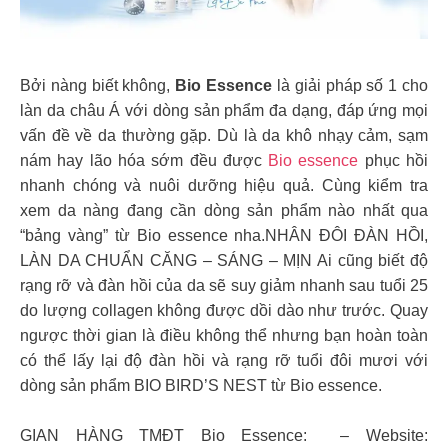
Bởi nàng biết không,
Bio Essence
là giải pháp số 1 cho
làn da châu Á với dòng sản phẩm đa dạng, đáp ứng mọi
vấn đề về da thường gặp. Dù là da khô nhạy cảm, sạm
nám hay lão hóa sớm đều được
Bio essence
phục hồi
nhanh chóng và nuôi dưỡng hiệu quả. Cùng kiểm tra
xem da nàng đang cần dòng sản phẩm nào nhất qua
“bảng vàng” từ Bio essence nha.NHÂN ĐÔI ĐÀN HỒI,
LÀN DA CHUẨN CĂNG – SÁNG – MỊN Ai cũng biết độ
rạng rỡ và đàn hồi của da sẽ suy giảm nhanh sau tuổi 25
do lượng collagen không được dồi dào như trước. Quay
ngược thời gian là điều không thể nhưng bạn hoàn toàn
có thể lấy lại độ đàn hồi và rạng rỡ tuổi đôi mươi với
dòng sản phẩm BIO BIRD’S NEST từ Bio essence.
GIAN HÀNG TMĐT Bio Essence: – Website: