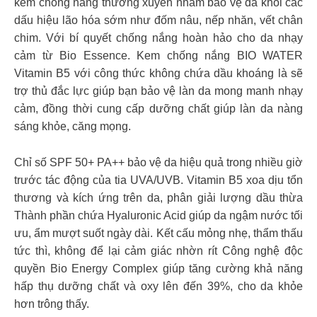
kem chống nắng thường xuyên nhằm bảo vệ da khỏi các
dấu hiệu lão hóa sớm như đốm nâu, nếp nhăn, vết chân
chim. Với bí quyết chống nắng hoàn hảo cho da nhạy
cảm từ Bio Essence. Kem chống nắng BIO WATER
Vitamin B5 với công thức không chứa dầu khoáng là sẽ
trợ thủ đắc lực giúp bạn bảo vệ làn da mong manh nhạy
cảm, đồng thời cung cấp dưỡng chất giúp làn da nàng
sáng khỏe, căng mọng.
Chỉ số SPF 50+ PA++ bảo vệ da hiệu quả trong nhiều giờ
trước tác động của tia UVA/UVB. Vitamin B5 xoa dịu tổn
thương và kích ứng trên da, phân giải lượng dầu thừa
Thành phần chứa Hyaluronic Acid giúp da ngậm nước tối
ưu, ẩm mượt suốt ngày dài. Kết cấu mỏng nhẹ, thẩm thấu
tức thì, không để lại cảm giác nhờn rít Công nghệ độc
quyền Bio Energy Complex giúp tăng cường khả năng
hấp thụ dưỡng chất và oxy lên đến 39%, cho da khỏe
hơn trông thấy.