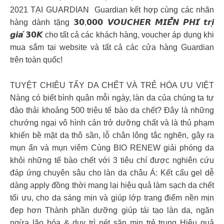
2021 TẠI GUARDIAN ️ Guardian kết hợp cùng các nhãn
hàng dành tặng 𝟯𝟬,𝟬𝟬𝟬 𝙑𝙊𝙐𝘾𝙃𝙀𝙍 𝙈𝙄𝙀̂̃𝙉 𝙋𝙃𝙄́ 𝙩𝙧𝙞̣
𝙜𝙞𝙖́ 𝟯𝟬𝙆 cho tất cả các khách hàng, voucher áp dụng khi
mua sắm tại website và tất cả các cửa hàng Guardian
trên toàn quốc!
TUYỆT CHIÊU TẨY DA CHẾT VÀ TRẺ HÓA ƯU VIỆT
Nàng có biết bình quân mỗi ngày, làn da của chúng ta tự
đào thải khoảng 500 triệu tế bào da chết? Đây là những
chướng ngại vô hình cản trở dưỡng chất và là thủ phạm
khiến bề mặt da thô sần, lỗ chân lông tắc nghẽn, gây ra
mụn ẩn và mụn viêm Cùng BIO RENEW giải phóng da
khỏi những tế bào chết với 3 tiêu chí được nghiên cứu
đáp ứng chuyên sâu cho làn da châu Á: Kết cấu gel dễ
dàng apply đồng thời mang lại hiệu quả làm sạch da chết
tối ưu, cho da sáng mịn và giúp lớp trang điểm nền mịn
đep hơn Thành phần dưỡng giúp tái tạo làn da, ngăn
ngừa lão hóa & duy trì nét săn mịn trẻ trung Hiệu quả