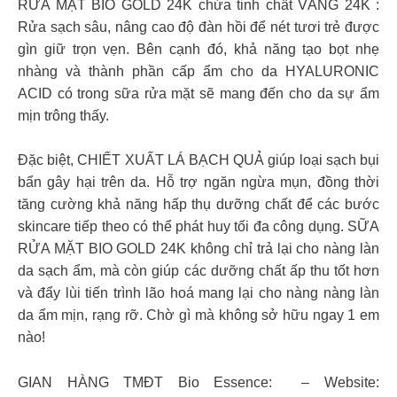
RỬA MẶT BIO GOLD 24K chứa tinh chất VÀNG 24K :
Rửa sạch sâu, nâng cao độ đàn hồi để nét tươi trẻ được
gìn giữ trọn vẹn. Bên cạnh đó, khả năng tạo bọt nhẹ
nhàng và thành phần cấp ẩm cho da HYALURONIC
ACID có trong sữa rửa mặt sẽ mang đến cho da sự ẩm
mịn trông thấy.
Đặc biệt, CHIẾT XUẤT LÁ BẠCH QUẢ giúp loại sạch bụi
bẩn gây hại trên da. Hỗ trợ ngăn ngừa mụn, đồng thời
tăng cường khả năng hấp thụ dưỡng chất để các bước
skincare tiếp theo có thể phát huy tối đa công dụng. SỮA
RỬA MẶT BIO GOLD 24K không chỉ trả lại cho nàng làn
da sạch ẩm, mà còn giúp các dưỡng chất ấp thu tốt hơn
và đẩy lùi tiến trình lão hoá mang lại cho nàng nàng làn
da ẩm mịn, rạng rỡ. Chờ gì mà không sở hữu ngay 1 em
nào!
GIAN HÀNG TMĐT Bio Essence: – Website: