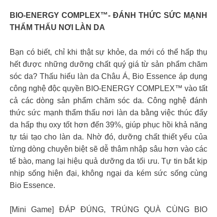
BIO-ENERGY COMPLEX™- ĐÁNH THỨC SỨC MẠNH
THẨM THẤU NƠI LÀN DA
Bạn có biết, chỉ khi thật sự khỏe, da mới có thể hấp thụ
hết được những dưỡng chất quý giá từ sản phẩm chăm
sóc da? Thấu hiểu làn da Châu Á, Bio Essence áp dụng
công nghệ độc quyền BIO-ENERGY COMPLEX™ vào tất
cả các dòng sản phẩm chăm sóc da. Công nghệ đánh
thức sức mạnh thẩm thấu nơi làn da bằng việc thúc đẩy
da hấp thụ oxy tốt hơn đến 39%, giúp phục hồi khả năng
tự tái tạo cho làn da. Nhờ đó, dưỡng chất thiết yếu của
từng dòng chuyên biệt sẽ dễ thâm nhập sâu hơn vào các
tế bào, mang lại hiệu quả dưỡng da tối ưu. Tự tin bắt kịp
nhịp sống hiện đại, không ngại da kém sức sống cùng
Bio Essence.
[Mini Game] ĐÁP ĐÚNG, TRÚNG QUÀ CÙNG BIO