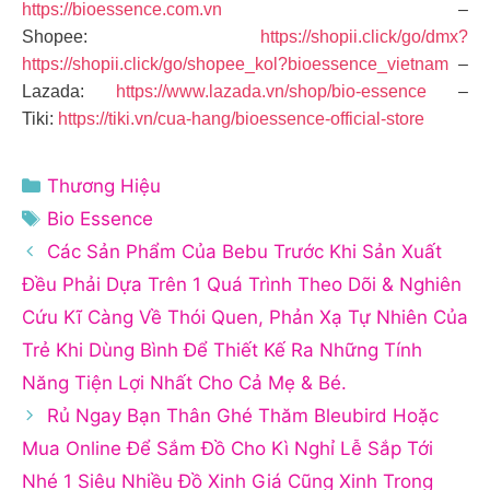
https://bioessence.com.vn
–
Shopee:
https://shopii.click/go/dmx?
https://shopii.click/go/shopee_kol?bioessence_vietnam
–
Lazada:
https://www.lazada.vn/shop/bio-essence
–
Tiki:
https://tiki.vn/cua-hang/bioessence-official-store
Danh
Thương Hiệu
mục
Thẻ
Bio Essence
Các Sản Phẩm Của Bebu Trước Khi Sản Xuất
Đều Phải Dựa Trên 1 Quá Trình Theo Dõi & Nghiên
Cứu Kĩ Càng Về Thói Quen, Phản Xạ Tự Nhiên Của
Trẻ Khi Dùng Bình Để Thiết Kế Ra Những Tính
Năng Tiện Lợi Nhất Cho Cả Mẹ & Bé.
Rủ Ngay Bạn Thân Ghé Thăm Bleubird Hoặc
Mua Online Để Sắm Đồ Cho Kì Nghỉ Lễ Sắp Tới
Nhé 1 Siêu Nhiều Đồ Xinh Giá Cũng Xinh Trong