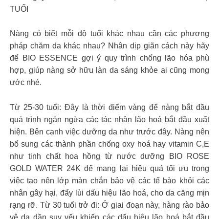
TUỔI
Nàng có biết mỗi độ tuổi khác nhau cần các phương
pháp chăm da khác nhau? Nhân dịp giãn cách này hãy
để BIO ESSENCE gợi ý quy trình chống lão hóa phù
hợp, giúp nàng sở hữu làn da sáng khỏe ai cũng mong
ước nhé.
Từ 25-30 tuổi: Đây là thời điểm vàng để nàng bắt đầu
quá trình ngăn ngừa các tác nhân lão hoá bắt đầu xuất
hiện. Bên cạnh việc dưỡng da như trước đây. Nàng nên
bổ sung các thành phần chống oxy hoá hay vitamin C,E
như tinh chất hoa hồng từ nước dưỡng BIO ROSE
GOLD WATER 24K để mang lại hiệu quả tối ưu trong
việc tạo nên lớp màn chắn bảo vệ các tế bào khỏi các
nhân gây hại, đẩy lùi dấu hiệu lão hoá, cho da căng mịn
rạng rỡ. Từ 30 tuổi trở đi: Ở giai đoạn này, hàng rào bảo
vệ da dần suy yếu khiến các dấu hiệu lão hoá bắt đầu