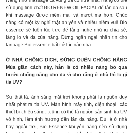
Nàng nhớ massage cả vùng da cổ nữa nha. Nàng có thể
sử dụng tinh chất BIO RENEW OIL FACIAL để làn da sau
khi massage được mềm mại và mượt mà hơn. Chúc
nàng có một kỳ nghỉ thật an yên và nhiều niềm vui! Bio
essence sẽ luôn túc trực để lắng nghe những chia sẻ,
lắng lo về da của nàng. Đừng ngần ngại nhắn tin cho
fanpage Bio essence bất cứ lúc nào nha.
Ở NHÀ CHỐNG DỊCH, ĐỪNG QUÊN CHỐNG NẮNG
Mùa giãn cách này, hẳn là có nhiều nàng bỏ qua
bước chống nắng cho da vì cho rằng ở nhà thì lo gì
tia UV?
Sự thật là, ánh sáng mặt trời không phải là nguồn duy
nhất phát ra tia UV. Màn hình máy tính, điện thoại, các
thiết bị chiếu sáng…cũng có thể là nguồn sản sinh tia UV
vô hình, làm ảnh hưởng đến làn da nàng. Dù là ở nhà
hay ngoài trời, Bio Essence khuyên nàng nên sử dụng