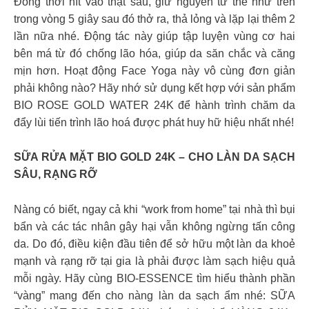
Đồng thời hít vào thật sâu, giữ nguyên tư thế như trên
trong vòng 5 giây sau đó thở ra, thả lỏng và lặp lại thêm 2
lần nữa nhé. Động tác này giúp tập luyện vùng cơ hai
bên má từ đó chống lão hóa, giúp da săn chắc và căng
mịn hơn. Hoạt động Face Yoga này vô cùng đơn giản
phải không nào? Hãy nhớ sử dụng kết hợp với sản phẩm
BIO ROSE GOLD WATER 24K để hành trình chăm da
đẩy lùi tiến trình lão hoá được phát huy hữ hiệu nhất nhé!
SỮA RỬA MẶT BIO GOLD 24K – CHO LÀN DA SẠCH
SÂU, RẠNG RỠ
Nàng có biết, ngay cả khi “work from home” tại nhà thì bụi
bẩn và các tác nhân gây hại vẫn không ngừng tấn công
da. Do đó, điều kiện đầu tiên để sở hữu một làn da khoẻ
mạnh và rạng rỡ tại gia là phải được làm sạch hiệu quả
mỗi ngày. Hãy cùng BIO-ESSENCE tìm hiểu thành phần
“vàng” mang đến cho nàng làn da sạch ẩm nhé: SỮA