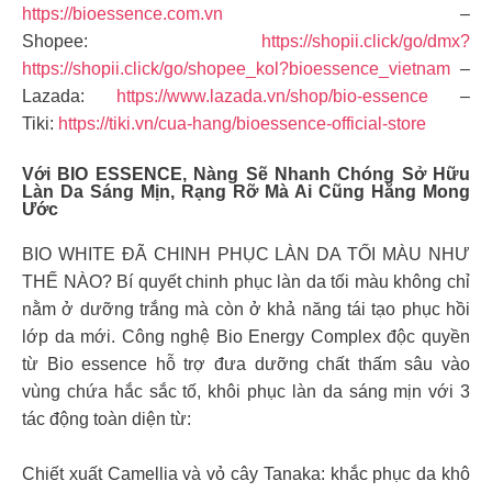
https://bioessence.com.vn
–
Shopee:
https://shopii.click/go/dmx?
https://shopii.click/go/shopee_kol?bioessence_vietnam
–
Lazada:
https://www.lazada.vn/shop/bio-essence
–
Tiki:
https://tiki.vn/cua-hang/bioessence-official-store
Với BIO ESSENCE, Nàng Sẽ Nhanh Chóng Sở Hữu
Làn Da Sáng Mịn, Rạng Rỡ Mà Ai Cũng Hằng Mong
Ước
BIO WHITE ĐÃ CHINH PHỤC LÀN DA TỐI MÀU NHƯ
THẾ NÀO? Bí quyết chinh phục làn da tối màu không chỉ
nằm ở dưỡng trắng mà còn ở khả năng tái tạo phục hồi
lớp da mới. Công nghệ Bio Energy Complex độc quyền
từ Bio essence hỗ trợ đưa dưỡng chất thấm sâu vào
vùng chứa hắc sắc tố, khôi phục làn da sáng mịn với 3
tác động toàn diện từ:
Chiết xuất Camellia và vỏ cây Tanaka: khắc phục da khô