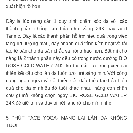
xuất hiện rõ hơn.
Đây là lúc nàng cần 1 quy trình chăm sóc da với các
thành phần chống lão hóa như vàng 24K hay acid
Tannic. Đây là các thành phần hỗ trợ hiệu quả trong việc
tăng lưu lượng máu, đẩy nhanh quá trình kích hoạt và tái
tạo tế bào cho da săn chắc và hồng hào hơn. Bật mí cho
nàng là 2 thành phần này đều có trong nước dưỡng BIO
ROSE GOLD WATER 24K, trợ thủ đắc lực trong việc cải
thiện kết cấu cho làn da luôn tươi trẻ sáng mịn. Với công
dụng ngăn ngừa và cải thiện các dấu hiệu lão hóa hiệu
quả cho da ở nhiều độ tuổi khác nhau, nàng còn chần
chừ gì mà không chọn ngay BIO ROSE GOLD WATER
24K để giữ gìn và duy trì nét rạng rỡ cho mình nhé!
5 PHÚT FACE YOGA- MANG LẠI LÀN DA KHÔNG
TUỔI.