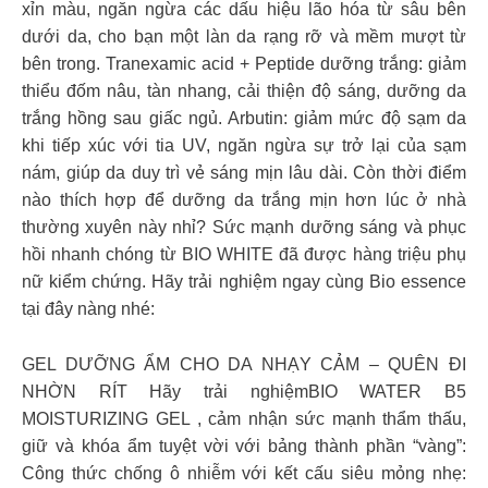
xỉn màu, ngăn ngừa các dấu hiệu lão hóa từ sâu bên
dưới da, cho bạn một làn da rạng rỡ và mềm mượt từ
bên trong. Tranexamic acid + Peptide dưỡng trắng: giảm
thiểu đốm nâu, tàn nhang, cải thiện độ sáng, dưỡng da
trắng hồng sau giấc ngủ. Arbutin: giảm mức độ sạm da
khi tiếp xúc với tia UV, ngăn ngừa sự trở lại của sạm
nám, giúp da duy trì vẻ sáng mịn lâu dài. Còn thời điểm
nào thích hợp để dưỡng da trắng mịn hơn lúc ở nhà
thường xuyên này nhỉ? Sức mạnh dưỡng sáng và phục
hồi nhanh chóng từ BIO WHITE đã được hàng triệu phụ
nữ kiểm chứng. Hãy trải nghiệm ngay cùng Bio essence
tại đây nàng nhé:
GEL DƯỠNG ẨM CHO DA NHẠY CẢM – QUÊN ĐI
NHỜN RÍT Hãy trải nghiệmBIO WATER B5
MOISTURIZING GEL , cảm nhận sức mạnh thẩm thấu,
giữ và khóa ẩm tuyệt vời với bảng thành phần “vàng”:
Công thức chống ô nhiễm với kết cấu siêu mỏng nhẹ: