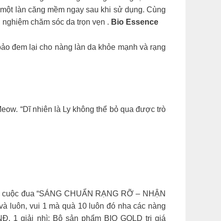
g một làn căng mềm ngay sau khi sử dụng. Cùng
rải nghiệm chăm sóc da trọn vẹn .
Bio Essence
ảo đem lại cho nàng làn da khỏe mạnh và rạng
Meow. “Dĩ nhiên là Ly không thể bỏ qua được trò
m gia cuộc đua “SÁNG CHUẨN RẠNG RỠ – NHẬN
 luôn, vui 1 mà quà 10 luôn đó nha các nàng
Đ. 1 giải nhì: Bộ sản phẩm BIO GOLD trị giá