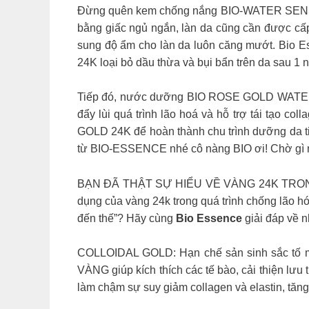
Đừng quên kem chống nắng BIO-WATER SENSITIVE
bằng giấc ngủ ngắn, làn da cũng cần được cấp 
sung độ ẩm cho làn da luôn căng mướt. Bio 
24K loại bỏ dầu thừa và bụi bẩn trên da sau 1 n
Tiếp đó, nước dưỡng BIO ROSE GOLD WATER 24
đẩy lùi quá trình lão hoá và hỗ trợ tái tạo c
GOLD 24K để hoàn thành chu trình dưỡng da ti
từ BIO-ESSENCE nhé cô nàng BIO ơi! Chờ gì
BẠN ĐÃ THẬT SỰ HIỂU VỀ VÀNG 24K TRONG LÀM 
dụng của vàng 24k trong quá trình chống lão hó
đến thế”? Hãy cùng
Bio Essence
giải đáp về n
COLLOIDAL GOLD: Hạn chế sản sinh sắc tố m
VÀNG giúp kích thích các tế bào, cải thiện l
làm chậm sự suy giảm collagen và elastin, tăn