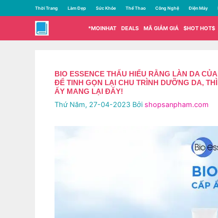
Chuyển
Thời Trang
Làm Đẹp
Sức Khỏe
Thể Thao
Công Nghệ
Điện Máy
đến
nội
*MOINHAT
DEALS
MÃ GIẢM GIÁ
$HOT HOT$
dung
BIO ESSENCE THẤU HIỂU RẰNG LÀN DA CỦ
ĐỂ TINH GỌN LẠI CHU TRÌNH DƯỠNG DA, T
ẤY MANG LẠI ĐẤY!
Thứ Năm, 27-04-2023
Bởi
shopsanpham.com