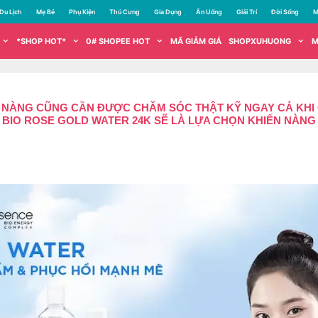
Du Lịch
Mẹ Bé
Phụ Kiện
Thú Cưng
Gia Dụng
Ăn Uống
Giải Trí
Đời Sống
M
*SHOP HOT*
0# SHOPEE HOT
MÃ GIẢM GIÁ
SHOPXUHUONG
M
A NÀNG CŨNG CẦN ĐƯỢC CHĂM SÓC THẬT KỸ NGAY CẢ KHI
HÌ BIO ROSE GOLD WATER 24K SẼ LÀ LỰA CHỌN KHIẾN NÀ