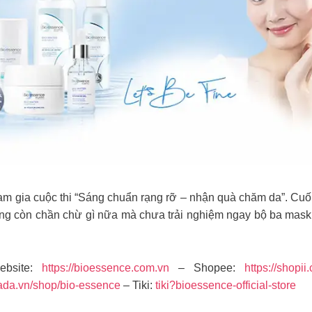
 gia cuộc thi “Sáng chuẩn rạng rỡ – nhận quà chăm da”. Cuối c
 nàng còn chần chừ gì nữa mà chưa trải nghiệm ngay bộ ba mas
bsite:
https://bioessence.com.vn
– Shopee:
https://shopii
zada.vn/shop/bio-essence
– Tiki:
tiki?bioessence-official-store