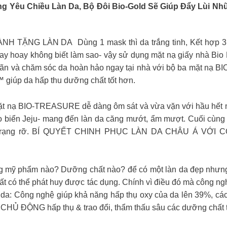
g Yêu Chiều Làn Da, Bộ Đôi Bio-Gold Sẽ Giúp Đẩy Lùi N
NG LÀN DA Dùng 1 mask thì da trắng tinh, Kết hợp 3 mas
ay hoay không biết làm sao- vậy sử dụng mặt nạ giấy nhà Bio E
 giãn và chăm sóc da hoàn hảo ngay tại nhà với bộ ba mặt n
giúp da hấp thu dưỡng chất tốt hơn.
ặt nạ BIO-TREASURE dễ dàng ôm sát và vừa vặn với hầu hết 
 biển Jeju- mang đến làn da căng mướt, ẩm mượt. Cuối cùng
mịn, rạng rỡ. BÍ QUYẾT CHINH PHỤC LÀN DA CHÂU Á VỚ
ụng mỹ phẩm nào? Dưỡng chất nào? để có một làn da đẹp nhưng
chất có thể phát huy được tác dụng. Chính vì điều đó mà c
i da: Công nghệ giúp khả năng hấp thụ oxy của da lên 39%, các
Da CHỦ ĐỘNG hấp thụ & trao đổi, thẩm thấu sâu các dưỡng chất t