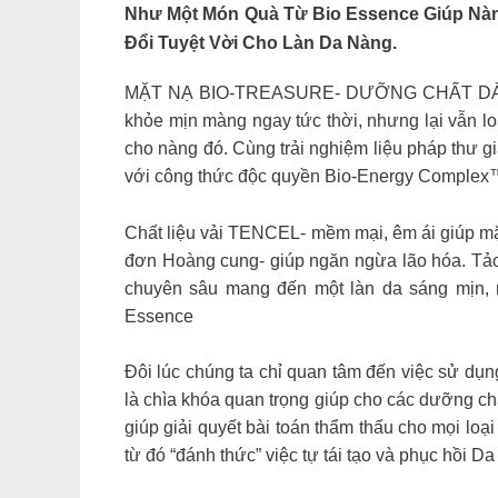
Như Một Món Quà Từ
Bio Essence
Giúp Nàn
Đổi Tuyệt Vời Cho Làn Da Nàng.
MẶT NẠ BIO-TREASURE- DƯỠNG CHẤT DÀNH TẶ
khỏe mịn màng ngay tức thời, nhưng lại vẫn lo
cho nàng đó. Cùng trải nghiệm liệu pháp thư
với công thức độc quyền Bio-Energy Complex™ 
Chất liệu vải TENCEL- mềm mại, êm ái giúp m
đơn Hoàng cung- giúp ngăn ngừa lão hóa. Tảo
chuyên sâu mang đến một làn da sáng 
Essence
Đôi lúc chúng ta chỉ quan tâm đến việc sử d
là chìa khóa quan trọng giúp cho các dưỡng 
giúp giải quyết bài toán thẩm thấu cho mọi loạ
từ đó “đánh thức” việc tự tái tạo và phục hồi 