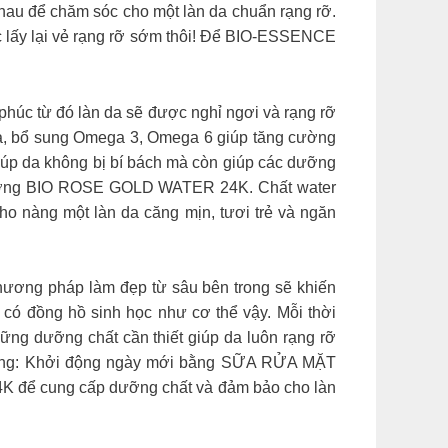
để chăm sóc cho một làn da chuẩn rạng rỡ.
ợc lấy lại vẻ rạng rỡ sớm thôi! Để BIO-ESSENCE
h phúc từ đó làn da sẽ được nghỉ ngơi và rạng rỡ
uả, bổ sung Omega 3, Omega 6 giúp tăng cường
iúp da không bị bí bách mà còn giúp các dưỡng
 dưỡng BIO ROSE GOLD WATER 24K. Chất water
ho nàng một làn da căng mịn, tươi trẻ và ngăn
phương pháp làm đẹp từ sâu bên trong sẽ khiến
đồng hồ sinh học như cơ thể vậy. Mỗi thời
hững dưỡng chất cần thiết giúp da luôn rạng rỡ
i sáng: Khởi động ngày mới bằng SỮA RỬA MẶT
K để cung cấp dưỡng chất và đảm bảo cho làn