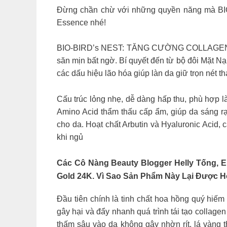
Đừng chần chừ với những quyền năng mà BIO
Essence nhé!
BIO-BIRD’s NEST: TĂNG CƯỜNG COLLAGEN–CHO
săn mịn bất ngờ. Bí quyết đến từ bộ đôi Mặt N
các dấu hiệu lão hóa giúp làn da giữ trọn nét t
Cấu trúc lỏng nhẹ, dễ dàng hấp thu, phù hợp 
Amino Acid thẩm thấu cấp ẩm, giúp da sáng rạn
cho da. Hoạt chất Arbutin và Hyaluronic Acid,
khi ngủ
Các Cô Nàng Beauty Blogger Helly Tống, E
Gold 24K. Vì Sao Sản Phẩm Này Lại Được 
Đầu tiên chính là tinh chất hoa hồng quý hiếm
gây hại và đẩy nhanh quá trình tái tạo collage
thấm sâu vào da không gây nhờn rít, lá vàng 