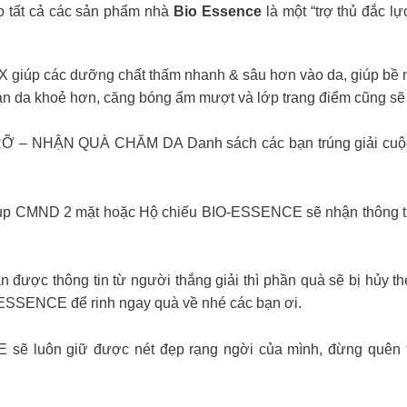
 tất cả các sản phẩm nhà
Bio Essence
là một “trợ thủ đắc l
p các dưỡng chất thấm nhanh & sâu hơn vào da, giúp bề mặ
làn da khoẻ hơn, căng bóng ẩm mượt và lớp trang điểm cũng sẽ 
– NHẬN QUÀ CHĂM DA Danh sách các bạn trúng giải cu
chụp CMND 2 mặt hoặc Hộ chiếu BIO-ESSENCE sẽ nhận thông ti
được thông tin từ người thắng giải thì phần quà sẽ bị hủy 
-ESSENCE để rinh ngay quà về nhé các bạn ơi.
 sẽ luôn giữ được nét đẹp rạng ngời của mình, đừng quên