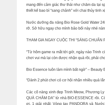
mang đến cảm giác thư thái như chăm da tại s
thiết kế bao bì “sang chảnh” với chai thủy tinh
Nước dưỡng đa năng Bio Rose Gold Water 24K 
rỡ. Sở hữu ngay cho mình bảo bối này nhé nàn
THAM GIA NGAY CUỘC THI “SÁNG CHUẨN
“Từ hôm game ra mắt tới giờ, ngày nào Trinh cũ
chơi vui mà lại còn được nhận quà rồi, phải ch
Bio Essence luôn làm mình bất ngờ” – Beauty
“Dành 2 phút chơi có cơ hội nhận nhiều quà l
Các cô nàng xinh đẹp Trinh Meow, Phương 
QUÀ CHĂM DA” từ nhà BIO-ESSENCE rồi. Còn c
ơi. 1 giải nhất: Vòng tay PANDORA và Nước 