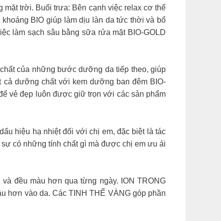
t trời. Buổi trưa: Bên cạnh việc relax cơ thể
 khoáng BIO giúp làm dịu làn da tức thời và bổ
việc làm sạch sâu bằng sữa rửa mặt BIO-GOLD
ất của những bước dưỡng da tiếp theo, giúp
 tất cả dưỡng chất với kem dưỡng ban đêm BIO-
để vẻ đẹp luôn được giữ trọn với các sản phẩm
ệu hạ nhiệt đối với chị em, đặc biệt là tác
t sự có những tính chất gì mà được chị em ưu ái
ịn và đều màu hơn qua từng ngày. ION TRONG
ấu sâu hơn vào da. Các TINH THỂ VÀNG góp phần