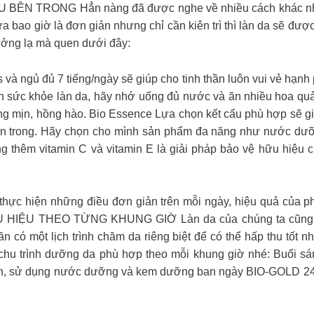
N TRONG Hẳn nàng đã được nghe về nhiều cách khác nhau 
a bao giờ là đơn giản nhưng chỉ cần kiên trì thì làn da sẽ đư
ưởng lạ mà quen dưới đây:
ss và ngủ đủ 7 tiếng/ngày sẽ giúp cho tinh thần luôn vui vẻ hạn
đến sức khỏe làn da, hãy nhớ uống đủ nước và ăn nhiều hoa q
ng mịn, hồng hào. Bio Essence Lựa chọn kết cấu phù hợp sẽ g
 bên trong. Hãy chọn cho mình sản phẩm đa năng như nước
g thêm vitamin C và vitamin E là giải pháp bảo vệ hữu hiệu c
thực hiện những điều đơn giản trên mỗi ngày, hiệu quả của 
 HIỆU THEO TỪNG KHUNG GIỜ Làn da của chúng ta cũng có 
n có một lịch trình chăm da riêng biệt để có thể hấp thu tốt n
ìm chu trình dưỡng da phù hợp theo mỗi khung giờ nhé: Buổ
ến, sử dụng nước dưỡng và kem dưỡng ban ngày BIO-GOLD 24