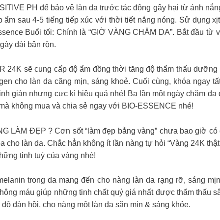
 PH để bảo vệ làn da trước tác động gây hại từ ánh nắng mặ
ẩm sau 4-5 tiếng tiếp xúc với thời tiết nắng nóng. Sử dụng xịt
Essence Buổi tối: Chính là “GIỜ VÀNG CHĂM DA”. Bắt đầu từ 
gày dài bận rộn.
K sẽ cung cấp độ ẩm đồng thời tăng độ thẩm thấu dưỡng ch
ollagen cho làn da căng mịn, sáng khoẻ. Cuối cùng, khóa ngay
nh giản nhưng cực kì hiệu quả nhé! Ba lần một ngày chăm da 
 mà không mua và chia sẻ ngay với BIO-ESSENCE nhé!
ĐẸP ? Cơn sốt “làm đẹp bằng vàng” chưa bao giờ có dấu hi
a cho làn da. Chắc hẳn không ít lần nàng tự hỏi “Vàng 24K thậ
hững tinh tuý của vàng nhé!
elanin trong da mang đến cho nàng làn da rạng rỡ, sáng m
ưu thông máu giúp những tinh chất quý giá nhất được thẩm th
g độ đàn hồi, cho nàng một làn da săn mịn & sáng khỏe.