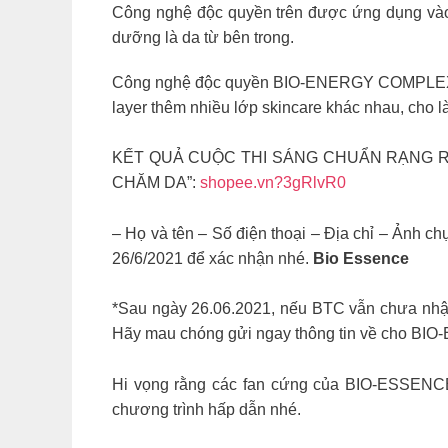
Công nghệ độc quyền trên được ứng dụng vào
dưỡng là da từ bên trong.
Công nghệ độc quyền BIO-ENERGY COMPLEX giú
layer thêm nhiều lớp skincare khác nhau, cho 
KẾT QUẢ CUỘC THI SÁNG CHUẨN RẠNG RỠ 
CHĂM DA”:
shopee.vn?3gRlvR0
– Họ và tên – Số điện thoại – Địa chỉ – Ảnh 
26/6/2021 để xác nhận nhé.
Bio Essence
*Sau ngày 26.06.2021, nếu BTC vẫn chưa nhận 
Hãy mau chóng gửi ngay thông tin về cho BIO
Hi vọng rằng các fan cứng của BIO-ESSENCE
chương trình hấp dẫn nhé.