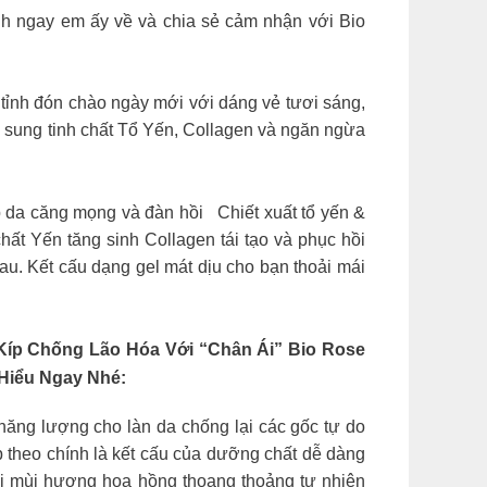
 ngay em ấy về và chia sẻ cảm nhận với Bio
 đón chào ngày mới với dáng vẻ tươi sáng,
ổ sung tinh chất Tổ Yến, Collagen và ngăn ngừa
p da căng mọng và đàn hồi Chiết xuất tổ yến &
ất Yến tăng sinh Collagen tái tạo và phục hồi
u. Kết cấu dạng gel mát dịu cho bạn thoải mái
 Kíp Chống Lão Hóa Với “chân Ái” Bio Rose
Hiểu Ngay Nhé:
 năng lượng cho làn da chống lại các gốc tự do
ếp theo chính là kết cấu của dưỡng chất dễ dàng
với mùi hương hoa hồng thoang thoảng tự nhiên