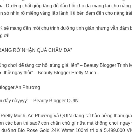
pa. Dưỡng chất giúp tăng độ đàn hồi cho da mang lại cho nàn
 xịn sò nhìn rõ miếng vàng lấp lánh li ti bên đem đến cho nàng t
sẽ mang đến một chu trình dưỡng tinh giản nhưng vẫn đảm b
g ơi!
 RẠNG RỠ NHẬN QUÀ CHĂM DA”
ng chơi để tăng cơ hội trúng giải lên” – Beauty Blogger Trinh 
ơi thử ngay thôi” – Beauty Blogger Pretty Much.
 Blogger An Phương
ắm đây nàyyyy” – Beauty Blogger QUIN
Ly Pretty Much, An Phương và QUIN đang rất hào hứng tha
ác bạn thì sao? còn chần chừ gì nữa mà không chơi ngay và
dưỡng Bio Rose Gold 24K Water 100ml trị giá 5,499,000 VN