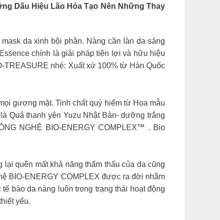
hững Dấu Hiệu Lão Hóa Tạo Nên Những Thay
k da xinh bội phần. Nàng cần làn da sáng
ssence chính là giải pháp tiện lợi và hữu hiệu
ạ BIO-TREASURE nhé: Xuất xứ 100% từ Hàn Quốc
mọi gương mặt. Tinh chất quý hiếm từ Hoa mẫu
 là Quả thanh yên Yuzu Nhật Bản- dưỡng trắng
I CÔNG NGHỆ BIO-ENERGY COMPLEX™ . Bio
 lại quên mất khả năng thấm thấu của da cũng
ông nghệ BIO-ENERGY COMPLEX được ra đời nhằm
 tế bào da nàng luôn trong trạng thái hoạt động
hiết yếu.