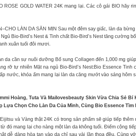
 ROSE GOLD WATER 24K mang lại. Các cô gái BIO hãy rinh
 LÀN DA SĂN MỊN Sau một đêm say giấc, làn da bừng tỉnh
ạ Ngủ Bio-Bird’s Nest & Tinh chất Bio-Bird’s Nest tăng cường b
hanh xuân tuổi đôi mươi.
làn da cần sự nuôi dưỡng Bổ sung Collagen đến 1,000 mg giú
g rỡ tự nhiên Mặt nạ ngủ Bio-Bird’s Nest:Bio Essence Tinh ch
 cấp nước, khóa ẩm mang lại làn da căng mướt vào sáng hôm sa
mmi Hoàng, Tuta Và Mailovesbeauty Skin Vừa Chia Sẻ Bí
Họ Lựa Chọn Cho Làn Da Của Mình, Cùng Bio Essence Tìm 
 Eijitsu và Vàng thật 24K có trong sản phẩm sẽ giúp tiếp thêm
n từ đó mang lại cho nàng một làn da không tuổi. Điểm cộng ti
thật dễ dàng hòa tan vào da chỉ sau vài lần thoa đều. Cùng 