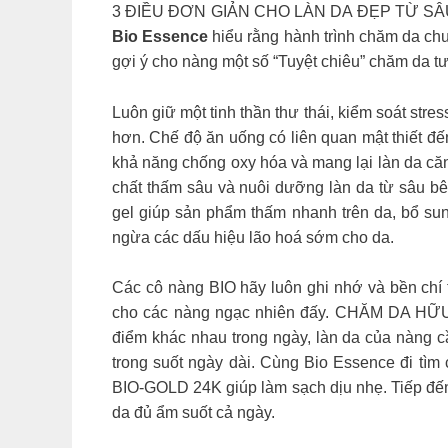
3 ĐIỀU ĐƠN GIẢN CHO LÀN DA ĐẸP TỪ SÂU BÊ
Bio Essence
hiểu rằng hành trình chăm da chư
gợi ý cho nàng một số “Tuyệt chiêu” chăm da t
Luôn giữ một tinh thần thư thái, kiểm soát stre
hơn. Chế độ ăn uống có liên quan mật thiết 
khả năng chống oxy hóa và mang lại làn da că
chất thấm sâu và nuôi dưỡng làn da từ sâu
gel giúp sản phẩm thấm nhanh trên da, bổ sun
ngừa các dấu hiệu lão hoá sớm cho da.
Các cô nàng BIO hãy luôn ghi nhớ và bền chí 
cho các nàng ngạc nhiên đấy. CHĂM DA HỮU
điểm khác nhau trong ngày, làn da của nàng cầ
trong suốt ngày dài. Cùng Bio Essence đi t
BIO-GOLD 24K giúp làm sạch dịu nhẹ. Tiếp đ
da đủ ẩm suốt cả ngày.