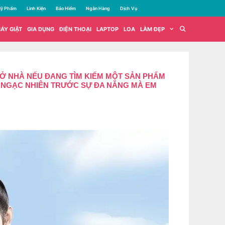
ỹ Phẩm
Linh Kiện
Bảo Hiểm
Ngân Hàng
Dịch Vụ
ÁY GIẶT
GIA DỤNG
ĐIỆN THOẠI
LAPTOP
LOA
LÀM ĐẸP
 Ở NHÀ NẾU ĐANG TÌM KIẾM MỘT SẢN PHẨM
NG NGẠC NHIÊN TRƯỚC SỰ ĐA NĂNG MÀ EM