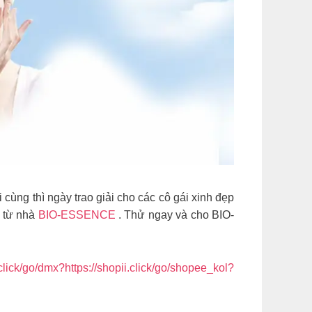
ùng thì ngày trao giải cho các cô gái xinh đẹp
k từ nhà
BIO-ESSENCE
. Thử ngay và cho BIO-
.click/go/dmx?https://shopii.click/go/shopee_kol?