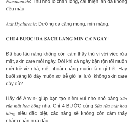
𝑁𝑖𝑎𝑐𝑖𝑛𝑎𝑚𝑖𝑑𝑒: Thu nhỏ lỗ chân lông, cải thiện làn da không
đều màu.
𝐴𝑥𝑖𝑡 𝐻𝑦𝑎𝑙𝑢𝑟𝑜𝑛𝑖𝑐: Dưỡng da căng mọng, mịn màng.
𝐂𝐇𝐈̉ 𝟒 𝐁𝐔̛𝐎̛́𝐂! 𝐃𝐀 𝐒𝐀̣𝐂𝐇 𝐋𝐀́𝐍𝐆 𝐌𝐈̣𝐍 𝐂𝐀̉ 𝐍𝐆𝐀̀𝐘!
Đã bao lâu nàng không còn cảm thấy thú vị với việc rửa
mặt, skin care mỗi ngày. Đôi khi cả ngày bận rộn tối muộn
mới trở về nhà, mệt nhoài chẳng muốn làm gì hết. Hay
buổi sáng lỡ dậy muộn sợ trễ giờ lại lười không skin care
đầy đủ?
Hãy để Arwin- giúp bạn tạo niềm vui nho nhỏ bằng 𝑆𝑢̛̃𝑎
𝑟𝑢̛̉𝑎 𝑚𝑎̣̆𝑡 ℎ𝑜𝑎 ℎ𝑜̂̀𝑛𝑔 nha. Chỉ 4 BƯỚC cùng 𝑆𝑢̛̃𝑎 𝑟𝑢̛̉𝑎 𝑚𝑎̣̆𝑡 ℎ𝑜𝑎
ℎ𝑜̂̀𝑛𝑔 siêu đặc biệt, các nàng sẽ không còn cảm thấy
nhàm chán nữa đâu: