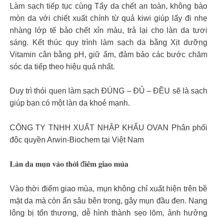
Làm sạch tiếp tục cùng Tẩy da chết an toàn, không bào
mòn da với chiết xuất chính từ quả kiwi giúp lấy đi nhẹ
nhàng lớp tế bảo chết xỉn màu, trả lại cho làn da tươi
sáng. Kết thúc quy trình làm sạch da bằng Xịt dưỡng
Vitamin cân bằng pH, giữ ẩm, đảm bảo các bước chăm
sóc da tiếp theo hiệu quả nhất.
Duy trì thói quen làm sạch ĐÚNG – ĐỦ – ĐỀU sẽ là sạch
giúp bạn có một làn da khoẻ mạnh.
CÔNG TY TNHH XUẤT NHẬP KHẨU OVAN Phân phối
độc quyền Arwin-Biochem tại Việt Nam
𝐋𝐚̀𝐧 𝐝𝐚 𝐦𝐮̣𝐧 𝐯𝐚̀𝐨 𝐭𝐡𝐨̛̀𝐢 đ𝐢𝐞̂̉𝐦 𝐠𝐢𝐚𝐨 𝐦𝐮̀𝐚
Vào thời điểm giao mùa, mụn không chỉ xuất hiện trên bề
mặt da mà còn ẩn sâu bên trong, gây mụn đầu đen. Nang
lông bị tổn thương, dễ hình thành sẹo lõm, ảnh hưởng