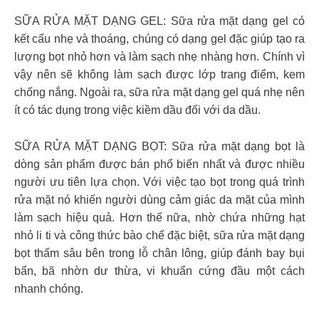
SỮA RỬA MẶT DẠNG GEL: Sữa rửa mặt dạng gel có
kết cấu nhẹ và thoáng, chúng có dạng gel đặc giúp tạo ra
lượng bọt nhỏ hơn và làm sạch nhẹ nhàng hơn. Chính vì
vậy nên sẽ không làm sạch được lớp trang điểm, kem
chống nắng. Ngoài ra, sữa rửa mặt dạng gel quá nhẹ nên
ít có tác dụng trong việc kiềm dầu đối với da dầu.
SỮA RỬA MẶT DẠNG BỌT: Sữa rửa mặt dạng bọt là
dòng sản phẩm được bán phổ biến nhất và được nhiều
người ưu tiên lựa chọn. Với việc tạo bọt trong quá trình
rửa mặt nó khiến người dùng cảm giác da mặt của mình
làm sạch hiệu quả. Hơn thế nữa, nhờ chứa những hạt
nhỏ li ti và công thức bào chế đặc biệt, sữa rửa mặt dạng
bọt thấm sâu bên trong lỗ chân lông, giúp đánh bay bụi
bẩn, bã nhờn dư thừa, vi khuẩn cứng đầu một cách
nhanh chóng.