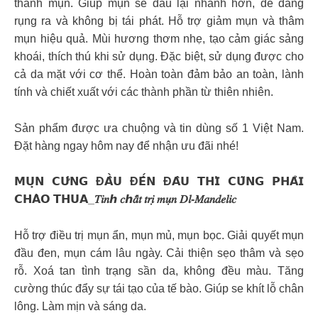
thành mụn. Giúp mụn se đầu lại nhanh hơn, dễ dàng
rụng ra và không bị tái phát. Hỗ trợ giảm mụn và thâm
mụn hiệu quả. Mùi hương thơm nhẹ, tạo cảm giác sảng
khoái, thích thú khi sử dụng. Đặc biệt, sử dụng được cho
cả da mặt với cơ thể. Hoàn toàn đảm bảo an toàn, lành
tính và chiết xuất với các thành phần từ thiên nhiên.
Sản phẩm được ưa chuộng và tin dùng số 1 Việt Nam.
Đặt hàng ngay hôm nay để nhận ưu đãi nhé!
𝗠𝗨̣𝗡 𝗖𝗨̛́𝗡𝗚 Đ𝗔̂̀𝗨 Đ𝗘̂́𝗡 Đ𝗔̂𝗨 𝗧𝗛𝗜̀ 𝗖𝗨̃𝗡𝗚 𝗣𝗛𝗔̉𝗜
𝗖𝗛𝗔̀𝗢 𝗧𝗛𝗨𝗔_𝑇𝑖𝑛ℎ 𝑐ℎ𝑎̂́𝑡 𝑡𝑟𝑖̣ 𝑚𝑢̣𝑛 𝐷𝑙-𝑀𝑎𝑛𝑑𝑒𝑙𝑖𝑐
Hỗ trợ điều trị mụn ẩn, mụn mủ, mụn bọc. Giải quyết mụn
đầu đen, mụn cám lâu ngày. Cải thiện sẹo thâm và sẹo
rỗ. Xoá tan tình trạng sần da, không đều màu. Tăng
cường thúc đẩy sự tái tạo của tế bào. Giúp se khít lỗ chân
lông. Làm mịn và sáng da.