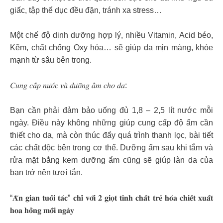
giấc, tập thể dục đều đặn, tránh xa stress…
Một chế độ dinh dưỡng hợp lý, nhiều Vitamin, Acid béo,
Kẽm, chất chống Oxy hóa… sẽ giúp da mịn màng, khỏe
mạnh từ sâu bên trong.
𝐶𝑢𝑛𝑔 𝑐𝑎̂́𝑝 𝑛𝑢̛𝑜̛́𝑐 𝑣𝑎̀ 𝑑𝑢̛𝑜̛̃𝑛𝑔 𝑎̂̉𝑚 𝑐ℎ𝑜 𝑑𝑎:
Bạn cần phải đảm bảo uống đủ 1,8 – 2,5 lít nước mỗi
ngày. Điều này không những giúp cung cấp độ ẩm cần
thiết cho da, mà còn thúc đẩy quá trình thanh lọc, bài tiết
các chất độc bên trong cơ thể. Dưỡng ẩm sau khi tắm và
rửa mặt bằng kem dưỡng ẩm cũng sẽ giúp làn da của
bạn trở nên tươi tắn.
“𝐀̆𝐧 𝐠𝐢𝐚𝐧 𝐭𝐮𝐨̂̉𝐢 𝐭𝐚́𝐜” 𝐜𝐡𝐢̉ 𝐯𝐨̛́𝐢 𝟐 𝐠𝐢𝐨̣𝐭 𝐭𝐢𝐧𝐡 𝐜𝐡𝐚̂́𝐭 𝐭𝐫𝐞̉ 𝐡𝐨́𝐚 𝐜𝐡𝐢𝐞̂́𝐭 𝐱𝐮𝐚̂́𝐭
𝐡𝐨𝐚 𝐡𝐨̂̀𝐧𝐠 𝐦𝐨̂̃𝐢 𝐧𝐠𝐚̀𝐲