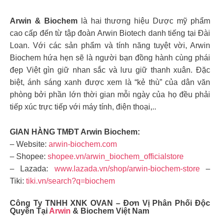
Arwin & Biochem
là hai thương hiệu Dược mỹ phẩm
cao cấp đến từ tập đoàn Arwin Biotech danh tiếng tại Đài
Loan. Với các sản phẩm và tính năng tuyệt vời, Arwin
Biochem hứa hẹn sẽ là người bạn đồng hành cùng phái
đẹp Việt gìn giữ nhan sắc và lưu giữ thanh xuân. Đặc
biệt, ánh sáng xanh được xem là “kẻ thù” của dân văn
phòng bởi phần lớn thời gian mỗi ngày của họ đều phải
tiếp xúc trực tiếp với máy tính, điện thoại,..
GIAN HÀNG TMĐT Arwin Biochem:
– Website:
arwin-biochem.com
– Shopee:
shopee.vn/arwin_biochem_officialstore
– Lazada:
www.lazada.vn/shop/arwin-biochem-store
–
Tiki:
tiki.vn/search?q=biochem
Công Ty TNHH XNK OVAN – Đơn Vị Phân Phối Độc
Quyền Tại
Arwin
& Biochem Việt Nam