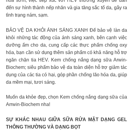
hoá sớm, việc tiếp xúc với HEV thường xuyên dễ dẫn
đến sự hình thành nếp nhăn và gia tăng sắc tố da, gây ra
tình trạng nám, sạm.
BẢO VỆ DA KHỎI ÁNH SÁNG XANH Để bảo vệ làn da
khỏi những tác động của ánh sáng xanh, bên cạnh việc
dưỡng ẩm cho da, cung cấp các thực phẩm chống oxy
hóa, bạn cần sử dụng thêm sản phẩm có khả năng hỗ trợ
ngăn chặn tia HEV. Kem chống nắng dạng sữa Arwin-
Biochem; siêu phẩm bảo vệ da toàn diện hỗ trợ giảm tác
dụng của các tia có hại, góp phần chống lão hóa da, giúp
da mềm mại, tươi sáng.
Muốn da khỏe đẹp, chọn Kem chống nắng dạng sữa của
Arrwin-Biochem nha!
SỰ KHÁC NHAU GIỮA SỮA RỬA MẶT DẠNG GEL
THÔNG THƯỜNG VÀ DẠNG BỌT