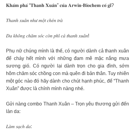
𝐊𝐡𝐚́𝐦 𝐩𝐡𝐚́ “𝐓𝐡𝐚𝐧𝐡 𝐗𝐮𝐚̂𝐧” 𝐜𝐮̉𝐚 𝐀𝐫𝐰𝐢𝐧-𝐁𝐢𝐨𝐜𝐡𝐞𝐦 𝐜𝐨́ 𝐠𝐢̀?
𝑇ℎ𝑎𝑛ℎ 𝑥𝑢𝑎̂𝑛 𝑛ℎ𝑢̛ 𝑚𝑜̣̂𝑡 𝑐ℎ𝑒́𝑛 𝑡𝑟𝑎̀
𝐷𝑎 𝑘ℎ𝑜̂𝑛𝑔 𝑐ℎ𝑎̆𝑚 𝑠𝑜́𝑐 𝑐𝑜̀𝑛 𝑝ℎ𝑖́ 𝑐𝑎̉ 𝑡ℎ𝑎𝑛ℎ 𝑥𝑢𝑎̂𝑛!
Phụ nữ chúng mình là thế, có người dành cả thanh xuân
để cháy hết mình với những đam mê mặc nắng mưa
sương gió. Có người lại dành trọn cho gia đình, sớm
hôm chăm sóc chồng con mà quên đi bản thân. Tuy nhiên
một góc nào đó hãy dành cho chút hạnh phúc, để “Thanh
Xuân” được là chính mình nàng nhé.
Gửi nàng combo Thanh Xuân – Trọn yêu thương gửi đến
làn da:
𝐿𝑎̀𝑚 𝑠𝑎̣𝑐ℎ 𝑑𝑎: