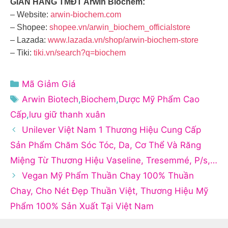
GIAN HÀNG TMĐT Arwin Biochem:
– Website:
arwin-biochem.com
– Shopee:
shopee.vn/arwin_biochem_officialstore
– Lazada:
www.lazada.vn/shop/arwin-biochem-store
– Tiki:
tiki.vn/search?q=biochem
Danh
Mã Giảm Giá
mục
Thẻ
Arwin Biotech
,
Biochem
,
Dược Mỹ Phẩm Cao
Cấp
,
lưu giữ thanh xuân
Unilever Việt Nam 1 Thương Hiệu Cung Cấp
Sản Phẩm Chăm Sóc Tóc, Da, Cơ Thể Và Răng
Miệng Từ Thương Hiệu Vaseline, Tresemmé, P/s,…
Vegan Mỹ Phẩm Thuần Chay 100% Thuần
Chay, Cho Nét Đẹp Thuần Việt, Thương Hiệu Mỹ
Phẩm 100% Sản Xuất Tại Việt Nam