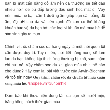
bạn bị mất cấn bằng độ ẩm nên da thường sẽ tiết dầu
nhiều hơn để bù đắp lượng dầu sinh học mất đi. Vậy
nên, mùa hè bạn cần 1 dưỡng ẩm giúp bạn cân bằng độ
ẩm, độ pH cho da và bên cạnh đó còn có thể kháng
khuẩn bảo vệ da bạn bởi các loại vi khuẩn mà mùa hè dễ
sản sinh gây ra mụn.
Chính vì thế, chăm sóc da hàng ngày là một thói quen tốt
cần được duy trì. Tuy nhiên, thời tiết nắng nóng sẽ làm
làn da bạn không kịp thích ứng thường bị khô, sạm thậm
chí nứt nẻ. Vậy chăm sóc da khi giao mùa như thế nào
cho đúng? Hãy xem lại bài viết trước của Arwin-Biochem
và “bỏ túi” ngay 𝐐𝐮𝐲 𝐭𝐫𝐢̀𝐧𝐡 𝐜𝐡𝐚̆𝐦 𝐬𝐨́𝐜 𝐝𝐚 𝐜𝐡𝐮𝐚̂̉𝐧 𝐭𝐮̛̀ 𝐦𝐮̀𝐚 𝐱𝐮𝐚̂𝐧
𝐬𝐚𝐧𝐠 𝐦𝐮̀𝐚 𝐡𝐞̀.
/shopee.vn?3u45mhR
Đảm bảo khi thực hiện đúng làn da bạn sẽ mướt mịn,
trắng hồng thách thức giao mùa.