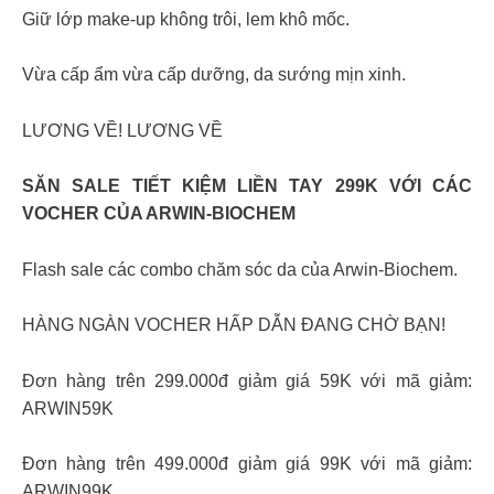
Giữ lớp make-up không trôi, lem khô mốc.
Vừa cấp ẩm vừa cấp dưỡng, da sướng mịn xinh.
LƯƠNG VỀ! LƯƠNG VỀ
SĂN SALE TIẾT KIỆM LIỀN TAY 299K VỚI CÁC
VOCHER CỦA ARWIN-BIOCHEM
Flash sale các combo chăm sóc da của Arwin-Biochem.
HÀNG NGÀN VOCHER HẤP DẪN ĐANG CHỜ BẠN!
Đơn hàng trên 299.000đ giảm giá 59K với mã giảm:
ARWIN59K
Đơn hàng trên 499.000đ giảm giá 99K với mã giảm:
ARWIN99K