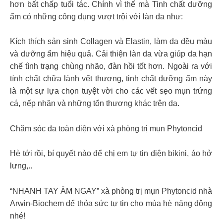
hơn bất chấp tuổi tác. Chính vì thế mà Tinh chất dưỡng
ẩm có những công dụng vượt trội với làn da như:
Kích thích sản sinh Collagen và Elastin, làm da đều màu
và dưỡng ẩm hiệu quả. Cải thiện làn da vừa giúp da hạn
chế tình trạng chùng nhão, đàn hồi tốt hơn. Ngoài ra với
tính chất chữa lành vết thương, tinh chất dưỡng ẩm này
là một sự lựa chọn tuyệt vời cho các vết sẹo mụn trứng
cá, nếp nhăn và những tổn thương khác trên da.
Chăm sóc da toàn diện với xà phòng trị mụn Phytoncid
Hè tới rồi, bí quyết nào để chị em tự tin diện bikini, áo hở
lưng,..
“NHANH TAY ẴM NGAY” xà phòng trị mụn Phytoncid nhà
Arwin-Biochem để thỏa sức tự tin cho mùa hè năng động
nhé!