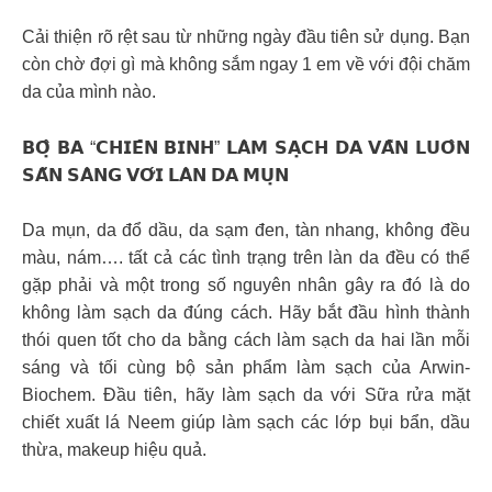
Cải thiện rõ rệt sau từ những ngày đầu tiên sử dụng. Bạn
còn chờ đợi gì mà không sắm ngay 1 em về với đội chăm
da của mình nào.
𝗕𝗢̣̂ 𝗕𝗔 “𝗖𝗛𝗜𝗘̂́𝗡 𝗕𝗜𝗡𝗛” 𝗟𝗔̀𝗠 𝗦𝗔̣𝗖𝗛 𝗗𝗔 𝗩𝗔̂̃𝗡 𝗟𝗨𝗢̂𝗡
𝗦𝗔̆̃𝗡 𝗦𝗔̀𝗡𝗚 𝗩𝗢̛́𝗜 𝗟𝗔̀𝗡 𝗗𝗔 𝗠𝗨̣𝗡
Da mụn, da đổ dầu, da sạm đen, tàn nhang, không đều
màu, nám…. tất cả các tình trạng trên làn da đều có thể
gặp phải và một trong số nguyên nhân gây ra đó là do
không làm sạch da đúng cách. Hãy bắt đầu hình thành
thói quen tốt cho da bằng cách làm sạch da hai lần mỗi
sáng và tối cùng bộ sản phẩm làm sạch của Arwin-
Biochem. Đầu tiên, hãy làm sạch da với Sữa rửa mặt
chiết xuất lá Neem giúp làm sạch các lớp bụi bẩn, dầu
thừa, makeup hiệu quả.