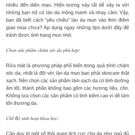
nhiều đến diện mạo. Hiện tượng này rất dễ xảy ra với
những bạn nữ có làn da mỏng manh và nhạy cảm. Vậy,
bạn đã biết cách “yêu chiều” làn da mụn vào thời điểm
giao mùa chưa? Áp dụng ngay những tips dưới đây để
tránh được tình trạng mụn nhé:
𝐶ℎ𝑜̣𝑛 𝑠𝑎̉𝑛 𝑝ℎ𝑎̂̉𝑚 𝑐ℎ𝑎̆𝑚 𝑠𝑜́𝑐 𝑑𝑎 𝑝ℎ𝑢̀ ℎ𝑜̛̣𝑝:
Rửa mặt là phương pháp phổ biến trong quá trình chăm
sóc da, nhất là đối với làn da mụn bạn phải skincare thật
sạch. Nên chọn các sản phẩm làm sạch da có tính dưỡng
ẩm tốt, thành phần không bao gồm các hương liệu, cồn.
Không lựa chọn các sản phẩm có tính kiềm cao vì dễ làm
tổn thương da.
𝐶ℎ𝑒̂́ đ𝑜̣̂ 𝑠𝑖𝑛ℎ ℎ𝑜𝑎̣𝑡 𝑘ℎ𝑜𝑎 ℎ𝑜̣𝑐:
Cần duy trì một số thói quen tích cực cho da như ngủ đủ