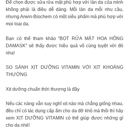
Để chọn được sửa rửa mặt phù hợp với làn da của mình
không phải là điều dễ dàng. Mỗi làn da mỗi nhu cầu,
nhưng Arwin-Biochem có một siêu phẩm mà phù hợp với
mọi loại da.
Bạn có thể tham khảo “BỌT RỬA MẶT HOA HỒNG
DAMASK” sẽ thấy được hiệu quả vô cùng tuyệt vời đó
nha!
SO SÁNH XỊT DƯỠNG VITAMIN VỚI XỊT KHOÁNG
THƯỜNG
Xịt dưỡng chuẩn thời thượng là đây
Nếu các nàng vẫn suy nghĩ xịt nào mà chẳng giống nhau,
đều chỉ có tác dụng cấp ẩm cho da đỡ khô mà thôi thì hãy
xem XỊT DƯỠNG VITAMIN có thể giúp được những gì
cho da nhé!