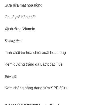
Sữa rửa mặt hoa hồng
Gel tẩy tế bào chết
Xịt dưỡng Vitamin
𝐷𝑢̛𝑜̛̃𝑛𝑔 𝑎̂̉𝑚:
Tinh chất trẻ hóa chiết xuất hoa hồng
Kem dưỡng trắng da Lactobacillus
𝐵𝑎̉𝑜 𝑣𝑒̣̂:
Kem chống nắng dạng sữa SPF 30++