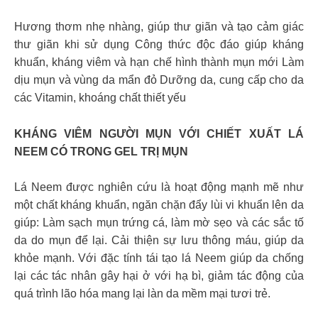
Hương thơm nhẹ nhàng, giúp thư giãn và tạo cảm giác
thư giãn khi sử dụng Công thức độc đáo giúp kháng
khuẩn, kháng viêm và hạn chế hình thành mụn mới Làm
dịu mụn và vùng da mẩn đỏ Dưỡng da, cung cấp cho da
các Vitamin, khoáng chất thiết yếu
KHÁNG VIÊM NGƯỜI MỤN VỚI CHIẾT XUẤT LÁ
NEEM CÓ TRONG GEL TRỊ MỤN
Lá Neem được nghiên cứu là hoạt động mạnh mẽ như
một chất kháng khuẩn, ngăn chặn đẩy lùi vi khuẩn lên da
giúp: Làm sạch mụn trứng cá, làm mờ sẹo và các sắc tố
da do mụn để lại. Cải thiện sự lưu thông máu, giúp da
khỏe mạnh. Với đặc tính tái tạo lá Neem giúp da chống
lại các tác nhân gây hại ở với hạ bì, giảm tác động của
quá trình lão hóa mang lại làn da mềm mại tươi trẻ.