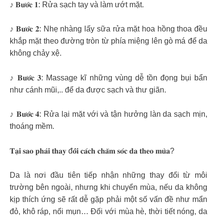
♪ 𝐁𝐮̛𝐨̛́𝐜 𝟏: Rửa sạch tay và làm ướt mặt.
♪ 𝐁𝐮̛𝐨̛́𝐜 𝟐: Nhẹ nhàng lấy sữa rửa mặt hoa hồng thoa đều
khắp mặt theo đường tròn từ phía miệng lên gò má để da
không chảy xệ.
♪ 𝐁𝐮̛𝐨̛́𝐜 𝟑: Massage kĩ những vùng dễ tồn đọng bụi bẩn
như cánh mũi,.. để da được sạch và thư giãn.
♪ 𝐁𝐮̛𝐨̛́𝐜 𝟒: Rửa lại mặt với và tận hưởng làn da sạch mịn,
thoáng mềm.
𝐓𝐚̣𝐢 𝐬𝐚𝐨 𝐩𝐡𝐚̉𝐢 𝐭𝐡𝐚𝐲 đ𝐨̂̉𝐢 𝐜𝐚́𝐜𝐡 𝐜𝐡𝐚̆𝐦 𝐬𝐨́𝐜 𝐝𝐚 𝐭𝐡𝐞𝐨 𝐦𝐮̀𝐚?
Da là nơi đầu tiên tiếp nhận những thay đổi từ môi
trường bên ngoài, nhưng khi chuyển mùa, nếu da không
kịp thích ứng sẽ rất dễ gặp phải một số vấn đề như mẩn
đỏ, khô ráp, nổi mụn… Đối với mùa hè, thời tiết nóng, da