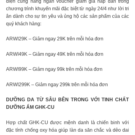
diện cùng hàng ngàn voucher giảm giá hấp dẫn trong
chương trình khuyến mãi đặc biệt từ ngày 24/4 như lời tri
ân dành cho sự tin yêu và ủng hộ các sản phẩm của các
quý khách hàng:
ARWI29K – Giảm ngay 29K trên mỗi hóa đơn
ARWI49K – Giảm ngay 49K trên mỗi hóa đơn
ARWI99K – Giảm ngay 99k trên mỗi hóa đơn
ARWI299K – Giảm ngay 299k trên mỗi hóa đơn
DƯỠNG DA TỪ SÂU BÊN TRONG VỚI TINH CHẤT
DƯỠNG ẨM GHK-CU
Hợp chất GHK-CU được mệnh danh là chiến binh với
đặc tính chống oxy hóa giúp làn da săn chắc và dẻo dai