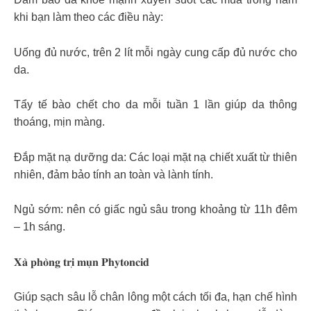
khi bạn làm theo các điều này:
Uống đủ nước, trên 2 lít mỗi ngày cung cấp đủ nước cho
da.
Tẩy tế bào chết cho da mỗi tuần 1 lần giúp da thông
thoáng, mịn màng.
Đắp mặt nạ dưỡng da: Các loại mặt nạ chiết xuất từ thiên
nhiên, đảm bảo tính an toàn và lành tính.
Ngủ sớm: nên có giấc ngủ sâu trong khoảng từ 11h đêm
– 1h sáng.
𝐗𝐚̀ 𝐩𝐡𝐨̀𝐧𝐠 𝐭𝐫𝐢̣ 𝐦𝐮̣𝐧 𝐏𝐡𝐲𝐭𝐨𝐧𝐜𝐢𝐝
Giúp sạch sâu lỗ chân lông một cách tối đa, hạn chế hình