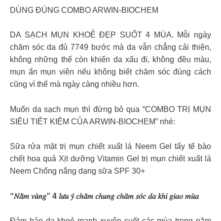
DÙNG ĐÚNG COMBO ARWIN-BIOCHEM
DA SẠCH MỤN KHOẺ ĐẸP SUỐT 4 MÙA. Mỗi ngày
chăm sóc da đủ 7749 bước mà da vẫn chẳng cải thiện,
không những thế còn khiến da xấu đi, không đều màu,
mụn ẩn mụn viên nếu không biết chăm sóc đúng cách
cũng vì thế mà ngày càng nhiều hơn.
Muốn da sạch mụn thì đừng bỏ qua “COMBO TRỊ MỤN
SIÊU TIẾT KIỆM CỦA ARWIN-BIOCHEM” nhé:
Sữa rửa mặt trị mụn chiết xuất lá Neem Gel tẩy tế bào
chết hoa quả Xịt dưỡng Vitamin Gel trị mụn chiết xuất lá
Neem Chống nắng dạng sữa SPF 30+
“𝑁𝑎̆̀𝑚 𝑣𝑢̀𝑛𝑔” 4 𝑙𝑢̛𝑢 𝑦́ 𝑐ℎ𝑎̆𝑚 𝑐ℎ𝑢𝑛𝑔 𝑐ℎ𝑎̆𝑚 𝑠𝑜́𝑐 𝑑𝑎 𝑘ℎ𝑖 𝑔𝑖𝑎𝑜 𝑚𝑢̀𝑎
Đảm bảo da khoẻ mạnh xuyên suốt các mùa trong năm