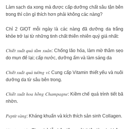
Làm sạch da xong mà được cấp dưỡng chất sâu tận bên
trong thì còn gì thích hơn phải không các nàng?
Chỉ 2 GIỌT mỗi ngày là các nàng đã dưỡng da trắng
khỏe trở lại từ những tinh chất thiên nhiên quý giá nhất:
𝐶ℎ𝑖𝑒̂́𝑡 𝑥𝑢𝑎̂́𝑡 𝑞𝑢𝑎̉ 𝑡𝑎̂̀𝑚 𝑥𝑢𝑎̂𝑛: Chống lão hóa, làm mờ thâm sẹo
do mụn để lại; cấp nước, dưỡng ẩm và làm sáng da
𝐶ℎ𝑖𝑒̂́𝑡 𝑥𝑢𝑎̂́𝑡 𝑞𝑢𝑎̉ 𝑡𝑢̛𝑜̛̀𝑛𝑔 𝑣𝑖: Cung cấp Vitamin thiết yếu và nuôi
dưỡng da từ sâu bên trong.
𝐶ℎ𝑖𝑒̂́𝑡 𝑥𝑢𝑎̂́𝑡 ℎ𝑜𝑎 ℎ𝑜̂̀𝑛𝑔 𝐶ℎ𝑎𝑚𝑝𝑎𝑔𝑛𝑒: Kiềm chế quá trình tiết bã
nhờn.
𝑃𝑒𝑝𝑡𝑖𝑡 𝑣𝑎̀𝑛𝑔: Kháng khuẩn và kích thích sản sinh Collagen.