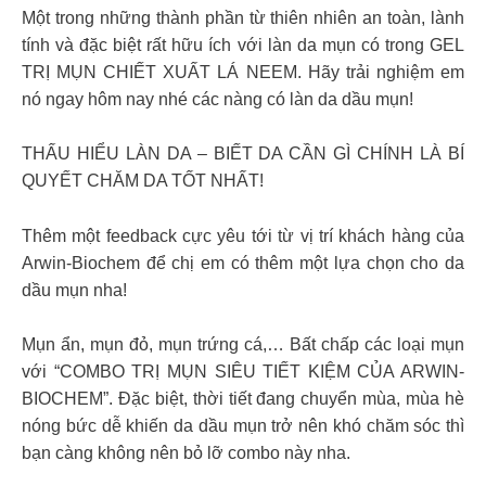
Một trong những thành phần từ thiên nhiên an toàn, lành
tính và đặc biệt rất hữu ích với làn da mụn có trong GEL
TRỊ MỤN CHIẾT XUẤT LÁ NEEM. Hãy trải nghiệm em
nó ngay hôm nay nhé các nàng có làn da dầu mụn!
THẤU HIỂU LÀN DA – BIẾT DA CẦN GÌ CHÍNH LÀ BÍ
QUYẾT CHĂM DA TỐT NHẤT!
Thêm một feedback cực yêu tới từ vị trí khách hàng của
Arwin-Biochem để chị em có thêm một lựa chọn cho da
dầu mụn nha!
Mụn ẩn, mụn đỏ, mụn trứng cá,… Bất chấp các loại mụn
với “COMBO TRỊ MỤN SIÊU TIẾT KIỆM CỦA ARWIN-
BIOCHEM”. Đặc biệt, thời tiết đang chuyển mùa, mùa hè
nóng bức dễ khiến da dầu mụn trở nên khó chăm sóc thì
bạn càng không nên bỏ lỡ combo này nha.