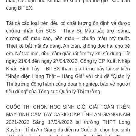
màu, các bạn nhỏ sẽ tha hồ khám phá thế giới sắc màu
cùng BITEX.
Tất cả các loại trên đều có chất lượng ổn định và được
chứng nhận bởi SGS – Thụy Sĩ. Màu sắc tươi sáng,
cường độ màu cao, bền màu – chuẩn màu mỹ thuật.
Thiết kế bắt mắt đa dạng. An toàn, không độc hại cho trẻ
em. Nét vẽ mịn, đều, cảm giác rất êm tay khi sử dụng. Từ
ngày 21/04 đến ngày 27/04/2022, Công ty CP Xuất Nhập
Khẩu Bình Tây – BITEX tham gia trưng bày tại sự kiện
“Nhận diện Hàng Thật – Hàng Giả” với chủ đề “Quản lý
Thị trường đồng hành cùng doanh nghiệp, bảo vệ người
tiêu dùng” của Tổng cục Quản lý Thị trường.
CUỘC THI CHỌN HỌC SINH GIỎI GIẢI TOÁN TRÊN
MÁY TÍNH CẦM TAY CASIO CẤP TỈNH AN GIANG NĂM
2021-2022 Sáng 17/04/2022 tại trường THPT Long
Xuyên – Tỉnh An Giang đã diễn ra Cuộc thi chọn học sinh