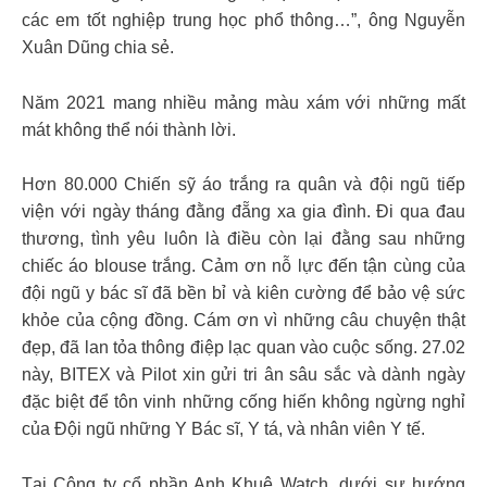
các em tốt nghiệp trung học phổ thông…”, ông Nguyễn
Xuân Dũng chia sẻ.
Năm 2021 mang nhiều mảng màu xám với những mất
mát không thể nói thành lời.
Hơn 80.000 Chiến sỹ áo trắng ra quân và đội ngũ tiếp
viện với ngày tháng đằng đẵng xa gia đình. Đi qua đau
thương, tình yêu luôn là điều còn lại đằng sau những
chiếc áo blouse trắng. Cảm ơn nỗ lực đến tận cùng của
đội ngũ y bác sĩ đã bền bỉ và kiên cường để bảo vệ sức
khỏe của cộng đồng. Cám ơn vì những câu chuyện thật
đẹp, đã lan tỏa thông điệp lạc quan vào cuộc sống. 27.02
này, BITEX và Pilot xin gửi tri ân sâu sắc và dành ngày
đặc biệt để tôn vinh những cống hiến không ngừng nghỉ
của Đội ngũ những Y Bác sĩ, Y tá, và nhân viên Y tế.
Tại Công ty cổ phần Anh Khuê Watch, dưới sự hướng