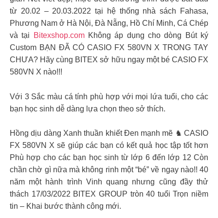
từ 20.02 – 20.03.2022 tại hệ thống nhà sách Fahasa,
Phương Nam ở Hà Nội, Đà Nẵng, Hồ Chí Minh, Cá Chép
và tại
Bitexshop.com
Không áp dụng cho dòng Bút ký
Custom BẠN ĐÃ CÓ CASIO FX 580VN X TRONG TAY
CHƯA? Hãy cùng BITEX sở hữu ngay một bé CASIO FX
580VN X nào!!!
Với 3 Sắc màu cá tính phù hợp với mọi lứa tuổi, cho các
bạn học sinh dễ dàng lựa chọn theo sở thích.
Hồng dịu dàng Xanh thuần khiết Đen mạnh mẽ ♞ CASIO
FX 580VN X sẽ giúp các bạn có kết quả học tập tốt hơn
Phù hợp cho các bạn học sinh từ lớp 6 đến lớp 12 Còn
chần chờ gì nữa mà không rinh một “bé” về ngay nào!! 40
năm một hành trình Vinh quang nhưng cũng đầy thử
thách 17/03/2022 BITEX GROUP tròn 40 tuổi Trọn niềm
tin – Khai bước thành công mới.