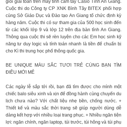
giỏi giải toán trên máy tính cầm tay Casio Tỉnh An Giang.
Cuộc thi do Công ty CP XNK Bình Tây BITEX phối hợp
cùng Sở Giáo Dục và Đào tạo An Giang tổ chức định kỳ
hàng năm. Cuộc thi có sự tham gia của 500 học sinh đến
từ các khối lớp 9 và lớp 12 trên địa bàn tỉnh An Giang.
Thông qua cuộc thi sẽ rèn luyện cho các Em học sinh kỹ
năng tư duy logic và tính toán nhanh là tiền để chuẩn bị
cho Kì thi trung học phổ thông quốc gia.
BE UNIQUE MÀU SẮC TƯƠI TRẺ CÙNG BẠN TÌM
ĐIỀU MỚI MẺ
Các ngày lễ sắp tới rồi, bạn đã tìm được cho mình một
chiếc balo siêu xinh và xịn để đồng hành cùng chuyến du
lịch chưa nào? Với chất liệu nhẹ bền, chống nước. +
Thiết kế và màu sắc thời trang sẽ giúp người dùng dễ
dàng kết hợp với nhiều loại trang phục. + Nhiều ngăn tiện
lợi: ngăn chính, ngăn laptop, túi trước, túi hông và túi phụ