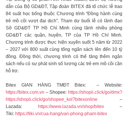
dẫn của Bộ GD&ĐT, Tập đoàn BITEX đã tổ chức lễ trao
84 suất học bổng thuộc Chương trình “Đồng hành cùng
trẻ mồ côi vượt đại dịch”. Tham dự buổi lễ có lãnh đạo
Sở GD&ĐT TP Hồ Chí Minh cùng lãnh nhiều phòng
GD&ĐT các quận, huyện, TP của TP Hồ Chí Minh.
Chương trình được thực hiện xuyên suốt 5 năm từ 2022
– 2027 với 800 suất cùng tổng ngân sách lên đến 10 tỷ
đồng. Đồng thời, chương trình có thể tăng thêm ngân
sách nếu có sự phát sinh số lượng các trẻ em mồ côi cần
hỗ trợ.
Bitex GIAN HÀNG TMĐT Bitex: – Website:
https://bitex.com.vn
– Shopee:
https://shopii.click/go/dmx?
https://shopii.click/go/shopee_kol?bitexonline
–
Lazada:
https://www.lazada.vn/shop/bitex
–
Tiki:
https://tiki.vn/cua-hang/van-phong-pham-bitex