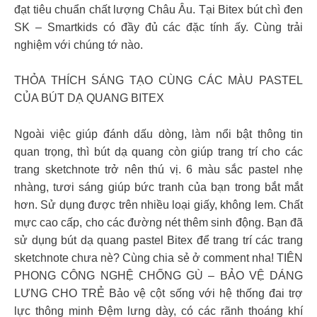
đạt tiêu chuẩn chất lượng Châu Âu. Tại Bitex bút chì đen
SK – Smartkids có đầy đủ các đặc tính ấy. Cùng trải
nghiệm với chúng tớ nào.
THỎA THÍCH SÁNG TẠO CÙNG CÁC MÀU PASTEL
CỦA BÚT DẠ QUANG BITEX
Ngoài việc giúp đánh dấu dòng, làm nổi bật thông tin
quan trọng, thì bút dạ quang còn giúp trang trí cho các
trang sketchnote trở nên thú vị. 6 màu sắc pastel nhẹ
nhàng, tươi sáng giúp bức tranh của bạn trong bắt mắt
hơn. Sử dụng được trên nhiều loại giấy, không lem. Chất
mực cao cấp, cho các đường nét thêm sinh động. Bạn đã
sử dụng bút dạ quang pastel Bitex để trang trí các trang
sketchnote chưa nè? Cùng chia sẻ ở comment nha! TIÊN
PHONG CÔNG NGHỆ CHỐNG GÙ – BẢO VỆ DÁNG
LƯNG CHO TRẺ Bảo vệ cột sống với hệ thống đai trợ
lực thông minh Đệm lưng dày, có các rãnh thoáng khí