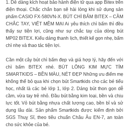
1. Dễ dàng kích hoạt bảo hành điện tử qua app Bitex trên
điện thoại. Chắc chắn bạn sẽ hài lòng khi sử dụng sản
phẩm CASIO FX-580VN-X. BÚT CHÌ BẤM BITEX – CẦM
CHẮC TAY, VIẾT MỀM MẠI Ai yêu thích chì bấm thì đều
thấy sự tiện lợi, cũng như sự chắc tay của dòng bút
MP02 BITEX. Kiểu dáng thanh lịch, thiết kế gọn nhẹ, bấm
chì nhẹ và thao tác tiện lợi.
Cần một cây bút chì bấm đẹp và giá hợp lý, hãy đến với
chì bấm BITEX nhé. BÚT LÔNG KIM MỰC TÍM
SMARTKIDS – BỀN MÀU, NÉT ĐẸP Những ưu điểm mẹ
không thể bỏ qua khi chọn bút Smartkids cho các bé tiểu
học, nhất là các bé lớp 1, lớp 2. Dáng bút thon gọn dễ
cầm, vừa tay trẻ nhỏ. Đầu bút bằng kim loại, bền và chịu
lực tốt. Vỏ bút bằng nhựa chất lượng cao, bền bỉ và sử
dụng lâu dài. Sản phẩm Smartkids được kiểm định bởi
SGS Thuỵ Sĩ, theo tiêu chuẩn Châu Âu EN-7, an toàn
cho sức khỏe của bé.