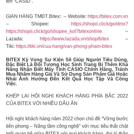
tên “CASID”. ️
GIAN HÀNG TMĐT Bitex: – Website:
https://bitex.com.vn
– Shopee:
https://shopii.click/go/dmx?
https://shopii.click/go/shopee_kol?bitexonline
–
Lazada:
https://www.lazada.vn/shop/bitex
–
Tiki:
https://tiki.vn/cua-hang/van-phong-pham-bitex
BITEX Kỳ Vọng Sự Kiện Sẽ Giúp Người Tiêu Dùng,
Đặc Biệt Là Đối Tượng Học Sinh Trang Bị Thêm Khả
Năng Nhận Biết Máy Tính CASIO Chính Hãng, Tránh
Mua Nhầm Hàng Giả Và Sử Dụng Sản Phẩm Giả Hoặc
Nhái Ảnh Hưởng Đến Kết Quả Học Tập Và Công
Việc.
KHÉP LẠI HỘI NGHỊ KHÁCH HÀNG PHÍA BẮC 2022
CỦA BITEX VỚI NHIỀU DẤU ẤN
Hội nghị khách hàng năm 2022 chọn chủ đề “Vững bước
tiên phong – Nâng tầm công nghệ” với mục tiêu thắt chặt
mối quan hệ giữa BITEX với quý khách hàng, đại lý thân