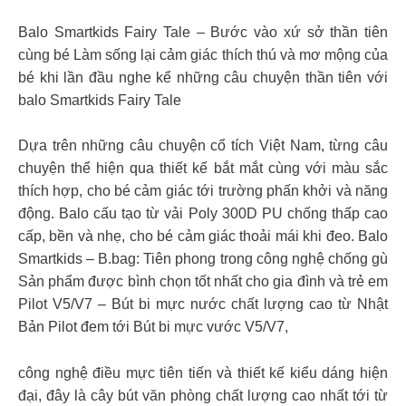
Balo Smartkids Fairy Tale – Bước vào xứ sở thần tiên
cùng bé Làm sống lại cảm giác thích thú và mơ mộng của
bé khi lần đầu nghe kể những câu chuyện thần tiên với
balo Smartkids Fairy Tale
Dựa trên những câu chuyện cổ tích Việt Nam, từng câu
chuyện thể hiện qua thiết kế bắt mắt cùng với màu sắc
thích hợp, cho bé cảm giác tới trường phấn khởi và năng
động. Balo cấu tạo từ vải Poly 300D PU chống thấp cao
cấp, bền và nhẹ, cho bé cảm giác thoải mái khi đeo. Balo
Smartkids – B.bag: Tiên phong trong công nghệ chống gù
Sản phẩm được bình chọn tốt nhất cho gia đình và trẻ em
Pilot V5/V7 – Bút bi mực nước chất lượng cao từ Nhật
Bản Pilot đem tới Bút bi mực vước V5/V7,
công nghệ điều mực tiên tiến và thiết kế kiểu dáng hiện
đại, đây là cây bút văn phòng chất lượng cao nhất tới từ