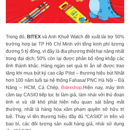
Trong đó,
BITEX
và Anh Khuê Watch đề xuất tài trợ 50%
trường hợp tại TP Hồ Chí Minh với tổng kinh phí tương
đương 5 tỷ đồng, vì đây là địa phương thiệt hại nặng nhất
trong đại dịch; 50% còn lại được phân bổ rộng khắp các
tỉnh thành khác. Hàng ngàn set quà tri ân sẽ được trao
tặng khi mua bút ký cao cấp Pilot – thương hiệu bút Nhật
hơn 100 năm tuổi tại hệ thống Fahasa/ PNC Hà Nội – Đà
Năng – HCM, Cá Chép,
Bitexshop
.Hiện nay, máy tính
cầm tay CASIO tiếp tục bị làm giả, làm nhái với thủ đoạn
tinh vi và rất khó phát hiện nếu quan sát bằng mắt
thường, nhất là hàng hóa xâm phạm quyền sở hữu trí
tuệ. Thay vì tên thương hiệu đầy đủ “CASIO” in trên vỏ
bao bì, các đối tượng sản xuất hàng giả, nhái sử dụng