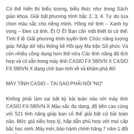
Có thể hiển thị biểu tượng, biểu thức như trong Sách
giáo khoa. Giải bất phương trình bậc 2, 3, 4. Tự do lựa
chọn màu sắc cho riêng mình. Hồng nữ tính – Xanh hy
vọng – Đen cá tính. Ét O Ét Bạn cần một thiết bị có thể:
Tính tỉ lệ Giải phương trình tuyến tính Chức năng lượng
giác Nhập dữ liệu thống kê Hồi quy Ma trận Số phức Và
còn nhiều công dụng hơn thế nữa Các tính năng đã tích
hợp và có sẵn trong máy tính CASIO FX 580VN X CASIO
FX 580VN X đang chờ bạn rinh về và khám phá đó!
MÁY TÍNH CASIO – TẠI SAO PHẢI NÓI “NO”
Không phải làm sai bất kỳ bài toán nào với máy tính
CASIO FX-580VN-X Màu sắc đa dạng, độ bền cao cùng
với 521 tính năng giúp bạn có thể giải bất cứ bài toán
nào. Mức giá siêu hợp lý, hấp dẫn phù hợp với mọi cấp
bậc học sinh. Máy mới, bảo hành chính hãng 7 năm 1 đổi