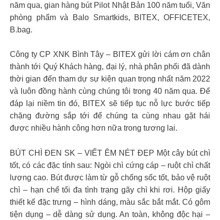
năm qua, gian hàng bút Pilot Nhật Bản 100 năm tuổi, Văn
phòng phẩm và Balo Smartkids, BITEX, OFFICETEX,
B.bag.
Công ty CP XNK Bình Tây – BITEX gửi lời cám ơn chân
thành tới Quý Khách hàng, đại lý, nhà phân phối đã dành
thời gian đến tham dự sự kiện quan trọng nhất năm 2022
và luôn đồng hành cùng chúng tôi trong 40 năm qua. Để
đáp lại niềm tin đó, BITEX sẽ tiếp tục nỗ lực bước tiếp
chặng đường sắp tới để chúng ta cùng nhau gặt hái
được nhiều hành công hơn nữa trong tương lai.
BÚT CHÌ ĐEN SK – VIẾT ÊM NÉT ĐẸP Một cây bút chì
tốt, có các đặc tính sau: Ngòi chì cứng cáp – ruột chì chất
lượng cao. Bút được làm từ gỗ chống sốc tốt, bảo vệ ruột
chì – hạn chế tối đa tình trạng gãy chì khi rơi. Hộp giấy
thiết kế đặc trưng – hình dáng, màu sắc bắt mắt. Có gôm
tiện dụng – dễ dàng sử dụng. An toàn, không độc hại –