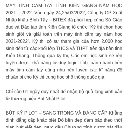
MÁY TÍNH CẦM TAY TỈNH KIÊN GIANG NĂM HỌC
2021 – 2022. Vào ngày 24,25/03/2022, Công ty CP Xuất
Nhập khẩu Bình Tây – BITEX đã phối hợp cùng Sở Giáo
dục và Đào tạo tỉnh Kiên Giang tổ chức “Kỳ thi chọn học
sinh giỏi và giải toán trên máy tính cầm tay năm học
2021-2022”. Kỳ thi có sự tham gia của hơn 2.000 học
sinh đến từ các khối lớp THCS và THPT trên địa bàn tỉnh
Kiên Giang. Thông qua kỳ thi, Các em học sinh sẽ rèn
luyện được khả năng tư duy logic, tính toán nhanh trên
máy tính cầm tay cũng như rèn luyện các kĩ năng để
chuẩn bị cho Kỳ thi trung học phổ thông quốc gia.
Chỉ còn 01 ngày duy nhất để nhận bộ quà tặng xinh xắn
từ thương hiệu Bút Nhật Pilot
BÚT KÝ PILOT – SANG TRỌNG VÀ ĐẲNG CẤP Khẳng
định đẳng cấp khác biệt Độ bền đẹp đảm bảo theo thời
gian Nét viết đẹp, mực đều Chương trình được bắt đầu