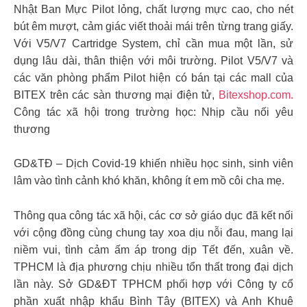
Nhật Ban Mực Pilot lỏng, chất lượng mực cao, cho nét
bút êm mượt, cảm giác viết thoải mái trên từng trang giấy.
Với V5/V7 Cartridge System, chỉ cần mua một lần, sử
dụng lâu dài, thân thiện với môi trường. Pilot V5/V7 và
các văn phòng phẩm Pilot hiện có bán tại các mall của
BITEX trên các sàn thương mại điện tử,
Bitexshop.com.
Công tác xã hội trong trường học: Nhịp cầu nối yêu
thương
GD&TĐ – Dịch Covid-19 khiến nhiều học sinh, sinh viên
lâm vào tình cảnh khó khăn, không ít em mồ côi cha mẹ.
Thông qua công tác xã hội, các cơ sở giáo dục đã kết nối
với cộng đồng cùng chung tay xoa dịu nỗi đau, mang lại
niềm vui, tình cảm ấm áp trong dịp Tết đến, xuân về.
TPHCM là địa phương chịu nhiều tổn thất trong đại dịch
lần này. Sở GD&ĐT TPHCM phối hợp với Công ty cổ
phần xuất nhập khẩu Bình Tây (BITEX) và Anh Khuê