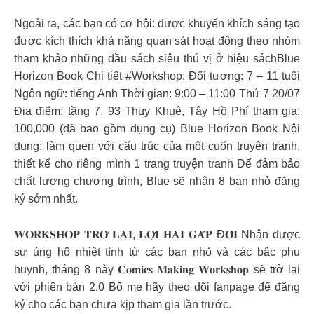
Ngoài ra, các bạn có cơ hội: được khuyến khích sáng tạo
được kích thích khả năng quan sát hoạt động theo nhóm
tham khảo những đầu sách siêu thú vị ở hiệu sáchBlue
Horizon Book Chi tiết #Workshop: Đối tượng: 7 – 11 tuổi
Ngôn ngữ: tiếng Anh Thời gian: 9:00 – 11:00 Thứ 7 20/07
Địa điểm: tầng 7, 93 Thụy Khuê, Tây Hồ Phí tham gia:
100,000 (đã bao gồm dụng cụ) Blue Horizon Book Nội
dung: làm quen với cấu trúc của một cuốn truyện tranh,
thiết kế cho riêng mình 1 trang truyện tranh Để đảm bảo
chất lượng chương trình, Blue sẽ nhận 8 bạn nhỏ đăng
ký sớm nhất.
𝐖𝐎𝐑𝐊𝐒𝐇𝐎𝐏 𝐓𝐑𝐎̛̉ 𝐋𝐀̣𝐈, 𝐋𝐎̛̣𝐈 𝐇𝐀̣𝐈 𝐆𝐀̂́𝐏 Đ𝐎̂𝐈 Nhận được
sự ủng hộ nhiệt tình từ các bạn nhỏ và các bậc phụ
huynh, tháng 8 này 𝐂𝐨𝐦𝐢𝐜𝐬 𝐌𝐚𝐤𝐢𝐧𝐠 𝐖𝐨𝐫𝐤𝐬𝐡𝐨𝐩 sẽ trở lại
với phiên bản 2.0 Bố mẹ hãy theo dõi fanpage để đăng
ký cho các bạn chưa kịp tham gia lần trước.