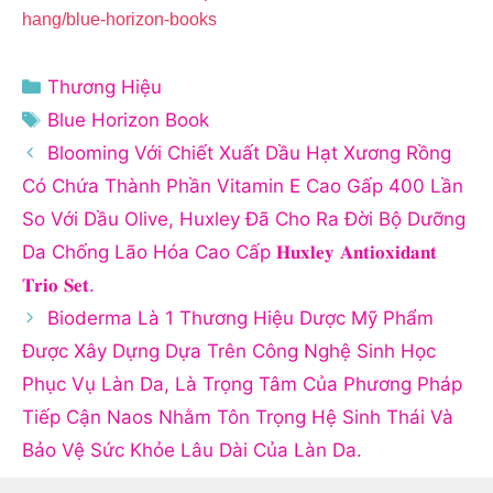
hang/blue-horizon-books
Danh
Thương Hiệu
mục
Thẻ
Blue Horizon Book
Blooming Với Chiết Xuất Dầu Hạt Xương Rồng
Có Chứa Thành Phần Vitamin E Cao Gấp 400 Lần
So Với Dầu Olive, Huxley Đã Cho Ra Đời Bộ Dưỡng
Da Chống Lão Hóa Cao Cấp 𝐇𝐮𝐱𝐥𝐞𝐲 𝐀𝐧𝐭𝐢𝐨𝐱𝐢𝐝𝐚𝐧𝐭
𝐓𝐫𝐢𝐨 𝐒𝐞𝐭.
Bioderma Là 1 Thương Hiệu Dược Mỹ Phẩm
Được Xây Dựng Dựa Trên Công Nghệ Sinh Học
Phục Vụ Làn Da, Là Trọng Tâm Của Phương Pháp
Tiếp Cận Naos Nhằm Tôn Trọng Hệ Sinh Thái Và
Bảo Vệ Sức Khỏe Lâu Dài Của Làn Da.