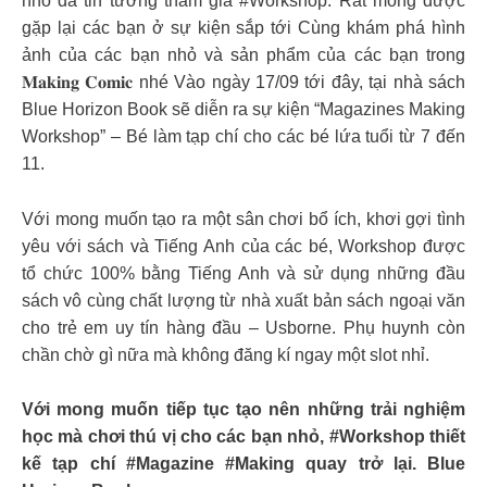
nhỏ đã tin tưởng tham gia #Workshop. Rất mong được
gặp lại các bạn ở sự kiện sắp tới Cùng khám phá hình
ảnh của các bạn nhỏ và sản phẩm của các bạn trong
𝐌𝐚𝐤𝐢𝐧𝐠 𝐂𝐨𝐦𝐢𝐜 nhé Vào ngày 17/09 tới đây, tại nhà sách
Blue Horizon Book sẽ diễn ra sự kiện “Magazines Making
Workshop” – Bé làm tạp chí cho các bé lứa tuổi từ 7 đến
11.
Với mong muốn tạo ra một sân chơi bổ ích, khơi gợi tình
yêu với sách và Tiếng Anh của các bé, Workshop được
tổ chức 100% bằng Tiếng Anh và sử dụng những đầu
sách vô cùng chất lượng từ nhà xuất bản sách ngoại văn
cho trẻ em uy tín hàng đầu – Usborne. Phụ huynh còn
chần chờ gì nữa mà không đăng kí ngay một slot nhỉ.
Với mong muốn tiếp tục tạo nên những trải nghiệm
học mà chơi thú vị cho các bạn nhỏ, #Workshop thiết
kế tạp chí #Magazine #Making quay trở lại. Blue