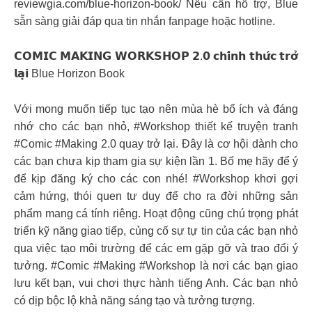
reviewgia.com/blue-horizon-book/ Nếu cần hỗ trợ, Blue
sẵn sàng giải đáp qua tin nhắn fanpage hoặc hotline.
𝗖𝗢𝗠𝗜𝗖 𝗠𝗔𝗞𝗜𝗡𝗚 𝗪𝗢𝗥𝗞𝗦𝗛𝗢𝗣 𝟮.𝟬 𝗰𝗵𝗶́𝗻𝗵 𝘁𝗵𝘂̛́𝗰 𝘁𝗿𝗼̛̉
𝗹𝗮̣𝗶 Blue Horizon Book
Với mong muốn tiếp tục tạo nên mùa hè bổ ích và đáng
nhớ cho các bạn nhỏ, #Workshop thiết kế truyện tranh
#Comic #Making 2.0 quay trở lại. Đây là cơ hội dành cho
các bạn chưa kịp tham gia sự kiện lần 1. Bố mẹ hãy để ý
để kịp đăng ký cho các con nhé! #Workshop khơi gợi
cảm hứng, thói quen tư duy để cho ra đời những sản
phẩm mang cá tính riêng. Hoạt động cũng chú trọng phát
triển kỹ năng giao tiếp, củng cố sự tự tin của các bạn nhỏ
qua việc tạo môi trường để các em gặp gỡ và trao đổi ý
tưởng. #Comic #Making #Workshop là nơi các bạn giao
lưu kết bạn, vui chơi thực hành tiếng Anh. Các bạn nhỏ
có dịp bộc lộ khả năng sáng tạo và tưởng tượng.