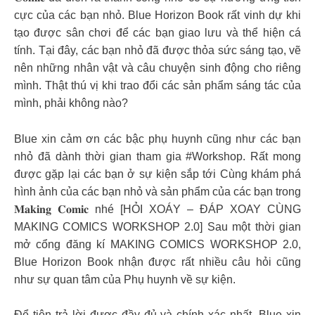
cực của các bạn nhỏ. Blue Horizon Book rất vinh dự khi
tạo được sân chơi để các bạn giao lưu và thể hiện cá
tính. Tại đây, các bạn nhỏ đã được thỏa sức sáng tạo, vẽ
nên những nhân vật và câu chuyện sinh động cho riêng
mình. Thật thú vị khi trao đổi các sản phẩm sáng tác của
mình, phải không nào?
Blue xin cảm ơn các bậc phụ huynh cũng như các bạn
nhỏ đã dành thời gian tham gia #Workshop. Rất mong
được gặp lại các bạn ở sự kiện sắp tới Cùng khám phá
hình ảnh của các bạn nhỏ và sản phẩm của các bạn trong
𝐌𝐚𝐤𝐢𝐧𝐠 𝐂𝐨𝐦𝐢𝐜 nhé [HỎI XOÁY – ĐÁP XOAY CÙNG
MAKING COMICS WORKSHOP 2.0] Sau một thời gian
mở cổng đăng kí MAKING COMICS WORKSHOP 2.0,
Blue Horizon Book nhận được rất nhiều câu hỏi cũng
như sự quan tâm của Phụ huynh về sự kiện.
Để tiện trả lời được đầy đủ và chính xác nhất, Blue xin