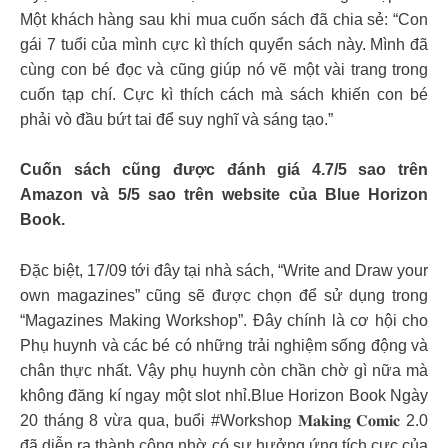
Một khách hàng sau khi mua cuốn sách đã chia sẻ: “Con
gái 7 tuổi của mình cực kì thích quyển sách này. Mình đã
cùng con bé đọc và cũng giúp nó vẽ một vài trang trong
cuốn tạp chí. Cực kì thích cách mà sách khiến con bé
phải vò đầu bứt tai để suy nghĩ và sáng tạo.”
Cuốn sách cũng được đánh giá 4.7/5 sao trên
Amazon và 5/5 sao trên website của Blue Horizon
Book.
Đặc biệt, 17/09 tới đây tại nhà sách, “Write and Draw your
own magazines” cũng sẽ được chọn để sử dụng trong
“Magazines Making Workshop”. Đây chính là cơ hội cho
Phụ huynh và các bé có những trải nghiệm sống động và
chân thực nhất. Vậy phụ huynh còn chần chờ gì nữa mà
không đăng kí ngay một slot nhỉ.Blue Horizon Book Ngày
20 tháng 8 vừa qua, buổi #Workshop 𝐌𝐚𝐤𝐢𝐧𝐠 𝐂𝐨𝐦𝐢𝐜 2.0
đã diễn ra thành công nhờ có sự hưởng ứng tích cực của