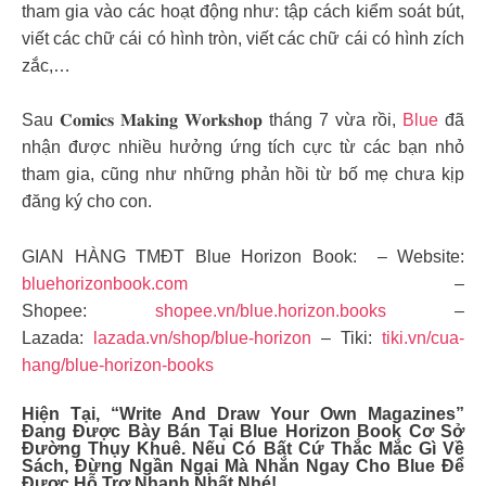
tham gia vào các hoạt động như: tập cách kiểm soát bút,
viết các chữ cái có hình tròn, viết các chữ cái có hình zích
zắc,…
Sau 𝐂𝐨𝐦𝐢𝐜𝐬 𝐌𝐚𝐤𝐢𝐧𝐠 𝐖𝐨𝐫𝐤𝐬𝐡𝐨𝐩 tháng 7 vừa rồi,
Blue
đã
nhận được nhiều hưởng ứng tích cực từ các bạn nhỏ
tham gia, cũng như những phản hồi từ bố mẹ chưa kịp
đăng ký cho con.
GIAN HÀNG TMĐT Blue Horizon Book: – Website:
bluehorizonbook.com
–
Shopee:
shopee.vn/blue.horizon.books
–
Lazada:
lazada.vn/shop/blue-horizon
– Tiki:
tiki.vn/cua-
hang/blue-horizon-books
Hiện Tại, “Write And Draw Your Own Magazines”
Đang Được Bày Bán Tại
Blue Horizon Book
Cơ Sở
Đường Thụy Khuê. Nếu Có Bất Cứ Thắc Mắc Gì Về
Sách, Đừng Ngần Ngại Mà Nhắn Ngay Cho Blue Để
Được Hỗ Trợ Nhanh Nhất Nhé!