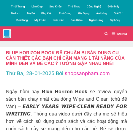
Chuyển
Thời Trang
Làm Đẹp
Sức Khỏe
Thể Thao
Công Nghệ
Điện Máy
đến
Du Lịch
Mẹ Bé
Phụ Kiện
Thú Cưng
Gia Dụng
Ăn Uống
Giải Trí
nội
Đời Sống
Mỹ Phẩm
Linh Kiện
Bảo Hiểm
Ngân Hàng
Dịch Vụ
dung
MENU
BLUE HORIZON BOOK ĐÃ CHUẨN BỊ SẴN DỤNG CỤ
CẦN THIẾT, CÁC BẠN CHỈ CẦN MANG 1 TÀI NĂNG CỦA
MÌNH ĐẾN VÀ ĐỂ CÁC Ý TƯỞNG GẶP NHAU NHÉ!
Thứ Ba, 28-01-2025
Bởi
shopsanpham.com
Ngày hôm nay
Blue Horizon Book
sẽ review quyển
sách bán chạy nhất của dòng Wipe and Clean (chủ đề
Văn) – 𝙀𝘼𝙍𝙇𝙔 𝙔𝙀𝘼𝙍𝙎 𝙒𝙄𝙋𝙀-𝘾𝙇𝙀𝘼𝙉 𝙍𝙀𝘼𝘿𝙔 𝙁𝙊𝙍
𝙒𝙍𝙄𝙏𝙄𝙉𝙂. Thông qua video dưới đây cha mẹ sẽ hiểu
hơn về cách sử dụng cuốn sách và các hoạt động mà
cuốn sách này sẽ mang đến cho các bé. Bé sẽ được