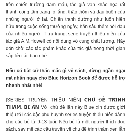
trên chiến trường đẫm máu, tác giả vẫn khắc họa rất
thành công tâm trạng lo lắng, thấp thỏm và đau buồn của
những người ở lại. Chiến tranh dường như luôn hiện
hữu trong cuộc sống thường ngày, hằn sâu thêm nỗi đau
của nhiều người. Tựu trung, serie truyện thiếu niên của
tác giả A.M.Howell có nội dung vô cùng chất lượng. Hãy
đón chờ các tác phẩm khác của tác giả trong thời gian
sắp tới các bạn nhé.
Nếu có bất cứ thắc mắc gì về sách, đừng ngần ngại
mà nhắn ngay cho Blue Horizon Book để được hỗ trợ
nhanh nhất nhé!
[SERIES TRUYỆN THIẾU NIÊN] 𝗖𝗛𝗨̉ Đ𝗘̂̀ 𝗧𝗥𝗜𝗡𝗛
𝗧𝗛𝗔́𝗠, 𝗕𝗜́ 𝗔̂̉𝗡 Với chủ đề lần này Blue xin được giới
thiệu tới các bậc phụ huynh series truyện thiếu niên dành
cho các bé từ 9-13 tuổi. Nếu bé là một người thích đọc
sách, say mê các câu truyện về chủ đề trinh thám xen lẫn