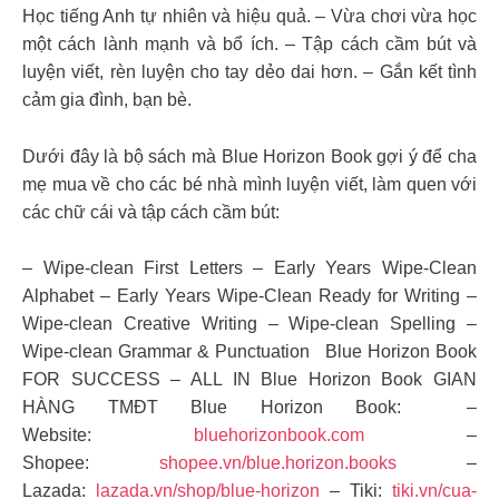
Học tiếng Anh tự nhiên và hiệu quả. – Vừa chơi vừa học
một cách lành mạnh và bổ ích. – Tập cách cầm bút và
luyện viết, rèn luyện cho tay dẻo dai hơn. – Gắn kết tình
cảm gia đình, bạn bè.
Dưới đây là bộ sách mà Blue Horizon Book gợi ý để cha
mẹ mua về cho các bé nhà mình luyện viết, làm quen với
các chữ cái và tập cách cầm bút:
– Wipe-clean First Letters – Early Years Wipe-Clean
Alphabet – Early Years Wipe-Clean Ready for Writing –
Wipe-clean Creative Writing – Wipe-clean Spelling –
Wipe-clean Grammar & Punctuation Blue Horizon Book
FOR SUCCESS – ALL IN Blue Horizon Book GIAN
HÀNG TMĐT Blue Horizon Book: –
Website:
bluehorizonbook.com
–
Shopee:
shopee.vn/blue.horizon.books
–
Lazada:
lazada.vn/shop/blue-horizon
– Tiki:
tiki.vn/cua-