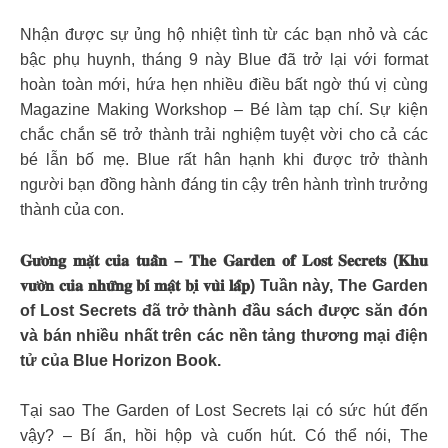
Nhận được sự ủng hộ nhiệt tình từ các bạn nhỏ và các
bậc phụ huynh, tháng 9 này Blue đã trở lại với format
hoàn toàn mới, hứa hẹn nhiều điều bất ngờ thú vị cùng
Magazine Making Workshop – Bé làm tạp chí. Sự kiện
chắc chắn sẽ trở thành trải nghiệm tuyệt vời cho cả các
bé lẫn bố mẹ. Blue rất hân hạnh khi được trở thành
người bạn đồng hành đáng tin cậy trên hành trình trưởng
thành của con.
𝐆𝐮̛𝐨̛𝐧𝐠 𝐦𝐚̣̆𝐭 𝐜𝐮̉𝐚 𝐭𝐮𝐚̂̀𝐧 – 𝐓𝐡𝐞 𝐆𝐚𝐫𝐝𝐞𝐧 𝐨𝐟 𝐋𝐨𝐬𝐭 𝐒𝐞𝐜𝐫𝐞𝐭𝐬 (𝐊𝐡𝐮
𝐯𝐮̛𝐨̛̀𝐧 𝐜𝐮̉𝐚 𝐧𝐡𝐮̛̃𝐧𝐠 𝐛𝐢́ 𝐦𝐚̣̂𝐭 𝐛𝐢̣ 𝐯𝐮̀𝐢 𝐥𝐚̂́𝐩) Tuần này, The Garden
of Lost Secrets đã trở thành đầu sách được săn đón
và bán nhiều nhất trên các nền tảng thương mại điện
tử của Blue Horizon Book.
Tại sao The Garden of Lost Secrets lại có sức hút đến
vậy? – Bí ẩn, hồi hộp và cuốn hút. Có thể nói, The