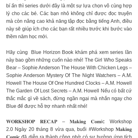
bí ẩn thì series dưới đây là một sự lựa chọn vô cùng hợp
lý cho các bé. Các bạn nhỏ không chỉ được đọc truyện
mà còn nâng cao khả năng tập đọc bằng tiếng Anh, điều
này sẽ giúp ích cho các bạn rất nhiều trước khi bước vào
thềm năm học mới.
Hãy cùng Blue Horizon Book khám phá xem series lần
này bao gồm những cuốn nào nhé! The Girl Who Speaks
Bear – Sophie Anderson The House With Chicken Legs –
Sophie Anderson Mystery Of The Night Watchers – A.M.
Howell The House Of One Hundred Clocks – A.M. Howell
The Garden Of Lost Secrets – A.M. Howell Nếu có bất cứ
thắc mắc gì về sách, đừng ngần ngại mà nhắn ngay cho
Blue để được hỗ trợ nhanh nhất nhé!
𝐖𝐎𝐑𝐊𝐒𝐇𝐎𝐏 𝐑𝐄𝐂𝐀𝐏 – 𝐌𝐚𝐤𝐢𝐧𝐠 𝐂𝐨𝐦ic Workshop
2.0 Ngày 20 tháng 8 vừa qua, buổi #Workshop 𝐌𝐚𝐤𝐢𝐧𝐠
𝐂𝐨𝐦𝐢𝐜 đã diễn ra thành công nhờ có sự hưởng ứng tích