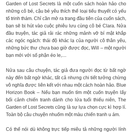
Garden of Lost Secrets là một cuốn sách hoàn hảo cho
những cô bé, cậu bé yêu thích thể loại tiểu thuyết có yếu
tố trinh thám. Chỉ cần mở ra trang đầu tiên của cuốn sách,
bạn sẽ bị hút vào cuộc phiêu lưu cùng cô bé Clara. Nửa
đầu truyện, tác giả rải rác những mảnh vỡ bí mật khắp
các ngóc ngách: thái độ khác lạ của người cô thân yêu,
những bức thư chưa bao giờ được đọc, Will – một người
bạn mới với số phận éo le,…
Nửa sau câu chuyện, tác giả đưa người đọc từ bất ngờ
này đến bất ngờ khác, tất cả nhưng chi tiết tưởng chừng
vô nghĩa được liên kết với nhau một cách hoàn hảo. Blue
Horizon Book – Nếu bạn muốn tìm một cuốn truyện lấy
bối cảnh chiến tranh dành cho lứa tuổi thiếu niên, The
Garden of Lost Secrets cũng là sự lựa chọn cực kì hợp lí.
Toàn bộ câu chuyện nhuốm một màu chiến tranh u ám.
Có thể nói dù không trực tiếp miêu tả những người lính