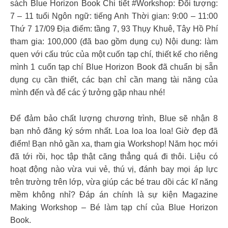
sách Blue Horizon Book Chi tiết #Workshop: Đối tượng:
7 – 11 tuổi Ngôn ngữ: tiếng Anh Thời gian: 9:00 – 11:00
Thứ 7 17/09 Địa điểm: tầng 7, 93 Thụy Khuê, Tây Hồ Phí
tham gia: 100,000 (đã bao gồm dụng cụ) Nội dung: làm
quen với cấu trúc của một cuốn tạp chí, thiết kế cho riêng
mình 1 cuốn tạp chí Blue Horizon Book đã chuẩn bị sẵn
dụng cụ cần thiết, các bạn chỉ cần mang tài năng của
mình đến và để các ý tưởng gặp nhau nhé!
Để đảm bảo chất lượng chương trình, Blue sẽ nhận 8
bạn nhỏ đăng ký sớm nhất. Loa loa loa loa! Giờ đẹp đã
điểm! Bạn nhỏ gần xa, tham gia Workshop! Năm học mới
đã tới rồi, học tập thật căng thẳng quá đi thôi. Liệu có
hoạt động nào vừa vui vẻ, thú vị, đánh bay mọi áp lực
trên trường trên lớp, vừa giúp các bé trau dồi các kĩ năng
mềm không nhỉ? Đáp án chính là sự kiện Magazine
Making Workshop – Bé làm tạp chí của Blue Horizon
Book.