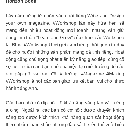
Horizon Book
Lấy cảm hứng từ cuốn sách nổi tiếng Write and Design
your own magazine, #Workshop lần này hứa hẹn sẽ
mang đến nhiều hoạt động mới toanh, nhưng vẫn giữ
đúng tinh thần “Learn and Grow” của chuỗi các Workshop
tại Blue. #Workshop khơi gợi cảm hứng, thói quen tư duy
để cho ra đời những sản phẩm mang cá tính riêng. Hoạt
động cũng chú trọng phát triển kỹ năng giao tiếp, củng cố
sự tự tin của các bạn nhỏ qua việc tạo môi trường để các
em gặp gỡ và trao đổi ý tưởng. #Magazine #Making
#Workshop là nơi các bạn giao lưu kết bạn, vui chơi thực
hành tiếng Anh.
Các bạn nhỏ có dịp bộc lộ khả năng sáng tạo và tưởng
tượng. Ngoài ra, các bạn có cơ hội: được khuyến khích
sáng tạo được kích thích khả năng quan sát hoạt động
theo nhóm tham khảo những đầu sách siêu thú vị ở hiệu