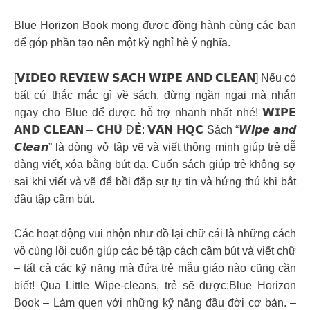
Blue Horizon Book mong được đồng hành cùng các bạn
để góp phần tạo nên một kỳ nghỉ hè ý nghĩa.
[𝗩𝗜𝗗𝗘𝗢 𝗥𝗘𝗩𝗜𝗘𝗪 𝗦𝗔́𝗖𝗛 𝗪𝗜𝗣𝗘 𝗔𝗡𝗗 𝗖𝗟𝗘𝗔𝗡] Nếu có
bất cứ thắc mắc gì về sách, đừng ngần ngại mà nhắn
ngay cho Blue để được hỗ trợ nhanh nhất nhé! 𝗪𝗜𝗣𝗘
𝗔𝗡𝗗 𝗖𝗟𝗘𝗔𝗡 – 𝗖𝗛𝗨̉ Đ𝗘̂̀: 𝗩𝗔̆𝗡 𝗛𝗢̣𝗖 Sách “𝙒𝙞𝙥𝙚 𝙖𝙣𝙙
𝘾𝙡𝙚𝙖𝙣” là dòng vở tập vẽ và viết thông minh giúp trẻ dễ
dàng viết, xóa bằng bút dạ. Cuốn sách giúp trẻ không sợ
sai khi viết và vẽ để bồi đắp sự tự tin và hứng thú khi bắt
đầu tập cầm bút.
Các hoạt động vui nhộn như đồ lại chữ cái là những cách
vô cùng lôi cuốn giúp các bé tập cách cầm bút và viết chữ
– tất cả các kỹ năng mà đứa trẻ mẫu giáo nào cũng cần
biết! Qua Little Wipe-cleans, trẻ sẽ được:Blue Horizon
Book – Làm quen với những kỹ năng đầu đời cơ bản. –