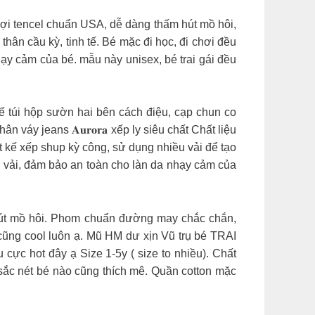
ạ. Chất liệu 100% sợi tencel chuẩn USA, dễ dàng thấm hút mồ hôi,
ân cầu kỳ, tinh tế. Bé mặc đi học, đi chơi đều
hạy cảm của bé. mẫu này unisex, bé trai gái đều
hiết kế túi hộp sườn hai bên cách điệu, cạp chun co
váy jeans 𝐀𝐮𝐫𝐨𝐫𝐚 xếp ly siêu chất Chất liệu
 kế xếp shup kỳ công, sử dụng nhiều vải để tạo
i vải, đảm bảo an toàn cho làn da nhạy cảm của
, thấm hút mồ hôi. Phom chuẩn đường may chắc chắn,
cũng cool luôn ạ. Mũ HM dư xịn Vũ trụ bé TRAI
cực hot đây ạ Size 1-5y ( size to nhiều). Chất
n sắc nét bé nào cũng thích mê. Quần cotton mặc