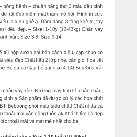
 – bồng bềnh – chuẩn nàng thơ 3 màu đều xinh
ất dư rất đẹp mềm mát thấm mồ hôi. Hình in cực
iểu lạ xinh ghê ạ. Đầm dáng 3 tầng xoè to, tay
hơi đều đẹp. – Size: 1-10y (12-43kg) Chân váy
xinh xắn. Size 3-8, Size 9-14,
hiết kế túi hộp sườn hai bên cách điệu, cạp chun co
 siêu đẹp Chất liệu 2 lớp nhẹ, cản gió, hoạ tiết
nhé Bộ da cá Gap bé gái size 4-14t BonKids Vải
phom chân váy xòe. Đường may tinh tế, chắc chắn,
ũng xinh ạ Sản phẩm đã được xử lý các hóa chất
 BT Beboong phối màu siêu chất! Chất nỉ da cá
hơi thoải mái vận động luôn ak Khách tìm đồ đẹp
giác thoải mái và mát mẻ nhất cho bé
chấm luôn ạ Size 1-10 tuổi (10-40kg)