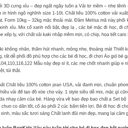
 3D cưng xỉu – đẹp ngất ngây luôn ạ Vải tơ mềm – nhẹ tênh
on in hình ngộ nghĩnh size 1-10t. Chất liêu 100% cotton vải xu
hật. Form 10kg – 32kg mặc thoải mái. Đầm Melisa mã này phối k
h xỉu. Mix cổ xanh nổi bật, đẹp lạ , các bé mặc đi học, đi c
 xếp ly, với chất vải kaki nhập mềm mịn, có chip, họa tiết caro 
𝐇 Chất vải kaki không nhăn, thấm hút nhanh, mỏng nhẹ, thoáng mát T
ất dễ phối đồ phù hợp cho các bé đi học, đi chơi Áo gió bé gái
104,110,116,122 Mẫu này đẹp sl ít, các mẹ chốt nhanh giúp e 
, túi thật.
 siêu chất Chất liệu 100% cotton jean USA, vải đanh mịn, chuẩn 
hiều vải để tạo đồ xòe cho váy. 1 style siêu dễ mix, mặc gì c
n da nhạy cảm của bé. Hàng vừa về bao đẹp bao chất ạ Set bộ
 chun co dãn tốt, cổ áo phối 2 cúc bấm tiện lợi. Bé đi học đi c
 xinh, màu sắc tươi sáng Chất lanh đũi mịn đẹp, mang lại cảm 
 luôn BonKids Váy này tuần tới cho bé đi học đẹp hết nước 