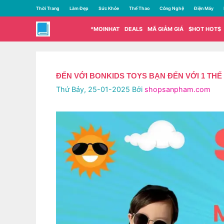
Chuyển
Thời Trang
Làm Đẹp
Sức Khỏe
Thể Thao
Công Nghệ
Điện Máy
đến
nội
*MOINHAT
DEALS
MÃ GIẢM GIÁ
$HOT HOT$
dung
ĐẾN VỚI BONKIDS TOYS BẠN ĐẾN VỚI 1 THẾ
Thứ Bảy, 25-01-2025
Bởi
shopsanpham.com