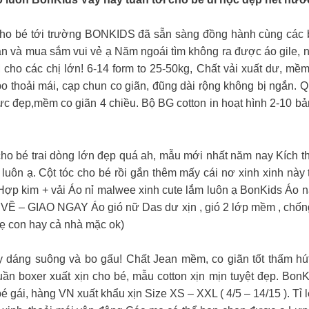
ho bé tới trường BONKIDS đã sẵn sàng đồng hành cùng các bố
n và mua sắm vui vẻ ạ Năm ngoái tìm không ra được áo gile, nă
 các chị lớn! 6-14 form to 25-50kg, Chất vải xuất dư, mềm 
 bo thoải mái, cạp chun co giãn, đũng dài rộng không bị ngắn.
cực đẹp,mềm co giãn 4 chiều. Bộ BG cotton in hoạt hình 2-10 bả
o bé trai dòng lớn đẹp quá ah, mẫu mới nhất năm nay Kíc
uôn ạ. Cột tóc cho bé rồi gắn thêm mấy cái nơ xinh xinh này
u: Hợp kim + vải Áo nỉ malwee xinh cute lắm luôn ạ BonKids Á
 – GIAO NGAY Áo gió nữ Das dư xịn , gió 2 lớp mềm , chống nư
mẹ con hay cả nhà mặc ok)
 suông và bo gấu! Chất Jean mềm, co giãn tốt thấm hút 
n boxer xuất xịn cho bé, mẫu cotton xịn mịn tuyệt đẹp. Bon
 gái, hàng VN xuất khẩu xịn Size XS – XXL ( 4/5 – 14/15 ). Tỉ l