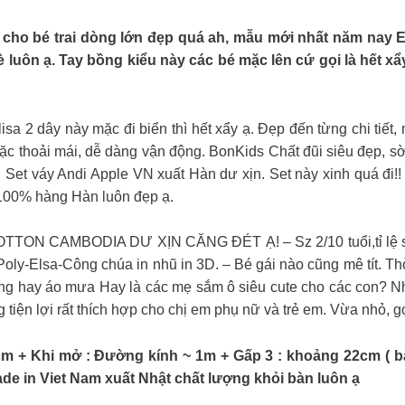
o bé trai dòng lớn đẹp quá ah, mẫu mới nhất năm nay Em
 luôn ạ. Tay bồng kiểu này các bé mặc lên cứ gọi là hết xẩ
a 2 dây này mặc đi biển thì hết xẩy ạ. Đẹp đến từng chi tiết,
mặc thoải mái, dễ dàng vận động. BonKids Chất đũi siêu đẹp,
et váy Andi Apple VN xuất Hàn dư xịn. Set này xinh quá đi!
 100% hàng Hàn luôn đẹp ạ.
ON CAMBODIA DƯ XỊN CĂNG ĐÉT Ạ! – Sz 2/10 tuổi,tỉ lệ sz đầ
oly-Elsa-Công chúa in nhũ in 3D. – Bé gái nào cũng mê tít. T
ắng hay áo mưa Hay là các mẹ sắm ô siêu cute cho các con? Nh
iện lợi rất thích hợp cho chị em phụ nữ và trẻ em. Vừa nhỏ, gọn
cm + Khi mở : Đường kính ~ 1m + Gấp 3 : khoảng 22cm ( bằ
de in Viet Nam xuất Nhật chất lượng khỏi bàn luôn ạ