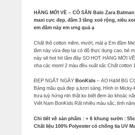
HÀNG MỚI VỀ – CÓ SẴN Balo Zara Batman ch
maxi cực đẹp, đầm 3 tầng xoè rộng, siêu xoè
em đầm này em ưng quá ạ
Chất thô cotton mềm, mướt, mát ạ Em đầm Melis
tầm này vừa đẹp lại có độ thực dụng cao, bé 
này sẽ hot hit lắm đây SO HOT HÀNG MỚI VỀ S
nha các mom! 2 màu đều xuất sắc Chất cotton
ĐẸP NGẤT NGÂY
BonKids
– ÁO H&M BG COTT
Bảng mầu quá đẹp ạ,tươi sáng. Hình in Micky-P
trưa tuỳ hứng ntn thật ko biết đem áo khoác n
Viêt Nam BonKids Rất nhiều màu sắc, tính năng t
Chi tiết về sản phẩm : + 6 khung sườn : 55
Chất liệu 100% Polyester có chống tia UV Ma