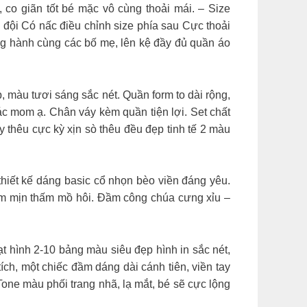
, co giãn tốt bé mặc vô cùng thoải mái. – Size
ội Có nấc điều chỉnh size phía sau Cực thoải
 hành cùng các bố mẹ, lên kệ đầy đủ quần áo
, màu tươi sáng sắc nét. Quần form to dài rộng,
ác mom ạ. Chân váy kèm quần tiện lợi. Set chất
thêu cực kỳ xịn sò thêu đều đẹp tinh tế 2 màu
l thiết kế dáng basic cổ nhọn bèo viền đáng yêu.
ềm mịn thấm mồ hôi. Đầm công chúa cưng xỉu –
t hình 2-10 bảng màu siêu đẹp hình in sắc nét,
ch, một chiếc đầm dáng dài cánh tiên, viền tay
one màu phối trang nhã, lạ mắt, bé sẽ cực lộng