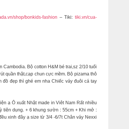
ada.vn/shop/bonkids-fashion
– Tiki:
tiki.vn/cua-
 Cambodia. Bộ cotton H&M bé trai,sz 2/10 tuổi
y rút quần thật,cạp chun cực mềm. Bộ pizama thô
 đồ đẹp thì ghé em nha Chiếc váy đuôi cá tay
tiện ạ Ô xuất Nhật made in Viêt Nam Rất nhiều
 kỳ tiện dụng. + 6 khung sườn : 55cm + Khi mở :
ều xinh đây ạ size từ 3/4 -6/7t Chân váy Nexxi