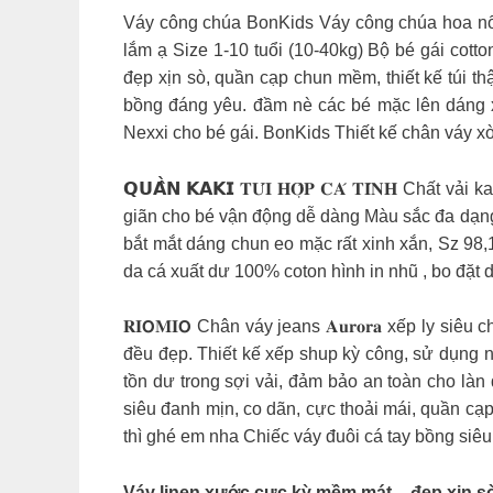
Váy công chúa BonKids Váy công chúa hoa nổi
lắm ạ Size 1-10 tuổi (10-40kg) Bộ bé gái cott
đẹp xịn sò, quần cạp chun mềm, thiết kế túi t
bồng đáng yêu. đầm nè các bé mặc lên dáng xin
Nexxi cho bé gái. BonKids Thiết kế chân váy xòe
𝗤𝗨𝗔̂̀𝗡 𝗞𝗔𝗞𝗜 𝐓𝐔́𝐈 𝐇𝐎̣̂𝐏 𝐂𝐀́ 𝐓𝐈́𝐍
giãn cho bé vận động dễ dàng Màu sắc đa dạng, r
bắt mắt dáng chun eo mặc rất xinh xắn, Sz 98,
da cá xuất dư 100% coton hình in nhũ , bo đặt dệt
𝐑𝐈𝗢𝐌𝐈𝗢 Chân váy jeans 𝐀𝐮𝐫𝐨𝐫𝐚 xếp ly
đều đẹp. Thiết kế xếp shup kỳ công, sử dụng n
tồn dư trong sợi vải, đảm bảo an toàn cho là
siêu đanh mịn, co dãn, cực thoải mái, quần cạp
thì ghé em nha Chiếc váy đuôi cá tay bồng siêu
Váy linen xước cực kỳ mềm mát – đẹp xịn sò