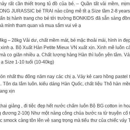
ày rất cần thiết trong tủ đồ của bé. – Quần tất vải mềm, mịm
G JURASSIC bé TRAI nào cũng mê tít ạ Size tầm 2-8 years đ
n bị hành trang cho bé tới trường BONKIDS đã sẵn sàng đồng
nhà mình tham quan và mua sắm vui vẻ ạ
14kg – 28kg Vải dư, chất mềm mát, bé mặc thoải mái, hình in đẹp
 xinh ạ. Bộ Xuất Hàn Petite Mieux VN xuất xịn. Xinh mê luôn c
 co giãn nhiều ạ. Chất lượng hàng Hàn thì luôn yên tâm. Váy 
ạ Size 1-10 tuổi (10-40kg)
săn đón nhất thu đông năm nay các chị ạ. Váy kẻ caro hồng paste
h. Tôn da lắm luôn. kiểu dáng Hàn Quốc, chất liệu Thô hàn m
ang xịn
hai giảng , đi tiệc đẹp hết nước chấm luôn Bộ BG cotton in hoạ
g đương 2-10t) Như một nàng công chúa bước ra từ truyện cổ tí
c smock càng tôn lên vẻ sang trọng mà tiểu thư của chiếc váy T