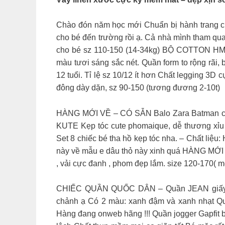
Chào đón năm học mới Chuẩn bị hành trang c
cho bé đến trường rồi ạ. Cả nhà mình tham qua
cho bé sz 110-150 (14-34kg) BỘ COTTON HM cho
màu tươi sáng sắc nét. Quần form to rộng rãi,
12 tuổi. Tỉ lệ sz 10/12 ít hơn Chất legging 3D 
đông dày dặn, sz 90-150 (tương đương 2-10t)
HÀNG MỚI VỀ – CÓ SẴN Balo Zara Batman ch
KUTE Kẹp tóc cute phomaique, dễ thương xỉu l
Set 8 chiếc bé tha hồ kẹp tóc nha. – Chất liệ
này về mẫu e dâu thỏ này xinh quá HÀNG MỚI VỀ
, vải cực đanh , phom đẹp lắm. size 120-170( 
CHIẾC QUẦN QUỐC DÂN – Quần JEAN giấy dáng
chảnh ạ Có 2 màu: xanh đậm và xanh nhạt Quầ
Hàng đang onweb hãng !!! Quần jogger Gapfit bé