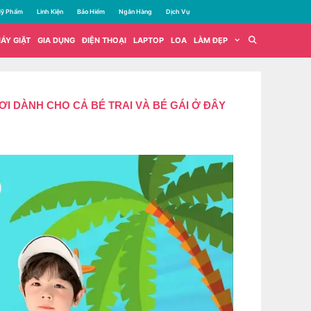
ỹ Phẩm
Linh Kiện
Bảo Hiểm
Ngân Hàng
Dịch Vụ
ÁY GIẶT
GIA DỤNG
ĐIỆN THOẠI
LAPTOP
LOA
LÀM ĐẸP
ƠI DÀNH CHO CẢ BÉ TRAI VÀ BÉ GÁI Ở ĐÂY