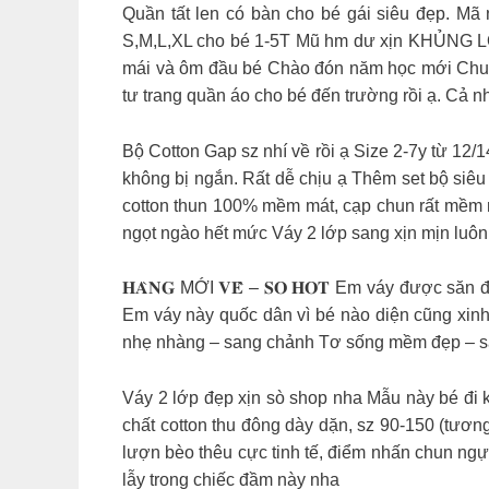
Quần tất len có bàn cho bé gái siêu đẹp. Mã n
S,M,L,XL cho bé 1-5T Mũ hm dư xịn KHỦNG LON
mái và ôm đầu bé Chào đón năm học mới Chuẩ
tư trang quần áo cho bé đến trường rồi ạ. Cả 
Bộ Cotton Gap sz nhí về rồi ạ Size 2-7y từ 12/
không bị ngắn. Rất dễ chịu ạ Thêm set bộ siêu
cotton thun 100% mềm mát, cạp chun rất mềm mà
ngọt ngào hết mức Váy 2 lớp sang xịn mịn luôn 
𝐇𝐀̀𝐍𝐆 MỚI 𝐕𝐄̂̀ – 𝐒𝐎 𝐇𝐎𝐓 Em váy được 
Em váy này quốc dân vì bé nào diện cũng xin
nhẹ nhàng – sang chảnh Tơ sống mềm đẹp – s
Váy 2 lớp đẹp xịn sò shop nha Mẫu này bé đi k
chất cotton thu đông dày dặn, sz 90-150 (tươn
lượn bèo thêu cực tinh tế, điểm nhấn chun ngự
lẫy trong chiếc đầm này nha