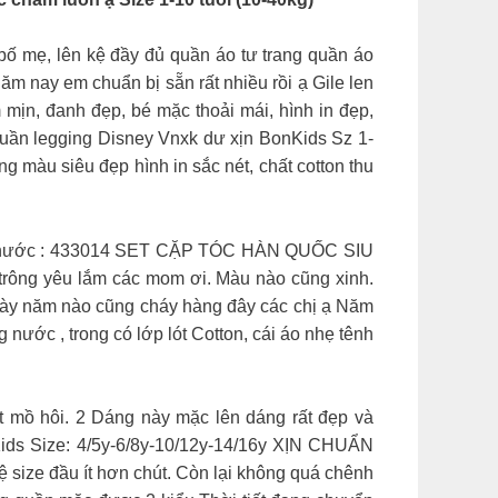
 mẹ, lên kệ đầy đủ quần áo tư trang quần áo
m nay em chuẩn bị sẵn rất nhiều rồi ạ Gile len
mịn, đanh đẹp, bé mặc thoải mái, hình in đẹp,
 Quần legging Disney Vnxk dư xịn BonKids Sz 1-
ng màu siêu đẹp hình in sắc nét, chất cotton thu
h thước : 433014 SET CẶP TÓC HÀN QUỐC SIU
 trông yêu lắm các mom ơi. Màu nào cũng xinh.
o này năm nào cũng cháy hàng đây các chị ạ Năm
ớc , trong có lớp lót Cotton, cái áo nhẹ tênh
mồ hôi. 2 Dáng này mặc lên dáng rất đẹp và
Kids Size: 4/5y-6/8y-10/12y-14/16y XỊN CHUẨN
ệ size đầu ít hơn chút. Còn lại không quá chênh