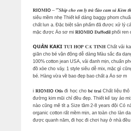
𝐑𝐈𝗢𝐌𝐈𝗢 – “”𝑺𝒉𝒊𝒑 𝒄𝒉𝒐 𝒆𝒎 𝒍𝒚 𝒕𝒓𝒂̀ đ𝒂̀𝒐 𝒄𝒂
siêu mềm nhẹ Thiết kế dáng baggy phom chuẩn b
chất lun ạ. Đặc biệt sản phẩm đã được xử lý cá
mặc được Áo sơ mi 𝐑𝐈𝗢𝐌𝐈𝗢 𝐃𝐚𝗳𝗳𝐨𝗱𝐢𝐥 phối r
𝗤𝗨𝗔̂̀𝗡 𝗞𝗔𝗞𝗜 𝐓𝐔́𝐈 𝐇𝐎̣̂𝐏 𝐂𝐀́ 𝐓𝐈́𝐍
giãn cho bé vận động dễ dàng Màu sắc đa dạng, rấ
100% cotton jean USA, vải đanh mịn, chuẩn pho
đồ xòe cho váy. 1 style siêu dễ mix, mặc gì c
bé. Hàng vừa về bao đẹp bao chất ạ Áo sơ m
i 𝐑𝐈𝗢𝐌𝐈𝗢 𝐎𝐭𝐢𝐬 đi học cho 𝐛𝐞́ 𝐭𝐫𝐚𝐢
đường kim mũi chỉ đều đẹp. Thiết kế tay áo m
nào cũng mê tít ạ Size tầm 2-8 years đội Có n
organic cotton rất mềm mịn, an toàn cho làn da
được quanh năm, đi học đi chơi hay ở nhà đều