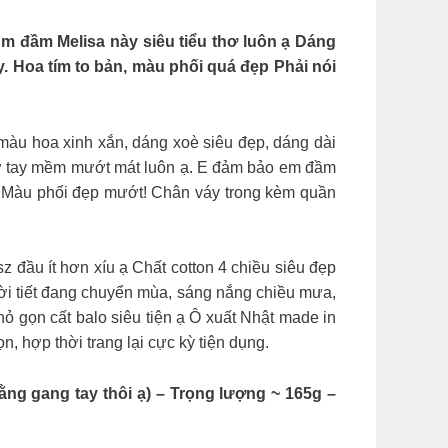
 đầm Melisa này siêu tiểu thơ luôn ạ Dáng
y. Hoa tím to bản, màu phối quá đẹp Phải nói
 màu hoa xinh xắn, dáng xoè siêu đẹp, dáng dài
 sờ tay mềm mướt mát luôn ạ. E đảm bảo em đầm
! Màu phối đẹp mướt! Chân váy trong kèm quần
u ít hơn xíu ạ Chất cotton 4 chiều siêu đẹp
hời tiết đang chuyển mùa, sáng nắng chiều mưa,
ỏ gọn cất balo siêu tiện ạ Ô xuất Nhật made in
, hợp thời trang lại cực kỳ tiện dụng.
ng gang tay thôi ạ) – Trọng lượng ~ 165g –