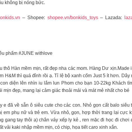
 iu không bị nóng bức.
onkids.vn
– Shopee:
shopee.vn/bonkids_toys
– Lazada:
laz
siêu phẩm #JUNE withlove
ệu thô Hàn mềm mịn, rất đẹp nha các mom. Hàng Dư xịn.Made in
m H&M thì quá đỉnh rồi ạ. Tỉ lệ bộ xanh cốm Just 5 ít hơn. Dâ
con diện lên nhìn iu lắm lun Phom cho bạn 10-22kg Khách tìm
ũi mịn đẹp, mang lại cảm giác thoải mái và mát mẻ nhất cho bé
 e đã về sẵn ô siêu cute cho các con. Nhỏ gọn cất balo siêu 
chị em phụ nữ và trẻ em. Vừa nhỏ, gọn, hợp thời trang lại cực
gang tay thôi ạ) chân váy xếp ly kẻ , ren mặc đi học đi chơi đ
ất vải kaki nhập mềm mịn, có chip, họa tiết caro xinh xắn.