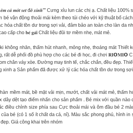
 𝒔𝒂̉ 𝑲𝒆̀𝒎 𝒕𝒉𝒆̂𝒎 𝒄𝒂̉ 𝒎𝒐̂𝒕 𝒔𝒆𝒕 đ𝒐̂̀ 𝒙𝒊𝒏𝒉”” Cưng xỉu lun các chị 
é vận động thoải mái kèm theo túi chéo với kỹ thuật bổ cách th
c hóa chất tồn dư trong sợi vải, đảm bảo an toàn cho làn da n
en cao cấp cho 𝐛𝐞́ 𝐠𝐚́𝐢 Chất liệu đũi tơ mềm nhẹ, mát mẻ.
𝐇 Chất vải kaki không nhăn, thấm hút nhanh, mỏng nhẹ, thoáng mát T
t dễ phối đồ phù hợp cho các bé đi học, đi chơi 𝐑𝐈𝗢𝐌𝐈𝗢 Chân 
m chân váy xòe. Đường may tinh tế, chắc chắn, đều đẹp. Thiết
ũng xinh ạ Sản phẩm đã được xử lý các hóa chất tồn dư trong sợ
 Chất liệu thô hàn mềm mát, bề mặt vải mịn, mướt, chất vải mát mẻ
ix dây dệt tạo điểm nhấn cho sản phẩm . Bé mix với quần nào 
ấc điều chỉnh size phía sau Cực thoải mái và ôm đầu bé 2 màu 
 của bé (có 1 số ít chất da cá, nỉ). Màu sắc phong phú, hình i
 đẹp. Giá công khai trên nhóm