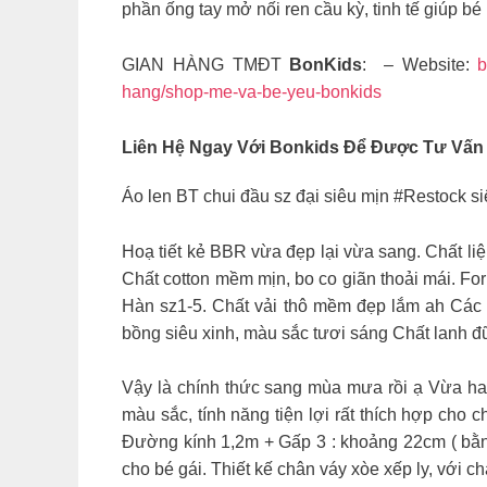
phần ống tay mở nối ren cầu kỳ, tinh tế giúp bé
GIAN HÀNG TMĐT
BonKids
: – Website:
b
hang/shop-me-va-be-yeu-bonkids
Liên Hệ Ngay Với Bonkids Để Được Tư Vấn
Áo len BT chui đầu sz đại siêu mịn #Restock 
Hoạ tiết kẻ BBR vừa đẹp lại vừa sang. Chất li
Chất cotton mềm mịn, bo co giãn thoải mái. For
Hàn sz1-5. Chất vải thô mềm đẹp lắm ah Các 
bồng siêu xinh, màu sắc tươi sáng Chất lanh đ
Vậy là chính thức sang mùa mưa rồi ạ Vừa hay
màu sắc, tính năng tiện lợi rất thích hợp cho 
Đường kính 1,2m + Gấp 3 : khoảng 22cm ( bằng 
cho bé gái. Thiết kế chân váy xòe xếp ly, với ch