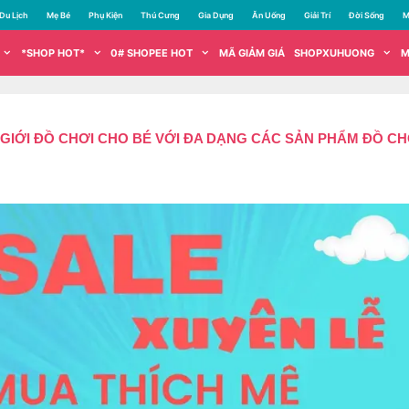
Du Lịch
Mẹ Bé
Phụ Kiện
Thú Cưng
Gia Dụng
Ăn Uống
Giải Trí
Đời Sống
M
*SHOP HOT*
0# SHOPEE HOT
MÃ GIẢM GIÁ
SHOPXUHUONG
M
 GIỚI ĐỒ CHƠI CHO BÉ VỚI ĐA DẠNG CÁC SẢN PHẨM ĐỒ CH