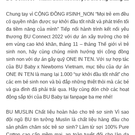
Chung tay vì CỘNG ĐỒNG #SINH_NON “Mọi trẻ em đều
có quyền nhận được sự khởi đầu tốt nhất và phát triển tối
đa tiềm năng của mình” Tiếp nối hành trình kết nối yêu
thương BU Connect 2022 với dự án xây trường cho trẻ
em vùng cao khó khăn, tháng 11 – tháng Thế giới vì trẻ
sinh non, hãy cùng chúng mình hướng tới cộng đồng
sinh non với dự án gây quỹ ONE IN TEN. Với sự hợp tác
của BU Baby x Newborns Vietnam, mục tiêu của dự án
ONE IN TEN là mang lại 1.000 “sự khởi đầu tốt nhất” cho
các em bé sinh non và bù đắp những thiệt thòi mà các bé
và gia đình đã phải trải qua. Hãy cùng đón chờ các hoạt
động sắp tới của BU Baby tại fanpage ba mẹ nhé!
BU MUSLIN Chất liệu hoàn hảo cho trẻ sơ sinh Vì sao
đội ngũ BU tin tưởng Muslin là chất liệu hàng đầu cho
sản phẩm chăm sóc trẻ sơ sinh? Làm từ sợi 100% Pure
Cotton cao cấp mềm mại, an toàn tuyệt đối cho làn da