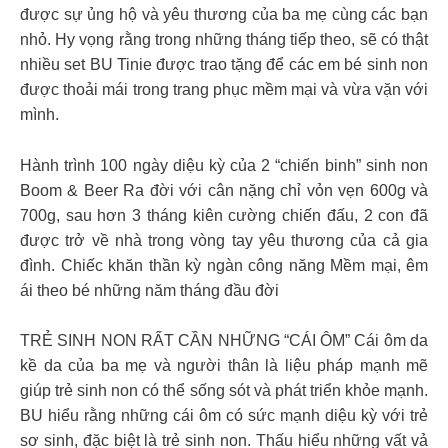
được sự ủng hộ và yêu thương của ba mẹ cùng các bạn
nhỏ. Hy vọng rằng trong những tháng tiếp theo, sẽ có thật
nhiều set BU Tinie được trao tặng để các em bé sinh non
được thoải mái trong trang phục mềm mại và vừa vặn với
mình.
Hành trình 100 ngày diệu kỳ của 2 “chiến binh” sinh non
Boom & Beer Ra đời với cân nặng chỉ vỏn vẹn 600g và
700g, sau hơn 3 tháng kiên cường chiến đấu, 2 con đã
được trở về nhà trong vòng tay yêu thương của cả gia
đình. Chiếc khăn thần kỳ ngàn công năng Mềm mại, êm
ái theo bé những năm tháng đầu đời
TRẺ SINH NON RẤT CẦN NHỮNG “CÁI ÔM” Cái ôm da
kề da của ba mẹ và người thân là liệu pháp mạnh mẽ
giúp trẻ sinh non có thể sống sót và phát triển khỏe mạnh.
BU hiểu rằng những cái ôm có sức mạnh diệu kỳ với trẻ
sơ sinh, đặc biệt là trẻ sinh non. Thấu hiểu những vất vả