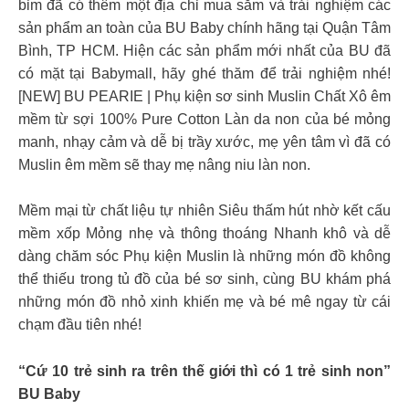
bỉm đã có thêm một địa chỉ mua sắm và trải nghiệm các
sản phẩm an toàn của BU Baby chính hãng tại Quận Tâm
Bình, TP HCM. Hiện các sản phẩm mới nhất của BU đã
có mặt tại Babymall, hãy ghé thăm để trải nghiệm nhé!
[NEW] BU PEARIE | Phụ kiện sơ sinh Muslin Chất Xô êm
mềm từ sợi 100% Pure Cotton Làn da non của bé mỏng
manh, nhạy cảm và dễ bị trầy xước, mẹ yên tâm vì đã có
Muslin êm mềm sẽ thay mẹ nâng niu làn non.
Mềm mại từ chất liệu tự nhiên Siêu thấm hút nhờ kết cấu
mềm xốp Mỏng nhẹ và thông thoáng Nhanh khô và dễ
dàng chăm sóc Phụ kiện Muslin là những món đồ không
thể thiếu trong tủ đồ của bé sơ sinh, cùng BU khám phá
những món đồ nhỏ xinh khiến mẹ và bé mê ngay từ cái
chạm đầu tiên nhé!
“Cứ 10 trẻ sinh ra trên thế giới thì có 1 trẻ sinh non”
BU Baby