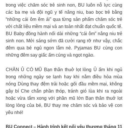
trong việc chăm sóc trẻ sinh non, BU luôn nỗ lực cùng
các ba mẹ và đội ngũ y tế nâng niu, bao bọc trẻ bằng
“những cái ôm êm ái” qua từng sản phẩm chăm sóc trẻ
với chất liệu mềm mại và an toàn nhất đạt chuẩn quốc tế.
BU Baby đồng hành nối dài những “cái ôm” nâng niu trẻ
sinh non. Mới sáng sớm đã cười rạng rỡ như vậy, chắc
đêm qua bé ngủ ngon lắm nè. Pyjamas BU cùng con
những đêm say giấc ấm cúng và ngọt ngào.
CHĂN Ủ CÓ MŨ Bạn thân thuở lọt lòng Ủ ấm khi ngủ
trong những ngày se lạnh hay khi nằm điều hòa mùa
nóng Dùng thay đệm trải hoặc gối đầu mềm mại, không
gây bí Che chắn phần thóp, tránh gió lùa khi ra ngoài
hoặc vừa tắm xong với phần mũ lớn Bạn thân thuở lọt
lòng lòng của bé, BU thay mẹ chăm sóc và bảo vệ con
yêu nhé!
BU Connect – Hành trình kết nối yêu thương tháng 11