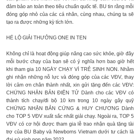
đảm bảo an toàn theo tiêu chuẩn quốc tế. BU tin rằng mỗi
đóng góp nhỏ của các cá nhân, cùng nhau, chúng ta sẽ
tạo ra được những kỳ tích lớn.
HÉ LỘ GIẢI THƯỞNG ONE IN TEN
Không chỉ là hoạt động giúp nâng cao sức khỏe, giờ đây
mỗi bước chạy của bạn sẽ có ý nghĩa hơn bao giờ hết
khi tham gia 10 NGÀY CHẠY VÌ TRẺ SINH NON. Nhằm
ghi nhận những nỗ lực và đóng góp của các VĐV, thay
lời cảm ơn chân thành nhất, xin gửi tặng đến các VĐV:
CHỨNG NHẬN BẢN ĐIỆN TỬ Dành cho các VĐV có
thành tích chạy/đi bộ 10 km trong 10 ngày gây quỹ
CHỨNG NHẬN BẢN CỨNG & HUY CHƯƠNG Dành
cho TOP 5 VĐV xuất sắc nhất giải chạy. Ngoài ra, TOP 5
VĐV có cơ hội được tham gia lễ trao nhận quà tặng tài
trợ của BU Baby và Newborns Vietnam dưới tư cách là
đại sứ sinh non năm 2022.