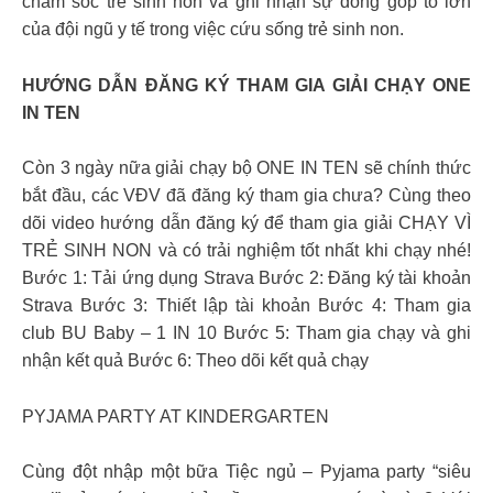
chăm sóc trẻ sinh non và ghi nhận sự đóng góp to lớn
của đội ngũ y tế trong việc cứu sống trẻ sinh non.
HƯỚNG DẪN ĐĂNG KÝ THAM GIA GIẢI CHẠY ONE
IN TEN
Còn 3 ngày nữa giải chạy bộ ONE IN TEN sẽ chính thức
bắt đầu, các VĐV đã đăng ký tham gia chưa? Cùng theo
dõi video hướng dẫn đăng ký để tham gia giải CHẠY VÌ
TRẺ SINH NON và có trải nghiệm tốt nhất khi chạy nhé!
Bước 1: Tải ứng dụng Strava Bước 2: Đăng ký tài khoản
Strava Bước 3: Thiết lập tài khoản Bước 4: Tham gia
club BU Baby – 1 IN 10 Bước 5: Tham gia chạy và ghi
nhận kết quả Bước 6: Theo dõi kết quả chạy
PYJAMA PARTY AT KINDERGARTEN
Cùng đột nhập một bữa Tiệc ngủ – Pyjama party “siêu