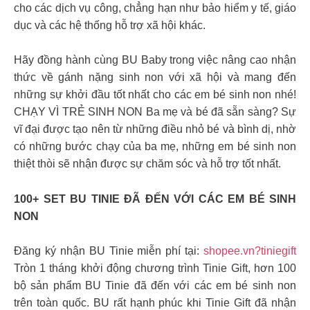
cho các dịch vụ công, chẳng hạn như bảo hiểm y tế, giáo
dục và các hệ thống hỗ trợ xã hội khác.
Hãy đồng hành cùng BU Baby trong việc nâng cao nhận
thức về gánh nặng sinh non với xã hội và mang đến
những sự khởi đầu tốt nhất cho các em bé sinh non nhé!
CHẠY VÌ TRẺ SINH NON Ba mẹ và bé đã sẵn sàng? Sự
vĩ đại được tạo nên từ những điều nhỏ bé và bình dị, nhờ
có những bước chạy của ba mẹ, những em bé sinh non
thiệt thòi sẽ nhận được sự chăm sóc và hỗ trợ tốt nhất.
100+ SET BU TINIE ĐÃ ĐẾN VỚI CÁC EM BÉ SINH
NON
Đăng ký nhận BU Tinie miễn phí tại:
shopee.vn?tiniegift
Tròn 1 tháng khởi động chương trình Tinie Gift, hơn 100
bộ sản phẩm BU Tinie đã đến với các em bé sinh non
trên toàn quốc. BU rất hạnh phúc khi Tinie Gift đã nhận