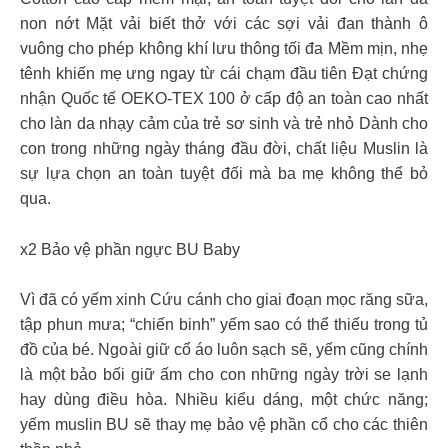
non nớt Mặt vải biết thở với các sợi vải đan thành ô
vuông cho phép không khí lưu thông tối đa Mềm mịn, nhẹ
tênh khiến mẹ ưng ngay từ cái chạm đầu tiên Đạt chứng
nhận Quốc tế OEKO-TEX 100 ở cấp độ an toàn cao nhất
cho làn da nhạy cảm của trẻ sơ sinh và trẻ nhỏ Dành cho
con trong những ngày tháng đầu đời, chất liệu Muslin là
sự lựa chọn an toàn tuyệt đối mà ba mẹ không thể bỏ
qua.
x2 Bảo vệ phần ngực BU Baby
Vì đã có yếm xinh Cứu cánh cho giai đoạn mọc răng sữa,
tập phun mưa; “chiến binh” yếm sao có thể thiếu trong tủ
đồ của bé. Ngoài giữ cổ áo luôn sạch sẽ, yếm cũng chính
là một bảo bối giữ ấm cho con những ngày trời se lạnh
hay dùng điều hòa. Nhiều kiểu dáng, một chức năng;
yếm muslin BU sẽ thay mẹ bảo vệ phần cổ cho các thiên