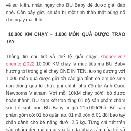
về sự kiện, nhắn ngay cho BU Baby để được giải đáp
nhé. Còn bây giờ, chuẩn bị một tinh thần thật bùng nổ
cho ngày mai thôi!
️ 10.000 KM CHẠY – 1.000 MÓN QUÀ ĐƯỢC TRAO
TAY
Thông tin chi tiết và thể lệ giải chạy:
shopee.vn?
oneinten2022
10.000 KM chạy là mục tiêu mà BU Baby
hướng tới trong giải chạy ONE IN TEN, tương đương với
1.000 món quà được gửi tới các gia đình có em bé sinh
non thông qua tổ chức phi chính phủ đến từ Anh Quốc
Newborns Vietnam. Với mỗi 10KM chạy bộ/đi bộ được
hoàn thành, BU cam kết trao tặng 01 bộ sản phẩm chăm
sóc trẻ sinh non BU Baby trị giá 215.000đ/bộ. Bộ sản
phẩm gồm có: 01 bộ quần áo, 01 mũ tròn & 01 đôi bao tay
chân dành cho bé nặng dưới 2,5 kg. Từng chi tiết trên
sản phẩm đều mềm dịu với làn da nhạy cảm của trẻ và