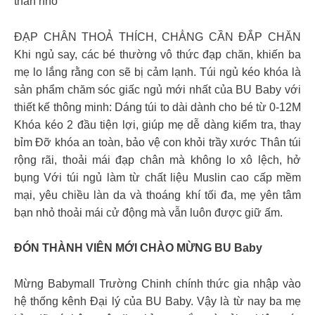
thần nhỏ
ĐẠP CHÂN THOẢ THÍCH, CHẲNG CẦN ĐẮP CHĂN
Khi ngủ say, các bé thường vô thức đạp chăn, khiến ba
mẹ lo lắng rằng con sẽ bị cảm lạnh. Túi ngủ kéo khóa là
sản phẩm chăm sóc giấc ngủ mới nhất của BU Baby với
thiết kế thông minh: Dáng túi to dài dành cho bé từ 0-12M
Khóa kéo 2 đầu tiện lợi, giúp mẹ dễ dàng kiểm tra, thay
bỉm Đỡ khóa an toàn, bảo vệ con khỏi trầy xước Thân túi
rộng rãi, thoải mái đạp chân mà không lo xô lệch, hở
bụng Với túi ngủ làm từ chất liệu Muslin cao cấp mềm
mại, yêu chiều làn da và thoáng khí tối đa, mẹ yên tâm
bạn nhỏ thoải mái cử động mà vẫn luôn được giữ ấm.
ĐÓN THÀNH VIÊN MỚI CHÀO MỪNG BU Baby
Mừng Babymall Trường Chinh chính thức gia nhập vào
hệ thống kênh Đại lý của BU Baby. Vậy là từ nay ba mẹ