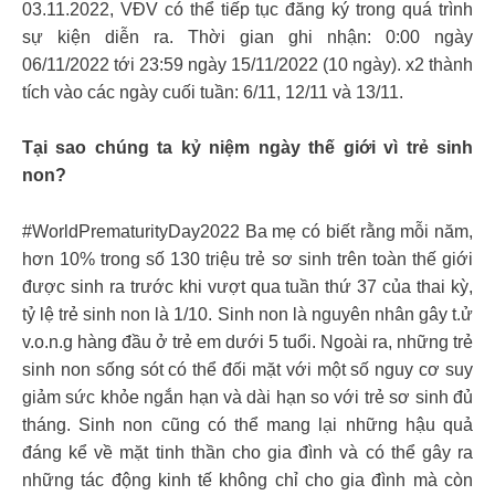
03.11.2022, VĐV có thể tiếp tục đăng ký trong quá trình
sự kiện diễn ra. Thời gian ghi nhận: 0:00 ngày
06/11/2022 tới 23:59 ngày 15/11/2022 (10 ngày). x2 thành
tích vào các ngày cuối tuần: 6/11, 12/11 và 13/11.
Tại sao chúng ta kỷ niệm ngày thế giới vì trẻ sinh
non?
#WorldPrematurityDay2022 Ba mẹ có biết rằng mỗi năm,
hơn 10% trong số 130 triệu trẻ sơ sinh trên toàn thế giới
được sinh ra trước khi vượt qua tuần thứ 37 của thai kỳ,
tỷ lệ trẻ sinh non là 1/10. Sinh non là nguyên nhân gây t.ử
v.o.n.g hàng đầu ở trẻ em dưới 5 tuổi. Ngoài ra, những trẻ
sinh non sống sót có thể đối mặt với một số nguy cơ suy
giảm sức khỏe ngắn hạn và dài hạn so với trẻ sơ sinh đủ
tháng. Sinh non cũng có thể mang lại những hậu quả
đáng kể về mặt tinh thần cho gia đình và có thể gây ra
những tác động kinh tế không chỉ cho gia đình mà còn