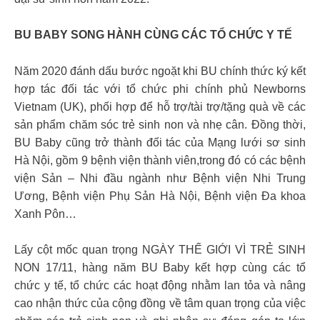
BU BABY SONG HÀNH CÙNG CÁC TỔ CHỨC Y TẾ
Năm 2020 đánh dấu bước ngoặt khi BU chính thức ký kết
hợp tác đối tác với tổ chức phi chính phủ Newborns
Vietnam (UK), phối hợp để hỗ trợ/tài trợ/tặng quà về các
sản phẩm chăm sóc trẻ sinh non và nhẹ cân. Đồng thời,
BU Baby cũng trở thành đối tác của Mạng lưới sơ sinh
Hà Nội, gồm 9 bệnh viện thành viên,trong đó có các bệnh
viện Sản – Nhi đầu ngành như Bệnh viện Nhi Trung
Ương, Bệnh viện Phụ Sản Hà Nội, Bệnh viện Đa khoa
Xanh Pôn…
Lấy cột mốc quan trọng NGÀY THẾ GIỚI VÌ TRẺ SINH
NON 17/11, hàng năm BU Baby kết hợp cùng các tổ
chức y tế, tổ chức các hoạt động nhằm lan tỏa và nâng
cao nhận thức của cộng đồng về tâm quan trọng của việc