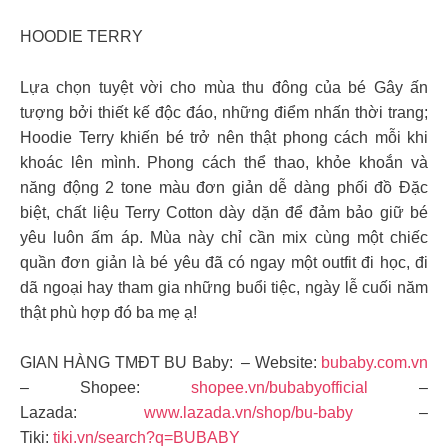
HOODIE TERRY
Lựa chọn tuyệt vời cho mùa thu đông của bé Gây ấn
tượng bởi thiết kế độc đáo, những điểm nhấn thời trang;
Hoodie Terry khiến bé trở nên thật phong cách mỗi khi
khoác lên mình. Phong cách thể thao, khỏe khoắn và
năng động 2 tone màu đơn giản dễ dàng phối đồ Đặc
biệt, chất liệu Terry Cotton dày dặn để đảm bảo giữ bé
yêu luôn ấm áp. Mùa này chỉ cần mix cùng một chiếc
quần đơn giản là bé yêu đã có ngay một outfit đi học, đi
dã ngoại hay tham gia những buổi tiệc, ngày lễ cuối năm
thật phù hợp đó ba mẹ ạ!
GIAN HÀNG TMĐT BU Baby: – Website:
bubaby.com.vn
– Shopee:
shopee.vn/bubabyofficial
–
Lazada:
www.lazada.vn/shop/bu-baby
–
Tiki:
tiki.vn/search?q=BUBABY