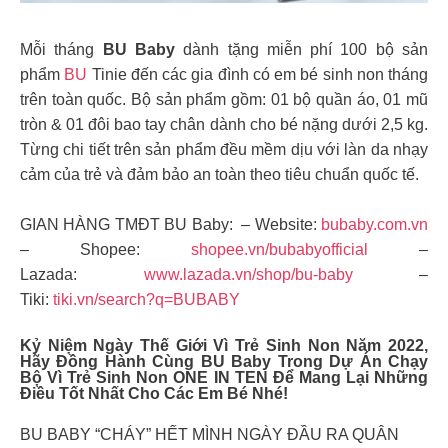
Mỗi tháng
BU Baby
dành tặng miễn phí 100 bộ sản
phẩm
BU
Tinie đến các gia đình có em bé sinh non tháng
trên toàn quốc. Bộ sản phẩm gồm: 01 bộ quần áo, 01 mũ
tròn & 01 đôi bao tay chân dành cho bé nặng dưới 2,5 kg.
Từng chi tiết trên sản phẩm đều mềm dịu với làn da nhạy
cảm của trẻ và đảm bảo an toàn theo tiêu chuẩn quốc tế.
GIAN HÀNG TMĐT BU Baby: – Website:
bubaby.com.vn
– Shopee:
shopee.vn/bubabyofficial
–
Lazada:
www.lazada.vn/shop/bu-baby
–
Tiki:
tiki.vn/search?q=BUBABY
Kỷ Niệm Ngày Thế Giới Vì Trẻ Sinh Non Năm 2022,
Hãy Đồng Hành Cùng BU Baby Trong Dự Án Chạy
Bộ Vì Trẻ Sinh Non ONE IN TEN Để Mang Lại Những
Điều Tốt Nhất Cho Các Em Bé Nhé!
BU BABY “CHÁY” HẾT MÌNH NGÀY ĐẦU RA QUÂN