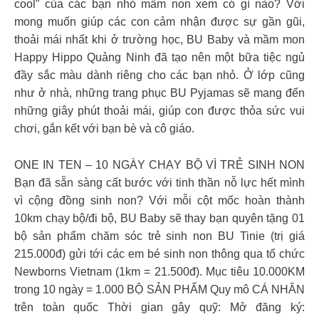
cool” của các bạn nhỏ mầm non xem có gì nào? Với
mong muốn giúp các con cảm nhận được sự gần gũi,
thoải mái nhất khi ở trường học, BU Baby và mầm mon
Happy Hippo Quảng Ninh đã tạo nên một bữa tiệc ngủ
đầy sắc màu dành riêng cho các bạn nhỏ. Ở lớp cũng
như ở nhà, những trang phục BU Pyjamas sẽ mang đến
những giây phút thoải mái, giúp con được thỏa sức vui
chơi, gắn kết với bạn bè và cô giáo.
ONE IN TEN – 10 NGÀY CHẠY BỘ VÌ TRẺ SINH NON
Bạn đã sẵn sàng cất bước với tinh thần nỗ lực hết mình
vì cộng đồng sinh non? Với mỗi cột mốc hoàn thành
10km chạy bộ/đi bộ, BU Baby sẽ thay bạn quyên tặng 01
bộ sản phẩm chăm sóc trẻ sinh non BU Tinie (trị giá
215.000đ) gửi tới các em bé sinh non thông qua tổ chức
Newborns Vietnam (1km = 21.500đ). Mục tiêu 10.000KM
trong 10 ngày = 1.000 BỘ SẢN PHẨM Quy mô CÁ NHÂN
trên toàn quốc Thời gian gây quỹ: Mở đăng ký: