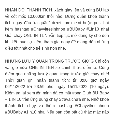
NHÂN ĐÔI THÀNH TÍCH, xách giày lên và cùng BU lao
về cột mốc 10.000km thôi nào. Đừng quên khoe thành
tích ngày đầu “ra quân” dưới com.me.nt hoặc post bài
kèm hashtag #Chayvitresinhnon #BUBaby #1in10 nha!
Giải chạy ONE IN TEN vẫn tiếp tục mở đăng ký cho đến
khi kết thúc sự kiện, tham gia ngay để mang đến những
điều tốt nhất cho trẻ sinh non nhé.
NHỮNG LƯU Ý QUAN TRỌNG TRƯỚC GIỜ G Chỉ còn
vài giờ nữa ONE IN TEN sẽ chính thức diễn ra. Cùng
điểm qua những lưu ý quan trọng trước giờ chạy nhé!
Thời gian ghi nhận thành tích: từ 0:00 giờ ngày
06/11/2022 tới 23:59 phút ngày 15/11/2022 (10 ngày).
Kiểm tra lại xem tên mình đã có mặt trong Club BU Baby
– 1 IN 10 trên ứng dụng chạy Strava chưa nhé. Nhớ khoe
thành tích chạy và thêm hashtag #Chayvitresinhnon
#BUBaby #1in10 nha! Nếu bạn còn bất cứ thắc mắc nào